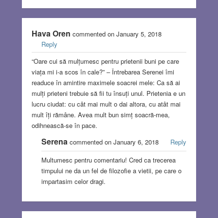
Hava Oren
commented on January 5, 2018
Reply
“Oare cui să mulțumesc pentru prietenii buni pe care
viața mi i-a scos în cale?” – Întrebarea Serenei îmi
readuce în amintire maximele soacrei mele: Ca să ai
mulți prieteni trebuie să fii tu însuți unul. Prietenia e un
lucru ciudat: cu cât mai mult o dai altora, cu atât mai
mult îți rămâne. Avea mult bun simț soacră-mea,
odihnească-se în pace.
Serena
commented on January 6, 2018
Reply
Multumesc pentru comentariu! Cred ca trecerea
timpului ne da un fel de filozofie a vietii, pe care o
impartasim celor dragi.