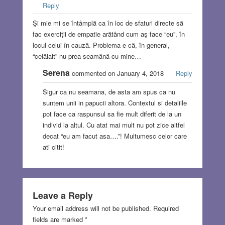
Reply
Şi mie mi se întâmplă ca în loc de sfaturi directe să
fac exerciţii de empatie arătând cum aş face “eu”, în
locul celui în cauză. Problema e că, în general,
“celălalt” nu prea seamănă cu mine…
Serena
commented on January 4, 2018
Reply
Sigur ca nu seamana, de asta am spus ca nu
suntem unii in papucii altora. Contextul si detaliile
pot face ca raspunsul sa fie mult diferit de la un
individ la altul. Cu atat mai mult nu pot zice altfel
decat “eu am facut asa….”! Multumesc celor care
ati citit!
Leave a Reply
Your email address will not be published.
Required
fields are marked
*