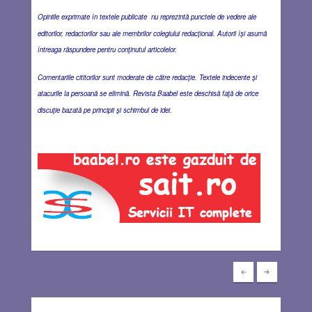
Opiniile exprimate în textele publicate nu reprezintă punctele de vedere ale
editorilor, redactorilor sau ale membrilor colegiului redacţional. Autorii îşi asumă
întreaga răspundere pentru conţinutul articolelor.
Comentariile cititorilor sunt moderate de către redacţie. Textele indecente şi
atacurile la persoană se elimină. Revista Baabel este deschisă faţă de orice
discuţie bazată pe principii şi schimbul de idei.