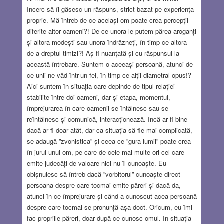
Încerc să îi găsesc un răspuns, strict bazat pe experiența
proprie. Mă întreb de ce același om poate crea percepții
diferite altor oameni?! De ce unora le putem părea aroganți
și altora modești sau unora îndrăzneți, în timp ce altora
de-a dreptul timizi?! Aș fi nuanțată și cu răspunsul la
această întrebare. Suntem o aceeași persoană, atunci de
ce unii ne văd într-un fel, în timp ce alții diametral opus!?
Aici suntem în situația care depinde de tipul relației
stabilite între doi oameni, dar și etapa, momentul,
împrejurarea în care oamenii se întâlnesc sau se
reîntâlnesc și comunică, interacționează. Încă ar fi bine
dacă ar fi doar atât, dar ca situația să fie mai complicată,
se adaugă ”zvonistica” și ceea ce ”gura lumii” poate crea
în jurul unui om, pe care de cele mai multe ori cel care
emite judecăți de valoare nici nu îl cunoaște. Eu
obișnuiesc să întreb dacă ”vorbitorul” cunoaște direct
persoana despre care tocmai emite păreri și dacă da,
atunci în ce împrejurare și când a cunoscut acea persoană
despre care tocmai se pronunță așa doct. Oricum, eu îmi
fac propriile păreri, doar după ce cunosc omul. În situația