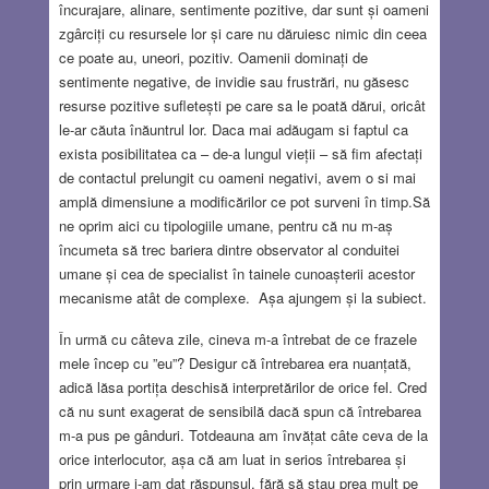
încurajare, alinare, sentimente pozitive, dar sunt și oameni
zgârciți cu resursele lor și care nu dăruiesc nimic din ceea
ce poate au, uneori, pozitiv. Oamenii dominați de
sentimente negative, de invidie sau frustrări, nu găsesc
resurse pozitive sufletești pe care sa le poată dărui, oricât
le-ar căuta înăuntrul lor. Daca mai adăugam si faptul ca
exista posibilitatea ca – de-a lungul vieții – să fim afectați
de contactul prelungit cu oameni negativi, avem o si mai
amplă dimensiune a modificărilor ce pot surveni în timp.Să
ne oprim aici cu tipologiile umane, pentru că nu m-aș
încumeta să trec bariera dintre observator al conduitei
umane și cea de specialist în tainele cunoașterii acestor
mecanisme atât de complexe. Așa ajungem și la subiect.
În urmă cu câteva zile, cineva m-a întrebat de ce frazele
mele încep cu ”eu”? Desigur că întrebarea era nuanțată,
adică lăsa portița deschisă interpretărilor de orice fel. Cred
că nu sunt exagerat de sensibilă dacă spun că întrebarea
m-a pus pe gânduri. Totdeauna am învățat câte ceva de la
orice interlocutor, așa că am luat in serios întrebarea și
prin urmare i-am dat răspunsul, fără să stau prea mult pe