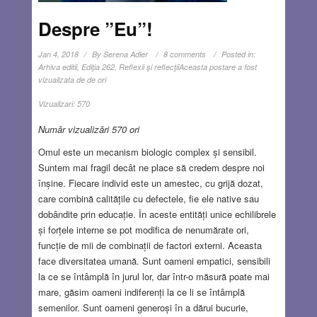
Despre ”Eu”!
Jan 4, 2018
By
Serena Adler
8 comments
Posted in:
Arhiva editii
,
Ediţia 262
,
Reflexii şi reflecţii
Aceasta postare a fost
vizualizata de de ori
Vizualizari:
570
Număr vizualizări 570 ori
Omul este un mecanism biologic complex și sensibil.
Suntem mai fragil decât ne place să credem despre noi
înșine. Fiecare individ este un amestec, cu grijă dozat,
care combină calitățile cu defectele, fie ele native sau
dobândite prin educație. În aceste entități unice echilibrele
și forțele interne se pot modifica de nenumărate ori,
funcție de mii de combinații de factori externi. Aceasta
face diversitatea umană. Sunt oameni empatici, sensibili
la ce se întâmplă în jurul lor, dar într-o măsură poate mai
mare, găsim oameni indiferenți la ce li se întâmplă
semenilor. Sunt oameni generoși în a dărui bucurie,