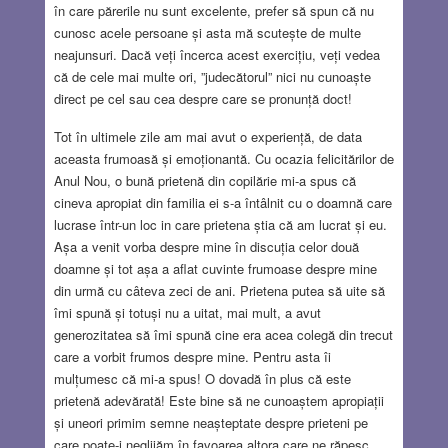
în care părerile nu sunt excelente, prefer să spun că nu
cunosc acele persoane și asta mă scutește de multe
neajunsuri. Dacă veți încerca acest exercițiu, veți vedea
că de cele mai multe ori, ”judecătorul” nici nu cunoaște
direct pe cel sau cea despre care se pronunță doct!
Tot în ultimele zile am mai avut o experiență, de data
aceasta frumoasă și emoționantă. Cu ocazia felicitărilor de
Anul Nou, o bună prietenă din copilărie mi-a spus că
cineva apropiat din familia ei s-a întâlnit cu o doamnă care
lucrase într-un loc in care prietena știa că am lucrat și eu.
Așa a venit vorba despre mine în discuția celor două
doamne și tot așa a aflat cuvinte frumoase despre mine
din urmă cu câteva zeci de ani. Prietena putea să uite să
îmi spună și totuși nu a uitat, mai mult, a avut
generozitatea să îmi spună cine era acea colegă din trecut
care a vorbit frumos despre mine. Pentru asta îi
mulțumesc că mi-a spus! O dovadă în plus că este
prietenă adevărată! Este bine să ne cunoaștem apropiații
și uneori primim semne neașteptate despre prieteni pe
care poate-i neglijăm în favoarea altora care ne răpesc