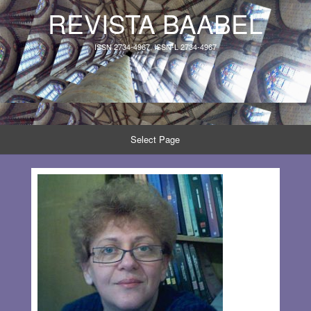
REVISTA BAABEL
ISSN 2734-4967, ISSN-L 2734-4967
Select Page