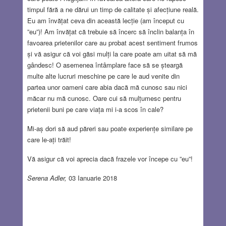
timpul fără a ne dărui un timp de calitate și afecțiune reală.
Eu am învățat ceva din această lecție (am început cu
”eu”)! Am învățat că trebuie să încerc să înclin balanța în
favoarea prietenilor care au probat acest sentiment frumos
și vă asigur că voi găsi mulți la care poate am uitat să mă
gândesc! O asemenea întâmplare face să se șteargă
multe alte lucruri meschine pe care le aud venite din
partea unor oameni care abia dacă mă cunosc sau nici
măcar nu mă cunosc. Oare cui să mulțumesc pentru
prietenii buni pe care viața mi i-a scos în cale?
Mi-aș dori să aud păreri sau poate experiențe similare pe
care le-ați trăit!
Vă asigur că voi aprecia dacă frazele vor începe cu ”eu”!
Serena Adler,
03 Ianuarie 2018