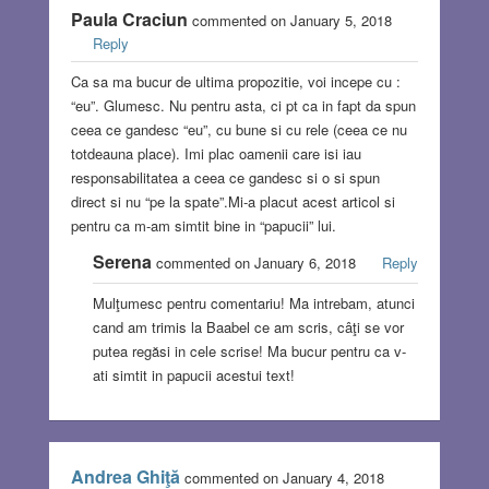
Paula Craciun
commented on January 5, 2018
Reply
Ca sa ma bucur de ultima propozitie, voi incepe cu :
“eu”. Glumesc. Nu pentru asta, ci pt ca in fapt da spun
ceea ce gandesc “eu”, cu bune si cu rele (ceea ce nu
totdeauna place). Imi plac oamenii care isi iau
responsabilitatea a ceea ce gandesc si o si spun
direct si nu “pe la spate”.Mi-a placut acest articol si
pentru ca m-am simtit bine in “papucii” lui.
Serena
commented on January 6, 2018
Reply
Mulţumesc pentru comentariu! Ma intrebam, atunci
cand am trimis la Baabel ce am scris, câţi se vor
putea regăsi in cele scrise! Ma bucur pentru ca v-
ati simtit in papucii acestui text!
Andrea Ghiţă
commented on January 4, 2018