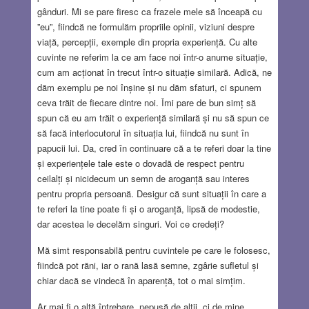
gânduri. Mi se pare firesc ca frazele mele să înceapă cu
”eu”, fiindcă ne formulăm propriile opinii, viziuni despre
viață, percepții, exemple din propria experiență. Cu alte
cuvinte ne referim la ce am face noi într-o anume situație,
cum am acționat în trecut într-o situație similară. Adică, ne
dăm exemplu pe noi înșine și nu dăm sfaturi, ci spunem
ceva trăit de fiecare dintre noi. Îmi pare de bun simț să
spun că eu am trăit o experiență similară și nu să spun ce
să facă interlocutorul în situația lui, fiindcă nu sunt în
papucii lui. Da, cred în continuare că a te referi doar la tine
și experiențele tale este o dovadă de respect pentru
ceilalți și nicidecum un semn de aroganță sau interes
pentru propria persoană. Desigur că sunt situații în care a
te referi la tine poate fi și o aroganță, lipsă de modestie,
dar acestea le decelăm singuri. Voi ce credeți?
Mă simt responsabilă pentru cuvintele pe care le folosesc,
fiindcă pot răni, iar o rană lasă semne, zgârie sufletul și
chiar dacă se vindecă în aparență, tot o mai simțim.
Ar mai fi o altă întrebare, nepusă de alții, ci de mine.