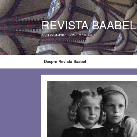
REVISTA BAABEL
ISSN 2734-4967, ISSN-L 2734-4967
Despre Revista Baabel