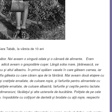
ra Tabák, la vârsta de 10 ani
mănător. Noi aveam o singură odaie şi o cămară de alimente. Eram
eşti, adică aveam o gospodărie cuşer. Lângă soba mare, ţărănească, se
şu şi altul albastru. În primul spălam vasele în care găteam carnea, iar
e afla găleata cu care căram apa de la fântână. Mai aveam două etajere cu
i cratiţele emailate, de culoare roşie, şi farfuriile pentru alimentele cu
tiţele emailate, de culoare albastră, farfuriile şi ceştile pentru lactate.
dimensiuni, făcăleţul şi alte ustensile de bucătărie. Poliţele de pe cele
, împodobite cu colţişori de dantelă şi brodate cu aţă roşie, respectiv