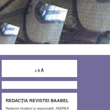
Decrease
Reset
Increase
A
A
A
font
font
font
size.
size.
size.
REDACŢIA REVISTEI BAABEL
Redactori fondatori şi responsabili: ANDREA