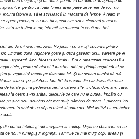
amenii erau mulţumiţi şi cu atâta, pentru că barăcile erau aproape de
ai năprasnice, pentru că toată lumea avea parte de lemne de foc; nu
n incinta fabricii şi să le stivuiască în magazia de lemne. Aveam şi
 se oprea producţia, nu mai funcţiona nici uzina electrică şi atunci
re, asta se întâmpla rar, întrucât se muncea în două sau trei
e distram de minune împreună. Ne jucam de-a v-aţi ascunsa printre
ul lor. Umblam după vagonete goale şi dacă găseam unul, săream pe el
ingeau vagonetul. Apoi făceam schimbul. Era o repartizare judicioasă a
vagonetele, pentru că atunci îi mustrau atât pe părinţii noştri cât şi pe
e şine şi vagonetul trecea pe deasupra lui. Şi eu aveam curajul să mă
Mama, aflând pe „telefonul fără fir” de vreuna din năzdrăvăniile mele,
mă de bătaie şi mă pedepsea pentru câteva zile, închizându-mă în casă,
eau la geam şi-mi arătau dulciurile pe care nu le puteau împărţi cu
stică pe şine sau adunând cât mai mulți sâmburi de mere. Îi puneam într-
de primeam în schimb un săpun micuţ şi parfumat. Nici astăzi nu am habar
e copii.
ş din curtea fabricii şi noi mergeam la săniuş. După ce oboseam să ne
ă de noi în rumeguşul îngheţat. Familiile cu mai mulţi copii aveau şi