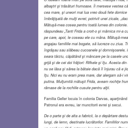
albaştri şi trăsături frumoase. Îi mersese vestea 
cea mare, şi uneori mai lua vreo două fete dornice s
îmbrăţişată de mulţi evrei; potrivit unei zicale, „d
Mătuşă-mea cosea pentru toată lumea din colonie. Da
răspundeau „Tanti Frida a croit-o şi mămica mi-a c
pe care, apoi, le coseau ele cu mâna. Mătuşă-mea n
angajau familiile mai bogate, să lucreze cu ziua. 
îngrăşau sau slăbeau cucoanele şi domnişoarele, ia
seara târziu, căpătând şi mâncare pe la casele un
grijă şi de cei doi frăţiori: Rifkele şi Iţu. Acesta 
nu se lăsa şi sărea la bătaie dacă îl înjurau că e j
Iţu. Nici eu nu eram prea mare, dar alergam să-i vin
putina. Mulţumită mătuşii Frida, aveam rochiţe fru
rămase de la rochiile cusute pentru alţii.
Familia Geller locuia în colonia Darvas, aparţinând
Patronul era evreu, iar muncitorii evrei şi secui.
De o parte şi de alta a fabricii, la o depărtare des
lungi, de lemn, destinate lucrătorilor. Familiilor n