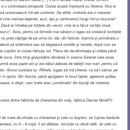
că e o croitoreasă pricepută. Cosea acasă împreună cu Serena, fiica ei
ă ucenicească într-ale croitoriei. De altfel, croitoria era o meserie
acă vine vremea bejeniei, acul, aţa şi centimetrul încap într-un buzunar”.
că le întrebai pe fetiţele din vecini, cine le-a făcut rochiţa nouă,
usut-o”. Asta, pentru că femeile mai sărace o rugau să croiască rochiţele
u prea câştiga de pe urma lor, dar, din fericire, toamna şi primăvara o
Trebuia să strâmteze sau să lărgească rochiile şi fustele, după cum se
r copiilor le cosea hăinuţe noi. Pleca dis-de-dimineaţa şi stătea până
de lucra. Între timp gospodăria rămânea în seama Serenei care avea
din urmă avea şapte ani şi era bătut adesea de băieţii mai mari, pentru că
idan. Atunci surioara lui, Rifkele, fugea să mă cheme, ca să-l salvez pe
 în ajutor. Din fericire, până ajungeam la locul faptei, agresorii spălau
moase; e drept, cam toate erau „combinate” din bucăţi de material,
 uneia dintre fabricile de cherestea din oraş, fabrica Darvas Mor&Fii.
tul de mare de stivele cu cherestea şi cele cu buşteni, se înşirau barăcile
umeroase, cu 6 – 8 copii, li se dădeau locuinţe cu două odăi, iar cele cu