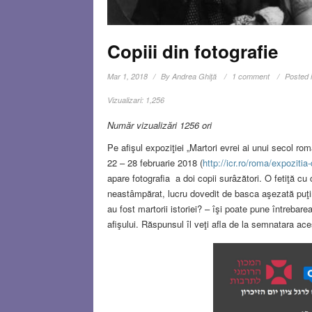
Copiii din fotografie
Mar 1, 2018
By
Andrea Ghiţă
1 comment
Posted 
Vizualizari:
1,256
Număr vizualizări 1256 ori
Pe afişul expoziţiei „Martori evrei ai unui secol r
22 – 28 februarie 2018 (
http://icr.ro/roma/expozitia
apare fotografia a doi copii surâzători. O fetiţă cu
neastâmpărat, lucru dovedit de basca aşezată puţin î
au fost martorii istoriei? – îşi poate pune întrebare
afişului. Răspunsul îl veţi afla de la semnatara aces