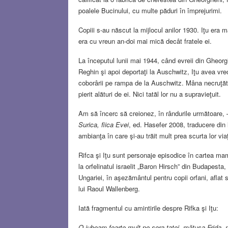
poalele Bucinului, cu multe păduri în împrejurimi.
Copiii s-au născut la mijlocul anilor 1930. Iţu era
era cu vreun an-doi mai mică decât fratele ei.
La începutul lunii mai 1944, când evreii din Gheorgh
Reghin şi apoi deportaţi la Auschwitz, Iţu avea vre
coborârii pe rampa de la Auschwitz. Mâna necruţăto
pierit alături de ei. Nici tatăl lor nu a supravieţuit.
Am să încerc să creionez, în rândurile următoare
Surica, fiica Evei
, ed. Hasefer 2008, traducere din
ambianţa în care şi-au trăit mult prea scurta lor via
Rifca şi Iţu sunt personaje episodice în cartea m
la orfelinatul israelit „Baron Hirsch” din Budapesta
Ungariei, în aşezământul pentru copii orfani, aflat 
lui Raoul Wallenberg.
Iată fragmentul cu amintirile despre Rifka şi Iţu:
O iubeam foarte mult pe sora tatei, mătuşa Frida, 