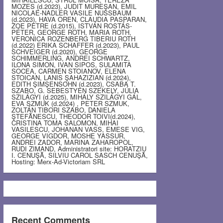
MOZES (d.2023), JUDIT MUREŞAN, EMIL
NICOLAE-NADLER VASILE NUSSBAUM
(d.2023), HAVA OREN, CLAUDIA PASPARAN,
ZOE PETRE (d.2015), ISTVÁN ROSTÁS-
PÉTER, GEORGE ROTH, MARIA ROTH,
VERONICA ROZENBERG TIBERIU ROTH
(d.2022) ERIKA SCHAFFER (d.2023), PAUL
SCHVEIGER (d.2020), GEORGE
SCHIMMERLING, ANDREI SCHWARTZ,
ILONA SIMON, IVAN SIPOS, SULAMITA
SOCEA, CARMEN STOIANOV, ELENA
STOICAN, LANIS ŞAHAZIZIAN (d.2024),
EDITH ŞIMŞENSOHN (d.2023), CSABA T.
SZABO, G. SEBESTYEN SZEKELY, JÚLIA
SZILÁGYI (d.2025), MIHÁLY SZILÁGYI GÁL,
EVA SZMUK (d.2024) , PETER SZMUK,
ZOLTÁN TIBORI SZABO, DANIELA
ŞTEFĂNESCU, THEODOR TOIVI(d.2024),
CRISTINA TOMA SALOMON, MIHAI
VASILESCU, JOHANAN VASS, EMESE VIG,
GEORGE VIGDOR, MOSHE YASSUR,
ANDREI ZADOR, MARINA ZAHAROPOL,
RUDI ZIMAND, Administratori site: HORATZIU
I. CENUŞĂ, SILVIU CAROL SASCH CENUŞĂ,
Hosting: Merx-Ad-Victoriam SRL
Recent Comments