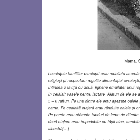
Mama, Sa
Locuinţele familiilor evreieşti erau mobilate ase
religioşi şi respectam regulile alimentaţiei evrei
întindea o laviţă cu două lighene emailate: unul ro
în celălalt vasele pentru lactate. Alături de ele s
5 – 6 rafturi. Pe una dintre ele erau aşezate oalele ş
carne. Pe cealaltă etajeră erau rânduite oalele şi cra
Pe perete erau atârnate funduri de lemn de diferite 
două etajere erau împodobite cu fâşii albe, scrobite
albastră[…]