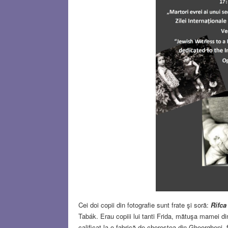
Cei doi copii din fotografie sunt frate şi soră:
Rifca
Tabák. Erau copiii lui tanti Frida, mătuşa mamei di
calificat la o fabrică de cherestea din Gheorgheni,