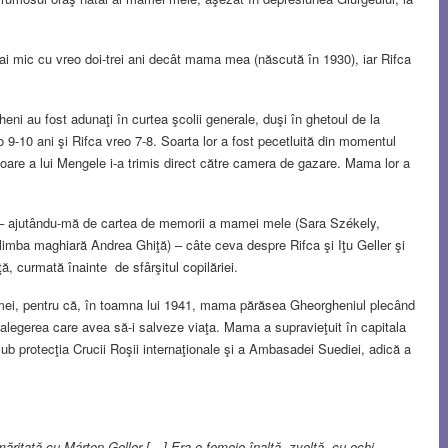
 mai mic cu vreo doi-trei ani decât mama mea (născută în 1930), iar Rifca
eni au fost adunaţi în curtea şcolii generale, duşi în ghetoul de la
o 9-10 ani şi Rifca vreo 7-8. Soarta lor a fost pecetluită din momentul
are a lui Mengele i-a trimis direct către camera de gazare. Mama lor a
, – ajutându-mă de cartea de memorii a mamei mele (Sara Székely,
 limba maghiară Andrea Ghiţă) – câte ceva despre Rifca şi Iţu Geller şi
ţă, curmată înainte de sfârşitul copilăriei.
amei, pentru că, în toamna lui 1941, mama părăsea Gheorgheniul plecând
, alegerea care avea să-i salveze viaţa. Mama a supravieţuit în capitala
sub protecţia Crucii Roşii internaţionale şi a Ambasadei Suediei, adică a
măritată cu Márton Geller […] Era o femeie înaltă, zveltă, cu ochi