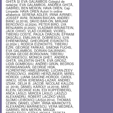
GHIŢĂ ŞI EVA GALAMBOS Colegiul de
redacţie: EVA GALAMBOS, ANDREA GHIŢĂ,
GABRIEL BEN MERON, HAVA OREN, Cap
Limpede: HAVA OREN Autori în ordine
alfabetică: SERENA ADLER, IRINA AIRINEI,
JOSSEF AVNI, ROMAN BAICAN, ANDREI
BANC (d.2018), DAVID BAR-ON, MIRJAM
BERCOVICI (d.2024), PETER BIRO, LYA
BENJAMIN (d.2023), VLADIMIR BRUNSTEIN,
JACK CHIVO, VLAD CIURDAR, VIOREL-
TIBERIU COSTE, PAULA CRĂCIUN, EFRAIM
DASCĂLU, EMILIAN M. DOBRESCU, ILYA
EHRENKRANZ, GHEORGHE EISIKOVITS
(d.2024 ), RODICA EIZIKOVITS, TIBERIU
EZRI, GEORGE FARKAS, SIMONA FUCHS,
EVA GALAMBOS, DORIAN GALBINSKI,
DOINA GECSE-BORGOVAN, TIBERIU
GEORGESCU, MONICA GHEŢ, ANDREA
GHIŢĂ, VALENTIN GHIŢĂ, EVA GROSZ,
LIDIA GOMBOŞIU, ANDREI GRÜN, BEDROS
HORASANGIAN, GEORGE HIDA,
FLORENTINO HIMELBRAND, LUCIAN-ZEEV
HERSCOVICI, ANDREI HERZLINGER, MIREL
HORODI, LIANA SAXONE-HORODI, CAROL
IANCU, VERA IEREMIAŞ-LAZAR, ANDREI
IZSAK, DELIA B. JACOB, NICOLAE KALLÓS
(d. 2018), DÁNIEL KÁROLY (d.2018), MIKE
KLEIN, GEORGE KUN, EDI KUPFERBERG,
ANCA LASLO, MIRCEA LASLO, LASZLO
ALEXANDRU, RÓBERT LACZKÓ VASS,
ŞLOMO LEIBOVICI LAIŞ(d.2014), THOMAS
LEWIN, DANIEL LŐWY, IRINA MARKOVITS,
ALEXANDRU MARINESCU, VERA MEDREA,
GABRIEL BEN MERON, MAGDA
MIHĂILESCU, STRUL MOISA, TEREZA