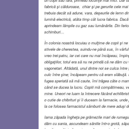
un copil sau fără, primeau locuinţe mai mici. Dar o
fabrică şi călduroase, chiar şi pe gerurile cele m
trebuia decât să adune, vara, deşeurile de lemn di
lumină electrică, atâta timp cât lucra fabrica. Dacă
aprindeam lămpile cu gaz sau lumânările. Din ferici
schimburi…
În colonia noastră locuiau o mulţime de copii şi n
stivele de cherestea, suindu-ne până sus, în vârf
vreo trei-patru, iar cei care nu mai încăpeau, împ
obligaţiilor, totul era să nu ne prindă că ne dăm cu 
vagonetari. Altădată, unul dintre noi se culca într
culc între şine; încăpeam pentru că eram slăbuţă. 
fugea speriată să mă caute, îmi trăgea câte o ma
când se ducea la lucru. Copiii mă compătimeau, ven
mine. Uneori ne luam la întrecere făcând echilibri
o cutie de chibrituri şi îi duceam la farmacie, un
la ce folosea farmacistul sâmburii de mere aduşi d
Iarna zăpada îngheţa pe grămezile mari de rumegu
dăm cu sania, ascundeam săniile într-o grotă, săpat