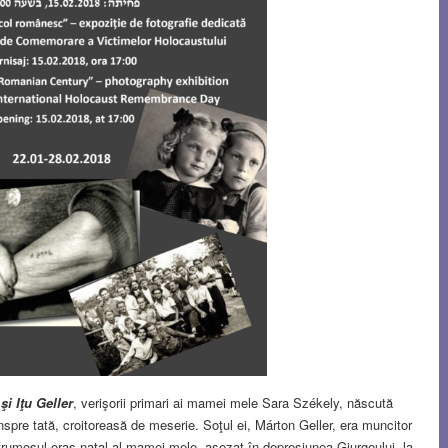
 şi Iţu Geller
, verişorii primari ai mamei mele Sara Székely, născută
nspre tată, croitoreasă de meserie. Soţul ei, Márton Geller, era muncitor
 frumosul oraş natal al mamei mele, aşezat în depresiunea Giurgeului, la