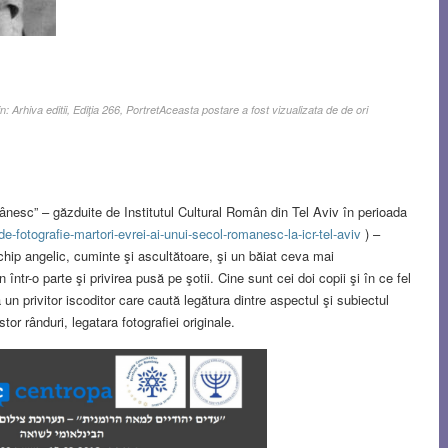
in:
Arhiva editii
,
Ediţia 266
,
Portret
Aceasta postare a fost vizualizata de de ori
omânesc” – găzduite de Institutul Cultural Român din Tel Aviv în perioada
-de-fotografie-martori-evrei-ai-unui-secol-romanesc-la-icr-tel-aviv
) –
 chip angelic, cuminte şi ascultătoare, şi un băiat ceva mai
ntr-o parte şi privirea pusă pe şotii. Cine sunt cei doi copii şi în ce fel
a un privitor iscoditor care caută legătura dintre aspectul şi subiectul
tor rânduri, legatara fotografiei originale.