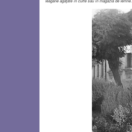
leagăne agăţate în curte sau în magazia de lemne