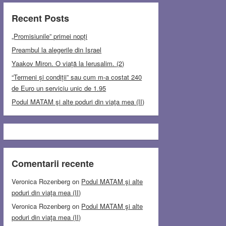
Recent Posts
„Promisiunile” primei nopți
Preambul la alegerile din Israel
Yaakov Miron. O viață la Ierusalim. (2)
“Termeni și condiții” sau cum m-a costat 240
de Euro un serviciu unic de 1.95
Podul MATAM şi alte poduri din viaţa mea (II)
Comentarii recente
Veronica Rozenberg
on
Podul MATAM şi alte
poduri din viaţa mea (II)
Veronica Rozenberg
on
Podul MATAM şi alte
poduri din viaţa mea (II)