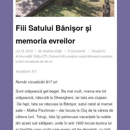
Fiii Satului Bănişor şi
memoria evreilor
Jul 12, 2018
By
Andrea Ghiţă
5 comments
Posted in:
Arhiva editii
,
Ediţia 275
,
Oamenii din preajma noastră
Aceasta postare
a fost vizualizata de de ori
Vizualizari:
817
Număr vizualizări 817 ori
Sunt orăşeancă get-beget. Ba mai mult, mama era tot
orăşeancă, născută la Gheorgheni, iar tata era clujean.
De fapt, tata se născuse la Bănişor, satul natal al mamei
sale – Malka Fischman – dar locuia la Cluj de la vârsta de
câteva luni. Totuşi, tata îşi petrecuse vacanţele la rudele
din acest sat sălăjean, unde în anii 1930 locuia bunica lui
şi familiile unor unchi care aveau să fie deportaţi, cu toţii,