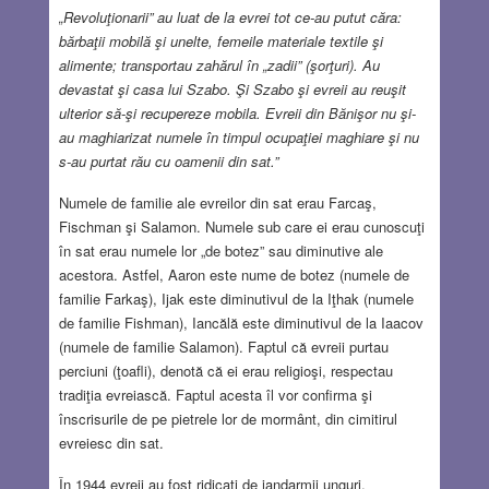
„Revoluţionarii” au luat de la evrei tot ce-au putut căra:
bărbaţii mobilă şi unelte, femeile materiale textile şi
alimente; transportau zahărul în „zadii” (şorţuri). Au
devastat şi casa lui Szabo. Şi Szabo şi evreii au reuşit
ulterior să-şi recupereze mobila. Evreii din Bănişor nu şi-
au maghiarizat numele în timpul ocupaţiei maghiare şi nu
s-au purtat rău cu oamenii din sat.”
Numele de familie ale evreilor din sat erau Farcaş,
Fischman şi Salamon. Numele sub care ei erau cunoscuţi
în sat erau numele lor „de botez” sau diminutive ale
acestora. Astfel, Aaron este nume de botez (numele de
familie Farkaş), Ijak este diminutivul de la Iţhak (numele
de familie Fishman), Iancălă este diminutivul de la Iaacov
(numele de familie Salamon). Faptul că evreii purtau
perciuni (ţoafli), denotă că ei erau religioşi, respectau
tradiţia evreiască. Faptul acesta îl vor confirma şi
înscrisurile de pe pietrele lor de mormânt, din cimitirul
evreiesc din sat.
În 1944 evreii au fost ridicaţi de jandarmii unguri,