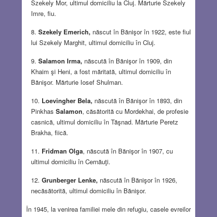
Szekely Mor, ultimul domiciliu la Cluj. Mărturie Szekely
Imre, fiu.
Szekely Emerich,
născut în Bănişor în 1922, este fiul
lui Szekely Marghit, ultimul domiciliu în Cluj.
Salamon Irma,
născută în Bănişor în 1909, din
Khaim şi Heni, a fost măritată, ultimul domiciliu în
Bănişor. Mărturie Iosef Shulman.
Loevingher Bela,
născută în Bănişor în 1893, din
Pinkhas
Salamon
, căsătorită cu Mordekhai, de profesie
casnică, ultimul domiciliu în Tăşnad. Mărturie Peretz
Brakha, fiică.
Fridman Olga
, născută în Bănişor în 1907, cu
ultimul domiciliu în Cernăuţi.
Grunberger Lenke,
născută în Bănişor în 1926,
necăsătorită, ultimul domiciliu în Bănişor.
În 1945, la venirea familiei mele din refugiu, casele evreilor