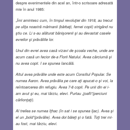
despre evenimentele din acel an, într-o scrisoare adresată
mie în anul 1985:
„
Îmi amintesc cum, în timpul revoluţiei din 1918, au trecut
pe uliţa noastră mărinanii (bărbaţi, femei copii) strigând nu
ştiu ce. Li s-au alăturat bănişorenii şi au devastat casele
evreilor şi prăvăliile lor.
Unul din evrei avea casă vizavi de şcoala veche, unde are
acum casă un fecior de-a Florii Natului. Avea cârciumă şi
nu avea copii. I se spunea Iancălă.
Altul avea prăvălie unde este acum Consiliul Popular. Se
numea Aaron. Avea prăvălia pe care aţi apucat-o şi voi, la
reîntoarcerea din refugiu. Avea 7-8 copii. Pe unii din ei i-
am avut şi eu, mai târziu, elevi. Purtau „ţoafli”(perciuni
cârlionţaţi).
Al treilea se numea Iţhac (în sat i se spunea Ijac). Avea şi
el un „bold”(prăvălie). Avea doi băieţi şi o fată. Toţi trei mi-
au fost, mai târziu, elevi.