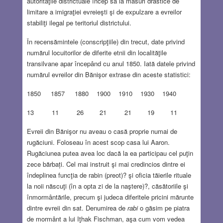
autorităţile districtuale încep să ia măsuri drastice de
limitare a imigraţiei evreieşti şi de expulzare a evreilor
stabiliţi ilegal pe teritoriul districtului.
În recensămintele (conscripţiile) din trecut, date privind
numărul locuitorilor de diferite etnii din localităţile
transilvane apar începând cu anul 1850. Iată datele privind
numărul evreilor din Bănişor extrase din aceste statistici:
1850 1857 1880 1900 1910 1930 1940
13 11 26 21 21 19 11
Evreii din Bănişor nu aveau o casă proprie numai de
rugăciuni. Foloseau în acest scop casa lui Aaron.
Rugăciunea putea avea loc dacă la ea participau cel puţin
zece bărbați. Cel mai instruit şi mai credincios dintre ei
îndeplinea funcţia de rabin (preot)? şi oficia tăierile rituale
la noii născuţi (în a opta zi de la naştere)?, căsătoriile şi
înmormântările, precum şi judeca diferitele pricini mărunte
dintre evreii din sat. Denumirea de
rabi
o găsim pe piatra
de mormânt a lui Iţhak Fischman, aşa cum vom vedea