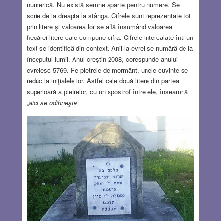
numerică. Nu există semne aparte pentru numere. Se
scrie de la dreapta la stânga. Cifrele sunt reprezentate tot
prin litere şi valoarea lor se află însumând valoarea
fiecărei litere care compune cifra. Cifrele intercalate într-un
text se identifică din context. Anii la evrei se numără de la
începutul lumii. Anul creştin 2008, corespunde anului
evreiesc 5769. Pe pietrele de mormânt, unele cuvinte se
reduc la iniţialele lor. Astfel cele două litere din partea
superioară a pietrelor, cu un apostrof între ele, înseamnă
„
aici se odihneşte”