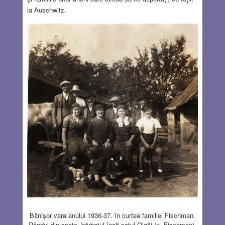
la Auschwitz.
Bănişor vara anului 1936-37. în curtea familiei Fischman.
Rândul din spate, bărbatul înalt soţul Olgăi (n. Fischman),