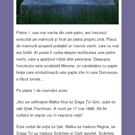
Piatra 1, cea mai veche din cele patru, are înscrisul
executat pe marmură şi fixat pe piatra propriu zisă. Placa
de marmură acoperă probabil un înscris vechi, care nu mai
era lizibil. Ar putea fi vorba despre reutilizarea unei pietre
vechi, care a aparţinut iniţial altei persoane. Deasupra
înscrisului este sculptată Menora, un candelabru cu şapte
braţe care simbolizează cele şapte zile în care Dumnezeu
a făcut lumea…
Pe piatra 1 de mormânt scrie:
„
Aici se odihneşte
Malka fiica lui Șraga Ţvi Grin,
s
oţia lui
rabi Iţhak Fischman. A murit pe 17 mai 1888. Să fie
sufletul ei veşnic viu în veşnicia vieţii”
Este vorba de soţia lui Ijak. Malka se traduce Regina, iar
Șraga Țvi se traduce Scânteie şi Cerb (posibil, Scânteia