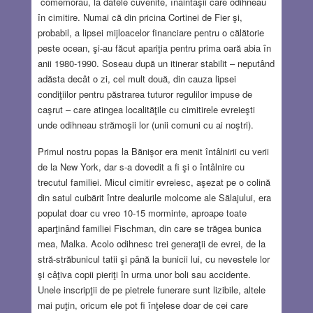
comemorau, la datele cuvenite, înaintaşii care odihneau
în cimitire. Numai că din pricina Cortinei de Fier şi,
probabil, a lipsei mijloacelor financiare pentru o călătorie
peste ocean, şi-au făcut apariţia pentru prima oară abia în
anii 1980-1990. Soseau după un itinerar stabilit – neputând
adăsta decât o zi, cel mult două, din cauza lipsei
condiţiilor pentru păstrarea tuturor regulilor impuse de
caşrut – care atingea localităţile cu cimitirele evreieşti
unde odihneau strămoşii lor (unii comuni cu ai noştri).
Primul nostru popas la Bănişor era menit întâlnirii cu verii
de la New York, dar s-a dovedit a fi şi o întâlnire cu
trecutul familiei. Micul cimitir evreiesc, aşezat pe o colină
din satul cuibărit între dealurile molcome ale Sălajului, era
populat doar cu vreo 10-15 morminte, aproape toate
aparţinând familiei Fischman, din care se trăgea bunica
mea, Malka. Acolo odihnesc trei generaţii de evrei, de la
stră-străbunicul tatii şi până la bunicii lui, cu nevestele lor
şi câţiva copii pieriţi în urma unor boli sau accidente.
Unele inscripţii de pe pietrele funerare sunt lizibile, altele
mai puţin, oricum ele pot fi înţelese doar de cei care