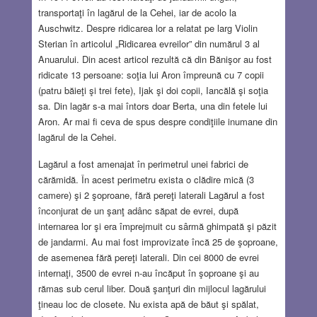
transportaţi în lagărul de la Cehei, iar de acolo la
Auschwitz. Despre ridicarea lor a relatat pe larg Violin
Sterian în articolul „Ridicarea evreilor” din numărul 3 al
Anuarului. Din acest articol rezultă că din Bănişor au fost
ridicate 13 persoane: soţia lui Aron împreună cu 7 copii
(patru băieţi şi trei fete), Ijak şi doi copii, Iancălă şi soţia
sa. Din lagăr s-a mai întors doar Berta, una din fetele lui
Aron. Ar mai fi ceva de spus despre condiţiile inumane din
lagărul de la Cehei.
Lagărul a fost amenajat în perimetrul unei fabrici de
cărămidă. În acest perimetru exista o clădire mică (3
camere) şi 2 şoproane, fără pereţi laterali Lagărul a fost
înconjurat de un şanţ adânc săpat de evrei, după
internarea lor şi era împrejmuit cu sârmă ghimpată şi păzit
de jandarmi. Au mai fost improvizate încă 25 de şoproane,
de asemenea fără pereţi laterali. Din cei 8000 de evrei
internaţi, 3500 de evrei n-au încăput în şoproane şi au
rămas sub cerul liber. Două şanţuri din mijlocul lagărului
ţineau loc de closete. Nu exista apă de băut şi spălat,