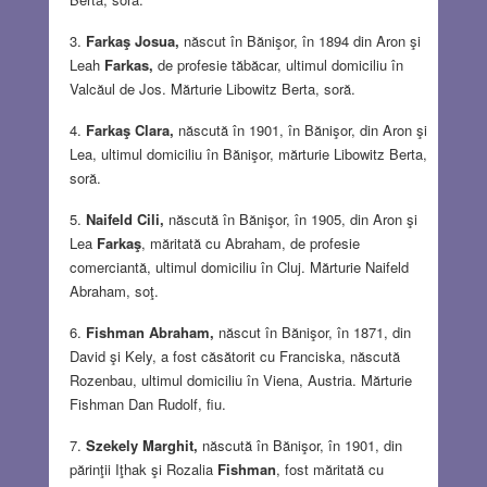
Farkaş Josua,
născut în Bănişor, în 1894 din Aron şi
Leah
Farkas
,
de profesie tăbăcar, ultimul domiciliu în
Valcăul de Jos. Mărturie Libowitz Berta, soră.
Farkaş Clara,
născută în 1901, în Bănişor, din Aron şi
Lea, ultimul domiciliu în Bănişor, mărturie Libowitz Berta,
soră.
Naifeld Cili,
născută în Bănişor, în 1905, din Aron şi
Lea
Farkaş
, măritată cu Abraham, de profesie
comerciantă, ultimul domiciliu în Cluj. Mărturie Naifeld
Abraham, soţ.
Fishman Abraham,
născut în Bănişor, în 1871, din
David şi Kely, a fost căsătorit cu Franciska, născută
Rozenbau, ultimul domiciliu în Viena, Austria. Mărturie
Fishman Dan Rudolf, fiu.
Szekely Marghit,
născută în Bănişor, în 1901, din
părinţii Iţhak şi Rozalia
Fishman
, fost măritată cu