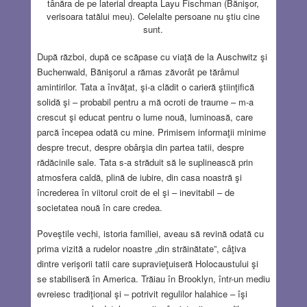
tânăra de pe laterial dreapta Layu Fischman (Bănişor,
verisoara tatălui meu). Celelalte persoane nu ştiu cine
sunt.
După război, după ce scăpase cu viaţă de la Auschwitz şi
Buchenwald, Bănişorul a rămas zăvorât pe tărâmul
amintirilor. Tata a învăţat, şi-a clădit o carieră ştiinţifică
solidă şi – probabil pentru a mă ocroti de traume – m-a
crescut şi educat pentru o lume nouă, luminoasă, care
parcă începea odată cu mine. Primisem informaţii minime
despre trecut, despre obârşia din partea tatii, despre
rădăcinile sale. Tata s-a străduit să le suplinească prin
atmosfera caldă, plină de iubire, din casa noastră şi
încrederea în viitorul croit de el şi – inevitabil – de
societatea nouă în care credea.
Poveştile vechi, istoria familiei, aveau să revină odată cu
prima vizită a rudelor noastre „din străinătate”, câţiva
dintre verişorii tatii care supravieţuiseră Holocaustului şi
se stabiliseră în America. Trăiau în Brooklyn, într-un mediu
evreiesc tradiţional şi – potrivit regulilor halahice – îşi