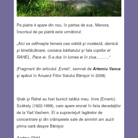
Pe piatra 4 apare din nou, în partea de sus, Menora.
Înscrisul de pe piatră este următorul:
„Aici se odihneşte femeia cea nobilă şi modestă, darnică
şi binefăcătoare, coroana bărbatului şi fala copiilor ei
RAHEL. Pace ei. S-a dus în lumea ei în ziua……….”
(Fragment din articolul „Evreii”, semnat de
Artemiu Vanca
şi apărut în Anuarul Fiilor Satului Bănişor în 2008)
Iţhak şi Rahel au fost bunicii tatălui meu. Imre (Emeric)
Székely (1922-1999), care apare eronat în lista decedaţilor
de la Yad Vashem. El a supravieţuit lagărelor de
concentrare şi din crâmpeiele sale de amintiri am auzit
prima oară despre Bănişor.
Andrea Ghiţă