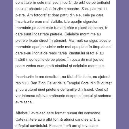
constituie în cele mai vechi lucrări de artă de pe teritoriul
satului, păstrate până în zilele noastre. S-au păstrat 11
pietre. Am fotografiat doar patru din ele, cele pe care
înscrisurile erau mai vizibile. Ele aparţin sigurelor
morminte pe care este turnată câte o placă de beton, în
care sunt încastrate pietrele. Celelalte morminte au
pietrele fixate direct în pământ. Mai mult ca sigur, aceste
morminte aparţin rudelor cele mai apropiate în timp de cei
care s-au îngrijit de reabilitarea cimitirului şi tot ei au
întărit înscrisurile de pe pietre. În poza de mai jos se
poate vedea cum arată cimitirul şi celelalte morminte.
Înscrisurile le-am descifrat, nu fără dificultate, cu ajutorul
rabinului Ben Zion Galler de la Templul Coral din Bucureşti
şi cu ajutorul unei prietene de familie din Israel. Cred că
vor interesa câteva amănunte despre alfabetul şi scrierea
evreiască.
Alfabetul evreiesc este format numai din consoane.
Câteva litere au o altă formă atunci când se află la
sfârşitul cuvântului. Fiecare literă are şi o valoare