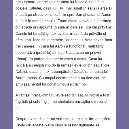
erau intacte, dar nelocuite: casa lui Iancălă situată la
poalele Căludei, casa lui Ijak (mai numit în sat şi Herşelă)
situată pe strada principală, în spre Ban şi casa lui Aaron
situată în centrul satului. Toate aveau prăvălie cu intrarea
din stradă şi cârciumă (o sală în care se intra din prăvălie).
Casele lui Iancălă şi Ijak aveau, în afară de prăvălie şi
cârciumă, încă două camere, iar casa lui Aaron avea încă
trei camere. În casa lui Aaron a funcţionat, mult timp,
cooperativa (prăvălia) din sat. Casa avea un pridvor
(târnaţ), în partea din spre biserică a casei. Casa lui
Iancălă a cumpărat-o de la urmaşii evreilor din sat, Flore
Natului, casa lui Ijak a cumpărat-o Căuaciu, iar casa lui
Aaron, Ionaş. Cu timpul aceste case s-au demolat, pe
amplasamentul lor construindu-se clăiri noi.
A rămas intact, cimitirul evreiesc din sat. Cimitirul a fost
îngrădit şi este îngrijit pe cheltuiala urmaşilor evreilor din
sat.
Despre evreii din sat ne vorbesc pietrele lor de mormânt.
Unele din aceste pietre cioplite şi inscripţionate se