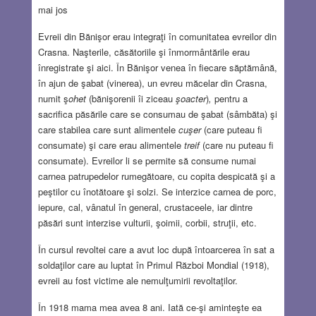
mai jos
Evreii din Bănişor erau integraţi în comunitatea evreilor din
Crasna. Naşterile, căsătoriile şi înmormântările erau
înregistrate şi aici. În Bănişor venea în fiecare săptămână,
în ajun de şabat (vinerea), un evreu măcelar din Crasna,
numit ş
ohet
(bănişorenii îi ziceau
şoacter
)
,
pentru a
sacrifica păsările care se consumau de şabat (sâmbăta) şi
care stabilea care sunt alimentele
cuşer
(care puteau fi
consumate) şi care erau alimentele
treif
(care nu puteau fi
consumate). Evreilor li se permite să consume numai
carnea patrupedelor rumegătoare, cu copita despicată şi a
peştilor cu înotătoare şi solzi. Se interzice carnea de porc,
iepure, cal, vânatul în general, crustaceele, iar dintre
păsări sunt interzise vulturii, şoimii, corbii, struţii, etc.
În cursul revoltei care a avut loc după întoarcerea în sat a
soldaţilor care au luptat în Primul Război Mondial (1918),
evreii au fost victime ale nemulţumirii revoltaţilor.
În 1918 mama mea avea 8 ani. Iată ce-şi aminteşte ea