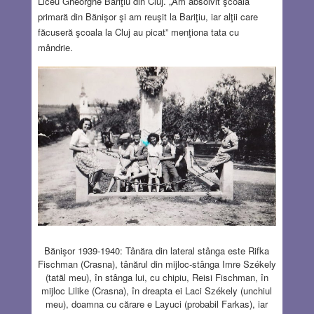
Liceu Gheorghe Bariţiu din Cluj. „Am absolvit şcoala
primară din Bănişor şi am reuşit la Bariţiu, iar alţii care
făcuseră şcoala la Cluj au picat” menţiona tata cu
mândrie.
Bănişor 1939-1940: Tânăra din lateral stânga este Rifka
Fischman (Crasna), tânărul din mijloc-stânga Imre Székely
(tatăl meu), în stânga lui, cu chipiu, Reisi Fischman, în
mijloc Lilike (Crasna), în dreapta ei Laci Székely (unchiul
meu), doamna cu cărare e Layuci (probabil Farkas), iar