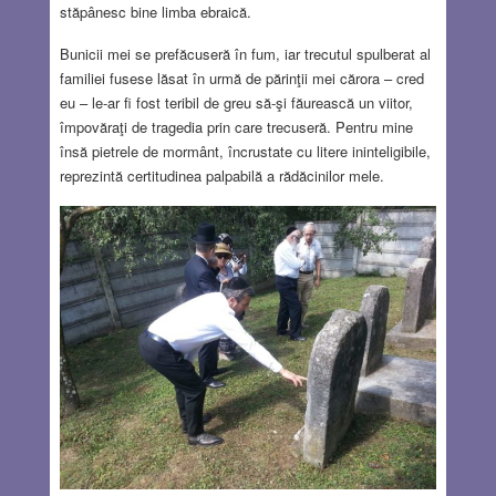
stăpânesc bine limba ebraică.
Bunicii mei se prefăcuseră în fum, iar trecutul spulberat al
familiei fusese lăsat în urmă de părinţii mei cărora – cred
eu – le-ar fi fost teribil de greu să-şi făurească un viitor,
împovăraţi de tragedia prin care trecuseră. Pentru mine
însă pietrele de mormânt, încrustate cu litere ininteligibile,
reprezintă certitudinea palpabilă a rădăcinilor mele.