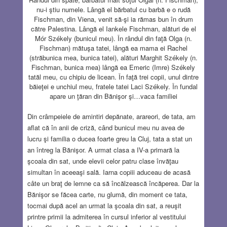
nu-i ştiu numele. Lângă el bărbatul cu barbă e o rudă
Fischman, din Viena, venit să-şi ia rămas bun în drum
către Palestina. Lângă el Iankele Fischman, alături de el
Mór Székely (bunicul meu). În rândul din faţă Olga (n.
Fischman) mătuşa tatei, lângă ea mama ei Rachel
(străbunica mea, bunica tatei), alături Marghit Székely (n.
Fischman, bunica mea) lângă ea Emeric (Imre) Székely
tatăl meu, cu chipiu de licean. În faţă trei copii, unul dintre
băieţei e unchiul meu, fratele tatei Laci Székely. În fundal
apare un ţăran din Bănişor şi…vaca familiei
Din crâmpeiele de amintiri depănate, arareori, de tata, am
aflat că în anii de criză, când bunicul meu nu avea de
lucru şi familia o ducea foarte greu la Cluj, tata a stat un
an întreg la Bănişor. A urmat clasa a IV-a primară la
şcoala din sat, unde elevii celor patru clase învăţau
simultan în aceeaşi sală. Iarna copiii aduceau de acasă
câte un braţ de lemne ca să încălzească încăperea. Dar la
Bănişor se făcea carte, nu glumă, din moment ce tata,
tocmai după acel an urmat la şcoala din sat, a reuşit
printre primii la admiterea în cursul inferior al vestitului