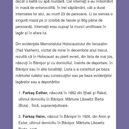
decât o baltă cu apă murdară. Cei internaţi s-au îmbolnăvit
în masă de enterocolită. În trei săptămâni, cât a durat
internarea lor aici, au murit 23 de persoane. Li se servea o
singură masă pe zi (ciorbă de fasole şi 80g pâine de
persoană). Internaţii erau supuşi la munci umilitoare în
lagăr şi în afara lui.
Din evidenţele Memorialului Holocaustului din Ierusalim
(Yad Vashem), vizitat de mine în decembrie anul trecut,
rezultă că în Holocaust au pierit evreii, din lista de mai jos,
născuţi în Bănişor şi cu domiciliul, înainte de deportare, în
Bănişor sau în alte localităţi. Lista s-a constituit pe baza
mărturiei rudelor sau cunoscuţilor sau pe baza evidenţelor
lagărelor sau a deportărilor.
Farkaş Esther,
născută în 1882 din Iţhak şi Rakel,
ultimul domiciliu în Bănişor. Mărturie Libowitz Berta
(Buia) , fiică, supravieţuitoare.
Farkaş Haim,
născut în Bănişor în 1926, din Aron şi
Ester, ultimul domiciliu în Bănişor. Mărturie Libowitz
Berta, soră.