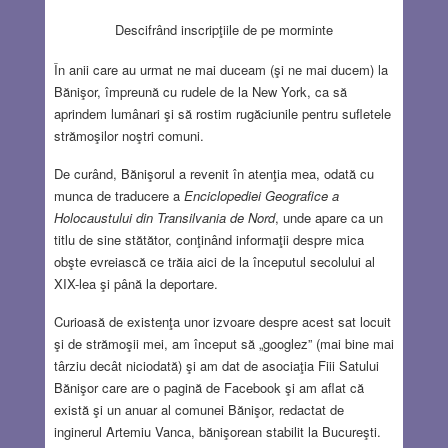
Descifrând inscripţiile de pe morminte
În anii care au urmat ne mai duceam (şi ne mai ducem) la
Bănişor, împreună cu rudele de la New York, ca să
aprindem lumânari şi să rostim rugăciunile pentru sufletele
strămoşilor noştri comuni.
De curând, Bănişorul a revenit în atenţia mea, odată cu
munca de traducere a
Enciclopediei Geografice a
Holocaustului din Transilvania de Nord
, unde apare ca un
titlu de sine stătător, conţinând informaţii despre mica
obşte evreiască ce trăia aici de la începutul secolului al
XIX-lea şi până la deportare.
Curioasă de existenţa unor izvoare despre acest sat locuit
şi de strămoşii mei, am început să „googlez” (mai bine mai
târziu decât niciodată) şi am dat de asociaţia Fiii Satului
Bănişor care are o pagină de Facebook şi am aflat că
există şi un anuar al comunei Bănişor, redactat de
inginerul Artemiu Vanca, bănişorean stabilit la Bucureşti.