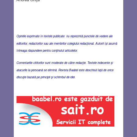
Opiniile exprimate în textele publicate nu reprezintă punctele de vedere ale
editorilor, redactorilor sau ale membrilor colegiului redacţional. Autorii îşi asumă
întreaga răspundere pentru conţinutul articolelor.
Comentariile cititorilor sunt moderate de către redacţie. Textele indecente şi
atacurile la persoană se elimină. Revista Baabel este deschisă faţă de orice
discuţie bazată pe principii şi schimbul de idei.