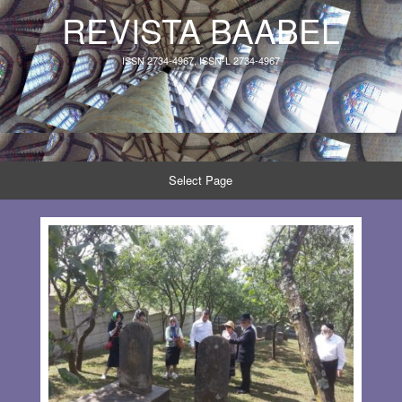
REVISTA BAABEL
ISSN 2734-4967, ISSN-L 2734-4967
Select Page