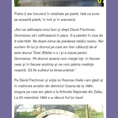
Piatra 2 are înscrisul în totalitate pe piatră. Iată ce scrie
pe această piatră, în ivrit şi în arameică:
„Aici se odihneşte omul bun şi drept David Fischman.
Dumnezeu să-l odihnească în pace. S-a pierdut în ziua de
9 iulie1936. Ne doare inima de pierderea tatălui nostru. Noi
suntem fiii lui şi drumul pe care am fost călăuziţi de el
este drumul Torei (Bibliei n.n.) şi a slavei pentru
Dumnezeu. Pe drumul acesta vom merge toţi, în fiecare
ceas şi în fiecare anotimp şi ne vom păstra credinţa
noastră. Să fie sufletul lui binecuvântat.”
Pe David Fischman şi soţia lui Rosman Keile i-am găsit şi
în matricola evreilor din districtul Crasna de la 1884,
singura pe care am găsit-o la Arhivele Naţionale din Zalău.
La 20 noiembrie 1884 s-a născut fiul lor Iosef.