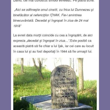
David, cel mai cunoscut simbol evreiesc. Pe piatră scrie:
„Aici se odihneşte omul cinstit, cu frica lui Dumnezeu şi
binefăcător al nefericiţilor IŢHAK. Fie-i amintirea
binecuvântată. Decedat şi îngropat în ziua de 24 mai
1918”
La evreii data morţii coincide cu cea a îngropării, de aici
expresia „
decedat şi îngropat în ziua…”.
Este posibil ca
această piatră să fie chiar a lui Ijak, iar cei care au locuit
în casa lui şi au fost deportaţi în 1944 să fie urmaşii lui.