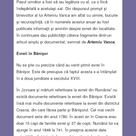
Pasul următor a fost să iau legătura cu el, ca o fiică
îndepărtată a aceluiaşi sat. Din răspunsul prompt şi
binevoitor al lui Artemiu Vanca am aflat cu uimire, bucurie
şi recunoştinţă, că în numerele acestui anuar au fost
publicate informaţii şi amintiri despre evreii din localitate.
În continuare dau publicităţii câteva fragmente dintr-un
articol amplu şi documentat, semnat de
Artemiu Vanca.
Evreii în Bănişor
Nu se ştie cu precizie când au venit primii evrei în
Bănişor. Este de presupus că faptul acesta s-a întâmplat
în a doua jumătate a secolului XVIII.
În „Izvoare şi mărturii referitoare la evreii din România” nu
există documente referitoare la evreii din Bănişor. Există
însă mai multe documente referitoare la evreii din districtul
Crasna, din care făcea parte şi Bănişorul. Cel mai vechi
document este din anul 1780. În acest an în Crasna erau
doar 15 capi de familie evrei şi 37 de copii. Numărul lor va
ajunge în anul 1848 la 741. În preajma acestei date