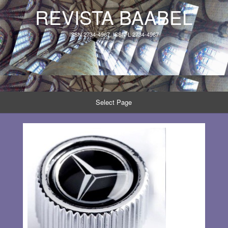
REVISTA BAABEL
ISSN 2734-4967, ISSN-L 2734-4967
Select Page