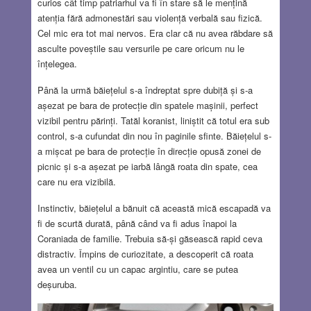
curios cât timp patriarhul va fi în stare să le mențină
atenția fără admonestări sau violență verbală sau fizică.
Cel mic era tot mai nervos. Era clar că nu avea răbdare să
asculte poveștile sau versurile pe care oricum nu le
înțelegea.
Până la urmă băiețelul s-a îndreptat spre dubiță și s-a
așezat pe bara de protecție din spatele mașinii, perfect
vizibil pentru părinți. Tatăl koranist, liniștit că totul era sub
control, s-a cufundat din nou în paginile sfinte. Băiețelul s-
a mișcat pe bara de protecție în direcție opusă zonei de
picnic și s-a așezat pe iarbă lângă roata din spate, cea
care nu era vizibilă.
Instinctiv, băiețelul a bănuit că această mică escapadă va
fi de scurtă durată, până când va fi adus înapoi la
Coraniada de familie. Trebuia să-și găsească rapid ceva
distractiv. Împins de curiozitate, a descoperit că roata
avea un ventil cu un capac argintiu, care se putea
deșuruba.