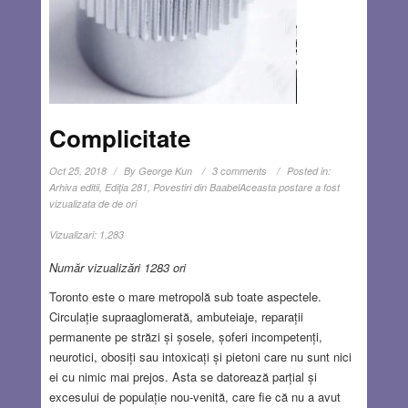
Complicitate
Oct 25, 2018
By
George Kun
3 comments
Posted in:
Arhiva editii
,
Ediţia 281
,
Povestiri din Baabel
Aceasta postare a fost
vizualizata de de ori
Vizualizari:
1,283
Număr vizualizări 1283 ori
Toronto este o mare metropolă sub toate aspectele.
Circulație supraaglomerată, ambuteiaje, reparații
permanente pe străzi și șosele, șoferi incompetenți,
neurotici, obosiți sau intoxicați și pietoni care nu sunt nici
ei cu nimic mai prejos. Asta se datorează parțial și
excesului de populație nou-venită, care fie că nu a avut