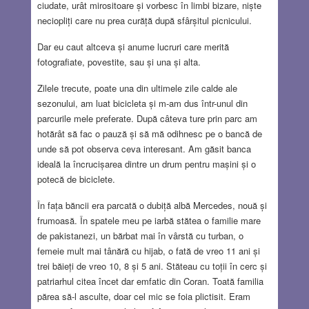
ciudate, urât mirositoare și vorbesc în limbi bizare, niște
neciopliți care nu prea curăță după sfârșitul picnicului.
Dar eu caut altceva și anume lucruri care merită
fotografiate, povestite, sau și una și alta.
Zilele trecute, poate una din ultimele zile calde ale
sezonului, am luat bicicleta și m-am dus într-unul din
parcurile mele preferate. După câteva ture prin parc am
hotărât să fac o pauză și să mă odihnesc pe o bancă de
unde să pot observa ceva interesant. Am găsit banca
ideală la încrucișarea dintre un drum pentru mașini și o
potecă de biciclete.
În fața băncii era parcată o dubiță albă Mercedes, nouă și
frumoasă. În spatele meu pe iarbă stătea o familie mare
de pakistanezi, un bărbat mai în vârstă cu turban, o
femeie mult mai tânără cu hijab, o fată de vreo 11 ani și
trei băieți de vreo 10, 8 și 5 ani. Stăteau cu toții în cerc și
patriarhul citea încet dar emfatic din Coran. Toată familia
părea să-l asculte, doar cel mic se foia plictisit. Eram