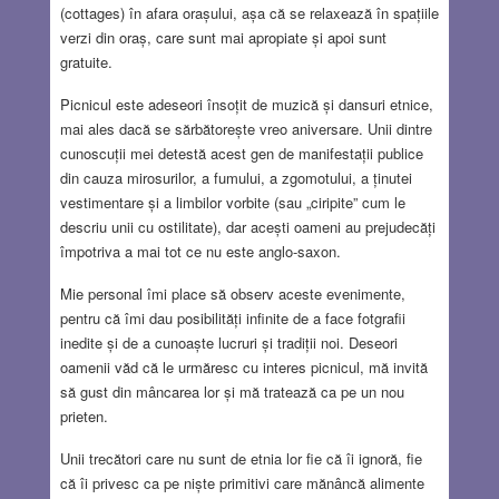
(cottages) în afara orașului, așa că se relaxează în spațiile
verzi din oraș, care sunt mai apropiate și apoi sunt
gratuite.
Picnicul este adeseori însoțit de muzică și dansuri etnice,
mai ales dacă se sărbătorește vreo aniversare. Unii dintre
cunoscuții mei detestă acest gen de manifestații publice
din cauza mirosurilor, a fumului, a zgomotului, a ținutei
vestimentare și a limbilor vorbite (sau „ciripite” cum le
descriu unii cu ostilitate), dar acești oameni au prejudecăți
împotriva a mai tot ce nu este anglo-saxon.
Mie personal îmi place să observ aceste evenimente,
pentru că îmi dau posibilități infinite de a face fotgrafii
inedite și de a cunoaște lucruri și tradiții noi. Deseori
oamenii văd că le urmăresc cu interes picnicul, mă invită
să gust din mâncarea lor și mă tratează ca pe un nou
prieten.
Unii trecători care nu sunt de etnia lor fie că îi ignoră, fie
că îi privesc ca pe niște primitivi care mănâncă alimente