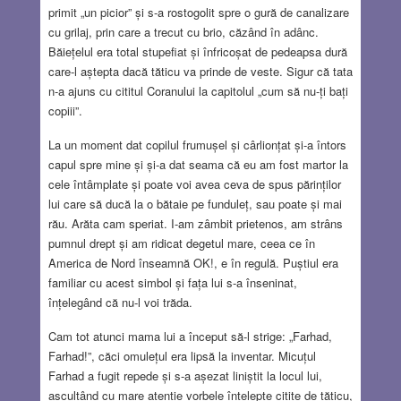
primit „un picior” și s-a rostogolit spre o gură de canalizare
cu grilaj, prin care a trecut cu brio, căzând în adânc.
Băiețelul era total stupefiat și înfricoșat de pedeapsa dură
care-l aștepta dacă tăticu va prinde de veste. Sigur că tata
n-a ajuns cu cititul Coranului la capitolul „cum să nu-ți bați
copiii”.
La un moment dat copilul frumușel și cârlionțat și-a întors
capul spre mine și și-a dat seama că eu am fost martor la
cele întâmplate și poate voi avea ceva de spus părinților
lui care să ducă la o bătaie pe funduleț, sau poate și mai
rău. Arăta cam speriat. I-am zâmbit prietenos, am strâns
pumnul drept și am ridicat degetul mare, ceea ce în
America de Nord înseamnă OK!, e în regulă. Puștiul era
familiar cu acest simbol și fața lui s-a înseninat,
înțelegând că nu-l voi trăda.
Cam tot atunci mama lui a început să-l strige: „Farhad,
Farhad!”, căci omulețul era lipsă la inventar. Micuțul
Farhad a fugit repede și s-a așezat liniștit la locul lui,
ascultând cu mare atenție vorbele înțelepte citite de tăticu,