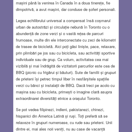
mașini până la venirea în Canada în a doua tinerețe, fie
dimpotrivă, a avut mașini, dar conduse de șoferi personali.
Legea echilibrului universal a compensat însă coșmarul
urban de autostrăzi și circulație nebună în Toronto cu o
abundență de zone verzi și o vastă rețea de parcuri
frumoase, multe din ele interconectate cu zeci de kilometri
de trasee de bicicletă. Aici poți găsi liniște, pace, relaxare,
prin plimbări pe jos sau cu bicicleta, sau activități sportive
individuale sau de grup. Ca volum, activitatea cea mai
vizibilă și mai îndrăgită de vizitatorii parcurilor este cea de
BBQ (picnic cu frigărui și băuturi). Sute de familii și grupuri
de prieteni își petrec timpul liber în nesfârșitele spațiile
verzi cu bănci și instalații de BBQ. Dacă treci pe acolo cu
mașina sau cu bicicleta, primești o imagine clară asupra
extraordinarei diversități etnice a orașului Toronto.
Se pot vedea filipinezi, indieni, pakistanezi, chinezi,
hispanici din America Latină și ruși. Toți preferă să se
relaxeze în grupuri numeroase, cu rude sau prieteni. Unii
dintre ei, mai ales noii veniți, nu au case de vacanță