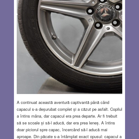
A continuat această aventură captivantă până când
capacul s-a deșurubat complet și a căzut pe asfalt. Copilul
a întins mâna, dar capacul era prea departe. Ar fi trebuit
să se scoale și să-l aducă, dar era prea leneș. A întins
doar piciorul spre capac, încercând să-l aducă mai
aproape. Din păcate s-a întâmplat exact opusul: capacul a