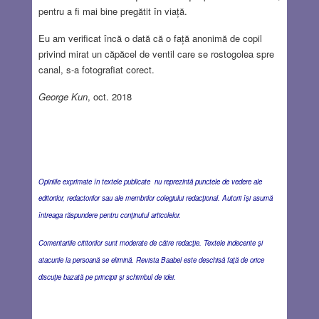
pentru a fi mai bine pregătit în viață.
Eu am verificat încă o dată că o față anonimă de copil
privind mirat un căpăcel de ventil care se rostogolea spre
canal, s-a fotografiat corect.
George Kun
, oct. 2018
Opiniile exprimate în textele publicate nu reprezintă punctele de vedere ale
editorilor, redactorilor sau ale membrilor colegiului redacţional. Autorii îşi asumă
întreaga răspundere pentru conţinutul articolelor.
Comentariile cititorilor sunt moderate de către redacţie. Textele indecente şi
atacurile la persoană se elimină. Revista Baabel este deschisă faţă de orice
discuţie bazată pe principii şi schimbul de idei.