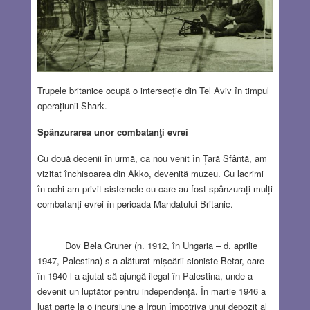
Trupele britanice ocupă o intersecție din Tel Aviv în timpul
operațiunii Shark.
Spânzurarea unor combatanţi evrei
Cu două decenii în urmă, ca nou venit în Țară Sfântă, am
vizitat închisoarea din Akko, devenită muzeu. Cu lacrimi
în ochi am privit sistemele cu care au fost spânzurați mulți
combatanți evrei în perioada Mandatului Britanic.
Dov Bela Gruner (n. 1912, în Ungaria – d. aprilie
1947, Palestina) s-a alăturat mișcării sioniste Betar, care
în 1940 l-a ajutat să ajungă ilegal în Palestina, unde a
devenit un luptător pentru independență. În martie 1946 a
luat parte la o incursiune a Irgun împotriva unui depozit al