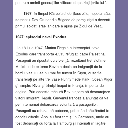
pentru a aminti generațiilor viitoare de patrioți jertfa lui ”.
1967
: în timpul Războiului de Șase Zile, nepotul său,
sergentul Dov Gruner din Brigada de parașutiști a devenit
primul soldat israelian care a ajuns pe Zidul de Vest…
1947: episodul navei Exodus.
La 18 iulie 1947, Marina Regală a interceptat nava
Exodus care transporta 4.515 refugiați către Palestina.
Pasagerii au ripostat cu violenţă, rezultand trei victime.
Ministrul de externe Bevin a decis ca imigranţii de la
bordul vasului să nu mai fie trimiși în Cipru, ci să fie
transferați pe alte trei vase Runnymede Park, Ocean Vigor
și Empire Rival şi trimişi înapoi în Franţa, în portul de
origine. Prin această măsură Bevin spera să descurajeze
viitorii imigranți ilegali. Guvernul francez a anunțat că va
permite numai debarcarea voluntară a pasagerilor.
Pasagerii au refuzat să coboare, petrecând săptămâni în
condiții dificile. Apoi au fost trimişi în Germania, unde au
fost debarcați cu forța la Hamburg și internati în lagăre,