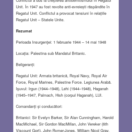
Conflictul a dus la creșterea antisemitismului în Regatul
Unit. În 1947 au fost revolte anti-evreiești răspândite în
Regatul Unit. Conflictul a provocat tensiuni în relațiile
Regatul Unit – Statele Unite.
Rezumat
Perioada Insurgenţei: 1 februarie 1944 – 14 mai 1948
Locația: Palestina sub Mandatul Britanic.
Beligeranți:
Regatul Unit: Armata britanică, Royal Navy, Royal Air
Force, Royal Marines, Palestine Force. Legiunea Arabă.
Işuvul: Irgun (1944–1948), Lehi (1944–1948), Haganah
(1945–1947, Palmach, Hish (corpul Haganah), LUI.
Comandanți și conducători:
Britanici: Sir Evelyn Barker, Sir Alan Cunningham, Harold
MacMichael, Sir Gordon MacMillan, John Vereker (6th
Viscount Gort), John Rymer-Jones, William Nicol Gray.