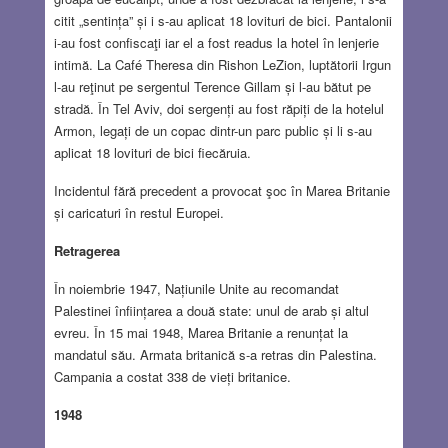
citit „sentința” și i s-au aplicat 18 lovituri de bici. Pantalonii
i-au fost confiscaţi iar el a fost readus la hotel în lenjerie
intimă. La Café Theresa din Rishon LeZion, luptătorii Irgun
l-au reţinut pe sergentul Terence Gillam și l-au bătut pe
stradă. În Tel Aviv, doi sergenți au fost răpiți de la hotelul
Armon, legați de un copac dintr-un parc public și li s-au
aplicat 18 lovituri de bici fiecăruia.
Incidentul fără precedent a provocat şoc în Marea Britanie
și caricaturi în restul Europei.
Retragerea
În noiembrie 1947, Națiunile Unite au recomandat
Palestinei înființarea a două state: unul de arab și altul
evreu. În 15 mai 1948, Marea Britanie a renunțat la
mandatul său. Armata britanică s-a retras din Palestina.
Campania a costat 338 de vieți britanice.
1948