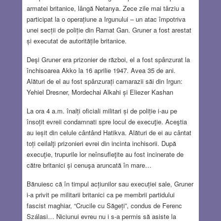
armatei britanice, lângă Netanya. Zece zile mai târziu a
participat la o operațiune a Irgunului – un atac împotriva
unei secții de poliție din Ramat Gan. Gruner a fost arestat
și executat de autoritățile britanice.
Deşi Gruner era prizonier de război, el a fost spânzurat la
închisoarea Akko la 16 aprilie 1947. Avea 35 de ani.
Alături de el au fost spânzurați camarazii săi din Irgun:
Yehiel Dresner, Mordechai Alkahi și Eliezer Kashan
La ora 4 a.m. înalți oficiali militari și de poliție i-au pe
însoțit evreii condamnati spre locul de execuţie. Aceştia
au ieșit din celule cântând Hatikva. Alături de ei au cântat
toți ceilalţi prizonieri evrei din incinta inchisorii. După
execuţie, trupurile lor neînsufleţite au fost incinerate de
către britanici și cenuşa aruncată în mare…
Bănuiesc că în timpul acțiunilor sau execuției sale, Gruner
i-a privit pe militarii britanici ca pe membrii partidului
fascist maghiar, “Crucile cu Săgeți”, condus de Ferenc
Szálasi… Niciunui evreu nu i s-a permis să asiste la