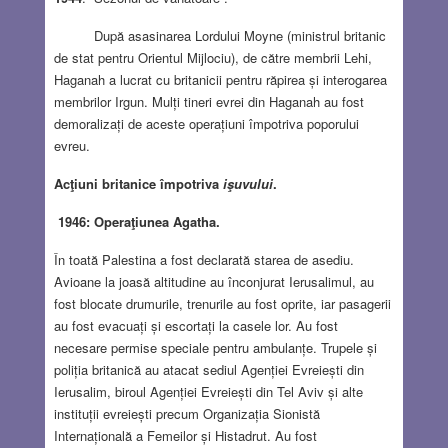
După asasinarea Lordului Moyne (ministrul britanic
de stat pentru Orientul Mijlociu), de către membrii Lehi,
Haganah a lucrat cu britanicii pentru răpirea și interogarea
membrilor Irgun. Mulți tineri evrei din Haganah au fost
demoralizați de aceste operațiuni împotriva poporului
evreu.
Acţiuni britanice împotriva
işuvului
.
1946: Operaţiunea Agatha.
În toată Palestina a fost declarată starea de asediu.
Avioane la joasă altitudine au înconjurat Ierusalimul, au
fost blocate drumurile, trenurile au fost oprite, iar pasagerii
au fost evacuați și escortați la casele lor. Au fost
necesare permise speciale pentru ambulanțe. Trupele și
poliția britanică au atacat sediul Agenției Evreiești din
Ierusalim, biroul Agenției Evreiești din Tel Aviv și alte
instituții evreiești precum Organizația Sionistă
Internațională a Femeilor și Histadrut. Au fost