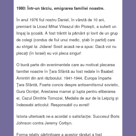
1980: Într-un târziu, emigrarea familiei noastre.
În anul 1976 fiul nostru Daniel, în vârstă de 10 ani,
premiant la Liceul Mihai Viteazul din Ploiești, a suferit un
linşaj la școală. A fost trântit la pământ și lovit de un grup
de colegi (condus de fiul unui medic, ștab în partid) care
au strigat la: Jidane! Sosit acasă ne-a spus: Dacă voi nu
plecați (în Israel) eu voi pleca singur!
O bună parte din evenimentele care au motivat plecarea
familiei noastre în Ţara Sfântă au fost redate în Baabel:
Amintiri din anii războiului: 1941-1944, Europa împarte
Ţara Sfântă, Foarte concis despre antisemitismul sovietic,
Gura Ocniţei, Arestarea mamei şi lupta pentru eliberarea
ei, Cazul Dimitrie Tomozei, Medalia de aur de la Leipzig și
îndeosebi articolul: Responsabil cu evreii!
Istoria ulterioară ne-a acordat o satisfacție: Succesul Boris
Johnson contra Jeremy Corbyn.
Forma relativ părtinitoare a acestor rânduri a fost