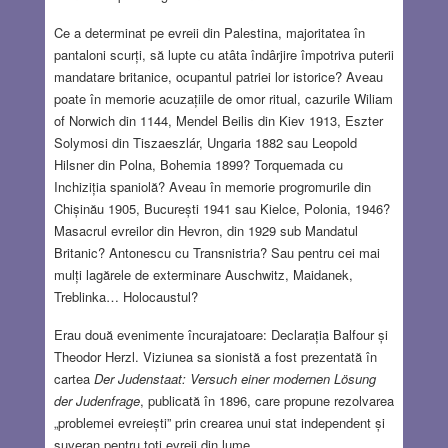
Ce a determinat pe evreii din Palestina, majoritatea în
pantaloni scurți, să lupte cu atâta îndârjire împotriva puterii
mandatare britanice, ocupantul patriei lor istorice? Aveau
poate în memorie acuzațiile de omor ritual, cazurile Wiliam
of Norwich din 1144, Mendel Beilis din Kiev 1913, Eszter
Solymosi din Tiszaeszlár, Ungaria 1882 sau Leopold
Hilsner din Polna, Bohemia 1899? Torquemada cu
Inchiziția spaniolă? Aveau în memorie progromurile din
Chișinău 1905, București 1941 sau Kielce, Polonia, 1946?
Masacrul evreilor din Hevron, din 1929 sub Mandatul
Britanic? Antonescu cu Transnistria? Sau pentru cei mai
mulți lagărele de exterminare Auschwitz, Maidanek,
Treblinka… Holocaustul?
Erau două evenimente încurajatoare: Declarația Balfour și
Theodor Herzl. Viziunea sa sionistă a fost prezentată în
cartea
Der Judenstaat: Versuch einer modernen Lösung
der Judenfrage
, publicată în 1896, care propune rezolvarea
„problemei evreiești” prin crearea unui stat independent și
suveran pentru toți evreii din lume.