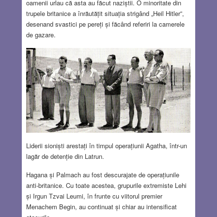
oamenii urlau că asta au făcut naziștii. O minoritate din
trupele britanice a înrăutățit situația strigând „Heil Hitler”,
desenand svastici pe pereți și făcând referiri la camerele
de gazare.
Liderii sioniști arestați în timpul operațiunii Agatha, într-un
lagăr de detenție din Latrun.
Hagana și Palmach au fost descurajate de operațiunile
anti-britanice. Cu toate acestea, grupurile extremiste Lehi
și Irgun Tzvai Leumi, în frunte cu viitorul premier
Menachem Begin, au continuat și chiar au intensificat