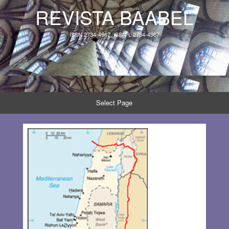
REVISTA BAABEL
ISSN 2734-4967, ISSN-L 2734-4967
Select Page