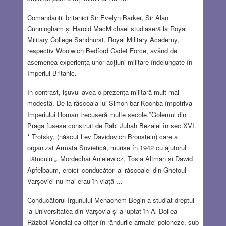
Comandanții britanici Sir Evelyn Barker, Sir Alan
Cunningham și Harold MacMichael studiaseră la Royal
Military College Sandhurst, Royal Military Academy,
respectiv Woolwich Bedford Cadet Force, având de
asemenea experiența unor acțiuni militare îndelungate în
Imperiul Britanic.
În contrast, işuvul avea o prezența militară mult mai
modestă. De la răscoala lui Simon bar Kochba împotriva
Imperiului Roman trecuseră multe secole.*Golemul din
Praga fusese construit de Rabi Juhah Bezalel în sec.XVI.
* Trotsky, (născut Lev Davidovich Bronstein) care a
organizat Armata Sovietică, murise în 1942 cu ajutorul
„tătucului„. Mordechai Anielewicz, Tosia Altman și Dawid
Apfelbaum, eroicii conducători ai răscoalei din Ghetoul
Varșoviei nu mai erau în viață …
Conducătorul Irgunului Menachem Begin a studiat dreptul
la Universitatea din Varșovia și a luptat în Al Doilea
Război Mondial ca ofițer în rândurile armatei poloneze, sub