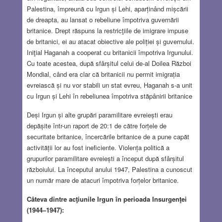
Palestina, împreună cu Irgun și Lehi, aparținând mișcării
de dreapta, au lansat o rebeliune împotriva guvernării
britanice. Drept răspuns la restricţiile de imigrare impuse
de britanici, ei au atacat obiective ale poliției și guvernului.
Iniţial Haganah a cooperat cu britanicii împotriva Irgunului.
Cu toate acestea, după sfârșitul celui de-al Doilea Război
Mondial, când era clar că britanicii nu permit imigrația
evreiască și nu vor stabili un stat evreu, Haganah s-a unit
cu Irgun și Lehi în rebeliunea împotriva stăpânirii britanice
Deși Irgun și alte grupări paramilitare evreiești erau
depășite într-un raport de 20:1 de către forțele de
securitate britanice, încercările britanice de a pune capăt
activității lor au fost ineficiente. Violența politică a
grupurilor paramilitare evreiești a început după sfârșitul
războiului. La începutul anului 1947, Palestina a cunoscut
un număr mare de atacuri împotriva forțelor britanice.
Câteva dintre acţiunile Irgun în perioada Insurgenţei
(1944–1947):