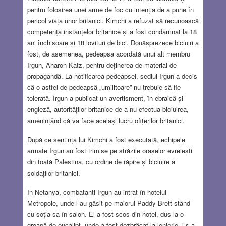
pentru folosirea unei arme de foc cu intenția de a pune în
pericol viața unor britanici. Kimchi a refuzat să recunoască
competența instanțelor britanice și a fost condamnat la 18
ani închisoare și 18 lovituri de bici. Douăsprezece biciuiri a
fost, de asemenea, pedeapsa acordată unui alt membru
Irgun, Aharon Katz, pentru deținerea de material de
propagandă. La notificarea pedeapsei, sediul Irgun a decis
că o astfel de pedeapsă „umilitoare” nu trebuie să fie
tolerată. Irgun a publicat un avertisment, în ebraică și
engleză, autorităților britanice de a nu efectua biciuirea,
amenințând că va face același lucru ofițerilor britanici.
După ce sentința lui Kimchi a fost executată, echipele
armate Irgun au fost trimise pe străzile orașelor evreiești
din toată Palestina, cu ordine de răpire și biciuire a
soldaților britanici.
În Netanya, combatanti Irgun au intrat în hotelul
Metropole, unde l-au găsit pe maiorul Paddy Brett stând
cu soția sa în salon. El a fost scos din hotel, dus la o
groapă de eucalipt, unde a fost dezbrăcat la lenjerie, i s-a