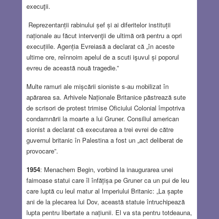
execuţii.
Reprezentanții rabinului șef și ai diferitelor instituții
naționale au făcut intervenţii de ultimă oră pentru a opri
execuțiile. Agenția Evreiasă a declarat că „în aceste
ultime ore, reînnoim apelul de a scuti işuvul și poporul
evreu de această nouă tragedie.”
Multe ramuri ale mișcării sioniste s-au mobilizat în
apărarea sa. Arhivele Naționale Britanice păstrează sute
de scrisori de protest trimise Oficiului Colonial împotriva
condamnării la moarte a lui Gruner. Consiliul american
sionist a declarat că executarea a trei evrei de către
guvernul britanic în Palestina a fost un „act deliberat de
provocare”.
1954
: Menachem Begin, vorbind la inaugurarea unei
faimoase statui care îl înfățișa pe Gruner ca un pui de leu
care luptă cu leul matur al Imperiului Britanic: „La șapte
ani de la plecarea lui Dov, această statuie întruchipează
lupta pentru libertate a națiunii. El va sta pentru totdeauna,