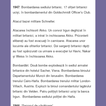
1947
: Bombardarea sediului britanic. 17 ofițeri britanici
uciși, în bombardamentul din Goldschmidt Officer’s Club.
Atacul bazei militare Schneller.
Atacarea închisorii Akko. Un convoi Irgun deghizat în
militari britanici, a intrat în inchisoarea Akko. Prizonierii
eliberați au fost evacuaţi în camioane. Atacarea unor
locuinte ale ofiterilor britanici. Doi sergenți britanici răpiți
au fost spânzurati ca urmare a execuţiei lui Haviv, Nakar
și Weiss în închisoarea Akko.
Bombardări. Două bombe explodează în sediul armatei
britanice din hotelul Sacher, Viena. Bombardarea biroului
Departamentului Muncii din Ierusalim. Bombardarea
trenului Cairo-Haifa. Bombardarea trenului militar London-
Villach, Austria. Explozii la biroul comandantului lagărului
britanic din Velden. Patru polițiști britanici uciși la banca
Irgun. Bombardarea sediului poliției din Haifa.
1944
: “Sezonul de vânătoare”.