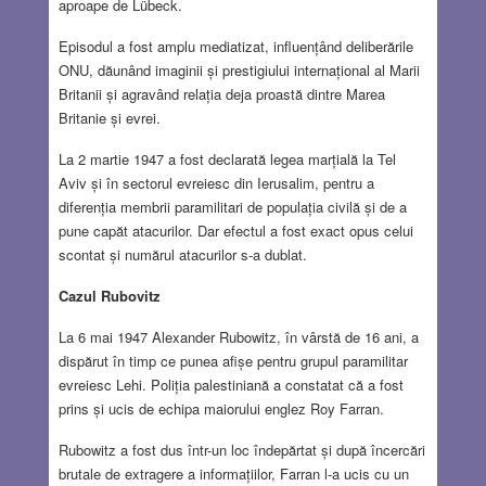
aproape de Lübeck.
Episodul a fost amplu mediatizat, influențând deliberările
ONU, dăunând imaginii și prestigiului internațional al Marii
Britanii și agravând relația deja proastă dintre Marea
Britanie și evrei.
La 2 martie 1947 a fost declarată legea marțială la Tel
Aviv și în sectorul evreiesc din Ierusalim, pentru a
diferenția membrii paramilitari de populația civilă și de a
pune capăt atacurilor. Dar efectul a fost exact opus celui
scontat și numărul atacurilor s-a dublat.
Cazul Rubovitz
La 6 mai 1947 Alexander Rubowitz, în vârstă de 16 ani, a
dispărut în timp ce punea afișe pentru grupul paramilitar
evreiesc Lehi. Poliția palestiniană a constatat că a fost
prins și ucis de echipa maiorului englez Roy Farran.
Rubowitz a fost dus într-un loc îndepărtat și după încercări
brutale de extragere a informațiilor, Farran l-a ucis cu un