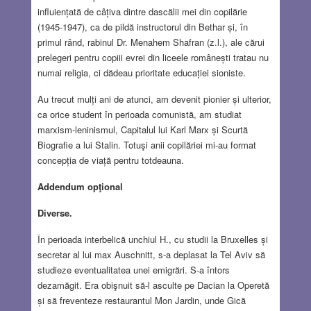
influiențată de câțiva dintre dascălii mei din copilărie
(1945-1947), ca de pildă instructorul din Bethar și, în
primul rând, rabinul Dr. Menahem Shafran (z.l.), ale cărui
prelegeri pentru copiii evrei din liceele românești tratau nu
numai religia, ci dădeau prioritate educației sioniste.
Au trecut mulți ani de atunci, am devenit pionier și ulterior,
ca orice student în perioada comunistă, am studiat
marxism-leninismul, Capitalul lui Karl Marx și Scurtă
Biografie a lui Stalin. Totuşi anii copilăriei mi-au format
concepția de viață pentru totdeauna.
Addendum opţional
Diverse.
În perioada interbelică unchiul H., cu studii la Bruxelles și
secretar al lui max Auschnitt, s-a deplasat la Tel Aviv să
studieze eventualitatea unei emigrări. S-a întors
dezamăgit. Era obişnuit să-l asculte pe Dacian la Operetă
și să freventeze restaurantul Mon Jardin, unde Gică