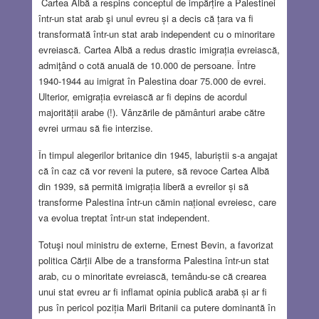
Cartea Albă a respins conceptul de impărțire a Palestinei
într-un stat arab şi unul evreu și a decis că țara va fi
transformată într-un stat arab independent cu o minoritare
evreiască. Cartea Albă a redus drastic imigrația evreiască,
admiţând o cotă anuală de 10.000 de persoane. Între
1940-1944 au imigrat în Palestina doar 75.000 de evrei.
Ulterior, emigrația evreiască ar fi depins de acordul
majorității arabe (!). Vânzările de pământuri arabe către
evrei urmau să fie interzise.
În timpul alegerilor britanice din 1945, laburiștii s-a angajat
că în caz că vor reveni la putere, să revoce Cartea Albă
din 1939, să permită imigrația liberă a evreilor și să
transforme Palestina într-un cămin național evreiesc, care
va evolua treptat într-un stat independent.
Totuşi noul ministru de externe, Ernest Bevin, a favorizat
politica Cărții Albe de a transforma Palestina într-un stat
arab, cu o minoritate evreiască, temându-se că crearea
unui stat evreu ar fi inflamat opinia publică arabă și ar fi
pus în pericol poziția Marii Britanii ca putere dominantă în