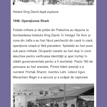
Hotelul King David după explozie
1946: Operaţiunea Shark
Forțele militare și de poliție din Palestina au răspuns la
bombardarea hotelului King David. În întregul Tel Aviv și
zone din Jaffa s-au fost făcut percheziții din casă în casă,
operațiune uriașă și fără precedent. Spitalele au fost puse
sub paza militară. Ocupanții caselor au fost duşi în zone
deschise pentru verificarea identităţii şi apoi închişi în
clădiri guvernamentale pentru a fi anchetați. Peste 780 de
persoane au fost arestate. Printre liderii arestați s-a
numărat Yitzhak Shamir, membru Lehi. Liderul Irgun,
Menachem Begin s-a ascuns și a scăpat de capturare.