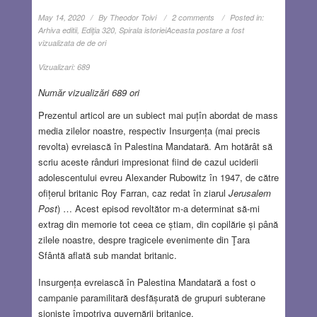
May 14, 2020
By
Theodor Toivi
2 comments
Posted in:
Arhiva editii
,
Ediţia 320
,
Spirala istoriei
Aceasta postare a fost
vizualizata de de ori
Vizualizari:
689
Număr vizualizări 689 ori
Prezentul articol are un subiect mai puțîn abordat de mass
media zilelor noastre, respectiv Insurgența (mai precis
revolta) evreiască în Palestina Mandatară. Am hotărât să
scriu aceste rânduri impresionat fiind de cazul uciderii
adolescentului evreu Alexander Rubowitz în 1947, de către
ofițerul britanic Roy Farran, caz redat în ziarul
Jerusalem
Post
) … Acest episod revoltător m-a determinat să-mi
extrag din memorie tot ceea ce știam, din copilărie și până
zilele noastre, despre tragicele evenimente din Ţara
Sfântă aflată sub mandat britanic.
Insurgența evreiască în Palestina Mandatară a fost o
campanie paramilitară desfășurată de grupuri subterane
sioniste împotriva guvernării britanice.