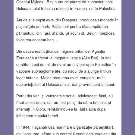
Orientul Mijlociu. Bevin era de părere că supraviețuitorii
Holocaustului trebuiau relocați în Europa, nu în Palestina.
Ani de zile copiii evrei din Diaspora introduceau monede în
puşculiţele cu harta Palestinei pentru răscumpărarea
pământului din Țara Sfântă. Și acum dl. Bevin interzicea
folosirea acestori bani…
Din cauza restricțiilor de imigrare britanice, Agenția
Evreiască a trecut la imigrația ilegală (Alia Bet). În anii
următori zeci de mii de evrei au navigat spre Palestina în
vapoare supraaglomerate, cu riscul de a ajunge într-un
lagăr britanic. Majoritatea erau evrei europeni, mulți
supraviețuitori ai Holocaustului, dar și evrei nord-africani.
Patru din verii şi verişoarele soției, adolescenți fiind, au
fîcut acest drum, dar au fost prinși de către britanici și
internați în Cipru, reîntâlnindu-se la Haifa abia dupa
inființarea statului Israel.
În 1944, Haganah cea mai mare organizație paramilitară
din ilegalitate, aflată sub controlul conducerii evreiești din