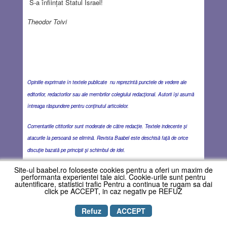
S-a înființat Statul Israel!
Theodor Toivi
Opiniile exprimate în textele publicate nu reprezintă punctele de vedere ale
editorilor, redactorilor sau ale membrilor colegiului redacţional. Autorii îşi asumă
întreaga răspundere pentru conţinutul articolelor.
Comentariile cititorilor sunt moderate de către redacţie. Textele indecente şi
atacurile la persoană se elimină. Revista Baabel este deschisă faţă de orice
discuţie bazată pe principii şi schimbul de idei.
Site-ul baabel.ro foloseste cookies pentru a oferi un maxim de
performanta experientei tale aici. Cookie-urile sunt pentru
autentificare, statistici trafic Pentru a continua te rugam sa dai
click pe ACCEPT, in caz negativ pe REFUZ
Refuz
ACCEPT