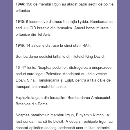
1944
: 150 de membri Irgun au atacat patru secții de poliție
britanice
1945
: 5 locomotive distruse în stația Lydda. Bombardarea
sediului CID britanic din Ierusalim. Atacul bazei militare
britanice din Tel Aviv.
1946
: 14 avioane distruse la cinci stații RAF.
Bombardarea sediului britanic din Hotelul King David.
16 -17 iunie: Noaptea podurilor: distrugerea a unsprezece
poduri care legau Palestina Mandatară cu țările vecine
Liban, Siria, Transiordania și Egipt, pentru a tăia căile de
transport ale armatei britanice.
Explozie la gara din Ierusalim. Bombardarea Ambasadei
Britanice din Roma.
Noaptea bătăilor: un membru Irgun, Binyamin Kimchi, a
fost condamnat să fie biciuit. A doua zi, echipele Irgun au
ripostat aplicând aceeaşi pedeapsă unor militari britanici.