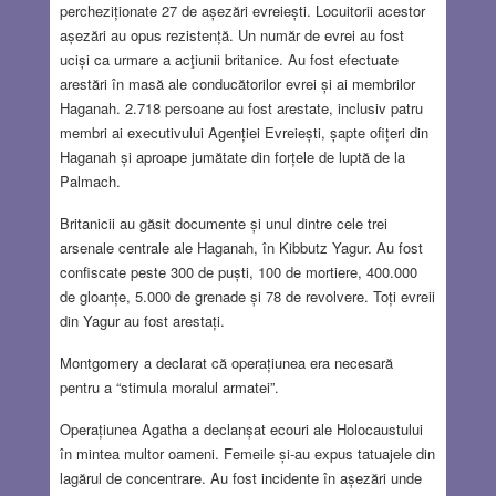
percheziționate 27 de așezări evreiești. Locuitorii acestor
așezări au opus rezistență. Un număr de evrei au fost
uciși ca urmare a acţiunii britanice. Au fost efectuate
arestări în masă ale conducătorilor evrei și ai membrilor
Haganah. 2.718 persoane au fost arestate, inclusiv patru
membri ai executivului Agenției Evreiești, șapte ofițeri din
Haganah și aproape jumătate din forțele de luptă de la
Palmach.
Britanicii au găsit documente și unul dintre cele trei
arsenale centrale ale Haganah, în Kibbutz Yagur. Au fost
confiscate peste 300 de puști, 100 de mortiere, 400.000
de gloanțe, 5.000 de grenade și 78 de revolvere. Toți evreii
din Yagur au fost arestați.
Montgomery a declarat că operațiunea era necesară
pentru a “stimula moralul armatei”.
Operațiunea Agatha a declanșat ecouri ale Holocaustului
în mintea multor oameni. Femeile și-au expus tatuajele din
lagărul de concentrare. Au fost incidente în așezări unde