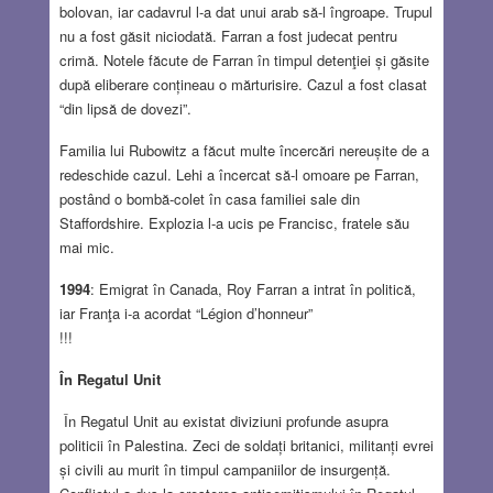
bolovan, iar cadavrul l-a dat unui arab să-l îngroape. Trupul
nu a fost găsit niciodată. Farran a fost judecat pentru
crimă. Notele făcute de Farran în timpul detenţiei și găsite
după eliberare conțineau o mărturisire. Cazul a fost clasat
“din lipsă de dovezi”.
Familia lui Rubowitz a făcut multe încercări nereușite de a
redeschide cazul. Lehi a încercat să-l omoare pe Farran,
postând o bombă-colet în casa familiei sale din
Staffordshire. Explozia l-a ucis pe Francisc, fratele său
mai mic.
1994
: Emigrat în Canada, Roy Farran a intrat în politică,
iar Franţa i-a acordat “Légion d’honneur”
!!!
În Regatul Unit
În Regatul Unit au existat diviziuni profunde asupra
politicii în Palestina. Zeci de soldați britanici, militanți evrei
și civili au murit în timpul campaniilor de insurgență.