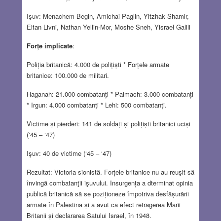
Işuv: Menachem Begin, Amichai Paglin, Yitzhak Shamir,
Eitan Livni, Nathan Yellin-Mor, Moshe Sneh, Yisrael Galili
Forțe implicate
:
Poliția britanică: 4.000 de polițiști * Forțele armate
britanice: 100.000 de militari.
Haganah: 21.000 combatanți * Palmach: 3.000 combatanți
* Irgun: 4.000 combatanți * Lehi: 500 combatanți.
Victime și pierderi: 141 de soldați și polițiști britanici uciși
(‘45 – ‘47)
Ișuv: 40 de victime (‘45 – ‘47)
Rezultat: Victoria sionistă. Forțele britanice nu au reuşit să
învingă combatanţii işuvului. Insurgența a dterminat opinia
publică britanică să se poziționeze împotriva desfășurării
armate în Palestina și a avut ca efect retragerea Marii
Britanii și declararea Satului Israel, în 1948.