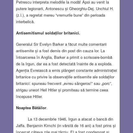
Petrescu interpreta melodiile la modă! Apoi au venit la
putere legionarii, Antonescu și Gheorghiu-Dej. Unchiul H.
(z.l.), a regretat mereu “vremurile bune” din perioada
interbelică.
Antisemitismul soldaților britanici.
Generalul Sir Evelyn Barker a făcut multe comentarii
antisemite și a fost demis din post din cauza lor. La
întoarcerea în Anglia, Barker a primit o scrisoare-bombă
de la Irgun, dar ea a fost detectată înainte de a exploda.
Agenția Evreiască a emis plângeri constante administrației
britanice cu privire la observațiile antisemite ale soldaților
britanici: spuneau frecvent „evreu sângeros!” sau „porc”,
strigau uneori Heil Hitler și promiteau să termine ceea
începuse Hitler.
Noaptea Bătăilor
.
La 13 decembrie 1946, Irgun a atacat o bancă din
Jaffa. Benjamin Kimchi (in vărstă de 16 ani) a fost prins și
încercat câteva zile mai târziu. El a fost condamnat și