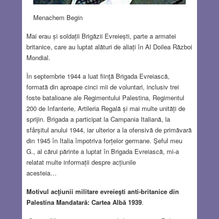
Menachem Begin
Mai erau și soldații Brigăzii Evreiești, parte a armatei
britanice, care au luptat alături de aliați în Al Doilea Război
Mondial.
În septembrie 1944 a luat fiinţă Brigada Evreiască,
formată din aproape cinci mii de voluntari, inclusiv trei
foste batalioane ale Regimentului Palestina, Regimentul
200 de Infanterie, Artileria Regală și mai multe unități de
sprijin. Brigada a participat la Campania Italiană, la
sfârșitul anului 1944, iar ulterior a la ofensivă de primăvară
din 1945 în Italia împotriva forțelor germane. Şeful meu
G., al cărui părinte a luptat în Brigada Evreiască, mi-a
relatat multe informații despre acțiunile
acesteia…
Motivul acţiunii militare evreieşti anti-britanice din
Palestina Mandatară: Cartea Albă 1939
.