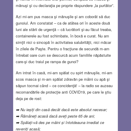
mănuşi şi cu declaraţia pe proprie răspundere „la purtător”.
Azi mi-am pus masca şi mănuşile şi am coborât să duc
gunoiul. Am constatat – ca de atâtea ori în aceste două
luni ale stării de urgenţă – că lucrătorii şi-au făcut treaba,
containerele au fost schimbate, în boxă e curat. Nu am
simţit nici o sincopă în activitatea salubrităţii, nici măcar
în zilele de Paşte. Pentru o fracţiune de secundă m-am
întrebat oare cum se descurcă acum familiile năpăstuite
care-şi duc traiul pe rampa de gunoi?
Am intrat în casă, mi-am spălat cu spirt mănuşile, mi-am
scos masca şi m-am spălat zdravăn pe mâini cu apă şi
săpun tocmai când – ce concidenţă! – la radio se auzeau
recomandările de protecţie anti COVID19, pe care le ştiu
deja pe de rost:
➡
Nu ieșiți din casă decât dacă este absolut necesar;
➡
Rămâneți acasă dacă aveți peste 65 de ani;
➡
Spălați-vă des pe mâini și întotdeauna imediat ce
reveniți acasă;