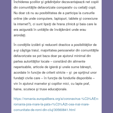
Închiderea şcolilor şi grădiniţelor dezavantajează net copiii
din comunităţile defavorizate comparativ cu ceilalţi copii.
Nu doar că nu au posibilitatea de a participa la cursurile
online (de unde computere, laptopuri, tablele şi conexiune
la internet?), ci sunt lipsiţi de hrana zilnică şi baia care le
era asigurată în unităţile de învăţământ unde erau
arondaţi.
În condiţiile izolării şi reducerii drastice a posibilităţilor de
a-şi câştiga traiul, majoritatea persoanelor din comunităţile
defavorizate se pot baza doar pe ajutorul minimal din
partea autorităţilor locale – constând din alimente
neperisabile, articole de igienă şi unele sume băneşti,
acordate în funcţie de criterii stricte – şi pe sprijinul unor
fundaţii civile care – în funcţie de fondurile disponibile –
vin în ajutorul mamelor şi copiilor mici, cu lapte praf,
haine, scutece şi truse educaţionale.
https://romania.europalibera.org/a/coronavirus-%C3%AEn-
romania-joia-mare-la-pata-r%C3%A2t-cea-mai-mare-
comunitate-de-romi-din-cluj/30560841.html