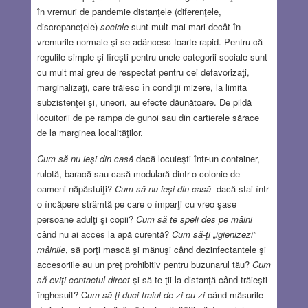
în vremuri de pandemie distanţele (diferenţele,
discrepaneţele)
sociale
sunt mult mai mari decât în
vremurile normale şi se adâncesc foarte rapid. Pentru că
regulile simple şi fireşti pentru unele categorii sociale sunt
cu mult mai greu de respectat pentru cei defavorizaţi,
marginalizaţi, care trăiesc în condiţii mizere, la limita
subzistenţei şi, uneori, au efecte dăunătoare. De pildă
locuitorii de pe rampa de gunoi sau din cartierele sărace
de la marginea localităţilor.
Cum să nu ieşi din casă
dacă locuieşti într-un container,
rulotă, baracă sau casă modulară dintr-o colonie de
oameni năpăstuiţi?
Cum să nu ieşi din casă
dacă stai într-
o încăpere strâmtă pe care o împarţi cu vreo şase
persoane adulţi şi copii?
Cum să te speli des pe mâini
când nu ai acces la apă curentă?
Cum să-ţi „igienizezi”
mâinile
, să porţi mască şi mănuşi când dezinfectantele şi
accesoriile au un preţ prohibitiv pentru buzunarul tău?
Cum
să eviţi contactul direct
şi să te ţii la distanţă când trăieşti
înghesuit? C
um să-ţi duci traiul de zi cu zi
când măsurile