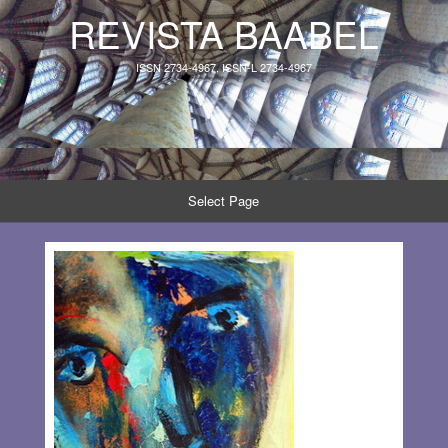
REVISTA BAABEL
ISSN 2734-4967, ISSN-L 2734-4967
Select Page