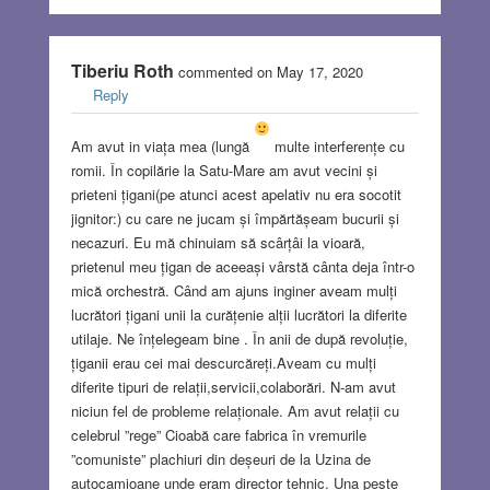
Tiberiu Roth
commented on May 17, 2020
Reply
Am avut in viața mea (lungă
multe interferențe cu
romii. În copilărie la Satu-Mare am avut vecini și
prieteni țigani(pe atunci acest apelativ nu era socotit
jignitor:) cu care ne jucam și împărtășeam bucurii și
necazuri. Eu mă chinuiam să scârțâi la vioară,
prietenul meu țigan de aceeași vârstă cânta deja într-o
mică orchestră. Când am ajuns inginer aveam mulți
lucrători țigani unii la curățenie alții lucrători la diferite
utilaje. Ne înțelegeam bine . În anii de după revoluție,
țiganii erau cei mai descurcăreți.Aveam cu mulți
diferite tipuri de relații,servicii,colaborări. N-am avut
niciun fel de probleme relaționale. Am avut relații cu
celebrul ”rege” Cioabă care fabrica în vremurile
”comuniste” plachiuri din deșeuri de la Uzina de
autocamioane unde eram director tehnic. Una peste