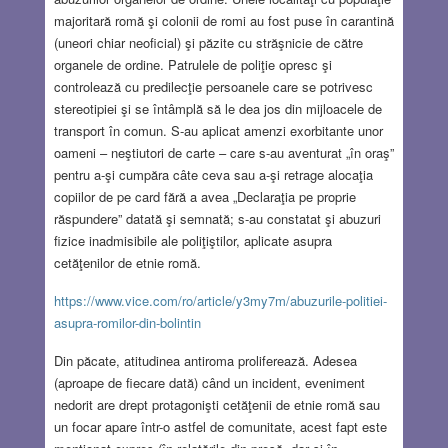
majoritară romă şi colonii de romi au fost puse în carantină
(uneori chiar neoficial) şi păzite cu străşnicie de către
organele de ordine. Patrulele de poliţie opresc şi
controlează cu predilecţie persoanele care se potrivesc
stereotipiei şi se întâmplă să le dea jos din mijloacele de
transport în comun. S-au aplicat amenzi exorbitante unor
oameni – neştiutori de carte – care s-au aventurat „în oraş”
pentru a-şi cumpăra câte ceva sau a-şi retrage alocaţia
copiilor de pe card fără a avea „Declaraţia pe proprie
răspundere” datată şi semnată; s-au constatat şi abuzuri
fizice inadmisibile ale poliţiştilor, aplicate asupra
cetăţenilor de etnie romă.
https://www.vice.com/ro/article/y3my7m/abuzurile-politiei-
asupra-romilor-din-bolintin
Din păcate, atitudinea antiroma proliferează. Adesea
(aproape de fiecare dată) când un incident, eveniment
nedorit are drept protagonişti cetăţenii de etnie romă sau
un focar apare într-o astfel de comunitate, acest fapt este