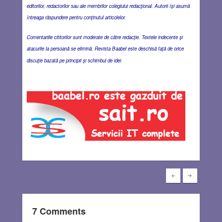
editorilor, redactorilor sau ale membrilor colegiului redacţional. Autorii îşi asumă
întreaga răspundere pentru conţinutul articolelor.
Comentariile cititorilor sunt moderate de către redacţie. Textele indecente şi
atacurile la persoană se elimină. Revista Baabel este deschisă faţă de orice
discuţie bazată pe principii şi schimbul de idei.
7 Comments