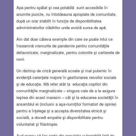
Apa pentru spălat şi cea potabilă sunt accesibile în
anumite puncte, nu întotdeauna apropiate de comunitate,
după un orar stabilit în funcţie de disponibilitatea
administratorilor clădirilor unde există sursa de apă.
Am dat doar câteva exemple din care se poate intui ce
înseamnă vremurile de pandemie pentru comunităţile
defavorizate, marginalizate, pentru coloniile şi cartierele de
romi.
Un răstimp de criză generală scoate şi mai puternic în
evidenţă carenţele majore în gestionarea nevoilor sociale
şi de educaţie. Mă refer atât la educaţia copiilor din
comunităţile marginalizate – singura cale de a le asigura
ieşirea din acest marasm – cât şi la educarea societăţii în
ansamblul ei (inclusiv a aşa-numiţilor formatori de opinie)
pentru a înţelege şi a accepta diversitatea etnică şi
socială, a dovedi empatie şi disponibilitate pentru
voluntariat şi filantropie.
Aud mereu că fac parte din populaţia vulnerabilă faţă de