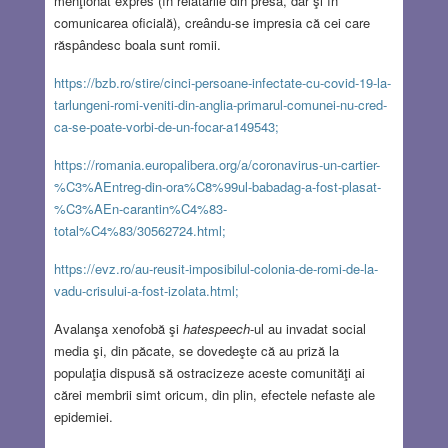
menţionat expres (în relatările din presă, dar şi în
comunicarea oficială), creându-se impresia că cei care
răspândesc boala sunt romii.
https://bzb.ro/stire/cinci-persoane-infectate-cu-covid-19-la-
tarlungeni-romi-veniti-din-anglia-primarul-comunei-nu-cred-
ca-se-poate-vorbi-de-un-focar-a149543;
https://romania.europalibera.org/a/coronavirus-un-cartier-
%C3%AEntreg-din-ora%C8%99ul-babadag-a-fost-plasat-
%C3%AEn-carantin%C4%83-
total%C4%83/30562724.html;
https://evz.ro/au-reusit-imposibilul-colonia-de-romi-de-la-
vadu-crisului-a-fost-izolata.html;
Avalanşa xenofobă şi
hatespeech
-ul au invadat social
media şi, din păcate, se dovedeşte că au priză la
populaţia dispusă să ostracizeze aceste comunităţi ai
cărei membrii simt oricum, din plin, efectele nefaste ale
epidemiei.