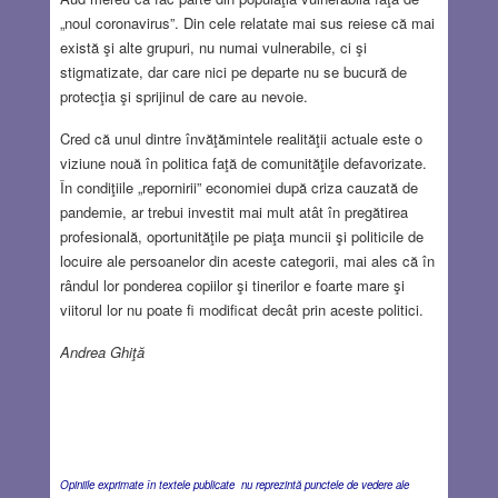
„noul coronavirus”. Din cele relatate mai sus reiese că mai
există şi alte grupuri, nu numai vulnerabile, ci şi
stigmatizate, dar care nici pe departe nu se bucură de
protecţia şi sprijinul de care au nevoie.
Cred că unul dintre învăţămintele realităţii actuale este o
viziune nouă în politica faţă de comunităţile defavorizate.
În condiţiile „repornirii” economiei după criza cauzată de
pandemie, ar trebui investit mai mult atât în pregătirea
profesională, oportunităţile pe piaţa muncii şi politicile de
locuire ale persoanelor din aceste categorii, mai ales că în
rândul lor ponderea copiilor şi tinerilor e foarte mare şi
viitorul lor nu poate fi modificat decât prin aceste politici.
Andrea Ghiţă
Opiniile exprimate în textele publicate nu reprezintă punctele de vedere ale