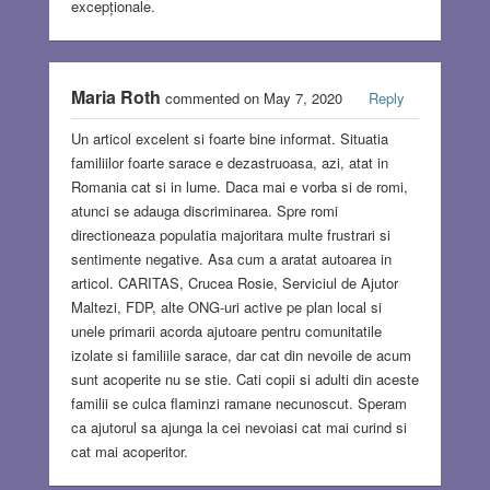
excepționale.
Maria Roth
commented on May 7, 2020
Reply
Un articol excelent si foarte bine informat. Situatia
familiilor foarte sarace e dezastruoasa, azi, atat in
Romania cat si in lume. Daca mai e vorba si de romi,
atunci se adauga discriminarea. Spre romi
directioneaza populatia majoritara multe frustrari si
sentimente negative. Asa cum a aratat autoarea in
articol. CARITAS, Crucea Rosie, Serviciul de Ajutor
Maltezi, FDP, alte ONG-uri active pe plan local si
unele primarii acorda ajutoare pentru comunitatile
izolate si familiile sarace, dar cat din nevoile de acum
sunt acoperite nu se stie. Cati copii si adulti din aceste
familii se culca flaminzi ramane necunoscut. Speram
ca ajutorul sa ajunga la cei nevoiasi cat mai curind si
cat mai acoperitor.