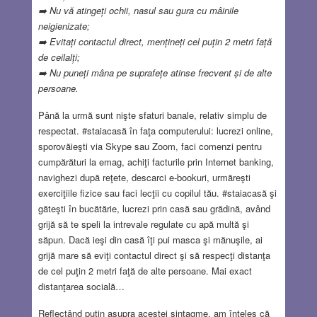
➡
Nu vă atingeți ochii, nasul sau gura cu mâinile
neigienizate;
➡
Evitați contactul direct, mențineți cel puțin 2 metri față
de ceilalți;
➡
Nu puneți mâna pe suprafețe atinse frecvent și de alte
persoane.
Până la urmă sunt nişte sfaturi banale, relativ simplu de
respectat. #staiacasă în faţa computerului: lucrezi online,
sporovăieşti via Skype sau Zoom, faci comenzi pentru
cumpărături la emag, achiţi facturile prin Internet banking,
navighezi după reţete, descarci e-bookuri, urmăreşti
exerciţiile fizice sau faci lecţii cu copilul tău. #staiacasă şi
găteşti în bucătărie, lucrezi prin casă sau grădină, având
grijă să te speli la intrevale regulate cu apă multă şi
săpun. Dacă ieşi din casă îţi pui masca şi mănuşile, ai
grijă mare să eviţi contactul direct şi să respecţi distanţa
de cel puţin 2 metri faţă de alte persoane. Mai exact
distanţarea socială…
Reflectând puţin asupra acestei sintagme, am înţeles că