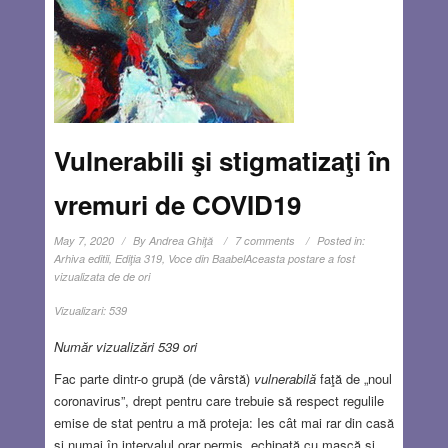
Vulnerabili şi stigmatizaţi în
vremuri de COVID19
May 7, 2020
By
Andrea Ghiţă
7 comments
Posted in:
Arhiva editii
,
Ediţia 319
,
Voce din Baabel
Aceasta postare a fost
vizualizata de de ori
Vizualizari:
539
Număr vizualizări 539 ori
Fac parte dintr-o grupă (de vârstă)
vulnerabilă
faţă de „noul
coronavirus”, drept pentru care trebuie să respect regulile
emise de stat pentru a mă proteja: Ies cât mai rar din casă
şi numai în intervalul orar permis, echipată cu mască şi