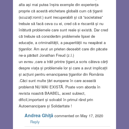
alta ași mai putea înșira exemple din experiența
proprie că acestă etichetare globală cum că țiganii
(scuzați:romii:) sunt irecuperabili și că ”societatea”
trebuie să facă ceva cu ei, cred că e riscantă și nu
înlătură problemele care sunt reale și există. Dar cred
că trebuie să considerăm problemele lipsei de
educație, a criminalității, a pauperității nu neapărat a
țiganilor. Am avut un prieten deosebit care din păcate
ne-a părăsit Jonathan Freud (z.l.)
un evreu ,care a trăit printre țigani,a scris câteva cărți
despre viața și problemele lor și care a avut implicații
și acțiuni pentru emanciparea țiganilor din România
.Căci sunt multe țări europene în care această
problemă NU MAI EXISTĂ. Poate vom aborda în
revista noastră BAABEL, acest subiect,
dificil,important și solvabil în primul rând prin
Autoemancipare și Solidaritate !
Andrea Ghiţă
commented on May 17, 2020
Reply