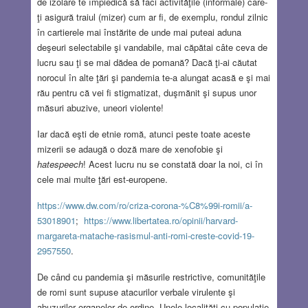
de izolare te împiedică să faci activităţile (informale) care-
ţi asigură traiul (mizer) cum ar fi, de exemplu, rondul zilnic
în cartierele mai înstărite de unde mai puteai aduna
deşeuri selectabile şi vandabile, mai căpătai câte ceva de
lucru sau ţi se mai dădea de pomană? Dacă ţi-ai căutat
norocul în alte ţări şi pandemia te-a alungat acasă e şi mai
rău pentru că vei fi stigmatizat, duşmănit şi supus unor
măsuri abuzive, uneori violente!
Iar dacă eşti de etnie romă, atunci peste toate aceste
mizerii se adaugă o doză mare de xenofobie şi
hatespeech
! Acest lucru nu se constată doar la noi, ci în
cele mai multe ţări est-europene.
https://www.dw.com/ro/criza-corona-%C8%99i-romii/a-
53018901
;
https://www.libertatea.ro/opinii/harvard-
margareta-matache-rasismul-anti-romi-creste-covid-19-
2957550
.
De când cu pandemia şi măsurile restrictive, comunităţile
de romi sunt supuse atacurilor verbale virulente şi
abuzurilor organelor de ordine. Unele localităţi cu populaţie