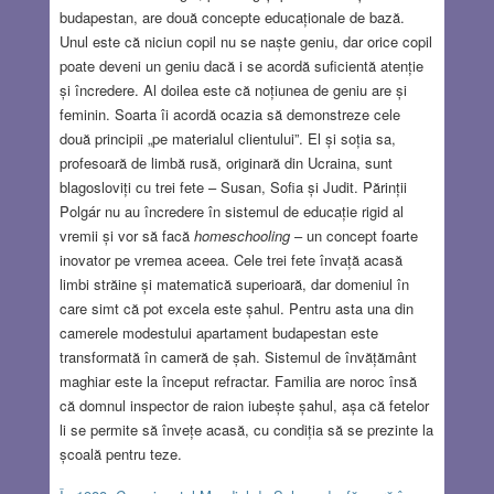
budapestan, are două concepte educaționale de bază.
Unul este că niciun copil nu se naște geniu, dar orice copil
poate deveni un geniu dacă i se acordă suficientă atenție
și încredere. Al doilea este că noțiunea de geniu are și
feminin. Soarta îi acordă ocazia să demonstreze cele
două principii „pe materialul clientului”. El și soția sa,
profesoară de limbă rusă, originară din Ucraina, sunt
blagosloviți cu trei fete – Susan, Sofia și Judit. Părinții
Polgár nu au încredere în sistemul de educație rigid al
vremii și vor să facă
homeschooling
– un concept foarte
inovator pe vremea aceea. Cele trei fete învață acasă
limbi străine și matematică superioară, dar domeniul în
care simt că pot excela este șahul. Pentru asta una din
camerele modestului apartament budapestan este
transformată în cameră de șah. Sistemul de învățământ
maghiar este la început refractar. Familia are noroc însă
că domnul inspector de raion iubește șahul, așa că fetelor
li se permite să învețe acasă, cu condiția să se prezinte la
școală pentru teze.