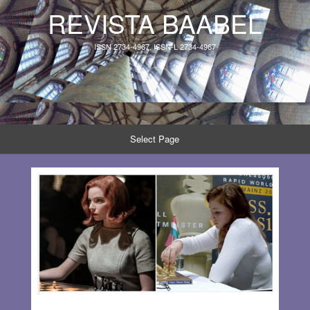
REVISTA BAABEL
ISSN 2734-4967, ISSN-L 2734-4967
Select Page