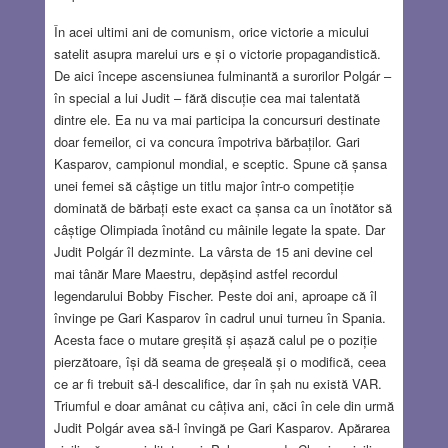
În acei ultimi ani de comunism, orice victorie a micului
satelit asupra marelui urs e și o victorie propagandistică.
De aici începe ascensiunea fulminantă a surorilor Polgár –
în special a lui Judit – fără discuție cea mai talentată
dintre ele. Ea nu va mai participa la concursuri destinate
doar femeilor, ci va concura împotriva bărbaților. Gari
Kasparov, campionul mondial, e sceptic. Spune că șansa
unei femei să câștige un titlu major într-o competiție
dominată de bărbați este exact ca șansa ca un înotător să
câștige Olimpiada înotând cu mâinile legate la spate. Dar
Judit Polgár îl dezminte. La vârsta de 15 ani devine cel
mai tânăr Mare Maestru, depășind astfel recordul
legendarului Bobby Fischer. Peste doi ani, aproape că îl
învinge pe Gari Kasparov în cadrul unui turneu în Spania.
Acesta face o mutare greșită și așază calul pe o poziție
pierzătoare, își dă seama de greșeală și o modifică, ceea
ce ar fi trebuit să-l descalifice, dar în șah nu există VAR.
Triumful e doar amânat cu câțiva ani, căci în cele din urmă
Judit Polgár avea să-l învingă pe Gari Kasparov. Apărarea