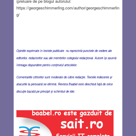
(preluare de pe blogul autorului:
https://georgeschimmerling.com/author/georgeschimmerlin
g/
Opiniile exprimate în textele publicate nu reprezintă punctele de vedere ale
editorilor, redactorilor sau ale membrilor colegiului redacţional. Autorii îşi asumă
întreaga răspundere pentru conţinutul articolelor.
Comentariile cititorilor sunt moderate de către redacţie. Textele indecente şi
atacurile la persoană se elimină. Revista Baabel este deschisă faţă de orice
discuţie bazată pe principii şi schimbul de idei.