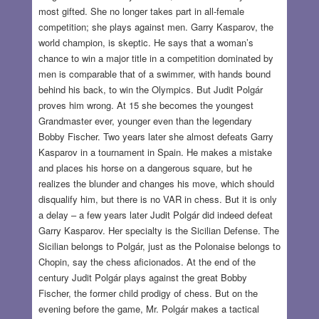
most gifted. She no longer takes part in all-female
competition; she plays against men. Garry Kasparov, the
world champion, is skeptic. He says that a woman’s
chance to win a major title in a competition dominated by
men is comparable that of a swimmer, with hands bound
behind his back, to win the Olympics. But Judit Polgár
proves him wrong. At 15 she becomes the youngest
Grandmaster ever, younger even than the legendary
Bobby Fischer. Two years later she almost defeats Garry
Kasparov in a tournament in Spain. He makes a mistake
and places his horse on a dangerous square, but he
realizes the blunder and changes his move, which should
disqualify him, but there is no VAR in chess. But it is only
a delay – a few years later Judit Polgár did indeed defeat
Garry Kasparov. Her specialty is the Sicilian Defense. The
Sicilian belongs to Polgár, just as the Polonaise belongs to
Chopin, say the chess aficionados. At the end of the
century Judit Polgár plays against the great Bobby
Fischer, the former child prodigy of chess. But on the
evening before the game, Mr. Polgár makes a tactical