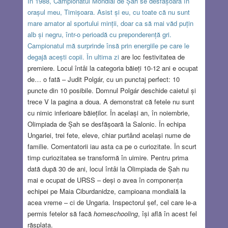
În 1988, Campionatul Mondial de Șah se desfășoară în
orașul meu, Timișoara. Asist și eu, cu toate că nu sunt
mare amator al sportului minții, doar ca să mai văd puțin
alb și negru, într-o perioadă cu preponderență gri.
Campionatul mă surprinde însă prin energiile pe care le
degajă acești copii. În ultima zi
are loc festivitatea de
premiere. Locul întâi la categoria băieți 10-12 ani e ocupat
de… o fată – Judit Polgár, cu un punctaj perfect: 10
puncte din 10 posibile. Domnul Polgár deschide caietul și
trece V la pagina a doua. A demonstrat că fetele nu sunt
cu nimic inferioare băieților. În același an, în noiembrie,
Olimpiada de Șah se desfășoară la Salonic. În echipa
Ungariei, trei fete, eleve, chiar purtând același nume de
familie. Comentatorii iau asta ca pe o curiozitate. În scurt
timp curiozitatea se transformă în uimire. Pentru prima
dată după 30 de ani, locul întâi la Olimpiada de Șah nu
mai e ocupat de URSS – deși o avea în componența
echipei pe Maia Ciburdanidze, campioana mondială la
acea vreme – ci de Ungaria. Inspectorul șef, cel care le-a
permis fetelor să facă
homeschooling
, își află în acest fel
răsplata.