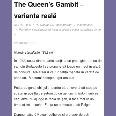
The Queen’s Gambit –
varianta reală
Nov 26, 2020
By
George Uri Schimmerling
2 comments
Posted in:
Uncategorized
Aceasta postare a fost vizualizata de de
ori
Vizualizari:
1,812
Număr vizualizări 1812 ori
În 1982, unuia dintre participanții la un prestigios turneu de
șah din Budapesta i se propune să joace un meci în afară
de concurs. Adversar îi va fi o fetiță roșcată în vârstă de
șase ani. Maestrul acceptă ușor amuzat.
Fetița cu genunchii juliți, pentru că e nevoită să stea pe
scaun în poziția cerșetorului, cu genunchii îndoiți sub ea,
căci altfel nu ajunge la tabla de șah, îl face mat în doi
timpi și trei mișcări. Fetița se numește Judit Polgár.
Domnul László Polgár, psiholog și profesor de șah