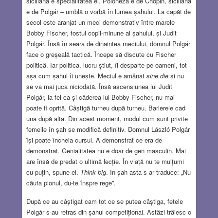
siciliană e specialitatea ei. Poloneza e de Chopin, siciliana
e de Polgár – umblă o vorbă în lumea șahului. La capăt de
secol este aranjat un meci demonstrativ între marele
Bobby Fischer, fostul copil-minune al șahului, și Judit
Polgár. Însă în seara de dinaintea meciului, domnul Polgár
face o greșeală tactică. Începe să discute cu Fischer
politică. Iar politica, lucru știut, îi desparte pe oameni, tot
așa cum șahul îi unește. Meciul e amânat
sine die
și nu
se va mai juca niciodată. Însă ascensiunea lui Judit
Polgár, la fel ca și căderea lui Bobby Fischer, nu mai
poate fi oprită. Câștigă turneu după turneu. Barierele cad
una după alta. Din acest moment, modul cum sunt privite
femeile în șah se modifică definitiv. Domnul László Polgár
își poate încheia cursul. A demonstrat ce era de
demonstrat. Genialitatea nu e doar de gen masculin. Mai
are însă de predat o ultimă lecție. În viață nu te mulțumi
cu puțin, spune el.
Think big
. În șah asta s-ar traduce: „Nu
căuta pionul, du-te înspre rege”.
După ce au câștigat cam tot ce se putea câștiga, fetele
Polgár s-au retras din șahul competițional. Astăzi trăiesc o