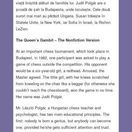
viață liniștită alături de familiile lor. Judit Polgár are o
școală de șah la Budapesta, unde locuiește. Cele două
surori mai mari au părăsit Ungaria. Susan trăiește în
Statele Unite, la New York, iar Sofia în Israel, la Rishon
LeZion.
The Queen’s Gambit – The Nonfiction Version
At an important chess tournament, which took place in
Budapest, in 1982, one participant was asked to play a
game of chess outside the competition. His opponent
would be a six-year-old girl, a redhead. Amused, the
Master agreed. The little girl, with her knees scratched
from kneeling on the chair like a beggar (for otherwise she
couldn’t reach the chessboard), won the game in no time.
Her name was Judit Polgár.
Mr. László Polgár, a Hungarian chess teacher and
psychologist, has two main educational principles. The
first: nobody is born a genius, but anybody can become
one, provided he/she gets sufficient attention and trust.