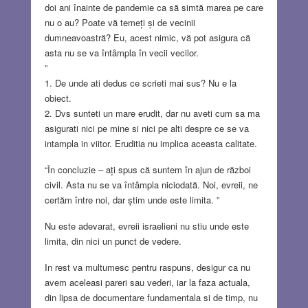
doi ani înainte de pandemie ca să simtă marea pe care
nu o au? Poate vă temeți și de vecinii
dumneavoastră? Eu, acest nimic, vă pot asigura că
asta nu se va întâmpla în vecii vecilor.
”
1. De unde ati dedus ce scrieti mai sus? Nu e la
obiect.
2. Dvs sunteti un mare erudit, dar nu aveti cum sa ma
asigurati nici pe mine si nici pe alti despre ce se va
intampla in viitor. Eruditia nu implica aceasta calitate.
“În concluzie – ați spus că suntem în ajun de război
civil. Asta nu se va întâmpla niciodată. Noi, evreii, ne
certăm între noi, dar știm unde este limita. ”
Nu este adevarat, evreii israelieni nu stiu unde este
limita, din nici un punct de vedere.
In rest va multumesc pentru raspuns, desigur ca nu
avem aceleasi pareri sau vederi, iar la faza actuala,
din lipsa de documentare fundamentala si de timp, nu