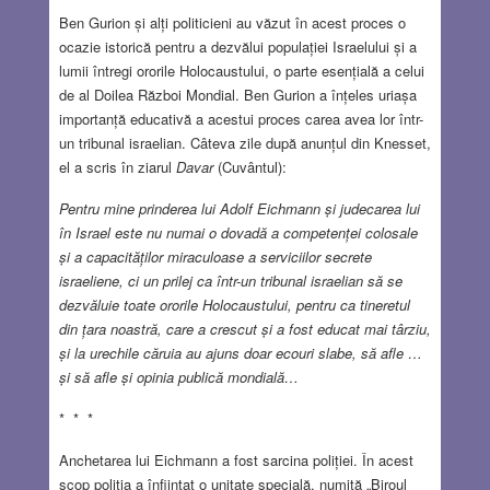
Ben Gurion și alți politicieni au văzut în acest proces o
ocazie istorică pentru a dezvălui populației Israelului și a
lumii întregi ororile Holocaustului, o parte esențială a celui
de al Doilea Război Mondial. Ben Gurion a înțeles uriașa
importanță educativă a acestui proces carea avea lor într-
un tribunal israelian. Câteva zile după anunțul din Knesset,
el a scris în ziarul
Davar
(Cuvântul):
Pentru mine prinderea lui Adolf Eichmann și judecarea lui
în Israel este nu numai o dovadă a competenței colosale
și a capacităților miraculoase a serviciilor secrete
israeliene, ci un prilej ca într-un tribunal israelian să se
dezvăluie toate ororile Holocaustului, pentru ca tineretul
din țara noastră, care a crescut și a fost educat mai târziu,
și la urechile căruia au ajuns doar ecouri slabe, să afle …
și să afle și opinia publică mondială…
* * *
Anchetarea lui Eichmann a fost sarcina poliției. În acest
scop poliția a înființat o unitate specială, numită „Biroul