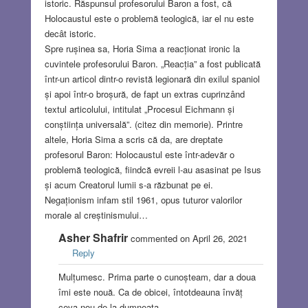
istoric. Răspunsul profesorului Baron a fost, că
Holocaustul este o problemă teologică, iar el nu este
decât istoric.
Spre rușinea sa, Horia Sima a reacționat ironic la
cuvintele profesorului Baron. „Reacția” a fost publicată
într-un articol dintr-o revistă legionară din exilul spaniol
și apoi într-o broșură, de fapt un extras cuprinzând
textul articolului, intitulat „Procesul Eichmann și
conștiința universală”. (citez din memorie). Printre
altele, Horia Sima a scris că da, are dreptate
profesorul Baron: Holocaustul este într-adevăr o
problemă teologică, fiindcă evreii l-au asasinat pe Isus
și acum Creatorul lumii s-a răzbunat pe ei.
Negaționism infam stil 1961, opus tuturor valorilor
morale al creștinismului…
Asher Shafrir
commented on April 26, 2021
Reply
Mulțumesc. Prima parte o cunoșteam, dar a doua
îmi este nouă. Ca de obicei, întotdeauna învăț
ceva nou de la dumneata.