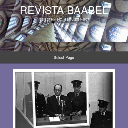
REVISTA BAABEL
ISSN 2734-4967, ISSN-L 2734-4967
Select Page