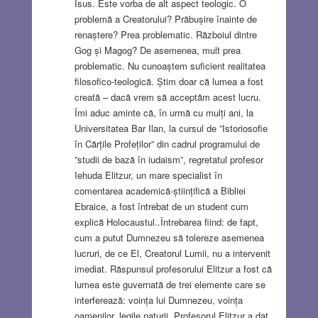
Isus. Este vorba de alt aspect teologic. O
problemă a Creatorului? Prăbușire înainte de
renaștere? Prea problematic. Războiul dintre
Gog și Magog? De asemenea, mult prea
problematic. Nu cunoaștem suficient realitatea
filosofico-teologică. Știm doar că lumea a fost
creată – dacă vrem să acceptăm acest lucru.
Îmi aduc aminte că, în urmă cu mulți ani, la
Universitatea Bar Ilan, la cursul de ”Istoriosofie
în Cărțile Profeților” din cadrul programului de
”studii de bază în iudaism”, regretatul profesor
Iehuda Elitzur, un mare specialist în
comentarea academică-științifică a Bibliei
Ebraice, a fost întrebat de un student cum
explică Holocaustul..Întrebarea fiind: de fapt,
cum a putut Dumnezeu să tolereze asemenea
lucruri, de ce El, Creatorul Lumii, nu a intervenit
imediat. Răspunsul profesorului Elitzur a fost că
lumea este guvernată de trei elemente care se
interferează: voința lui Dumnezeu, voința
oamenilor, legile naturii. Profesorul Elitzur a dat