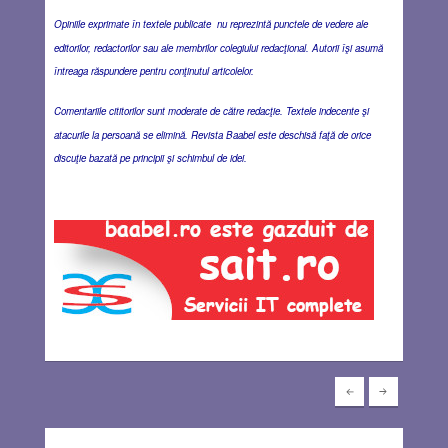
Opiniile exprimate în textele publicate nu reprezintă punctele de vedere ale
editorilor, redactorilor sau ale membrilor colegiului redacţional. Autorii îşi asumă
întreaga răspundere pentru conţinutul articolelor.
Comentariile cititorilor sunt moderate de către redacţie. Textele indecente şi
atacurile la persoană se elimină. Revista Baabel este deschisă faţă de orice
discuţie bazată pe principii şi schimbul de idei.