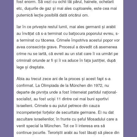
fost enorm. Să vezi cu ochii tăi părul, hainele, ochelarii
etc, dușurile de gaz și mai ales cuptoarele, este cea mai
puternică lecție posibilă dată oricărui om.
Iar în ce privește restul lumii, mai ales germanii și arabii
au învățat că s-a terminat cu batjocura poporului evreu, s-
a terminat cu tăcerea. Crimele împotriva acestui popor vor
avea consecințe grave. Procesul a dovedit că asemenea
crime nu se iartă, că evreii au un stat care îi va urmări pe
criminali oriunde ar fi și îi va aduce în fața justiției, după
lege și dreptate.
Abia au trecut zece ani de la proces și acest fapt s-a
confirmat. La Olimpiada de la München din 1972, nu
departe de pivnița unde a fost întemeiat partidul național-
socialist, au fost uciși 11 dintre cei mai buni sportivi
israelieni. Crimele s-au putut petrece din cauza
incompetenței forțelor de securitate germane. Ei nu dat
ascultare israelienilor, în frunte cu șeful Mosadului care a
venit special la München. Tot ce îi interesa era să
continue jocurile. Teroriștii arabi au fost lăsați să plece din