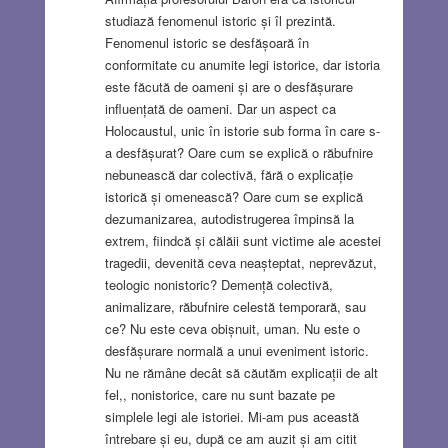
studiază fenomenul istoric și îl prezintă.
Fenomenul istoric se desfășoară în
conformitate cu anumite legi istorice, dar istoria
este făcută de oameni și are o desfășurare
influențată de oameni. Dar un aspect ca
Holocaustul, unic în istorie sub forma în care s-
a desfășurat? Oare cum se explică o răbufnire
nebunească dar colectivă, fără o explicație
istorică și omenească? Oare cum se explică
dezumanizarea, autodistrugerea împinsă la
extrem, fiindcă și călăii sunt victime ale acestei
tragedii, devenită ceva neașteptat, neprevăzut,
teologic nonistoric? Demență colectivă,
animalizare, răbufnire celestă temporară, sau
ce? Nu este ceva obișnuit, uman. Nu este o
desfășurare normală a unui eveniment istoric.
Nu ne rămâne decât să căutăm explicații de alt
fel,, nonistorice, care nu sunt bazate pe
simplele legi ale istoriei. Mi-am pus această
întrebare și eu, după ce am auzit și am citit