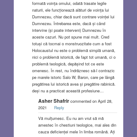
formată voința omului, odată trasate legile
naturii, ele funcționează alături de voința lui
Dumnezeu, chiar dacă sunt contrare voinței lui
Dumnezeu. Întrebarea este, dacă și când
intervine (și poate interveni) Dumnezeu în
aceste cazuri. Nu pot spune mai mult. Cred
totuși că tocmai o monstruozitate cum a fost
Holocaustul nu este o problemă simplă umană,
nici o problemă istorică, de fapt tot umană, ci o
problemă teologică, depășind tot ce este
omenesc. În rest, nu îndrăznesc să-l contrazic
pe marele istoric Salo W, Baron, care pe lângă
pregătirea lui istorică avea și pregătire rabinică.
deși nu a practicat această profesiune…
Asher Shafrir
commented on April 28,
2021
Reply
Vă mulțumesc. Eu nu am vrut să mă
amestec în chestiuni teologice, mai ales din
cauza deficienței mele în limba română. Ați