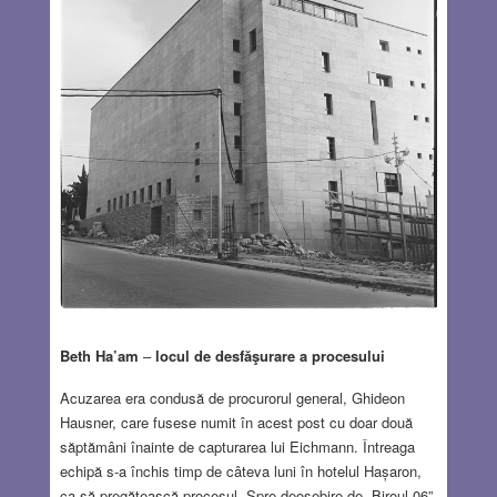
Beth Ha’am
–
locul de desfăşurare a procesului
Acuzarea era condusă de procurorul general, Ghideon
Hausner, care fusese numit în acest post cu doar două
săptămâni înainte de capturarea lui Eichmann. Întreaga
echipă s-a închis timp de câteva luni în hotelul Hașaron,
ca să pregătească procesul. Spre deosebire de „Biroul 06”,