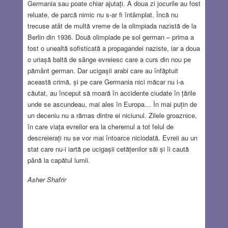
Germania sau poate chiar ajutați. A doua zi jocurile au fost
reluate, de parcă nimic nu s-ar fi întâmplat. Încă nu
trecuse atât de multă vreme de la olimpiada nazistă de la
Berlin din 1936. Două olimpiade pe sol german – prima a
fost o unealtă sofisticată a propagandei naziste, iar a doua
o uriașă baltă de sânge evreiesc care a curs din nou pe
pământ german. Dar ucigașii arabi care au înfăptuit
această crimă, și pe care Germania nici măcar nu i-a
căutat, au început să moară în accidente ciudate în țările
unde se ascundeau, mai ales în Europa… În mai puțin de
un deceniu nu a rămas dintre ei niciunul. Zilele groaznice,
în care viața evreilor era la cheremul a tot felul de
descreierați nu se vor mai întoarce niciodată. Evreii au un
stat care nu-i iartă pe ucigașii cetățenilor săi și îi caută
până la capătul lumii.
Asher Shafrir