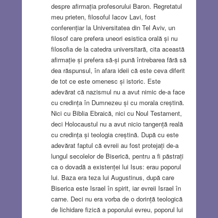
despre afirmația profesorului Baron. Regretatul
meu prieten, filosoful Iacov Lavi, fost
conferențiar la Universitatea din Tel Aviv, un
filosof care prefera uneori esistica orală și nu
filosofia de la catedra universitară, cita această
afirmație și prefera să-și pună întrebarea fără să
dea răspunsul, în afara ideii că este ceva diferit
de tot ce este omenesc și istoric. Este
adevărat că nazismul nu a avut nimic de-a face
cu credința în Dumnezeu și cu morala creștină.
Nici cu Biblia Ebraică, nici cu Noul Testament,
deci Holocaustul nu a avut nicio tangență reală
cu credința și teologia creștină. După cu este
adevărat faptul că evreii au fost protejați de-a
lungul secolelor de Biserică, pentru a fi păstrați
ca o dovadă a existenței lui Isus: erau poporul
lui. Baza era teza lui Augustinus, după care
Biserica este Israel în spirit, iar evreii Israel în
carne. Deci nu era vorba de o dorință teologică
de lichidare fizică a poporului evreu, poporul lui