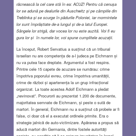
răcnească la cel care stă în ea: ACUZ! Pentru că cenușa
lor se adună pe dealurile din Auschwitz și pe câmpiile din
Treblinka și se scurge în pădurile Poloniei, iar mormintele
lor sunt împrăștiate de-a lungul și de-a latul Europei.
Sângele lor strigă, dar vocea lor nu este auzită. Voi fi eu
gura lor și în numele lor, voi spune cumplitele acuzații.
La început, Robert Servatius a susținut că un tribunal
israelian nu are competența de a-l judeca pe Eichmann și
nu va putea face dreptate. Argumentul a fost respins.
Printre cele 15 capete de acuzare se numărau: crime
împotriva poporului evreu, crime împotriva umanității,
crime de război și apartenența la un grup infracțional
organizat. La toate acestea Adolf Eichmann a pledat
„nevinovat”. Procurorii au prezentat 1.200 de documente,
majoritatea semnate de Eichmann, și peste o sută de
martori. În general, Eichmann nu a susținut că probele ar fi
false, ci doar că el a executat ordinele primite. Era o
strategie jalnică de auto-victimizare. Apărarea a propus să
aducă martori din Germania, dintre fostele autorități
naziste, cu condiția să li se asigure imunitatea în Israel.