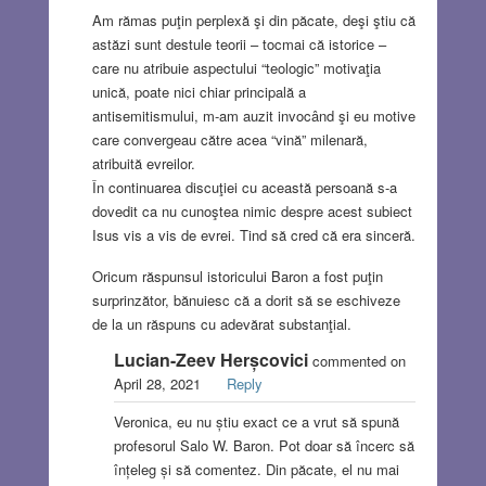
Am rămas puţin perplexă şi din păcate, deşi ştiu că
astăzi sunt destule teorii – tocmai că istorice –
care nu atribuie aspectului “teologic” motivaţia
unică, poate nici chiar principală a
antisemitismului, m-am auzit invocând şi eu motive
care convergeau către acea “vină” milenară,
atribuită evreilor.
În continuarea discuţiei cu această persoană s-a
dovedit ca nu cunoştea nimic despre acest subiect
Isus vis a vis de evrei. Tind să cred că era sinceră.
Oricum răspunsul istoricului Baron a fost puţin
surprinzător, bănuiesc că a dorit să se eschiveze
de la un răspuns cu adevărat substanţial.
Lucian-Zeev Herșcovici
commented on
April 28, 2021
Reply
Veronica, eu nu știu exact ce a vrut să spună
profesorul Salo W. Baron. Pot doar să încerc să
înțeleg și să comentez. Din păcate, el nu mai