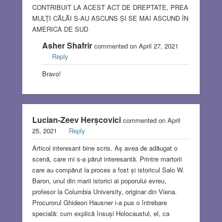
CONTRIBUIT LA ACEST ACT DE DREPTATE, PREA
MULȚI CĂLĂI S-AU ASCUNS ȘI SE MAI ASCUND ÎN
AMERICA DE SUD
Asher Shafrir
commented on April 27, 2021
Reply
Bravo!
Lucian-Zeev Herșcovici
commented on April
25, 2021
Reply
Articol interesant bine scris. Aș avea de adăugat o
scenă, care mi s-a părut interesantă. Printre martorii
care au compărut la proces a fost și istoricul Salo W.
Baron, unul din marii istorici ai poporului evreu,
profesor la Columbia University, originar din Viena.
Procurorul Ghideon Hausner i-a pus o întrebare
specială: cum explică însuși Holocaustul, el, ca