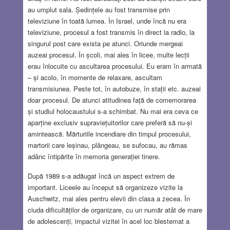
au umplut sala. Ședințele au fost transmise prin
televiziune în toată lumea. În Israel, unde încă nu era
televiziune, procesul a fost transmis în direct la radio, la
singurul post care exista pe atunci. Oriunde mergeai
auzeai procesul. În școli, mai ales în licee, multe lecții
erau înlocuite cu ascultarea procesului. Eu eram în armată
– și acolo, în momente de relaxare, ascultam
transmisiunea. Peste tot, în autobuze, în stații etc. auzeai
doar procesul. De atunci atitudinea față de comemorarea
și studiul holocaustului s-a schimbat. Nu mai era ceva ce
aparține exclusiv supraviețuitorilor care preferă să nu-și
amintească. Mărturiile incendiare din timpul procesului,
martorii care leșinau, plângeau, se sufocau, au rămas
adânc întipărite în memoria generației tinere.
După 1989 s-a adăugat încă un aspect extrem de
important. Liceele au început să organizeze vizite la
Auschwitz, mai ales pentru elevii din clasa a zecea. În
ciuda dificultăților de organizare, cu un număr atât de mare
de adolescenți, impactul vizitei în acel loc blestemat a