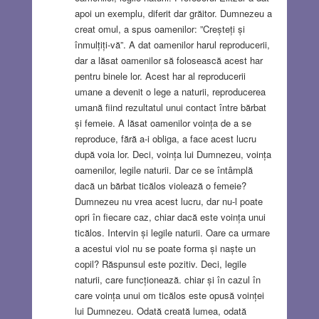
apoi un exemplu, diferit dar grăitor. Dumnezeu a
creat omul, a spus oamenilor: ”Creșteți și
înmulțiți-vă”. A dat oamenilor harul reproducerii,
dar a lăsat oamenilor să folosească acest har
pentru binele lor. Acest har al reproducerii
umane a devenit o lege a naturii, reproducerea
umană fiind rezultatul unui contact între bărbat
și femeie. A lăsat oamenilor voința de a se
reproduce, fără a-i obliga, a face acest lucru
după voia lor. Deci, voința lui Dumnezeu, voința
oamenilor, legile naturii. Dar ce se întâmplă
dacă un bărbat ticălos violează o femeie?
Dumnezeu nu vrea acest lucru, dar nu-l poate
opri în fiecare caz, chiar dacă este voința unui
ticălos. Intervin și legile naturii. Oare ca urmare
a acestui viol nu se poate forma și naște un
copil? Răspunsul este pozitiv. Deci, legile
naturii, care funcționează. chiar și în cazul în
care voința unui om ticălos este opusă voinței
lui Dumnezeu. Odată creată lumea, odată