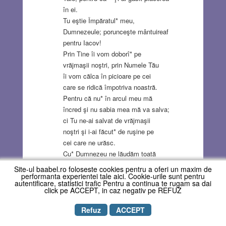
în ei.
Tu eştie Împăratul* meu,
Dumnezeule; porunceşte mântuireaf
pentru Iacov!
Prin Tine îi vom doborî* pe
vrăjmaşii noştri, prin Numele Tău
îi vom călca în picioare pe cei
care se ridică împotriva noastră.
Pentru că nu* în arcul meu mă
încred şi nu sabia mea mă va salva;
ci Tu ne-ai salvat de vrăjmaşii
noştri şi i-ai făcut* de ruşine pe
cei care ne urăsc.
Cu* Dumnezeu ne lăudăm toată
ziua şi vom lăuda pentru totdeauna
Site-ul baabel.ro foloseste cookies pentru a oferi un maxim de
Numele Tău. Oprire.
performanta experientei tale aici. Cookie-urile sunt pentru
autentificare, statistici trafic Pentru a continua te rugam sa dai
Dar Tu ne-ai respins* şi
click pe ACCEPT, in caz negativ pe REFUZ
ne-ai făcut de ruşine şi nu mai ieşi
cu oştirile noastre;
Refuz
ACCEPT
ne-ai făcut* să dăm înapoi