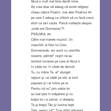
făcut-o mult mai bine decât mine.
Aș vrea doar să adaug că evreii religioși
citeau câțiva Psalmi, mai ales Psalmul 44
pe care îl adaug ca cititorii să nu facă vreun
efort ca să-l caute. Parcă vorbește despre
„unde era Dumnezeu”?!
PSALMUL 44
Către mai-marele muzicii. Un
maschilc al fiilor lui Core.
Dumnezeule, am auzit cu urechile
noastre, părinţii* noştri ne-au
istorisit lucrarea pe care ai făcut-o
în zilele lor, în zilele de demult.
Tu, cu mâna Ta, ai* alungat
naţiuni şi i-ai sădit pe eid, ai lovit
popoare şi i-ai întins pe ei.
Pentru că nu* prin sabia lor
au luat ţara în stăpânire şi nu
braţul lor i-a salvat, ci dreapta
Ta şi braţul Tău şi lumina feţei
Tale, pentru că** Ţi-ai găsit plăcerea