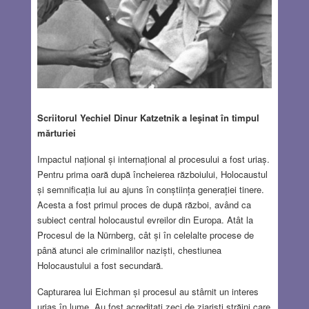
Scriitorul Yechiel Dinur Katzetnik a leşinat în timpul
mărturiei
Impactul național și internațional al procesului a fost uriaș.
Pentru prima oară după încheierea războiului, Holocaustul
și semnificația lui au ajuns în conștiința generației tinere.
Acesta a fost primul proces de după război, având ca
subiect central holocaustul evreilor din Europa. Atât la
Procesul de la Nürnberg, cât și în celelalte procese de
până atunci ale criminalilor naziști, chestiunea
Holocaustului a fost secundară.
Capturarea lui Eichman și procesul au stârnit un interes
uriaș în lume. Au fost acreditaţi zeci de ziariști străini care