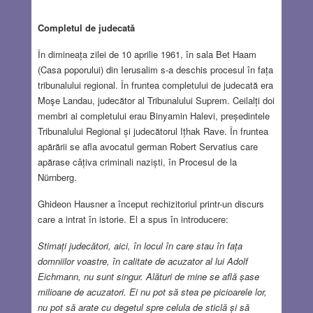
Completul de judecată
În dimineața zilei de 10 aprilie 1961, în sala Bet Haam
(Casa poporului) din Ierusalim s-a deschis procesul în fața
tribunalului regional. În fruntea completului de judecată era
Moşe Landau, judecător al Tribunalului Suprem. Ceilalți doi
membri ai completului erau Binyamin Halevi, președintele
Tribunalului Regional și judecătorul Ițhak Rave. În fruntea
apărării se afla avocatul german Robert Servatius care
apărase câțiva criminali naziști, în Procesul de la
Nürnberg.
Ghideon Hausner a început rechizitoriul printr-un discurs
care a intrat în istorie. El a spus în introducere:
Stimați judecători, aici, în locul în care stau în fața
domniilor voastre, în calitate de acuzator al lui Adolf
Eichmann, nu sunt singur. Alături de mine se află șase
milioane de acuzatori. Ei nu pot să stea pe picioarele lor,
nu pot să arate cu degetul spre celula de sticlă și să