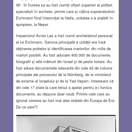
06”. În fruntea sa au fost numiți ofițeri superiori ai poliției,
specialiști în anchete, printre care și câțiva supraviețuitori.
Eichmann fiind întemnițat la Haifa, unitatea s-a stabilit în
apropiere, la Neșer.
Inspectorul Avner Las a fost numit anchetatorul personal
al lui Eichmann. Sarcina principală a unității era însă
obținerea probelor și identificarea martorilor, din miile de
martori posibili. Au fost adunate 400.000 de documente,
fotografii și alte mărturii din Israel și de peste hotare. Au
fost aduse documentele relevante din cele 42 de volume
principale ale procesului de la Nürnberg, de la ministerul
de externe al Israelului și de la Yad Vașem. Interesant că
din cele 17 state la care biroul a apelat pentru a-i furniza
documente, au răspuns doar nouă. Printre cele care au
ignorat cererea au fost mai ales statele din Europa de Est.
De ce oare?!