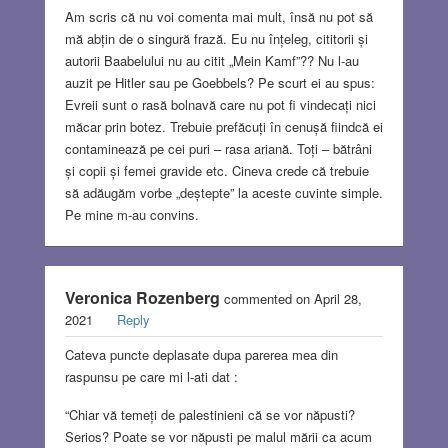
Am scris că nu voi comenta mai mult, însă nu pot să
mă abțin de o singură frază. Eu nu înțeleg, cititorii și
autorii Baabelului nu au citit „Mein Kamf”?? Nu l-au
auzit pe Hitler sau pe Goebbels? Pe scurt ei au spus:
Evreii sunt o rasă bolnavă care nu pot fi vindecați nici
măcar prin botez. Trebuie prefăcuți în cenușă fiindcă ei
contaminează pe cei puri – rasa ariană. Toți – bătrâni
și copii și femei gravide etc. Cineva crede că trebuie
să adăugăm vorbe „deștepte” la aceste cuvinte simple.
Pe mine m-au convins.
Veronica Rozenberg
commented on April 28,
2021
Reply
Cateva puncte deplasate dupa parerea mea din
raspunsu pe care mi l-ati dat :
“Chiar vă temeți de palestinieni că se vor năpusti?
Serios? Poate se vor năpusti pe malul mării ca acum