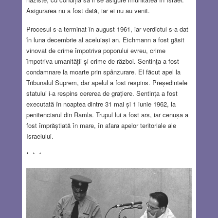
Asigurarea nu a fost dată, iar ei nu au venit.
Procesul s-a terminat în august 1961, iar verdictul s-a dat
în luna decembrie al aceluiași an. Eichmann a fost găsit
vinovat de crime împotriva poporului evreu, crime
împotriva umanității și crime de război. Sentinţa a fost
condamnare la moarte prin spânzurare. El făcut apel la
Tribunalul Suprem, dar apelul a fost respins. Președintele
statului i-a respins cererea de grațiere. Sentința a fost
executată în noaptea dintre 31 mai și 1 iunie 1962, la
penitenciarul din Ramla. Trupul lui a fost ars, iar cenușa a
fost împrăștiată în mare, în afara apelor teritoriale ale
Israelului.
* * *