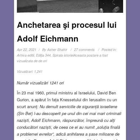
Anchetarea şi procesul lui
Adolf Eichmann
Apr 22, 2021
By
Asher Shafrir
27 comments
Posted in:
Arhiva editii
,
Ediţia 344
,
Spirala istoriei
Aceasta postare a fost
vizualizata de de ori
Vizualizari:
1,241
Număr vizualizări 1241 ori
În 23 mai 1960, primul ministru al Israelului, David Ben
Gurion, a apărut în fața Knessetului din Ierusalim cu un
scurt anunț:
Nu demult serviciile de siguranță israeliene
(Șin Bet) l-au descoperit pe unul din cei mai mari criminali
naziști, Adolf Eichmann, răspunzător, împreună cu alți
conducători naziști, de ceea ce ei au numit „soluția finală
a problemei evreilor”, adică anihilarea a șase milioane de