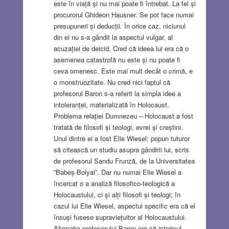
este în viață și nu mai poate fi întrebat. La fel și
procurorul Ghideon Hausner. Se pot face numai
presupuneri și deducții. În orice caz, niciunul
din ei nu s-a gândit la aspectul vulgar, al
acuzației de deicid. Cred că ideea lui era că o
asemenea catastrofă nu este și nu poate fi
ceva omenesc. Este mai mult decât o crimă, e
o monstruozitate. Nu cred nici faptul că
profesorul Baron s-a referit la simpla idee a
intoleranței, materializată în Holocaust.
Problema relației Dumnezeu – Holocaust a fost
tratată de filosofi și teologi, evrei și creștini.
Unul dintre ei a fost Elie Wiesel; popun tuturor
să citească un studiu asupra gândirii lui, scris
de profesorul Sandu Frunză, de la Universitatea
”Babeș-Bolyai”. Dar nu numai Elie Wiesel a
încercat o a analiză filosofico-teologică a
Holocaustului, ci și alți filosofi și teologi; în
cazul lui Elie Wiesel, aspectul specific era că el
însuși fusese supraviețuitor al Holocaustului.
Afirmația profesorului Baron era că istoricul