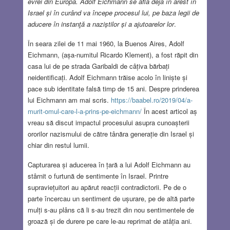
evrei din Europa. Adolf Eichmann se află deja în arest în
Israel și în curând va începe procesul lui, pe baza legii de
aducere în instanţă a naziștilor și a ajutoarelor lor
.
În seara zilei de 11 mai 1960, la Buenos Aires, Adolf
Eichmann, (așa-numitul Ricardo Klement), a fost răpit din
casa lui de pe strada Garibaldi de câțiva bărbați
neidentificați. Adolf Eichmann trăise acolo în liniște și
pace sub identitate falsă timp de 15 ani. Despre prinderea
lui Eichmann am mai scris.
https://baabel.ro/2019/04/a-
murit-omul-care-l-a-prins-pe-eichmann/
În acest articol aș
vreau să discut impactul procesului asupra cunoașterii
ororilor nazismului de către tânăra generație din Israel și
chiar din restul lumii.
Capturarea și aducerea în țară a lui Adolf Eichmann au
stârnit o furtună de sentimente în Israel. Printre
supraviețuitori au apărut reacții contradictorii. Pe de o
parte încercau un sentiment de ușurare, pe de altă parte
mulți s-au plâns că li s-au trezit din nou sentimentele de
groază și de durere pe care le-au reprimat de atâția ani.