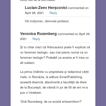
Lucian-Zeev Herșcovici
commented on
April 28, 2021
Reply
Vă mulțumsc, domnule profesor.
Veronica Rozenberg
commented on April 26,
2021
Reply
Şi tu chiar crezi că Holocaustul poate fi explicat că
un fenomen teologic, sau mai precis numai ca un
fenomen teologic? Probabil ca acesta ar fi insa un
alt subiect.
La prima întâlnire cu proprietara şi redactorul cărţii
mele, in România, la editura SmartPublishing,
această doamnă, absolventă a facultăţii de litere
de la Bucureşti, de vârstă în jur de 55 de ani mi-a
pus o întrebare:
“Dnă Rozenberg, de ce există antisemitism?”