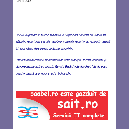
Iunie 2021
Opiniile exprimate în textele publicate nu reprezintă punctele de vedere ale
editorilor, redactorilor sau ale membrilor colegiului redacţional. Autorii îşi asumă
întreaga răspundere pentru conţinutul articolelor.
Comentariile cititorilor sunt moderate de către redacţie. Textele indecente şi
atacurile la persoană se elimină. Revista Baabel este deschisă faţă de orice
discuţie bazată pe principii şi schimbul de idei.