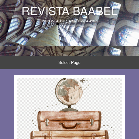
REVISTA BAABEL
ISSN 2734-4967, ISSN-L 2734-4967
Select Page