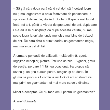
– Să știi că a doua oară când vei dori să încetezi lucrul,
nu-ți mai organizăm o nouă festivitate de pensionare, a
spus șeful de secție, răzând. Doctorul Kapel a mai lucrat
încă trei ani, până la vârsta de șaptezeci de ani, după care
i s-a adus la cunoștință că după această vârstă, nu mai
poate lucra la spitalul unde muncise mai bine de treizeci
de ani. De astă dată a primit cadou un geamantan negru,
mai mare ca cel dintâi.
A urmat o perioadă de călătorii, multă odihnă, sport,
îngrijirea nepoților, pictură. Într-una de zile, Evgheni, șeful
de secție, pe care îl întâlnea ocazional, i-a propus să
revină și să țină cursuri pentru stagiari și studenți. În
glumă i-a propus să continue încă cinci ani și atunci va
mai primi un geamantan, și mai mare ca cele dinainte…
Mihai a acceptat. Ce nu face omul pentru un geamantan?
Andrei Schwartz