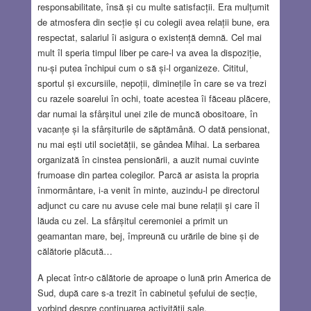
responsabilitate, însă și cu multe satisfacții. Era mulțumit
de atmosfera din secție și cu colegii avea relații bune, era
respectat, salariul îi asigura o existență demnă. Cel mai
mult îl speria timpul liber pe care-l va avea la dispoziție,
nu-și putea închipui cum o să și-l organizeze. Cititul,
sportul și excursiile, nepoții, diminețile în care se va trezi
cu razele soarelui în ochi, toate acestea îi făceau plăcere,
dar numai la sfârșitul unei zile de muncă obositoare, în
vacanțe și la sfârșiturile de săptămână. O dată pensionat,
nu mai ești util societății, se gândea Mihai. La serbarea
organizată în cinstea pensionării, a auzit numai cuvinte
frumoase din partea colegilor. Parcă ar asista la propria
înmormântare, i-a venit în minte, auzindu-l pe directorul
adjunct cu care nu avuse cele mai bune relații și care îl
lăuda cu zel. La sfârșitul ceremoniei a primit un
geamantan mare, bej, împreună cu urările de bine și de
călătorie plăcută…
A plecat într-o călătorie de aproape o lună prin America de
Sud, după care s-a trezit în cabinetul șefului de secție,
vorbind despre continuarea activității sale.