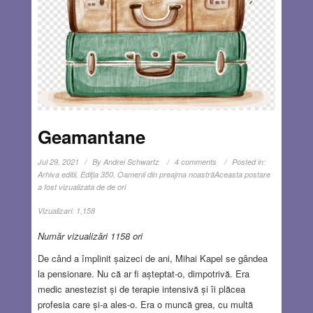
Geamantane
Jul 29, 2021
By
Andrei Schwartz
4 comments
Posted in:
Arhiva editii
,
Ediţia 350
,
Oamenii din preajma noastră
Aceasta postare
a fost vizualizata de de ori
Vizualizari:
1,158
Număr vizualizări 1158 ori
De când a împlinit șaizeci de ani, Mihai Kapel se gândea
la pensionare. Nu că ar fi așteptat-o, dimpotrivă. Era
medic anestezist și de terapie intensivă și îi plăcea
profesia care și-a ales-o. Era o muncă grea, cu multă