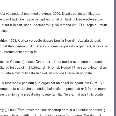
nder
(Calendarul unui medic evreu), 2000. După zeci de ani fiica sa,
ndarul tatălui ei. Este de fapt un jurnal din lagărul Bergen-Belsen, în
tut fi înjosit, dar a încercat totuși să rămână om. El și soția au murit
țuiesc.
atrie), 1998. Cartea vorbește despre familia Neu din Bavaria de sud.
 cetățeni germani. Din Straßburg ne-au expulzat ca germani, iar aici ne
 pretutindeni este la fel.”
rei din Cracovia), 2006. Dintre cei 190 de medici evrei care au practicat
ial au fost uciși 142 bărbați și 16 femei. Numai 17 au supraviețuit și au
dut viața a fost publicată în 1974, în cronica Cracoviei ocupate.
. A fost medic pediatru și a organizat un spital în lagărul din Gurs. Cu
competența și dăruirea ei dădea bolnavilor impresia că ar fi într-un mare
imul camion și a plecat să-și caute familia. Nu s-a mai auzit niciodată
ești), 2005. Este povestea unor deportați care și-au pierdut partenerii și
mele cuvinte ale cărții sunt: „Să fii singur este foarte greu. Dar dacă ai