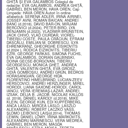
GHIŢĂ ŞI EVA GALAMBOS Colegiul de
redacţie: EVA GALAMBOS, ANDREA GHIŢĂ,
GABRIEL BEN MERON, HAVA OREN, Cap
Limpede: HAVA OREN Autori în ordine
alfabetică: SERENA ADLER, IRINA AIRINEI,
JOSSEF AVNI, ROMAN BAICAN, ANDREI
BANC (d.2018), DAVID BAR-ON, MIRJAM
BERCOVICI (d.2024), PETER BIRO, LYA
BENJAMIN (d.2023), VLADIMIR BRUNSTEIN,
JACK CHIVO, VLAD CIURDAR, VIOREL-
TIBERIU COSTE, PAULA CRĂCIUN, EFRAIM
DASCĂLU, EMILIAN M. DOBRESCU, ILYA
EHRENKRANZ, GHEORGHE EISIKOVITS
(d.2024 ), RODICA EIZIKOVITS, TIBERIU
EZRI, GEORGE FARKAS, SIMONA FUCHS,
EVA GALAMBOS, DORIAN GALBINSKI,
DOINA GECSE-BORGOVAN, TIBERIU
GEORGESCU, MONICA GHEŢ, ANDREA
GHIŢĂ, VALENTIN GHIŢĂ, EVA GROSZ,
LIDIA GOMBOŞIU, ANDREI GRÜN, BEDROS
HORASANGIAN, GEORGE HIDA,
FLORENTINO HIMELBRAND, LUCIAN-ZEEV
HERSCOVICI, ANDREI HERZLINGER, MIREL
HORODI, LIANA SAXONE-HORODI, CAROL
IANCU, VERA IEREMIAŞ-LAZAR, ANDREI
IZSAK, DELIA B. JACOB, NICOLAE KALLÓS
(d. 2018), DÁNIEL KÁROLY (d.2018), MIKE
KLEIN, GEORGE KUN, EDI KUPFERBERG,
ANCA LASLO, MIRCEA LASLO, LASZLO
ALEXANDRU, RÓBERT LACZKÓ VASS,
ŞLOMO LEIBOVICI LAIŞ(d.2014), THOMAS
LEWIN, DANIEL LŐWY, IRINA MARKOVITS,
ALEXANDRU MARINESCU, VERA MEDREA,
GABRIEL BEN MERON, MAGDA
MIHĂILESCU, STRUL MOISA, TEREZA