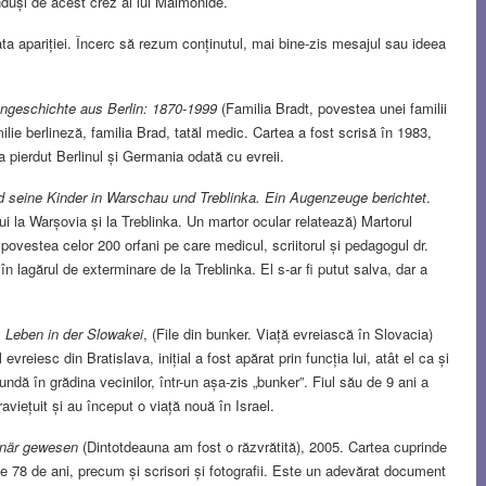
nduși de acest crez al lui Maimonide.
și data apariției. Încerc să rezum conținutul, mai bine-zis mesajul sau ideea
engeschichte aus Berlin: 1870-1999
(Familia Bradt, povestea unei familii
ilie berlineză, familia Brad, tatăl medic. Cartea a fost scrisă în 1983,
 a pierdut Berlinul și Germania odată cu evreii.
 seine Kinder in Warschau und Treblinka. Ein Augenzeuge berichtet
.
i la Warșovia și la Treblinka. Un martor ocular relatează) Martorul
ă povestea celor 200 orfani pe care medicul, scriitorul și pedagogul dr.
lagărul de exterminare de la Treblinka. El s-ar fi putut salva, dar a
s Leben in der Slowakei
, (File din bunker. Viață evreiască în Slovacia)
evreiesc din Bratislava, inițial a fost apărat prin funcția lui, atât el ca și
ndă în grădina vecinilor, într-un așa-zis „bunker”. Fiul său de 9 ani a
raviețuit și au început o viață nouă în Israel.
ionär gewesen
(Dintotdeauna am fost o răzvrătită), 2005. Cartea cuprinde
de 78 de ani, precum și scrisori și fotografii. Este un adevărat document