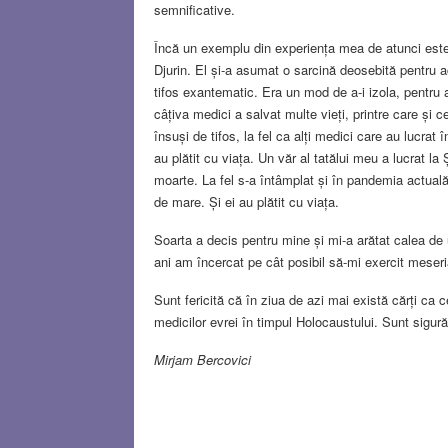
semnificative.
Încă un exemplu din experiența mea de atunci este l
Djurin. El și-a asumat o sarcină deosebită pentru ac
tifos exantematic. Era un mod de a-i izola, pentru
câțiva medici a salvat multe vieți, printre care și 
însuși de tifos, la fel ca alți medici care au lucrat
au plătit cu viața. Un văr al tatălui meu a lucrat la 
moarte. La fel s-a întâmplat și în pandemia actuală. 
de mare. Și ei au plătit cu viața.
Soarta a decis pentru mine și mi-a arătat calea de
ani am încercat pe cât posibil să-mi exercit meser
Sunt fericită că în ziua de azi mai există cărți ca 
medicilor evrei în timpul Holocaustului. Sunt sigură
Mirjam Bercovici