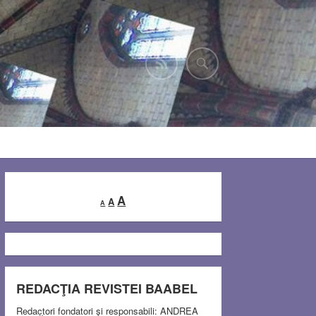
Decrease
Reset
Increase
A
A
A
font
font
font
size.
size.
size.
REDACŢIA REVISTEI BAABEL
Redactori fondatori şi responsabili: ANDREA