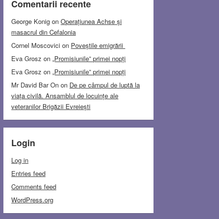
Comentarii recente
George Konig
on
Operațiunea Achse și
masacrul din Cefalonia
Cornel Moscovici
on
Poveștile emigrării
Eva Grosz
on
„Promisiunile” primei nopți
Eva Grosz
on
„Promisiunile” primei nopți
Mr David Bar On
on
De pe câmpul de luptă la
viața civilă. Ansamblul de locuințe ale
veteranilor Brigăzii Evreiești
Login
Log in
Entries feed
Comments feed
WordPress.org