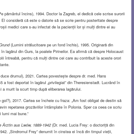
e pământul încins), 1994. Doctor la Zagreb, el dedică cele scrise surorii
tz. El consideră că este o datorie să se scrie pentru posteritate despre
șii medici care s-au infectat de la pacienții lor și mulți dintre ei au
 Grund
(Lumini strălucitoare pe un fond închis), 1995. Originară din
 în lagărul din Gurs, la poalele Pirineilor. Ea afirmă că despre Holocaust
ii întreabă, pentru că mulți dintre cei care au contribuit la aceste orori
tante.
o duce drumul), 2021. Cartea povestește despre dr. med. Hans
a fost deportat în lagărul „privilegiat” din Theresienstadt. Lucrând în
și a murit la scurt timp după eliberarea lagărului.
e gol?), 2017. Cartea se încheie cu fraza: „Am fost obligat de destin să
evin repetarea grozăviilor întâmplate în Polonia. Sper ca ceea ce scriu
i lumi mai bune.”
ne Ärztin aus Lwów, 1889-1942
(Dr. med. Lucia Frey: o doctoriță din
942. „Sindromul Frey” denumit în cinstea ei încă din timpul vieții,