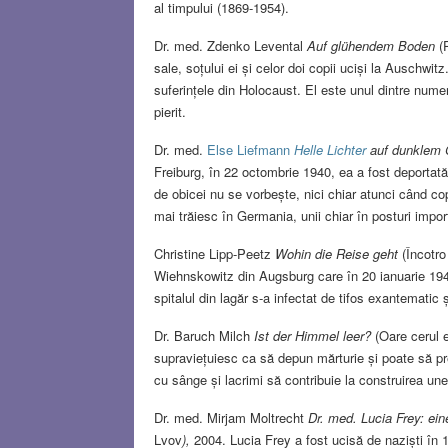
al timpului (1869-1954).
Dr. med. Zdenko Levental
Auf glühendem Boden
(P
sale, soțului ei și celor doi copii uciși la Auschwi
suferințele din Holocaust. El este unul dintre numero
pierit.
Dr. med.
Else Liefmann
Helle Lichter
auf dunklem
Freiburg, în 22 octombrie 1940, ea a fost deportată
de obicei nu se vorbește, nici chiar atunci când copi
mai trăiesc în Germania, unii chiar în posturi impor
Christine Lipp-Peetz
Wohin die Reise geht
(Încotr
Wiehnskowitz din Augsburg care în 20 ianuarie 1945 
spitalul din lagăr s-a infectat de tifos exantematic 
Dr. Baruch Milch
Ist der Himmel leer?
(Oare cerul 
supraviețuiesc ca să depun mărturie și poate să pr
cu sânge și lacrimi să contribuie la construirea une
Dr. med. Mirjam Moltrecht
Dr. med. Lucia Frey: ei
Lvov
),
2004. Lucia Frey a fost ucisă de naziști în 1