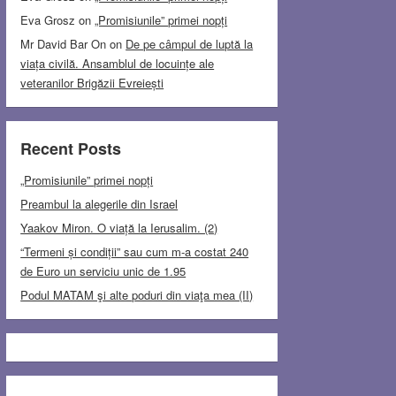
Eva Grosz
on
„Promisiunile” primei nopți
Mr David Bar On
on
De pe câmpul de luptă la
viața civilă. Ansamblul de locuințe ale
veteranilor Brigăzii Evreiești
Recent Posts
„Promisiunile” primei nopți
Preambul la alegerile din Israel
Yaakov Miron. O viață la Ierusalim. (2)
“Termeni și condiții” sau cum m-a costat 240
de Euro un serviciu unic de 1.95
Podul MATAM şi alte poduri din viaţa mea (II)