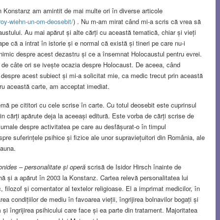
 Konstanz am amintit de mai multe ori în diverse articole
-roy-wiehn-un-om-deosebit/
) . Nu m-am mirat când mi-a scris că vrea să
stului. Au mai apărut și alte cărți cu această tematică, chiar și vieți
e că a intrat în istorie și e normal că există și tineri pe care nu-i
 nimic despre acest dezastru și ce a însemnat Holocaustul pentru evrei.
ri de câte ori se ivește ocazia despre Holocaust. De aceea, când
 despre acest subiect și mi-a solicitat mie, ca medic trecut prin această
ntru această carte, am acceptat imediat.
mă pe cititori cu cele scrise în carte. Cu totul deosebit este cuprinsul
in cărți apărute deja la aceeași editură. Este vorba de cărți scrise de
jurnale despre activitatea pe care au desfășurat-o în timpul
spre suferințele psihice și fizice ale unor supraviețuitori din România, ale
eauna.
nides – personalitate și operă
scrisă de Isidor Hirsch înainte de
ă și a apărut în 2003 la Konstanz. Cartea relevă personalitatea lui
ozof și comentator al textelor religioase. El a imprimat medicilor, în
ea condițiilor de mediu în favoarea vieții, îngrijirea bolnavilor bogați și
și îngrijirea psihicului care face și ea parte din tratament. Majoritatea