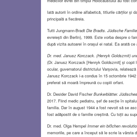
medicilor evrei din timpul Holocaustului au fost co
Iată autorii în ordine alfabetică, titlurile cărților 
principală a fiecăreia.
Tutti Jungmann-Bradt
Die Bradts.
Jüdische Famili
evreiești din Berlin), 1999. Este vorba despre o fam
după vizita autoarei în orașul ei natal. Ea arată ce
Dr. med. Janusz Korczack. (Henryk Goldszmit) und
(Dr. Janusz Korczack [Henryk Goldszmit[ și copii lu
ocular, guvernatorul districtului Varșovia, relateaz
Janusz Korczack i-a condus în 15 octombrie 1942 în 
preferat să moară împreună cu copiii orfani.
Dr. Desider David Fischer
Bunkerblätter. Jüdische
2017. Fiind medic pediatru, șef de secție în spitalul 
familia. Dar în august 1944 a fost nevoit să se ascu
fost adăpostit de o familie creștină. Cu toții au sup
Dr. med. Olga Hempel
Immer ein bißchen revolut
memoriile, pe care a început să le scrie la vârsta 