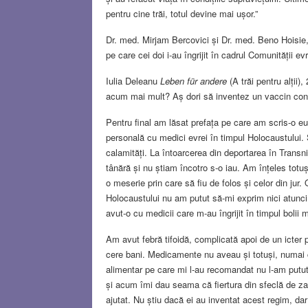
pentru cine trăi, totul devine mai ușor.”
Dr. med. Mirjam Bercovici și Dr. med. Beno Hoisie
pe care cei doi i-au îngrijit în cadrul Comunității evr
Iulia Deleanu
Leben für andere
(A trăi pentru alții
acum mai mult? Aș dori să inventez un vaccin contra
Pentru final am lăsat prefața pe care am scris-o e
personală cu medici evrei în timpul Holocaustului
calamități. La întoarcerea din deportarea în Transn
tânără și nu știam încotro s-o iau. Am înțeles totuș
o meserie prin care să fiu de folos și celor din jur.
Holocaustului nu am putut să-mi exprim nici atunc
avut-o cu medicii care m-au îngrijit în timpul bolii 
Am avut febră tifoidă, complicată apoi de un icter p
cere bani. Medicamente nu aveau și totuși, numai c
alimentar pe care mi l-au recomandat nu l-am putut
și acum îmi dau seama că fiertura din sfeclă de za
ajutat. Nu știu dacă ei au inventat acest regim, d