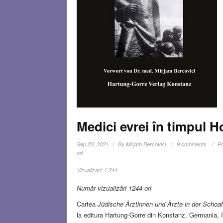
Medici evrei în timpul H
Sep 23, 2021
By
Mirjam Bercovici
9 comments
Po
ori
Vizualizari:
1,244
Număr vizualizări 1244 ori
Cartea
Jüdische Ärztinnen und Ärzte in der Schoa
la editura Hartung-Gorre din Konstanz, Germania, î