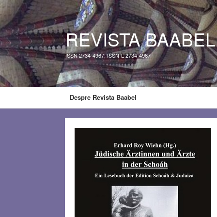
REVISTA BAABEL
ISSN 2734-4967, ISSN-L 2734-4967
Despre Revista Baabel