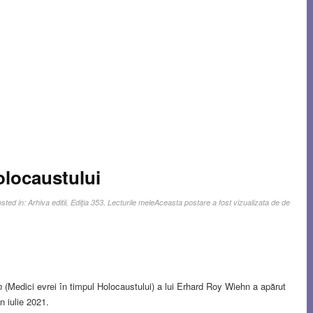
olocaustului
sted in:
Arhiva editii
,
Ediţia 353
,
Lecturile mele
Aceasta postare a fost vizualizata de de
h
(Medici evrei în timpul Holocaustului) a lui Erhard Roy Wiehn a apărut
n iulie 2021.