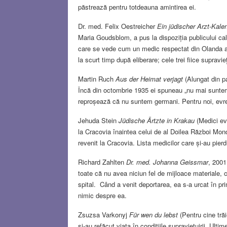
păstrează pentru totdeauna amintirea ei.
Dr. med. Felix Oestreicher
Ein jüdischer Arzt-Kale
Maria Goudsblom, a pus la dispoziția publicului cale
care se vede cum un medic respectat din Olanda a pu
la scurt timp după eliberare; cele trei fiice supravie
Martin Ruch
Aus der Heimat verjagt
(Alungat din p
Încă din octombrie 1935 ei spuneau „nu mai suntem
reproșează că nu suntem germani. Pentru noi, evreii,
Jehuda Stein
Jüdische Ärtzte in Krakau
(Medici ev
la Cracovia înaintea celui de al Doilea Război Mond
revenit la Cracovia. Lista medicilor care și-au pier
Richard Zahlten
Dr. med. Johanna Geissmar
, 2001
toate că nu avea niciun fel de mijloace materiale, 
spital. Când a venit deportarea, ea s-a urcat în pr
nimic despre ea.
Zsuzsa Varkonyj
Für wen du lebst
(Pentru cine trăi
și-au refăcut viața în condițiile supraviețuirii. Ulti