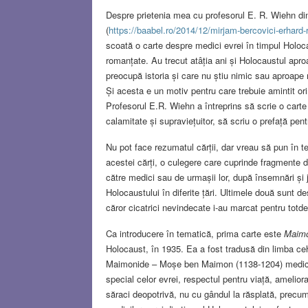
Despre prietenia mea cu profesorul E. R. Wiehn din
(
https://baabel.ro/2014/12/mirjam-bercovici-erhard
scoată o carte despre medici evrei în timpul Holocau
romanțate. Au trecut atâția ani și Holocaustul aproap
preocupă istoria și care nu știu nimic sau aproape
Și acesta e un motiv pentru care trebuie amintit o
Profesorul E.R. Wiehn a întreprins să scrie o carte
calamitate și supraviețuitor, să scriu o prefață pe
Nu pot face rezumatul cărții, dar vreau să pun în te
acestei cărți, o culegere care cuprinde fragmente d
către medici sau de urmașii lor, după însemnări și 
Holocaustului în diferite țări. Ultimele două sunt de
căror cicatrici nevindecate i-au marcat pentru totd
Ca introducere în tematică, prima carte este
Maimo
Holocaust, în 1935. Ea a fost tradusă din limba ceh
Maimonide – Moșe ben Maimon (1138-1204) medic, fil
special celor evrei, respectul pentru viață, ameliorar
săraci deopotrivă, nu cu gândul la răsplată, precum 