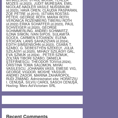
MOZES (d.2023), JUDIT MUREŞAN, EMIL
NICOLAE-NADLER VASILE NUSSBAUM
(d.2023), HAVA OREN, CLAUDIA PASPARAN,
ZOE PETRE (d.2015), ISTVÁN ROSTÁS-
PÉTER, GEORGE ROTH, MARIA ROTH,
VERONICA ROZENBERG TIBERIU ROTH
(d.2022) ERIKA SCHAFFER (d.2023), PAUL
SCHVEIGER (d.2020), GEORGE
SCHIMMERLING, ANDREI SCHWARTZ,
ILONA SIMON, IVAN SIPOS, SULAMITA
SOCEA, CARMEN STOIANOV, ELENA
STOICAN, LANIS ŞAHAZIZIAN (d.2024),
EDITH ŞIMŞENSOHN (d.2023), CSABA T.
SZABO, G. SEBESTYEN SZEKELY, JÚLIA
SZILÁGYI (d.2025), MIHÁLY SZILÁGYI GÁL,
EVA SZMUK (d.2024) , PETER SZMUK,
ZOLTÁN TIBORI SZABO, DANIELA
ŞTEFĂNESCU, THEODOR TOIVI(d.2024),
CRISTINA TOMA SALOMON, MIHAI
VASILESCU, JOHANAN VASS, EMESE VIG,
GEORGE VIGDOR, MOSHE YASSUR,
ANDREI ZADOR, MARINA ZAHAROPOL,
RUDI ZIMAND, Administratori site: HORATZIU
I. CENUŞĂ, SILVIU CAROL SASCH CENUŞĂ,
Hosting: Merx-Ad-Victoriam SRL
Recent Comments