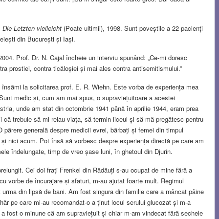
,
Die Letzten vielleicht
(Poate ultimii), 1998. Sunt poveștile a 22 pacienți
eiești din București și Iași.
), 2004. Prof. Dr. N. Cajal încheie un interviu spunând: „Ce-mi doresc
 prostiei, contra ticăloșiei și mai ales contra antisemitismului.”
u însămi la solicitarea prof. E. R. Wiehn. Este vorba de experiența mea
. Sunt medic și, cum am mai spus, o supraviețuitoare a acestei
istria, unde am stat din octombrie 1941 până în aprilie 1944, eram prea
i că trebuie să-mi reiau viața, să termin liceul și să mă pregătesc pentru
 O părere generală despre medicii evrei, bărbați și femei din timpul
i și nici acum. Pot însă să vorbesc despre experiența directă pe care am
mele îndelungate, timp de vreo șase luni, în ghetoul din Djurin.
relungit. Cei doi frați Frenkel din Rădăuți s-au ocupat de mine fără a
u vorbe de încurajare și sfaturi, m-au ajutat foarte mult. Regimul
 urma din lipsă de bani. Am fost singura din familie care a mâncat pâine
hăr pe care mi-au recomandat-o a ținut locul serului glucozat și m-a
ar a fost o minune că am supraviețuit și chiar m-am vindecat fără sechele