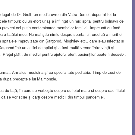
egat de Dr. Greif, un medic evreu din Vatra Dornei, deportat tot la
ele timpuri: cu un efort uriaș a înființat un mic spital pentru bolnavii de
 a preveni cel puțin contaminarea membrilor familiei. Împreună cu încă
cea a tatălui meu. Nu mai știu nimic despre soarta lui; cred că a murit el
 în spitalele improvizate din Șargorod, Moghilev etc., care s-au infectat și
Șargorod într-un astfel de spital și a fost multă vreme între viață și
Prețul plătit de medici pentru ajutorul oferit pacienților poate fi deosebit
 urmat. Am ales medicina și ca specialitate pediatria. Timp de zeci de
ia după preceptele lui Maimonide.
cea de față, în care se vorbește despre sufletul mare și despre sacrificiul
 că se vor scrie și cărți despre medicii din timpul pandemiei.