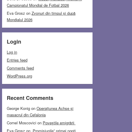
Campionatul Mondial de Fotbal 2026
Eva Grosz
on
Zvonuri din timpul și după
Mondialul 2026
Login
Log in
Entries feed
Comments feed
WordPress.org
Recent Comments
George Konig
on
Operațiunea Achse și
masacrul din Cefalonia
Cornel Moscovici
on
Poveștile emigrării
Eva Grosz
on
„Promisiunile” primei nopți