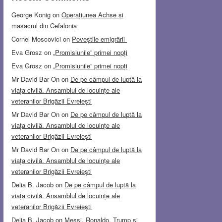
George Konig
on
Operațiunea Achse și
masacrul din Cefalonia
Cornel Moscovici
on
Poveștile emigrării
Eva Grosz
on
„Promisiunile” primei nopți
Eva Grosz
on
„Promisiunile” primei nopți
Mr David Bar On
on
De pe câmpul de luptă la
viața civilă. Ansamblul de locuințe ale
veteranilor Brigăzii Evreiești
Mr David Bar On
on
De pe câmpul de luptă la
viața civilă. Ansamblul de locuințe ale
veteranilor Brigăzii Evreiești
Mr David Bar On
on
De pe câmpul de luptă la
viața civilă. Ansamblul de locuințe ale
veteranilor Brigăzii Evreiești
Delia B. Jacob
on
De pe câmpul de luptă la
viața civilă. Ansamblul de locuințe ale
veteranilor Brigăzii Evreiești
Delia B. Jacob
on
Messi, Ronaldo, Trump și