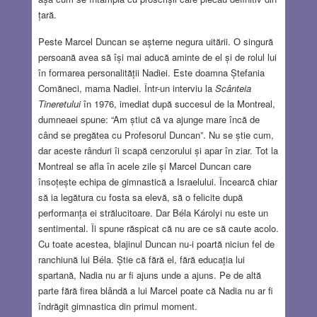
țară.
Peste Marcel Duncan se așterne negura uitării. O singură
persoană avea să își mai aducă aminte de el și de rolul lui
în formarea personalității Nadiei. Este doamna Ștefania
Comăneci, mama Nadiei. Într-un interviu la
Scânteia
Tineretului
în 1976, imediat după succesul de la Montreal,
dumneaei spune: “Am știut că va ajunge mare încă de
când se pregătea cu Profesorul Duncan”. Nu se știe cum,
dar aceste rânduri îi scapă cenzorului și apar în ziar. Tot la
Montreal se afla în acele zile și Marcel Duncan care
însoțește echipa de gimnastică a Israelului. Încearcă chiar
să ia legătura cu fosta sa elevă, să o felicite după
performanța ei strălucitoare. Dar Béla Károlyi nu este un
sentimental. Îi spune răspicat că nu are ce să caute acolo.
Cu toate acestea, blajinul Duncan nu-i poartă niciun fel de
ranchiună lui Béla. Știe că fără el, fără educația lui
spartană, Nadia nu ar fi ajuns unde a ajuns. Pe de altă
parte fără firea blândă a lui Marcel poate că Nadia nu ar fi
îndrăgit gimnastica din primul moment.