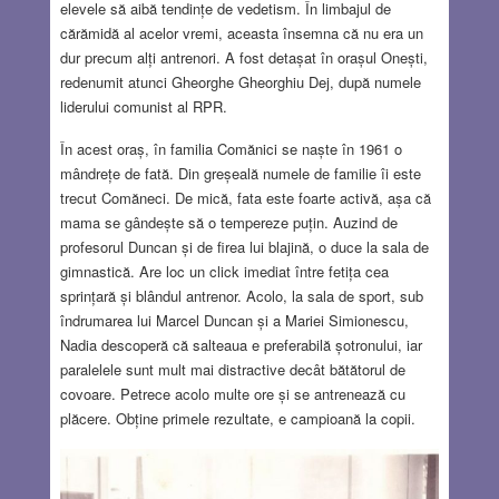
elevele să aibă tendințe de vedetism. În limbajul de
cărămidă al acelor vremi, aceasta însemna că nu era un
dur precum alți antrenori. A fost detașat în orașul Onești,
redenumit atunci Gheorghe Gheorghiu Dej, după numele
liderului comunist al RPR.
În acest oraș, în familia Comănici se naște în 1961 o
mândrețe de fată. Din greșeală numele de familie îi este
trecut Comăneci. De mică, fata este foarte activă, așa că
mama se gândește să o tempereze puțin. Auzind de
profesorul Duncan și de firea lui blajină, o duce la sala de
gimnastică. Are loc un click imediat între fetița cea
sprințară și blândul antrenor. Acolo, la sala de sport, sub
îndrumarea lui Marcel Duncan și a Mariei Simionescu,
Nadia descoperă că salteaua e preferabilă șotronului, iar
paralelele sunt mult mai distractive decât bătătorul de
covoare. Petrece acolo multe ore și se antrenează cu
plăcere. Obține primele rezultate, e campioană la copii.