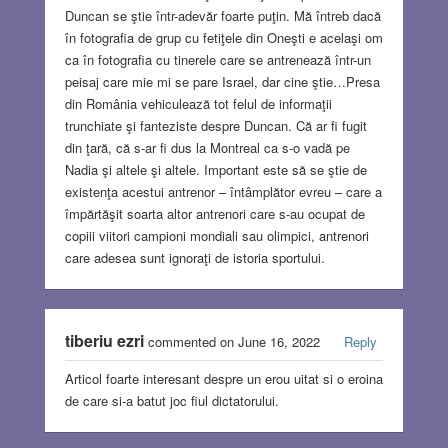
Duncan se ştie într-adevăr foarte puţin. Mă întreb dacă
în fotografia de grup cu fetiţele din Oneşti e acelaşi om
ca în fotografia cu tinerele care se antrenează într-un
peisaj care mie mi se pare Israel, dar cine ştie…Presa
din România vehiculează tot felul de informaţii
trunchiate şi fanteziste despre Duncan. Că ar fi fugit
din ţară, că s-ar fi dus la Montreal ca s-o vadă pe
Nadia şi altele şi altele. Important este să se ştie de
existenţa acestui antrenor – întâmplător evreu – care a
împărtăşit soarta altor antrenori care s-au ocupat de
copiii viitori campioni mondiali sau olimpici, antrenori
care adesea sunt ignoraţi de istoria sportului.
tiberiu ezri
commented on June 16, 2022
Reply
Articol foarte interesant despre un erou uitat si o eroina
de care si-a batut joc fiul dictatorului.