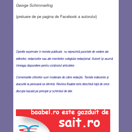
George Schimmerling
(preluare de pe pagina de Facebook a autorului)
Opiniile exprimate în textele publicate nu reprezintă punctele de vedere ale
editorilor, redactorilor sau ale membrilor colegiului redacţional. Autorii îşi asumă
întreaga răspundere pentru conţinutul articolelor.
Comentariile cititorilor sunt moderate de către redacţie. Textele indecente şi
atacurile la persoană se elimină. Revista Baabel este deschisă faţă de orice
discuţie bazată pe principii şi schimbul de idei.