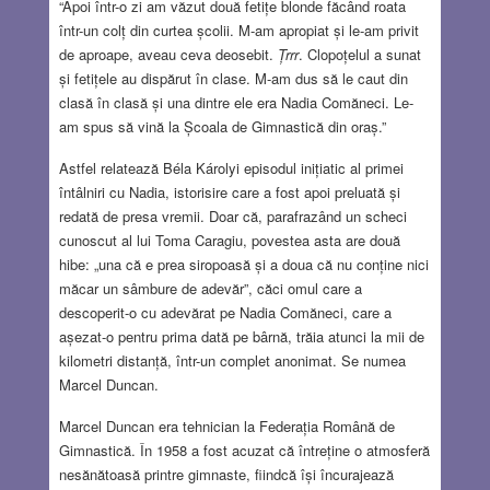
“Apoi într-o zi am văzut două fetițe blonde făcând roata
într-un colț din curtea școlii. M-am apropiat și le-am privit
de aproape, aveau ceva deosebit.
Țrrr
. Clopoțelul a sunat
și fetițele au dispărut în clase. M-am dus să le caut din
clasă în clasă și una dintre ele era Nadia Comăneci. Le-
am spus să vină la Școala de Gimnastică din oraș.”
Astfel relatează Béla Károlyi episodul inițiatic al primei
întâlniri cu Nadia, istorisire care a fost apoi preluată și
redată de presa vremii. Doar că, parafrazând un scheci
cunoscut al lui Toma Caragiu, povestea asta are două
hibe: „una că e prea siropoasă și a doua că nu conține nici
măcar un sâmbure de adevăr”, căci omul care a
descoperit-o cu adevărat pe Nadia Comăneci, care a
așezat-o pentru prima dată pe bârnă, trăia atunci la mii de
kilometri distanță, într-un complet anonimat. Se numea
Marcel Duncan.
Marcel Duncan era tehnician la Federația Română de
Gimnastică. În 1958 a fost acuzat că întreține o atmosferă
nesănătoasă printre gimnaste, fiindcă își încurajează