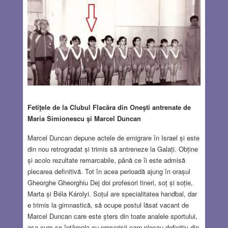
Fetiţele de la Clubul Flacăra din Oneşti antrenate de
Maria Simionescu şi Marcel Duncan
Marcel Duncan depune actele de emigrare în Israel și este
din nou retrogradat și trimis să antreneze la Galați. Obține
și acolo rezultate remarcabile, până ce îi este admisă
plecarea definitivă. Tot în acea perioadă ajung în orașul
Gheorghe Gheorghiu Dej doi profesori tineri, soț și soție,
Marta și Béla Károlyi. Soțul are specialitatea handbal, dar
e trimis la gimnastică, să ocupe postul lăsat vacant de
Marcel Duncan care este șters din toate analele sportului,
așa cum se întâmpla cu proscrișii care plecau definitiv din