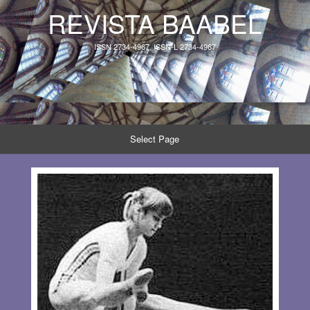
REVISTA BAABEL
ISSN 2734-4967, ISSN-L 2734-4967
Select Page