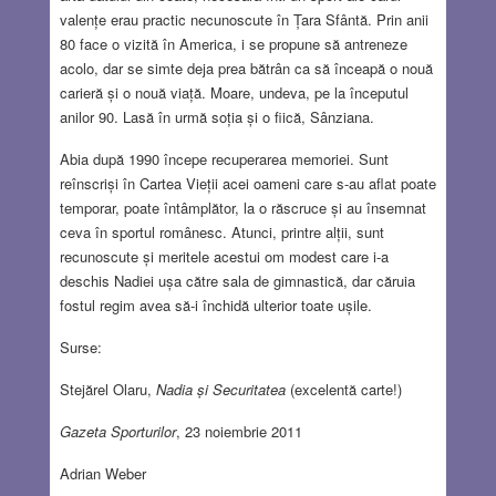
valențe erau practic necunoscute în Țara Sfântă. Prin anii
80 face o vizită în America, i se propune să antreneze
acolo, dar se simte deja prea bătrân ca să înceapă o nouă
carieră și o nouă viață. Moare, undeva, pe la începutul
anilor 90. Lasă în urmă soția și o fiică, Sânziana.
Abia după 1990 începe recuperarea memoriei. Sunt
reînscriși în Cartea Vieții acei oameni care s-au aflat poate
temporar, poate întâmplător, la o răscruce și au însemnat
ceva în sportul românesc. Atunci, printre alții, sunt
recunoscute și meritele acestui om modest care i-a
deschis Nadiei ușa către sala de gimnastică, dar căruia
fostul regim avea să-i închidă ulterior toate ușile.
Surse:
Stejărel Olaru,
Nadia și Securitatea
(excelentă carte!)
Gazeta Sporturilor
, 23 noiembrie 2011
Adrian Weber