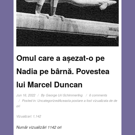
Omul care a așezat-o pe
Nadia pe bârnă. Povestea
lui Marcel Duncan
Jun 16, 2022
By
George Uri Schimmerling
6 comments
Posted in:
Uncategorized
Aceasta postare a fost vizualizata de de
ori
Vizualizari:
1,142
Număr vizualizări 1142 ori