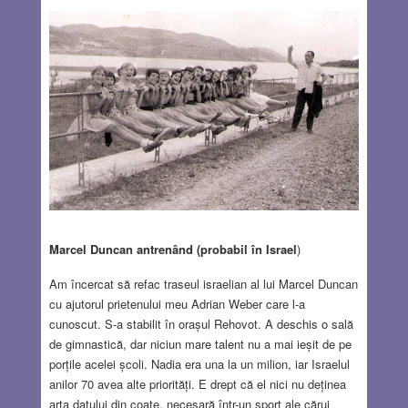
Marcel Duncan antrenând (probabil în Israel
)
Am încercat să refac traseul israelian al lui Marcel Duncan
cu ajutorul prietenului meu Adrian Weber care l-a
cunoscut. S-a stabilit în orașul Rehovot. A deschis o sală
de gimnastică, dar niciun mare talent nu a mai ieșit de pe
porțile acelei școli. Nadia era una la un milion, iar Israelul
anilor 70 avea alte priorități. E drept că el nici nu deținea
arta datului din coate, necesară într-un sport ale cărui