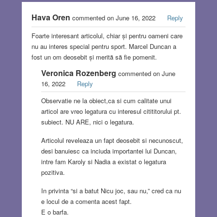
Hava Oren
commented on June 16, 2022
Reply
Foarte interesant articolul, chiar și pentru oameni care
nu au interes special pentru sport. Marcel Duncan a
fost un om deosebit și merită să fie pomenit.
Veronica Rozenberg
commented on June
16, 2022
Reply
Observatie ne la obiect,ca si cum calitate unui
articol are vreo legatura cu interesul citititorului pt.
subiect. NU ARE, nici o legatura.
Articolul reveleaza un fapt deosebit si necunoscut,
desi banuiesc ca inciuda importantei lui Duncan,
intre fam Karoly si Nadia a existat o legatura
pozitiva.
In privinta “si a batut Nicu joc, sau nu,” cred ca nu
e locul de a comenta acest fapt.
E o barfa.