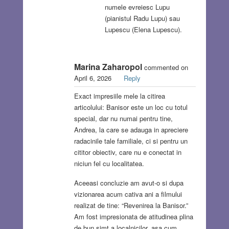
numele evreiesc Lupu
(pianistul Radu Lupu) sau
Lupescu (Elena Lupescu).
Marina Zaharopol
commented on
April 6, 2026
Reply
Exact impresiile mele la citirea
articolului: Banisor este un loc cu totul
special, dar nu numai pentru tine,
Andrea, la care se adauga in apreciere
radacinile tale familiale, ci si pentru un
cititor obiectiv, care nu e conectat in
niciun fel cu localitatea.
Aceeasi concluzie am avut-o si dupa
vizionarea acum cativa ani a filmului
realizat de tine: “Revenirea la Banisor.”
Am fost impresionata de atitudinea plina
de bun simt a localnicilor, asa cum