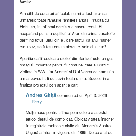
familie.
Am citit de doua ori articolul, nu mi a fost usor sa
urmaresc toate ramurile familiei Farkas, inrudita cu
Fichman, in mijlocul careia s a nascut eroul. El
neaparand pe lista copiilor lui Aron din prima casatorie
dar fiind totusi unul din ei, oare faptul ca anul nasterii
eta 1892, sa fi fost cauza absentei sale din lista?
Aparitia cartii dedicate eroilor din Banisor este un gest
omagial important pentru fii comunei care au cazut
victime in WWI, iar Andreei si Dlui Vanca de care ni s
a mai povestit, li se cuvin toata stima. Succes in a
finaliza proiectul ptin aparitia cartii.
Andrea Ghiţă
commented on April 3, 2026
Reply
Mulţumesc pentru citirea pe îndelete a acestui
articol destul de complicat. Obligativitatea înscrierii
în registrele matricole civile din Monarhia Austro-
Ungară a intrat în vigoare din 1895. De ce atât de