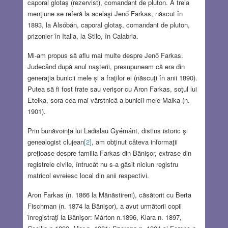
caporal glotaş (rezervist), comandant de pluton. A treia
menţiune se referă la acelaşi Jenő Farkas, născut în
1893, la Alsóbán, caporal glotaş, comandant de pluton,
prizonier în Italia, la Stilo, în Calabria.
Mi-am propus să aflu mai multe despre Jenő Farkas.
Judecând după anul naşterii, presupuneam că era din
generaţia bunicii mele și a fraţilor ei (născuţi în anii 1890).
Putea să fi fost frate sau verişor cu Aron Farkas, soţul lui
Etelka, sora cea mai vârstnică a bunicii mele Malka (n.
1901).
Prin bunăvoinţa lui Ladislau Gyémánt, distins istoric şi
genealogist clujean
[2]
, am obţinut câteva informaţii
preţioase despre familia Farkas din Bănişor, extrase din
registrele civile, întrucât nu s-a găsit niciun registru
matricol evreiesc local din anii respectivi.
Aron Farkas (n. 1866 la Mănăstireni), căsătorit cu Berta
Fischman (n. 1874 la Bănişor), a avut următorii copii
înregistraţi la Bănişor: Márton n.1896, Klara n. 1897,