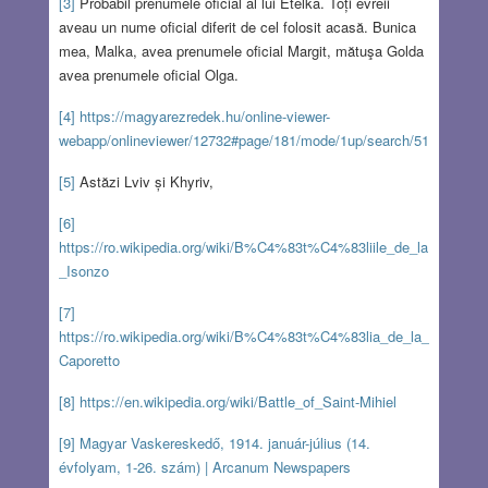
[3]
Probabil prenumele oficial al lui Etelka. Toți evreii
aveau un nume oficial diferit de cel folosit acasă. Bunica
mea, Malka, avea prenumele oficial Margit, mătuşa Golda
avea prenumele oficial Olga.
[4]
https://magyarezredek.hu/online-viewer-
webapp/onlineviewer/12732#page/181/mode/1up/search/51
[5]
Astăzi Lviv și Khyriv,
[6]
https://ro.wikipedia.org/wiki/B%C4%83t%C4%83liile_de_la
_Isonzo
[7]
https://ro.wikipedia.org/wiki/B%C4%83t%C4%83lia_de_la_
Caporetto
[8]
https://en.wikipedia.org/wiki/Battle_of_Saint-Mihiel
[9]
Magyar Vaskereskedő, 1914. január-július (14.
évfolyam, 1-26. szám) | Arcanum Newspapers