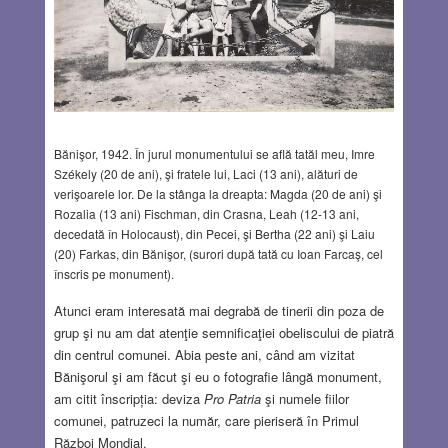
Bănişor, 1942. În jurul monumentului se află tatăl meu, Imre
Székely (20 de ani), şi fratele lui, Laci (13 ani), alături de
verişoarele lor. De la stânga la dreapta: Magda (20 de ani) şi
Rozalia (13 ani) Fischman, din Crasna, Leah (12-13 ani,
decedată în Holocaust), din Pecei, şi Bertha (22 ani) şi Laiu
(20) Farkas, din Bănişor, (surori după tată cu Ioan Farcaş, cel
înscris pe monument).
Atunci eram interesată mai degrabă de tinerii din poza de
grup şi nu am dat atenţie semnificaţiei obeliscului de piatră
din centrul comunei. Abia peste ani, când am vizitat
Bănişorul şi am făcut şi eu o fotografie lângă monument,
am citit înscripția: deviza
Pro Patria
şi numele fiilor
comunei, patruzeci la număr, care pieriseră în Primul
Război Mondial.