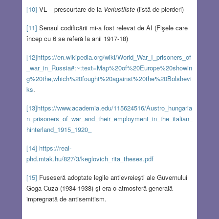
[10]
VL – prescurtare de la
Verlustliste
(listă de pierderi)
[11]
Sensul codificării mi-a fost relevat de AI (Fişele care
încep cu 6 se referă la anii 1917-18)
[12]
https://en.wikipedia.org/wiki/World_War_I_prisoners_of
_war_in_Russia#:~:text=Map%20of%20Europe%20showin
g%20the,which%20fought%20against%20the%20Bolshevi
ks
.
[13]
https://www.academia.edu/115624516/Austro_hungaria
n_prisoners_of_war_and_their_employment_in_the_italian_
hinterland_1915_1920_
[14]
https://real-
phd.mtak.hu/827/3/keglovich_rita_theses.pdf
[15]
Fuseseră adoptate legile antievreieşti ale Guvernului
Goga Cuza (1934-1938) şi era o atmosferă generală
impregnată de antisemitism.