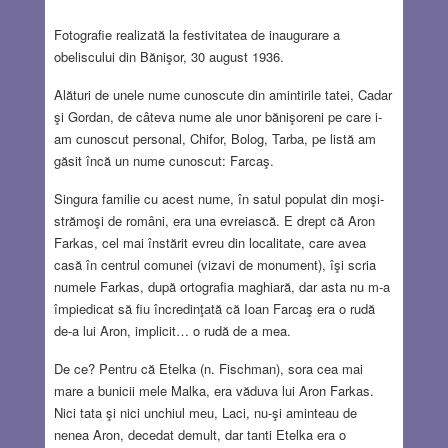
Fotografie realizată la festivitatea de inaugurare a
obeliscului din Bănişor, 30 august 1936.
Alături de unele nume cunoscute din amintirile tatei, Cadar
şi Gordan, de câteva nume ale unor bănişoreni pe care i-
am cunoscut personal, Chifor, Bolog, Tarba, pe listă am
găsit încă un nume cunoscut: Farcaş.
Singura familie cu acest nume, în satul populat din moşi-
strămoşi de români, era una evreiască. E drept că Aron
Farkas, cel mai înstărit evreu din localitate, care avea
casă în centrul comunei (vizavi de monument), îşi scria
numele Farkas, după ortografia maghiară, dar asta nu m-a
împiedicat să fiu încredinţată că Ioan Farcaş era o rudă
de-a lui Aron, implicit… o rudă de a mea.
De ce? Pentru că Etelka (n. Fischman), sora cea mai
mare a bunicii mele Malka, era văduva lui Aron Farkas.
Nici tata şi nici unchiul meu, Laci, nu-şi aminteau de
nenea Aron, decedat demult, dar tanti Etelka era o