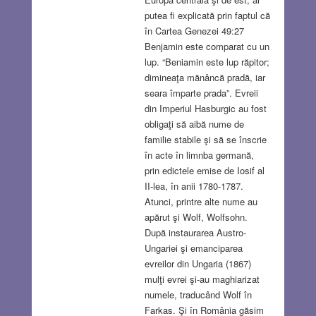
putea fi explicată prin faptul că
în Cartea Genezei 49:27
Benjamin este comparat cu un
lup. “Beniamin este lup răpitor;
dimineaţa mănâncă pradă, iar
seara împarte prada”. Evreii
din Imperiul Hasburgic au fost
obligaţi să aibă nume de
familie stabile şi să se înscrie
în acte în limnba germană,
prin edictele emise de Iosif al
II-lea, în anii 1780-1787.
Atunci, printre alte nume au
apărut şi Wolf, Wolfsohn.
După instaurarea Austro-
Ungariei şi emanciparea
evreilor din Ungaria (1867)
mulţi evrei şi-au maghiarizat
numele, traducând Wolf în
Farkas. Şi în România găsim