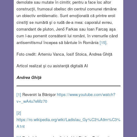
demolate sau mutate în cimitir, pentru a face loc altor
construcţii, frumosul obelisc din centrul comunei rămâne
un obiectiv emblematic. Sunt emoţionată că printre eroii
cinstiţi se numără şi o rudă de-a mea: caporalul evreu,
comandant de pluton, Jenő Farkas sau Ioan Farcaş aşa
cum l-au pomenit consătenii lui români, în vremurile când
antisemitismul începea să bântuie în România
[15]
.
Foto credit: Artemiu Vanca, Iosif Stoica, Andrea Ghiţă
Articol realizat şi cu asistenţă digitală AI
Andrea Ghiţă
[1]
Reveniri la Bănişor
https://www.youtube.com/watch?
v=_wA4u7eMz70
[2]
https://ro.wikipedia.org/wiki/Ladislau_Gy%C3%A9m%C3%
A1nt