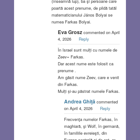
(înseamnă lup), ba şi persoane care
poartă acest prenume, de pildă tatăl
matematicianului János Bolyai se
numea Farkas Bolyai.
Eva Grosz
commented on April
4, 2026
Reply
În Israel sunt mulți cu numele de
Zeev= Farkas.
Dar acest nume este folosit ca
prenume .
Am găsit nume Zeev, care e venit
din Farkas.
Mulți și-au păstrat numele Farkas.
Andrea Ghiţă
commented
on April 4, 2026
Reply
Frecvenţa numelor Farkas, în
maghiară, şi Wolf, în germană,
în familiile evreieşti, din
Europa centrală şi de est, ar