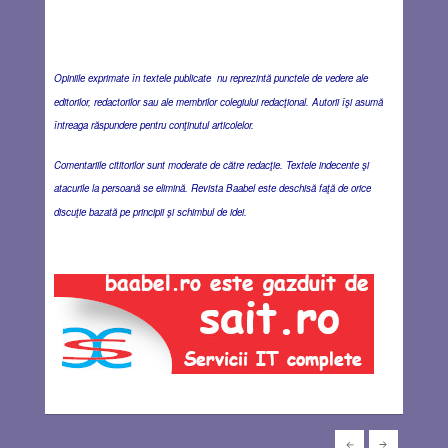
Opiniile exprimate în textele publicate nu reprezintă punctele de vedere ale
editorilor, redactorilor sau ale membrilor colegiului redacţional. Autorii îşi asumă
întreaga răspundere pentru conţinutul articolelor.
Comentariile cititorilor sunt moderate de către redacţie. Textele indecente şi
atacurile la persoană se elimină. Revista Baabel este deschisă faţă de orice
discuţie bazată pe principii şi schimbul de idei.