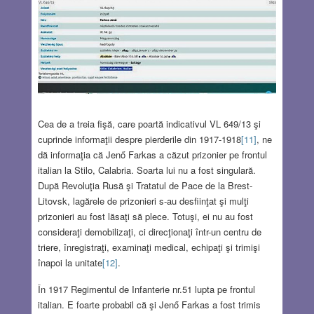
Cea de a treia fişă, care poartă indicativul VL 649/13 şi
cuprinde informaţii despre pierderile din 1917-1918
[11]
, ne
dă informaţia că Jenő Farkas a căzut prizonier pe frontul
italian la Stilo, Calabria. Soarta lui nu a fost singulară.
După Revoluţia Rusă şi Tratatul de Pace de la Brest-
Litovsk, lagărele de prizonieri s-au desfiinţat şi mulţi
prizonieri au fost lăsaţi să plece. Totuşi, ei nu au fost
consideraţi demobilizaţi, ci direcţionaţi într-un centru de
triere, înregistraţi, examinaţi medical, echipaţi şi trimişi
înapoi la unitate
[12]
.
În 1917 Regimentul de Infanterie nr.51 lupta pe frontul
italian. E foarte probabil că şi Jenő Farkas a fost trimis