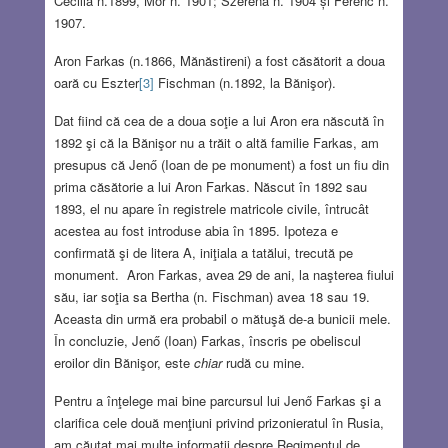
Cecilia n.1899, Mor n. 1901; Szerena n. 1904 și Ferenc n.
1907.
Aron Farkas (n.1866, Mănăstireni) a fost căsătorit a doua
oară cu Eszter
[3]
Fischman (n.1892, la Bănişor).
Dat fiind că cea de a doua soţie a lui Aron era născută în
1892 şi că la Bănişor nu a trăit o altă familie Farkas, am
presupus că Jenő (Ioan de pe monument) a fost un fiu din
prima căsătorie a lui Aron Farkas. Născut în 1892 sau
1893, el nu apare în registrele matricole civile, întrucât
acestea au fost introduse abia în 1895. Ipoteza e
confirmată şi de litera A, iniţiala a tatălui, trecută pe
monument. Aron Farkas, avea 29 de ani, la naşterea fiului
său, iar soţia sa Bertha (n. Fischman) avea 18 sau 19.
Aceasta din urmă era probabil o mătuşă de-a bunicii mele.
În concluzie, Jenő (Ioan) Farkas, înscris pe obeliscul
eroilor din Bănişor, este
chiar
rudă cu mine.
Pentru a înţelege mai bine parcursul lui Jenő Farkas şi a
clarifica cele două menţiuni privind prizonieratul în Rusia,
am căutat mai multe informaţii despre Regimentul de