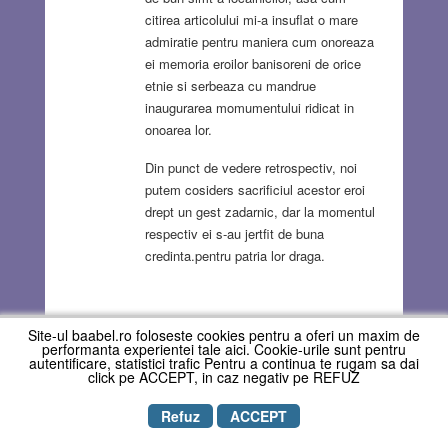
citirea articolului mi-a insuflat o mare
admiratie pentru maniera cum onoreaza
ei memoria eroilor banisoreni de orice
etnie si serbeaza cu mandrue
inaugurarea momumentului ridicat in
onoarea lor.
Din punct de vedere retrospectiv, noi
putem cosiders sacrificiul acestor eroi
drept un gest zadarnic, dar la momentul
respectiv ei s-au jertfit de buna
credinta.pentru patria lor draga.
Site-ul baabel.ro foloseste cookies pentru a oferi un maxim de
performanta experientei tale aici. Cookie-urile sunt pentru
autentificare, statistici trafic Pentru a continua te rugam sa dai
click pe ACCEPT, in caz negativ pe REFUZ
Eva Grosz
commented on April 3, 2026
Reply
Refuz
ACCEPT
Cred că nu este ușor să ajungi la asemenea
documente și munca ta Andrea, va fi răsplătită prin