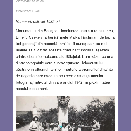
vizualizata de de ori
Vizualizari:
1,085
Număr vizualizări 1085 ori
Monumentul din Bănişor – localitatea natală a tatălui meu,
Emeric Székely, a bunicii mele Malka Fischman, de fapt a
trei generaţii din această familie –îl cunoşteam cu mult
înainte să fi vizitat această comună frumoasă, aşezată
printre dealurile molcome ale Sălajului. L-am văzut pe una
dintre fotografiile care supravieţuiseră Holocaustului,
păstrate în albumul familiei, mărturie a vremurilor dinainte
de tragedia care avea să spulbere existenţa tinerilor
fotografiaţi într-o zi din vara anului 1942, în proximitatea
acestui monument.