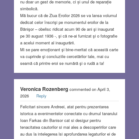
nu doar un gest de memorie, ci și unul de reparație
simbolică.
Mă bucur că de Ziua Eroilor 2026 se va lansa volumul
dedicat celor înscrişi pe monumentul eroilor de la
Bănişor – obelisc ridicat acum 90 de ani şi inaugurat
pe 30 august 1936 -, şi că ne-ai furnizat şi o fotografie
a acelui moment al inaugurării.
Mi se pare emoţionant şi bine-meritat că această carte
va cuprinde şi concluziile cercetărilor tale, mai cu
seamă că printre eroi se numără şi o rudă a ta!
Veronica Rozenberg
commented on April 3,
2026
Reply
Felicitari sincere Andreei, atat pentru prezentarea
istorica a evenimentelor conectate cu drumul tanarului
Ioan Farkas din Banisor cat si desigur pentru
tenacitatea cautorilor si mai ales a descoperirilor care
au dus la intelegerea lsi aprofundarea legaturilor ei de