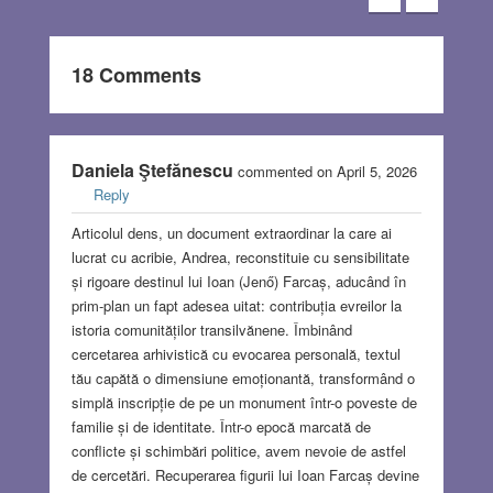
18 Comments
Daniela Ştefănescu
commented on April 5, 2026
Reply
Articolul dens, un document extraordinar la care ai
lucrat cu acribie, Andrea, reconstituie cu sensibilitate
și rigoare destinul lui Ioan (Jenő) Farcaș, aducând în
prim-plan un fapt adesea uitat: contribuția evreilor la
istoria comunităților transilvănene. Îmbinând
cercetarea arhivistică cu evocarea personală, textul
tău capătă o dimensiune emoționantă, transformând o
simplă inscripție de pe un monument într-o poveste de
familie și de identitate. Într-o epocă marcată de
conflicte și schimbări politice, avem nevoie de astfel
de cercetări. Recuperarea figurii lui Ioan Farcaș devine