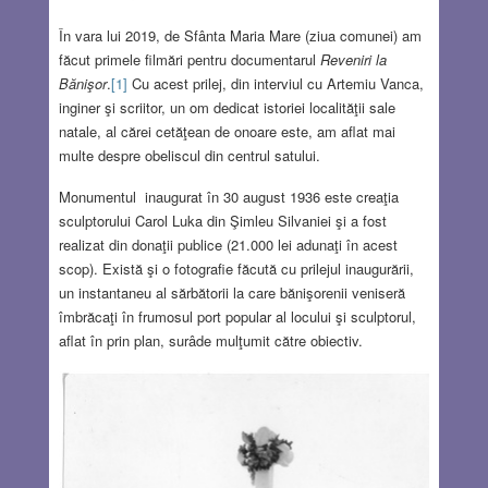
În vara lui 2019, de Sfânta Maria Mare (ziua comunei) am
făcut primele filmări pentru documentarul
Reveniri la
Bănişor
.
[1]
Cu acest prilej, din interviul cu Artemiu Vanca,
inginer şi scriitor, un om dedicat istoriei localităţii sale
natale, al cărei cetăţean de onoare este, am aflat mai
multe despre obeliscul din centrul satului.
Monumentul inaugurat în 30 august 1936 este creaţia
sculptorului Carol Luka din Şimleu Silvaniei şi a fost
realizat din donaţii publice (21.000 lei adunaţi în acest
scop). Există şi o fotografie făcută cu prilejul inaugurării,
un instantaneu al sărbătorii la care bănişorenii veniseră
îmbrăcaţi în frumosul port popular al locului şi sculptorul,
aflat în prin plan, surâde mulţumit către obiectiv.