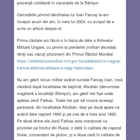
prezenţă cotidiană în vacanţele de la Bănişor.
Cercetările privind identitatea lui Ioan Farcaş le-am
început acum doi ani, în vara lui 2024, cu scopul de a
scrie un articol despre el.
Prima căutare am făcut-o în baza de date a Arhivelor
Militare Ungare, cu privire la pierderile (militari decedaţi,
răniţi sau căzuţi prizonieri) din Primul Război Mondial
https://adatbazisokonline.mnl.gov.hu/adatbazis/a-magyar-
katona-aldozatvallalasa-a-nagy-haboruban
.
Nu am găsit niciun militar având numele Farcaş Ioan, însă
căutând după localitatea de baştină, Alsóbán (denumirea
maghiară a localităţii Bănişor), am găsit trei fişe unde
apărea Jenő Farkas. Toate trei par să vizeze aceeaşi
persoană, din localitatea Alsóbán, deşi pe două apare ca
având data naşterii 1893 şi pe cea de a treia anul 1892.
Pe două dintre ele Jenő Farkas este menţionat ca
prizonier pe frontul din Rusia, o dată în calitate de caporal
titular, comandant de pluton, şi a doua oară în calitate de