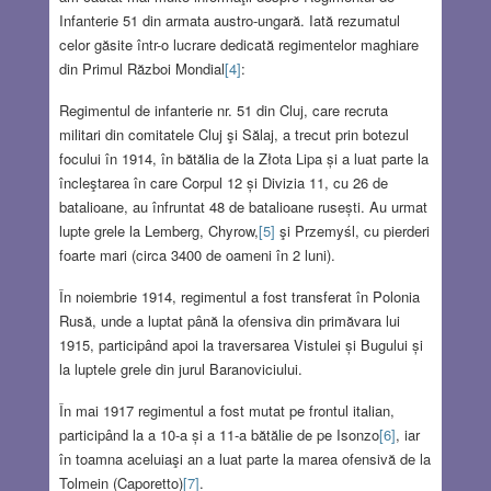
Infanterie 51 din armata austro-ungară. Iată rezumatul
celor găsite într-o lucrare dedicată regimentelor maghiare
din Primul Război Mondial
[4]
:
Regimentul de infanterie nr. 51 din Cluj, care recruta
militari din comitatele Cluj şi Sălaj, a trecut prin botezul
focului în 1914, în bătălia de la Złota Lipa și a luat parte la
încleştarea în care Corpul 12 și Divizia 11, cu 26 de
batalioane, au înfruntat 48 de batalioane rusești. Au urmat
lupte grele la Lemberg, Chyrow,
[5]
şi Przemyśl, cu pierderi
foarte mari (circa 3400 de oameni în 2 luni).
În noiembrie 1914, regimentul a fost transferat în Polonia
Rusă, unde a luptat până la ofensiva din primăvara lui
1915, participând apoi la traversarea Vistulei și Bugului și
la luptele grele din jurul Baranoviciului.
În mai 1917 regimentul a fost mutat pe frontul italian,
participând la a 10-a și a 11-a bătălie de pe Isonzo
[6]
, iar
în toamna aceluiaşi an a luat parte la marea ofensivă de la
Tolmein (Caporetto)
[7]
.