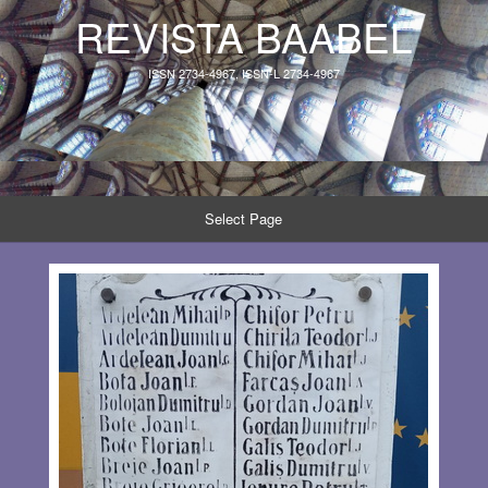
REVISTA BAABEL
ISSN 2734-4967, ISSN-L 2734-4967
Select Page