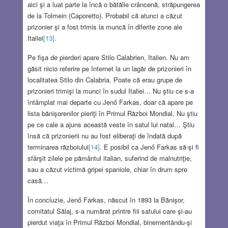
aici şi a luat parte la încă o bătălie crâncenă, străpungerea
de la Tolmein (Caporetto). Probabil că atunci a căzut
prizonier şi a fost trimis la muncă în diferite zone ale
Italiei
[13]
.
Pe fişa de pierderi apare Stilo Calabrien, Italien. Nu am
găsit nicio referire pe Internet la un lagăr de prizonieri în
localitatea Stilo din Calabria. Poate că erau grupe de
prizonieri trimişi la munci în sudul Italiei… Nu ştiu ce s-a
întâmplat mai departe cu Jenő Farkas, doar că apare pe
lista bănişorenilor pieriţi în Primul Război Mondial. Nu ştiu
pe ce cale a ajuns această veste în satul lui natal… Ştiu
însă că prizonierii nu au fost eliberaţi de îndată după
terminarea războiului
[14]
. E posibil ca Jenő Farkas să-şi fi
sfârşit zilele pe pământul italian, suferind de malnutriţie,
sau a căzut victimă gripei spaniole, chiar în drum spre
casă…
În concluzie, Jenő Farkas, născut în 1893 la Bănişor,
comitatul Sălaj, s-a numărat printre fiii satului care şi-au
pierdut viaţa în Primul Război Mondial, binemeritându-şi