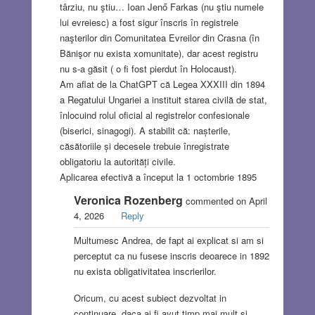
târziu, nu ştiu… Ioan Jenő Farkas (nu ştiu numele
lui evreiesc) a fost sigur înscris în registrele
naşterilor din Comunitatea Evreilor din Crasna (în
Bănişor nu exista xomunitate), dar acest registru
nu s-a găsit ( o fi fost pierdut în Holocaust).
Am aflat de la ChatGPT că Legea XXXIII din 1894
a Regatului Ungariei a instituit starea civilă de stat,
înlocuind rolul oficial al registrelor confesionale
(biserici, sinagogi). A stabilit că: nașterile,
căsătoriile și decesele trebuie înregistrate
obligatoriu la autorități civile.
Aplicarea efectivă a început la 1 octombrie 1895
Veronica Rozenberg
commented on April
4, 2026
Reply
Multumesc Andrea, de fapt ai explicat si am si
perceptut ca nu fusese inscris deoarece in 1892
nu exista obligativitatea inscrierilor.
Oricum, cu acest subiect dezvoltat in
continuare, daca ai fi avut timp mai mult si