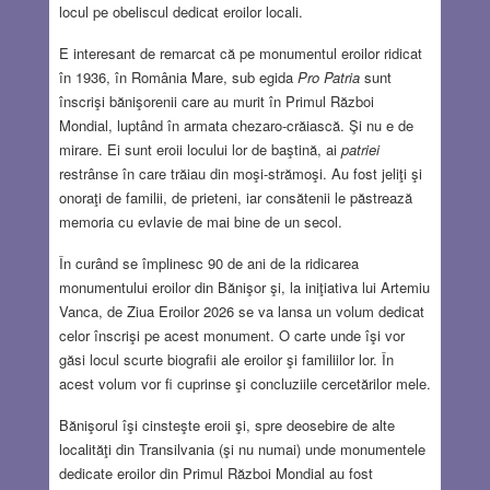
locul pe obeliscul dedicat eroilor locali.
E interesant de remarcat că pe monumentul eroilor ridicat
în 1936, în România Mare, sub egida
Pro Patria
sunt
înscrişi bănişorenii care au murit în Primul Război
Mondial, luptând în armata chezaro-crăiască. Şi nu e de
mirare. Ei sunt eroii locului lor de baştină, ai
patriei
restrânse în care trăiau din moşi-strămoşi. Au fost jeliţi şi
onoraţi de familii, de prieteni, iar consătenii le păstrează
memoria cu evlavie de mai bine de un secol.
În curând se împlinesc 90 de ani de la ridicarea
monumentului eroilor din Bănişor şi, la iniţiativa lui Artemiu
Vanca, de Ziua Eroilor 2026 se va lansa un volum dedicat
celor înscrişi pe acest monument. O carte unde îşi vor
găsi locul scurte biografii ale eroilor şi familiilor lor. În
acest volum vor fi cuprinse şi concluziile cercetărilor mele.
Bănişorul îşi cinsteşte eroii şi, spre deosebire de alte
localităţi din Transilvania (şi nu numai) unde monumentele
dedicate eroilor din Primul Război Mondial au fost