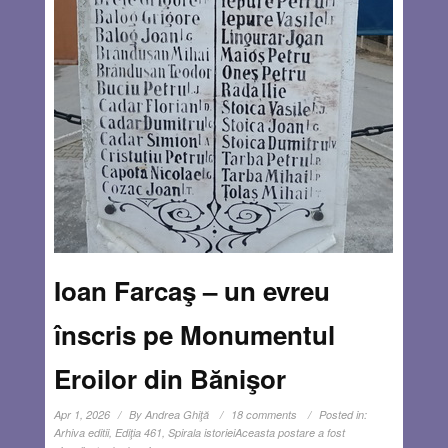
Ioan Farcaş – un evreu
înscris pe Monumentul
Eroilor din Bănişor
Apr 1, 2026
By
Andrea Ghiţă
18 comments
Posted in:
Arhiva editii
,
Ediţia 461
,
Spirala istoriei
Aceasta postare a fost