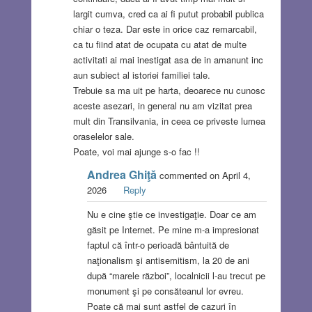
largit cumva, cred ca ai fi putut probabil publica
chiar o teza. Dar este in orice caz remarcabil,
ca tu fiind atat de ocupata cu atat de multe
activitati ai mai inestigat asa de in amanunt inc
aun subiect al istoriei familiei tale.
Trebuie sa ma uit pe harta, deoarece nu cunosc
aceste asezari, in general nu am vizitat prea
mult din Transilvania, in ceea ce priveste lumea
oraselelor sale.
Poate, voi mai ajunge s-o fac !!
Andrea Ghiţă
commented on April 4,
2026
Reply
Nu e cine ştie ce investigaţie. Doar ce am
găsit pe Internet. Pe mine m-a impresionat
faptul că într-o perioadă bântuită de
naţionalism şi antisemitism, la 20 de ani
după “marele război”, localnicii l-au trecut pe
monument şi pe consăteanul lor evreu.
Poate că mai sunt astfel de cazuri în