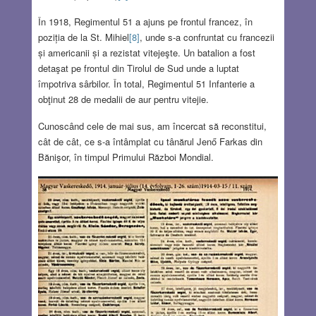
În 1918, Regimentul 51 a ajuns pe frontul francez, în
poziția de la St. Mihiel
[8]
, unde s-a confruntat cu francezii
și americanii și a rezistat vitejeşte. Un batalion a fost
detaşat pe frontul din Tirolul de Sud unde a luptat
împotriva sârbilor. În total, Regimentul 51 Infanterie a
obţinut 28 de medalii de aur pentru vitejie.
Cunoscând cele de mai sus, am încercat să reconstitui,
cât de cât, ce s-a întâmplat cu tânărul Jenő Farkas din
Bănişor, în timpul Primului Război Mondial.