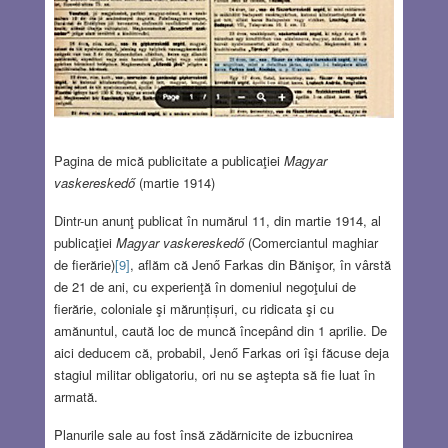
Pagina de mică publicitate a publicaţiei
Magyar
vaskereskedő
(martie 1914)
Dintr-un anunţ publicat în numărul 11, din martie 1914, al
publicaţiei
Magyar vaskereskedő
(Comerciantul maghiar
de fierărie)
[9]
, aflăm că Jenő Farkas din Bănişor, în vârstă
de 21 de ani, cu experienţă în domeniul negoţului de
fierărie, coloniale şi mărunțișuri, cu ridicata şi cu
amănuntul, caută loc de muncă începând din 1 aprilie. De
aici deducem că, probabil, Jenő Farkas ori îşi făcuse deja
stagiul militar obligatoriu, ori nu se aştepta să fie luat în
armată.
Planurile sale au fost însă zădărnicite de izbucnirea