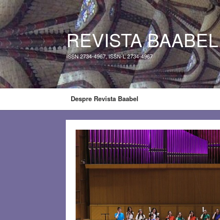
REVISTA BAABEL
ISSN 2734-4967, ISSN-L 2734-4967
Despre Revista Baabel