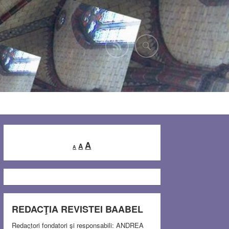
Decrease
Reset
Increase
A
A
A
font
font
font
size.
size.
size.
REDACŢIA REVISTEI BAABEL
Redactori fondatori şi responsabili: ANDREA