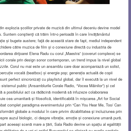
 din explozia școlilor private de muzică din ultimul deceniu devine model
du. Suntem conştienţi că trăim într-o perioadă în care învățământul
ație și bugete austere; faţă de această stare de fapt, mediul independent
schidere către muzica de film și o conexiune directă cu industria de
 Abordarea dirijoarei Elena Radu cu corul „Maestra” (coveruri complexe) se
cii corale prin design sonor contemporan, un trend impus la nivel global
zzile
. Corul nu mai este un ansamblu care doar acompaniază un solist,
 percuție vocală (beatbox) și energie pop; generația actuală de copii
unt perfect sincronizați cu playlistul global, dar îl execută la un nivel de
 sistemul public (Ansamblurile Corale Radio, “Vocea Mâinilor”) și cel
ă a posibilului act ca rădăcină modernă să infuzeze colaborarea
uie cea umanitară și filosofică, identificabilă în mișcarea „Art for Social
imbat complet paradigma evenimentului prin “Can You Hear Me, Too/ Can
ormării globale a modului în care privim dizabilitatea şi incluziunea prin
espre auzul biologic, ci despre vibrație, emoție și conexiune umană pură.
part aceeași scenă mare a țării, Sala Radio devine un spațiu al egalității
r abilitatea de a uni şi astfel Bucureștiul se aliniază cu marile capitale