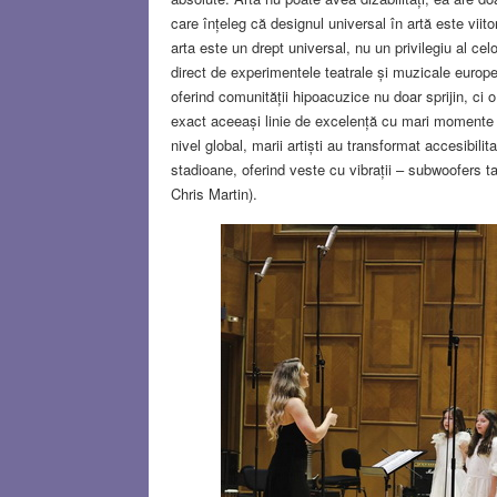
care înțeleg că designul universal în artă este vii
arta este un drept universal, nu un privilegiu al cel
direct de experimentele teatrale și muzicale europen
oferind comunității hipoacuzice nu doar sprijin, ci 
exact aceeași linie de excelență cu mari momente 
nivel global, marii artiști au transformat accesibil
stadioane, oferind veste cu vibrații – subwoofers tac
Chris Martin).