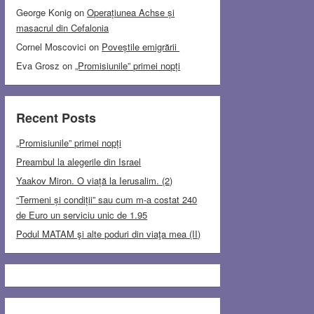
George Konig
on
Operațiunea Achse și
masacrul din Cefalonia
Cornel Moscovici
on
Poveștile emigrării
Eva Grosz
on
„Promisiunile” primei nopți
Recent Posts
„Promisiunile” primei nopți
Preambul la alegerile din Israel
Yaakov Miron. O viață la Ierusalim. (2)
“Termeni și condiții” sau cum m-a costat 240
de Euro un serviciu unic de 1.95
Podul MATAM şi alte poduri din viaţa mea (II)