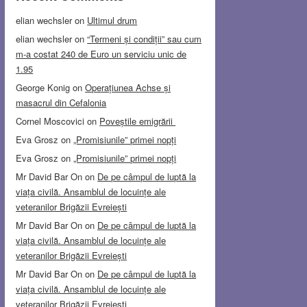
elian wechsler
on
Ultimul drum
elian wechsler
on
“Termeni și condiții” sau cum
m-a costat 240 de Euro un serviciu unic de
1.95
George Konig
on
Operațiunea Achse și
masacrul din Cefalonia
Cornel Moscovici
on
Poveștile emigrării
Eva Grosz
on
„Promisiunile” primei nopți
Eva Grosz
on
„Promisiunile” primei nopți
Mr David Bar On
on
De pe câmpul de luptă la
viața civilă. Ansamblul de locuințe ale
veteranilor Brigăzii Evreiești
Mr David Bar On
on
De pe câmpul de luptă la
viața civilă. Ansamblul de locuințe ale
veteranilor Brigăzii Evreiești
Mr David Bar On
on
De pe câmpul de luptă la
viața civilă. Ansamblul de locuințe ale
veteranilor Brigăzii Evreiești