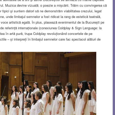
torul. Muzica devine vizuală: o poezie a mișcării. Trăim cu convingerea că
or tipici şi suntem datori să ne demonstrăm viabilitatea crezului, legat
e, unde limbajul semnelor a fost ridicat la rang de estetică teatrală,
o voce artistică egală. În plus, plasează evenimentul de la București pe
de referință internaționale (conexiunea Coldplay & Sign Language: la
itatea în artă pură, trupa Coldplay revoluționând concertele de pe
tile – și interpreți în limbajul semnelor care fac spectacol alături de