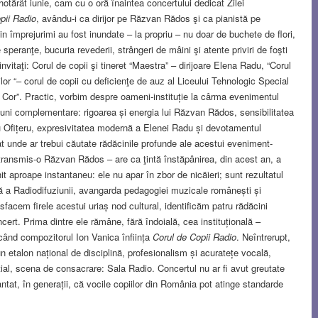
otărât iunie, cam cu o oră înaintea concertului dedicat Zilei
pii Radio
, avându-i ca dirijor pe Răzvan Rădos şi ca pianistă pe
n împrejurimi au fost inundate – la propriu – nu doar de buchete de flori,
speranţe, bucuria revederii, strângeri de mâini şi atente priviri de foşti
 invitaţi: Corul de copii şi tineret “Maestra” – dirijoare Elena Radu, “Corul
ilor “– corul de copii cu deficienţe de auz al Liceului Tehnologic Special
de Cor”. Practic, vorbim despre oameni-instituție la cârma evenimentul
ziuni complementare: rigoarea și energia lui Răzvan Rădos, sensibilitatea
viu Ofițeru, expresivitatea modernă a Elenei Radu și devotamentul
t unde ar trebui căutate rădăcinile profunde ale acestui eveniment-
transmis-o Răzvan Rădos – are ca ţintă înstăpânirea, din acest an, a
nit aproape instantaneu: ele nu apar în zbor de nicăieri; sunt rezultatul
ală a Radiodifuziunii, avangarda pedagogiei muzicale românești și
facem firele acestui uriaș nod cultural, identificăm patru rădăcini
cert. Prima dintre ele rămâne, fără îndoială, cea instituțională –
când compozitorul Ion Vanica înființa
Corul de Copii Radio
. Neîntrerupt,
n etalon național de disciplină, profesionalism și acuratețe vocală,
țial, scena de consacrare: Sala Radio. Concertul nu ar fi avut greutate
antat, în generații, că vocile copiilor din România pot atinge standarde