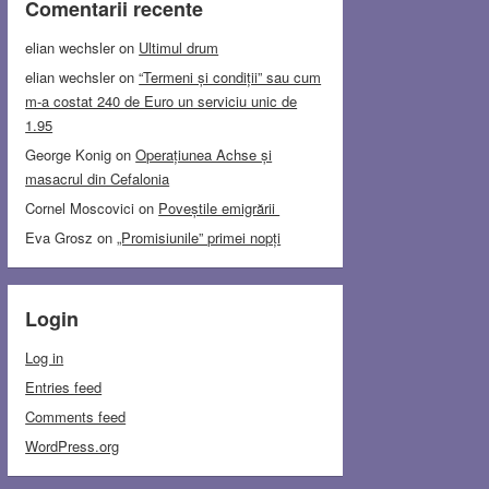
Comentarii recente
elian wechsler
on
Ultimul drum
elian wechsler
on
“Termeni și condiții” sau cum
m-a costat 240 de Euro un serviciu unic de
1.95
George Konig
on
Operațiunea Achse și
masacrul din Cefalonia
Cornel Moscovici
on
Poveștile emigrării
Eva Grosz
on
„Promisiunile” primei nopți
Login
Log in
Entries feed
Comments feed
WordPress.org