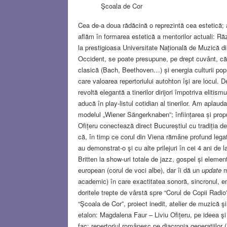
Şcoala de Cor
Cea de-a doua rădăcină o reprezintă cea estetică;
aflăm în formarea estetică a mentorilor actuali: R
la prestigioasa Universitate Națională de Muzică din
Occident, se poate presupune, pe drept cuvânt, că 
clasică (Bach, Beethoven…) și energia culturii pop
care valoarea repertoriului autohton îşi are locul. 
revoltă elegantă a tinerilor dirijori împotriva elitis
aducă în play-listul cotidian al tinerilor. Am aplaud
modelul „Wiener Sängerknaben”; înființarea și prop
Ofițeru conectează direct Bucureștiul cu tradiția d
că, în timp ce corul din Viena rămâne profund legat
au demonstrat-o şi cu alte prilejuri în cei 4 ani de 
Britten la show-uri totale de jazz, gospel și eleme
european (corul de voci albe), dar îi dă un
update
m
academic) în care exactitatea sonoră, sincronul, e
doritele trepte de vârstă spre “Corul de Copii Radio”
“Şcoala de Cor”, proiect inedit, atelier de muzică 
etalon: Magdalena Faur – Liviu Ofițeru, pe ideea ş
fac: repertoriul românesc pe diacronia generaţiil