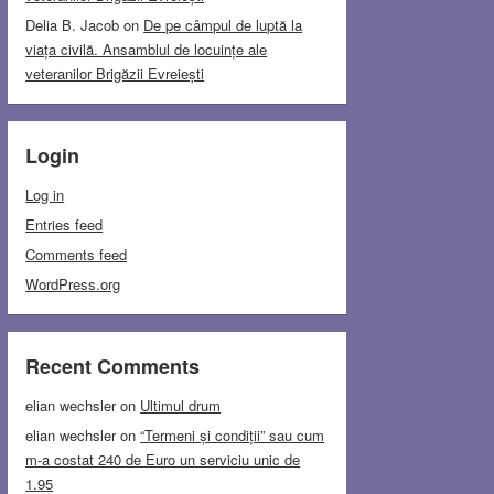
Delia B. Jacob
on
De pe câmpul de luptă la
viața civilă. Ansamblul de locuințe ale
veteranilor Brigăzii Evreiești
Login
Log in
Entries feed
Comments feed
WordPress.org
Recent Comments
elian wechsler
on
Ultimul drum
elian wechsler
on
“Termeni și condiții” sau cum
m-a costat 240 de Euro un serviciu unic de
1.95