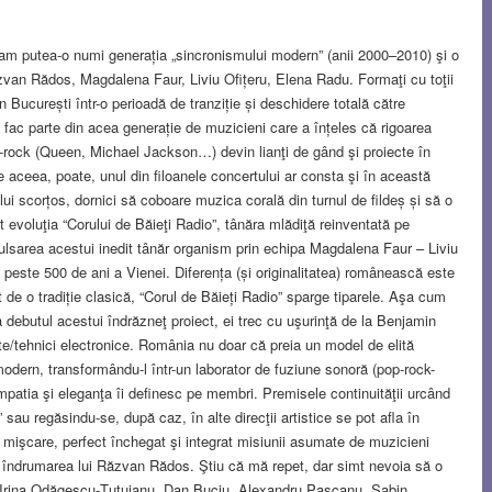
 am putea-o numi generația „sincronismului modern” (anii 2000–2010) şi o
ăzvan Rădos, Magdalena Faur, Liviu Ofițeru, Elena Radu. Formaţi cu toţii
 București într-o perioadă de tranziție și deschidere totală către
fac parte din acea generație de muzicieni care a înțeles că rigoarea
-rock (Queen, Michael Jackson…) devin lianţi de gând şi proiecte în
De aceea, poate, unul din filoanele concertului ar consta şi în această
mului scorțos, dornici să coboare muzica corală din turnul de fildeș și să o
at evoluţia “Corului de Băieţi Radio”, tânăra mlădiţă reinventată pe
ulsarea acestui inedit tânăr organism prin echipa Magdalena Faur – Liviu
e peste 500 de ani a Vienei. Diferența (și originalitatea) românească este
 de o tradiție clasică, “Corul de Băieți Radio” sparge tiparele. Aşa cum
la debutul acestui îndrăzneţ proiect, ei trec cu uşurinţă de la Benjamin
nte/tehnici electronice. România nu doar că preia un model de elită
odern, transformându-l într-un laborator de fuziune sonoră (pop-rock-
mpatia şi eleganţa îi definesc pe membri. Premisele continuităţii urcând
 sau regăsindu-se, după caz, în alte direcţii artistice se pot afla în
şi mişcare, perfect închegat şi integrat misiunii asumate de muzicieni
i îndrumarea lui Răzvan Rădos. Ştiu că mă repet, dar simt nevoia să o
or (Irina Odăgescu-Ţuţuianu, Dan Buciu, Alexandru Paşcanu, Sabin