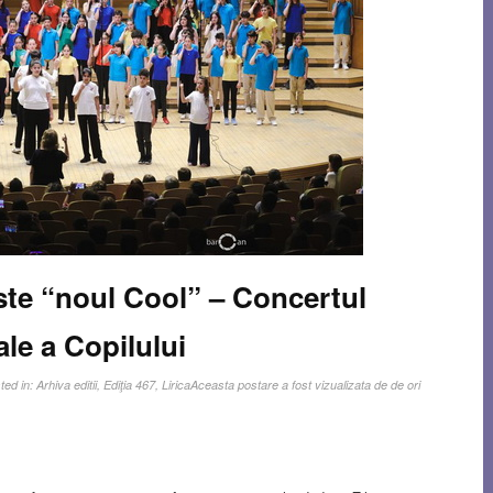
este “noul Cool” – Concertul
ale a Copilului
ted in:
Arhiva editii
,
Ediţia 467
,
Lirica
Aceasta postare a fost vizualizata de de ori