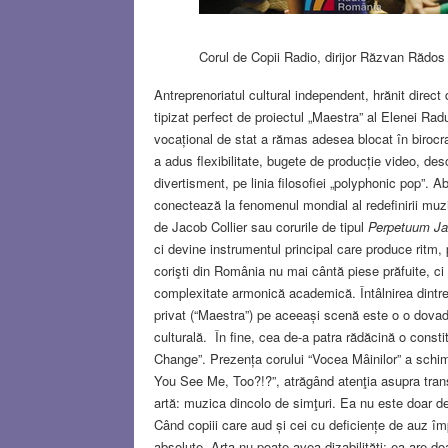
Corul de Copii Radio, dirijor Răzvan Rădos
Antreprenoriatul cultural independent, hrănit direct
tipizat perfect de proiectul „Maestra” al Elenei Ra
vocațional de stat a rămas adesea blocat în birocr
a adus flexibilitate, bugete de producție video, de
divertisment, pe linia filosofiei „polyphonic pop”.
conectează la fenomenul mondial al redefinirii muzi
de Jacob Collier sau corurile de tipul
Perpetuum Ja
ci devine instrumentul principal care produce ritm,
corişti din România nu mai cântă piese prăfuite, ci s
complexitate armonică academică. Întâlnirea dintre
privat (“Maestra”) pe aceeași scenă este o o dovad
culturală. În fine, cea de-a patra rădăcină o constit
Change”. Prezența corului “Vocea Mâinilor” a sch
You See Me, Too?!?”, atrăgând atenţia asupra transf
artă: muzica dincolo de simţuri. Ea nu este doar d
Când copiii care aud și cei cu deficiențe de auz îm
absolute. Arta nu poate avea dizabilități; ea are doa