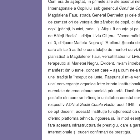
Cum era de aşteptat, în primele zile ale acestui neh
Internaţionale a Copilului sub genericul
Corul de Co
Magdalena Faur, strada General Berthelot şi cele di
de zumzet ori de voioşia din zâmbet de copil, ci de 
copii (părinţi, bunici, rude…). Afişul îi anunţa şi pe
de Băieţi Radio” – dirijor Liviu Ofiţeru, “Vocea mâin
nr. 3, dirijoare Marieta Negru şi “Atelierul Şcoala 
care aliniază astfel o constelație de mentori cu vi
pianistică a Magdalenei Faur, versatilitatea lui Li
terapeutic al Marietei Negru. Evident, m-am întreba
manifest din 6 iunie, concert care – aşa cum ne-a 
unei tradiţii la început de iunie. Răspunsul mi-a ve
unei convergențe organice între istoria instituțion
curentele de emancipare socială prin artă. Dacă des
posibile din care se hrănește unicitatea acestui con
respectiv ADN-ul
Școlii Corale Radio
: acel 1945 – 
de opt decenii, această instituție funcționează ca u
oferind platforma tehnică, rigoarea și, în mod esen
fără această infrastructură de prestigiu, care a gar
internaționale şi cuceri confirmări de prestigiu.