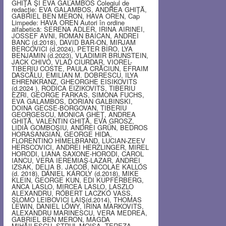
GHIŢĂ ŞI EVA GALAMBOS Colegiul de
redacţie: EVA GALAMBOS, ANDREA GHIŢĂ,
GABRIEL BEN MERON, HAVA OREN, Cap
Limpede: HAVA OREN Autori în ordine
alfabetică: SERENA ADLER, IRINA AIRINEI,
JOSSEF AVNI, ROMAN BAICAN, ANDREI
BANC (d.2018), DAVID BAR-ON, MIRJAM
BERCOVICI (d.2024), PETER BIRO, LYA
BENJAMIN (d.2023), VLADIMIR BRUNSTEIN,
JACK CHIVO, VLAD CIURDAR, VIOREL-
TIBERIU COSTE, PAULA CRĂCIUN, EFRAIM
DASCĂLU, EMILIAN M. DOBRESCU, ILYA
EHRENKRANZ, GHEORGHE EISIKOVITS
(d.2024 ), RODICA EIZIKOVITS, TIBERIU
EZRI, GEORGE FARKAS, SIMONA FUCHS,
EVA GALAMBOS, DORIAN GALBINSKI,
DOINA GECSE-BORGOVAN, TIBERIU
GEORGESCU, MONICA GHEŢ, ANDREA
GHIŢĂ, VALENTIN GHIŢĂ, EVA GROSZ,
LIDIA GOMBOŞIU, ANDREI GRÜN, BEDROS
HORASANGIAN, GEORGE HIDA,
FLORENTINO HIMELBRAND, LUCIAN-ZEEV
HERSCOVICI, ANDREI HERZLINGER, MIREL
HORODI, LIANA SAXONE-HORODI, CAROL
IANCU, VERA IEREMIAŞ-LAZAR, ANDREI
IZSAK, DELIA B. JACOB, NICOLAE KALLÓS
(d. 2018), DÁNIEL KÁROLY (d.2018), MIKE
KLEIN, GEORGE KUN, EDI KUPFERBERG,
ANCA LASLO, MIRCEA LASLO, LASZLO
ALEXANDRU, RÓBERT LACZKÓ VASS,
ŞLOMO LEIBOVICI LAIŞ(d.2014), THOMAS
LEWIN, DANIEL LŐWY, IRINA MARKOVITS,
ALEXANDRU MARINESCU, VERA MEDREA,
GABRIEL BEN MERON, MAGDA
MIHĂILESCU, STRUL MOISA, TEREZA