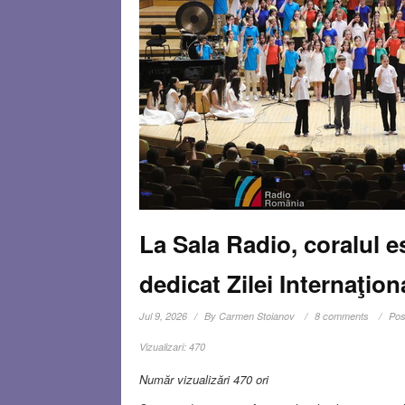
La Sala Radio, coralul 
dedicat Zilei Internaţion
Jul 9, 2026
By
Carmen Stoianov
8 comments
Pos
Vizualizari:
470
Număr vizualizări 470 ori