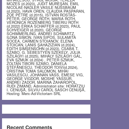
MOZES (d.2023), JUDIT MUREŞAN, EMIL
NICOLAE-NADLER VASILE NUSSBAUM
(d.2023), HAVA OREN, CLAUDIA PASPARAN,
ZOE PETRE (d.2015), ISTVÁN ROSTÁS-
PÉTER, GEORGE ROTH, MARIA ROTH,
VERONICA ROZENBERG TIBERIU ROTH
(d.2022) ERIKA SCHAFFER (d.2023), PAUL
SCHVEIGER (d.2020), GEORGE
SCHIMMERLING, ANDREI SCHWARTZ,
ILONA SIMON, IVAN SIPOS, SULAMITA
SOCEA, CARMEN STOIANOV, ELENA
STOICAN, LANIS ŞAHAZIZIAN (d.2024),
EDITH ŞIMŞENSOHN (d.2023), CSABA T.
SZABO, G. SEBESTYEN SZEKELY, JÚLIA
SZILÁGYI (d.2025), MIHÁLY SZILÁGYI GÁL,
EVA SZMUK (d.2024) , PETER SZMUK,
ZOLTÁN TIBORI SZABO, DANIELA
ŞTEFĂNESCU, THEODOR TOIVI(d.2024),
CRISTINA TOMA SALOMON, MIHAI
VASILESCU, JOHANAN VASS, EMESE VIG,
GEORGE VIGDOR, MOSHE YASSUR,
ANDREI ZADOR, MARINA ZAHAROPOL,
RUDI ZIMAND, Administratori site: HORATZIU
I. CENUŞĂ, SILVIU CAROL SASCH CENUŞĂ,
Hosting: Merx-Ad-Victoriam SRL
Recent Comments