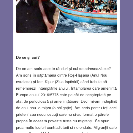
De ce și cui?
De ce am scris aceste rânduri și cui se adresează ele?
Am scris în săptămâna dintre Roș-Hașana (Anul Nou
evreiesc) și Iom Kipur (Ziua Ispășirii) când trebuie să
rememorezi întâmplările anului. Întâmplarea care amenință
Europa anului 2016/5775 este pe cât de neașteptată pe
atât de periculoasă și amenințătoare. Deci mi-am îndeplinit
de anul nou o mițva (o obligație). Am scris pentru toți acei
prieteni sau necunoscuți care nu și-au format o părere
proprie în această poveste tristă cu migranții. Se spun
prea multe lucruri contradictorii și nefondate. Migranții care