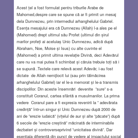
Acest țel a fost formulat pentru triburile Arabe de
Mahomed,despre care se spune că ar fi primit un mesaj
dela Dumnezeu, prin intermediul arhanghelului Gabriel.
Esența mesajului era că Dumnezeu (Allah) l-a ales pe el
(Mahomed) drept ultimul său Profet (ultimul din șirul
marilor profeți ai aceluiaș Unic Dumnezeu, adică după
Abraham, Noe, Moise și Isus) cu alte cuvinte el
(Mahomed) a primit ultima revelație Divină, deci Adevărul
care nu va mai putea fi schimbat și căruia trebuie toți să i
se supună .Textele care relevă acest Adevăr, i-au fost
dictate de Allah nemijlocit lui (sau prin tălmăcirea
arhanghelului Gabriel) iar el le-a memorat și le-a transmis
discipolilor. Din aceste însemnări devenite ”sure” s-a
constituit Coranul, cartea sfântă a musulmanilor. La prima
vedere Coranul pare a fi expresia revenirii la ” adevărata
credință” într-un singur și Unic Dumnezeu după 2000 de
ani de ”erezie iudaică” (vițelul de aur și alte ”păcate”) după
6 secole de ”erezie creștină” măcinată de interminabile
dezbateri și controverseprivind ”unicitatea divină”. Dar
esențiala diferență din punct de vedere al impactului social