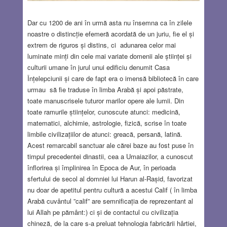
Dar cu 1200 de ani în urmă asta nu însemna ca în zilele
noastre o distincție efemeră acordată de un juriu, fie el și
extrem de riguros și distins, ci adunarea celor mai
luminate minți din cele mai variate domenii ale științei și
culturii umane în jurul unui edificiu denumit Casa
Înțelepciunii și care de fapt era o imensă bibliotecă în care
urmau să fie traduse în limba Arabă și apoi păstrate,
toate manuscrisele tuturor marilor opere ale lumii. Din
toate ramurile științelor, cunoscute atunci: medicină,
matematici, alchimie, astrologie, fizică, scrise în toate
limbile civilizațiilor de atunci: greacă, persană, latină.
Acest remarcabil sanctuar ale cărei baze au fost puse în
timpul precedentei dinastii, cea a Umaiazilor, a cunoscut
înflorirea și împlinirea în Epoca de Aur, în perioada
sfertului de secol al domniei lui Harun al-Rașid, favorizat
nu doar de apetitul pentru cultură a acestui Calif ( în limba
Arabă cuvântul ”calif” are semnificația de reprezentant al
lui Allah pe pământ:) ci și de contactul cu civilizația
chineză, de la care s-a preluat tehnologia fabricării hârtiei,