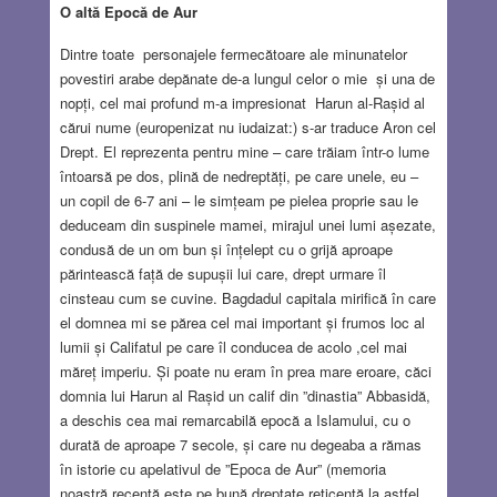
O altă Epocă de Aur
Dintre toate personajele fermecătoare ale minunatelor
povestiri arabe depănate de-a lungul celor o mie și una de
nopți, cel mai profund m-a impresionat Harun al-Rașid al
cărui nume (europenizat nu iudaizat:) s-ar traduce Aron cel
Drept. El reprezenta pentru mine – care trăiam într-o lume
întoarsă pe dos, plină de nedreptăți, pe care unele, eu –
un copil de 6-7 ani – le simțeam pe pielea proprie sau le
deduceam din suspinele mamei, mirajul unei lumi așezate,
condusă de un om bun și înțelept cu o grijă aproape
părintească față de supușii lui care, drept urmare îl
cinsteau cum se cuvine. Bagdadul capitala mirifică în care
el domnea mi se părea cel mai important și frumos loc al
lumii și Califatul pe care îl conducea de acolo ,cel mai
măreț imperiu. Și poate nu eram în prea mare eroare, căci
domnia lui Harun al Rașid un calif din ”dinastia” Abbasidă,
a deschis cea mai remarcabilă epocă a Islamului, cu o
durată de aproape 7 secole, și care nu degeaba a rămas
în istorie cu apelativul de ”Epoca de Aur” (memoria
noastră recentă este pe bună dreptate reticentă la astfel