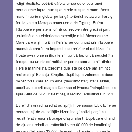
religii dualiste, potrivit căreia lumea este locul unei
permanente lupte între spirite rele și spirite bune. Acest
mare imperiu îngloba, pe lângă teritoriul actualului Iran, și
fertila vale a Mesopotamiei udată de Tigru și Eufrat.
Războaiele purtate în urmă cu secole între greci și parți
,culminând cu victorioasa expediție a lui Alexandru cel
Mare care a și murit în Persia, au continuat prin războaie
asemănătoare între imperiul sassanizilor și cel bizantin.
Poate avea o semnificație simbolică faptul că secolul 7 a
început cu un război hotărâtor pentru soarta lumii, dintre
Persia maniheistă (credința dualistă de care am amintit
mai sus) și Bizanțul Creștin. După lupte vehemente duse
pe teritoriul care acum este (deocamdată:) statul sirian,
perșii au cucerit orașele Damasc și Emesa îndreptându-se
spre Siria de Sud (Palestina), asediind Ierusalimul în 614.
Evreii din orașul asediat au sprijinit pe sassanizi, căci erau
persecutați de autoritățile bizantine și astfel perșii au
reușit relativ ușor să ocupe orașul sfânt. După care uitând
de ajutorul primit au măcelărit vreo 60.000 de locuitori și
au deportat vre-o 35.000 de evrei în Persia. ( Cu peste