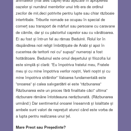
animalelor (mai ales capre) erau așezate în apropierea
oazelor și numărul membrilor unui trib era de ordinul
zecilor de mii,deci potrivite pentru lupte sau chiar războaie
intertribale. Triburile nomade se ocupau în special de
comerț sau transport de mărfuri sau persoane cu caravane
de cămile, dar și cu păstoritul caprelor sau cu vânătoarea.
Ei au fost și într-un fel au rămas Beduinii. Rolul lor în
răspândirea noii religii îmbrățișate de Arabi și apoi în
cucerirea de teritorii noi cu” supuși” numeroși a fost
hotărâtoare. Beduinul este omul deșertului și filozofia lui
este simplă și clară: ”Eu împotriva fratelui meu, Fratele
meu și cu mine împotriva verilor noștri, Verii noștri și cu
mine împotriva străinilor” Valoarea fundamentală este
”onoarea” și calea salvgardării ei este ”răzbunarea”
Răzbunarea este un proces fără finalitate căci” ultima”
răzbunare rămâne întotdeauna nerăzbunată. (Răzbunarea
urmând:) Dar sentimentul onoarei înseamnă și loialitate și
ambele sunt valori de neprețuit atunci când este vorba de
a lupta pentru realizarea unui țel.
Mare Preot sau Președinte?