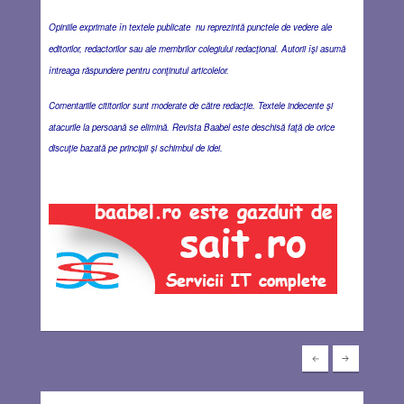
Opiniile exprimate în textele publicate nu reprezintă punctele de vedere ale
editorilor, redactorilor sau ale membrilor colegiului redacţional. Autorii îşi asumă
întreaga răspundere pentru conţinutul articolelor.
Comentariile cititorilor sunt moderate de către redacţie. Textele indecente şi
atacurile la persoană se elimină. Revista Baabel este deschisă faţă de orice
discuţie bazată pe principii şi schimbul de idei.