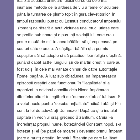
realizat această unificare folosindu-se de cele mai
inumane metode de la arderea de viu a femeilor adultere,
până la turnarea de plumb topit în gura clevetitorilor. În
timpul războiului purtat cu Licinius conducătorul imperiului
(roman) de răsărit a avut viziunea unei cruci uriașe care
se profila sub soare și a pus toți soldații lui, care erau
peste o sută de mii în acea bătălie, să-și vopsească pe
scuturi câte o cruce. A câștigat bătălia și a permis
supușilor săi să adopte și să practice liber religia creștină,
punând capăt astfel lungului șir de martiri creștini care au
fost uciși în cele mai variate chinuri de către autoritățile
Romei păgâne. A luat sub oblăduirea sa împărătească
episcopii creștini care funcționau în ”ilegalitate” și a
organizat la celebrul conciliu dela Nicea împăcarea
diferitelor păreri în legătură cu ”dumnezeitatea” lui Isus. S-
a votat acolo pentru ”cosubstanțialitate” adică Tatăl și Fiul
sunt la fel de adevărați Dumnezei! După ce și-a instalat
capitala în vechiul oraș grecesc Bizantium, căruia i-a
încredințat propriul nume, botezând-ul Constantinopol, s-a
botezat și el (pe patul de moarte:) devenind primul împărat
(care a murit) creștin. Imperiul Bizantin pe care l-a lăsat