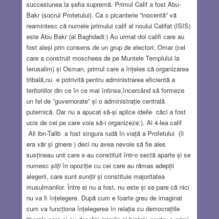
succesiunea la șefia supremă. Primul Calif a fost Abu-
Bakr (socrul Profetului). Ca o picanterie ”inocentă” vă
reamintesc că numele primului calif al noului Califat (ISIS)
este Abu Bakr (al Baghdadi:) Au urmat doi califi care au
fost aleși prin consens de un grup de electori: Omar (cel
care a construit moscheea de pe Muntele Templului la
Ierusalim) și Osman, primul care a înțeles că organizarea
tribală,nu e potrivită pentru administrarea eficientă a
teritoriilor din ce în ce mai întinse,încercând să formeze
un fel de ”guvernorate” și o administrație centrală
puternică. Dar nu a apucat să-și aplice ideile căci a fost
ucis de cei pe care voia să-i organizeze:). Al 4-lea calif
Ali ibn-Talib a fost singura rudă în viață a Profetului (îi
era văr și ginere ) deci nu avea nevoie să fie ales
susțineau unii care s-au constituit într-o sectă aparte și se
numesc
șiiți
în opoziție cu cei care au rămas adepții
alegerii, care sunt
suniții
și constituie majoritatea
musulmanilor. Între ei nu a fost, nu este și se pare că nici
nu va fi înțelegere. După cum e foarte greu de imaginat
cum va funcționa înțelegerea în relația cu democrațiile