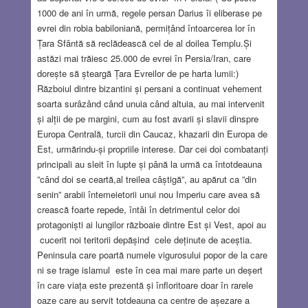
1000 de ani în urmă, regele persan Darius îi eliberase pe
evrei din robia babiloniană, permițând întoarcerea lor în
Țara Sfântă să reclădească cel de al doilea Templu.Și
astăzi mai trăiesc 25.000 de evrei în Persia/Iran, care
dorește să șteargă Țara Evreilor de pe harta lumii:)
Războiul dintre bizantini și persani a continuat vehement
soarta surâzând când unuia când altuia, au mai intervenit
și alții de pe margini, cum au fost avarii și slavii dinspre
Europa Centrală, turcii din Caucaz, khazarii din Europa de
Est, urmărindu-și propriile interese. Dar cei doi combatanți
principali au sleit în lupte și până la urmă ca întotdeauna
”când doi se ceartă,al treilea câștigă”, au apărut ca ”din
senin” arabii întemeietorii unui nou Imperiu care avea să
crească foarte repede, întâi în detrimentul celor doi
protagoniști ai lungilor războaie dintre Est și Vest, apoi au
cucerit noi teritorii depășind cele deținute de aceștia.
Peninsula care poartă numele vigurosului popor de la care
ni se trage islamul este în cea mai mare parte un deșert
în care viața este prezentă și înfloritoare doar în rarele
oaze care au servit totdeauna ca centre de așezare a