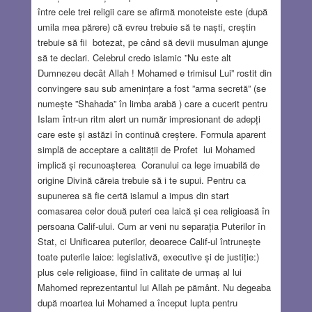
între cele trei religii care se afirmă monoteiste este (după
umila mea părere) că evreu trebuie să te naști, creștin
trebuie să fii botezat, pe când să devii musulman ajunge
să te declari. Celebrul credo islamic ”Nu este alt
Dumnezeu decât Allah ! Mohamed e trimisul Lui” rostit din
convingere sau sub amenințare a fost ”arma secretă” (se
numește ”Shahada” în limba arabă ) care a cucerit pentru
Islam într-un ritm alert un număr impresionant de adepți
care este și astăzi în continuă creștere. Formula aparent
simplă de acceptare a calității de Profet lui Mohamed
implică și recunoașterea Coranului ca lege imuabilă de
origine Divină căreia trebuie să i te supui. Pentru ca
supunerea să fie certă islamul a impus din start
comasarea celor două puteri cea laică și cea religioasă în
persoana Calif-ului. Cum ar veni nu separația Puterilor în
Stat, ci Unificarea puterilor, deoarece Calif-ul întrunește
toate puterile laice: legislativă, executive și de justiție:)
plus cele religioase, fiind în calitate de urmaș al lui
Mahomed reprezentantul lui Allah pe pământ. Nu degeaba
după moartea lui Mohamed a început lupta pentru