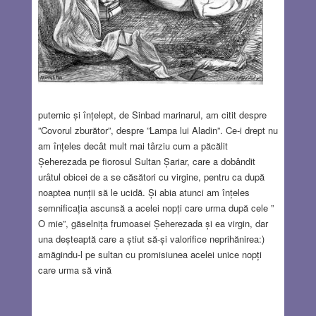
puternic și înțelept, de Sinbad marinarul, am citit despre
”Covorul zburător”, despre ”Lampa lui Aladin”. Ce-i drept nu
am înțeles decât mult mai târziu cum a păcălit
Șeherezada pe fiorosul Sultan Șariar, care a dobândit
urâtul obicei de a se căsători cu virgine, pentru ca după
noaptea nunții să le ucidă. Și abia atunci am înțeles
semnificația ascunsă a acelei nopți care urma după cele ”
O mie”, găselnița frumoasei Șeherezada și ea virgin, dar
una deșteaptă care a știut să-și valorifice neprihănirea:)
amăgindu-l pe sultan cu promisiunea acelei unice nopți
care urma să vină