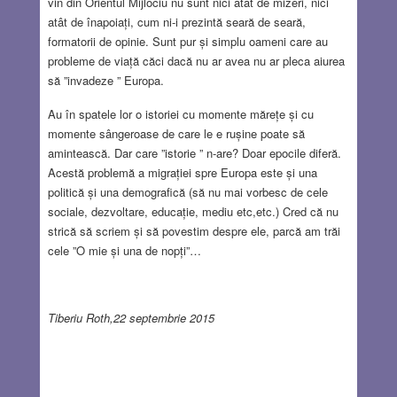
vin din Orientul Mijlociu nu sunt nici atât de mizeri, nici
atât de înapoiați, cum ni-i prezintă seară de seară,
formatorii de opinie. Sunt pur și simplu oameni care au
probleme de viață căci dacă nu ar avea nu ar pleca aiurea
să ”invadeze ” Europa.
Au în spatele lor o istoriei cu momente mărețe și cu
momente sângeroase de care le e rușine poate să
amintească. Dar care ”istorie ” n-are? Doar epocile diferă.
Acestă problemă a migrației spre Europa este și una
politică și una demografică (să nu mai vorbesc de cele
sociale, dezvoltare, educație, mediu etc,etc.) Cred că nu
strică să scriem și să povestim despre ele, parcă am trăi
cele ”O mie și una de nopți”…
Tiberiu Roth,22 septembrie 2015