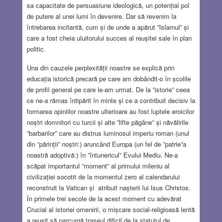
sa capacitate de persuasiune ideologică, un potențial pol
de putere al unei lumi în devenire. Dar să revenim la
întrebarea incitantă, cum și de unde a apărut ”Islamul” și
care a fost cheia uluitorului succes al reușitei sale în plan
politic.
Una din cauzele perplexității noastre se explică prin
educația istorică precară pe care am dobândit-o în școlile
de profil general pe care le-am urmat. De la ”istorie” ceea
ce ne-a rămas întipărit în minte și ce a contribuit decisiv la
formarea opiniilor noastre ulterioare au fost luptele eroicilor
noștri domnitori cu turcii și alte ”lifte păgâne” și năvălirile
”barbarilor” care au distrus luminosul imperiu roman (unul
din ”părinții” noștri:) aruncând Europa (un fel de ”patrie”a
noastră adoptivă:) în ”întunericul” Evului Mediu. Ne-a
scăpat importantul ”moment” al primului mileniu al
civilizației socotit de la momentul zero al calendarului
reconstruit la Vatican și atribuit nașterii lui Isus Christos.
În primele trei secole de la acest moment cu adevărat
Crucial al istoriei omenirii, o mișcare social-religioasă lentă
a reușit să parcurgă traseul dificil de la statutul de