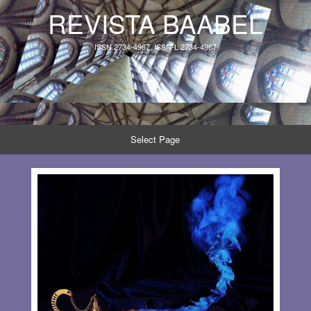
REVISTA BAABEL
ISSN 2734-4967, ISSN-L 2734-4967
Select Page