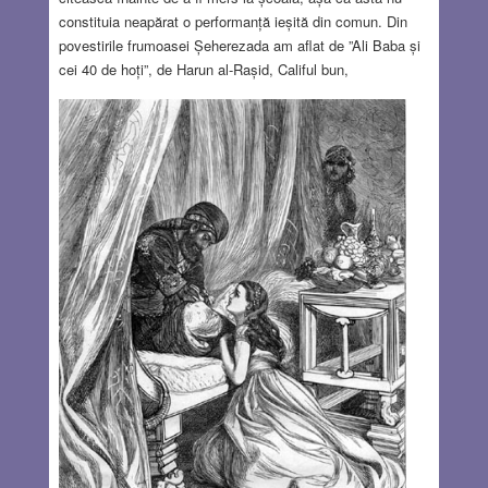
constituia neapărat o performanță ieșită din comun. Din
povestirile frumoasei Șeherezada am aflat de ”Ali Baba și
cei 40 de hoți”, de Harun al-Rașid, Califul bun,