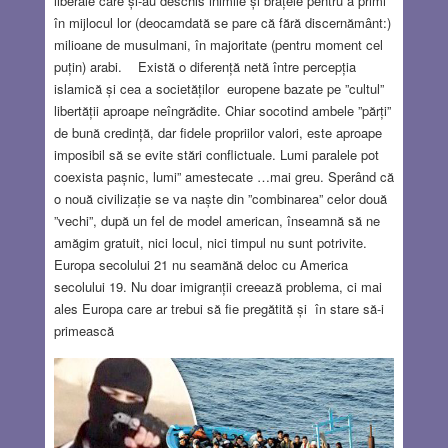
liberale care și-au deschis inimile și brațele pentru a primi
în mijlocul lor (deocamdată se pare că fără discernământ:)
milioane de musulmani, în majoritate (pentru moment cel
puțin) arabi. Există o diferență netă între percepția
islamică și cea a societăților europene bazate pe ”cultul”
libertății aproape neîngrădite. Chiar socotind ambele ”părți”
de bună credință, dar fidele propriilor valori, este aproape
imposibil să se evite stări conflictuale. Lumi paralele pot
coexista pașnic, lumi” amestecate …mai greu. Sperând că
o nouă civilizație se va naște din ”combinarea” celor două
”vechi”, după un fel de model american, înseamnă să ne
amăgim gratuit, nici locul, nici timpul nu sunt potrivite.
Europa secolului 21 nu seamănă deloc cu America
secolului 19. Nu doar imigranții creează problema, ci mai
ales Europa care ar trebui să fie pregătită și în stare să-i
primească