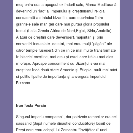
moștenire era la apogeul extinderii sale, Marea Mediterană
devenind un ”lac” al imperiului și creștinismul religia
consacrată a statului bizantin, care cuprindea între
granițele sale mari țări care mai purtau gloria propriului
trecut (Italia,Grecia Africa de Nord,Egipt, Siria,Anatolia).
Alături de creștini care deveniseră majoritari şi prin
convertiri încurajate de stat, mai erau mulți ”păgâni” ale
căror temple fuseseră din ce în ce mai multe transformate
în biserici creștine, mai erau și evrei care trăiau mai ales
în orașe. Aproape concomitent cu Bizanțul s-au mai
creștinat încă două state Armenia și Etiopia, mult mai mici
și politic lipsite de importanța și anvergura Imperiului
Bizantin
Iran fosta Persie
Singurul imperiu comparabil, dar potrivnic romanilor era cel
sassanid (după numele dinastiei conducătore) locuit de
Perși care erau adepții lui Zoroastru ”învățătorul” unei