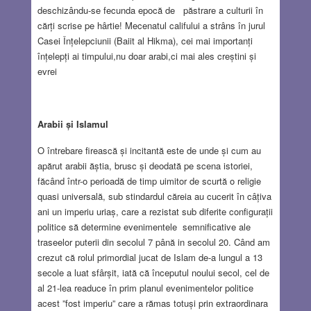
deschizându-se fecunda epocă de păstrare a culturii în
cărți scrise pe hârtie! Mecenatul califului a strâns în jurul
Casei Înțelepciunii (Baiit al Hikma), cei mai importanți
înțelepți ai timpului,nu doar arabi,ci mai ales creștini și
evrei
Arabii și Islamul
O întrebare firească și incitantă este de unde și cum au
apărut arabii ăștia, brusc și deodată pe scena istoriei,
făcând într-o perioadă de timp uimitor de scurtă o religie
quasi universală, sub stindardul căreia au cucerit în câțiva
ani un imperiu uriaș, care a rezistat sub diferite configurații
politice să determine evenimentele semnificative ale
traseelor puterii din secolul 7 până in secolul 20. Când am
crezut că rolul primordial jucat de Islam de-a lungul a 13
secole a luat sfârșit, iată că începutul noului secol, cel de
al 21-lea readuce în prim planul evenimentelor politice
acest ”fost imperiu” care a rămas totuși prin extraordinara