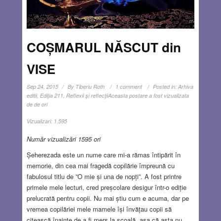
COȘMARUL NĂSCUT din
VISE
Sep 24, 2015
By
Tiberiu Roth
1 comment
Posted in:
Arhiva
editii
,
Ediţia 211
,
Reflexii şi reflecţii
Aceasta postare a fost vizualizata
de de ori
Vizualizari:
1,595
Număr vizualizări 1595 ori
Șeherezada este un nume care mi-a rămas întipărit în
memorie, din cea mai fragedă copilărie împreună cu
fabulosul titlu de ”O mie și una de nopți”. A fost printre
primele mele lecturi, cred preșcolare desigur într-o ediție
prelucrată pentru copii. Nu mai știu cum e acuma, dar pe
vremea copilăriei mele mamele își învățau copii să
citească înainte de a fi mers la școală, așa că asta nu