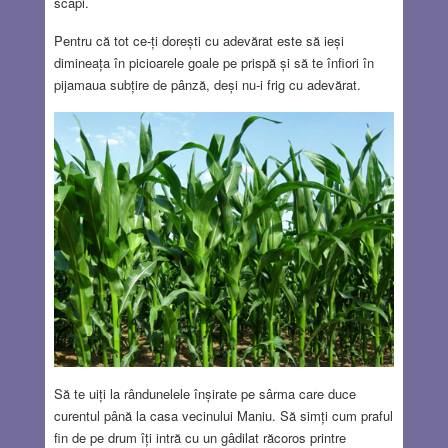
scapi.
Pentru că tot ce-ți dorești cu adevărat este să ieși
dimineața în picioarele goale pe prispă și să te înfiori în
pijamaua subțire de pânză, deși nu-i frig cu adevărat.
Să te uiți la rândunelele înșirate pe sârma care duce
curentul până la casa vecinului Maniu. Să simți cum praful
fin de pe drum îți intră cu un gâdilat răcoros printre