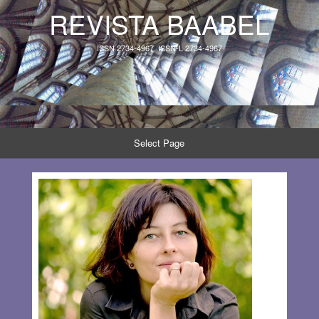
REVISTA BAABEL
ISSN 2734-4967, ISSN-L 2734-4967
Select Page