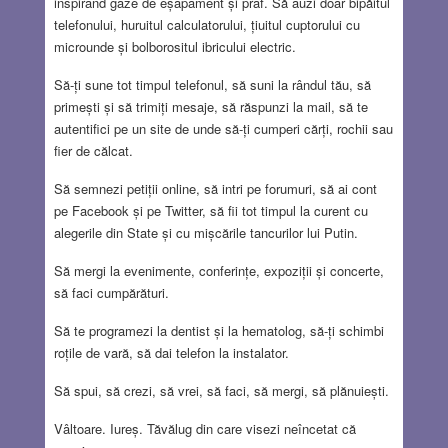
inspirând gaze de eșapament și praf. Să auzi doar bipăitul
telefonului, huruitul calculatorului, țiuitul cuptorului cu
microunde și bolborositul ibricului electric.
Să-ți sune tot timpul telefonul, să suni la rândul tău, să
primești și să trimiți mesaje, să răspunzi la mail, să te
autentifici pe un site de unde să-ți cumperi cărți, rochii sau
fier de călcat.
Să semnezi petiții online, să intri pe forumuri, să ai cont
pe Facebook și pe Twitter, să fii tot timpul la curent cu
alegerile din State și cu mișcările tancurilor lui Putin.
Să mergi la evenimente, conferințe, expoziții și concerte,
să faci cumpărături.
Să te programezi la dentist și la hematolog, să-ți schimbi
roțile de vară, să dai telefon la instalator.
Să spui, să crezi, să vrei, să faci, să mergi, să plănuiești.
Vâltoare. Iureș. Tăvălug din care visezi neîncetat că