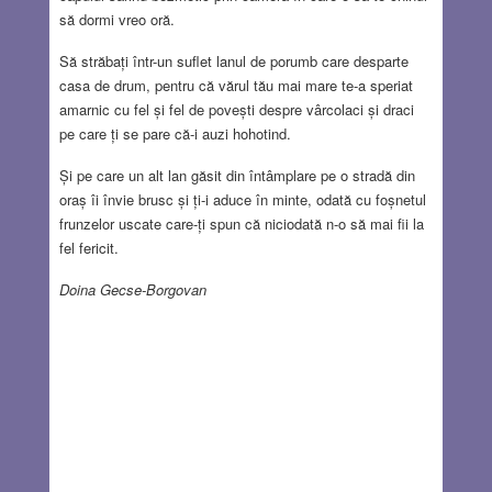
să dormi vreo oră.
Să străbați într-un suflet lanul de porumb care desparte
casa de drum, pentru că vărul tău mai mare te-a speriat
amarnic cu fel și fel de povești despre vârcolaci și draci
pe care ți se pare că-i auzi hohotind.
Și pe care un alt lan găsit din întâmplare pe o stradă din
oraș îi învie brusc și ți-i aduce în minte, odată cu foșnetul
frunzelor uscate care-ți spun că niciodată n-o să mai fii la
fel fericit.
Doina Gecse-Borgovan