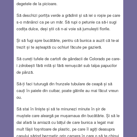
degetele de la picioare.
Să deschizi portița verde a grădinii și să iei o roșie pe care
s-o mănânci ca pe un măr. Să rupi o petunie ca să-i sugi
codița dulce, deși știi că n-ai voie să jumulești florile.
Și să fugi spre bucătărie, pentru că bunica a auzit că te-ai
trezit și te așteaptă cu ochiuri făcute pe gazieră.
Să cureți tufele de cartofi de gândacii de Colorado pe care-
i zdrobești fără milă și fără remușcări sub talpa papucilor
de pânză.
Să-ți faci tuturugă din frunzele tubulare de ceapă și să
cauți în paiele din cuibar, poate găinile au mai făcut vreun
ou.
Să stai în liniște și să te minunezi minute în șir de
muștele care aleargă pe mușamaua din bucătărie. Și să le
dai afară la amiază cu bățul de care bunica a legat mai
mult fâșii foșnitoare de plastic, pe care îl agiți deasupra
capului sărind bezmetic prin camera în care o să te chinui