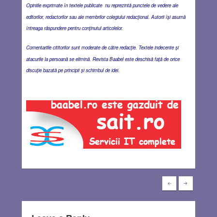
Opiniile exprimate în textele publicate nu reprezintă punctele de vedere ale
editorilor, redactorilor sau ale membrilor colegiului redacţional. Autorii îşi asumă
întreaga răspundere pentru conţinutul articolelor.
Comentariile cititorilor sunt moderate de către redacţie. Textele indecente şi
atacurile la persoană se elimină. Revista Baabel este deschisă faţă de orice
discuţie bazată pe principii şi schimbul de idei.