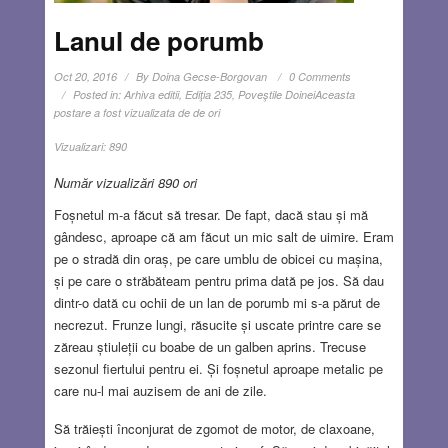
Lanul de porumb
Oct 20, 2016
By
Doina Gecse-Borgovan
0 Comments
Posted in:
Arhiva editii
,
Ediţia 235
,
Poveştile Doinei
Aceasta
postare a fost vizualizata de de ori
Vizualizari:
890
Număr vizualizări 890 ori
Foșnetul m-a făcut să tresar. De fapt, dacă stau și mă
gândesc, aproape că am făcut un mic salt de uimire. Eram
pe o stradă din oraș, pe care umblu de obicei cu mașina,
și pe care o străbăteam pentru prima dată pe jos. Să dau
dintr-o dată cu ochii de un lan de porumb mi s-a părut de
necrezut. Frunze lungi, răsucite și uscate printre care se
zăreau știuleții cu boabe de un galben aprins. Trecuse
sezonul fiertului pentru ei. Și foșnetul aproape metalic pe
care nu-l mai auzisem de ani de zile.
Să trăiești înconjurat de zgomot de motor, de claxoane,