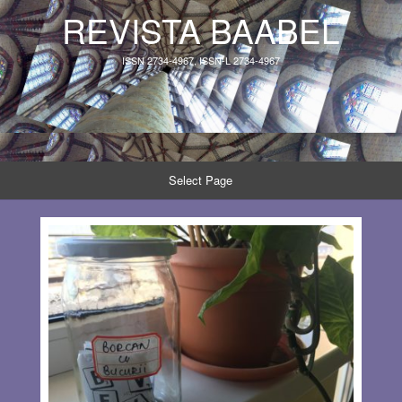
REVISTA BAABEL
ISSN 2734-4967, ISSN-L 2734-4967
Select Page