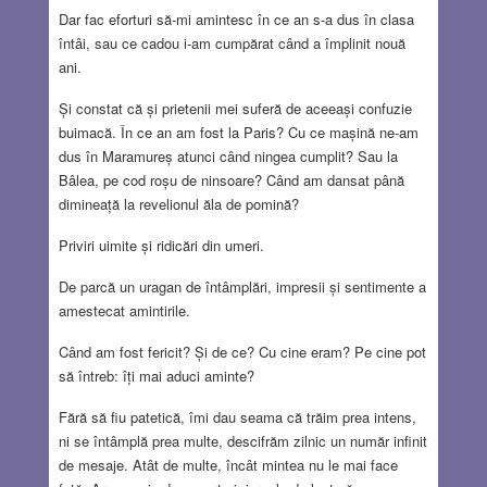
Dar fac eforturi să-mi amintesc în ce an s-a dus în clasa
întâi, sau ce cadou i-am cumpărat când a împlinit nouă
ani.
Și constat că și prietenii mei suferă de aceeași confuzie
buimacă. În ce an am fost la Paris? Cu ce mașină ne-am
dus în Maramureș atunci când ningea cumplit? Sau la
Bâlea, pe cod roșu de ninsoare? Când am dansat până
dimineață la revelionul ăla de pomină?
Priviri uimite și ridicări din umeri.
De parcă un uragan de întâmplări, impresii și sentimente a
amestecat amintirile.
Când am fost fericit? Și de ce? Cu cine eram? Pe cine pot
să întreb: îți mai aduci aminte?
Fără să fiu patetică, îmi dau seama că trăim prea intens,
ni se întâmplă prea multe, descifrăm zilnic un număr infinit
de mesaje. Atât de multe, încât mintea nu le mai face