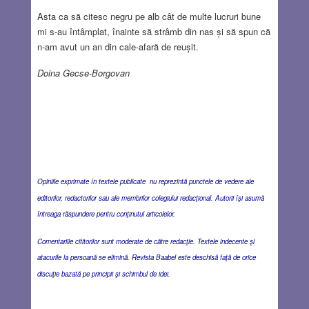
Asta ca să citesc negru pe alb cât de multe lucruri bune
mi s-au întâmplat, înainte să strâmb din nas și să spun că
n-am avut un an din cale-afară de reușit.
Doina Gecse-Borgovan
Opiniile exprimate în textele publicate nu reprezintă punctele de vedere ale
editorilor, redactorilor sau ale membrilor colegiului redacţional. Autorii îşi asumă
întreaga răspundere pentru conţinutul articolelor.
Comentariile cititorilor sunt moderate de către redacţie. Textele indecente şi
atacurile la persoană se elimină. Revista Baabel este deschisă faţă de orice
discuţie bazată pe principii şi schimbul de idei.