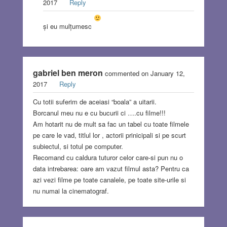
2017
Reply
și eu mulțumesc
gabriel ben meron
commented on January 12,
2017
Reply
Cu totii suferim de aceiasi “boala” a uitarii.
Borcanul meu nu e cu bucurii ci ….cu filme!!!
Am hotarit nu de mult sa fac un tabel cu toate filmele
pe care le vad, titlul lor , actorii prinicipali si pe scurt
subiectul, si totul pe computer.
Recomand cu caldura tuturor celor care-si pun nu o
data intrebarea: oare am vazut filmul asta? Pentru ca
azi vezi filme pe toate canalele, pe toate site-urile si
nu numai la cinematograf.