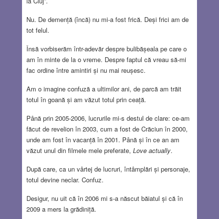
la Cluj”.
Nu. De demență (încă) nu mi-a fost frică. Deși frici am de
tot felul.
Însă vorbiserăm într-adevăr despre bulibășeala pe care o
am în minte de la o vreme. Despre faptul că vreau să-mi
fac ordine între amintiri și nu mai reușesc.
Am o imagine confuză a ultimilor ani, de parcă am trăit
totul în goană și am văzut totul prin ceață.
Până prin 2005-2006, lucrurile mi-s destul de clare: ce-am
făcut de revelion în 2003, cum a fost de Crăciun în 2000,
unde am fost în vacanță în 2001. Până și în ce an am
văzut unul din filmele mele preferate,
Love actually
.
După care, ca un vârtej de lucruri, întâmplări și personaje,
totul devine neclar. Confuz.
Desigur, nu uit că în 2006 mi s-a născut băiatul și că în
2009 a mers la grădiniță.