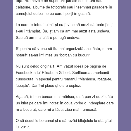
față. Are nevoie de suporturi: jurnale de lectură sau
călătorie, albume de fotografii sau însemnări pasagere în
carnețelul cu buline pe care-l porți în geantă.
La care te întorci uimit și nu-ți vine să crezi că toate ție ți
s-au întâmplat. Da, știam că am mai auzit asta undeva.
Sau că am mai citit-o pe fugă undeva.
Și pentru că vreau să fiu mai organizată anu’ ăsta, m-am
hotărât să-mi înființez un ”borcan cu bucurii”.
Nu sunt deloc originală. Am văzut ideea pe pagina de
Facebook a lui Elisabeth Gilbert. Scriitoarea americană
cunoscută în special pentru romanul ”Mănâncă, roagă-te,
iubește”. Dar îmi place și o s-o copiez.
Așa că, într-un borcan mai mărișor, o să pun zi de zi câte
un bilet pe care îmi notez în două vorbe o întâmplare care
m-a bucurat, care mi-a făcut ziua mai frumoasă.
O să deschid borcanul și o să revăd bilețelele la sfârșitul
lui 2017.