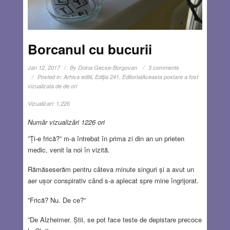
Borcanul cu bucurii
Jan 12, 2017
By
Doina Gecse-Borgovan
3 comments
Posted in:
Arhiva editii
,
Ediţia 241
,
Editorial
Aceasta postare a fost
vizualizata de de ori
Vizualizari:
1,226
Număr vizualizări 1226 ori
”Ți-e frică?” m-a întrebat în prima zi din an un prieten
medic, venit la noi în vizită.
Rămăseserăm pentru câteva minute singuri și a avut un
aer ușor conspirativ când s-a aplecat spre mine îngrijorat.
”Frică? Nu. De ce?”
”De Alzheimer. Știi, se pot face teste de depistare precoce