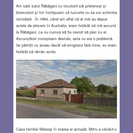
Am iubit satul Răbăgani cu locuitorii săi prietenoși și
binevoitori și îmi închipuiam că lucrurile nu se vor schimba
niciodată. În 1964, când am aflat că ai mei au depus
actele de plecare în Australia, eram hotărât să mă ascund
la Răbăgani, ca nu cumva să fiu nevoit să plec cu ei.
Ascunzători cunoșteam destule, asta nu era o problemă.
Iar părinții nu aveau decât să emigreze fără mine, eu eram
hotărât să rămân acolo.
Casa familiei Mateaș în starea ei actuală. Mitru a vândut-o