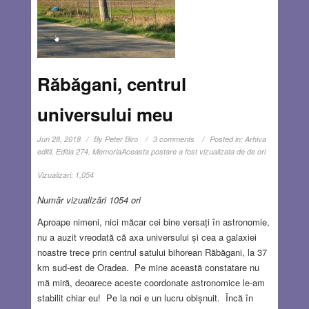
Răbăgani, centrul
universului meu
Jun 28, 2018
By
Peter Biro
3 comments
Posted in:
Arhiva
editii
,
Editia 274
,
Memoria
Aceasta postare a fost vizualizata de de ori
Vizualizari:
1,054
Număr vizualizări 1054 ori
Aproape nimeni, nici măcar cei bine versați în astronomie,
nu a auzit vreodată că axa universului și cea a galaxiei
noastre trece prin centrul satului bihorean Răbăgani, la 37
km sud-est de Oradea. Pe mine această constatare nu
mă miră, deoarece aceste coordonate astronomice le-am
stabilit chiar eu! Pe la noi e un lucru obișnuit. Încă în