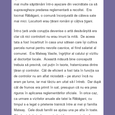
mai multe săptămâni într-o așezare din vecinătate ca să
supravegheze predarea reglementară a recoltei. Era
tocmai Răbăgani, o comună înconjurată de câteva sate
mai mici. Locuitorii erau țărani români și câțiva țigani.
Într-o țară unde corupția devenise o artă desăvârșită era
clar că nici controlorii nu erau imuni la mită. De aceea
tata a fost încartiruit în casa unui sătean care își cultiva
parcela numai pentru nevoile casnice, el fiind salariat al
comunei. Era Mateaş Vasile, îngrijitor al calului și vizitiu
al doctoriței locale. Această măsură bine concepută
trebuia să prevină, cel puțin în teorie, fraternizarea dintre
țăran și controlor. Cât de eficient a fost tata în funcția sa
de controlor nu am aflat niciodată – pe atunci încă nu
eram pe lume, iar mai târziu am uitat să-l întreb. Dar după
cât de frumos era primit în sat, presupun că nu era prea
riguros în aplicarea reglementărilor oficiale. În orice caz,
ca urmare a vizitelor anuale ale tatei la Răbăgani, cu
timpul s-a legat o prietenie trainică între ai mei și familia
Mateaș. Cele două familii se ajutau una pe alta în toate.