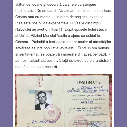
alături de icoane și decorată ca și ele cu ștergare
tradiționale. De ce oare? Nu aveam nimic comun cu Isus
Cristos sau cu mama lui in afară de originea levantină.
Însă este posibil că experiențele lui Vasile din timpul
războiului au avut o influență. După spusele fiului său, în
al Doilea Război Mondial Vasile a ajuns ca soldat la
Odessa. Probabil a fost acolo martor ocular al atrocităților
săvârșite asupra populației evreiești. Fiind un om sensibil
și sentimental, se poate că impresiile din acea perioadă i-
au trezit atitudinea pozititvă față de evrei, care s-a răsfrânt
mai târziu asupra noastră.