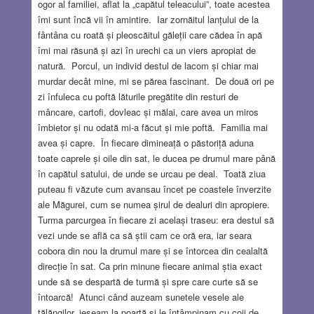
ogor al familiei, aflat la „capătul teleacului”, toate acestea
îmi sunt încă vii în amintire. Iar zornăitul lanțului de la
fântâna cu roată și pleoscăitul găleții care cădea în apă
îmi mai răsună și azi în urechi ca un viers apropiat de
natură. Porcul, un individ destul de lacom și chiar mai
murdar decât mine, mi se părea fascinant. De două ori pe
zi înfuleca cu poftă lăturile pregătite din resturi de
mâncare, cartofi, dovleac și mălai, care avea un miros
îmbietor și nu odată mi-a făcut și mie poftă. Familia mai
avea și capre. În fiecare dimineață o păstoriță aduna
toate caprele și oile din sat, le ducea pe drumul mare până
în capătul satului, de unde se urcau pe deal. Toată ziua
puteau fi văzute cum avansau încet pe coastele înverzite
ale Măgurei, cum se numea șirul de dealuri din apropiere.
Turma parcurgea în fiecare zi același traseu: era destul să
vezi unde se află ca să știi cam ce oră era, iar seara
cobora din nou la drumul mare și se întorcea din cealaltă
direcție în sat. Ca prin minune fiecare animal știa exact
unde să se despartă de turmă și spre care curte să se
întoarcă! Atunci când auzeam sunetele vesele ale
tălăngilor, ieșeam la poartă și le întâmpinam cu coji de