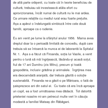
de altă parte orășenii, cu toate că în teorie beneficiau de
cultură, trebuiau să investească atâta efort cu
aprovizionarea, încât numai de cultură nu le mai ardea.
Ca urmare relațiile cu mediul rural erau foarte prețuite.
Așa a apărut o îndelungată simbioză între cele două
familii, aproape ca o rudenie.
Eu am venit pe lume la sfârșitul anului 1956. Mama avea
dreptul doar la o perioadă limitată de concediu, după care
trebuia să se întoarcă la munca ei de laborantă la Spitalul
Nr. 1. Așa s-a făcut că Firoanda, soția lui Vasile, a venit
pentru o lună să mă îngrijească, lăsându-și acasă soțul,
fiul de 17 ani Dumitru (zis Mitru), precum și toată
gospodăria, inclusiv grădina și animalele. Îngrijirea mea
era deocamdată aranjată, dar trebuia găsită o soluție
sustenabilă. Firoanda ne-a găsit-o pe Mărioara, o fată de
șaisprezece ani din satul ei. Cu toate că era încă aproape
un copil, ea a fost următoarea mea dădacă. Tot datorită
prieteniei noastre mi-am petrecut multe veri în căsuța
modestă a familiei Mateaș din Răbăgani.