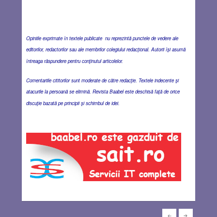
Opiniile exprimate în textele publicate nu reprezintă punctele de vedere ale
editorilor, redactorilor sau ale membrilor colegiului redacţional. Autorii îşi asumă
întreaga răspundere pentru conţinutul articolelor.
Comentariile cititorilor sunt moderate de către redacţie. Textele indecente şi
atacurile la persoană se elimină. Revista Baabel este deschisă faţă de orice
discuţie bazată pe principii şi schimbul de idei.