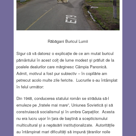
Răbăgani Buricul Lumii
Sigur că vă datorez o explicație de ce am mutat buricul
pământului în acest colț de lume modest și prăfuit de la
poalele dealurilor care mărginesc Câmpia Panonică.
Admit, motivul a fost pur subiectiv – în copilărie am
petrecut acolo multe zile fericite. Lucrurile s-au întâmplat
în felul următor:
Din 1948, conducerea statului român se străduia să-l
emuleze pe „fratele mai mare”, Uniunea Sovietică și să
construiască socialismul și în umbra Carpaților. Acesta
nu era lucru ușor în țara de baștină a scepticismului
multicultural și a nepăsării instituționalizate. Autoritățile
au întâmpinat mari dificultăți să impună țăranilor noile