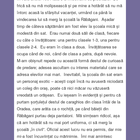
frică să nu mă molipsească și pe mine a hotărât să nu mă
întorc acasă la sfârșitul vacanței, urmând ca până la
vindecarea lui să merg la școală la Răbăgani. Așadar
timp de câteva săptămâni am fost elev la școala mică și
modestă din sat. Erau numai două săli de clasă, fiecare
cu câte o învățătoare: una pentru clasele 1-3, una pentru
clasele 2-4. Eu eram în clasa a doua. Învățătoarea se
ocupa când de noi, când de clasa a patra, după nevoie.
M-am obișnuit repede cu această formă destul de curioasă
de predare; adesea ascultam cu interes materialul care se
adresa elevilor mai mari. Inevitabil, la școala din sat eram
un personaj exotic – acești copii încă nu avuseră niciodată
un coleg din oraș, poate că nici măcar nu văzuseră
vreodată un orășean. Eu ieșeam în evidență și pentru că
purtam șorțulețul destul de caraghios din clasa întâi de la
Oradea, care arăta ca o rochiță, pe când băieții din
Răbăgani purtau deja pantaloni. Mă simțeam ridicol, așa
că am hotărât să nu mai port uniforma, ci să merg la
școală „în civil”. Oficial acest lucru nu era permis, dar mie
mi-a fost încuviințat cu mărinimie. Îmi mai amintesc