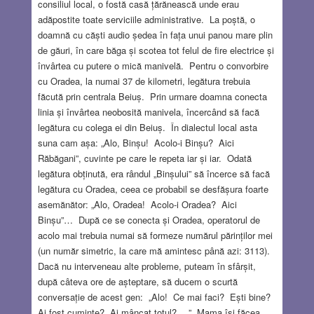
consiliul local, o fostă casă țărănească unde erau
adăpostite toate serviciile administrative. La poștă, o
doamnă cu căști audio ședea în fața unui panou mare plin
de găuri, în care băga și scotea tot felul de fire electrice și
învârtea cu putere o mică manivelă. Pentru o convorbire
cu Oradea, la numai 37 de kilometri, legătura trebuia
făcută prin centrala Beiuș. Prin urmare doamna conecta
linia și învârtea neobosită manivela, încercând să facă
legătura cu colega ei din Beiuș. În dialectul local asta
suna cam așa: „Alo, Binșu! Acolo-i Binșu? Aici
Răbăgani”, cuvinte pe care le repeta iar și iar. Odată
legătura obținută, era rândul „Binșului” să încerce să facă
legătura cu Oradea, ceea ce probabil se desfășura foarte
asemănător: „Alo, Oradea! Acolo-i Oradea? Aici
Binșu”… După ce se conecta și Oradea, operatorul de
acolo mai trebuia numai să formeze numărul părinților mei
(un număr simetric, la care mă amintesc până azi: 3113).
Dacă nu interveneau alte probleme, puteam în sfârșit,
după câteva ore de așteptare, să ducem o scurtă
conversație de acest gen: „Alo! Ce mai faci? Ești bine?
Ai fost cuminte? Ai mâncat totul? …” Mama își făcea