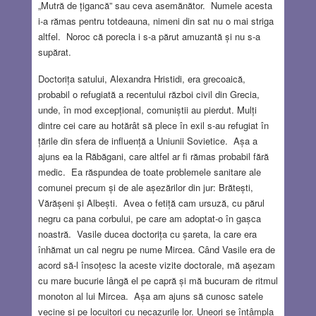
„Mutră de țigancă” sau ceva asemănător. Numele acesta
i-a rămas pentru totdeauna, nimeni din sat nu o mai striga
altfel. Noroc că porecla i s-a părut amuzantă și nu s-a
supărat.
Doctorița satului, Alexandra Hristidi, era grecoaică,
probabil o refugiată a recentului război civil din Grecia,
unde, în mod excepțional, comuniștii au pierdut. Mulți
dintre cei care au hotărât să plece în exil s-au refugiat în
țările din sfera de influență a Uniunii Sovietice. Așa a
ajuns ea la Răbăgani, care altfel ar fi rămas probabil fără
medic. Ea răspundea de toate problemele sanitare ale
comunei precum și de ale așezărilor din jur: Brătești,
Vărășeni și Albești. Avea o fetiță cam ursuză, cu părul
negru ca pana corbului, pe care am adoptat-o în gașca
noastră. Vasile ducea doctorița cu șareta, la care era
înhămat un cal negru pe nume Mircea. Când Vasile era de
acord să-l însoțesc la aceste vizite doctorale, mă așezam
cu mare bucurie lângă el pe capră și mă bucuram de ritmul
monoton al lui Mircea. Așa am ajuns să cunosc satele
vecine și pe locuitori cu necazurile lor. Uneori se întâmpla