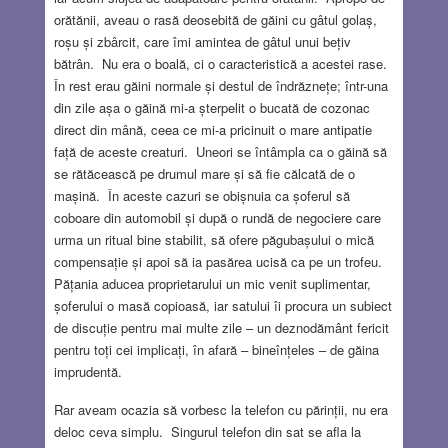
orătănii, aveau o rasă deosebită de găini cu gâtul golaș,
roșu și zbârcit, care îmi amintea de gâtul unui bețiv
bătrân. Nu era o boală, ci o caracteristică a acestei rase.
În rest erau găini normale și destul de îndrăznețe; într-una
din zile așa o găină mi-a șterpelit o bucată de cozonac
direct din mână, ceea ce mi-a pricinuit o mare antipatie
față de aceste creaturi. Uneori se întâmpla ca o găină să
se rătăcească pe drumul mare și să fie călcată de o
mașină. În aceste cazuri se obișnuia ca șoferul să
coboare din automobil și după o rundă de negociere care
urma un ritual bine stabilit, să ofere păgubașului o mică
compensație și apoi să ia pasărea ucisă ca pe un trofeu.
Pățania aducea proprietarului un mic venit suplimentar,
șoferului o masă copioasă, iar satului îi procura un subiect
de discuție pentru mai multe zile – un deznodământ fericit
pentru toți cei implicați, în afară – bineînțeles – de găina
imprudentă.
Rar aveam ocazia să vorbesc la telefon cu părinții, nu era
deloc ceva simplu. Singurul telefon din sat se afla la