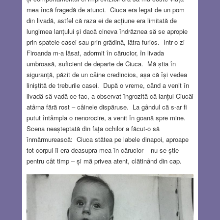
mea încă fragedă de atunci. Ciuca era legat de un pom
din livadă, astfel că raza ei de acțiune era limitată de
lungimea lanțului și dacă cineva îndrăznea să se apropie
prin spatele casei sau prin grădină, lătra furios. Într-o zi
Firoanda m-a lăsat, adormit în cărucior, în livada
umbroasă, suficient de departe de Ciuca. Mă știa în
siguranță, păzit de un câine credincios, așa că își vedea
liniștită de treburile casei. După o vreme, când a venit în
livadă să vadă ce fac, a observat îngrozită că lanțul Ciucăi
atârna fără rost – câinele dispăruse. La gândul că s-ar fi
putut întâmpla o nenorocire, a venit în goană spre mine.
Scena neașteptată din fața ochilor a făcut-o să
înmărmurească: Ciuca stătea pe labele dinapoi, aproape
tot corpul îi era deasupra mea în cărucior – nu se știe
pentru cât timp – și mă privea atent, clătinând din cap.