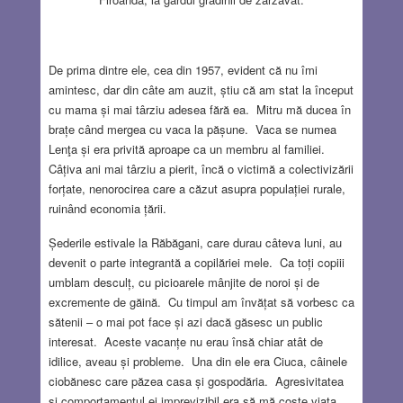
De prima dintre ele, cea din 1957, evident că nu îmi
amintesc, dar din câte am auzit, știu că am stat la început
cu mama și mai târziu adesea fără ea. Mitru mă ducea în
brațe când mergea cu vaca la pășune. Vaca se numea
Lenţa și era privită aproape ca un membru al familiei.
Câțiva ani mai târziu a pierit, încă o victimă a colectivizării
forțate, nenorocirea care a căzut asupra populației rurale,
ruinând economia țării.
Șederile estivale la Răbăgani, care durau câteva luni, au
devenit o parte integrantă a copilăriei mele. Ca toți copiii
umblam desculț, cu picioarele mânjite de noroi și de
excremente de găină. Cu timpul am învățat să vorbesc ca
sătenii – o mai pot face și azi dacă găsesc un public
interesat. Aceste vacanțe nu erau însă chiar atât de
idilice, aveau și probleme. Una din ele era Ciuca, câinele
ciobănesc care păzea casa și gospodăria. Agresivitatea
și comportamentul ei imprevizibil era să mă coste viața