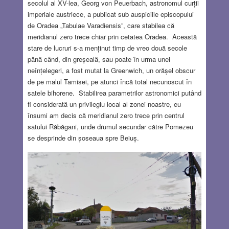
secolul al XV-lea, Georg von Peuerbach, astronomul curții
imperiale austriece, a publicat sub auspiciile episcopului
de Oradea „Tabulae Varadiensis”, care stabilea că
meridianul zero trece chiar prin cetatea Oradea. Această
stare de lucruri s-a menținut timp de vreo două secole
până când, din greșeală, sau poate în urma unei
neînțelegeri, a fost mutat la Greenwich, un orășel obscur
de pe malul Tamisei, pe atunci încă total necunoscut în
satele bihorene. Stabilirea parametrilor astronomici putând
fi considerată un privilegiu local al zonei noastre, eu
însumi am decis că meridianul zero trece prin centrul
satului Răbăgani, unde drumul secundar către Pomezeu
se desprinde din șoseaua spre Beiuș.