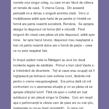
numele unui singur coleg, cu care mi-am făcut de câteva
ori temele de casă. Îl chema Cocoș. Din această
perioadă mi-a rămas o singură amintire clară. Într-o zi
învățătoarea arătă spre harta de pe perete și întrebă ce
formă are patria noastră socialistă, România. Se aștepta
desigur la răspunsul că forma țării e rotundă. Fiind
singurul din clasă care părea să știe răspunsul, arătă spre
mine. Iar spre hazul tuturor, răspunsul meu neașteptat a
fost că patria noastră dulce are o formă de pește – ceea
ce nu este neapărat fals.
În timpul șederii mele la Răbăgani au avut loc două
incidente legate de sănătate. Primul a fost când Vasile s-
a îmbolnăvit de dizenterie. Toți ai casei erau ocupați să îl
îngrijească pe bolnavul care suferea crunt, lăsându-mă
pentru o vreme nesupravegheat. Era prima dată că mă
confruntam cu o asemenea situație și mi se părea că se
apropie sfârșitul lumii! Fără să spun o vorbă am luat
autobuzul și am plecat singur la Oradea. Cum am reușit
așa o performanță la vârsta cam de șase ani nu mai știu,
(pretextele nu mi-au lipsit niciodată!). În orice caz