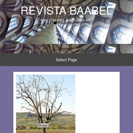
REVISTA BAABEL
ISSN 2734-4967, ISSN-L 2734-4967
Select Page