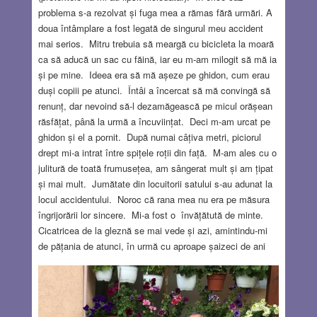
problema s-a rezolvat și fuga mea a rămas fără urmări. A
doua întâmplare a fost legată de singurul meu accident
mai serios. Mitru trebuia să meargă cu bicicleta la moară
ca să aducă un sac cu făină, iar eu m-am milogit să mă ia
și pe mine. Ideea era să mă așeze pe ghidon, cum erau
duși copiii pe atunci. Întâi a încercat să mă convingă să
renunț, dar nevoind să-l dezamăgească pe micul orășean
răsfățat, până la urmă a încuviințat. Deci m-am urcat pe
ghidon și el a pornit. După numai câțiva metri, piciorul
drept mi-a intrat între spițele roții din față. M-am ales cu o
julitură de toată frumusețea, am sângerat mult și am țipat
și mai mult. Jumătate din locuitorii satului s-au adunat la
locul accidentului. Noroc că rana mea nu era pe măsura
îngrijorării lor sincere. Mi-a fost o învățătută de minte.
Cicatricea de la gleznă se mai vede și azi, amintindu-mi
de pățania de atunci, în urmă cu aproape șaizeci de ani