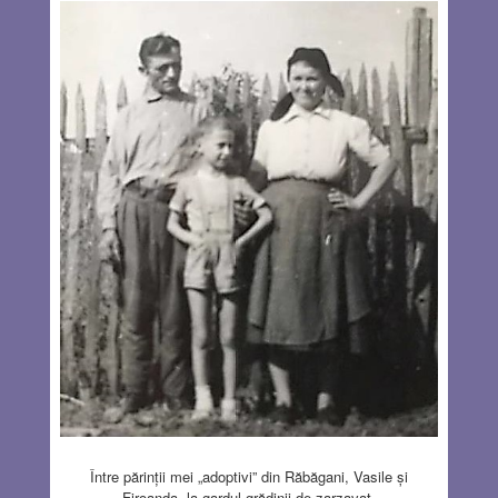
Între părinții mei „adoptivi” din Răbăgani, Vasile și
Firoanda, la gardul grădinii de zarzavat.