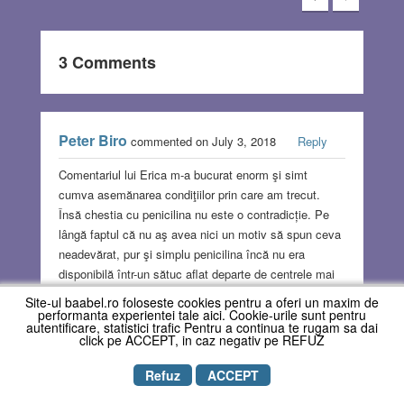
3 Comments
Peter Biro
commented on July 3, 2018
Reply
Comentariul lui Erica m-a bucurat enorm şi simt
cumva asemănarea condiţiilor prin care am trecut.
Însă chestia cu penicilina nu este o contradicție. Pe
lângă faptul că nu aş avea nici un motiv să spun ceva
neadevărat, pur şi simplu penicilina încă nu era
disponibilă într-un sătuc aflat departe de centrele mai
mari, precum Timişoara. La Răbăgani darurile
Site-ul baabel.ro foloseste cookies pentru a oferi un maxim de
civilizației au ajuns mult mai tarziu. Dar nici nu este
performanta experientei tale aici. Cookie-urile sunt pentru
autentificare, statistici trafic Pentru a continua te rugam sa dai
exclus ca băiatul să fi murit pentru că nu a primit
click pe ACCEPT, in caz negativ pe REFUZ
medicamentele la timp.
Refuz
ACCEPT