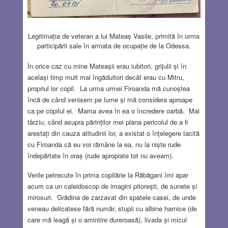
Legitimația de veteran a lui Mateaș Vasile, primită în urma
participării sale în armata de ocupație de la Odessa.
În orice caz cu mine Mateașii erau iubitori, grijulii și în
același timp mult mai îngăduitori decât erau cu Mitru,
propriul lor copil. La urma urmei Firoanda mă cunoștea
încă de când venisem pe lume și mă considera aproape
ca pe copilul ei. Mama avea în ea o încredere oarbă. Mai
târziu, când asupra părinților mei plana pericolul de a fi
arestați din cauza atitudinii lor, a existat o înțelegere tacită
cu Firoanda că eu voi rămâne la ea, nu la niște rude
îndepărtate în oraș (rude apropiate tot nu aveam).
Verile petrecute în prima copilărie la Răbăgani îmi apar
acum ca un caleidoscop de imagini pitorești, de sunete și
mirosuri. Grădina de zarzavat din spatele casei, de unde
veneau delicatese fără număr, stupii cu albine harnice (de
care mă leagă și o amintire dureroasă), livada și micul