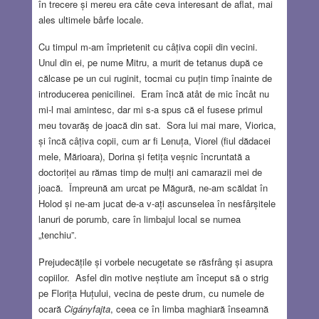
în trecere și mereu era câte ceva interesant de aflat, mai
ales ultimele bârfe locale.
Cu timpul m-am împrietenit cu câțiva copii din vecini.
Unul din ei, pe nume Mitru, a murit de tetanus după ce
călcase pe un cui ruginit, tocmai cu puțin timp înainte de
introducerea penicilinei. Eram încă atât de mic încât nu
mi-l mai amintesc, dar mi s-a spus că el fusese primul
meu tovarăș de joacă din sat. Sora lui mai mare, Viorica,
și încă câțiva copii, cum ar fi Lenuța, Viorel (fiul dădacei
mele, Mărioara), Dorina și fetița veșnic încruntată a
doctoriței au rămas timp de mulți ani camarazii mei de
joacă. Împreună am urcat pe Măgură, ne-am scăldat în
Holod și ne-am jucat de-a v-ați ascunselea în nesfârșitele
lanuri de porumb, care în limbajul local se numea
„tenchiu”.
Prejudecățile și vorbele necugetate se răsfrâng și asupra
copiilor. Asfel din motive neștiute am început să o strig
pe Florița Huțului, vecina de peste drum, cu numele de
ocară
Cig
á
nyfajta
, ceea ce în limba maghiară înseamnă