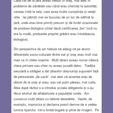
Când cei de la țară aveau treburi în oraș, mai ales în
probleme de sănătate sau când erau chemați la autorități,
veneau întâi la tata, care avea multe cunoștințe și relații
utile. Iar părinții mei se bucurau de un loc de odihnă la
țară, unde erau bine primiți precum și de livrări ocazionale
de produse biologice (chiar dacă certificarea „bio” încă nu
era la modă, produsele propriei grădini erau întotdeauna
biologice).
Din perspectiva de azi trebuie să adaug că pe atunci
diferențele socio-culturale dintre sat și oraș erau mult mai
mari ca în zilele noastre. Mulți țărani aveau numai câteva
clase primare sau chiar nu aveau școală deloc. Tradiția
seculară a iobăgiei a dat țăranilor obișnuința supunerii față
de persoanele „de vază”, mai ales că acestea erau de
obicei de la oraș și erau, sau cel puțin păreau, mai culte.
Abia după război s-a introdus școala obligatorie și s-au
făcut eforturi de alfabetizare a populației rurale. Am
cunoscut mulți țărani cu talente deosebite. Vasile, de
exemplu, improviza și declama poezii demne de a vedea
lumina tiparului, într-o limbă bogată și plină de imagini. Pe