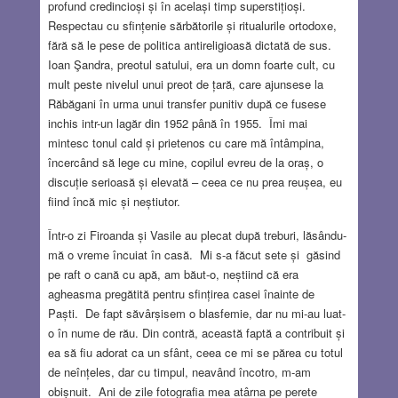
profund credincioși și în același timp superstițioși.
Respectau cu sfințenie sărbătorile și ritualurile ortodoxe,
fără să le pese de politica antireligioasă dictată de sus.
Ioan Şandra, preotul satului, era un domn foarte cult, cu
mult peste nivelul unui preot de țară, care ajunsese la
Răbăgani în urma unui transfer punitiv după ce fusese
inchis intr-un lagăr din 1952 până în 1955. Îmi mai
mintesc tonul cald și prietenos cu care mă întâmpina,
încercând să lege cu mine, copilul evreu de la oraș, o
discuție serioasă și elevată – ceea ce nu prea reușea, eu
fiind încă mic și neștiutor.
Într-o zi Firoanda și Vasile au plecat după treburi, lăsându-
mă o vreme încuiat în casă. Mi s-a făcut sete și găsind
pe raft o cană cu apă, am băut-o, neștiind că era
agheasma pregătită pentru sfințirea casei înainte de
Paști. De fapt săvârșisem o blasfemie, dar nu mi-au luat-
o în nume de rău. Din contră, această faptă a contribuit și
ea să fiu adorat ca un sfânt, ceea ce mi se părea cu totul
de neînțeles, dar cu timpul, neavând încotro, m-am
obișnuit. Ani de zile fotografia mea atârna pe perete