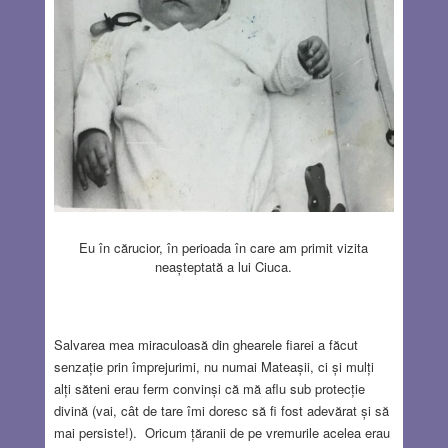
Eu în cărucior, în perioada în care am primit vizita
neașteptată a lui Ciuca.
Salvarea mea miraculoasă din ghearele fiarei a făcut
senzație prin împrejurimi, nu numai Mateașii, ci și mulți
alți săteni erau ferm convinși că mă aflu sub protecție
divină (vai, cât de tare îmi doresc să fi fost adevărat și să
mai persiste!). Oricum țăranii de pe vremurile acelea erau