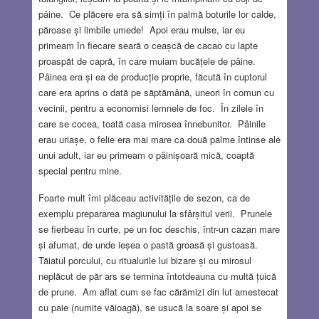
pâine. Ce plăcere era să simți în palmă boturile lor calde,
păroase și limbile umede! Apoi erau mulse, iar eu
primeam în fiecare seară o ceașcă de cacao cu lapte
proaspăt de capră, în care muiam bucățele de pâine.
Pâinea era și ea de producție proprie, făcută în cuptorul
care era aprins o dată pe săptămână, uneori în comun cu
vecinii, pentru a economisi lemnele de foc. În zilele în
care se cocea, toată casa mirosea înnebunitor. Pâinile
erau uriașe, o felie era mai mare ca două palme întinse ale
unui adult, iar eu primeam o pâinișoară mică, coaptă
special pentru mine.
Foarte mult îmi plăceau activitățile de sezon, ca de
exemplu prepararea magiunului la sfârșitul verii. Prunele
se fierbeau în curte, pe un foc deschis, într-un cazan mare
și afumat, de unde ieșea o pastă groasă și gustoasă.
Tăiatul porcului, cu ritualurile lui bizare și cu mirosul
neplăcut de păr ars se termina întotdeauna cu multă țuică
de prune. Am aflat cum se fac cărămizi din lut amestecat
cu paie (numite văioagă), se usucă la soare și apoi se