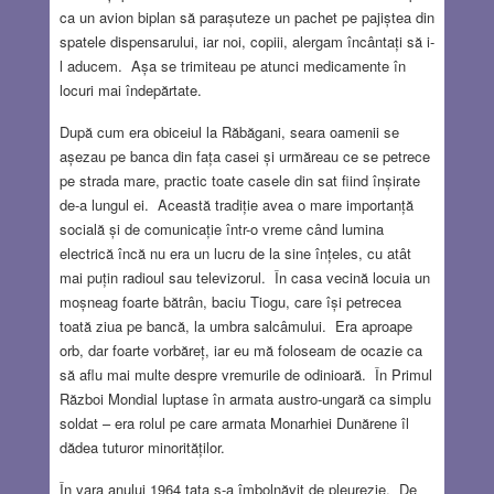
ca un avion biplan să parașuteze un pachet pe pajiștea din
spatele dispensarului, iar noi, copiii, alergam încântați să i-
l aducem. Așa se trimiteau pe atunci medicamente în
locuri mai îndepărtate.
După cum era obiceiul la Răbăgani, seara oamenii se
așezau pe banca din fața casei și urmăreau ce se petrece
pe strada mare, practic toate casele din sat fiind înșirate
de-a lungul ei. Această tradiție avea o mare importanță
socială și de comunicație într-o vreme când lumina
electrică încă nu era un lucru de la sine înțeles, cu atât
mai puțin radioul sau televizorul. În casa vecină locuia un
moșneag foarte bătrân, baciu Tiogu, care își petrecea
toată ziua pe bancă, la umbra salcâmului. Era aproape
orb, dar foarte vorbăreț, iar eu mă foloseam de ocazie ca
să aflu mai multe despre vremurile de odinioară. În Primul
Război Mondial luptase în armata austro-ungară ca simplu
soldat – era rolul pe care armata Monarhiei Dunărene îl
dădea tuturor minorităților.
În vara anului 1964 tata s-a îmbolnăvit de pleurezie. De