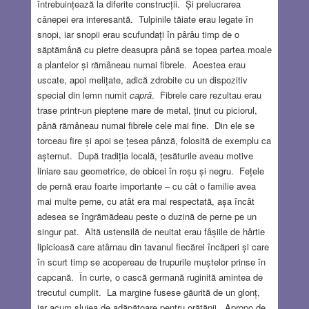
întrebuințează la diferite construcții. Și prelucrarea
cânepei era interesantă. Tulpinile tăiate erau legate în
snopi, iar snopii erau scufundați în pârâu timp de o
săptămână cu pietre deasupra până se topea partea moale
a plantelor și rămâneau numai fibrele. Acestea erau
uscate, apoi melițate, adică zdrobite cu un dispozitiv
special din lemn numit
capră
. Fibrele care rezultau erau
trase printr-un pieptene mare de metal, ținut cu piciorul,
până rămâneau numai fibrele cele mai fine. Din ele se
torceau fire și apoi se țesea pânză, folosită de exemplu ca
așternut. După tradiția locală, țesăturile aveau motive
liniare sau geometrice, de obicei în roșu și negru. Fețele
de pernă erau foarte importante – cu cât o familie avea
mai multe perne, cu atât era mai respectată, așa încât
adesea se îngrămădeau peste o duzină de perne pe un
singur pat. Altă ustensilă de neuitat erau fâșiile de hârtie
lipicioasă care atârnau din tavanul fiecărei încăperi și care
în scurt timp se acopereau de trupurile muștelor prinse în
capcană. În curte, o cască germană ruginită amintea de
trecutul cumplit. La margine fusese găurită de un glonț,
iar acum slujea de adăpătoare pentru orătănii. Apropo de