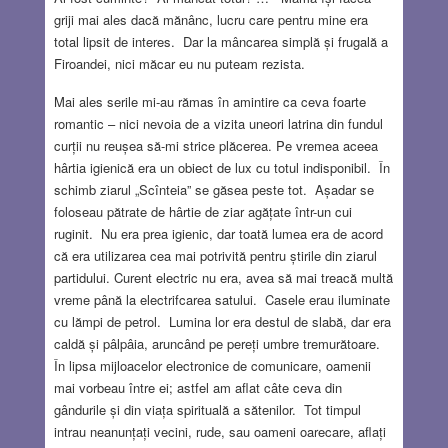
griji mai ales dacă mănânc, lucru care pentru mine era
total lipsit de interes. Dar la mâncarea simplă și frugală a
Firoandei, nici măcar eu nu puteam rezista.
Mai ales serile mi-au rămas în amintire ca ceva foarte
romantic – nici nevoia de a vizita uneori latrina din fundul
curții nu reușea să-mi strice plăcerea. Pe vremea aceea
hârtia igienică era un obiect de lux cu totul indisponibil. În
schimb ziarul „Scînteia” se găsea peste tot. Așadar se
foloseau pătrate de hârtie de ziar agățate într-un cui
ruginit. Nu era prea igienic, dar toată lumea era de acord
că era utilizarea cea mai potrivită pentru știrile din ziarul
partidului. Curent electric nu era, avea să mai treacă multă
vreme până la electrifcarea satului. Casele erau iluminate
cu lămpi de petrol. Lumina lor era destul de slabă, dar era
caldă și pâlpâia, aruncând pe pereți umbre tremurătoare.
În lipsa mijloacelor electronice de comunicare, oamenii
mai vorbeau între ei; astfel am aflat câte ceva din
gândurile și din viața spirituală a sătenilor. Tot timpul
intrau neanunțați vecini, rude, sau oameni oarecare, aflați