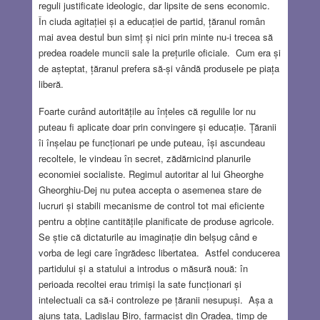
reguli justificate ideologic, dar lipsite de sens economic.
În ciuda agitației și a educației de partid, țăranul român
mai avea destul bun simț și nici prin minte nu-i trecea să
predea roadele muncii sale la prețurile oficiale. Cum era și
de așteptat, țăranul prefera să-și vândă produsele pe piața
liberă.
Foarte curând autoritățile au înțeles că regulile lor nu
puteau fi aplicate doar prin convingere și educație. Țăranii
îi înșelau pe funcționari pe unde puteau, își ascundeau
recoltele, le vindeau în secret, zădărnicind planurile
economiei socialiste. Regimul autoritar al lui Gheorghe
Gheorghiu-Dej nu putea accepta o asemenea stare de
lucruri și stabili mecanisme de control tot mai eficiente
pentru a obține cantitățile planificate de produse agricole.
Se știe că dictaturile au imaginație din belșug când e
vorba de legi care îngrădesc libertatea. Astfel conducerea
partidului și a statului a introdus o măsură nouă: în
perioada recoltei erau trimiși la sate funcționari și
intelectuali ca să-i controleze pe țăranii nesupuși. Așa a
ajuns tata, Ladislau Biro, farmacist din Oradea, timp de