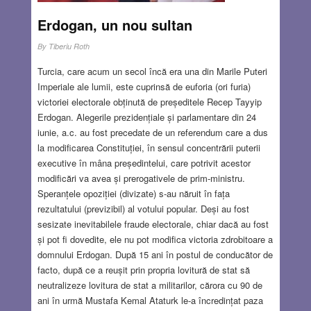
Erdogan, un nou sultan
By
Tiberiu Roth
Turcia, care acum un secol încă era una din Marile Puteri
Imperiale ale lumii, este cuprinsă de euforia (ori furia)
victoriei electorale obținută de președitele Recep Tayyip
Erdogan. Alegerile prezidențiale și parlamentare din 24
iunie, a.c. au fost precedate de un referendum care a dus
la modificarea Constituției, în sensul concentrării puterii
executive în mâna președintelui, care potrivit acestor
modificări va avea și prerogativele de prim-ministru.
Speranțele opoziției (divizate) s-au năruit în fața
rezultatului (previzibil) al votului popular. Deși au fost
sesizate inevitabilele fraude electorale, chiar dacă au fost
și pot fi dovedite, ele nu pot modifica victoria zdrobitoare a
domnului Erdogan. După 15 ani în postul de conducător de
facto, după ce a reușit prin propria lovitură de stat să
neutralizeze lovitura de stat a militarilor, cărora cu 90 de
ani în urmă Mustafa Kemal Ataturk le-a încredințat paza