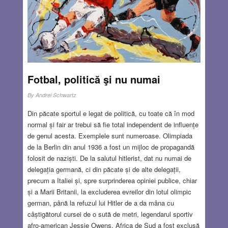
Fotbal, politică şi nu numai
By
Andrei Schwartz
Din păcate sportul e legat de politică, cu toate că în mod
normal și fair ar trebui să fie total independent de influențe
de genul acesta. Exemplele sunt numeroase. Olimpiada
de la Berlin din anul 1936 a fost un mijloc de propagandă
folosit de naziști. De la salutul hitlerist, dat nu numai de
delegația germană, ci din păcate și de alte delegații,
precum a Italiei și, spre surprinderea opiniei publice, chiar
și a Marii Britanii, la excluderea evreilor din lotul olimpic
german, până la refuzul lui Hitler de a da mâna cu
câștigătorul cursei de o sută de metri, legendarul sportiv
afro-american Jessie Owens. Africa de Sud a fost exclusă