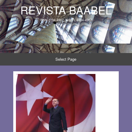
REVISTA BAABEL
ISSN 2734-4967, ISSN-L 2734-4967
Select Page