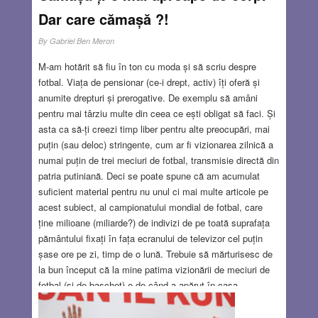
Dar care cămașă ?!
By
Gabriel Ben Meron
M-am hotărit să fiu în ton cu moda și să scriu despre
fotbal. Viața de pensionar (ce-i drept, activ) îți oferă și
anumite drepturi și prerogative. De exemplu să amâni
pentru mai târziu multe din ceea ce ești obligat să faci. Și
asta ca să-ți creezi timp liber pentru alte preocupări, mai
puțin (sau deloc) stringente, cum ar fi vizionarea zilnică a
numai puțin de trei meciuri de fotbal, transmisie directă din
patria putiniană. Deci se poate spune că am acumulat
suficient material pentru nu unul ci mai multe articole pe
acest subiect, al campionatului mondial de fotbal, care
ține milioane (miliarde?) de indivizi de pe toată suprafața
pământului fixați în fața ecranului de televizor cel puțin
șase ore pe zi, timp de o lună. Trebuie să mărturisesc de
la bun început că la mine patima vizionării de meciuri de
fotbal (și de baschet) e de când a apărut în casa
părintească pentru prima oară un televizor, adică de mai
bine de 60 ani. Cred că în toată viața mea am petrecut în