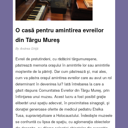
JUN 28, 2018
4 COMMENTS
O casă pentru amintirea evreilor
din Târgu Mureş
By
Andrea Ghiţă
Evreii de pretutindeni, cu rădăcini târgumureşene,
păstrează memoria oraşului în amintirile lor sau amintirile
moştenite de la părinţi. Dar cum păstrează şi, mai ales,
cum va păstra oraşul amintirea evreilor care au avut un rol
determinant în devenirea lui? Iată întrebarea la care a
găsit răspuns Comunitatea Evreilor din Târgu Mureş, prin
înfiinţarea unui muzeu. Acest lucru a fost posibil graţie
eliberări unui spaţiu adecvat, în proximitatea sinagogii, şi
donaţiei generoase oferite de medicul pediatru Etelka
Tusa, supravieţuitoare a Holocaustului. Îndeobşte muzeele
se confruntă cu lipsa de spaţiu, cu aglomeraţia obiectelor
din depozite, cu dilema selecţiei obiectelor din expoziţia