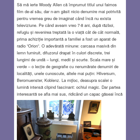
Să mă ierte Woody Allen că împrumut titlul unui faimos
film de-al său, dar n-am găsit nicio denumire mai potrivită
pentru vremea greu de imaginat când încă nu exista
televiziune. Pe când aveam vreo 7-8 ani, după război,
refugiu și revenirea treptată la o viață cât de cât normală,
prima achiziție importantă a familiei a fost un aparat de
radio ”Orion”. O adevărată minune: carcasa masivă din
lemn furniruit, difuzorul drapat în culori discrete, trei
lungimi de undă – lungi, medii și scurte. Scala mare și
verde – o lecție de geografie cu nenumărate denumiri de
localități, unele cunoscute, altele mai puțin: Hilversum,
Beromuenster, Koblenz. La mijloc, deasupra scalei o
lumină intensă clipind fascinant: ochiul magic. Dar partea
interesantă se afla mai sus, ridicând un capac găseai încă
o instalație – un patefon! Cumpărătura de ocazie
cuprindea și un pachet cu vreo 30 de discuri uzate – plăci
grele de ebonită cu turația 78 (azi la mare preț printre
colecționari). Selecția era cam eclectică dar
atractivă:
Read more…