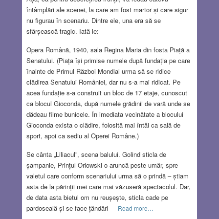
întâmplări ale scenei, la care am fost martor și care sigur
nu figurau în scenariu. Dintre ele, una era să se
sfârșească tragic. Iată-le:
Opera Română, 1940, sala Regina Maria din fosta Piață a
Senatului. (Piața își primise numele după fundația pe care
înainte de Primul Război Mondial urma să se ridice
clădirea Senatului României, dar nu s-a mai ridicat. Pe
acea fundație s-a construit un bloc de 17 etaje, cunoscut
ca blocul Gioconda, după numele grădinii de vară unde se
dădeau filme bunicele. În imediata vecinătate a blocului
Gioconda exista o clădire, folosită mai întâi ca sală de
sport, apoi ca sediu al Operei Române.)
Se cânta „Liliacul”, scena balului. Golind sticla de
șampanie, Prințul Orlowski o aruncă peste umăr, spre
valetul care conform scenariului urma să o prindă – știam
asta de la părinții mei care mai văzuseră spectacolul. Dar,
de data asta bietul om nu reușește, sticla cade pe
pardoseală și se face țăndări
Read more…