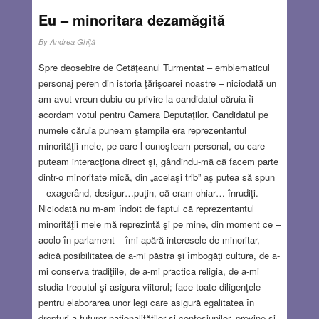
Eu – minoritara dezamăgită
By
Andrea Ghiţă
Spre deosebire de Cetăţeanul Turmentat – emblematicul
personaj peren din istoria ţărişoarei noastre – niciodată un
am avut vreun dubiu cu privire la candidatul căruia îi
acordam votul pentru Camera Deputaţilor. Candidatul pe
numele căruia puneam ştampila era reprezentantul
minorităţii mele, pe care-l cunoşteam personal, cu care
puteam interacţiona direct şi, gândindu-mă că facem parte
dintr-o minoritate mică, din „acelaşi trib” aş putea să spun
– exagerând, desigur…puţin, că eram chiar… înrudiţi.
Niciodată nu m-am îndoit de faptul că reprezentantul
minorităţii mele mă reprezintă şi pe mine, din moment ce –
acolo în parlament – îmi apără interesele de minoritar,
adică posibilitatea de a-mi păstra şi îmbogăţi cultura, de a-
mi conserva tradiţiile, de a-mi practica religia, de a-mi
studia trecutul şi asigura viitorul; face toate diligenţele
pentru elaborarea unor legi care asigură egalitatea în
drepturi a tuturor naţionalităţilor şi confesiunilor, previne şi