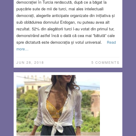
democrației în Turcia renăscută, după ce a băgat la
pușcărie sute de mii de turci, mai ales intelectuali
democrați, alegerile anticipate organizate din inițiativa și
sub oblăduirea domnului Erdogan, nu puteau avea alt
rezultat. 52% din alegătorii turci l-au votat din primul tur,
demonstrând astfel încă o dată că cea mai ”bătută” cale
spre dictatură este democrația și votul universal.
Read
more…
JUN 28, 2018
5 COMMENTS