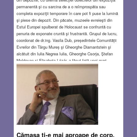
permanentă şi cu sarcina de a o reîmprospăta sau
completa expoziţii temporare în care pot fi puse la lumină
şi piese din depozit. Din păcate, muzeele evreieşti din
Estul Europei spulberat de Holocaust se confruntă cu
penuria de exponate cruntă şi frustrantă. Grupul de lucru,
coordonat de dr.ing. Vasila Dub, președintele Comunității
Evreilor din Târgu Mureș şi Gheorghe Diamantstein şi
alcătuit din Iulia Negrea Iulia, Gheorghe Csorja, Ştefan
Moldovan şi Elisabeta Lázár, a făcut faţă unei mari
provocări: să vizualizeze istoria de peste un secol, a unei
comunităţi alcătuite din multe mii de persoane, fără a avea
la dispoziţie decât câteva obiecte disparate şi câteva zeci
de fotografii salvate – în mod miraculos – de focul
distrugător al Holocaustului.
Read more…
JUN 28, 2018
4 COMMENTS
Cămașa ți-e mai aproape de corp.