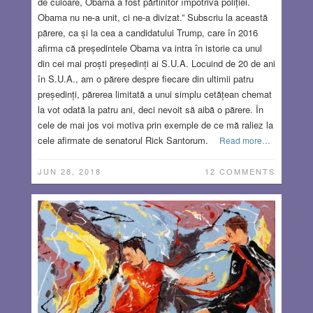
de culoare, Obama a fost părtinitor împotriva poliției.
Obama nu ne-a unit, ci ne-a divizat.” Subscriu la această
părere, ca și la cea a candidatului Trump, care în 2016
afirma că președintele Obama va intra în istorie ca unul
din cei mai proști președinți ai S.U.A. Locuind de 20 de ani
în S.U.A., am o părere despre fiecare din ultimii patru
președinți, părerea limitată a unui simplu cetățean chemat
la vot odată la patru ani, deci nevoit să aibă o părere. În
cele de mai jos voi motiva prin exemple de ce mă raliez la
cele afirmate de senatorul Rick Santorum.
Read more…
JUN 28, 2018
12 COMMENTS