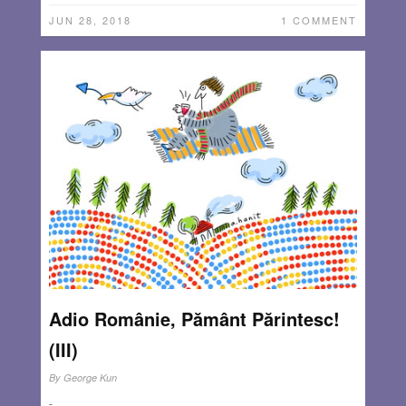
JUN 28, 2018
1 COMMENT
Adio Românie, Pământ Părintesc!
(III)
By
George Kun