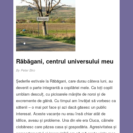
păstrat în toată splendoarea lui de pe la 1750, dar de pe
stradă nu se vede nimic. Vizitatorii interesați pot intra liber
în curtea hotelului.
Read more…
JUN 28, 2018
2 COMMENTS
Răbăgani, centrul universului meu
By
Peter Biro
Șederile estivale la Răbăgani, care durau câteva luni, au
devenit o parte integrantă a copilăriei mele. Ca toți copiii
umblam desculț, cu picioarele mânjite de noroi și de
excremente de găină. Cu timpul am învățat să vorbesc ca
sătenii – o mai pot face și azi dacă găsesc un public
interesat. Aceste vacanțe nu erau însă chiar atât de
idilice, aveau și probleme. Una din ele era Ciuca, câinele
ciobănesc care păzea casa și gospodăria. Agresivitatea și