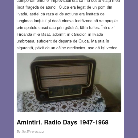
comportamentul ei imprevizibil era să mă coste viața mea
încă fragedă de atunci. Ciuca era legat de un pom din
livadă, astfel că raza ei de acțiune era limitată de
lungimea lanțului și dacă cineva îndrăznea să se apropie
prin spatele casei sau prin grădină, lătra furios. Într-o zi
Firoanda m-a lăsat, adormit în cărucior, în livada
umbroasă, suficient de departe de Ciuca. Mă știa în
siguranță, păzit de un câine credincios, așa că își vedea
liniștită de treburile casei. După o vreme, când a venit în
livadă să vadă ce fac, a observat îngrozită că lanțul Ciucăi
atârna fără rost – câinele dispăruse. La gândul că s-ar fi
putut întâmpla o nenorocire, a venit în goană spre mine.
Scena neașteptată din fața ochilor a făcut-o să
înmărmurească: Ciuca stătea pe labele dinapoi, aproape
tot corpul îi era deasupra mea în cărucior – nu se știe
pentru cât timp – și mă privea atent, clătinând din
cap.
Read more…
Amintiri. Radio Days 1947-1968
JUN 28, 2018
3 COMMENTS
By
Ilia Ehrenkranz