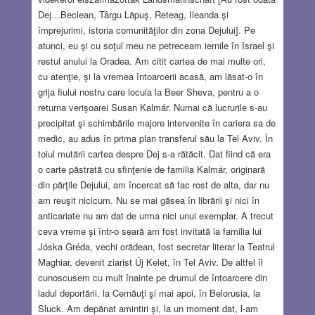
Dej…Beclean, Târgu Lăpuş, Reteag, Ileanda şi
împrejurimi, istoria comunităţilor din zona Dejului]. Pe
atunci, eu şi cu soţul meu ne petreceam iernile în Israel şi
restul anului la Oradea. Am citit cartea de mai multe ori,
cu atenţie, şi la vremea întoarcerii acasă, am lăsat-o în
grija fiului nostru care locuia la Beer Sheva, pentru a o
returna verişoarei Susan Kalmár. Numai că lucrurile s-au
precipitat şi schimbările majore intervenite în cariera sa de
medic, au adus în prima plan transferul său la Tel Aviv. În
toiul mutării cartea despre Dej s-a rătăcit. Dat fiind că era
o carte păstrată cu sfinţenie de familia Kalmár, originară
din părţile Dejului, am încercat să fac rost de alta, dar nu
am reuşit nicicum. Nu se mai găsea în librării şi nici în
anticariate nu am dat de urma nici unui exemplar. A trecut
ceva vreme şi într-o seară am fost invitată la familia lui
Jóska Gréda, vechi orădean, fost secretar literar la Teatrul
Maghiar, devenit ziarist Új Kelet, în Tel Aviv. De altfel îl
cunoscusem cu mult înainte pe drumul de întoarcere din
iadul deportării, la Cernăuţi şi mai apoi, în Belorusia, la
Sluck. Am depănat amintiri şi, la un moment dat, l-am