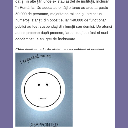
cât și în alte țări unde existau astfel de instituții, inclusiv
în România. De aceea autoritățile turce au arestat peste
50.000 de persoane, majoritatea militari și intelectuali,
numeroși ziariști din opoziție, iar 140.000 de funcționari
publici au fost suspendați din funcții sau demiși. De atunci
au loc procese după procese, iar acuzații au fost și sunt
condamnați la ani grei de închisoare.
Chiar dacă nu atât de vizibil, nu cu subiect și predicat,
tendințe de acaparare a puterii, de dominație autocrată, de
subminare a unor instituții menite să mențină echilibrul
puterii în stat între cele trei ramuri se manifestă din ce în
ce mai mult chiar în țări care se pretind democratice…
Read more…
JUN 28, 2018
4 COMMENTS