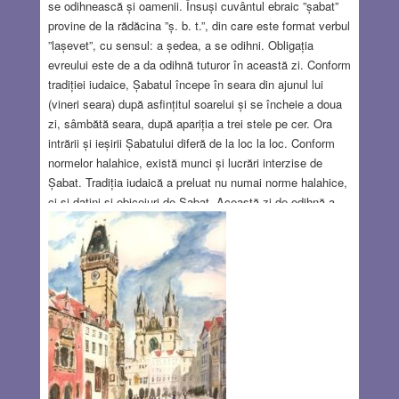
se odihnească și oamenii. Însuși cuvântul ebraic ”șabat”
provine de la rădăcina ”ș. b. t.”, din care este format verbul
”lașevet”, cu sensul: a ședea, a se odihni. Obligația
evreului este de a da odihnă tuturor în această zi. Conform
tradiției iudaice, Șabatul începe în seara din ajunul lui
(vineri seara) după asfințitul soarelui și se încheie a doua
zi, sâmbătă seara, după apariția a trei stele pe cer. Ora
intrării și ieșirii Șabatului diferă de la loc la loc. Conform
normelor halahice, există munci și lucrări interzise de
Șabat. Tradiția iudaică a preluat nu numai norme halahice,
ci și datini și obiceiuri de Șabat. Această zi de odihnă a
fost comparată cu o regină, căreia i-au fost atribuite
numeroase calități. Șabatul a devenit o zi sfântă, cununa
creației. Regina Șabat a fost onorată în rugăciune, dar și
în literatura, muzica și arta plastică evreiască
laică
Read more…
JUN 28, 2018
11 COMMENTS