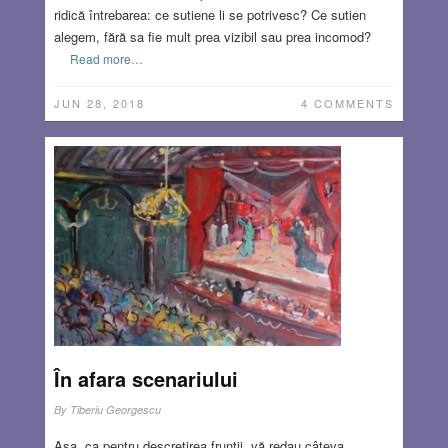
ridică întrebarea: ce sutiene li se potrivesc? Ce sutien
alegem, fără sa fie mult prea vizibil sau prea incomod?
Read more…
JUN 28, 2018
4 COMMENTS
În afara scenariului
By
Tiberiu Georgescu
Așa, ca pentru descrețirea frunții, vă redau câteva