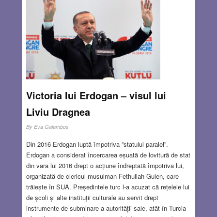
fața micului ecran mult mai multe ore decât în
contemplarea unui peisaj muntos sau acuatic (mea
culpa!)
Read more…
JUN 28, 2018
9 COMMENTS
Victoria lui Erdogan – visul lui
Liviu Dragnea
By
Eva Galambos
Din 2016 Erdogan luptă împotriva ”statului paralel”.
Erdogan a considerat încercarea eșuată de lovitură de stat
din vara lui 2016 drept o acțiune îndreptată împotriva lui,
organizată de clericul musulman Fethullah Gulen, care
trăiește în SUA. Președintele turc l-a acuzat că rețelele lui
de școli și alte instituții culturale au servit drept
instrumente de subminare a autorității sale, atât în Turcia