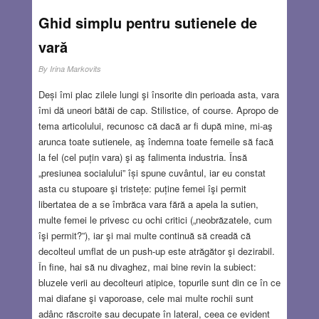
Ghid simplu pentru sutienele de
vară
By
Irina Markovits
Deși îmi plac zilele lungi şi însorite din perioada asta, vara
îmi dă uneori bătăi de cap. Stilistice, of course. Apropo de
tema articolului, recunosc că dacă ar fi după mine, mi-aş
arunca toate sutienele, aş îndemna toate femeile să facă
la fel (cel puțin vara) şi aş falimenta industria. Însă
„presiunea socialului” își spune cuvântul, iar eu constat
asta cu stupoare şi tristețe: puține femei îşi permit
libertatea de a se îmbrăca vara fără a apela la sutien,
multe femei le privesc cu ochi critici („neobrăzatele, cum
îşi permit?”), iar şi mai multe continuă să creadă că
decolteul umflat de un push-up este atrăgător şi dezirabil.
În fine, hai să nu divaghez, mai bine revin la subiect:
bluzele verii au decolteuri atipice, topurile sunt din ce în ce
mai diafane şi vaporoase, cele mai multe rochii sunt
adânc răscroite sau decupate în lateral, ceea ce evident