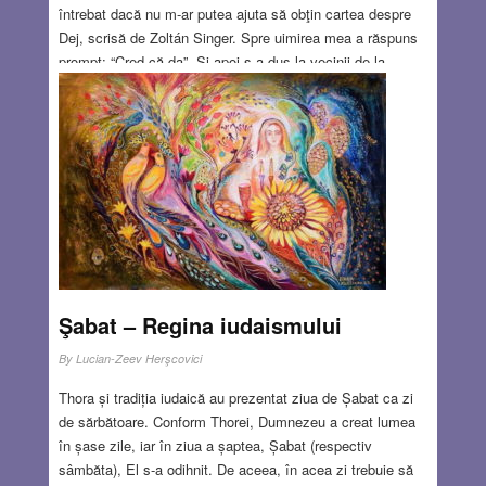
întrebat dacă nu m-ar putea ajuta să obţin cartea despre
Dej, scrisă de Zoltán Singer. Spre uimirea mea a răspuns
prompt: “Cred că da”. Şi apoi s-a dus la vecinii de la
acelaşi etaj şi a revenit cu o doamnă pe care mi-a
prezentat-o: Trude Singer, soţia lui Zoltán Singer, autorul
cărţii. E mi-a făcut cadou un exemplar şi astfel am putut
să returnez cartea pentru care mă frământasem atâta. În
acelaşi timp mi-am făcut o prietenă nouă.
Read more…
JUN 28, 2018
1 COMMENT
Şabat – Regina iudaismului
By
Lucian-Zeev Herşcovici
Thora și tradiția iudaică au prezentat ziua de Șabat ca zi
de sărbătoare. Conform Thorei, Dumnezeu a creat lumea
în șase zile, iar în ziua a șaptea, Șabat (respectiv
sâmbăta), El s-a odihnit. De aceea, în acea zi trebuie să