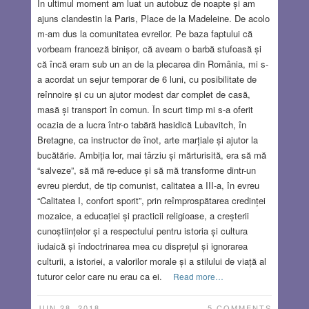
În ultimul moment am luat un autobuz de noapte și am
ajuns clandestin la Paris, Place de la Madeleine. De acolo
m-am dus la comunitatea evreilor. Pe baza faptului că
vorbeam franceză binișor, că aveam o barbă stufoasă și
că încă eram sub un an de la plecarea din România, mi s-
a acordat un sejur temporar de 6 luni, cu posibilitate de
reînnoire și cu un ajutor modest dar complet de casă,
masă și transport în comun. În scurt timp mi s-a oferit
ocazia de a lucra într-o tabără hasidică Lubavitch, în
Bretagne, ca instructor de înot, arte marțiale și ajutor la
bucătărie. Ambiția lor, mai târziu și mărturisită, era să mă
“salveze”, să mă re-educe și să mă transforme dintr-un
evreu pierdut, de tip comunist, calitatea a III-a, în evreu
“Calitatea I, confort sporit”, prin reîmprospătarea credinței
mozaice, a educației și practicii religioase, a creșterii
cunoștiințelor și a respectului pentru istoria și cultura
iudaică și îndoctrinarea mea cu disprețul și ignorarea
culturii, a istoriei, a valorilor morale și a stilului de viață al
tuturor celor care nu erau ca ei.
Read more…
JUN 28, 2018
5 COMMENTS