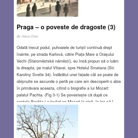
Praga – o poveste de dragoste (3)
By
Hava Oren
Odată trecut podul, puhoaiele de turiști continuă drept
înainte, pe strada Karlová, către Piața Mare a Orașului
Vechi (Staroměstské náměstí), eu însă propun să o luăm
la dreapta, pe malul Vltavei, spre Hotelul Smetana (Str.
Karoliny Svetle 34). Îndărătul unei fațade cât se poate de
obișnuite se ascunde o perlă pe care am descoperit-o abia
în primăvara aceasta, citind o biografie a lui Mozart:
palatul Pachta. (Fig 3-1) Se povestește că după ce
contele Pachta l-a invitat pe Mozart la cină, în loc să-l
primească în sufragerie l-a încuiat într-o cameră, cerându-i
să compună ceva înainte de cină. Așa au fost scrise cele
„Șase dansuri germane” K. 509 – dar se pare că Mozart nu
a apreciat purtarea contelui. Cum de nu am descoperit
până acum palatul Pachta? Foarte simplu: palatul s-a