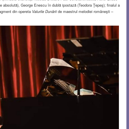
e absolută), George Enescu în dublă ipostază (Teodora Ţepeş); finalul a
fragment din opereta
Valurile Dunării
de maestrul melodiei româneşti –
).