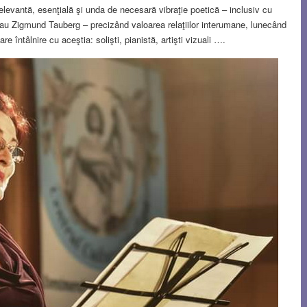
relevantă, esenţială şi unda de necesară vibraţie poetică – inclusiv cu
u Zigmund Tauberg – precizând valoarea relaţiilor interumane, lunecând
are întâlnire cu aceştia: solişti, pianistă, artişti vizuali ….