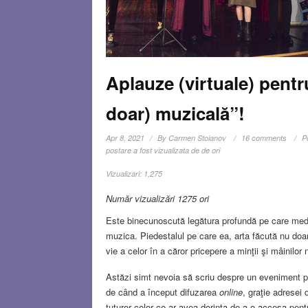
Aplauze (virtuale) pentr
doar) muzicală”!
Apr 8, 2021
By
Carmen Stoianov
16 comments
P
postare a fost vizualizata de de ori
Vizualizari:
1,275
Număr vizualizări 1275 ori
Este binecunoscută legătura profundă pe care medic
muzica. Piedestalul pe care ea, arta făcută nu doar 
vie a celor în a căror pricepere a minţii şi mâinilor
Astăzi simt nevoia să scriu despre un eveniment pe
de când a început difuzarea
online
, graţie adresei
tuturor celor ce ar avea dorinţa de a o accesa pentr