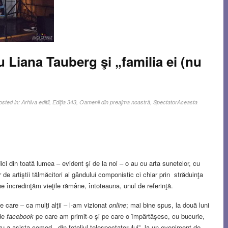
u Liana Tauberg şi „familia ei (nu
osted in:
Arhiva editii
,
Ediţia 343
,
Oamenii din preajma noastră
,
Spectator
Aceasta
i din toată lumea – evident şi de la noi – o au cu arta sunetelor, cu
de artiştii tălmăcitori ai gândului componistic ci chiar prin străduinţa
 ne încredinţăm vieţile rămâne, întoteauna, unul de referinţă.
 care – ca mulţi alţii – l-am vizionat
online
; mai bine spus, la două luni
 de
facebook
pe care am primit-o şi pe care o împărtăşesc, cu bucurie,
u a asista comod, „din fotoliul telespectatorului”, la un eveniment de