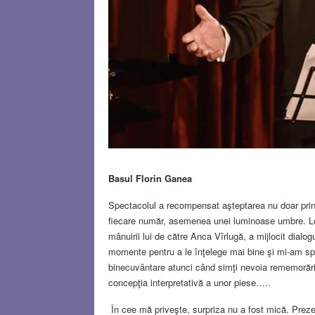
Basul Florin Ganea
Spectacolul a recompensat aşteptarea nu doar prin ac
fiecare număr, asemenea unei luminoase umbre. Le-
mânuirii lui de către Anca Vîrlugă, a mijlocit dialog
momente pentru a le înţelege mai bine şi mi-am s
binecuvântare atunci când simţi nevoia rememorării
concepţia interpretativă a unor piese…..
În cee mă priveşte, surpriza nu a fost mică. Prezen