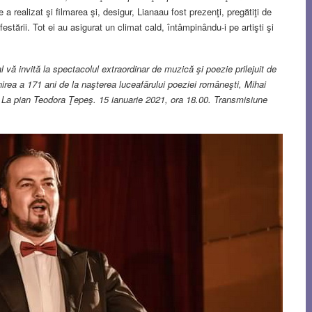
 a realizat şi filmarea şi, desigur, Lianaau fost prezenţi, pregătiţi de
ifestării. Tot ei au asigurat un climat cald, întâmpinându-i pe artişti şi
l vă invită la spectacolul extraordinar de muzică şi poezie prilejuit de
ea a 171 ani de la naşterea luceafărului poeziei româneşti, Mihai
. La pian Teodora Ţepeş. 15 ianuarie 2021, ora 18.00. Transmisiune