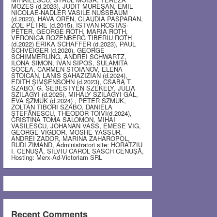
MOZES (d.2023), JUDIT MUREŞAN, EMIL
NICOLAE-NADLER VASILE NUSSBAUM
(d.2023), HAVA OREN, CLAUDIA PASPARAN,
ZOE PETRE (d.2015), ISTVÁN ROSTÁS-
PÉTER, GEORGE ROTH, MARIA ROTH,
VERONICA ROZENBERG TIBERIU ROTH
(d.2022) ERIKA SCHAFFER (d.2023), PAUL
SCHVEIGER (d.2020), GEORGE
SCHIMMERLING, ANDREI SCHWARTZ,
ILONA SIMON, IVAN SIPOS, SULAMITA
SOCEA, CARMEN STOIANOV, ELENA
STOICAN, LANIS ŞAHAZIZIAN (d.2024),
EDITH ŞIMŞENSOHN (d.2023), CSABA T.
SZABO, G. SEBESTYEN SZEKELY, JÚLIA
SZILÁGYI (d.2025), MIHÁLY SZILÁGYI GÁL,
EVA SZMUK (d.2024) , PETER SZMUK,
ZOLTÁN TIBORI SZABO, DANIELA
ŞTEFĂNESCU, THEODOR TOIVI(d.2024),
CRISTINA TOMA SALOMON, MIHAI
VASILESCU, JOHANAN VASS, EMESE VIG,
GEORGE VIGDOR, MOSHE YASSUR,
ANDREI ZADOR, MARINA ZAHAROPOL,
RUDI ZIMAND, Administratori site: HORATZIU
I. CENUŞĂ, SILVIU CAROL SASCH CENUŞĂ,
Hosting: Merx-Ad-Victoriam SRL
Recent Comments