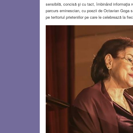
sensibilă, concisă şi cu tact, îmbinând informaţia 
parcurs eminescian, cu poezii de Octavian Goga sa
pe teritoriul prieteniilor pe care le celebrează la fiec