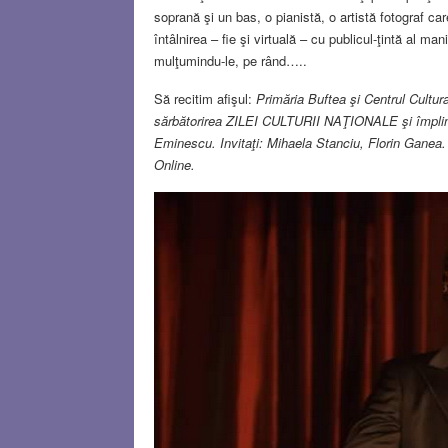
soprană şi un bas, o pianistă, o artistă fotograf care
întâlnirea – fie şi virtuală – cu publicul-ţintă al man
mulţumindu-le, pe rând…..
Să recitim afişul:
Primăria Buftea şi Centrul Cultura
sărbătorirea ZILEI CULTURII NAŢIONALE şi împlinir
Eminescu. Invitaţi: Mihaela Stanciu, Florin Ganea
Online.