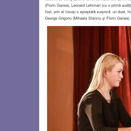
(Florin Ganea), Leonard Lehrman (cu o primă audiţi
fost, prin el însuşi o aşteptată surpriză: un duet, 
George Grigoriu (Mihaela Stanciu şi Florin Ganea