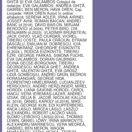
GHIŢĂ ŞI EVA GALAMBOS Colegiul de
redacţie: EVA GALAMBOS, ANDREA GHIŢĂ,
GABRIEL BEN MERON, HAVA OREN, Cap
Limpede: HAVA OREN Autori în ordine
alfabetică: SERENA ADLER, IRINA AIRINEI,
JOSSEF AVNI, ROMAN BAICAN, ANDREI
BANC (d.2018), DAVID BAR-ON, MIRJAM
BERCOVICI (d.2024), PETER BIRO, LYA
BENJAMIN (d.2023), VLADIMIR BRUNSTEIN,
JACK CHIVO, VLAD CIURDAR, VIOREL-
TIBERIU COSTE, PAULA CRĂCIUN, EFRAIM
DASCĂLU, EMILIAN M. DOBRESCU, ILYA
EHRENKRANZ, GHEORGHE EISIKOVITS
(d.2024 ), RODICA EIZIKOVITS, TIBERIU
EZRI, GEORGE FARKAS, SIMONA FUCHS,
EVA GALAMBOS, DORIAN GALBINSKI,
DOINA GECSE-BORGOVAN, TIBERIU
GEORGESCU, MONICA GHEŢ, ANDREA
GHIŢĂ, VALENTIN GHIŢĂ, EVA GROSZ,
LIDIA GOMBOŞIU, ANDREI GRÜN, BEDROS
HORASANGIAN, GEORGE HIDA,
FLORENTINO HIMELBRAND, LUCIAN-ZEEV
HERSCOVICI, ANDREI HERZLINGER, MIREL
HORODI, LIANA SAXONE-HORODI, CAROL
IANCU, VERA IEREMIAŞ-LAZAR, ANDREI
IZSAK, DELIA B. JACOB, NICOLAE KALLÓS
(d. 2018), DÁNIEL KÁROLY (d.2018), MIKE
KLEIN, GEORGE KUN, EDI KUPFERBERG,
ANCA LASLO, MIRCEA LASLO, LASZLO
ALEXANDRU, RÓBERT LACZKÓ VASS,
ŞLOMO LEIBOVICI LAIŞ(d.2014), THOMAS
LEWIN, DANIEL LŐWY, IRINA MARKOVITS,
ALEXANDRU MARINESCU, VERA MEDREA,
GABRIEL BEN MERON, MAGDA
MIHĂILESCU, STRUL MOISA, TEREZA