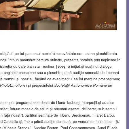
stăpânit pe tot parcursul acelei binecuvântate ore: calma şi echilibrata
ciu într-un meandrat parcurs stilistic, prezenţa notabilă prin implicare în
discreţia cu care pianista Teodora Ţepeş a iniţiat şi susţinut dialogul
ă a paginilor enesciene sau a piesei în primă audiţie semnată de Leonard
gă muzicii şi poeziei, făcând ca evenimentul să îşi menţină prospeţimea;
 PhotoEmotions
) şi preşedintelui
Societăţii Astronomice Române de
 conceput programul coordonat de Liana Tauberg: interpreţii şi-au ales
fect într-un mozaic de stiluri şi orientări aşezat, deliberat, sub semnul
în faţa noastră partituri semnate de Tiberiu Bredicenau, Filaret Barbu,
Caudella şi, într-o primă audiţie absolută, pe versuri eminesciene –
Şi
(Mihaela Stanciu), Nicolae Bretan, Paul Constantinescu, Aurel Eliade