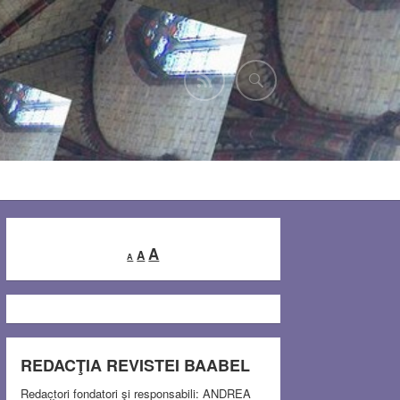
Decrease
Reset
Increase
A
A
A
font
font
font
size.
size.
size.
REDACŢIA REVISTEI BAABEL
Redactori fondatori şi responsabili: ANDREA