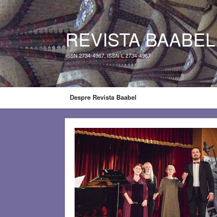
REVISTA BAABEL
ISSN 2734-4967, ISSN-L 2734-4967
Despre Revista Baabel