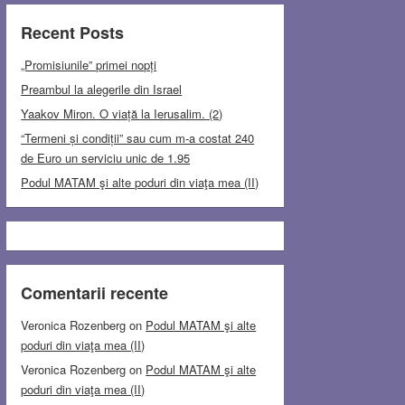
Recent Posts
„Promisiunile” primei nopți
Preambul la alegerile din Israel
Yaakov Miron. O viață la Ierusalim. (2)
“Termeni și condiții” sau cum m-a costat 240
de Euro un serviciu unic de 1.95
Podul MATAM şi alte poduri din viaţa mea (II)
Comentarii recente
Veronica Rozenberg
on
Podul MATAM şi alte
poduri din viaţa mea (II)
Veronica Rozenberg
on
Podul MATAM şi alte
poduri din viaţa mea (II)