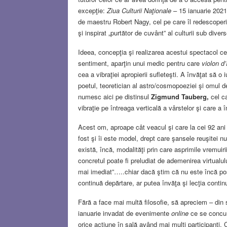
excepţie:
Ziua Culturii Naţionale
– 15 ianuarie 2021
de maestru Robert Nagy, cel pe care îl redescoper
şi inspirat „purtător de cuvânt” al culturii sub diver
Ideea, concepţia şi realizarea acestui spectacol ce
sentiment, aparţin unui medic pentru care
violon d
cea a vibraţiei apropierii sufleteşti. A învăţat să o 
poetul, teoretician al astro/cosmopoeziei şi omul de 
numesc aici pe distinsul
Zigmund Tauberg,
cel ca
vibraţie pe întreaga verticală a vârstelor şi care a î
Acest om, aproape cât veacul şi care la cei 92 an
fost şi îi este model, drept care şansele reuşitei n
există, încă, modalităţi prin care asprimile vremuiri
concretul poate fi preludiat de ademenirea virtualu
mai imediat”…..chiar dacă ştim că nu este încă pos
continuă depărtare, ar putea învăţa şi lecţia cont
Fără a face mai multă filosofie, să apreciem – din 
ianuarie invadat de evenimente
online
ce se concure
orice acţiune în sală având mai mulţi participanţi. 