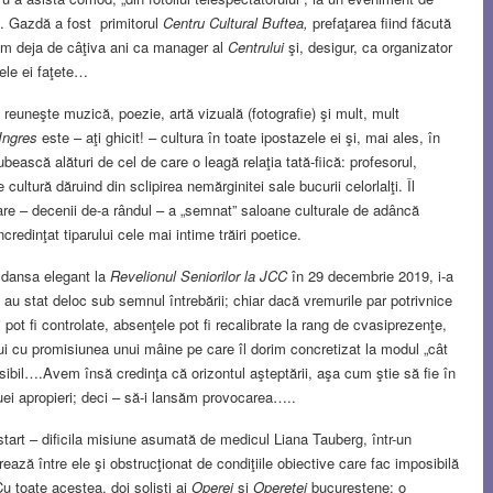
. Gazdă a fost primitorul
Centru Cultural Buftea,
prefaţarea fiind făcută
im deja de câţiva ani ca manager al
Centrului
şi, desigur, ca organizator
sele ei faţete…
 reuneşte muzică, poezie, artă vizuală (fotografie) şi mult, mult
’Ingres
este – aţi ghicit! – cultura în toate ipostazele ei şi, mai ales, în
iubească alături de cel de care o leagă relaţia tată-fiică: profesorul,
cultură dăruind din sclipirea nemărginitei sale bucurii celorlalţi. Îl
re – decenii de-a rândul – a „semnat” saloane culturale de adâncă
ncredinţat tiparului cele mai intime trăiri poetice.
i dansa elegant la
Revelionul Seniorilor la JCC
în 29 decembrie 2019, i-a
u au stat deloc sub semnul întrebării; chiar dacă vremurile par potrivnice
i pot fi controlate, absenţele pot fi recalibrate la rang de cvasiprezenţe,
lui cu promisiunea unui mâine pe care îl dorim concretizat la modul „cât
ibil….Avem însă credinţa că orizontul aşteptării, aşa cum ştie să fie în
inuei apropieri; deci – să-i lansăm provocarea…..
start – dificila misiune asumată de medicul Liana Tauberg, într-un
ază între ele şi obstrucţionat de condiţiile obiective care fac imposibilă
Cu toate acestea, doi solişti ai
Operei
şi
Operetei
bucureştene: o