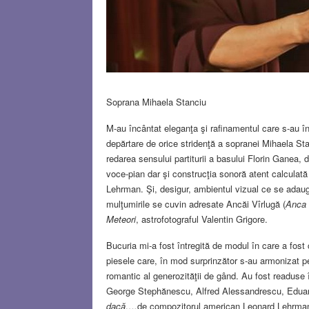
Soprana Mihaela Stanciu
M-au încântat eleganţa şi rafinamentul care s-au în
depărtare de orice stridenţă a sopranei Mihaela Stan
redarea sensului partiturii a basului Florin Ganea, 
voce-pian dar şi construcţia sonoră atent calculat
Lehrman. Şi, desigur, ambientul vizual ce se adau
mulţumirile se cuvin adresate Ancăi Vîrlugă (
Anca
Meteori
, astrofotograful Valentin Grigore.
Bucuria mi-a fost întregită de modul în care a fost
piesele care, în mod surprinzător s-au armonizat per
romantic al generozităţii de gând. Au fost readuse 
George Stephănescu, Alfred Alessandrescu, Eduard 
dacă….
de compozitorul american Leonard Lehrman 