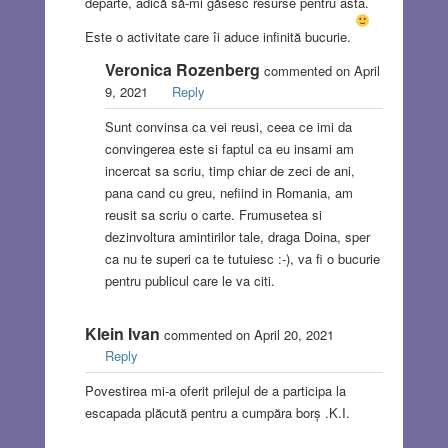
departe, adică să-mi găsesc resurse pentru asta.
Este o activitate care îi aduce infinită bucurie.
Veronica Rozenberg
commented on April
9, 2021
Reply
Sunt convinsa ca vei reusi, ceea ce imi da
convingerea este si faptul ca eu insami am
incercat sa scriu, timp chiar de zeci de ani,
pana cand cu greu, nefiind in Romania, am
reusit sa scriu o carte. Frumusetea si
dezinvoltura amintirilor tale, draga Doina, sper
ca nu te superi ca te tutuiesc :-), va fi o bucurie
pentru publicul care le va citi.
Klein Ivan
commented on April 20, 2021
Reply
Povestirea mi-a oferit prilejul de a participa la
escapada plăcută pentru a cumpăra borș .K.I.