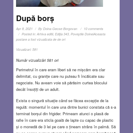
După borș
Apr 8, 2021
By
Doina Gecse-Borgovan
10 comments
Posted in:
Arhiva editii
,
Ediţia 343
,
Poveştile Doinei
Aceasta
postare a fost vizualizata de de ori
Vizualizari:
581
Număr vizualizări 581 ori
Perimetrul în care eram liberi să ne mișcăm era clar
delimitat, cu granițe care nu puteau fi încălcate sau
negociate. Nu aveam voie să părăsim curtea blocului
decât însoțiți de un adult.
Exista o singură situație când se făcea excepție de la
regulă: momentul în care una dintre bunici constata că s-a
terminat borșul din frigider. Primeam atunci o plasă de
rafie în care era sticla goală de lapte cu capac de plastic
și o monedă de 3 lei pe care o țineam strâns în palmă. Să