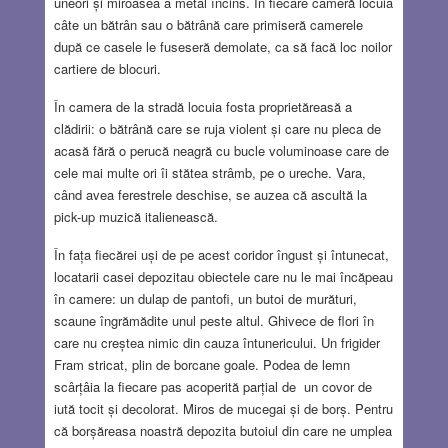
uneori și miroasea a metal încins. În fiecare cameră locuia
câte un bătrân sau o bătrână care primiseră camerele
după ce casele le fuseseră demolate, ca să facă loc noilor
cartiere de blocuri.
În camera de la stradă locuia fosta proprietăreasă a
clădirii: o bătrână care se ruja violent și care nu pleca de
acasă fără o perucă neagră cu bucle voluminoase care de
cele mai multe ori îi stătea strâmb, pe o ureche. Vara,
când avea ferestrele deschise, se auzea că ascultă la
pick-up muzică italienească.
În fața fiecărei uși de pe acest coridor îngust și întunecat,
locatarii casei depozitau obiectele care nu le mai încăpeau
în camere: un dulap de pantofi, un butoi de murături,
scaune îngrămădite unul peste altul. Ghivece de flori în
care nu creștea nimic din cauza întunericului. Un frigider
Fram stricat, plin de borcane goale. Podea de lemn
scârțâia la fiecare pas acoperită parțial de un covor de
iută tocit și decolorat. Miros de mucegai și de borș. Pentru
că borșăreasa noastră depozita butoiul din care ne umplea