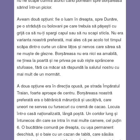
nu ne scape cumva atunci când porneam spre borșăreasă
sărind într-un picior.
Aveam două opțiuni: fie o luam în dreapta, spre Dunăre,
pe o străduță cu bolovani pe care trebuia să pășești cu
grijă ca să nu-ți spargi capul sau să nu scapi sticla. Nu era
varianta noastră preferată, mai ales că pe acolo tot timpul
scăpa dintr-o curte un câine lățos și nervos care sărea să
ne muște de glezne. Borșăreasa nu era nici ea amabilă,
ne ținea la poartă și ne privea pe sub niște sprâncene
stufoase, fără ca măcar să răspundă la salutul nostru cu
mai mult de un mormăit.
A doua opțiune era în direcția opusă, pe strada Împăratul
Traian, foarte aproape de centru. Borșăreasa noastră
preferată era o bătrânică mărunțică și uscățivă, care
uneori ne servea cu fursecuri cu cremă de cacao. Locuia
într-o casă naționalizată, lângă poștă. Un coridor lung și
întunecos din care se intra în mai multe camere, cel puțin
6. O bucătărie comună pe dreapta, cu ușa permanent
deschisă, și o baie cu un cazan de tablă, care sâsâia