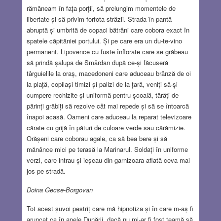
rămâneam în fața porții, să prelungim momentele de
libertate și să privim forfota străzii. Strada în pantă
abruptă și umbrită de copaci bătrâni care cobora exact în
spatele căpităniei portului. Și pe care era un du-te-vino
permanent. Lipovence cu fuste înflorate care se grăbeau
să prindă șalupa de Smârdan după ce-și făcuseră
târguielile la oraș, macedoneni care aduceau brânză de oi
la piață, copilași timizi și palizi de la țară, veniți să-și
cumpere rechizite și uniformă pentru școală, târâți de
părinți grăbiți să rezolve cât mai repede și să se întoarcă
înapoi acasă. Oameni care aduceau la reparat televizoare
cărate cu grijă în pături de culoare verde sau cărămizie.
Orășeni care coborau agale, ca să bea bere și să
mănânce mici pe terasă la Marinarul. Soldați în uniforme
verzi, care intrau și ieșeau din garnizoara aflată ceva mai
jos pe stradă.
Doina Gecse-Borgovan
Tot acest șuvoi pestriț care mă hipnotiza și în care m-aș fi
aruncat ca în apele Dunării, dacă nu mi-ar fi fost teamă să