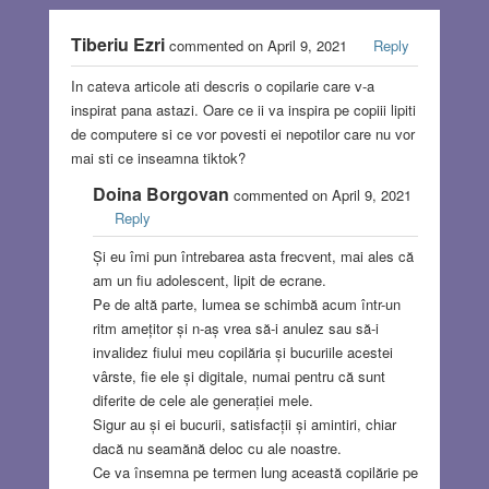
Tiberiu Ezri
commented on April 9, 2021
Reply
In cateva articole ati descris o copilarie care v-a
inspirat pana astazi. Oare ce ii va inspira pe copiii lipiti
de computere si ce vor povesti ei nepotilor care nu vor
mai sti ce inseamna tiktok?
Doina Borgovan
commented on April 9, 2021
Reply
Și eu îmi pun întrebarea asta frecvent, mai ales că
am un fiu adolescent, lipit de ecrane.
Pe de altă parte, lumea se schimbă acum într-un
ritm amețitor și n-aș vrea să-i anulez sau să-i
invalidez fiului meu copilăria și bucuriile acestei
vârste, fie ele și digitale, numai pentru că sunt
diferite de cele ale generației mele.
Sigur au și ei bucurii, satisfacții și amintiri, chiar
dacă nu seamănă deloc cu ale noastre.
Ce va însemna pe termen lung această copilărie pe