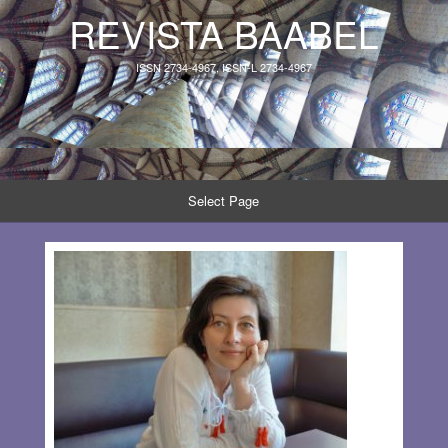
REVISTA BAABEL
ISSN 2734-4967, ISSN-L 2734-4967
Select Page