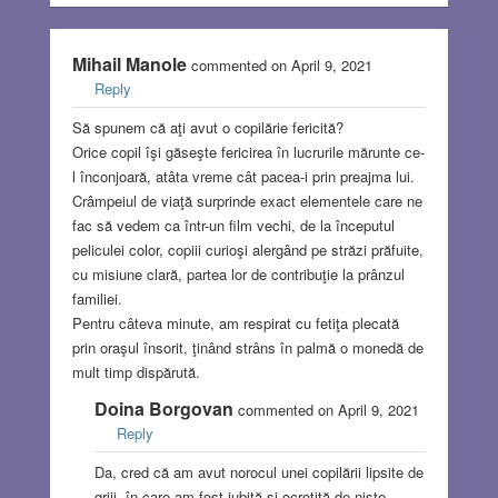
Mihail Manole
commented on April 9, 2021
Reply
Să spunem că aţi avut o copilărie fericită?
Orice copil îşi găseşte fericirea în lucrurile mărunte ce-
l înconjoară, atâta vreme cât pacea-i prin preajma lui.
Crâmpeiul de viaţă surprinde exact elementele care ne
fac să vedem ca într-un film vechi, de la începutul
peliculei color, copiii curioşi alergând pe străzi prăfuite,
cu misiune clară, partea lor de contribuţie la prânzul
familiei.
Pentru câteva minute, am respirat cu fetiţa plecată
prin oraşul însorit, ţinând strâns în palmă o monedă de
mult timp dispărută.
Doina Borgovan
commented on April 9, 2021
Reply
Da, cred că am avut norocul unei copilării lipsite de
griji, în care am fost iubită și ocrotită de niște