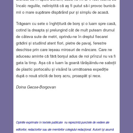
încalc regulile, neliniștită că aș fi putut să-i provoc bunică-
mii o mare supărare dispărând pur și simplu de acasă.
Trăgeam cu sete o înghițitură de borș și o luam spre casă,
cotind la dreapta și prelungind cât de mult puteam drumul
de câteva sute de metri, oprindu-ne în dreptul fiecarei
grădini și studiind atent flori, pietre de pavaj, ferestre
deschise prin care ieșeau mirosuri de mâncare. Care ne
aduceau aminte că fără borșul adus de noi prînzul nu va fi
gata la timp. Așa că o luam la goană târâșâindu-ne saboții
de plastic portocaliu și visând la următoarea expediție
după o nouă sticlă de borș acru, proaspăt și rece.
Doina Gecse-Borgovan
Opiniile exprimate în textele publicate nu reprezintă punctele de vedere ale
editorilor, redactorilor sau ale membrilor colegiului redacţional. Autorii îşi asumă