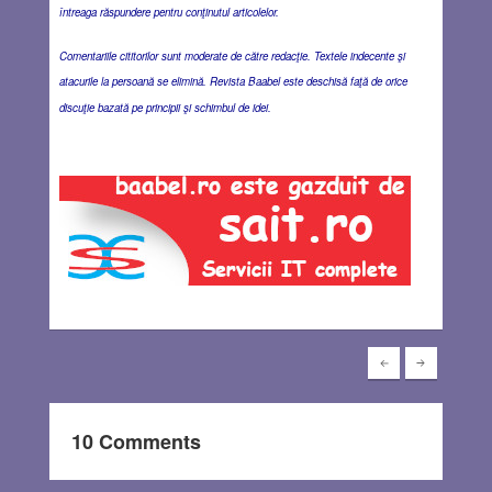
întreaga răspundere pentru conţinutul articolelor.
Comentariile cititorilor sunt moderate de către redacţie. Textele indecente şi
atacurile la persoană se elimină. Revista Baabel este deschisă faţă de orice
discuţie bazată pe principii şi schimbul de idei.
10 Comments