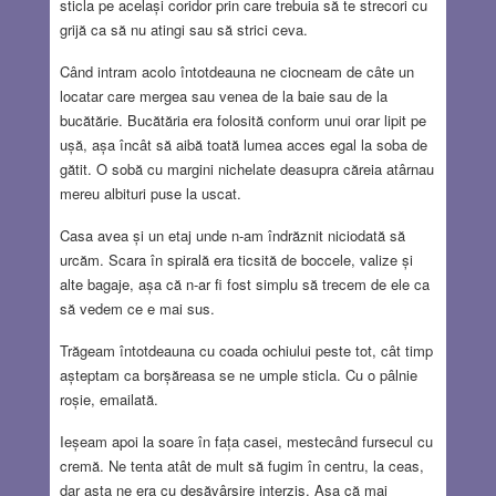
sticla pe același coridor prin care trebuia să te strecori cu
grijă ca să nu atingi sau să strici ceva.
Când intram acolo întotdeauna ne ciocneam de câte un
locatar care mergea sau venea de la baie sau de la
bucătărie. Bucătăria era folosită conform unui orar lipit pe
ușă, așa încât să aibă toată lumea acces egal la soba de
gătit. O sobă cu margini nichelate deasupra căreia atârnau
mereu albituri puse la uscat.
Casa avea și un etaj unde n-am îndrăznit niciodată să
urcăm. Scara în spirală era ticsită de boccele, valize și
alte bagaje, așa că n-ar fi fost simplu să trecem de ele ca
să vedem ce e mai sus.
Trăgeam întotdeauna cu coada ochiului peste tot, cât timp
așteptam ca borșăreasa se ne umple sticla. Cu o pâlnie
roșie, emailată.
Ieșeam apoi la soare în fața casei, mestecând fursecul cu
cremă. Ne tenta atât de mult să fugim în centru, la ceas,
dar asta ne era cu desăvârșire interzis. Așa că mai