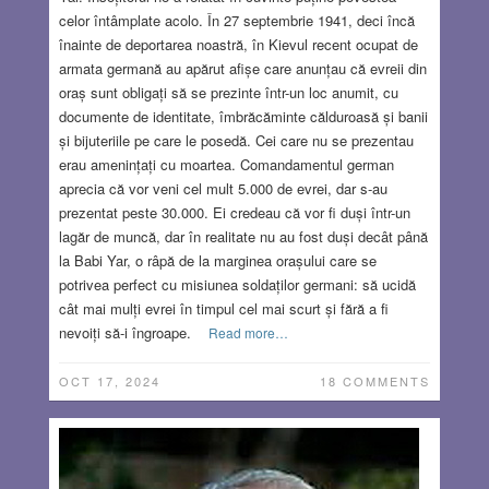
celor întâmplate acolo. În 27 septembrie 1941, deci încă
înainte de deportarea noastră, în Kievul recent ocupat de
armata germană au apărut afișe care anunțau că evreii din
oraș sunt obligați să se prezinte într-un loc anumit, cu
documente de identitate, îmbrăcăminte călduroasă și banii
și bijuteriile pe care le posedă. Cei care nu se prezentau
erau amenințați cu moartea. Comandamentul german
aprecia că vor veni cel mult 5.000 de evrei, dar s-au
prezentat peste 30.000. Ei credeau că vor fi duși într-un
lagăr de muncă, dar în realitate nu au fost duși decât până
la Babi Yar, o râpă de la marginea orașului care se
potrivea perfect cu misiunea soldaților germani: să ucidă
cât mai mulți evrei în timpul cel mai scurt și fără a fi
nevoiți să-i îngroape.
Read more…
OCT 17, 2024
18 COMMENTS