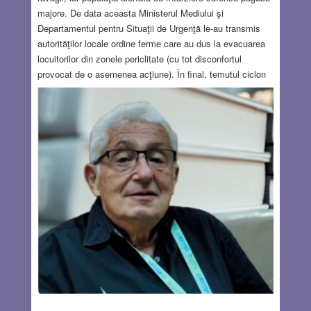
majore. De data aceasta Ministerul Mediului şi
Departamentul pentru Situaţii de Urgenţă le-au transmis
autorităţilor locale ordine ferme care au dus la evacuarea
locuitorilor din zonele periclitate (cu tot disconfortul
provocat de o asemenea acţiune). În final, temutul ciclon
Ashley s-a „fâsâit” într-o ploaie torenţială. A doua zi, 1
octombrie, emisiunea România în Direct, de la postul de
radio Europa fm dezbătea utilitatea măsurilor luate de
autorităţile locale. Părerile ascultătorilor erau împărţite. La
un moment dat, unul dintre aceştia a afirmat că ciclonul
Ashley a fost o alertă falsă, menită să distragă atenţia
populaţiei. „De la ce?” – a întrebat moderatorul, iar
ascultătorul a explicat cu multă convingere că în aceeaşi
perioadă mii de evrei au aterizat la aeroporturile de la Iaşi
şi Bacău şi apoi s-au risipit prin ţară.
Read more…
OCT 17, 2024
37 COMMENTS