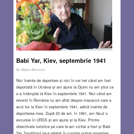
Babi Yar, Kiev, septembrie 1941
By
Mirjam Bercovici
Nici înainte de deportare și nici în cei trei când am fost
deportată în Ucraina și am ajuns la Djurin nu am știut ce
s-a întâmplat la Kiev în septembrie 1941. Nici când am
revenit în România nu am aflat despre masacrul care a
avut loc la Kiev în septembrie 1941, adică înainte de
deportarea mea. După 20 de ani, în 1961, am făcut o
excursie în URSS și am ajuns și la Kiev. Printre
obiectivele turistice pe care le-am vizitat a fost și Babi
Yar. Însoțitorul ne-a relatat în cuvinte puține povestea