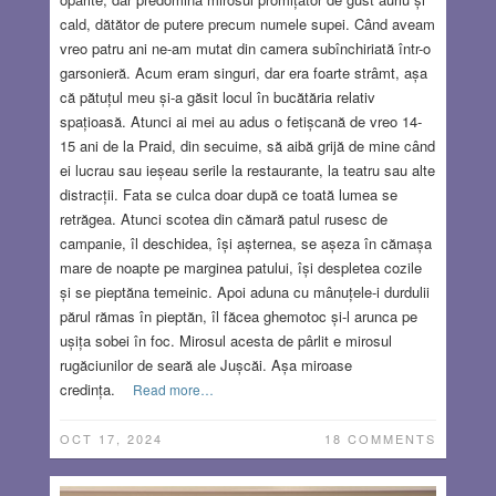
cald, dătător de putere precum numele supei. Când aveam
vreo patru ani ne-am mutat din camera subînchiriată într-o
garsonieră. Acum eram singuri, dar era foarte strâmt, așa
că pătuțul meu și-a găsit locul în bucătăria relativ
spațioasă. Atunci ai mei au adus o fetișcană de vreo 14-
15 ani de la Praid, din secuime, să aibă grijă de mine când
ei lucrau sau ieșeau serile la restaurante, la teatru sau alte
distracții. Fata se culca doar după ce toată lumea se
retrăgea. Atunci scotea din cămară patul rusesc de
campanie, îl deschidea, își așternea, se așeza în cămașa
mare de noapte pe marginea patului, își despletea cozile
și se pieptăna temeinic. Apoi aduna cu mânuțele-i durdulii
părul rămas în pieptăn, îl făcea ghemotoc și-l arunca pe
ușița sobei în foc. Mirosul acesta de pârlit e mirosul
rugăciunilor de seară ale Jușcăi. Așa miroase
credința.
Read more…
OCT 17, 2024
18 COMMENTS