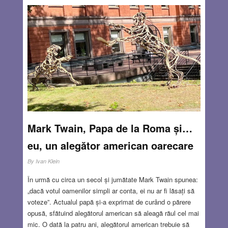
de prăjituri, paste făinoase… Ce o să mănânc?? –
Rondele de orez, mi-a răspuns specialistul imperturbabil.
Mi-am luat inima-n dinți și am încercat. Analizele au ieșit
perfect, nu am celiachie, și totuși continui să mănânc fără
gluten și mă simt incomparabil mai bine. Între timp,
printre cunoștințele mele am descoperit deja patru
persoane care au trecut prin experiențe asemănătoare și
țin regim fără gluten.
Read more…
OCT 17, 2024
21 COMMENTS
Mark Twain, Papa de la Roma și…
eu, un alegător american oarecare
By
Ivan Klein
În urmă cu circa un secol și jumătate Mark Twain spunea:
„dacă votul oamenilor simpli ar conta, ei nu ar fi lăsați să
voteze”. Actualul papă și-a exprimat de curând o părere
opusă, sfătuind alegătorul american să aleagă răul cel mai
mic. O dată la patru ani, alegătorul american trebuie să