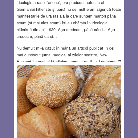
ideologie a rasei ”ariene”, era produsul autentic al
Germaniei hitleriste și până nu de mult eram sigur că toate
manifestările de ură rasială la care suntem martori până
acum (și mai ales acum) își au obârșia în ideologia
hitleristă din anii 1930. Așa credeam, până când… Așa
credeam, până când…
Nu demult mi-a căzut în mână un articol publicat în cel
mai cunoscut jurnal medical al zilelor noastre, New
England Journal of Medicine, semnat de Paul Lombardo (7
martie 2024). El face parte dintr-o lungă serie despre
”recunoașterea nedreptăților istorice în medicină” și modul
cum s-au reflectat ele în această respectabilă publicație
medicală în prima jumătate a secolului trecut. Articolul se
ocupă de eugenism.
Read more…
OCT 17, 2024
7 COMMENTS