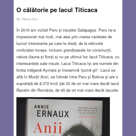
O călătorie pe lacul Titicaca
By
Tiberiu Ezri
În 2016 am vizitat Peru și insulele Galápagos. Peru ne-a
impresionat mai mult, mai ales prin marea varietate de
lucruri interesante pe care le oferă, de la relicvele
civilizației incașe, inclusiv grandioasele lor construcții,
natura (fauna și flora) și nu pe ultimul loc lacul Titicaca, cu
interesantele sale insule. Lacul Titicaca își are numele din
limba indigenă Aymara și înseamnă “pumă gri”. Lacul se
află în Munții Anzi, se întinde între Peru și Bolivia și are o
suprafață de 8.372 km2 (de 20 de ori mai mare decât lacul
Razelm din România, de 40 de ori mai mare decât lacurile
Garda, Como, Maggiore din Italia și de 50 de ori mai mare
decât Marea Galileei. Are o adâncime maximă de 218 m și
se află la o altitudine de 3.812 metri. Titicaca este cel mai
înalt lac navigabil din lume. El are 41 de insule, unele
dintre ele locuite. La acestea se mai adaugă și un număr
de insule plutitoare, construite artificial. Am vizitat și noi