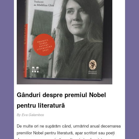
două dintre ele. Am ajuns în orașul Puno, de unde urma
să luăm vaporul. Înălțimea de peste 3.800 m nu ne mai
deranja, fiindcă eram deja după o săptămână de
aclimatizare în Peru. La Puno temperatura este constantă
tot timpul anului, în jur de 10-15oC și bat vânturi puternice.
Read more…
OCT 17, 2024
16 COMMENTS
Gânduri despre premiul Nobel
pentru literatură
By
Eva Galambos
De multe ori ne supărăm când, urmărind anual decernarea
premiilor Nobel pentru literatură, apar scriitori sau poeți