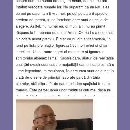
despre care nu numai că nu știm nimic, dar nici nu am
întâlnit vreodată numele lor. Ne supărăm că nu i-au ales
pe cei pe care i-am fi vrut noi, pe cei pe care îi apreciem,
credem că merită, și ne întrebăm care sunt criteriile de
alegere. Astfel, nu numai eu, ci mulți alții nu au primit
răspuns la întrebarea de ce lui Amos Oz nu i s-a decernat
niciodată acest premiu. E clar că nu din antisemitism, în
fond pe lista premiaților figurează scriitori evrei și chiar
israelieni. Un alt mare regret al meu este și ignorarea
scriitorului albanez Ismail Kadare care, alături de realitățile
unei țări cvasinecunoscute majorității oamenilor, prezintă o
lume legendară, miraculoasă, în care eroii sunt călăuziți în
viață de o serie de principii izvorâte parcă din tăria
pietrelor, stâncilor atât de caracteristice spațiului în care
trăiesc. Este perpetuarea unor tradiții și cutume, dacă nu
din antichitate, cel puțin din perioada medievală, care s-au
păstrat, s-au regăsit chiar și în regimul socialist particular,
antisovietic, care s-a instaurat în Albania. Printre ele se
află onoarea, prietenia, respectarea cuvântului dat, chiar
dincolo de moarte. Poate de aceea în Albania evreii au
fost ascunși și salvați când, după italieni, nemții au ocupat