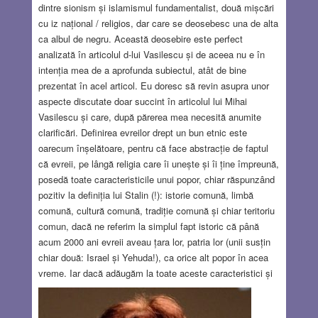
dintre sionism și islamismul fundamentalist, două mișcări
cu iz național / religios, dar care se deosebesc una de alta
ca albul de negru. Această deosebire este perfect
analizată în articolul d-lui Vasilescu și de aceea nu e în
intenția mea de a aprofunda subiectul, atât de bine
prezentat în acel articol. Eu doresc să revin asupra unor
aspecte discutate doar succint în articolul lui Mihai
Vasilescu și care, după părerea mea necesită anumite
clarificări. Definirea evreilor drept un bun etnic este
oarecum înșelătoare, pentru că face abstracție de faptul
că evreii, pe lângă religia care îi unește și îi ține împreună,
posedă toate caracteristicile unui popor, chiar răspunzând
pozitiv la definiția lui Stalin (!): istorie comună, limbă
comună, cultură comună, tradiție comună și chiar teritoriu
comun, dacă ne referim la simplul fapt istoric că până
acum 2000 ani evreii aveau țara lor, patria lor (unii susțin
chiar două: Israel și Yehuda!), ca orice alt popor în acea
vreme. Iar dacă adăugăm la toate aceste caracteristici și
religia comună, obținem în felul acesta un tablou complet
al noțiunii de popor. Această precizare nu are numai o