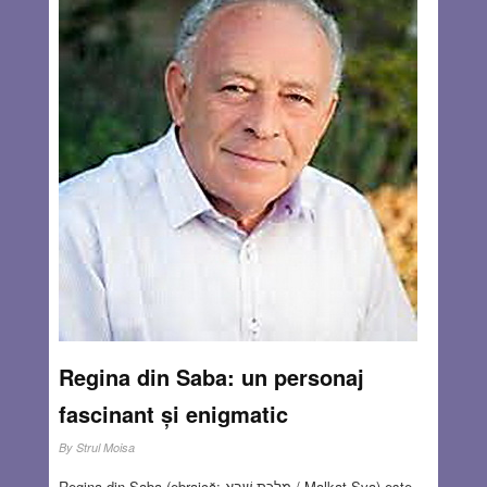
Regina din Saba: un personaj
fascinant și enigmatic
By
Strul Moisa
Regina din Saba (ebraică: מַלְכַּת שְׁבָא / Malkat Șva) este