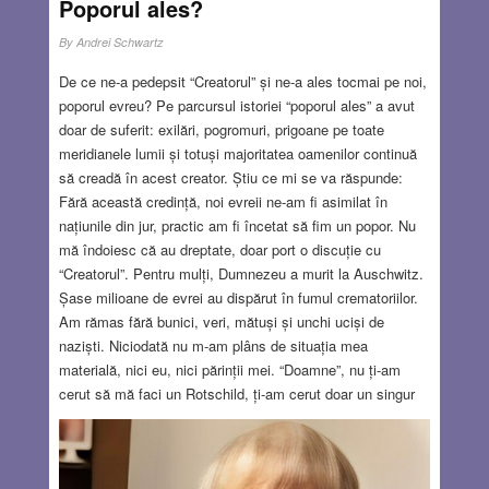
Poporul ales?
By
Andrei Schwartz
De ce ne-a pedepsit “Creatorul” și ne-a ales tocmai pe noi,
poporul evreu? Pe parcursul istoriei “poporul ales” a avut
doar de suferit: exilări, pogromuri, prigoane pe toate
meridianele lumii și totuși majoritatea oamenilor continuă
să creadă în acest creator. Știu ce mi se va răspunde:
Fără această credință, noi evreii ne-am fi asimilat în
națiunile din jur, practic am fi încetat să fim un popor. Nu
mă îndoiesc că au dreptate, doar port o discuție cu
“Creatorul”. Pentru mulți, Dumnezeu a murit la Auschwitz.
Șase milioane de evrei au dispărut în fumul crematoriilor.
Am rămas fără bunici, veri, mătuși și unchi uciși de
naziști. Niciodată nu m-am plâns de situația mea
materială, nici eu, nici părinții mei. “Doamne”, nu ți-am
cerut să mă faci un Rotschild, ți-am cerut doar un singur
lucru: să fim apăraţi de dușmani. Europa anilor treizeci a
refuzat evreilor dreptul la existență, naziștii i-au deportat și
i-au ucis în lagărele de concentrare sub privirile indiferente