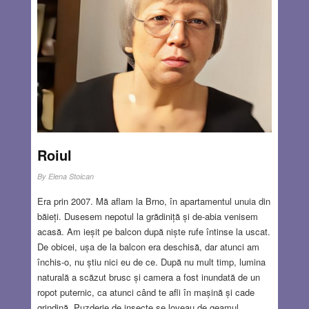
al Europei. După război a apărut dictonul Never again, în
care mulți au crezut, dar în zilele noastre el și-a pierdut
semnificația. În multe țări din Europa civilizată evreilor li s-
a recomandat să plece în Palestina, iar când a luat
naștere Israelul, “țara ta”, el a fost atacat din toate părțile
de armatele țărilor arabe învecinate. Unde ai fost,
“Doamne”, în acela momente?
Read more…
OCT 17, 2024
14 COMMENTS
Roiul
By
Elena Stoican
Era prin 2007. Mă aflam la Brno, în apartamentul unuia din
băieți. Dusesem nepotul la grădiniță și de-abia venisem
acasă. Am ieșit pe balcon după niște rufe întinse la uscat.
De obicei, ușa de la balcon era deschisă, dar atunci am
închis-o, nu știu nici eu de ce. După nu mult timp, lumina
naturală a scăzut brusc și camera a fost inundată de un
ropot puternic, ca atunci când te afli în mașină și cade
grindină. Puzderie de insecte se loveau de geamul