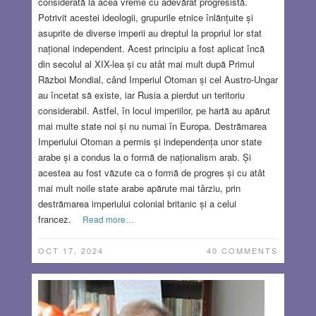
considerată la acea vreme cu adevărat progresistă.
Potrivit acestei ideologii, grupurile etnice înlănțuite și
asuprite de diverse imperii au dreptul la propriul lor stat
național independent. Acest principiu a fost aplicat încă
din secolul al XIX-lea și cu atât mai mult după Primul
Război Mondial, când Imperiul Otoman și cel Austro-Ungar
au încetat să existe, iar Rusia a pierdut un teritoriu
considerabil. Astfel, în locul imperiilor, pe hartă au apărut
mai multe state noi și nu numai în Europa. Destrămarea
Imperiului Otoman a permis și independența unor state
arabe și a condus la o formă de naționalism arab. Și
acestea au fost văzute ca o formă de progres și cu atât
mai mult noile state arabe apărute mai târziu, prin
destrămarea imperiului colonial britanic și a celui
francez.
Read more…
OCT 17, 2024
40 COMMENTS