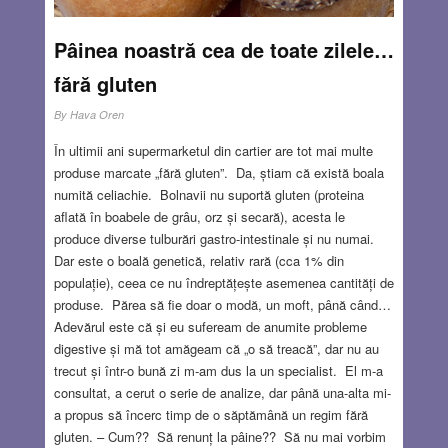
Pâinea noastră cea de toate zilele…
fără gluten
By
Hava Oren
În ultimii ani supermarketul din cartier are tot mai multe
produse marcate „fără gluten”. Da, știam că există boala
numită celiachie. Bolnavii nu suportă gluten (proteina
aflată în boabele de grâu, orz și secară), acesta le
produce diverse tulburări gastro-intestinale și nu numai.
Dar este o boală genetică, relativ rară (cca 1% din
populație), ceea ce nu îndreptățește asemenea cantități de
produse. Părea să fie doar o modă, un moft, până când…
Adevărul este că și eu sufeream de anumite probleme
digestive și mă tot amăgeam că „o să treacă”, dar nu au
trecut și într-o bună zi m-am dus la un specialist. El m-a
consultat, a cerut o serie de analize, dar până una-alta mi-
a propus să încerc timp de o săptămână un regim fără
gluten. – Cum?? Să renunț la pâine?? Să nu mai vorbim