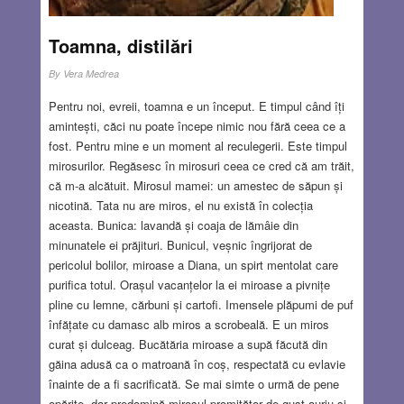
Toamna, distilări
By
Vera Medrea
Pentru noi, evreii, toamna e un început. E timpul când îți
amintești, căci nu poate începe nimic nou fără ceea ce a
fost. Pentru mine e un moment al reculegerii. Este timpul
mirosurilor. Regăsesc în mirosuri ceea ce cred că am trăit,
că m-a alcătuit. Mirosul mamei: un amestec de săpun și
nicotină. Tata nu are miros, el nu există în colecția
aceasta. Bunica: lavandă și coaja de lămâie din
minunatele ei prăjituri. Bunicul, veșnic îngrijorat de
pericolul bolilor, miroase a Diana, un spirt mentolat care
purifica totul. Orașul vacanțelor la ei miroase a pivnițe
pline cu lemne, cărbuni și cartofi. Imensele plăpumi de puf
înfățate cu damasc alb miros a scrobeală. E un miros
curat și dulceag. Bucătăria miroase a supă făcută din
găina adusă ca o matroană în coș, respectată cu evlavie
înainte de a fi sacrificată. Se mai simte o urmă de pene
opărite, dar predomină mirosul promițător de gust auriu și