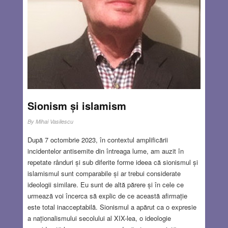
Sionism și islamism
By
Mihai Vasilescu
După 7 octombrie 2023, în contextul amplificării
incidentelor antisemite din întreaga lume, am auzit în
repetate rânduri și sub diferite forme ideea că sionismul și
islamismul sunt comparabile și ar trebui considerate
ideologii similare. Eu sunt de altă părere și în cele ce
urmează voi încerca să explic de ce această afirmație
este total inacceptabilă. Sionismul a apărut ca o expresie
a naționalismului secolului al XIX-lea, o ideologie