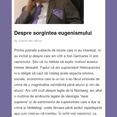
țara și au vrut să-i deporteze.
Dar astăzi nu vreau să scriu despre Kadare. În deslușirea
secretului premiilor Nobel, în afara unor criterii politice
foarte evidente, poate uneori justificate, dar alteori nu,
primul și atotcuprinzătorul criteriu ar trebui să fie valoarea.
Despre sorgintea eugenismului
Comitetul Nobel urmărește și un scop educativ și de
promovare, încearcă să scoată la lumină artiști din zone
By
Gabriel Ben Meron
geografice mai puțin cunoscute publicului
occidental.
Printre puținele subiecte de istorie care m-au interesat, m-
Read more…
au incitat și despre care am citit a fost Germania în anii
nazismului. Știu că nu trebuie să explic motivul acestui
OCT 17, 2024
10 COMMENTS
interes deosebit. Faptul că am supraviețuit Holocaustului
m-a obligat să caut să înțeleg acele aspecte istorice,
sociale, economice care la un loc s-au făcut vinovate de
crime de o magnitudine neîntâlnită până atunci și nici de
atunci. Am citit mult despre legile de la Nürnberg, am aflat
o mulțime de amănunte legate de ideologia ”rasei
supreme” și de sentimentul de superioritate care a dus la
crime și fărădelegi, unele rămase până astăzi nepedepsite
așa cum cred eu că meritau. În ochii mei nazismul, ca