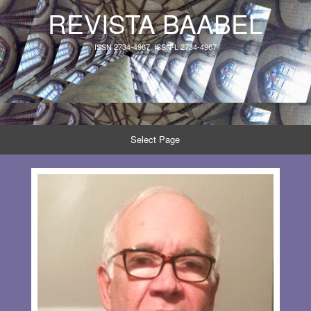
REVISTA BAABEL
ISSN 2734-4967, ISSN-L 2734-4967
Select Page