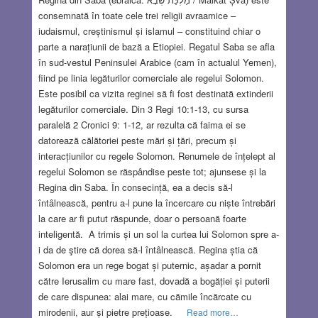
consemnată în toate cele trei religii avraamice –
iudaismul, creștinismul și islamul – constituind chiar o
parte a narațiunii de bază a Etiopiei. Regatul Saba se afla
în sud-vestul Peninsulei Arabice (cam în actualul Yemen),
fiind pe linia legăturilor comerciale ale regelui Solomon.
Este posibil ca vizita reginei să fi fost destinată extinderii
legăturilor comerciale. Din 3 Regi 10:1-13, cu sursa
paralelă 2 Cronici 9: 1-12, ar rezulta că faima ei se
datorează călătoriei peste mări și țări, precum și
interacțiunilor cu regele Solomon. Renumele de înțelept al
regelui Solomon se răspândise peste tot; ajunsese și la
Regina din Saba. În consecință, ea a decis să-l
întâlnească, pentru a-l pune la încercare cu niște întrebări
la care ar fi putut răspunde, doar o persoană foarte
inteligentă. A trimis și un sol la curtea lui Solomon spre a-
i da de ştire că dorea să-l întâlnească. Regina știa că
Solomon era un rege bogat și puternic, așadar a pornit
către Ierusalim cu mare fast, dovadă a bogăției și puterii
de care dispunea: alai mare, cu cămile încărcate cu
mirodenii, aur și pietre prețioase.
Read more…