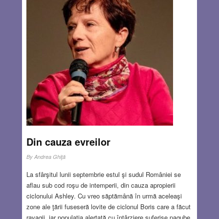
importanță istorică, ci și una (mai ales) actuală. Ideea,
vehiculată de mulți, după care evreii, nefiind un popor, nu
au dreptul la o țară, o patrie a lor, nu e deloc nouă, dar e
folosită azi mai mult ca oricând de către oricine care
neagă dreptul Israelului de a exista ca patrie a poporului
evreu.
Read more…
OCT 24, 2024
47 COMMENTS
Din cauza evreilor
By
Andrea Ghiţă
La sfârşitul lunii septembrie estul şi sudul României se
aflau sub cod roşu de intemperii, din cauza apropierii
ciclonului Ashley. Cu vreo săptămână în urmă aceleaşi
zone ale ţării fuseseră lovite de ciclonul Boris care a făcut
ravagii, iar populaţia alertată cu întârziere suferise pagube