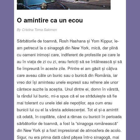
O amintire ca un ecou
By
Cristina Toma Salomon
Sărbătorile de toamnă, Rosh Hashana și Yom Kippur, le-
am petrecut la o sinagogă din New York, mică, dar plină
cu oameni inimoși care, indiferent de profesiile pe care le
au în viața de zi cu zi, erau fericiți să se întâlnească și să
fie împreună în aceste zile. Printre ei am găsit și câțiva
care aveau câte un bunic sau o bunică din România, iar
vreo doi își aminteau unele expresii sau refrene ale unor
cântece auzite la aceștia. Unul dintre ei, domn în vârstă,
la rândul lui bunic, mi-a spus că el se străduiește să fie
mai tolerant cu unele idei ale nepoților, așa cum erau
bunicii lui cu el la vârsta adolescenței. Tot el și-a amintit
că odată, în copilărie, când a rămas cu bunicii în perioada
sărbătorilor de toamnă, a fost la ”sinagoga românească”
din New York și a fost impresionat de atmosfera de acolo.
Sigur, nu era prima dată când pășea într-o sinagogă, mai