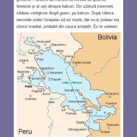
ferestrei și al ușii dinspre balcon. Din izbitură insectele
cădeau vertiginos lângă geam, pe balcon. După câteva
secunde unele începeau să se miște, dar nu-și puteau lua
zborul imediat, probabil din cauza amețelii. Eu le vedeam
ca pe niște pete mici și negre care alunecau pe geamuri.
Din momentul în care se făcuse întuneric în cameră,
apreciați, vă rog, cam câte albine s-au izbit de geam.
Spectacolul de sunet dar fără lumini a continuat minute
bune. Deodată s-a auzit o sirenă. Eram speriată. Nu știam
ce se întâmplase. Trăiam aceeași groază pe care o
văzusem la personajele din filmul lui Alfred Hitchcock
Păsările, doar că aici era vorba de albine.
Read more…
OCT 17, 2024
12 COMMENTS