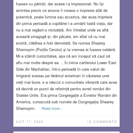
fusese cu părinții, dar aceea l-a impresionat. Nu își
amintea precis ce anume îi crease o impresie atât de
puternică, poate lumina sau acustica, dar acea impresie
din prima perioadă a copilăriei l-a urmărit toată viața, dar
nu a mai regăsit-o niciodată. Am întrebat unde se află
această sinagogă și, din păcate, am aflat că nu mai
există, clădirea a fost demolată. Se numea Shaarey
Shamoyim (Porțile Cerului) și la vremea ei fusese celebră.
Mi-a stârnit curiozitatea, așa că am început să caut să
aflu mai multe despre ea. .. În inima cartierului Lower East
Side din Manhattan, într-o perioadă în care valuri de
imigranți soseau pe tărâmul american în căutarea unei
vieți mai bune, s-a născut o comunitate vibrantă care avea
să devină un punct de referință pentru evreii români din
Statele Unite. Era prima Congregație a Evreilor Români din
America, cunoscută sub numele de Congregația Shaarey
Shamoyim.
Read more…
OCT 17, 2024
15 COMMENTS