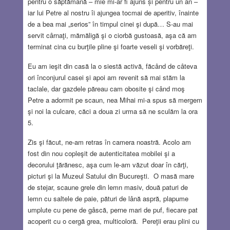
pentru o săptămână – mie mi-ar fi ajuns și pentru un an –
iar lui Petre al nostru îi ajungea tocmai de aperitiv, înainte
de a bea mai „serios” în timpul cinei şi după… S-au mai
servit cârnaţi, mămăligă şi o ciorbă gustoasă, aşa că am
terminat cina cu burţile pline şi foarte veseli şi vorbăreţi.
Eu am ieşit din casă la o siestă activă, făcând de câteva
ori înconjurul casei şi apoi am revenit să mai stăm la
taclale, dar gazdele păreau cam obosite şi când moş
Petre a adormit pe scaun, nea Mihai mi-a spus să mergem
şi noi la culcare, căci a doua zi urma să ne sculăm la ora
5.
Zis şi făcut, ne-am retras în camera noastră. Acolo am
fost din nou copleşit de autenticitatea mobilei şi a
decorului ţărănesc, aşa cum le-am văzut doar în cărţi,
picturi şi la Muzeul Satului din Bucureşti. O masă mare
de stejar, scaune grele din lemn masiv, două paturi de
lemn cu saltele de paie, pături de lână aspră, plapume
umplute cu pene de gâscă, perne mari de puf, fiecare pat
acoperit cu o cergă grea, multicoloră. Pereţii erau plini cu