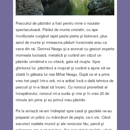
Pescuitul de păstrăvi a fost pentru mine o noutate
spectaculoasă. Pârâul de munte cristalin, cu ape
învolburate curgând rapid peste pietre şi bolovani, plus
aerul de munte şi mireasma pădurii învecinate erau ca
ceva din rai. Domnul Neagu şi-a aruncat cu gesturi experte
momeala lucioasă, metalică şi curând am văzut un
păstrăv urmărind-o cu viteză, gata să muşte. Spre
ghinionul lui, păstrăvul a muşcat şi curând a ajuns să se
zbată în găleata lui nea Mihai Neagu. După ce el a prins
vreo trei peşti într-o oră, mi-a arătat încă o dată tehnica de
pescuit şi m-a lăsat să încerc. Cu norocul proverbial al
începătorului, norocul mi-a surâs şi mie şi în vreo 20 de
minute am prins şi eu primul meu păstrăv.
Pe la amiază ne-am îndreptat spre casă şi gazdele ne-au
preparat un prânz cu mâncăruri de peşte, ca-n vis. Când
savurezi roadele muncii şi ale norocului tău, parcă şi
mâncarea are gust mai bun. Am mai stat la taclale, când