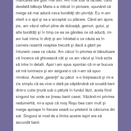
deodată băbuţa Maria s-a ridicat în picioare, spunând că
merge să mai aducă ceva bunătăţi din pivniţă. Eu m-am
oferit s-o ajut şi ea a acceptat cu plăcere. Când am ajuns
jos, am văzut rafturi pline de dulceaţă, gemuri, gutui, şi
alte bunătăţi şi în timp ce ea se gândea ce să aducă, mi-
am luat inima în dinţi şi am întrebat-o ce căuta ea în
camera noastră noaptea trecută şi dacă a găsit pe
întuneric ceea ce căuta. Am văzut în privirea ei bănuitoare
că încerca să ghicească cât şi ce am văzut şi încă ezita
să intre în detalii. Apoi i-am spus spontan că m-ar bucura
să mă lumineze şi am asigurat-o că n-am să spun
nimănui. Aceste „garanţii” au părut s-o liniştească şi mi-a
zis simplu că ea vine o dată pe săptămână să scoată bani
dintr-o cutie ţinută sub o pătură în fundul lăzii, acela fiind
singurul loc unde se ţineau banii casei. Văzând-mi privirea
nedumerită, mi-a spus că moş Roşu bea cam mult şi
merge aproape în fiecare seară cu prietenii la cârciuma din
sat. Singurul ei mod de a limita aceste ieşiri era să
ascundă banii.