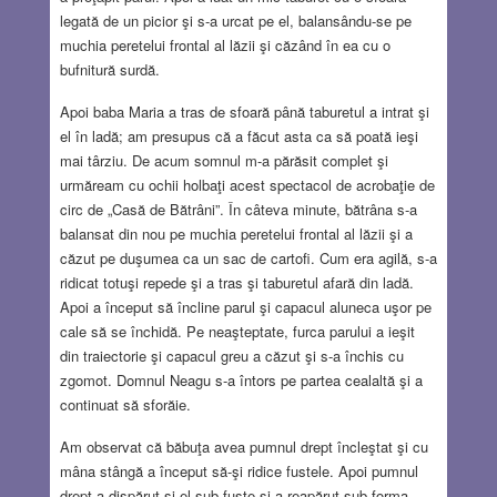
legată de un picior şi s-a urcat pe el, balansându-se pe
muchia peretelui frontal al lăzii şi căzând în ea cu o
bufnitură surdă.
Apoi baba Maria a tras de sfoară până taburetul a intrat şi
el în ladă; am presupus că a făcut asta ca să poată ieşi
mai târziu. De acum somnul m-a părăsit complet şi
urmăream cu ochii holbaţi acest spectacol de acrobaţie de
circ de „Casă de Bătrâni”. În câteva minute, bătrâna s-a
balansat din nou pe muchia peretelui frontal al lăzii şi a
căzut pe duşumea ca un sac de cartofi. Cum era agilă, s-a
ridicat totuşi repede şi a tras şi taburetul afară din ladă.
Apoi a început să încline parul şi capacul aluneca uşor pe
cale să se închidă. Pe neaşteptate, furca parului a ieşit
din traiectorie şi capacul greu a căzut şi s-a închis cu
zgomot. Domnul Neagu s-a întors pe partea cealaltă şi a
continuat să sforăie.
Am observat că băbuţa avea pumnul drept încleştat şi cu
mâna stângă a început să-şi ridice fustele. Apoi pumnul
drept a dispărut şi el sub fuste şi a reapărut sub forma