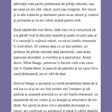
admiraţia mea pentru profesoara de ştiinţe naturale, sau
pe ceea ce am citit, văzut, auzit sau imaginat. Am trecut
şi la alte subiecte şi dezbateri până ne-au obosit şi creierul
şi picioarele şi ne-am întors acasă pentru cină.
Două săptămâni mai târziu, tatăl meu mi-a comunicat că
s-a gândit mult la discuţia noastră şi poate un prim pas ar
fi o vacanţă în mijlocul naturii, ca să-mi clarific interesele
în mod direct. El vorbise deja cu un bun prieten, un
profesor de ştiinţe naturale deja pensionat, care avea
pasiunea drumeţiei, a muntelui şi a pescuitului. Acest
domn, Mihai Neagu, petrecea în fiecare vară vreo zece
zile în Cheile Nerei, la pescuit de păstrăvi şi se caza într-o
casă ţărănească, pe un vârf de deal.
Domnul Neagu a acceptat cu multă amabilitate ideea de a
mă lua cu el şi eu am fost extatic să-l însoţesc şi să
particip la această aventură cu un om foarte interesant, cu
experienţă de om matur şi cu energie şi entuziasm de om
tânăr. Am pornit la drum într-o sâmbătă dimineaţă cu
trenul, am continuat cu autobuzul şi până în vârful dealului