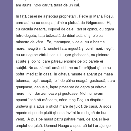
am ajuns într-o căruţă trasă de un cal.
În faţă casei ne aşteptau proprietarii, Petre şi Maria Roşu,
care arătau ca decupaṭi dintr-o pictură de Grigorescu. El,
cu căciulă neagră, cojocel de oaie, iṭari şi opinci, cu ṭigara
între degete, faṭa brăzdată de riduri adânci şi pielea
tăbăcită de vânt. Ea, mărunţică, vioaie, cu o basma
mare, neagră înrămându-i faṭa îngustă şi ochii mari, negri,
cu un neg pe vârful nasului, uşor gheboasă, cu picioare
scurte şi opinci care păreau enorme pe picioarele ei
subţiri. Ne-au zâmbit amândoi, ne-au îmbrăţişat şi ne-au
poftit imediat în casă. În câteva minute a apărut pe masă
telemea, roşii, ceapă, felii de pâine neagră, gustoasă, sare
grunjoasă, cenușie, lapte proaspăt de capră şi câteva
mere mici, dar zemoase şi gustoase. Nici nu ne-am
apucat încă să mâncăm, când moş Roşu a dispărut
undeva şi a adus o sticlă mare de ţuică de casă. A scos
repede dopul de plută şi ne-a invitat la o duşcă de bun
venit. A pus pe masă patru pahare mari, de apă şi le-a
umplut cu ṭuică. Domnul Neagu a spus că lui i-ar ajunge