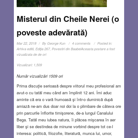
Misterul din Cheile Nerei (o
poveste adevărată)
Mar 22, 2018
By
George Kun
4 comments
Posted in:
Arhiva editii
,
Ediţia 267
,
Povestiri din Baabel
Aceasta postare a fost
vizualizata de de ori
Vizualizari:
1,509
Număr vizualizări 1509 ori
Prima discuţie serioasă despre viitorul meu profesional am
avut-o cu tatăl meu când am împlinit 12 ani. Îmi aduc
aminte că era o vară frumoasă şi într-o duminică după
amiază ne-am dus doar noi doi la o plimbare de câteva ore
prin parcurile înflorite timişorene, de-a lungul Canalului
Bega. Tatăl meu iubea natura, îi plăcea mişcarea în aer
liber şi se destindea de minune vorbind despre tot ce-l
interesa: politică, filozofie, literatură, munca lui, umor,