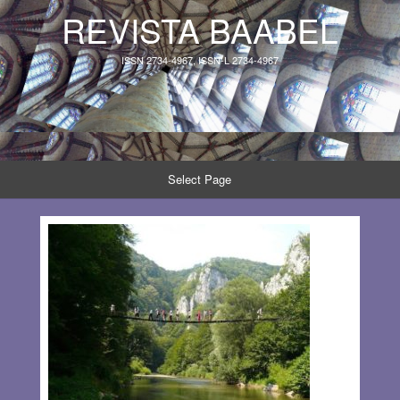
REVISTA BAABEL
ISSN 2734-4967, ISSN-L 2734-4967
Select Page