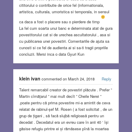
cititorului o contributie de orice fel (informationala,
artistica, culturala, umoristica si temporala, in sensul
ca daca a fost o placere sau o pierdere de timp
La fel cum soarta unui banc e determinata atat de gura
povestitorului cat si de urechea ascultatorului , asa si
cu publicarea unei povestiri. Comentariile de ajuta sa
cunosti si ce fel de audienta ai si sa-ti tragii propriile
concluzii. Mersi inca o data Gyuri Kun
klein ivan
commented on March 24, 2018
Reply
Talent remarcabil creator de povestiri plăcute . Prefer ”
Martin cîrnățarul ” mai mult decît ” Cheile Nerei ”
.poate pentru că prima povestire mi-a amintit de ceva
relatat de rabinul-șef M. Rosen ( a fost solicitat , de un
grup de țigani , să facă slujbă religioasă pentru un
decedat . Decedatul era un evreu care în anii 40 ‘ își
găsise refugiu printre ei și rămăsese pînă la moartea