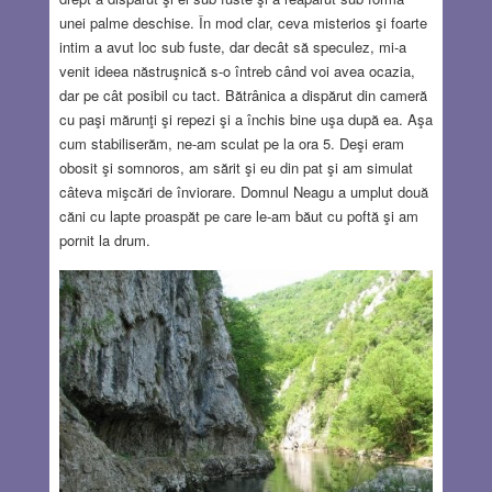
unei palme deschise. În mod clar, ceva misterios şi foarte
intim a avut loc sub fuste, dar decât să speculez, mi-a
venit ideea năstruşnică s-o întreb când voi avea ocazia,
dar pe cât posibil cu tact. Bătrânica a dispărut din cameră
cu paşi mărunţi şi repezi şi a închis bine uşa după ea. Aşa
cum stabiliserăm, ne-am sculat pe la ora 5. Deşi eram
obosit şi somnoros, am sărit şi eu din pat şi am simulat
câteva mişcări de înviorare. Domnul Neagu a umplut două
căni cu lapte proaspăt pe care le-am băut cu poftă şi am
pornit la drum.