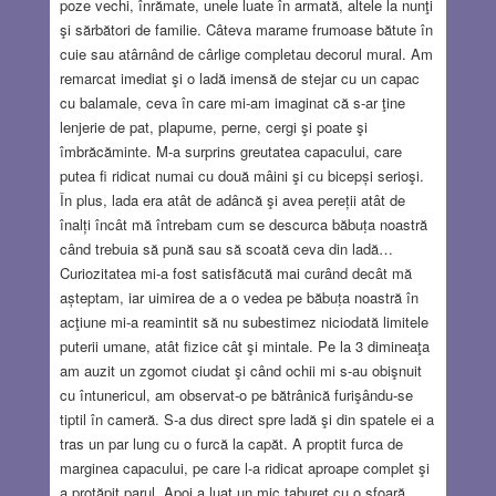
poze vechi, înrămate, unele luate în armată, altele la nunţi
şi sărbători de familie. Câteva marame frumoase bătute în
cuie sau atârnând de cârlige completau decorul mural. Am
remarcat imediat şi o ladă imensă de stejar cu un capac
cu balamale, ceva în care mi-am imaginat că s-ar ţine
lenjerie de pat, plapume, perne, cergi şi poate şi
îmbrăcăminte. M-a surprins greutatea capacului, care
putea fi ridicat numai cu două mâini şi cu bicepși serioşi.
În plus, lada era atât de adâncă şi avea pereții atât de
înalți încât mă întrebam cum se descurca băbuṭa noastră
când trebuia să pună sau să scoată ceva din ladă…
Curiozitatea mi-a fost satisfăcută mai curând decât mă
așteptam, iar uimirea de a o vedea pe băbuṭa noastră în
acţiune mi-a reamintit să nu subestimez niciodată limitele
puterii umane, atât fizice cât şi mintale. Pe la 3 dimineaţa
am auzit un zgomot ciudat şi când ochii mi s-au obişnuit
cu întunericul, am observat-o pe bătrânică furişându-se
tiptil în cameră. S-a dus direct spre ladă şi din spatele ei a
tras un par lung cu o furcă la capăt. A proptit furca de
marginea capacului, pe care l-a ridicat aproape complet şi
a proţăpit parul. Apoi a luat un mic taburet cu o sfoară