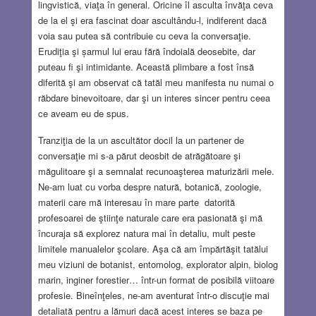
lingvistică, viaţa în general. Oricine îl asculta învăţa ceva
de la el şi era fascinat doar ascultându-l, indiferent dacă
voia sau putea să contribuie cu ceva la conversaţie.
Erudiţia şi șarmul lui erau fără îndoială deosebite, dar
puteau fi şi intimidante. Această plimbare a fost însă
diferită şi am observat că tatăl meu manifesta nu numai o
răbdare binevoitoare, dar şi un interes sincer pentru ceea
ce aveam eu de spus.
Tranziţia de la un ascultător docil la un partener de
conversaţie mi s-a părut deosbit de atrăgătoare şi
măgulitoare şi a semnalat recunoaşterea maturizării mele.
Ne-am luat cu vorba despre natură, botanică, zoologie,
materii care mă interesau în mare parte datorită
profesoarei de ştiinţe naturale care era pasionată şi mă
încuraja să explorez natura mai în detaliu, mult peste
limitele manualelor şcolare. Aşa că am împărtăşit tatălui
meu viziuni de botanist, entomolog, explorator alpin, biolog
marin, inginer forestier… într-un format de posibilă viitoare
profesie. Bineînţeles, ne-am aventurat într-o discuţie mai
detaliată pentru a lămuri dacă acest interes se baza pe