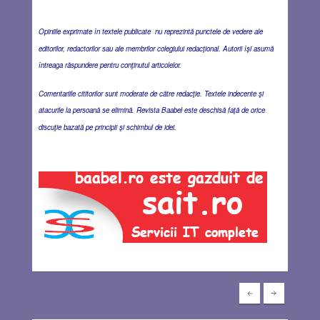
Opiniile exprimate în textele publicate nu reprezintă punctele de vedere ale
editorilor, redactorilor sau ale membrilor colegiului redacţional. Autorii îşi asumă
întreaga răspundere pentru conţinutul articolelor.
Comentariile cititorilor sunt moderate de către redacţie. Textele indecente şi
atacurile la persoană se elimină. Revista Baabel este deschisă faţă de orice
discuţie bazată pe principii şi schimbul de idei.