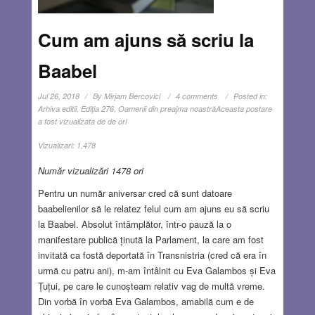
Cum am ajuns să scriu la
Baabel
Jul 26, 2018
By
Mirjam Bercovici
4 comments
Posted in:
Arhiva editii
,
Ediţia 276
,
Oamenii din preajma noastră
Aceasta postare
a fost vizualizata de de ori
Vizualizari:
1,478
Număr vizualizări 1478 ori
Pentru un număr aniversar cred că sunt datoare
baabelienilor să le relatez felul cum am ajuns eu să scriu
la Baabel. Absolut întâmplător, într-o pauză la o
manifestare publică ținută la Parlament, la care am fost
invitată ca fostă deportată în Transnistria (cred că era în
urmă cu patru ani), m-am întâlnit cu Eva Galambos și Eva
Țuțui, pe care le cunoșteam relativ vag de multă vreme.
Din vorbă în vorbă Eva Galambos, amabilă cum e de