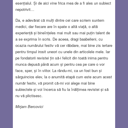
esențialul. Și de aici vine frica mea de a fi ales un subiect
nepotrivit…
Da, e adevărat că mulți dintre cei care scriem suntem
medici, dar fiecare are în spate o altă viață, o altă
experiență și bineînțeles mai mult sau mai puțin talent de
a se exprima în scris. De aceea, dragi baabelieni, cu
ocazia numărului festiv vă cer răbdare, mai bine zis iertare
pentru timpul irosit uneori cu unele din articolele mele. Iar
pe fondatorii revistei țin să-i felicit din toată inima pentru
munca depusă până acum și pentru cea pe care o vor
face, sper, și în viitor. La rându-mi, ca un fost bun și
sârguincios elev, la o anumită etapă cum este acum acest
număr festiv, vă promit că-mi voi alege mai bine
subiectele și voi încerca să fiu la înălțimea revistei și să
nu vă plictisesc.
Mirjam Bercovici