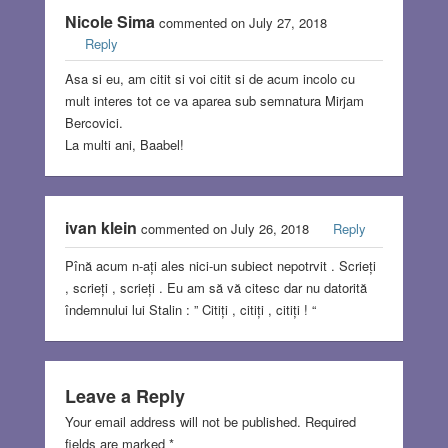
Nicole Sima
commented on July 27, 2018
Reply
Asa si eu, am citit si voi citit si de acum incolo cu
mult interes tot ce va aparea sub semnatura Mirjam
Bercovici.
La multi ani, Baabel!
ivan klein
commented on July 26, 2018
Reply
Pînă acum n-ați ales nici-un subiect nepotrvit . Scrieți
, scrieți , scrieți . Eu am să vă citesc dar nu datorită
îndemnului lui Stalin : ” Citiți , citiți , citiți ! “
Leave a Reply
Your email address will not be published.
Required
fields are marked
*