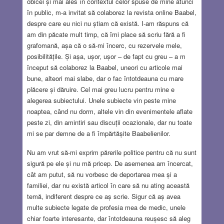
obicei și mai ales în contextul celor spuse de mine atunci
în public, m-a invitat să colaborez la revista online Baabel,
despre care eu nici nu știam că există. I-am răspuns că
am din păcate mult timp, că îmi place să scriu fără a fi
grafomană, așa că o să-mi încerc, cu rezervele mele,
posibilitățile. Și așa, ușor, ușor – de fapt cu greu – a m
început să colaborez la Baabel, uneori cu articole mai
bune, alteori mai slabe, dar o fac întotdeauna cu mare
plăcere și dăruire. Cel mai greu lucru pentru mine e
alegerea subiectului. Unele subiecte vin peste mine
noaptea, când nu dorm, altele vin din evenimentele aflate
peste zi, din amintiri sau discuții ocazionale, dar nu toate
mi se par demne de a fi împărtășite Baabelienilor.
Nu am vrut să-mi exprim părerile politice pentru că nu sunt
sigură pe ele și nu mă pricep. De asemenea am încercat,
cât am putut, să nu vorbesc de deportarea mea și a
familiei, dar nu există articol în care să nu ating această
temă, indiferent despre ce aș scrie. Sigur că aș avea
multe subiecte legate de profesia mea de medic, unele
chiar foarte interesante, dar întotdeauna reușesc să aleg