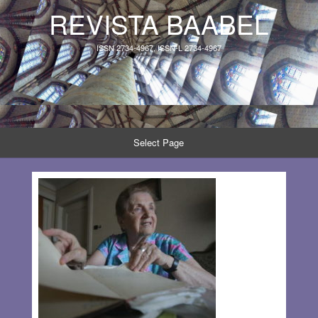
REVISTA BAABEL
ISSN 2734-4967, ISSN-L 2734-4967
Select Page