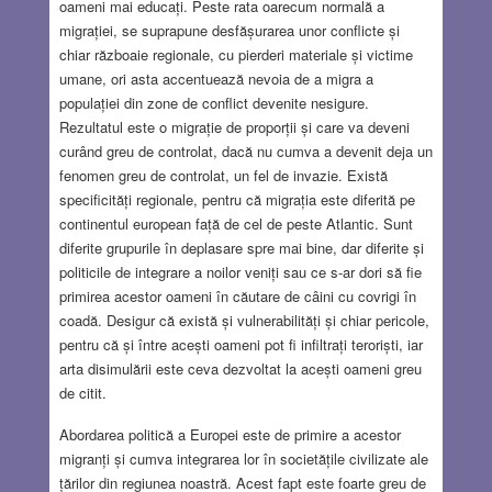
oameni mai educați. Peste rata oarecum normală a
migrației, se suprapune desfășurarea unor conflicte și
chiar războaie regionale, cu pierderi materiale și victime
umane, ori asta accentuează nevoia de a migra a
populației din zone de conflict devenite nesigure.
Rezultatul este o migrație de proporții și care va deveni
curând greu de controlat, dacă nu cumva a devenit deja un
fenomen greu de controlat, un fel de invazie. Există
specificități regionale, pentru că migrația este diferită pe
continentul european față de cel de peste Atlantic. Sunt
diferite grupurile în deplasare spre mai bine, dar diferite și
politicile de integrare a noilor veniți sau ce s-ar dori să fie
primirea acestor oameni în căutare de câini cu covrigi în
coadă. Desigur că există și vulnerabilități și chiar pericole,
pentru că și între acești oameni pot fi infiltrați teroriști, iar
arta disimulării este ceva dezvoltat la acești oameni greu
de citit.
Abordarea politică a Europei este de primire a acestor
migranți și cumva integrarea lor în societățile civilizate ale
țărilor din regiunea noastră. Acest fapt este foarte greu de