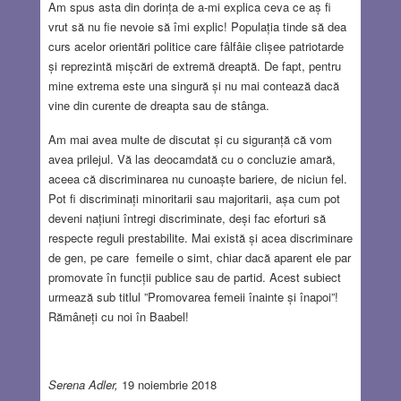
Am spus asta din dorința de a-mi explica ceva ce aș fi
vrut să nu fie nevoie să îmi explic! Populația tinde să dea
curs acelor orientări politice care fâlfâie clișee patriotarde
și reprezintă mișcări de extremă dreaptă. De fapt, pentru
mine extrema este una singură și nu mai contează dacă
vine din curente de dreapta sau de stânga.
Am mai avea multe de discutat și cu siguranță că vom
avea prilejul. Vă las deocamdată cu o concluzie amară,
aceea că discriminarea nu cunoaște bariere, de niciun fel.
Pot fi discriminați minoritarii sau majoritarii, așa cum pot
deveni națiuni întregi discriminate, deși fac eforturi să
respecte reguli prestabilite. Mai există și acea discriminare
de gen, pe care femeile o simt, chiar dacă aparent ele par
promovate în funcții publice sau de partid. Acest subiect
urmează sub titlul ”Promovarea femeii înainte și înapoi”!
Rămâneți cu noi în Baabel!
Serena Adler,
19 noiembrie 2018