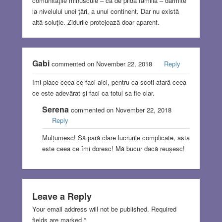
comunităţile minuscule – ca de pildă familia – darmite
la nivelului unei ţări, a unui continent. Dar nu există
altă soluţie. Zidurile protejează doar aparent.
Gabi
commented on November 22, 2018
Reply
Imi place ceea ce faci aici, pentru ca scoti afară ceea
ce este adevărat şi faci ca totul sa fie clar.
Serena
commented on November 22, 2018
Reply
Mulțumesc! Să pară clare lucrurile complicate, asta
este ceea ce îmi doresc! Mă bucur dacă reușesc!
Leave a Reply
Your email address will not be published.
Required
fields are marked
*