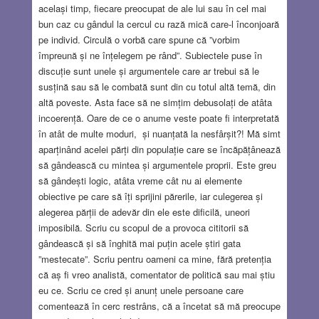
același timp, fiecare preocupat de ale lui sau în cel mai
bun caz cu gândul la cercul cu rază mică care-l înconjoară
pe individ. Circulă o vorbă care spune că ”vorbim
împreună și ne înțelegem pe rând”. Subiectele puse în
discuție sunt unele și argumentele care ar trebui să le
susțină sau să le combată sunt din cu totul altă temă, din
altă poveste. Asta face să ne simțim debusolați de atâta
incoerență. Oare de ce o anume veste poate fi interpretată
în atât de multe moduri, și nuanțată la nesfârșit?! Mă simt
aparținând acelei părți din populație care se încăpățânează
să gândească cu mintea și argumentele proprii. Este greu
să gândești logic, atâta vreme cât nu ai elemente
obiective pe care să îți sprijini părerile, iar culegerea și
alegerea părții de adevăr din ele este dificilă, uneori
imposibilă. Scriu cu scopul de a provoca cititorii să
gândească și să înghită mai puțin acele știri gata
”mestecate”. Scriu pentru oameni ca mine, fără pretenția
că aș fi vreo analistă, comentator de politică sau mai știu
eu ce. Scriu ce cred și anunț unele persoane care
comentează în cerc restrâns, că a încetat să mă preocupe