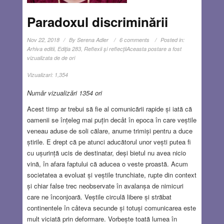
Paradoxul discriminării
Nov 22, 2018
By
Serena Adler
6 comments
Posted in:
Arhiva editii
,
Ediţia 283
,
Reflexii şi reflecţii
Aceasta postare a fost
vizualizata de de ori
Vizualizari:
1,354
Număr vizualizări 1354 ori
Acest timp ar trebui să fie al comunicării rapide și iată că
oamenii se înțeleg mai puțin decât în epoca în care veștile
veneau aduse de soli călare, anume trimiși pentru a duce
știrile. E drept că pe atunci aducătorul unor vești putea fi
cu ușurință ucis de destinatar, deși bietul nu avea nicio
vină, în afara faptului că aducea o veste proastă. Acum
societatea a evoluat și veștile trunchiate, rupte din context
și chiar false trec neobservate în avalanșa de nimicuri
care ne înconjoară. Veștile circulă libere și străbat
continentele în câteva secunde și totuși comunicarea este
mult viciată prin deformare. Vorbește toată lumea în