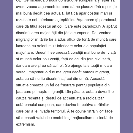
avem vocea argumentelor care să ne plaseze într-o poziție
mai bună decât cea actuală. Iată că apar costuri mari și
rezultate net inferioare așteptărilor. Așa apare și paradoxul
care dă titlul acestui articol. Care este paradoxul? A apărut
discriminarea majorității din țările europene! Da, venirea
migranților în țările lor a adus aflux de forță de muncă care
lucrează cu salarii mult inferioare celor ale populației
majoritare. Uneori li se creează condiții mai bune de viață
și muncă celor nou veniți, față de cei din țara civilizată,
dar care are și ea săracii ei. Se ajunge la situații în care
săracii majoritari o duc mai greu decât săracii migranți,
asta ca să nu fie discriminați cei din urmă. Această
situație creează un fel de frustrare pentru populația din
țara care primește migranții. Din păcate, asta a devenit o
cauză recentă și destul de accentuată a radicalizării
cetățeanului european, care devine împotriva străinilor
care par a le invada teritoriul. A te opune ”străinilor” face
să crească valul de xenofobie și naționalism cu tentă de
extremism.