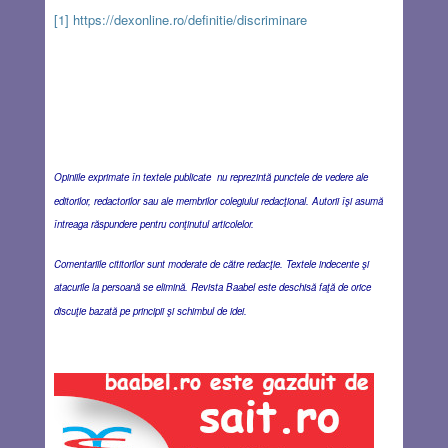
[1]
https://dexonline.ro/definitie/discriminare
Opiniile exprimate în textele publicate nu reprezintă punctele de vedere ale
editorilor, redactorilor sau ale membrilor colegiului redacţional. Autorii îşi asumă
întreaga răspundere pentru conţinutul articolelor.
Comentariile cititorilor sunt moderate de către redacţie. Textele indecente şi
atacurile la persoană se elimină. Revista Baabel este deschisă faţă de orice
discuţie bazată pe principii şi schimbul de idei.