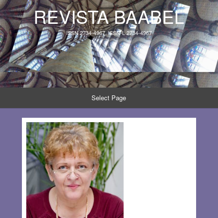
REVISTA BAABEL
ISSN 2734-4967, ISSN-L 2734-4967
Select Page