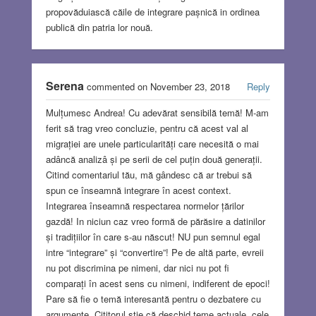
propovăduiască căile de integrare pașnică in ordinea
publică din patria lor nouă.
Serena
commented on November 23, 2018
Reply
Mulțumesc Andrea! Cu adevărat sensibilă temă! M-am
ferit să trag vreo concluzie, pentru că acest val al
migrației are unele particularități care necesită o mai
adâncă analizâ și pe serii de cel puțin două generații.
Citind comentariul tău, mă gândesc că ar trebui să
spun ce înseamnă integrare în acest context.
Integrarea înseamnă respectarea normelor țărilor
gazdă! In niciun caz vreo formă de părăsire a datinilor
și tradițiilor în care s-au născut! NU pun semnul egal
intre “integrare” și “convertire”! Pe de altă parte, evreii
nu pot discrimina pe nimeni, dar nici nu pot fi
comparați în acest sens cu nimeni, indiferent de epoci!
Pare să fie o temă interesantă pentru o dezbatere cu
argumente. Cititorul știe că deschid teme actuale, cele