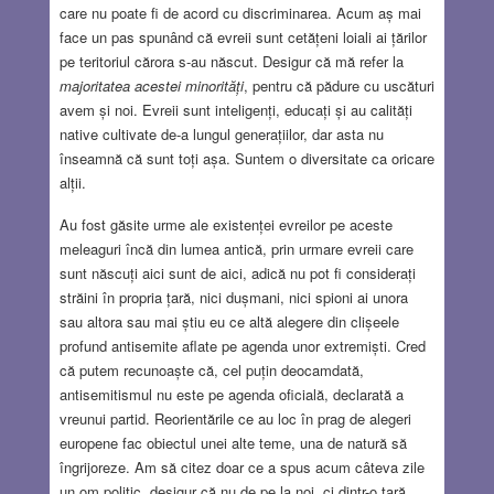
care nu poate fi de acord cu discriminarea. Acum aș mai
face un pas spunând că evreii sunt cetățeni loiali ai țărilor
pe teritoriul cărora s-au născut. Desigur că mă refer la
majoritatea acestei minorități
, pentru că pădure cu uscături
avem și noi. Evreii sunt inteligenți, educați și au calități
native cultivate de-a lungul generațiilor, dar asta nu
înseamnă că sunt toți așa. Suntem o diversitate ca oricare
alții.
Au fost găsite urme ale existenței evreilor pe aceste
meleaguri încă din lumea antică, prin urmare evreii care
sunt născuți aici sunt de aici, adică nu pot fi considerați
străini în propria țară, nici dușmani, nici spioni ai unora
sau altora sau mai știu eu ce altă alegere din clișeele
profund antisemite aflate pe agenda unor extremiști. Cred
că putem recunoaște că, cel puțin deocamdată,
antisemitismul nu este pe agenda oficială, declarată a
vreunui partid. Reorientările ce au loc în prag de alegeri
europene fac obiectul unei alte teme, una de natură să
îngrijoreze. Am să citez doar ce a spus acum câteva zile
un om politic, desigur că nu de pe la noi, ci dintr-o țară