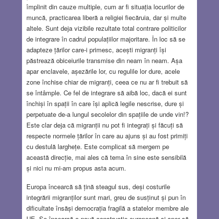
împlinit din cauze multiple, cum ar fi situația locurilor de
muncă, practicarea liberă a religiei fiecăruia, dar și multe
altele. Sunt deja vizibile rezultate total contrare politicilor
de integrare în cadrul populațiilor majoritare. În loc să se
adapteze țărilor care-i primesc, acești migranți își
păstrează obiceiurile transmise din neam în neam. Așa
apar enclavele, așezările lor, cu regulile lor dure, acele
zone închise chiar de migranți, ceea ce nu ar fi trebuit să
se întâmple. Ce fel de integrare să aibă loc, dacă ei sunt
închiși în spații în care își aplică legile nescrise, dure și
perpetuate de-a lungul secolelor din spațiile de unde vin!?
Este clar deja că migranții nu pot fi integrați și făcuți să
respecte normele țărilor în care au ajuns și au fost primiți
cu destulă larghețe. Este complicat să mergem pe
această direcție, mai ales că tema în sine este sensibilă
și nici nu mi-am propus asta acum.
Europa încearcă să țină steagul sus, deși costurile
integrării migranților sunt mari, greu de susținut și pun în
dificultate însăși democrația fragilă a statelor membre ale
UE. Se încearcă o nouă construcție europeană și sper să