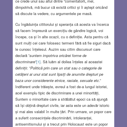
ce crede unul sau altul dintre ”comentatorii„ mei,
dimpotrivă, mă bucur că există critici și îi aștept oricând
să discute la vedere, cu argumentele pe masă.
Cu îngăduința cititorului și speranța că acesta va încerca
să facem împreună un exercițiu de gândire logică, voi
începe, ca și în alte ocazii, cu o definiție. Asta pentru că
sunt mulți cei care folosesc termeni fără să fie siguri dacă
le cunosc înțelesul. Auzim sau citim discursuri care
declară ”
suntem impotriva oricărei forme de
discriminare
”
[1]
. Să luăm al doilea înțeles al aceastei
definiții: ”
Politică prin care un stat sau o categorie de
cetățeni ai unui stat sunt lipsiți de anumite drepturi pe
baza unor considerente etnice, rasiale, sexuale etc
.”
Indiferent unde trăiește, evreul a fost de-a lungul istoriei,
acel exemplu tipic de discriminare a unei minorități,
Suntem o minoritate care a străbătut epoci ca să ajungă
să își obțină drepturi civile, iar asta este un adevăr istoric
și mai ales valabil în multe țări. Prin urmare, un popor care
a suferit consecințele discriminării, intoleranței,
antisemitismului și a trecut prin Holocaust este un popor