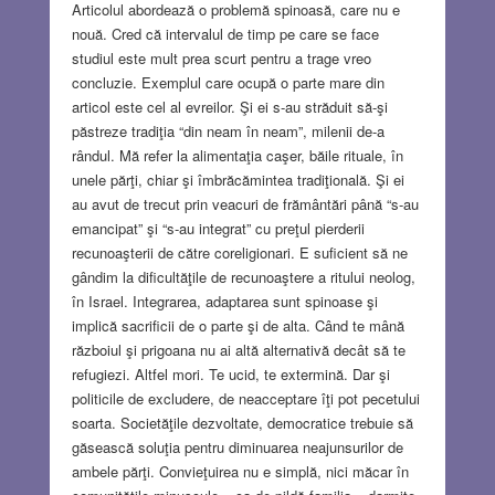
Articolul abordează o problemă spinoasă, care nu e
nouă. Cred că intervalul de timp pe care se face
studiul este mult prea scurt pentru a trage vreo
concluzie. Exemplul care ocupă o parte mare din
articol este cel al evreilor. Şi ei s-au străduit să-şi
păstreze tradiţia “din neam în neam”, milenii de-a
rândul. Mă refer la alimentaţia caşer, băile rituale, în
unele părţi, chiar şi îmbrăcămintea tradiţională. Şi ei
au avut de trecut prin veacuri de frământări până “s-au
emancipat” şi “s-au integrat” cu preţul pierderii
recunoaşterii de către coreligionari. E suficient să ne
gândim la dificultăţile de recunoaştere a ritului neolog,
în Israel. Integrarea, adaptarea sunt spinoase şi
implică sacrificii de o parte şi de alta. Când te mână
războiul şi prigoana nu ai altă alternativă decât să te
refugiezi. Altfel mori. Te ucid, te extermină. Dar şi
politicile de excludere, de neacceptare îţi pot pecetului
soarta. Societăţile dezvoltate, democratice trebuie să
găsească soluţia pentru diminuarea neajunsurilor de
ambele părţi. Convieţuirea nu e simplă, nici măcar în