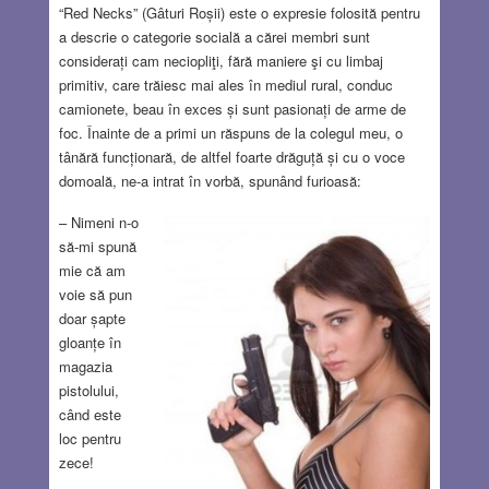
“Red Necks” (Gâturi Roșii) este o expresie folosită pentru
a descrie o categorie socială a cărei membri sunt
considerați cam neciopliţi, fără maniere şi cu limbaj
primitiv, care trăiesc mai ales în mediul rural, conduc
camionete, beau în exces și sunt pasionați de arme de
foc. Înainte de a primi un răspuns de la colegul meu, o
tânără funcționară, de altfel foarte drăguță și cu o voce
domoală, ne-a intrat în vorbă, spunând furioasă:
– Nimeni n-o
să-mi spună
mie că am
voie să pun
doar șapte
gloanțe în
magazia
pistolului,
când este
loc pentru
zece!