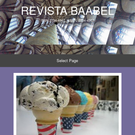
REVISTA BAABEL
ISSN 2734-4967, ISSN-L 2734-4967
Select Page