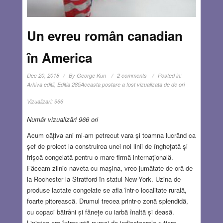
Un evreu român canadian
în America
Dec 20, 2018
By
George Kun
2 comments
Posted in:
Arhiva editii
,
Editia 285
Aceasta postare a fost vizualizata de de ori
Vizualizari:
966
Număr vizualizări 966 ori
Acum câțiva ani mi-am petrecut vara şi toamna lucrând ca
șef de proiect la construirea unei noi linii de înghețată și
frișcă congelată pentru o mare firmă internațională.
Făceam zilnic naveta cu mașina, vreo jumătate de oră de
la Rochester la Stratford în statul New-York. Uzina de
produse lactate congelate se afla într-o localitate rurală,
foarte pitorească. Drumul trecea printr-o zonă splendidă,
cu copaci bătrâni și fânețe cu iarbă înaltă și deasă.
Liniștea era întreruptă numai de indicatoarele rutiere,