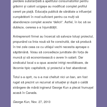
pierdere substanțială a apetitului consumatorilor pentru
grăsimi și calorii ucigașe au modificat complet profilul
cererii pe piață. Educația publică de sănătate a influențat
cumpărătorii în mod suficient pentru ca mulți să
abandoneze complet aceste “delicii”. Astfel, în loc să se
dubleze, cererea s-a înjumătățit.
Antreprenorii firmei au încercat să salveze totuși proiectul,
propunând ca linia nouă să fie construită, dar să producă
în trei zele ceea ce cu utilajul vechi necesita aproape o
săptămână. Voiau să concedieze jumătate din forța de
muncă și să economisească o avere în salarii. Dar
sindicatul local s-a opus acestei intrigi revoltătoare, de
lăcomie tipic capitalistă, și proiectul a fost abandonat.
Totul s-a oprit, nu s-a mai cheltuit nici un ban, am fost
rugat să prezint un rezumat al situației și după o caldă
strângere de mână inginerul George Kun a plecat frumușel
acasă în Canada.
George Kun
, Nov. 27, 2013