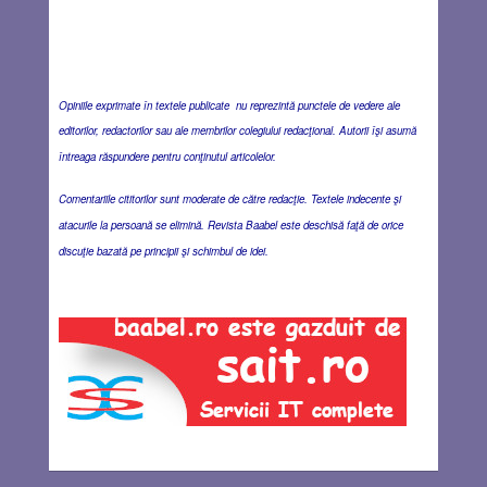
Opiniile exprimate în textele publicate nu reprezintă punctele de vedere ale
editorilor, redactorilor sau ale membrilor colegiului redacţional. Autorii îşi asumă
întreaga răspundere pentru conţinutul articolelor.
Comentariile cititorilor sunt moderate de către redacţie. Textele indecente şi
atacurile la persoană se elimină. Revista Baabel este deschisă faţă de orice
discuţie bazată pe principii şi schimbul de idei.