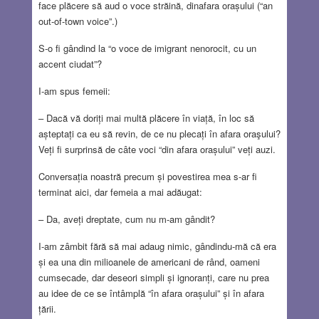
face plăcere să aud o voce străină, dinafara orașului (“an
out-of-town voice”.)
S-o fi gândind la “o voce de imigrant nenorocit, cu un
accent ciudat”?
I-am spus femeii:
– Dacă vă doriți mai multă plăcere în viață, în loc să
așteptați ca eu să revin, de ce nu plecați în afara oraşului?
Veți fi surprinsă de câte voci “din afara orașului” veți auzi.
Conversația noastră precum și povestirea mea s-ar fi
terminat aici, dar femeia a mai adăugat:
– Da, aveți dreptate, cum nu m-am gândit?
I-am zâmbit fără să mai adaug nimic, gândindu-mă că era
și ea una din milioanele de americani de rând, oameni
cumsecade, dar deseori simpli și ignoranți, care nu prea
au idee de ce se întâmplă “în afara orașului” și în afara
țării.