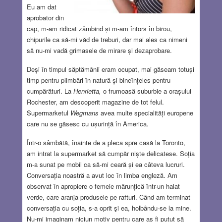
Eu am dat
aprobator din
cap, m-am ridicat zâmbind și m-am întors în birou,
chipurile ca să-mi văd de treburi, dar mai ales ca nimeni
să nu-mi vadă grimasele de mirare și dezaprobare.
Deși în timpul săptămânii eram ocupat, mai găseam totuși
timp pentru plimbări în natură și bineînțeles pentru
cumpărături. La
Henrietta,
o frumoasă suburbie a orașului
Rochester, am descoperit magazine de tot felul.
Supermarketul
Wegmans
avea multe specialități europene
care nu se găsesc cu ușurință în America.
Într-o sâmbătă, înainte de a pleca spre casă la Toronto,
am intrat la supermarket să cumpăr niște delicatese. Soția
m-a sunat pe mobil ca să-mi ceară și ea câteva lucruri.
Conversația noastră a avut loc în limba engleză. Am
observat în apropiere o femeie mărunțică într-un halat
verde, care aranja produsele pe rafturi. Când am terminat
conversația cu soția, s-a oprit şi ea, holbându-se la mine.
Nu-mi imaginam niciun motiv pentru care aș fi putut să