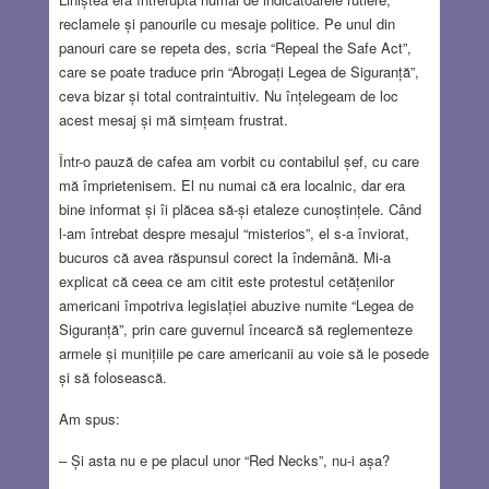
reclamele și panourile cu mesaje politice. Pe unul din
panouri care se repeta des, scria “Repeal the Safe Act”,
care se poate traduce prin “Abrogați Legea de Siguranță”,
ceva bizar și total contraintuitiv. Nu înțelegeam de loc
acest mesaj și mă simțeam frustrat.
Într-o pauză de cafea am vorbit cu contabilul șef, cu care
mă împrietenisem. El nu numai că era localnic, dar era
bine informat și îi plăcea să-și etaleze cunoștințele. Când
l-am întrebat despre mesajul “misterios”, el s-a înviorat,
bucuros că avea răspunsul corect la îndemână. Mi-a
explicat că ceea ce am citit este protestul cetățenilor
americani împotriva legislației abuzive numite “Legea de
Siguranță”, prin care guvernul încearcă să reglementeze
armele și munițiile pe care americanii au voie să le posede
și să folosească.
Am spus:
– Și asta nu e pe placul unor “Red Necks”, nu-i așa?