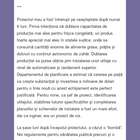
***
Proiectul meu a fost întrerupt pe neașteptate după numai
6 luni. Firma intenționa să dubleze capacitatea de
producție mai ales pentru frișca congelată, un produs
foarte apreciat mai ales în statele sudice, unde se
consumă cantități enorme de alimente grase, prăjite și
dulciuri cu conținut astronomic de zahăr. Dublarea
producției se putea obține prin instalarea unor utilaje cu
nivel de automatizare şi randament superior.
Departamentul de planificare a estimat că cererea pe piață
va crește substanțial și investirea a milioane de dolari
pentru o linie nouă cu acest echipament este perfect
justificată. Pentru mine, ca șef de proiect, identificarea
utilajului, stabilirea tuturor specificațiilor şi completarea
planurilor şi schemelor de instalare a fost un mare efort,
dar ca inginer, era un proiect de vis.
La șase luni după începutul proiectului, a căzut o ”bombă”.
Noi regulamente pentru sănătatea publică precum și o