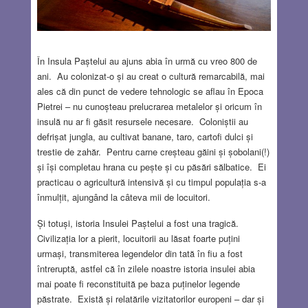
În Insula Paștelui au ajuns abia în urmă cu vreo 800 de
ani. Au colonizat-o și au creat o cultură remarcabilă, mai
ales că din punct de vedere tehnologic se aflau în Epoca
Pietrei – nu cunoșteau prelucrarea metalelor și oricum în
insulă nu ar fi găsit resursele necesare. Coloniștii au
defrișat jungla, au cultivat banane, taro, cartofi dulci și
trestie de zahăr. Pentru carne creșteau găini și șobolani(!)
și își completau hrana cu pește și cu păsări sălbatice. Ei
practicau o agricultură intensivă și cu timpul populația s-a
înmulțit, ajungând la câteva mii de locuitori.
Și totuși, istoria Insulei Paștelui a fost una tragică.
Civilizația lor a pierit, locuitorii au lăsat foarte puțini
urmași, transmiterea legendelor din tată în fiu a fost
întreruptă, astfel că în zilele noastre istoria insulei abia
mai poate fi reconstituită pe baza puținelor legende
păstrate. Există și relatările vizitatorilor europeni – dar și