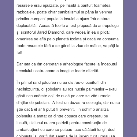
resursele erau epuizate, pe insulă a bântuit foametea,
războaiele, poate chiar canibalismul și până la venirea
primilor europeni populația insulei a ajuns într-o stare
deplorabilă. Această teorie a fost propusă de antropologul
și scriitorul Jared Diamond, care vedea în ea o pildă:
omenirea se află pe o planetă izolată și dacă va consuma
toate resursele fără a se gândi la ziua de mâine, va păți la
fel!
Dar iată că din cercetările arheologice făcute la începutul
secolului nostru apare o imagine foarte diferită.
În primul rând pădurea nu au distrus-o locuitorii din
nechibzuință, ci șobolanii au ros nucile palmierilor – s-au
găsit nenumărate coji de nucă pe care se văd urmele
dinților de șobolan. A fost un dezastru ecologic, dar nu se
știe dacă el ar fi putut fi prevenit. În schimb analiza
polenului a arătat că dintre copacii care creșteau pe
insulă, niciunul nu era potrivit pentru construcția de
ambarcațiuni cu care se puteau face călătorii lungi, deci
coloniștii își vor fi dat seama de la început că urmau să