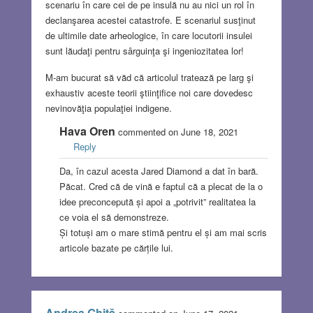
scenariu în care cei de pe insulă nu au nici un rol în
declanşarea acestei catastrofe. E scenariul susţinut
de ultimile date arheologice, în care locutorii insulei
sunt lăudaţi pentru sârguinţa şi ingeniozitatea lor!
M-am bucurat să văd că articolul tratează pe larg şi
exhaustiv aceste teorii ştiinţifice noi care dovedesc
nevinovăţia populaţiei indigene.
Hava Oren
commented on June 18, 2021
Reply
Da, în cazul acesta Jared Diamond a dat în bară.
Păcat. Cred că de vină e faptul că a plecat de la o
idee preconcepută și apoi a „potrivit” realitatea la
ce voia el să demonstreze.
Și totuși am o mare stimă pentru el și am mai scris
articole bazate pe cărțile lui.
Andrea Ghiţă