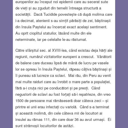
europenilor au început noi epidemii care au secerat sute
de vieți și au zguduit din temelii întreaga structură a
societății. Dacă Tucidide povestește că după molima care
i-a decimat, atenienii s-au simțit părăsiți de zei, băștinașii
din Insula Paștelui au încercat exact același sentiment.
Au oprit cioplitul statuilor, lăsând multe din ele
neterminate, iar pe celelalte le-au răsturnat.
Către sfârșitul sec. al XVIII-lea, când existau deja hărți ale
regiunii, numărul vizitatorilor europeni a crescut. Vânătorii
de balene care duceau lipsă de mână de lucru pe vasele
lor se opreau în Insula Paștelui, răpeau câțiva băștinași și
îi puneau să lucreze ca sclavi. Mai rău, din Peru au venit
mai multe raiduri care au înrobit o mare parte a populației,
fără a-i cruța nici pe conducători și pe preoți. Când
negustorii de sclavi au fost forțați să-i repatrieze, din vreo
1500 de persoane mai rămăseseră doar câteva zeci – și
printre ei unii erau infectați cu variolă. Când s-a terminat
și această molimă, din cele câteva mii de locuitori ai
insulei au rămas 111, din care doar 36 au avut urmași. Ei
sunt strămoșii locuitorilor de astăzi.