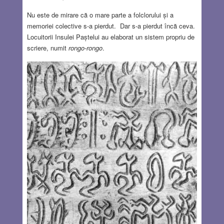
Nu este de mirare că o mare parte a folclorului și a
memoriei colective s-a pierdut. Dar s-a pierdut încă ceva.
Locuitorii Insulei Paștelui au elaborat un sistem propriu de
scriere, numit
rongo-rongo
.