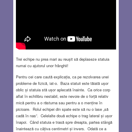
Trei echipe nu prea mari au reușit să deplaseze statuia
numai cu ajutorul unor frânghii!
Pentru cei care caută explicația, ca pe rezolvarea unei
probleme de fizică, iat-o. Baza statuii este tăiată ușor
oblic și statuia stă ușor aplecată înainte. Ca orice corp
aflat în echilibru nestabil, este nevoie de o forță relativ
mică pentru a o răsturna sau pentru a o menține în
picioare. Rolul echipei din spate este să nu o lase „să
cadă în nas”. Celelalte două echipe o trag lateral și ușor
înapoi. Când statuia e trasă spre dreapta, partea stângă
înaintează cu câțiva centimetri și invers. Odată ce a