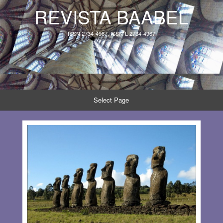
REVISTA BAABEL
ISSN 2734-4967, ISSN-L 2734-4967
Select Page