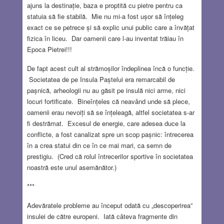
ajuns la destinație, baza e proptită cu pietre pentru ca
statuia să fie stabilă. Mie nu mi-a fost ușor să înțeleg
exact ce se petrece și să explic unui public care a învățat
fizica în liceu. Dar oamenii care l-au inventat trăiau în
Epoca Pietrei!!!
De fapt acest cult al strămoșilor îndeplinea încă o funcție.
Societatea de pe Insula Paștelui era remarcabil de
pașnică, arheologii nu au găsit pe insulă nici arme, nici
locuri fortificate. Bineînțeles că neavând unde să plece,
oamenii erau nevoiți să se înțeleagă, altfel societatea s-ar
fi destrămat. Excesul de energie, care adesea duce la
conflicte, a fost canalizat spre un scop pașnic: întrecerea
în a crea statui din ce în ce mai mari, ca semn de
prestigiu. (Cred că rolul întrecerilor sportive în societatea
noastră este unul asemănător.)
***
Adevăratele probleme au început odată cu „descoperirea”
insulei de către europeni. Iată câteva fragmente din