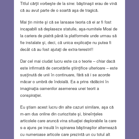
Titlul cărţii vorbeşte de la sine: băştinaşii erau de vină
că au avut parte de o soartă aşa de tragică.
Mai ţin minte şi că se lansase teoria că ei ar fi fost
incapabili să deplaseze statuile, aşa-numitele Moai de
la cariera de piatră până la platformele unde urmau să
fie instalate şi, deci, că unica explicaţie nu putea fi
decât că au fost ajutaţi de extra-terestri!!
Dar cel mai ciudat lucru este ca o teorie – chiar dacă
este infirmată de cercetările ştiinţifice ulterioare – este
susţinută de unii în continuare, fără să i se acorde
măcar o umbră de îndoială. Ea a prins rădăcini în
imaginaţia oamenilor asemenea unei teorii a
conspiraţiei.
Eu ştiam acest lucru din alte cazuri similare, aşa că
m-am dus online din curiozitate şi, bineînţeles
articolele care aruncă vina situaţiei deplorabile la care
s-a ajuns pe insulă în spinarea băştinaşilor alternează
cu numeroase articole care prezintă un cu totul alt