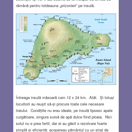
rămână pentru totdeauna „prizonieri” pe insulă.
Întreaga insulă măsoară cam 12 x 24 km. Atât. Și totuși
locuitorii au reușit să-și procure toate cele necesare
traiului. Condițiile nu erau ideale, pe insulă lipsesc apele
curgătoare, singura sursă de apă dulce fiind ploaia. Nici
solul nu e prea fertil, dar ei au găsit o rezolvare foarte
simplă și eficientă: acopereau pământul cu un strat de