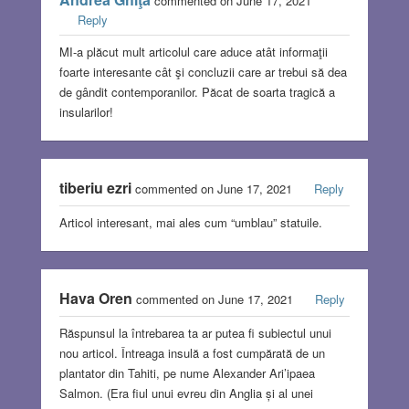
commented on June 17, 2021
Reply
MI-a plăcut mult articolul care aduce atât informaţii
foarte interesante cât şi concluzii care ar trebui să dea
de gândit contemporanilor. Păcat de soarta tragică a
insularilor!
tiberiu ezri
commented on June 17, 2021
Reply
Articol interesant, mai ales cum “umblau” statuile.
Hava Oren
commented on June 17, 2021
Reply
Răspunsul la întrebarea ta ar putea fi subiectul unui
nou articol. Întreaga insulă a fost cumpărată de un
plantator din Tahiti, pe nume Alexander Ari’ipaea
Salmon. (Era fiul unui evreu din Anglia și al unei