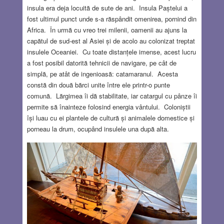
insula era deja locuită de sute de ani. Insula Paștelui a
fost ultimul punct unde s-a răspândit omenirea, pornind din
Africa. În urmă cu vreo trei milenii, oamenii au ajuns la
capătul de sud-est al Asiei și de acolo au colonizat treptat
insulele Oceaniei. Cu toate distanțele imense, acest lucru
a fost posibil datorită tehnicii de navigare, pe cât de
simplă, pe atât de ingenioasă: catamaranul. Acesta
constă din două bărci unite între ele printr-o punte
comună. Lărgimea îi dă stabilitate, iar catargul cu pânze îi
permite să înainteze folosind energia vântului. Coloniștii
își luau cu ei plantele de cultură și animalele domestice și
porneau la drum, ocupând insulele una după alta.