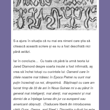
S-a ajuns în situația că nu mai era nimeni care știa să
citească această scriere și ea nu a fost descifrată nici
până astăzi.
Iar în concluzie… Cu toate că până la urmă teoria lui
Jared Diamond despre soarta insulei a fost infirmată, aș
vrea să închei totuși cu cuvintele lui:
Oamenii care în
zilele noastre mai trăiesc în Epoca Pietrei nu sunt mai
puțin înzestrați ca noi, dimpotrivă. Băștinașii cu care am
lucrat timp de 33 de ani în Noua Guinee mi s-au părut în
general mai inteligenți, mai atenți, mai expresivi și mai
dornici de a înțelege lumea din jur ca europenii sau
americanii obișnuiți
. (Traducere liberă din introducerea
cărții
Guns, Germs, and Steel
.) Dispariția culturii lor este