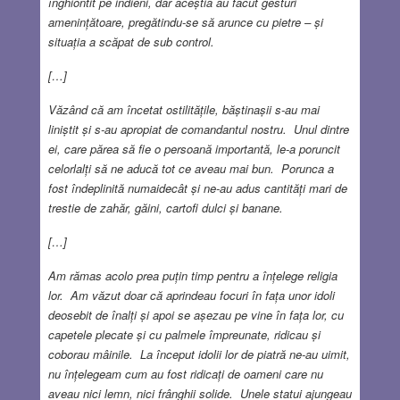
înghiontit pe indieni, dar aceștia au făcut gesturi
amenințătoare, pregătindu-se să arunce cu pietre – și
situația a scăpat de sub control.
[…]
Văzând că am încetat ostilitățile, băștinașii s-au mai
liniștit și s-au apropiat de comandantul nostru. Unul dintre
ei, care părea să fie o persoană importantă, le-a poruncit
celorlalți să ne aducă tot ce aveau mai bun. Porunca a
fost îndeplinită numaidecât și ne-au adus cantități mari de
trestie de zahăr, găini, cartofi dulci și banane.
[…]
Am rămas acolo prea puțin timp pentru a înțelege religia
lor. Am văzut doar că aprindeau focuri în fața unor idoli
deosebit de înalți și apoi se așezau pe vine în fața lor, cu
capetele plecate și cu palmele împreunate, ridicau și
coborau mâinile. La început idolii lor de piatră ne-au uimit,
nu înțelegeam cum au fost ridicați de oameni care nu
aveau nici lemn, nici frânghii solide. Unele statui ajungeau