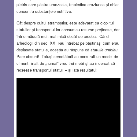
pietriș care păstra umezeala, împiedica eroziunea și chiar
concentra substanțele nutritive.
Cât despre cultul strămoșilor, este adevărat că cioplitul
statuilor și transportul lor consumau resurse prețioase, dar
într-o măsură mult mai mică decât se credea. Când
arheologii din sec. XXI i-au întrebat pe băștinași cum erau
deplasate statuile, aceștia au răspuns că
statuile umblau
.
Pare absurd! Totuși cercetătorii au construit un model de
ciment, înalt de „numai” vreo trei metri și au încercat să
recreeze transportul statuii – și iată rezultatul: