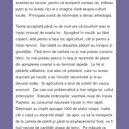
acestea au lacune, pentru că europenii veneau rar, stăteau
puțin și nu aveau nici ei o imagine clară asupra culturii
locale. Principala sursă de informație a rămas arheologia.
Teoria acceptată până nu de mult era că locuitorii erau ei
înșiși vinovați de soarta lor. Ajungând în insulă, au tăiat
copacii, atât pentru a face loc agriculturii, cât și pentru a
folosi lemnul. Dar odată cu dispariția pădurii au început și
greutățile. Fără lemn de calitate nu-și mai puteau construi
bărci, nu mai puteau pescui în larg și rezervele de pește
din apropierea coastei s-au terminat repede. La fel și
păsările sălbatice, mai ales că șobolanii, care nu aveau
dușmani pe insulă, s-au înmulțit necontrolat și le-au
devorat ouăle. Și agricultura a avut de suferit din cauza
eroziunii. Dar cea mai problematică a fost religia lor, cultul
strămoșilor. Statuile strămoșilor, vestitele
moai
din Insula
Paștelui, au consumat resursele insulei în ritm rapid.
Băștinașii au cioplit aproape 1000 de statui uriașe, înalte
cât o casă cu două-trei etaje! Iar apoi, ca să le transporte
de la cariera de piatră și până la amplasamentul final, va fi
fost nevoie de cantități uriașe de lemn. Pe măsură ce