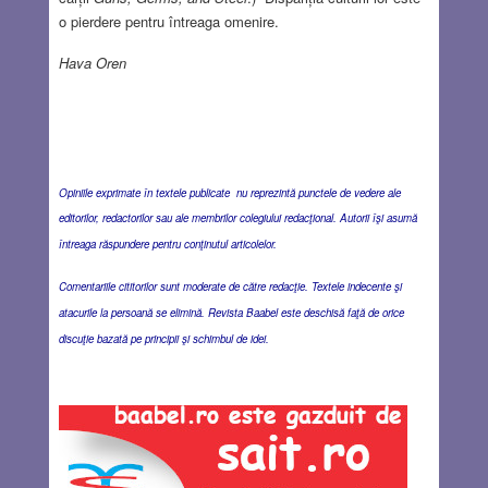
o pierdere pentru întreaga omenire.
Hava Oren
Opiniile exprimate în textele publicate nu reprezintă punctele de vedere ale
editorilor, redactorilor sau ale membrilor colegiului redacţional. Autorii îşi asumă
întreaga răspundere pentru conţinutul articolelor.
Comentariile cititorilor sunt moderate de către redacţie. Textele indecente şi
atacurile la persoană se elimină. Revista Baabel este deschisă faţă de orice
discuţie bazată pe principii şi schimbul de idei.