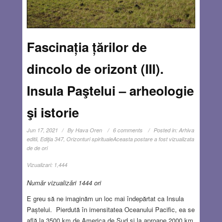
Fascinația țărilor de
dincolo de orizont (III).
Insula Paştelui – arheologie
şi istorie
Jun 17, 2021
By
Hava Oren
6 comments
Posted in:
Arhiva
editii
,
Ediţia 347
,
Orizonturi spirituale
Aceasta postare a fost vizualizata
de de ori
Vizualizari:
1,444
Număr vizualizări 1444 ori
E greu să ne imaginăm un loc mai îndepărtat ca Insula
Paștelui. Pierdută în imensitatea Oceanului Pacific, ea se
află la 3500 km de America de Sud și la aproape 2000 km