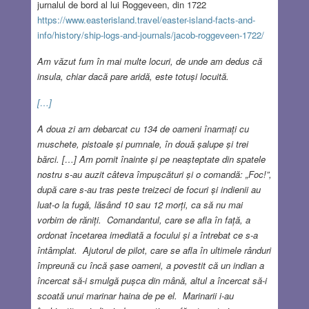
jurnalul de bord al lui Roggeveen, din 1722
https://www.easterisland.travel/easter-island-facts-and-
info/history/ship-logs-and-journals/jacob-roggeveen-1722/
Am văzut fum în mai multe locuri, de unde am dedus că
insula, chiar dacă pare aridă, este totuși locuită.
[…]
A doua zi am debarcat cu 134 de oameni înarmați cu
muschete, pistoale și pumnale, în două șalupe și trei
bărci.
[…] Am pornit înainte și pe neașteptate din spatele
nostru s-au auzit câteva împușcături și o comandă: „Foc!”,
după care s-au tras peste treizeci de focuri și indienii au
luat-o la fugă, lăsând 10 sau 12 morți, ca să nu mai
vorbim de răniți. Comandantul, care se afla în față, a
ordonat încetarea imediată a focului și a întrebat ce s-a
întâmplat. Ajutorul de pilot, care se afla în ultimele rânduri
împreună cu încă șase oameni, a povestit că un indian a
încercat să-i smulgă pușca din mână, altul a încercat să-i
scoată unui marinar haina de pe el. Marinarii i-au