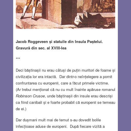
Jacob Roggeveen și statuile din Insula Paștelui.
Gravură din sec. al XVIII-lea
***
Deci băștinașii nu erau câtuși de puțin muritori de foame și
civilizația lor era intactă. Dar dintr-o neînțelegere a pornit
confruntarea cu europenii, care a făcut primele victime.
(Ar trebui menționat că nu cu mult înainte apăruse romanul
Robinson Crusoe
, unde băștinașii din insule erau descriși
ca fiind canibali și e foarte probabil că europenii se temeau
de ei.)
Dar dușmani mult mai de temut s-au dovedit bolile
infecțioase aduse de europeni. După fiecare vizită a