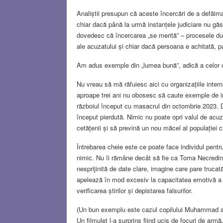
Analiștii presupun că aceste încercări de a defăim
chiar dacă până la urmă instanțele judiciare nu g
dovedesc că încercarea „se merită” – procesele dure
ale acuzatului și chiar dacă persoana e achitată, 
Am adus exemple din „lumea bună”, adică a celor car
Nu vreau să mă răfuiesc aici cu organizațiile inter
aproape trei ani nu obosesc să caute exemple de in
războiul început cu masacrul din octombrie 2023. D
început pierdută. Nimic nu poate opri valul de acuz
cetățenii și să prevină un nou măcel al populației ci
Întrebarea cheie este ce poate face individul pent
nimic. Nu îi rămâne decât să fie ca Toma Necredinc
nesprijinită de date clare, imagine care pare trucată
apelează în mod excesiv la capacitatea emotivă a c
verificarea știrilor și depistarea falsurilor.
(Un bun exemplu este cazul copilului Muhammad 
Un filmuleț l-a surprins fiind ucis de focuri de armă