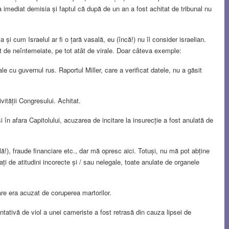
ea imediat demisia și faptul că după de un an a fost achitat de tribunal nu
i cum Israelul ar fi o țară vasală, eu (încă!) nu îl consider israelian.
ât de neîntemeiate, pe tot atât de virale. Doar câteva exemple:
 cu guvernul rus. Raportul Miller, care a verificat datele, nu a găsit
vității Congresului. Achitat.
 în afara Capitolului, acuzarea de incitare la insurecție a fost anulată de
plă!), fraude financiare etc., dar mă opresc aici. Totuși, nu mă pot abține
ați de atitudini incorecte și / sau nelegale, toate anulate de organele
care era acuzat de coruperea martorilor.
tativă de viol a unei cameriste a fost retrasă din cauza lipsei de