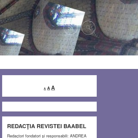
Decrease
Reset
Increase
A
A
A
font
font
font
size.
size.
size.
REDACŢIA REVISTEI BAABEL
Redactori fondatori şi responsabili: ANDREA