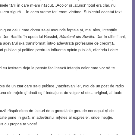
nele țării în care m-am născut. „Acolo” și „atunci” totul era clar, nu
 nu era sigură… În acea vreme toți eram victime. Subiectul acestui text
 gura celui care dorea să-și ascundă faptele și, mai ales, intențiile.
e Don Basilio în opera lui Rossini,
Bărbierul din Sevilla
. Dar în ultimii ani,
a adevărul s-a transformat într-o adevărată profesiune de credință,
ri publice și politice pentru a influența opinia publică, oferindu-i date
eu ieșisem deja la pensie facilitează intenția celor care vor să te
oie de un ziar care să-ți publice „năzdrăvăniile”, nici de un post de radio
na din rețele și dacă ești îndeajuns de vulgar și de… original, ai toate
rează răspândirea de falsuri de o grosolănie greu de conceput și de
te pune în gură, în adevăratul înțeles al expresiei, orice inepție,
pus cu propria ta voce!