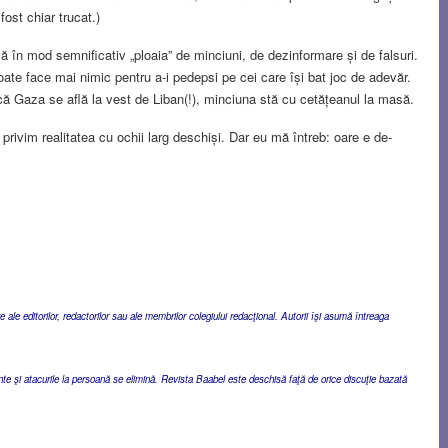
 fost chiar trucat.)
ă în mod semnificativ „ploaia” de minciuni, de dezinformare și de falsuri.
ate face mai nimic pentru a-i pedepsi pe cei care își bat joc de adevăr.
că Gaza se află la vest de Liban(!), minciuna stă cu cetățeanul la masă.
privim realitatea cu ochii larg deschiși. Dar eu mă întreb: oare e de-
ale editorilor, redactorilor sau ale membrilor colegiului redacţional. Autorii îşi asumă întreaga
ente şi atacurile la persoană se elimină. Revista Baabel este deschisă faţă de orice discuţie bazată