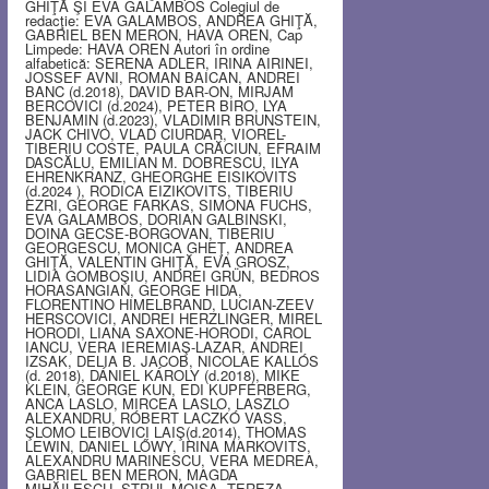
GHIŢĂ ŞI EVA GALAMBOS Colegiul de
redacţie: EVA GALAMBOS, ANDREA GHIŢĂ,
GABRIEL BEN MERON, HAVA OREN, Cap
Limpede: HAVA OREN Autori în ordine
alfabetică: SERENA ADLER, IRINA AIRINEI,
JOSSEF AVNI, ROMAN BAICAN, ANDREI
BANC (d.2018), DAVID BAR-ON, MIRJAM
BERCOVICI (d.2024), PETER BIRO, LYA
BENJAMIN (d.2023), VLADIMIR BRUNSTEIN,
JACK CHIVO, VLAD CIURDAR, VIOREL-
TIBERIU COSTE, PAULA CRĂCIUN, EFRAIM
DASCĂLU, EMILIAN M. DOBRESCU, ILYA
EHRENKRANZ, GHEORGHE EISIKOVITS
(d.2024 ), RODICA EIZIKOVITS, TIBERIU
EZRI, GEORGE FARKAS, SIMONA FUCHS,
EVA GALAMBOS, DORIAN GALBINSKI,
DOINA GECSE-BORGOVAN, TIBERIU
GEORGESCU, MONICA GHEŢ, ANDREA
GHIŢĂ, VALENTIN GHIŢĂ, EVA GROSZ,
LIDIA GOMBOŞIU, ANDREI GRÜN, BEDROS
HORASANGIAN, GEORGE HIDA,
FLORENTINO HIMELBRAND, LUCIAN-ZEEV
HERSCOVICI, ANDREI HERZLINGER, MIREL
HORODI, LIANA SAXONE-HORODI, CAROL
IANCU, VERA IEREMIAŞ-LAZAR, ANDREI
IZSAK, DELIA B. JACOB, NICOLAE KALLÓS
(d. 2018), DÁNIEL KÁROLY (d.2018), MIKE
KLEIN, GEORGE KUN, EDI KUPFERBERG,
ANCA LASLO, MIRCEA LASLO, LASZLO
ALEXANDRU, RÓBERT LACZKÓ VASS,
ŞLOMO LEIBOVICI LAIŞ(d.2014), THOMAS
LEWIN, DANIEL LŐWY, IRINA MARKOVITS,
ALEXANDRU MARINESCU, VERA MEDREA,
GABRIEL BEN MERON, MAGDA
MIHĂILESCU, STRUL MOISA, TEREZA