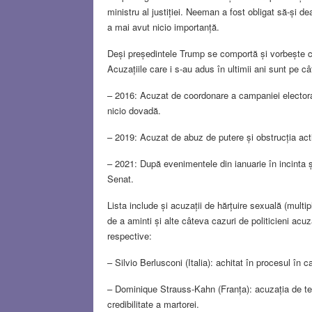
ministru al justiției. Neeman a fost obligat să-și d
a mai avut nicio importanță.
Deși președintele Trump se comportă și vorbește ca ș
Acuzațiile care i s-au adus în ultimii ani sunt pe c
– 2016: Acuzat de coordonare a campaniei electorale
nicio dovadă.
– 2019: Acuzat de abuz de putere și obstrucția acti
– 2021: După evenimentele din ianuarie în incinta și
Senat.
Lista include și acuzații de hărțuire sexuală (multi
de a aminti și alte câteva cazuri de politicieni acuz
respective:
– Silvio Berlusconi (Italia): achitat în procesul în 
– Dominique Strauss-Kahn (Franța): acuzația de ten
credibilitate a martorei.