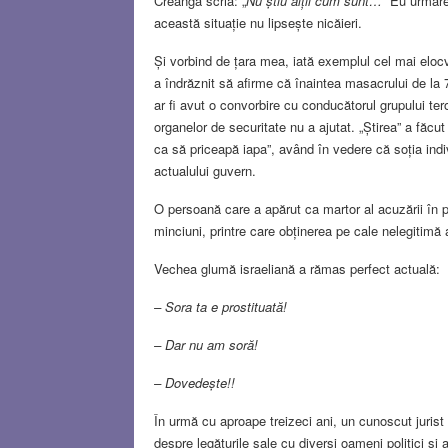
Creangă scria: „
Nu știu alții cum sunt…
” Eu urmăre
această situație nu lipsește nicăieri.
Și vorbind de țara mea, iată exemplul cel mai eloc
a îndrăznit să afirme că înaintea masacrului de la 7
ar fi avut o convorbire cu conducătorul grupului te
organelor de securitate nu a ajutat. „Știrea” a făcut
ca să priceapă iapa”, având în vedere că soția ind
actualului guvern.
O persoană care a apărut ca martor al acuzării în p
minciuni, printre care obținerea pe cale nelegitimă a
Vechea glumă israeliană a rămas perfect actuală:
– Sora ta e prostituată!
– Dar nu am soră!
– Dovedește!!
În urmă cu aproape treizeci ani, un cunoscut jurist
despre legăturile sale cu diverși oameni politici 