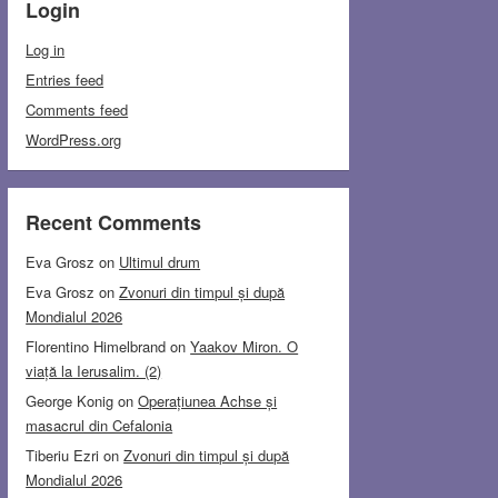
Login
Log in
Entries feed
Comments feed
WordPress.org
Recent Comments
Eva Grosz
on
Ultimul drum
Eva Grosz
on
Zvonuri din timpul și după
Mondialul 2026
Florentino Himelbrand
on
Yaakov Miron. O
viață la Ierusalim. (2)
George Konig
on
Operațiunea Achse și
masacrul din Cefalonia
Tiberiu Ezri
on
Zvonuri din timpul și după
Mondialul 2026