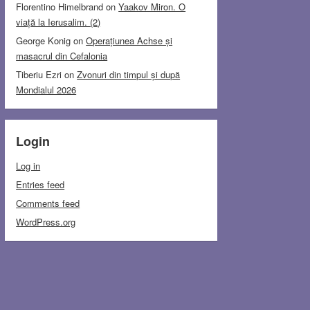
Florentino Himelbrand
on
Yaakov Miron. O
viață la Ierusalim. (2)
George Konig
on
Operațiunea Achse și
masacrul din Cefalonia
Tiberiu Ezri
on
Zvonuri din timpul și după
Mondialul 2026
Login
Log in
Entries feed
Comments feed
WordPress.org