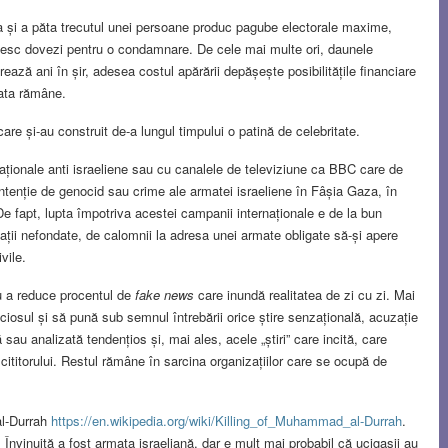
a și a păta trecutul unei persoane produc pagube electorale maxime,
ăsesc dovezi pentru o condamnare. De cele mai multe ori, daunele
ază ani în șir, adesea costul apărării depășește posibilitățile financiare
pata rămâne.
e și-au construit de-a lungul timpului o patină de celebritate.
naționale anti israeliene sau cu canalele de televiziune ca BBC care de
tenție de genocid sau crime ale armatei israeliene în Fâșia Gaza, în
e fapt, lupta împotriva acestei campanii internaționale e de la bun
ații nefondate, de calomnii la adresa unei armate obligate să-și apere
vile.
ru a reduce procentul de
fake news
care inundă realitatea de zi cu zi. Mai
iosul și să pună sub semnul întrebării orice știre senzațională, acuzație
 sau analizată tendențios și, mai ales, acele „știri” care incită, care
ititorului. Restul rămâne în sarcina organizațiilor care se ocupă de
al-Durrah
https://en.wikipedia.org/wiki/Killing_of_Muhammad_al-Durrah
.
. Învinuită a fost armata israeliană, dar e mult mai probabil că ucigașii au