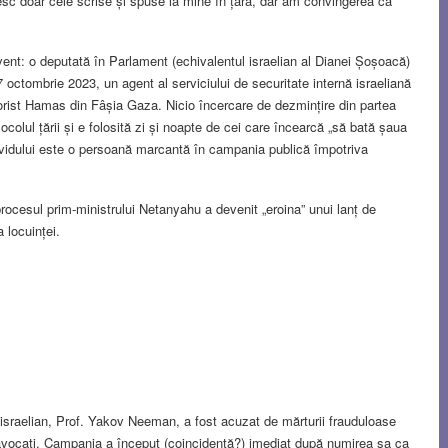
sc doar cele scrise și spuse la mine în țară, dar am convingerea că
vent: o deputată în Parlament (echivalentul israelian al Dianei Șoșoacă)
 octombrie 2023, un agent al serviciului de securitate internă israeliană
rorist Hamas din Fâșia Gaza. Nicio încercare de dezmințire din partea
 ocolul țării și e folosită zi și noapte de cei care încearcă „să bată șaua
ividului este o persoană marcantă în campania publică împotriva
rocesul prim-ministrului Netanyahu a devenit „eroina” unui lanț de
 locuinței.
 israelian, Prof. Yakov Neeman, a fost acuzat de mărturii frauduloase
și avocați. Campania a început (coincidență?) imediat după numirea sa ca