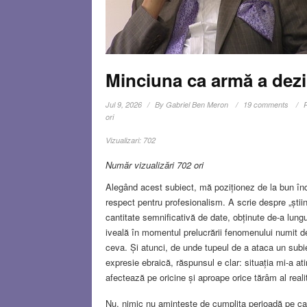
Minciuna ca armă a dezi
Jul 9, 2026
By
Gabriel Ben Meron
19 comments
ori
Vizualizari:
702
Număr vizualizări 702 ori
Alegând acest subiect, mă poziționez de la bun începu
respect pentru profesionalism. A scrie despre „știin
cantitate semnificativă de date, obținute de-a lung
iveală în momentul prelucrării fenomenului numit de
ceva. Și atunci, de unde tupeul de a ataca un sub
expresie ebraică, răspunsul e clar: situația mi-a a
afectează pe oricine și aproape orice tărâm al realit
Nu, nimic nu amintește de cumplita perioadă pe car