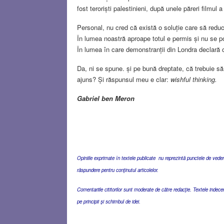
fost teroriști palestinieni, după unele păreri filmul a
Personal, nu cred că există o soluție care să reduc
În lumea noastră aproape totul e permis și nu se po
În lumea în care demonstranții din Londra declară 
Da, ni se spune. și pe bună dreptate, că trebuie să 
ajuns? Și răspunsul meu e clar:
wishful thinking.
Gabriel ben Meron
Opiniile exprimate în textele publicate nu reprezintă punctele de vedere 
răspundere pentru conţinutul articolelor.
Comentariile cititorilor sunt moderate de către redacţie. Textele indec
pe principii şi schimbul de idei.