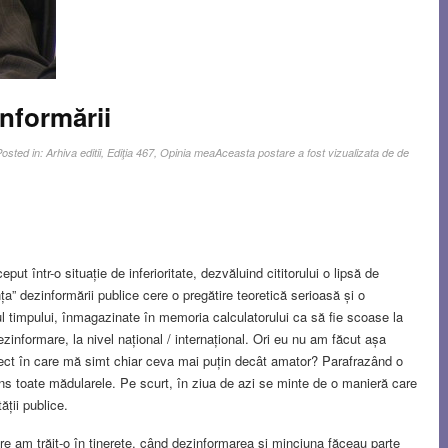
nformării
Posted in:
Arhiva editii
,
Ediţia 467
,
Opinia mea
Aceasta postare a fost vizualizata de de
t într-o situație de inferioritate, dezvăluind cititorului o lipsă de
ța” dezinformării publice cere o pregătire teoretică serioasă și o
ul timpului, înmagazinate în memoria calculatorului ca să fie scoase la
zinformare, la nivel național / internațional. Ori eu nu am făcut așa
iect în care mă simt chiar ceva mai puțin decât amator? Parafrazând o
tins toate mădularele. Pe scurt, în ziua de azi se minte de o manieră care
ății publice.
e am trăit-o în tinerețe, când dezinformarea și minciuna făceau parte