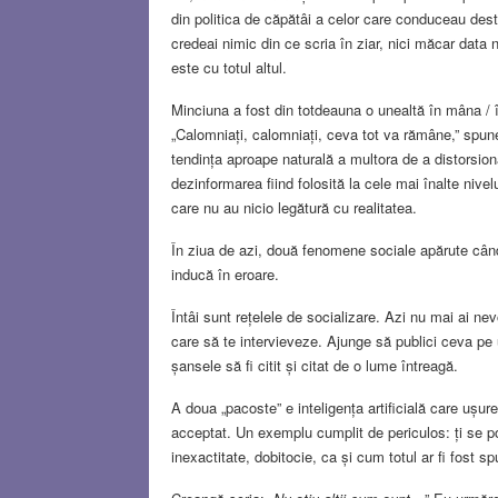
din politica de căpătâi a celor care conduceau desti
credeai nimic din ce scria în ziar, nici măcar data
este cu totul altul.
Minciuna a fost din totdeauna o unealtă în mâna / în
„Calomniați, calomniați, ceva tot va rămâne,” spun
tendința aproape naturală a multora de a distorsion
dezinformarea fiind folosită la cele mai înalte nivelu
care nu au nicio legătură cu realitatea.
În ziua de azi, două fenomene sociale apărute când 
inducă în eroare.
Întâi sunt rețelele de socializare. Azi nu mai ai nev
care să te intervieveze. Ajunge să publici ceva pe u
șansele să fi citit și citat de o lume întreagă.
A doua „pacoste” e inteligența artificială care ușu
acceptat. Un exemplu cumplit de periculos: ți se poa
inexactitate, dobitocie, ca și cum totul ar fi fost s