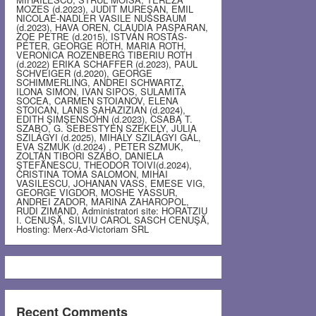
MOZES (d.2023), JUDIT MUREŞAN, EMIL
NICOLAE-NADLER VASILE NUSSBAUM
(d.2023), HAVA OREN, CLAUDIA PASPARAN,
ZOE PETRE (d.2015), ISTVÁN ROSTÁS-
PÉTER, GEORGE ROTH, MARIA ROTH,
VERONICA ROZENBERG TIBERIU ROTH
(d.2022) ERIKA SCHAFFER (d.2023), PAUL
SCHVEIGER (d.2020), GEORGE
SCHIMMERLING, ANDREI SCHWARTZ,
ILONA SIMON, IVAN SIPOS, SULAMITA
SOCEA, CARMEN STOIANOV, ELENA
STOICAN, LANIS ŞAHAZIZIAN (d.2024),
EDITH ŞIMŞENSOHN (d.2023), CSABA T.
SZABO, G. SEBESTYEN SZEKELY, JÚLIA
SZILÁGYI (d.2025), MIHÁLY SZILÁGYI GÁL,
EVA SZMUK (d.2024) , PETER SZMUK,
ZOLTÁN TIBORI SZABO, DANIELA
ŞTEFĂNESCU, THEODOR TOIVI(d.2024),
CRISTINA TOMA SALOMON, MIHAI
VASILESCU, JOHANAN VASS, EMESE VIG,
GEORGE VIGDOR, MOSHE YASSUR,
ANDREI ZADOR, MARINA ZAHAROPOL,
RUDI ZIMAND, Administratori site: HORATZIU
I. CENUŞĂ, SILVIU CAROL SASCH CENUŞĂ,
Hosting: Merx-Ad-Victoriam SRL
Recent Comments