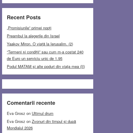
Recent Posts
„Promisiunile” primei nopți
Preambul la alegerile din Israel
Yaakov Miron. O viață la Ierusalim. (2)
“Termeni și condiții” sau cum m-a costat 240
de Euro un serviciu unic de 1.95
Podul MATAM şi alte poduri din viaţa mea (II)
Comentarii recente
Eva Grosz
on
Ultimul drum
Eva Grosz
on
Zvonuri din timpul și după
Mondialul 2026