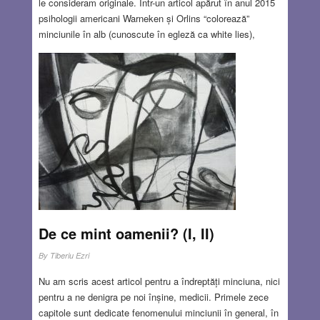
le consideram originale. Într-un articol apărut în anul 2015
psihologii americani Warneken și Orlins “colorează”
minciunile în alb (cunoscute în egleză ca white lies),
albastru și roșu. Ei dau ca exemplu de minciună albastră,
depoziția falsă a unor ofițeri de poliție cu scopul de a-și
proteja colegii de meserie. Aceiași autori folosesc
termenul de minciună roșie în cazul în care cineva minte
ca să-și protejeze un membru de familie. Alții descriu
patru culori ale minciunii: gri, albă, neagră și roșie
Read
more…
MAY 30, 2019
2 COMMENTS
De ce mint oamenii? (I, II)
By
Tiberiu Ezri
Nu am scris acest articol pentru a îndreptăți minciuna, nici
pentru a ne denigra pe noi înșine, medicii. Primele zece
capitole sunt dedicate fenomenului minciunii în general, în