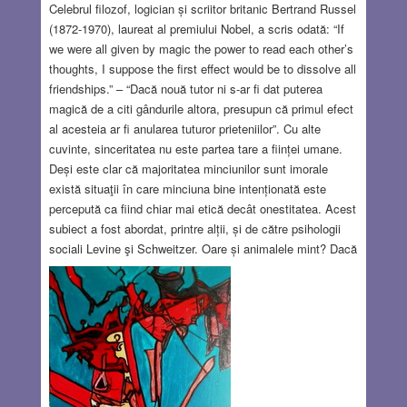
Celebrul filozof, logician și scriitor britanic Bertrand Russel
(1872-1970), laureat al premiului Nobel, a scris odată: “If
we were all given by magic the power to read each other’s
thoughts, I suppose the first effect would be to dissolve all
friendships.” – “Dacă nouă tutor ni s-ar fi dat puterea
magică de a citi gândurile altora, presupun că primul efect
al acesteia ar fi anularea tuturor prieteniilor”. Cu alte
cuvinte, sinceritatea nu este partea tare a ființei umane.
Deși este clar că majoritatea minciunilor sunt imorale
există situaţii în care minciuna bine intenționată este
percepută ca fiind chiar mai etică decât onestitatea. Acest
subiect a fost abordat, printre alții, și de către psihologii
sociali Levine şi Schweitzer. Oare și animalele mint? Dacă
răspunsul la această întrebare este pozitiv, înseamnă
probabil că minciuna a apărut pe scara revoluționară, mult
înainte de apariția civilizației umane, posibil, ca un
mecanism de autoconservare.
Read more…
JUL 4, 2019
4 COMMENTS