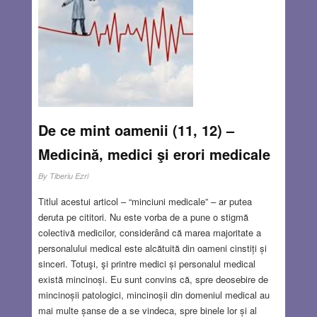
De ce mint oamenii (11, 12) –
Medicină, medici şi erori medicale
By
Tiberiu Ezri
Titlul acestui articol – “minciuni medicale” – ar putea
deruta pe cititori. Nu este vorba de a pune o stigmă
colectivă medicilor, considerând că marea majoritate a
personalului medical este alcătuită din oameni cinstiți și
sinceri. Totuşi, şi printre medici și personalul medical
există mincinoși. Eu sunt convins că, spre deosebire de
mincinoșii patologici, mincinoșii din domeniul medical au
mai multe șanse de a se vindeca, spre binele lor și al