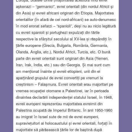
așkenazi – “germanici”, evrei orientali (din nordul Africii și
din Asia) și evreii africani originari din Etiopia. Majoritatea
orientalilor (în afară de cei nord-africani) se auto-denumesc
în mod eronat sefarzi – “spanioli”, deși nu au nicio legătură
cu evreii spanioli și portughezi expulzați din tările
respective la sfârșitul secolului al XV-lea și răspândiți în
țările europene (Grecia, Bulgaria, România, Germania,
Olanda, Anglia, etc.), Nordul Africii, Turcia, etc. O bună
parte din evreii orientali sunt originari din Asia (Yemen,
Iran, Irak, India, etc.) sau din Georgia. Și mai sunt cum
am menționat înainte și evreii etiopieni, unii din ei
aparținând grupului de evrei convertiți pe vremuri la
creștinism – Falașmura. Evreii orientali erau majoritari pe
vremea ocupației otomane a Palestinei, iar în perioada
dinaintea declarării independenței statului Israel, în 1948,
evreii europeni reprezentau majoritatea evreimii din
Palestina ocupată de Imperiul Britanic. În anii 1950-1960
au imigrat în Israel sute de mii de evrei europeni,
supraviețuitori ai holocaustului și evrei orientali, forțați în
majoritate să părăsească țările lor de baștină după