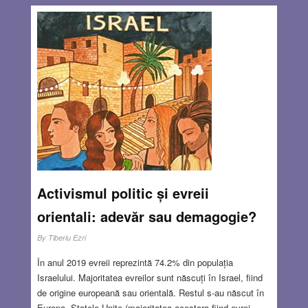
Activismul politic și evreii
orientali: adevăr sau demagogie?
By
Tiberiu Ezri
În anul 2019 evreii reprezintă 74.2% din populația
Israelului. Majoritatea evreilor sunt născuți în Israel, fiind
de origine europeană sau orientală. Restul s-au născut în
Europa, Statele Unite (majoritatea acestora fiind evrei