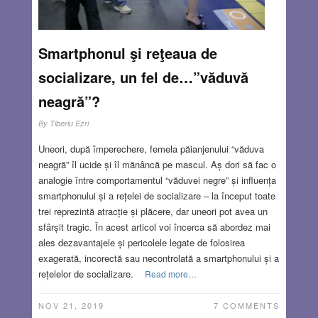
Smartphonul şi reţeaua de
socializare, un fel de…”văduvă
neagră”?
By
Tiberiu Ezri
Uneori, după împerechere, femela păianjenului “văduva
neagră” îl ucide și îl mănâncă pe mascul. Aș dori să fac o
analogie între comportamentul “văduvei negre” și influența
smartphonului și a rețelei de socializare – la început toate
trei reprezintă atracție și plăcere, dar uneori pot avea un
sfârșit tragic. În acest articol voi încerca să abordez mai
ales dezavantajele și pericolele legate de folosirea
exagerată, incorectă sau necontrolată a smartphonului și a
rețelelor de socializare.
Read more…
NOV 21, 2019
7 COMMENTS