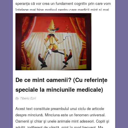
speranța că vor crea un fundament cognitiv prin care vom
înțelege mai bine motivul pentru care medicii mint și mai
ales cum se confruntă și cum rezolvă această problemă
sistemul administrativ medical și cel juridic. În aceste
două capitole ale ciclului mă voi referi, mai întâi, la
definiţia şi terminologia minciunii şi adevărului, iar apoi la
motivele pentru care mint oamenii şi la categoriile de
minciuni.
Read more…
MAY 16, 2019
4 COMMENTS
De ce mint oamenii? (Cu referințe
speciale la minciunile medicale)
By
Tiberiu Ezri
Acest text constituie preambulul unui ciclu de articole
despre minciună. Minciuna este un fenomen universal.
Oamenii şi chiar şi unele animale mint adeseori. Copiii şi
adulții, indiferent de vârstă, mint în mod frecvent. Ma