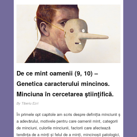
pacienților. “Vindecarea” lor depinde în mare măsură de
“tratarea și vindecarea” sistemului medical. Însă, pentru a
ști cum să ne vindecăm, trebuie în primul rând să
înțelegem cauzele care conduc la minciunile medicale.
Pentru a înțelege etiologia minciunii medicale este
important să găsim răspunsuri la câteva întrebări…
Read more…
JUL 28, 2019
6 COMMENTS
De ce mint oamenii (9, 10) –
Genetica caracterului mincinos.
Minciuna în cercetarea ştiinţifică.
By
Tiberiu Ezri
În primele opt capitole am scris despre definiția minciunii ș
a adevărului, motivele pentru care oamenii mint, categorii
de minciuni, culorile minciunii, factorii care afectează
tendința de a minți și felul de a minți, mincinoșii patologici,