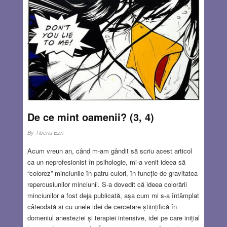
memoria funcționează mai bine când este vorba despre o
minciună “mică” povestită numai unei singure persoane.
Deși unii oameni mint atât de frecvent încât deseori nu
putem depista sau chiar nu suntem interesați să le
depistăm minciunile, majoritatea dintre noi nu suntem
experți în a ne ascunde minciunile (efectul “Pinocchio”).
Read more…
JUN 20, 2019
7 COMMENTS
De ce mint oamenii? (3, 4)
By
Tiberiu Ezri
Acum vreun an, când m-am gândit să scriu acest articol
ca un neprofesionist în psihologie, mi-a venit ideea să
“colorez” minciunile în patru culori, în funcție de gravitatea
repercusiunilor minciunii. S-a dovedit că ideea colorării
minciunilor a fost deja publicată, așa cum mi s-a întâmplat
câteodată și cu unele idei de cercetare științifică în
domeniul anesteziei și terapiei intensive, idei pe care inițial