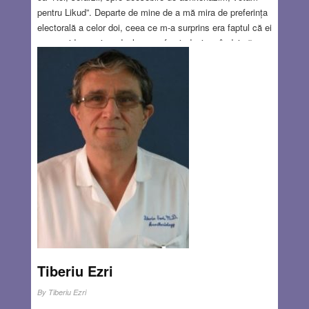
pentru Likud”. Departe de mine de a mă mira de preferința
electorală a celor doi, ceea ce m-a surprins era faptul că ei
se considerau și se declarau sefarzi, deși amândoi păreau
evrei etiopieni. Subiectul originii evreilor este unul complex
și fascinant. Cu toate că în tinerețe eram conștient numai
de existența câtorva comunități evreiești, în primul rând
sefarzii (evreii spanioli) și ashkenazimii (evreii germanici),
diversitatea evreilor este enormă.
Read more…
APR 18, 2019
4 COMMENTS
Tiberiu Ezri
By
Tiberiu Ezri