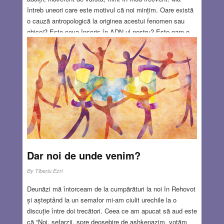
întreb uneori care este motivul că noi mințim. Oare există
o cauză antropologică la originea acestui fenomen sau
obicei? Este ceva înscris în ADN-ul nostru? Este oare o
reacție instinctivă de autoconservare şi supraviețuire? În
acest ciclu de articole voi dedica un capitol special şi
detailat minciunii medicale. Voi încerca sa găsesc
răspunsuri la nenumăratele probleme neelucidate legate de
minciuna în medicină
Read more…
MAY 2, 2019
9 COMMENTS
Dar noi de unde venim?
By
Tiberiu Ezri
Deunăzi mă întorceam de la cumpărături la noi în Rehovot
și așteptând la un semafor mi-am ciulit urechile la o
discuție între doi trecători. Ceea ce am apucat să aud este
că “Noi, sefarzii, spre deosebire de ashkenazim, votăm