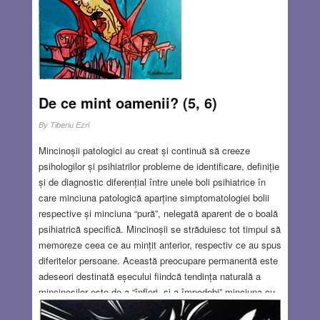
De ce mint oamenii? (5, 6)
By
Tiberiu Ezri
Mincinoșii patologici au creat și continuă să creeze
psihologilor și psihiatrilor probleme de identificare, definiție
și de diagnostic diferențial între unele boli psihiatrice în
care minciuna patologică aparține simptomatologiei bolii
respective și minciuna “pură”, nelegată aparent de o boală
psihiatrică specifică. Mincinoșii se străduiesc tot timpul să
memoreze ceea ce au mințit anterior, respectiv ce au spus
diferitelor persoane. Această preocupare permanentă este
adeseori destinată eșecului fiindcă tendința naturală a
mincinoșilor este de a “înflori, și a împodobi” minciuna cu
noi detalii și astfel să se dea de gol. În mod logic,