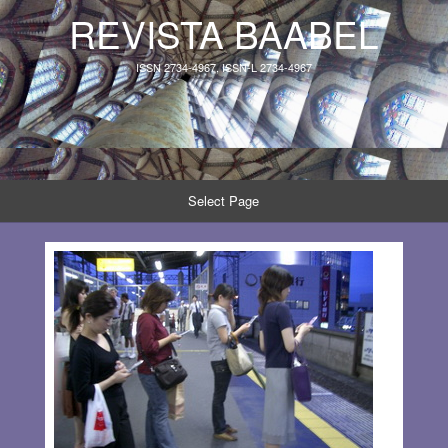
REVISTA BAABEL
ISSN 2734-4967, ISSN-L 2734-4967
Select Page