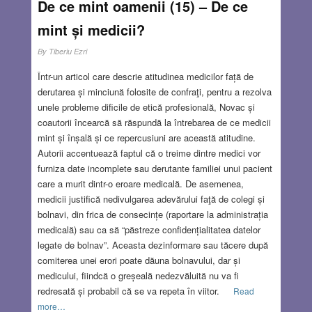
De ce mint oamenii (15) – De ce
mint și medicii?
By
Tiberiu Ezri
Într-un articol care descrie atitudinea medicilor față de
derutarea și minciună folosite de confraţi, pentru a rezolva
unele probleme dificile de etică profesională, Novac și
coautorii încearcă să răspundă la întrebarea de ce medicii
mint și înșală și ce repercusiuni are această atitudine.
Autorii accentuează faptul că o treime dintre medici vor
furniza date incomplete sau derutante familiei unui pacient
care a murit dintr-o eroare medicală. De asemenea,
medicii justifică nedivulgarea adevărului faţă de colegi și
bolnavi, din frica de consecințe (raportare la administrația
medicală) sau ca să “păstreze confidențialitatea datelor
legate de bolnav”. Aceasta dezinformare sau tăcere după
comiterea unei erori poate dăuna bolnavului, dar și
medicului, fiindcă o greșeală nedezvăluită nu va fi
redresată și probabil că se va repeta în viitor.
Read
more…