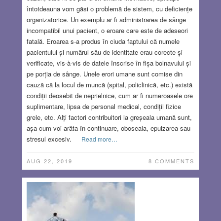
întotdeauna vom găsi o problemă de sistem, cu deficiențe
organizatorice. Un exemplu ar fi administrarea de sânge
incompatibil unui pacient, o eroare care este de adeseori
fatală. Eroarea s-a produs în ciuda faptului că numele
pacientului și numărul său de identitate erau corecte și
verificate, vis-à-vis de datele înscrise în fișa bolnavului și
pe porția de sânge. Unele erori umane sunt comise din
cauză că la locul de muncă (spital, policlinică, etc.) există
condiții deosebit de neprielnice, cum ar fi numeroasele ore
suplimentare, lipsa de personal medical, condiții fizice
grele, etc. Alți factori contribuitori la greșeala umană sunt,
așa cum voi arăta în continuare, oboseala, epuizarea sau
stresul excesiv.
Read more…
AUG 22, 2019
8 COMMENTS