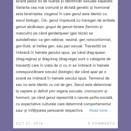
există peste 50 de nuanțe și identificări sexuale separate.
Varianta cea mai comună și dictată genetic și hormonal
este bineînțeles cisgenul în care genul este identic cu
sexul biologic. Cis- genul împreună cu transgen de ambele
genuri alcătuiesc grupul de genuri binare (feminin și
masculin) pe când genderqueer (gen bizar) se
autodefinesc ca gen nebinar, neutral, gen nonconformist,
gen-fluid, al treilea gen, sau pan sexual. Travestiții se
îmbracă în hainele genului opus, pe când drag-queen
(drag-regina) și drag-king (drag-rege) sunt o categorie de
travestiți care în viata de zi cu zi se îmbracă în hainele
corespunzătoare sexului (biologic) dar când apar pe o
scenă se îmbracă în hainele sexului opus. Termenul de
sex nu este identic cu cel de gen. Sexul este determinat
la naștere și definit prin organe sexuale, cromozomi și
hormoni, pe când genul reprezintă o nevoie psiho-socială,
cu expectative culturale care determină comportamentul
sau/ și înfățișarea persoanei respective.
Read more…
OCT 31, 2019
5 COMMENTS