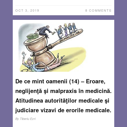
OCT 3, 2019
8 COMMENTS
De ce mint oamenii (14) – Eroare,
neglijenţă şi malpraxis în medicină.
Atitudinea autorităţilor medicale şi
judiciare vizavi de erorile medicale.
By
Tiberiu Ezri