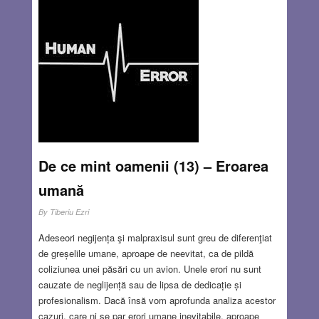
De ce mint oamenii (13) – Eroarea
umană
By
Tiberiu Ezri
Adeseori negijența şi malpraxisul sunt greu de diferenţiat
de greșelile umane, aproape de neevitat, ca de pildă
coliziunea unei păsări cu un avion. Unele erori nu sunt
cauzate de neglijență sau de lipsa de dedicație și
profesionalism. Dacă însă vom aprofunda analiza acestor
cazuri, care ni se par erori umane inevitabile, aproape