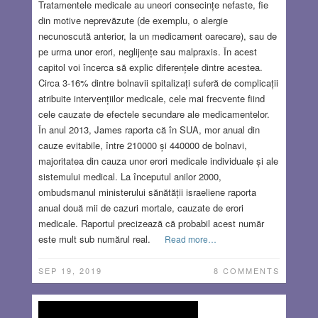
Tratamentele medicale au uneori consecințe nefaste, fie
din motive neprevăzute (de exemplu, o alergie
necunoscută anterior, la un medicament oarecare), sau de
pe urma unor erori, neglijențe sau malpraxis. În acest
capitol voi încerca să explic diferențele dintre acestea.
Circa 3-16% dintre bolnavii spitalizați suferă de complicații
atribuite intervențiilor medicale, cele mai frecvente fiind
cele cauzate de efectele secundare ale medicamentelor.
În anul 2013, James raporta că în SUA, mor anual din
cauze evitabile, între 210000 și 440000 de bolnavi,
majoritatea din cauza unor erori medicale individuale și ale
sistemului medical. La începutul anilor 2000,
ombudsmanul ministerului sănătății israeliene raporta
anual două mii de cazuri mortale, cauzate de erori
medicale. Raportul precizează că probabil acest număr
este mult sub numărul real.
Read more…
SEP 19, 2019
8 COMMENTS