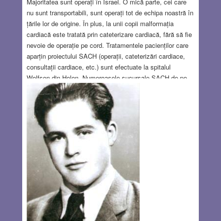
Majoritatea sunt operați în Israel. O mică parte, cei care
nu sunt transportabili, sunt operați tot de echipa noastră în
țările lor de origine. În plus, la unii copii malformația
cardiacă este tratată prin cateterizare cardiacă, fără să fie
nevoie de operație pe cord. Tratamentele pacienților care
aparțin proiectului SACH (operații, cateterizări cardiace,
consultații cardiace, etc.) sunt efectuate la spitalul
Wolfson din Holon. Numeroasele sucursale SACH de pe
toate continentele se ocupă de recrutarea resurselor
financiare care să susțină acest proiect. Fondurile pentru
copiii palestinieni vin în primul rând din Uniunea
Europeană, iar cele pentru copiii din România sunt donate
de un filantrop român din Elveția
Read more…
JAN 18, 2018
11 COMMENTS