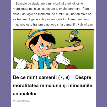
mijloacele de depistare a minciunii și a mincinoșilor,
moralitatea minciunii și despre animale care mint. Pare
destul de logic ca instinctul de a minți al unor animale să
se transmită genetic la progeniturile lor. Oare caracterul
mincinos este transmis genetic și la oameni? „Publici sau
pieri!” (în engleza publish or perish) este sloganul care-i
obsedează pe carieriștii cu potențial de ascensiune
academică.După cum vom vedea în continuare, acest
slogan a creat nenumăraţi mincinoși în academie.
Read
more…
JUL 18, 2019
6 COMMENTS
De ce mint oamenii (7, 8) – Despre
moralitatea minciunii şi minciunile
animalelor
By
Tiberiu Ezri