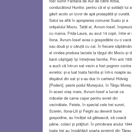
fost numit Fântâna de Aur de către Attila,
conducătorul Hunilor, pentru că el și soldații lui 
găsit acolo un izvor de apă proaspătă și curată.
Satul se află în apropierea comunei Suatu și a
orășelului Mociu. Tatăl ei, Avrum-Iosef, împreun
cu mama, Frida-Laura, au avut 14 copii, între ei 
Ilona. Avrum-Iosef avea o gospodărie cu o vacă
sau două și o căruță cu cai. În fiecare săptămân
el vindea produse lactate la târgul din Mociu și d
banii câștigați își întreținea familia. Prin anii 193
a auzit că într-un sat vecin a fost pogrom contra
evreilor, și-a luat toata familia și într-o noapte au
dispărut din sat și s-au dus în cartierul Hídvég
[Podeni], peste podul Mureșului, în Târgu Mureș
În acest oraș mare, Avrum-Iosef a lucrat ca
măcelar de carne cașer pentru evreii din
vecinătate. Fetele, în special cele trei surori,
Szerén, Ilona-Lili și Feighi au devenit bune
gospodine, au învățat să gătească, să coacă
pâine, colaci și prăjituri. În primăvara anului 194
toate trei au împărtăşit soarta evreimii din Târgu