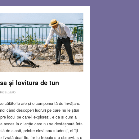
sa și lovitura de tun
Anca Laslo
ce călătorie are și o componentă de învățare.
nci când descoperi lucruri pe care nu le știai
pre locul pe care-l explorezi, e ca și cum ai
a acces la o lecție care nu se desfășoară într-
ală de clasă, printre elevi sau studenți, ci îți
e livrată doar ție, iar tu trebuie s-o observi, s-o