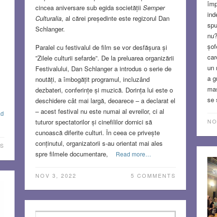
împ
cincea aniversare sub egida societății
Semper
ind
Culturalia
, al cărei președinte este regizorul Dan
spu
Schlanger.
nu?
șof
Paralel cu festivalul de film se vor desfășura și
.
car
”Zilele culturii sefarde”. De la preluarea organizării
un 
Festivalului, Dan Schlanger a introdus o serie de
a g
noutăți, a îmbogățit programul, incluzând
maș
dezbateri, conferințe și muzică. Dorința lui este o
se 
deschidere cât mai largă, deoarece – a declarat el
– acest festival nu este numai al evreilor, ci al
ad
tuturor spectatorilor și cinefililor dornici să
NO
cunoască diferite culturi. În ceea ce privește
conținutul, organizatorii s-au orientat mai ales
S
spre filmele documentare,
Read more…
NOV 3, 2022
5 COMMENTS