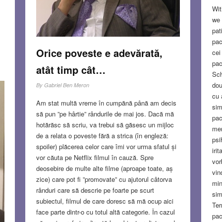
tale!”
Read more…
Wit
we 
NOV 3, 2022
9 COMMENTS
pat
pac
Orice poveste e adevărată,
cei
pac
atât timp cât…
Sch
e
dou
By
Gabriel Ben Meron
cu 
Am stat multă vreme în cumpănă până am decis
sim
ei
să pun ”pe hârtie” rândurile de mai jos. Dacă mă
pac
hotărăsc să scriu, va trebui să găsesc un mijloc
mer
de a relata o poveste fără a strica (în engleză:
psi
S
spoiler) plăcerea celor care îmi vor urma sfatul și
iri
vor căuta pe Netflix filmul în cauză. Spre
vor
deosebire de multe alte filme (aproape toate, aș
vin
zice) care pot fi ”promovate” cu ajutorul câtorva
min
rânduri care să descrie pe foarte pe scurt
sim
subiectul, filmul de care doresc să mă ocup aici
Ter
face parte dintr-o cu totul altă categorie. În cazul
pac