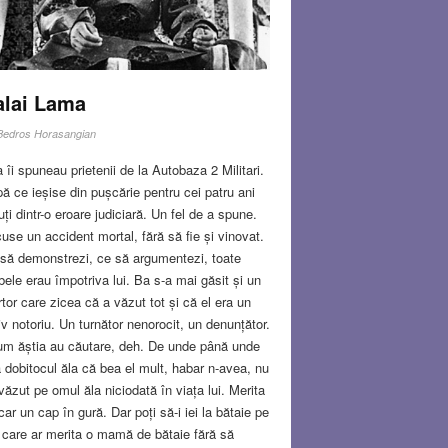
alai Lama
Bedros Horasangian
 îi spuneau prietenii de la Autobaza 2 Militari.
ă ce ieșise din pușcărie pentru cei patru ani
uți dintr-o eroare judiciară. Un fel de a spune.
use un accident mortal, fără să fie și vinovat.
să demonstrezi, ce să argumentezi, toate
bele erau împotriva lui. Ba s-a mai găsit și un
tor care zicea că a văzut tot și că el era un
iv notoriu. Un turnător nenorocit, un denunțător.
m ăștia au căutare, deh. De unde până unde
a dobitocul ăla că bea el mult, habar n-avea, nu
 văzut pe omul ăla niciodată în viața lui. Merita
ar un cap în gură. Dar poți să-i iei la bătaie pe
i care ar merita o mamă de bătaie fără să