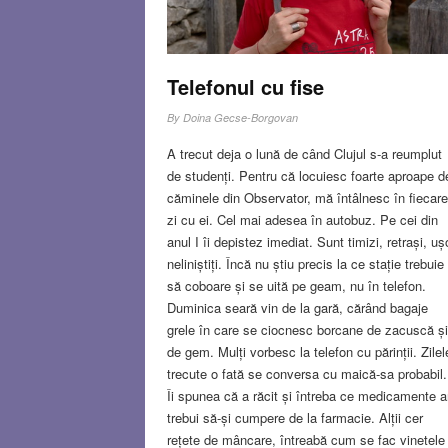
Telefonul cu fise
By
Doina Gecse-Borgovan
A trecut deja o lună de când Clujul s-a reumplut
de studenți. Pentru că locuiesc foarte aproape d
căminele din Observator, mă întâlnesc în fiecare
zi cu ei. Cel mai adesea în autobuz. Pe cei din
anul I îi depistez imediat. Sunt timizi, retrași, uș
neliniștiți. Încă nu știu precis la ce stație trebuie
să coboare și se uită pe geam, nu în telefon.
Duminica seară vin de la gară, cărând bagaje
grele în care se ciocnesc borcane de zacuscă și
de gem. Mulți vorbesc la telefon cu părinții. Zilel
trecute o fată se conversa cu maică-sa probabil.
Îi spunea că a răcit și întreba ce medicamente a
trebui să-și cumpere de la farmacie. Alții cer
rețete de mâncare, întreabă cum se fac vinetele