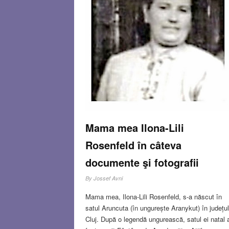
Mama mea Ilona-Lili
Rosenfeld în câteva
documente şi fotografii
By
Jossef Avni
Mama mea, Ilona-Lili Rosenfeld, s-a născut în
satul Aruncuta (în ungurește Aranykut) în județul
Cluj. După o legendă ungurească, satul ei natal 