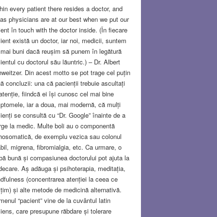
hin every patient there resides a doctor, and
as physicians are at our best when we put our
ient în touch with the doctor inside. (În fiecare
ient există un doctor, iar noi, medicii, suntem
 mai buni dacă reușim să punem în legătură
ientul cu doctorul său lăuntric.) – Dr. Albert
weitzer. Din acest motto se pot trage cel puțin
ă concluzii: una că pacienții trebuie ascultați
atenție, fiindcă ei își cunosc cel mai bine
ptomele, iar a doua, mai modernă, că mulți
ienți se consultă cu “Dr. Google” înainte de a
ge la medic. Multe boli au o componentă
hosomatică, de exemplu vezica sau colonul
tabil, migrena, fibromialgia, etc. Ca urmare, o
bă bună și compasiunea doctorului pot ajuta la
decare. Aș adăuga și psihoterapia, meditația,
dfulness (concentrarea atenției la ceea ce
țim) și alte metode de medicină alternativă.
menul “pacient” vine de la cuvântul latin
iens, care presupune răbdare și tolerare