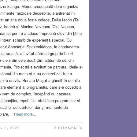
tzenklänge. Mereu preocupată de a organiza
nimente muzicale deosebite, a antrenat în
st an alte două foste colege, Delia Iacob (Tel
v, Israel) și Monica Noveanu (Cluj-Napoca,
ânia) pentru a aduce împreună elevi din țările
, într-un schimb de experiență special. Cu
torul Asociației Spitzenklänge, la conducerea
eia se află, a invitat câte un grup de tineri
icieni din cele două țări, alături de cei din
mania. Proiectul a evoluat pe parcurs, ideile s-
născut din mers și s-au concretizat într-o
âlnire de vis. Renate Mușat a gândit în detaliu
care element al programului, care s-a dovedit a
extrem de complex, începând cu cazarea
ticipanților, repetițiile, stabilirea programelor și
ocațiilor concertelor, dar și momente de
axare.
Read more…
V 3, 2022
2 COMMENTS