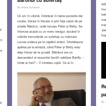
reț
By
Andrei Schwartz
înv
tre
Un om în vârstă, îmbrăcat în haine ponosite dar
mai
curate, trecea în fiecare zi prin fața casei de pe
mai
strada Rákóczi, unde locuiau Péter și Betty. Se
ot
”pe
întorcea acasă cu un mers nesigur, ducând în
Îng
mâinile tremurânde un sufertaș cu mâncare.
nt
ulu
Locuia undeva pe la capătul străzii. Întotdeauna
sep
apărea pe la amiază, când Péter și Betty erau
te
apr
deja întorși de la școală. Bătrânul era un
sun
descendent al renumitei familii nobiliare Bánffy. –
Unde ai fost? – îl întrebau copiii. Ce ai în
NO
sufertaș? Ne dai și nouă din mâncarea ta?
Adesea îl fugăreau ca să-l sperie. Săracul om se
străduia să-și grăbească pașii, vărsând supa
subţire din sufertaş. Se uita încruntat la copii și
Re
mormăia cuvinte pe care ei nu le înțelegeau. La
pa
aceste scene erau prezenți și alți copii din casele
vecine. Unul dintre ei, Zoltán, striga după el de
By
sa
fiecare dată: “Baron sărac, arată-ne bogățiile