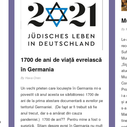
Mu
By
Le-
rec
Suf
Muș
1700 de ani de viață evreiască
„Si
în Germania
atu
Muz
By
Hava Oren
Con
Un vechi prieten care locuiește în Germania mi-a
Pro
povestit că anul acesta se sărbătoresc 1700 de
i-a
ani de la prima atestare documentară a evreilor pe
și 
teritoriul Germaniei. (De fapt ar fi trebuit să fie
s-a
anul trecut, dar s-a amânat din cauza
Mai
pandemiei.) 1700 de ani?? Pentru mine a fost o
tin
a
surpriză. Știam despre evrei în Germania nu mult
spr