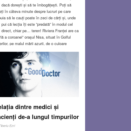
ii dacă dorești și să te îmbogățești. Poți să
eți în câteva minute despre lucruri pe care
buia să le cauți poate în zeci de cărți și, unde
 pui că lecția îți este ”predată” în modul cel
 direct, chiar pe… teren! Riviera Franței are ca
rlă a coroanei” orașul Nisa, situat în Golful
erilor, pe malul mării azurii, de o culoare
itoare în lumina blândă a mijlocului de
tembrie, o culoare de o frumusețe care
oape m-a făcut să gândesc, ardeleancă ce
t, că ”așa ceva nu există”…
Read more…
V 3, 2022
12 COMMENTS
lația dintre medici și
cienți de-a lungul timpurilor
Tiberiu Ezri