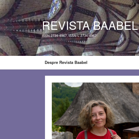
REVISTA BAABEL
ISSN 2734-4967, ISSN-L 2734-4967
Despre Revista Baabel