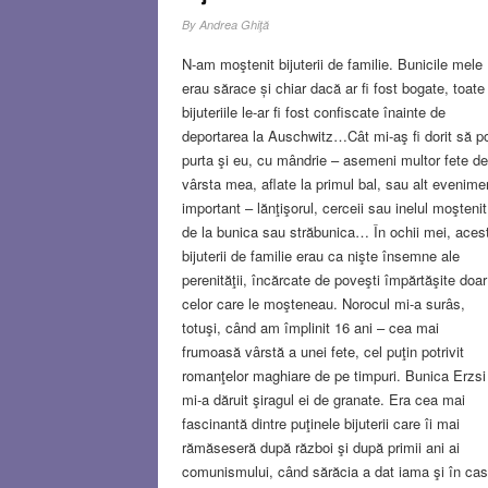
By
Andrea Ghiţă
N-am moştenit bijuterii de familie. Bunicile mele
erau sărace și chiar dacă ar fi fost bogate, toate
bijuteriile le-ar fi fost confiscate înainte de
deportarea la Auschwitz…Cât mi-aş fi dorit să p
purta şi eu, cu mândrie – asemeni multor fete de
vârsta mea, aflate la primul bal, sau alt evenime
important – lănţişorul, cerceii sau inelul moştenit
de la bunica sau străbunica… În ochii mei, aces
bijuterii de familie erau ca nişte însemne ale
perenităţii, încărcate de poveşti împărtăşite doar
celor care le moşteneau. Norocul mi-a surâs,
totuşi, când am împlinit 16 ani – cea mai
frumoasă vârstă a unei fete, cel puţin potrivit
romanţelor maghiare de pe timpuri. Bunica Erzsi
mi-a dăruit şiragul ei de granate. Era cea mai
fascinantă dintre puţinele bijuterii care îi mai
rămăseseră după război şi după primii ani ai
comunismului, când sărăcia a dat iama şi în ca