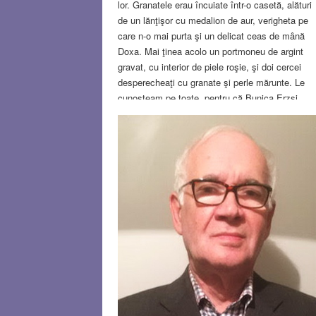
lor. Granatele erau încuiate într-o casetă, alături
de un lănţişor cu medalion de aur, verigheta pe
care n-o mai purta şi un delicat ceas de mână
Doxa. Mai ţinea acolo un portmoneu de argint
gravat, cu interior de piele roşie, şi doi cercei
desperecheaţi cu granate şi perle mărunte. Le
cunoşteam pe toate, pentru că Bunica Erzsi
descuia din când în când caseta şi le inspecta p
îndelete, ca să se convingă că mai sunt acolo.
Probabil acea brumă de obiecte de valoare îi
oferea o minimă garanţie pentru neprevăzutul zil
de mâine.
Read more…
NOV 3, 2022
9 COMMENT