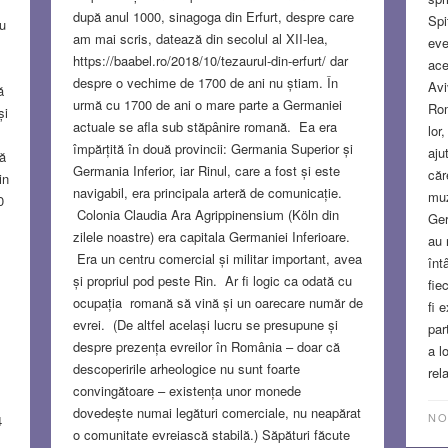
după anul 1000, sinagoga din Erfurt, despre care
Spi
au
am mai scris, datează din secolul al XII-lea,
eve
https://baabel.ro/2018/10/tezaurul-din-erfurt/ dar
ace
despre o vechime de 1700 de ani nu știam. În
Avi
ă
urmă cu 1700 de ani o mare parte a Germaniei
Rom
și
actuale se afla sub stăpânire romană. Ea era
lor
împărțită în două provincii: Germania Superior și
aju
ă
Germania Inferior, iar Rinul, care a fost și este
căr
in
navigabil, era principala arteră de comunicație.
muz
0
Colonia Claudia Ara Agrippinensium (Köln din
Ger
zilele noastre) era capitala Germaniei Inferioare.
au 
Era un centru comercial și militar important, avea
înt
și propriul pod peste Rin. Ar fi logic ca odată cu
fie
.
ocupația romană să vină și un oarecare număr de
fi 
evrei. (De altfel același lucru se presupune și
par
despre prezența evreilor în România – doar că
a l
descoperirile arheologice nu sunt foarte
rel
convingătoare – existența unor monede
dovedește numai legături comerciale, nu neapărat
NO
4
o comunitate evreiască stabilă.) Săpături făcute