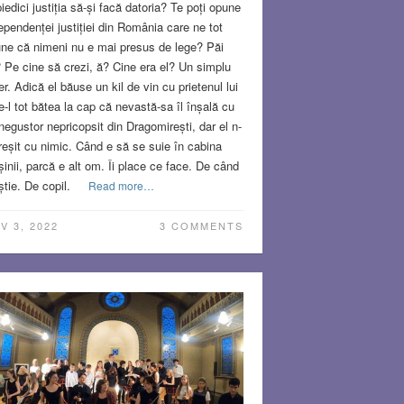
iedici justiția să-și facă datoria? Te poți opune
ependenței justiției din România care ne tot
ne că nimeni nu e mai presus de lege? Păi
 Pe cine să crezi, ă? Cine era el? Un simplu
er. Adică el băuse un kil de vin cu prietenul lui
e-l tot bătea la cap că nevastă-sa îl înșală cu
negustor nepricopsit din Dragomirești, dar el n-
reșit cu nimic. Când e să se suie în cabina
inii, parcă e alt om. Îi place ce face. De când
știe. De copil.
Read more…
V 3, 2022
3 COMMENTS