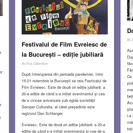
D
By
Festivalul de Film Evreiesc de
Așa
e
la București – ediție jubiliară
Dup
făc
By
Eva Galambos
Făc
or
După întreruperea din perioada pandemiei, între
Ce 
15-21 noiembrie la București se reia Festivalul de
pro
Film Evreiesc. Este de două ori ediție jubiliară: a
mar
20-a ediție de când s-a inițiat evenimentul și cea
beț
de a cincea aniversare sub egida societății
Acu
e
Semper Culturalia, al cărei președinte este
ști
regizorul Dan Schlanger.
l-a
r
măc
Evreiesc. Este de două ori ediție jubiliară: a 20-a
toț
ediție de când s-a inițiat evenimentul și cea de a