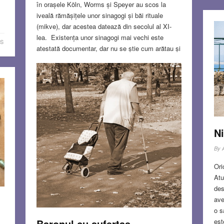
în orașele Köln, Worms și Speyer au scos la
iveală rămășițele unor sinagogi și băi rituale
(mikve), dar acestea datează din secolul al XI-
lea. Existența unor sinagogi mai vechi este
S
atestată documentar, dar nu se știe cum arătau și
de aceea nu au fost recunoscute ca atare de
arheologi. Și în orice caz, odată cu întărirea
creștinismului în Imperiul Roman, construcția de
sinagogi a fost interzisă.
Read more…
NOV 10, 2022
11 COMMENTS
Ni
By
Ori
Atu
des
ave
o s
est
Baronul cu sufertaș