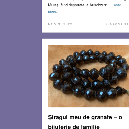
Mureş, fiind deportate la Auschwitz.
Read
more…
NOV 3, 2022
8 COMMENT
Şiragul meu de granate – o
bijuterie de familie