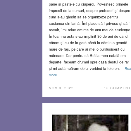
pane și pastele cu ciuperci. Povestesc primele
impresii de la cursuri, despre profesori și despre
cum s-au gândit să se organizeze pentru
sesiunea din iarnă. Îmi place să-i privesc și să-i
ascult, îmi aduc aminte de anii mei de studenție
În toamna asta s-au împlinit 30 de ani de când
căram și eu de la gară până la cămin o geantă
mare de fâș, pe care ai mei o burdușiseră cu
mâncare. Dar pentru că Brăila mea natală era
departe, făceam drumul spre casă destul de rar
și-mi astâmpăram dorul vorbind la telefon.
Re
more…
NOV 3, 2022
16 COMMENT