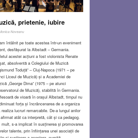
zică, prietenie, iubire
Monica Noveanu
am întâlnit pe toate acestea într-un eveniment
ent, desfășurat la Albstadt – Germania.
letul acestei acțiuni a fost violonista Renate
at, absolventă a Colegiului de Muzică
gismund Toduță” – Cluj-Napoca (1971 – pe
nci Liceul de Muzică) și a Academiei de
ică „George Dima” (1975 – pe atunci
servatorul de Muzică), stabilită în Germania.
fesoară de vioară în orașul Albstadt, timpul nu
 diminuat forța și încrâncenarea de a organiza
a realiza lucruri remarcabile. De-a lungul anilor
 afirmat atât ca interpretă, cât și ca pedagog.
 mult, s-a implicat în susținerea și promovarea
erelor talente, prin înființarea unei asociații de
ijin și susținere a acestora, numită