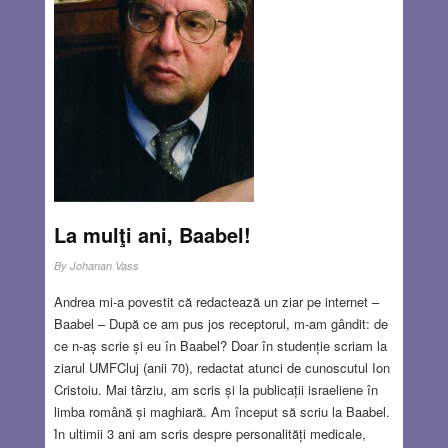
La mulţi ani, Baabel!
By
Johanan Vass
Andrea mi-a povestit că redactează un ziar pe internet –
Baabel – După ce am pus jos receptorul, m-am gândit: de
ce n-aș scrie și eu în Baabel? Doar în studenție scriam la
ziarul UMFCluj (anii 70), redactat atunci de cunoscutul Ion
Cristoiu. Mai târziu, am scris și la publicații israeliene în
limba română și maghiară. Am început să scriu la Baabel.
Ȋn ultimii 3 ani am scris despre personalități medicale,