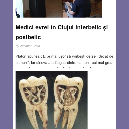
Medici evrei în Clujul interbelic şi
postbelic
By
Johanan Vass
Platon spunea că: „e mai uşor să vorbeşti de zei, decât de
oameni”, iar cineva a adăugat: dintre oameni, cel mai greu
e să vorbeşti despre medici fiindca ei şi familiile lor au
prea multe orgolii pe care e greu să le eviţi sau să le
previi. Pe medicii despre care voi vorbi, i-am admirat şi aş
spune că i-am iubit. Aceşti medici evrei împreună cu
medicii români, maghiari şi germani au facut din Clujul
medical ceea ce a fost de-alungul deceniilor şi este şi
azi.
Read more…
OCT 6, 2016
7 COMMENTS