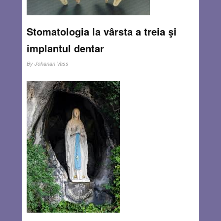
Stomatologia la vârsta a treia şi
implantul dentar
By
Johanan Vass
Ce este un implant dentar? Este un sistem terapeutic care
constă în implantarea în interiorul osului a unei „rădăcini
artificiale” pe care apoi se construieşte o baza coronară –
(abutment), iar peste aceasta o lucrare protetică.Cel care
e considerat „părintele” implantologiei moderne este
medicul suedez Per Ingvar Branemark (1929-
2014).
Read more…
SEP 22, 2016
6 COMMENTS