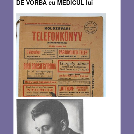
DE VORBĂ cu MEDICUL lui
BENJAMIN NETANYAHU
By
Johanan Vass
Fostul student la Universitatea de Medicină şi Farmacie
din Cluj de la sfârşitul anilor ’60 şi începutul anilor ’70 este
astăzi medicul personal al primului ministru israelian,
Benjamin Netanyahu şi Consul onorific al României în
Israel. Zwika, cum îl numim
Read more…
JUL 2, 2015
2 COMMENTS