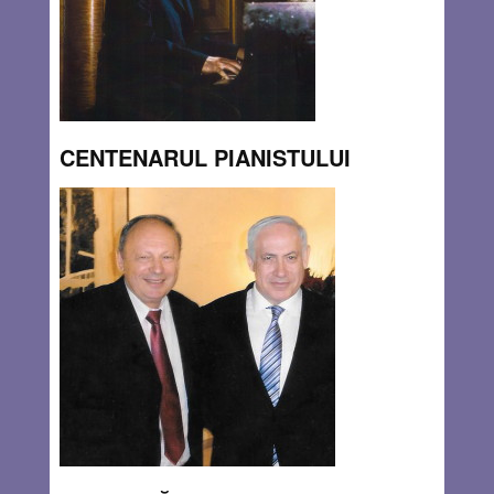
CENTENARUL PIANISTULUI
GHEORGHE (GYÖRGY) HALMOS
By
Johanan Vass
Zilele trecute, cotrobăind printre vechile discuri, am găsit
un disc Electrecord al pianistului Gheorghe Halmos: Piese
mici de compozitori mari. Pe disc o dedicație din luna
august 1966: “Lui Vass János cu multă prietenie, Halmos
György”. Născut la Oradea exact
Read more…
JUL 30, 2015
5 COMMENTS