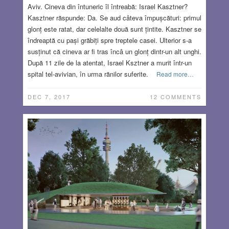
Aviv. Cineva din întuneric îl întreabă: Israel Kasztner?
Kasztner răspunde: Da. Se aud câteva împușcături: primul
glonț este ratat, dar celelalte două sunt țintite. Kasztner se
îndreaptă cu pași grăbiți spre treptele casei. Ulterior s-a
susținut că cineva ar fi tras încâ un glonț dintr-un alt unghi.
După 11 zile de la atentat, Israel Ksztner a murit într-un
spital tel-avivian, în urma rănilor suferite.
Read more…
DEC 7, 2017
12 COMMENTS