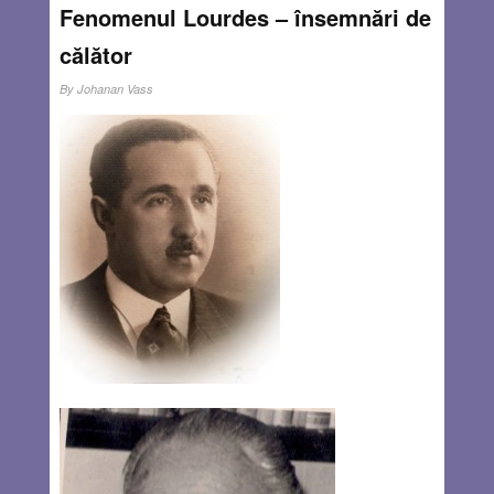
Fenomenul Lourdes – însemnări de
călător
By
Johanan Vass
Priveam din maşină măreţia peisajului, dar în sinea mea
eram nerăbdător să ajung cât mai repede la Lourdes –
„oraşul minune” – cum e denumit de mulţi. De multe
decenii sunt atras de mistică, de parapsihologie şi de
efectele misticului asupra psihicului. Aşadar citisem şi
auzisem multe despre Lourdes, orasul care dă speranţă
bolnavilor – acolo unde medicina este deja
neputincioasă.
Read more…
MAY 26, 2016
1 COMMENT
Dinastia Dévényi
By
Johanan Vass
Povestea familiei Dévényi este în parte povestea fabricii