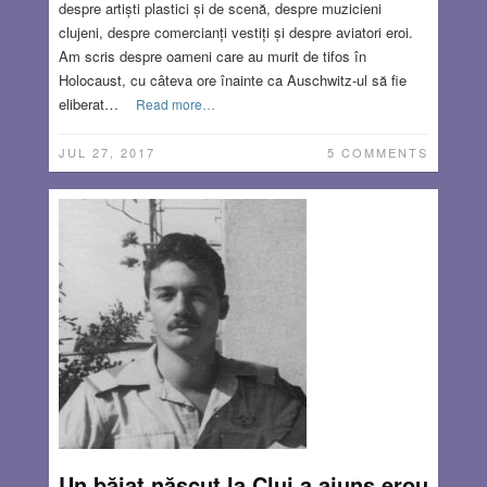
despre artiști plastici și de scenă, despre muzicieni
clujeni, despre comercianți vestiți și despre aviatori eroi.
Am scris despre oameni care au murit de tifos în
Holocaust, cu câteva ore înainte ca Auschwitz-ul să fie
eliberat…
Read more…
JUL 27, 2017
5 COMMENTS
Un băiat născut la Cluj a ajuns erou