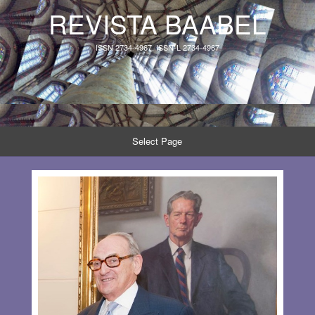
REVISTA BAABEL
ISSN 2734-4967, ISSN-L 2734-4967
Select Page