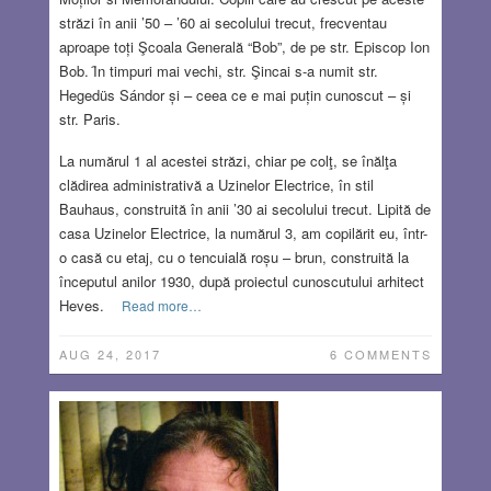
străzi în anii ’50 – ’60 ai secolului trecut, frecventau
aproape toți Şcoala Generală “Bob”, de pe str. Episcop Ion
Bob. Ȋn timpuri mai vechi, str. Şincai s-a numit str.
Hegedüs Sándor și – ceea ce e mai puțin cunoscut – și
str. Paris.
La numărul 1 al acestei străzi, chiar pe colţ, se înălţa
clădirea administrativă a Uzinelor Electrice, în stil
Bauhaus, construită în anii ’30 ai secolului trecut. Lipită de
casa Uzinelor Electrice, la numărul 3, am copilărit eu, într-
o casă cu etaj, cu o tencuială roșu – brun, construită la
începutul anilor 1930, după proiectul cunoscutului arhitect
Heves.
Read more…
AUG 24, 2017
6 COMMENTS