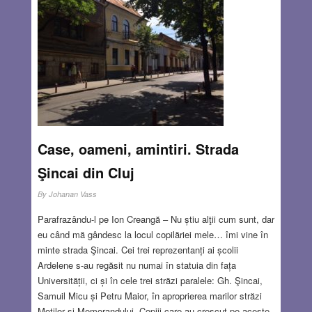
Case, oameni, amintiri. Strada
Şincai din Cluj
By
Johanan Vass
Parafrazându-l pe Ion Creangă – Nu știu alţii cum sunt, dar
eu când mă gândesc la locul copilăriei mele… îmi vine în
minte strada Şincai. Cei trei reprezentanți ai școlii
Ardelene s-au regăsit nu numai în statuia din fața
Universității, ci și în cele trei străzi paralele: Gh. Şincai,
Samuil Micu și Petru Maior, în aproprierea marilor străzi
Moților si Memorandului. Copiii care au crescut pe aceste