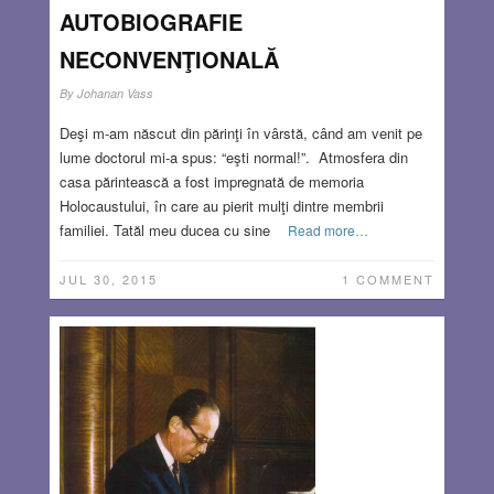
AUTOBIOGRAFIE
NECONVENŢIONALĂ
By
Johanan Vass
Deşi m-am născut din părinţi în vârstă, când am venit pe
lume doctorul mi-a spus: “eşti normal!”. Atmosfera din
casa părintească a fost impregnată de memoria
Holocaustului, în care au pierit mulţi dintre membrii
familiei. Tatăl meu ducea cu sine
Read more…
JUL 30, 2015
1 COMMENT