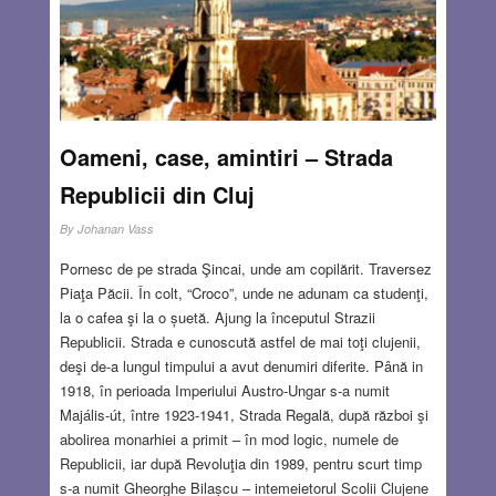
Oameni, case, amintiri – Strada
Republicii din Cluj
By
Johanan Vass
Pornesc de pe strada Şincai, unde am copilărit. Traversez
Piaţa Păcii. În colt, “Croco”, unde ne adunam ca studenţi,
la o cafea şi la o șuetă. Ajung la începutul Strazii
Republicii. Strada e cunoscută astfel de mai toţi clujenii,
deşi de-a lungul timpului a avut denumiri diferite. Până in
1918, în perioada Imperiului Austro-Ungar s-a numit
Majális-út, între 1923-1941, Strada Regală, după război şi
abolirea monarhiei a primit – în mod logic, numele de
Republicii, iar după Revoluţia din 1989, pentru scurt timp
s-a numit Gheorghe Bilașcu – intemeietorul Scolii Clujene