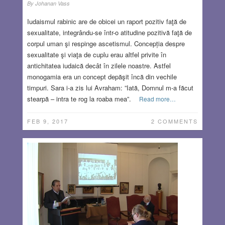
By
Johanan Vass
Iudaismul rabinic are de obicei un raport pozitiv faţă de
sexualitate, integrându-se într-o atitudine pozitivă faţă de
corpul uman şi respinge ascetismul. Concepția despre
sexualitate şi viaţa de cuplu erau altfel privite în
antichitatea iudaică decât în zilele noastre. Astfel
monogamia era un concept depăşit încă din vechile
timpuri. Sara i-a zis lui Avraham: ”Iată, Domnul m-a făcut
stearpă – intra te rog la roaba mea”.
Read more…
FEB 9, 2017
2 COMMENTS