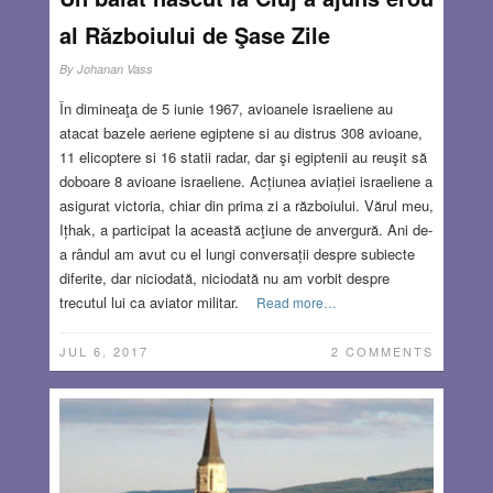
al Războiului de Şase Zile
By
Johanan Vass
În dimineaţa de 5 iunie 1967, avioanele israeliene au
atacat bazele aeriene egiptene si au distrus 308 avioane,
11 elicoptere si 16 statii radar, dar şi egiptenii au reuşit să
doboare 8 avioane israeliene. Acțiunea aviației israeliene a
asigurat victoria, chiar din prima zi a războiului. Vărul meu,
Ițhak, a participat la această acţiune de anvergură. Ani de-
a rândul am avut cu el lungi conversații despre subiecte
diferite, dar niciodată, niciodată nu am vorbit despre
trecutul lui ca aviator militar.
Read more…
JUL 6, 2017
2 COMMENTS