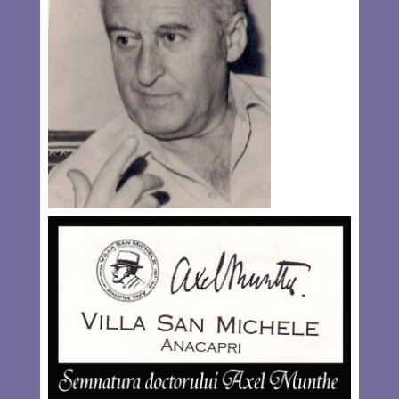
Dermata, dar şi povestea unei familii de evrei clujeni, care
au trecut prin perioada Holocaustului reuşind să
supravieţuiască.
Read more…
MAR 10, 2016
3 COMMENTS
Samuel Izsák – 100 de ani de la
naştere
By
Johanan Vass
Motto: Un om trăieşte după moarte atâta timp cât urmaşii
îşi amintesc de el (dicton latin). Timp de mai bine de 40 de