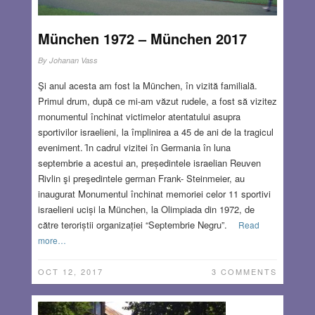
München 1972 – München 2017
By
Johanan Vass
Şi anul acesta am fost la München, în vizită familială.
Primul drum, după ce mi-am văzut rudele, a fost să vizitez
monumentul închinat victimelor atentatului asupra
sportivilor israelieni, la împlinirea a 45 de ani de la tragicul
eveniment. Ȋn cadrul vizitei în Germania în luna
septembrie a acestui an, președintele israelian Reuven
Rivlin şi preşedintele german Frank- Steinmeier, au
inaugurat Monumentul închinat memoriei celor 11 sportivi
israelieni uciși la München, la Olimpiada din 1972, de
către teroriștii organizației “Septembrie Negru”.
Read
more…
OCT 12, 2017
3 COMMENTS