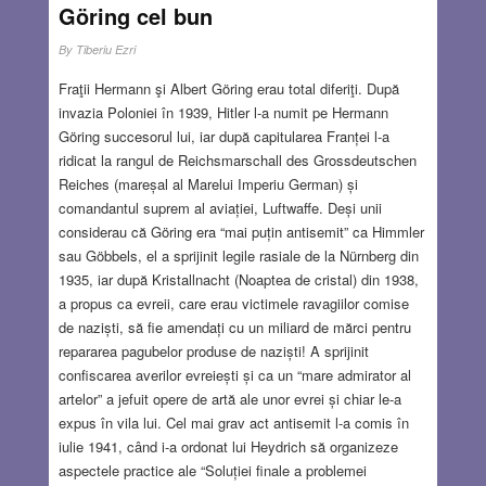
e Phoenix! – strigau de pe margine foștii admiratori , tot
Göring cel bun
mai mulţi, care începuseră să priceapă că totul e doar o
By
Tiberiu Ezri
iluzie.
Read more…
Fraţii Hermann şi Albert Göring erau total diferiţi. După
AUG 27, 2022
8 COMMENTS
invazia Poloniei în 1939, Hitler l-a numit pe Hermann
Göring succesorul lui, iar după capitularea Franței l-a
ridicat la rangul de Reichsmarschall des Grossdeutschen
Reiches (mareșal al Marelui Imperiu German) și
comandantul suprem al aviației, Luftwaffe. Deși unii
considerau că Göring era “mai puțin antisemit” ca Himmler
sau Göbbels, el a sprijinit legile rasiale de la Nürnberg din
1935, iar după Kristallnacht (Noaptea de cristal) din 1938,
a propus ca evreii, care erau victimele ravagiilor comise
de naziști, să fie amendați cu un miliard de mărci pentru
repararea pagubelor produse de naziști! A sprijinit
confiscarea averilor evreiești și ca un “mare admirator al
artelor” a jefuit opere de artă ale unor evrei și chiar le-a
expus în vila lui. Cel mai grav act antisemit l-a comis în
iulie 1941, când i-a ordonat lui Heydrich să organizeze
aspectele practice ale “Soluției finale a problemei