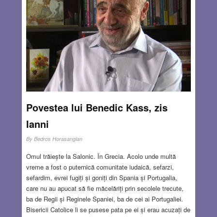
Povestea lui Benedic Kass, zis
Ianni
By
Bedros Horasangian
Omul trăiește la Salonic. În Grecia. Acolo unde multă
vreme a fost o puternică comunitate iudaică, sefarzi,
sefardim, evrei fugiți și goniți din Spania și Portugalia,
care nu au apucat să fie măcelăriți prin secolele trecute,
ba de Regii și Reginele Spaniei, ba de cei ai Portugaliei.
Bisericii Catolice li se pusese pata pe ei și erau acuzați de