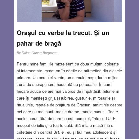
sistemul antirachetă. După zece minute ne-am ridicat și
ne-am scuturat hainele de praf.
Read more…
AUG 25, 2022
7 COMMENTS
Orașul cu verbe la trecut. Și un
pahar de bragă
By
Doina Gecse-Borgovan
Pentru mine familiile mixte sunt ca două mulțimi colorate
și intersectate, exact ca în cărțile de aritmetică din clasele
primare. Un cerculet verde, un cerculeț roșu, iar la mijloc
zona de suprapunere, hașurată cu portocaliu. În care
fiecare aduce ce are mai valoros de împărtășit: felurile în
care îți manifești grija și iubirea, gusturile, mirosurile și
ritualurile, rețetele de prăjitură de Crăciun, amintirile despre
cei care nu mai sunt, marile drame, marile bucurii. Toate
acele lucruri fără de care nu ești complet, întreg. TU. E
început de iulie și e foarte cald. Stăm la o masă într-o
cofetărie din centrul Brăilei, eu și fiul meu adolescent și
proaspăt licean. Avem în față mai multe prăjituri cu frișcă.