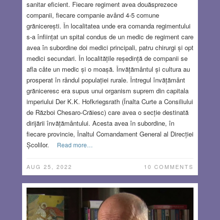
sanitar eficient. Fiecare regiment avea douăsprezece
companii, fiecare companie având 4-5 comune
grănicerești. În localitatea unde era comanda regimentului
s-a înființat un spital condus de un medic de regiment care
avea în subordine doi medici principali, patru chirurgi și opt
medici secundari. În localitățile reședință de companii se
afla câte un medic și o moașă. Învățământul și cultura au
prosperat în rândul populației rurale. Întregul învățământ
grăniceresc era supus unui organism suprem din capitala
imperiului Der K.K. Hofkriegsrath (Înalta Curte a Consiliului
de Război Chesaro-Crăiesc) care avea o secție destinată
dirijării învățământului. Acesta avea în subordine, în
fiecare provincie, Înaltul Comandament General al Direcției
Școlilor.
Read more…
AUG 25, 2022
10 COMMENTS