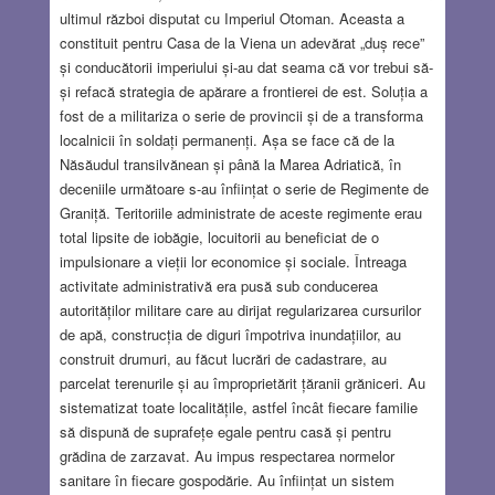
ultimul război disputat cu Imperiul Otoman. Aceasta a
constituit pentru Casa de la Viena un adevărat „duș rece”
și conducătorii imperiului și-au dat seama că vor trebui să-
și refacă strategia de apărare a frontierei de est. Soluția a
fost de a militariza o serie de provincii și de a transforma
localnicii în soldați permanenți. Așa se face că de la
Năsăudul transilvănean și până la Marea Adriatică, în
deceniile următoare s-au înființat o serie de Regimente de
Graniță. Teritoriile administrate de aceste regimente erau
total lipsite de iobăgie, locuitorii au beneficiat de o
impulsionare a vieții lor economice și sociale. Întreaga
activitate administrativă era pusă sub conducerea
autorităților militare care au dirijat regularizarea cursurilor
de apă, construcția de diguri împotriva inundațiilor, au
construit drumuri, au făcut lucrări de cadastrare, au
parcelat terenurile și au împroprietărit țăranii grăniceri. Au
sistematizat toate localitățile, astfel încât fiecare familie
să dispună de suprafețe egale pentru casă și pentru
grădina de zarzavat. Au impus respectarea normelor
sanitare în fiecare gospodărie. Au înființat un sistem