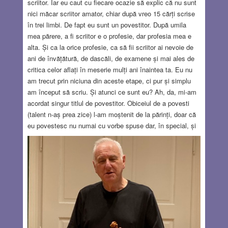
scriitor. Iar eu caut cu fiecare ocazie să explic că nu sunt
nici măcar scriitor amator, chiar după vreo 15 cărți scrise
în trei limbi. De fapt eu sunt un povestitor. După umila
mea părere, a fi scriitor e o profesie, dar profesia mea e
alta. Și ca la orice profesie, ca să fii scriitor ai nevoie de
ani de învățătură, de dascăli, de examene și mai ales de
critica celor aflați în meserie mulți ani înaintea ta. Eu nu
am trecut prin niciuna din aceste etape, ci pur și simplu
am început să scriu. Și atunci ce sunt eu? Ah, da, mi-am
acordat singur titlul de povestitor. Obiceiul de a povesti
(talent n-aș prea zice) l-am moștenit de la părinți, doar că
eu povestesc nu numai cu vorbe spuse dar, în special, și
cu fraze scrise. Adică, mi-am zis, eu sunt ceea ce în
engleză se numește story teller. Și dacă e așa, mi-am
continuat gândurile, hai să vedem ce spun alții despre
diferența între scriitor și povestitor. M-a surprins că nimeni
nu s-a gândit să descrie activitatea povestitorului care își
pune narațiunea în scris, și nu pe viu, în fața unui
auditoriu. Cu alte cuvinte scriitorul scrie și povestitorul
povestește. Și atunci, ce sunt eu?!
Read more…