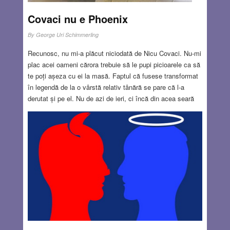
Covaci nu e Phoenix
By
George Uri Schimmerling
Recunosc, nu mi-a plăcut niciodată de Nicu Covaci. Nu-mi
plac acei oameni cărora trebuie să le pupi picioarele ca să
te poți așeza cu ei la masă. Faptul că fusese transformat
în legendă de la o vârstă relativ tânără se pare că l-a
derutat și pe el. Nu de azi de ieri, ci încă din acea seară
de 1 iunie 1977, data fugii în boxe, când nu l-a anunțat şi
pe Baniciu de teamă că acesta i-ar putea denunța
Securității. Atunci însă, în 1977, pentru Nicu Covaci a
început decăderea. Apostolii au început să-l părăsească
unul câte unul. Poate pentru că apostolii aveau ureche
muzicală și și-au dat seama că acest « Mesia » începuse
să cânte fals. El şi-a continuat traseul însoțit mai ales de
mărețul său ego . Se prezenta peste tot ca liderul legendar
al trupei Phoenix, uitând că una din calitățile
indispensabile ale unui lider este să știe să lucreze cu
oamenii, iar lui îl lipsea tocmai această calitate. Covaci nu