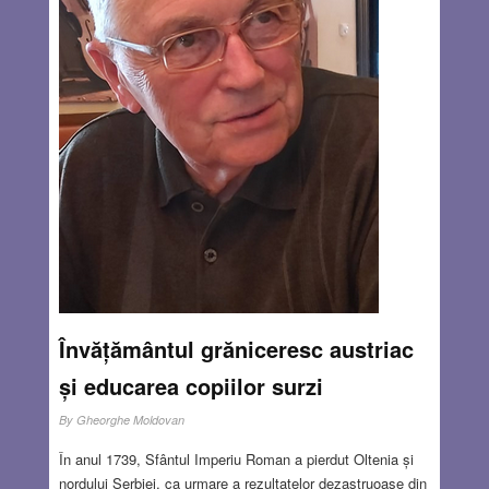
Învățământul grăniceresc austriac
și educarea copiilor surzi
By
Gheorghe Moldovan
În anul 1739, Sfântul Imperiu Roman a pierdut Oltenia și
nordului Serbiei, ca urmare a rezultatelor dezastruoase din