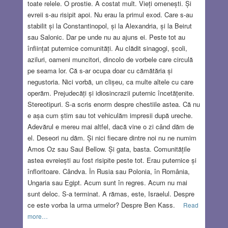
toate relele. O prostie. A costat mult. Vieți omenești. Și
evreii s-au risipit apoi. Nu erau la primul exod. Care s-au
stabilit și la Constantinopol, și la Alexandria, și la Beirut
sau Salonic. Dar pe unde nu au ajuns ei. Peste tot au
înființat puternice comunități. Au clădit sinagogi, școli,
aziluri, oameni muncitori, dincolo de vorbele care circulă
pe seama lor. Că s-ar ocupa doar cu cămătăria și
negustoria. Nici vorbă, un clișeu, ca multe altele cu care
operăm. Prejudecăți și idiosincrazii puternic încetățenite.
Stereotipuri. S-a scris enorm despre chestiile astea. Că nu
e așa cum știm sau tot vehiculăm impresii după ureche.
Adevărul e mereu mai altfel, dacă vine o zi când dăm de
el. Deseori nu dăm. Și nici fiecare dintre noi nu ne numim
Amos Oz sau Saul Bellow. Și gata, basta. Comunitățile
astea evreiești au fost risipite peste tot. Erau puternice și
înfloritoare. Cândva. În Rusia sau Polonia, în România,
Ungaria sau Egipt. Acum sunt în regres. Acum nu mai
sunt deloc. S-a terminat. A rămas, este, Israelul. Despre
ce este vorba la urma urmelor? Despre Ben Kass.
Read
more…