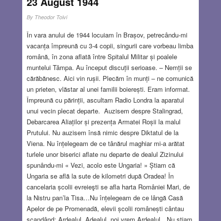
23 August 1944
By
Theodor Toivi
În vara anului de 1944 locuiam în Brașov, petrecându-mi
vacanța împreună cu 3-4 copii, singurii care vorbeau limba
română, în zona aflată între Spitalul Militar și poalele
muntelui Tâmpa. Au început discuții serioase. – Nemții se
cărăbănesc. Aici vin rușii. Plecăm în munți – ne comunică
un prieten, vlăstar al unei familii boierești. Eram informat.
Împreună cu părinții, ascultam Radio Londra la aparatul
unui vecin plecat departe. Auzisem despre Stalingrad,
Debarcarea Aliaților și prezența Armatei Roșii la malul
Prutului. Nu auzisem însă nimic despre Diktatul de la
Viena. Nu înțelegeam de ce tânărul maghiar mi-a arătat
turlele unor biserici aflate nu departe de dealul Zizinului
spunându-mi « Vezi, acolo este Ungaria! » Știam că
Ungaria se află la sute de kilometri după Oradea! În
cancelaria școlii evreieşti se afla harta României Mari, de
la Nistru pan’la Tisa…Nu înțelegeam de ce lângă Casă
Apelor de pe Promenadă, elevii școlii românești cântau
scandând: Ardealul, Adealul, noi vrem Ardealul…Nu ştiam