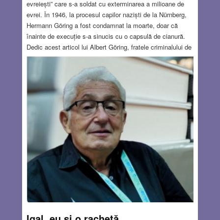
evreiești” care s-a soldat cu exterminarea a milioane de
evrei. În 1946, la procesul capilor naziști de la Nürnberg,
Hermann Göring a fost condamnat la moarte, doar că
înainte de execuție s-a sinucis cu o capsulă de cianură.
Dedic acest articol lui Albert Göring, fratele criminalului de
război Hermann Göring. Spre deosebire de Hermann,
Albert a fost recunoscut după război ca erou. A salvat
sute de evrei și dizidenți politici, riscându-și viața de
numeroase ori. O mare parte din datele referitoare la Albert
au fost găsite în arhivele germane, britanice și
americane.
Read more…
SEP 1, 2022
33 COMMENTS
Igal, eu și o rachetă