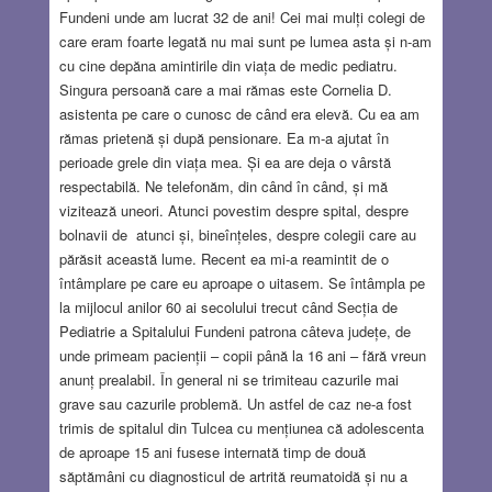
Fundeni unde am lucrat 32 de ani! Cei mai mulți colegi de
care eram foarte legată nu mai sunt pe lumea asta și n-am
cu cine depăna amintirile din viața de medic pediatru.
Singura persoană care a mai rămas este Cornelia D.
asistenta pe care o cunosc de când era elevă. Cu ea am
rămas prietenă și după pensionare. Ea m-a ajutat în
perioade grele din viața mea. Și ea are deja o vârstă
respectabilă. Ne telefonăm, din când în când, și mă
vizitează uneori. Atunci povestim despre spital, despre
bolnavii de atunci și, bineînțeles, despre colegii care au
părăsit această lume. Recent ea mi-a reamintit de o
întâmplare pe care eu aproape o uitasem. Se întâmpla pe
la mijlocul anilor 60 ai secolului trecut când Secția de
Pediatrie a Spitalului Fundeni patrona câteva județe, de
unde primeam pacienții – copii până la 16 ani – fără vreun
anunț prealabil. În general ni se trimiteau cazurile mai
grave sau cazurile problemă. Un astfel de caz ne-a fost
trimis de spitalul din Tulcea cu mențiunea că adolescenta
de aproape 15 ani fusese internată timp de două
săptămâni cu diagnosticul de artrită reumatoidă și nu a