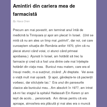
Amintiri din cariera mea de
farmacistă
By
Hava Oren
Precum am mai povestit, am terminat anul întâi de
medicină la Timișoara și apoi am plecat în Israel. (Unii se
miră că nu am ales un timp mai „potrivit”, dar noi, cei care
cunoaștem situația din România anilor 1970, știm că nu
plecai atunci când voiai, ci atunci când primeai
aprobarea.) Ajunsă în Israel, am hotărât să trec la
farmacie și cred că a fost una dintre cele mai înțelepte
hotărâri din viața mea. Bunicul meu matern, care era el
însuși medic, m-a susținut, zicând: „Ai dreptate. Vei avea
o viață mult mai ușoară. Și apoi, gândește-te că pacienții
vorbesc, dar sticluțele tac.” Era unul din panseurile
clasice ale bunicului meu…Am absolvit în 1977, am intrat
să-mi fac stagiul la spitalul Hadassah Ein Kerem și am
ieșit de acolo… pensionară. Am rămas pentru că era
aproape, atmosfera era plăcută și mai ales era o muncă