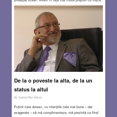
Mult mai multe decât am putea mânca. Sinaia și Brateș și
eclere. Lângă prăjituri, pahare înalte și aburite de socată.
Și cafea. Să mă țină în priză la volan pe drumul înapoi
spre Cluj. 550 de kilometri, din care doar 35 pe autostradă.
Cofetăria asta nu exista în vremea copilăriei mele, dar e
singura în care mai găsești rămășițe din gusturile de
atunci.
Read more…
AUG 25, 2022
21 COMMENTS
De la o poveste la alta, de la un
status la altul
By
Gabriel Ben Meron
Puținii care doresc, cu intențiile cele mai bune – dar
exagerate – să mă complimenteze, mă prezintă ca fiind