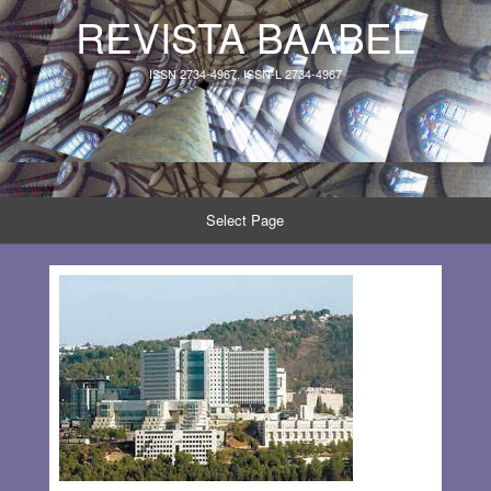
REVISTA BAABEL
ISSN 2734-4967, ISSN-L 2734-4967
Select Page