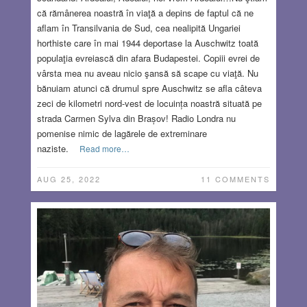
că rămânerea noastră în viaţă a depins de faptul că ne
aflam în Transilvania de Sud, cea nealipită Ungariei
horthiste care în mai 1944 deportase la Auschwitz toată
populaţia evreiască din afara Budapestei. Copiii evrei de
vârsta mea nu aveau nicio şansă să scape cu viaţă. Nu
bănuiam atunci că drumul spre Auschwitz se afla câteva
zeci de kilometri nord-vest de locuința noastră situată pe
strada Carmen Sylva din Brașov! Radio Londra nu
pomenise nimic de lagărele de extreminare
naziste.
Read more…
AUG 25, 2022
11 COMMENTS