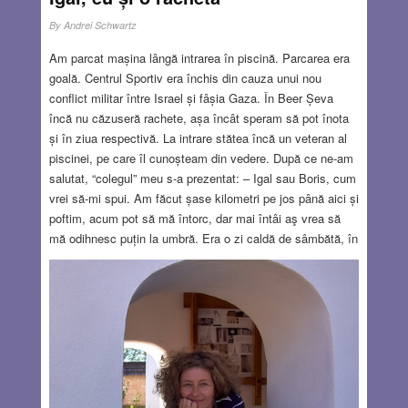
By
Andrei Schwartz
Am parcat mașina lângă intrarea în piscină. Parcarea era
goală. Centrul Sportiv era închis din cauza unui nou
conflict militar între Israel și fâșia Gaza. În Beer Șeva
încă nu căzuseră rachete, așa încât speram să pot înota
și în ziua respectivă. La intrare stătea încă un veteran al
piscinei, pe care îl cunoșteam din vedere. După ce ne-am
salutat, “colegul” meu s-a prezentat: – Igal sau Boris, cum
vrei să-mi spui. Am făcut șase kilometri pe jos până aici și
poftim, acum pot să mă întorc, dar mai întâi aş vrea să
mă odihnesc puțin la umbră. Era o zi caldă de sâmbătă, în
care preferi să stai lângă instalația de aer conditionat. – Te
duc eu acasă cu mașina, dacă dorești, i-am spus, dar hai
să bem întâi o cafea. Am pornit la drum, dar după câteva
minute s-a declanșat alarma aeriană. Am parcat în partea
dreaptă a drumului – spre norocul nostru circulația nu era
mare – și ne-am întins pe trotuar cu capul protejat între
mâini. Am auzit un zgomot puternic, nu departe, apoi încă
unul mai slab, provocat probabil de proiectilul lansat de