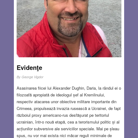
Evidenţe
By
George Vigdor
Asasinarea fiicei lui Alexander Dughin, Daria, la rândul ei o
filozoafă apropiată de ideologul șef al Kremlinului,
respectiv atacarea unor obiective militare importante din
Crimeea, propulsează invazia rusească a Ucrainei, de fapt
războiul proxy americano-rus desfășurat pe teritoriul
ucrainian, într-o nouă etapă, cea a terorismului politic și al
acțiunilor subversive ale serviciilor speciale. Mai pe șleau
spus, nu vor mai exista nici măcar reguli minimale de