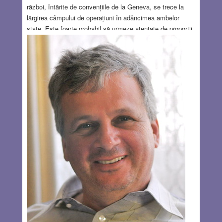
război, întărite de convențiile de la Geneva, se trece la
lărgirea câmpului de operațiuni în adâncimea ambelor
state. Este foarte probabil să urmeze atentate de proporții
la Moscova, Kiev și alte mari centre urbane din Ucraina și
Rusia. Din nefericire, marșul omenirii spre cataclism
continuă în marș forțat. Recenta declarație a președintelui
Zelenski, potrivit căreia nu vor fi negocieri de pace, până
când ultimul militar rus nu va fi părăsit teritoriul ucrainean,
Crimeea y compris, are evident un caracter hilar, care nu
dă o șansă reală în viitorul mediu, nici măcar unui acord
de încetare a focului. Comandantul suprem de la Kiev
joacă în mod fanatic singurul rol pe care-l cunoaște sau
care probabil i-a fost distribuit de la Washington.
Read
more…
AUG 25, 2022
7 COMMENTS