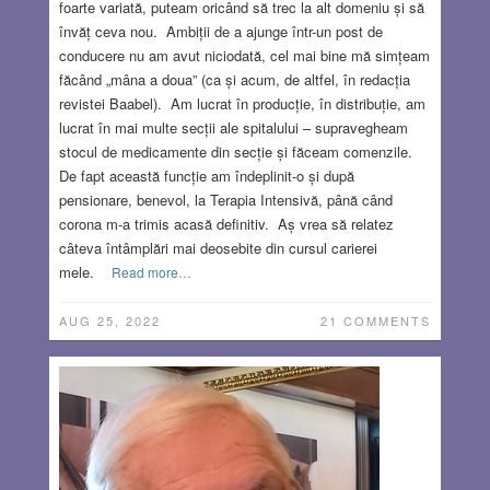
foarte variată, puteam oricând să trec la alt domeniu și să
învăț ceva nou. Ambiții de a ajunge într-un post de
conducere nu am avut niciodată, cel mai bine mă simțeam
făcând „mâna a doua” (ca și acum, de altfel, în redacția
revistei Baabel). Am lucrat în producție, în distribuție, am
lucrat în mai multe secții ale spitalului – supravegheam
stocul de medicamente din secție și făceam comenzile.
De fapt această funcție am îndeplinit-o și după
pensionare, benevol, la Terapia Intensivă, până când
corona m-a trimis acasă definitiv. Aș vrea să relatez
câteva întâmplări mai deosebite din cursul carierei
mele.
Read more…
AUG 25, 2022
21 COMMENTS