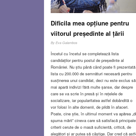
Dificila mea opțiune pentru
viitorul președinte al țării
By
Eva Galambos
Încetul cu încetul se completează lista
candidaților pentru postul de președinte al
României. Nu știu până când poate fi prezentată
lista cu 200.000 de semnături necesară pentru
susținerea unui candidat, deci nu este exclus să
mai apară indivizi fără multe șanse, dar despre
care se va scrie în presă și în rețelele de
socializare, iar popularitatea astfel dobândită o
vor folosi în alte domenii, de pildă în afaceri.
Poate, cine știe, în ultimul moment va apărea „d
spuma mării” cineva care să satisfacă principale
criterii cerute de o masă suficientă, critică, de
alegători și ar putea să câștige. Dar cred că astf