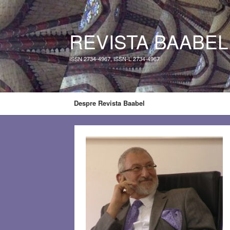
REVISTA BAABEL
ISSN 2734-4967, ISSN-L 2734-4967
Despre Revista Baabel