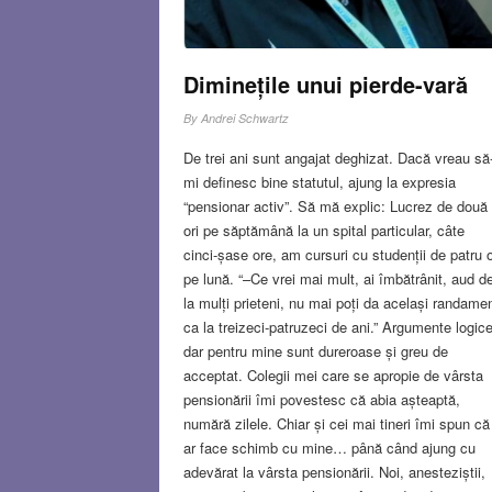
Diminețile unui pierde-vară
By
Andrei Schwartz
De trei ani sunt angajat deghizat. Dacă vreau să
mi definesc bine statutul, ajung la expresia
“pensionar activ”. Să mă explic: Lucrez de două
ori pe săptămână la un spital particular, câte
cinci-șase ore, am cursuri cu studenții de patru o
pe lună. “–Ce vrei mai mult, ai îmbătrânit, aud d
la mulți prieteni, nu mai poți da același randame
ca la treizeci-patruzeci de ani.” Argumente logice
dar pentru mine sunt dureroase și greu de
acceptat. Colegii mei care se apropie de vârsta
pensionării îmi povestesc că abia așteaptă,
numără zilele. Chiar și cei mai tineri îmi spun că
ar face schimb cu mine… până când ajung cu
adevărat la vârsta pensionării. Noi, anesteziștii,