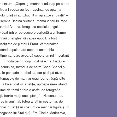
miniatură. „Ofiţerii şi marinarii adunaţi pe punte
tru a-l vedea au fost fascinaţi de apariţia
ului prinţ şi au izbucnit în aplauze şi ovaţii” –
semna Regina Victoria, mama viitorului rege
ard al VII-lea. Imaginea copilului regal,
răcat într-o reproducere perfectă a uniformei
inarilor englezi din acea epocă, a fost
rtalizată de pictorul Franz Winterhalter,
când popularitate acestui ansamblu
timentar care avea să capete un rol important
t în moda pentru copii, cât şi – mai târziu – în
 feminină, introdus de către Coco Chanel şi
ii. În perioada interbelică, dar şi după război,
tumaşele de marinar erau foarte răspândite
t la băieţi cât şi la fetiţe, aproape neexistând
ume de familie fără o astfel de fotografie.
ţi, foarte mulţi copii pieriţi în Holocaust au
as în amintiri, fotografiaţi în costumaş de
inar. O fetiţă în costum de marinar figura şi în
paganda lui Stalin[5]. Era Ghelia Markizova,