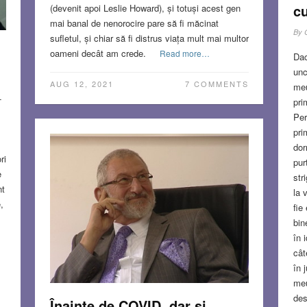
cu
(devenit apoi Leslie Howard), și totuși acest gen
mai banal de nenorocire pare să fi măcinat
By
sufletul, și chiar să fi distrus viața mult mai multor
oameni decât am crede.
Read more…
Dac
unc
AUG 12, 2021
7 COMMENTS
meu
-
pri
Per
pri
dor
ri
pur
e
str
nt
la 
,
fie
bin
în 
cât
în 
meu
des
Înainte de COVID, dar și