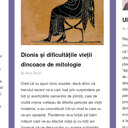
Ul
By
Rea
înv
că 
Dionis și dificultățile vieții
oc
obi
dincoace de mitologie
pla
a
”ăș
By
Ilona Simon
de 
le
abs
Cred că nu spun nicio noutate, dacă afirm că
nd
dat
trecutul recent ne-a cam luat prin surprindere pe
i
par
toți și avertizările oamenilor de știință, care de
pro
multă vreme vorbeau de diferite pericole ale vieții
e
dor
moderne, s-au concretizat într-un mod la care nu
sco
ne-am așteptat. Pandemia ne-a forțat să luăm
a l
măsuri care ne-au afectat viața și cu toții am
nu 
încercat să ne descurcăm cu aceste schimbări