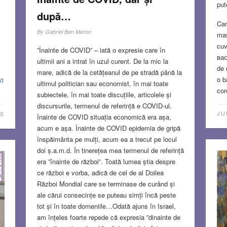
put
după…
Cam
By
Gabriel Ben Meron
mas
cuv
”Înainte de COVID” – iată o expresie care în
вас
ultimii ani a intrat în uzul curent. De la mic la
de 
mare, adică de la cetățeanul de pe stradă până la
o b
d
ultimul politician sau economist, în mai toate
cor
subiectele, în mai toate discuțiile, articolele și
discursurile, termenul de referință e COVID-ul.
JU
S
Înainte de COVID situația economică era așa,
acum e așa. Înainte de COVID epidemia de gripă
înspăimânta pe mulți, acum ea a trecut pe locul
doi ș.a.m.d. În tinerețea mea termenul de referință
era ”înainte de război”. Toată lumea știa despre
ce război e vorba, adică de cel de al Doilea
Război Mondial care se terminase de curând și
ale cărui consecințe se puteau simți încă peste
tot și în toate domeniile…Odată ajuns în Israel,
am înțeles foarte repede că expresia ”dinainte de