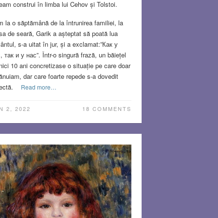
eam construi în limba lui Cehov și Tolstoi.
 la o săptămână de la întrunirea familiei, la
a de seară, Garik a așteptat să poată lua
ântul, s-a uitat în jur, și a exclamat:”Как у
, так и у нас”. Într-o singură frază, un băiețel
nici 10 ani concretizase o situație pe care doar
ănuiam, dar care foarte repede s-a dovedit
ectă.
Read more…
N 2, 2022
18 COMMENTS