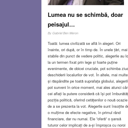
Lumea nu se schimbă, doar
peisajul…
By
Gabriel Ben Meron
Toată: lumea civilizată se află în alegeri. Ori
înainte, ori după, or în timp de. În unele țări, mai
stabile din punct de vedere politic, alegerile au l
la un termen fixat prin lege și foarte puține
evenimente, de obicei cruciale, pot schimba ziu
deschiderii localurilor de vot. În altele, mai multe
și răspândite pe toată suprafața globului, alegeri
pot surveni în orice moment, mai ales atunci câ
cei aflați la putere consideră că își pot îmbunătăț
poziția politică, oferind cetățenilor o nouă ocazie
de a se prezenta la vot. Alegerile sunt însoțite d
o mulțime de efecte negative, în primul rând
financiare, dar nu numai. Ele ”oferă” o șansă
tuturor celor implicați de a-și împroșca cu noroi