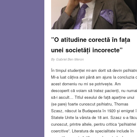
”O atitudine corectă în fața
unei societăți incorecte”
By
Gabriel Ben Meron
În timpul studenției mi-am dorit să devin psihiatr
Mi-a luat câțiva ani până am ajuns la concluzia 
acest domeniu nu mi se potrivește. Am
descoperit că voiam să tratez pacienți, nu numa
să-i ascult… Titlul eseului de față aparține unui
(se pare) foarte cunoscut psihiatru, Thomas
Szasz, născut la Budapesta în 1920 și emigrat î
Statele Unite la vârsta de 18 ani. Szasz s-a făcu
cunoscut, printre altele, pentru critica ”psihiatriei
coercitive”. Literatura de specialitate include în