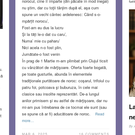
norocul, cine îl împarte (din păcate în mod inegal)
fet
nu ştim, dar cu toţii tânjim după el, aşa cum
Soc
spune un vechi cântec ardelenesc: Când s-o-
193
mpărțit norocu’,
ei.
Fost-am eu dus la lucru
s-a
Şi la tăți le-o dat cu caru’,
flo
Numa’ mie cu paharu’
ea.
Nici acela n-o fost plin,
fer
Jumătate-o fost venin
chi
În prag de 1 Martie m-am plimbat prin Clujul ticsit
ce 
cu vânzători de mărţişoare. Oferta foarte bogată,
de…
u.
pe toate gusturile, abunda în elementele
pov
că
tradiţionale purtătoare de noroc: coşarul, trifoiul cu
mo
patru foi, potcoava şi buburuza, în cele mai
i
clasice sau insolite reprezentări. De-a lungul
FE
anilor primisem şi eu astfel de mărţişoare, dar nu
La
mi-am pus întrebarea de ce tocmai ele sunt (sau
n
se spune că ar fi) aducătoare de noroc.
Read
ne
t
more…
By
MAR 6, 2025
16 COMMENTS