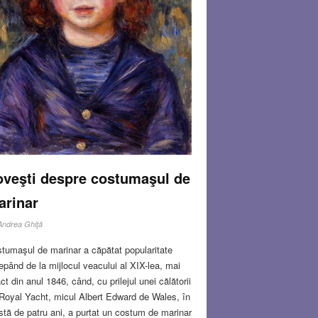
oveşti despre costumaşul de
arinar
Andrea Ghiţă
tumaşul de marinar a căpătat popularitate
epând de la mijlocul veacului al XIX-lea, mai
ct din anul 1846, când, cu prilejul unei călătorii
Royal Yacht, micul Albert Edward de Wales, în
stă de patru ani, a purtat un costum de marinar