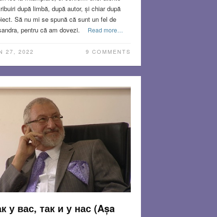
tribuiri după limbă, după autor, și chiar după
iect. Să nu mi se spună că sunt un fel de
andra, pentru că am dovezi.
Read more…
N 27, 2022
9 COMMENTS
к у вас, так и у нас (Așa