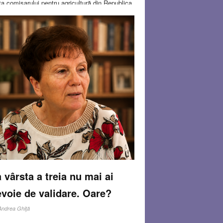
iţa comisarului pentru agricultură din Republica
ialistă Sovietică Autonomă Buriată[6]. În
6, fetiţa venise la Kremlin împreună cu tatăl
 A stat ce a stat cuminte, dar la un moment dat
 apropiat de dictator şi i-a întins un buchet de
ri. Stalin a luat-o în braţe şi s-a fotografiat cu
 În scurt timp fotografia care vestea copilăria
icită din URSS a apărut pe milioane de afişe şi
ar sub formă de statuetă de propagandă, ceea
a dus şi la creşterea explozivă a vânzărilor
 costumaşe de marinar. Curând, însă,
estea avea să ia o turnură dramatică.
Read
re…
B 8, 2024
10 COMMENTS
 vârsta a treia nu mai ai
voie de validare. Oare?
Andrea Ghiţă