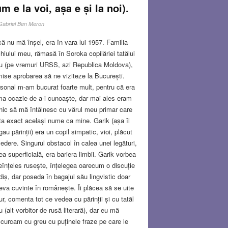
m e la voi, așa e și la noi).
Gabriel Ben Meron
ă nu mă înșel, era în vara lui 1957. Familia
hiului meu, rămasă în Soroka copilăriei tatălui
 (pe vremuri URSS, azi Republica Moldova),
mise aprobarea să ne viziteze la București.
sonal m-am bucurat foarte mult, pentru că era
ma ocazie de a-i cunoaște, dar mai ales eram
nic să mă întâlnesc cu vărul meu primar care
ta exact același nume ca mine. Garik (așa îl
igau părinții) era un copil simpatic, vioi, plăcut
vedere. Singurul obstacol în calea unei legături,
 ea superficială, era bariera limbii. Garik vorbea
eînțeles rusește, înțelegea oarecum o discuție
idiș, dar poseda în bagajul său lingvistic doar
eva cuvinte în românește. Îi plăcea să se uite
jur, comenta tot ce vedea cu părinții și cu tatăl
 (alt vorbitor de rusă literară), dar eu mă
curcam cu greu cu puținele fraze pe care le