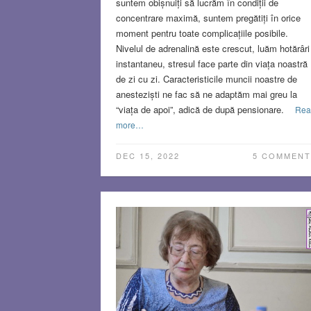
suntem obișnuiți să lucrăm în condiții de
concentrare maximă, suntem pregătiți în orice
moment pentru toate complicațiile posibile.
Nivelul de adrenalină este crescut, luăm hotărâri
instantaneu, stresul face parte din viața noastră
de zi cu zi. Caracteristicile muncii noastre de
anesteziști ne fac să ne adaptăm mai greu la
“viața de apoi”, adică de după pensionare.
Rea
more…
DEC 15, 2022
5 COMMENT