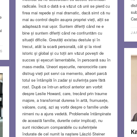
dis
radicale. Încă o dată s-a văzut că unii se pierd cu
sub
firea mai repede și mai dramatic, dacă simt că nu
e
Cas
mai au control deplin asupra propriei vieți, alții se
adaptează mai ușor. Suntem diferiți când ne e
i
JA
bine și suntem diferiți când ne confruntăm cu
situații dificile. Greutăți existau destule și în
trecut, atât la scară personală, cât și la nivel
S
istoric și global și cu toții am văzut povești de
succes și eșecuri lamentabile, în persoană sau în
mass-media. Uneori eșecurile, nenorocirile care
distrug vieți pot servi ca memento, alteori parcă
totul se întâmplă în zadar și suferința pare fără
rost. După ce într-un articol anterior am vorbit
despre Leslie Howard, care, trecând prin traume
majore, a transformat durerea în artă, frumusețe,
valoare, curaj, azi aș vorbi despre o familie unde
nimeni nu a ajuns vedetă. Problemele întâmpinate
de această familie, durerile celor implicați, nu
sunt nicidecum comparabile cu suferințele
Ка
îndurate de cel numit la naștere László Steiner