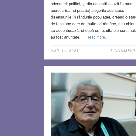
adversarii politici, și din această cauză în mod
teoretic (dar și practic) alegerile adâncesc
disensiunile în rândurile populației, creând o star
de tensiune care de multe ori rămâne, sau chiar
se accentuează, și după ce rezultatele scrutinulu
au fost anunțate.
Read more…
MAR 11, 2021
7 COMMENT