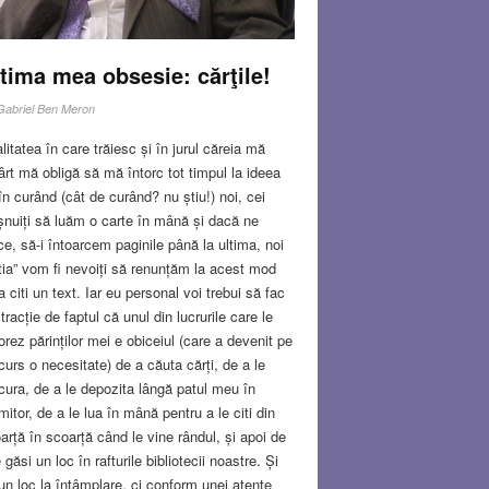
tima mea obsesie: cărţile!
Gabriel Ben Meron
litatea în care trăiesc și în jurul căreia mă
ârt mă obligă să mă întorc tot timpul la ideea
în curând (cât de curând? nu știu!) noi, cei
șnuiți să luăm o carte în mână și dacă ne
ce, să-i întoarcem paginile până la ultima, noi
tia” vom fi nevoiți să renunțăm la acest mod
a citi un text. Iar eu personal voi trebui să fac
tracție de faptul că unul din lucrurile care le
orez părinților mei e obiceiul (care a devenit pe
curs o necesitate) de a căuta cărți, de a le
cura, de a le depozita lângă patul meu în
mitor, de a le lua în mână pentru a le citi din
arță în scoarță când le vine rândul, și apoi de
e găsi un loc în rafturile bibliotecii noastre. Și
un loc la întâmplare, ci conform unei atente