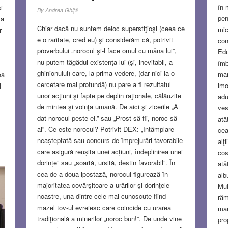
în 
i
By
Andrea Ghiţă
pen
ta
Chiar dacă nu suntem deloc superstiţioşi (ceea ce
mic
r
e o raritate, cred eu) şi considerăm că, potrivit
con
proverbului „norocul şi-l face omul cu mâna lui”,
Edu
nu putem tăgădui existenţa lui (şi, inevitabil, a
îmb
ghinionului) care, la prima vedere, (dar nici la o
mar
nă
cercetare mai profundă) nu pare a fi rezultatul
imo
l
unor acţiuni şi fapte pe deplin raţionale, călăuzite
adu
de mintea şi voinţa umană. De aici şi zicerile „A
ves
dat norocul peste el.” sau „Prost să fii, noroc să
atâ
ai”. Ce este norocul? Potrivit DEX: „Întâmplare
cea
neașteptată sau concurs de împrejurări favorabile
alţ
care asigură reușita unei acțiuni, îndeplinirea unei
cos
dorințe” sau „soartă, ursită, destin favorabil”. În
atâ
cea de a doua ipostază, norocul figurează în
alb
majoritatea covârşitoare a urărilor şi dorinţele
Mul
noastre, una dintre cele mai cunoscute fiind
răm
mazel tov-ul evreiesc care coincide cu urarea
mar
tradiţională a minerilor „noroc bun!”. De unde vine
pro
S