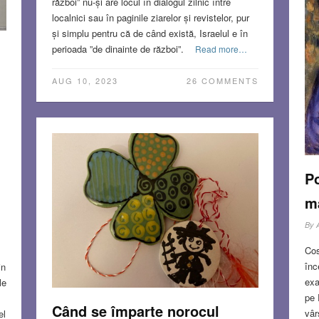
război” nu-și are locul în dialogul zilnic între
localnici sau în paginile ziarelor și revistelor, pur
și simplu pentru că de când există, Israelul e în
perioada ”de dinainte de război”.
Read more…
AUG 10, 2023
26 COMMENTS
P
m
By
Cos
înc
in
exa
le
pe 
Când se împarte norocul
vâr
el