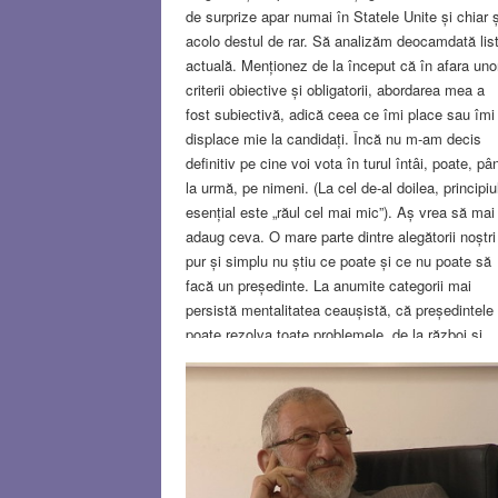
de surprize apar numai în Statele Unite și chiar ș
acolo destul de rar. Să analizăm deocamdată lis
actuală. Menționez de la început că în afara uno
criterii obiective și obligatorii, abordarea mea a
fost subiectivă, adică ceea ce îmi place sau îmi
displace mie la candidați. Încă nu m-am decis
definitiv pe cine voi vota în turul întâi, poate, pâ
la urmă, pe nimeni. (La cel de-al doilea, principiu
esențial este „răul cel mai mic”). Aș vrea să mai
adaug ceva. O mare parte dintre alegătorii noștri
pur și simplu nu știu ce poate și ce nu poate să
facă un președinte. La anumite categorii mai
persistă mentalitatea ceaușistă, că președintele
poate rezolva toate problemele, de la război și
pace (da, poate) până la creșterea pensiilor sau
scăderea prețurilor (nu poate) și multe altele.
Drepturile unui președinte sunt înscrise în
Constituție.
Read more…
SEP 19, 2024
10 COMMENT