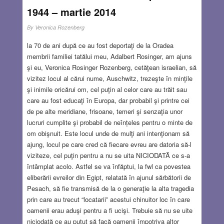
1944 – martie 2014
By
Veronica Rozenberg
la 70 de ani după ce au fost deportaţi de la Oradea
membrii familiei tatălui meu, Adalbert Rosinger, am ajuns
şi eu, Veronica Rosinger Rozenberg, cetăţean israelian, să
vizitez locul al cărui nume, Auschwitz, trezeşte în minţile
şi inimile oricărui om, cel puţin al celor care au trăit sau
care au fost educaţi în Europa, dar probabil şi printre cei
de pe alte meridiane, frisoane, temeri şi senzaţia unor
lucruri cumplite şi probabil de neînțeles pentru o minte de
om obişnuit. Este locul unde de mulţi ani intenţionam să
ajung, locul pe care cred că fiecare evreu are datoria să-l
viziteze, cel puţin pentru a nu se uita NICIODATĂ ce s-a
întâmplat acolo. Astfel se va înfăptui, la fwl ca povestea
eliberării evreilor din Egipt, relatată în ajunul sărbătorii de
Pesach, să fie transmisă de la o generaţie la alta tragedia
prin care au trecut “locatarii” acestui chinuitor loc în care
oamenii erau aduşi pentru a fi ucişi. Trebuie să nu se uite
niciodată ce au putut să facă oamenii împotriva altor