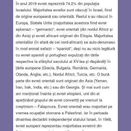
În anul 2019 evreii reprezintă 74.2% din populația
Israelului. Majoritatea evreilor sunt născuți în Israel, fiind
de origine europeană sau orientală. Restul s-au născut în
Europa, Statele Unite (majoritatea acestora fiind evrei
așkenazi – “germanici”, evrei orientali (din nordul Africii și
din Asia) și evreii africani originari din Etiopia. Majoritatea
orientalilor (în afară de cei nord-africani) se auto-denumesc
în mod eronat sefarzi – “spanioli”, deși nu au nicio legătură
cu evreii spanioli și portughezi expulzați din tările
respective la sfârșitul secolului al XV-lea și răspândiți în
țările europene (Grecia, Bulgaria, România, Germania,
Olanda, Anglia, etc.), Nordul Africii, Turcia, etc. O bună
parte din evreii orientali sunt originari din Asia (Yemen,
Iran, Irak, India, etc.) sau din Georgia. Și mai sunt cum
am menționat înainte și evreii etiopieni, unii din ei
aparținând grupului de evrei convertiți pe vremuri la
creștinism – Falașmura. Evreii orientali erau majoritari pe
vremea ocupației otomane a Palestinei, iar în perioada
dinaintea declarării independenței statului Israel, în 1948,
evreii europeni reprezentau majoritatea evreimii din