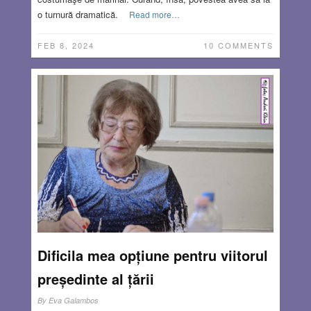
o turnură dramatică.
Read more…
FEB 8, 2024
10 COMMENTS
Dificila mea opțiune pentru viitorul
președinte al țării
By
Eva Galambos