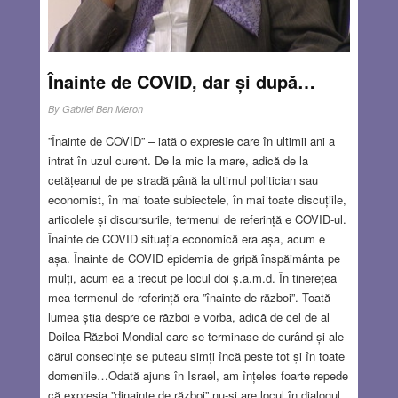
Înainte de COVID, dar și după…
By
Gabriel Ben Meron
”Înainte de COVID” – iată o expresie care în ultimii ani a
intrat în uzul curent. De la mic la mare, adică de la
cetățeanul de pe stradă până la ultimul politician sau
economist, în mai toate subiectele, în mai toate discuțiile,
articolele și discursurile, termenul de referință e COVID-ul.
Înainte de COVID situația economică era așa, acum e
așa. Înainte de COVID epidemia de gripă înspăimânta pe
mulți, acum ea a trecut pe locul doi ș.a.m.d. În tinerețea
mea termenul de referință era ”înainte de război”. Toată
lumea știa despre ce război e vorba, adică de cel de al
Doilea Război Mondial care se terminase de curând și ale
cărui consecințe se puteau simți încă peste tot și în toate
domeniile…Odată ajuns în Israel, am înțeles foarte repede
că expresia ”dinainte de război” nu-și are locul în dialogul