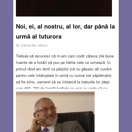
Noi, ei, al nostru, al lor, dar până la
urmă al tuturora
By
Gabriel Ben Meron
Trebuie să recunosc că m-am cam codit câteva zile bune
înainte de a hotărî să pun pe hârtie cele ce urmează. În
primul rând am dorit ca pârjolul (că nu găsesc alt cuvânt
pentru cele întâmplate în urmă cu numai trei săptămâni)
să fie stins, oamenii să se întoarcă la treburile lor (deși
cam 600- 700 de familii haifiote nu mai au unde să se
întoarcă), dar mai ales am așteptat ca norii, de fum și de
gânduri negre, ce se adunaseră pe cer de-a valma, să se
risipească și să permită omului de rând să priceapă mai
mult sau mai puțin ce și de ce s-a întâmplat ce s-a
întâmplat.
Read more…