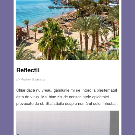
Soros produce pagube poporului evreu. Atitudini
asemănătoare dar și mai grave au avut Bruno Kreisky,
Richard Arens și Moshe Menuhin.
Read more…
APR 23, 2020
14 COMMENTS
Reflecții
By
Andrei Schwartz
Chiar dacă nu vreau, gândurile mi se întorc la blestematul
ăsta de virus. Mai bine zis de consecințele epidemiei
provocate de el. Statisticile despre numărul celor infectați,
grav bolnavi, cei ventilați, etc., etc., mă cufundă în apele
învolburate ale psihicului meu. Sunt aceste date
manipulate? Trăiască teoria conspirației! Găsim un
vinovat, nu are importanță pe cine: chinezi, extratereștri,