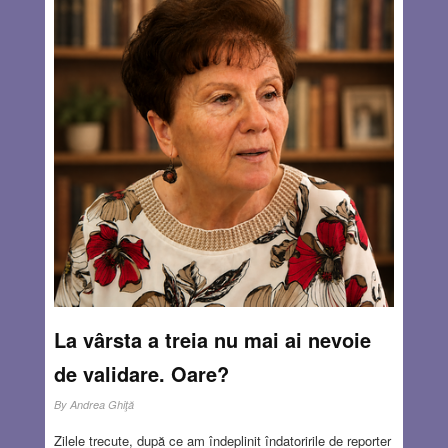
La vârsta a treia nu mai ai nevoie
de validare. Oare?
By
Andrea Ghiţă
Zilele trecute, după ce am îndeplinit îndatoririle de reporter