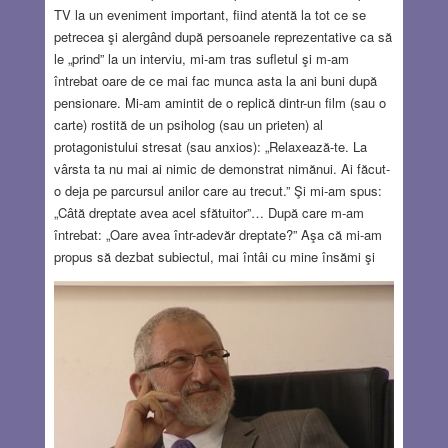
TV la un eveniment important, fiind atentă la tot ce se
petrecea şi alergând după persoanele reprezentative ca să
le „prind” la un interviu, mi-am tras sufletul şi m-am
întrebat oare de ce mai fac munca asta la ani buni după
pensionare. Mi-am amintit de o replică dintr-un film (sau o
carte) rostită de un psiholog (sau un prieten) al
protagonistului stresat (sau anxios): „Relaxează-te. La
vârsta ta nu mai ai nimic de demonstrat nimănui. Ai făcut-
o deja pe parcursul anilor care au trecut.” Şi mi-am spus:
„Câtă dreptate avea acel sfătuitor”… După care m-am
întrebat: „Oare avea într-adevăr dreptate?” Aşa că mi-am
propus să dezbat subiectul, mai întâi cu mine însămi şi
apoi – sper – cu cititorii acestui articol. Mai întâi am să
încerc să demonstrez adevărul sfătuitorului. La o anumită
vârstă începi să priveşti în urmă și vezi un şir lung de
înfăptuiri. Nu vorbe, intenții sau proiecte, ci fapte. Ani de
muncă, succese și eșecuri, decizii bune și erori din care ai
tras (sau nu) învăţăminte. În anii tinereţii ai de dat multe
„examene” la propriu şi la figurat, ca să-ţi dovedești
inteligenţa, competenţa, sârguinţa, tenacitatea. Trebuie să