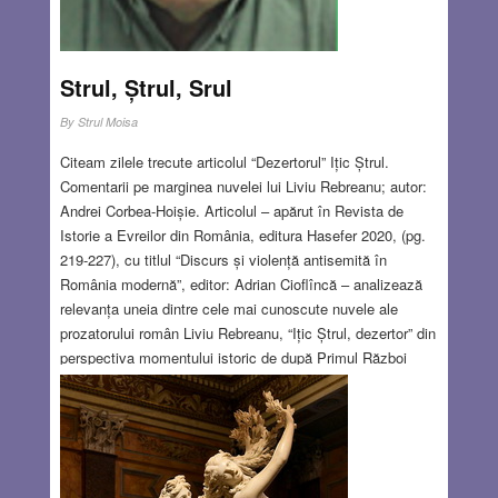
Strul, Ștrul, Srul
By
Strul Moisa
Citeam zilele trecute articolul “Dezertorul” Ițic Ștrul.
Comentarii pe marginea nuvelei lui Liviu Rebreanu; autor:
Andrei Corbea-Hoișie. Articolul – apărut în Revista de
Istorie a Evreilor din România, editura Hasefer 2020, (pg.
219-227), cu titlul “Discurs și violență antisemită în
România modernă”, editor: Adrian Cioflîncă – analizează
relevanța uneia dintre cele mai cunoscute nuvele ale
prozatorului român Liviu Rebreanu, “Ițic Ștrul, dezertor” din
perspectiva momentului istoric de după Primul Război
Mondial, moment când evreilor din România li s-a acordat
în mod colectiv cetățenia română. Umanitatea profundă a
evreului simplu, care nu înțelegea de ce societatea
românească l-a respins, se află în conflict cu prejudecăți
antisemite, brutale și, în cele din urmă, criminale.