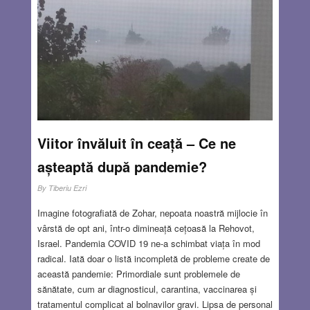
etc. și deja ne simțim mai liniștiți. Vestitul prim-ministru al
Marii Britanii între 1866-1868, Benjamin Disraeli, spunea
despre statistică că e cea mai mare minciună dintre toate
speciile de minciuni posibile. Media e plină de covid, sub
toate formele posibile, sanitare, economice, culturale,
sportive, etc. Se va vorbi probabil și despre literatura
covidului (sic!). A fost primul val, a venit apoi al doilea val,
ca marea cu fluxul și refluxul.
Read more…
Viitor învăluit în ceață – Ce ne
SEP 17, 2020
5 COMMENTS
așteaptă după pandemie?
By
Tiberiu Ezri
Imagine fotografiată de Zohar, nepoata noastră mijlocie în
vârstă de opt ani, într-o dimineață cețoasă la Rehovot,
Israel. Pandemia COVID 19 ne-a schimbat viața în mod
radical. Iată doar o listă incompletă de probleme create de
această pandemie: Primordiale sunt problemele de
sănătate, cum ar diagnosticul, carantina, vaccinarea și
tratamentul complicat al bolnavilor gravi. Lipsa de personal