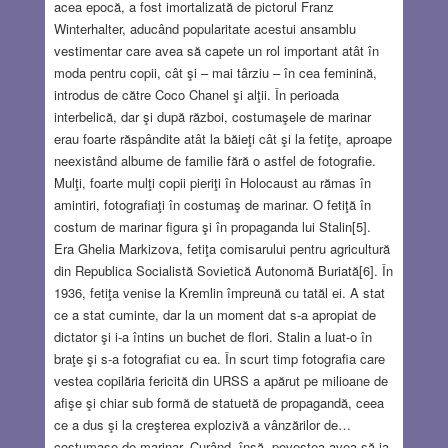
acea epocă, a fost imortalizată de pictorul Franz
Winterhalter, aducând popularitate acestui ansamblu
vestimentar care avea să capete un rol important atât în
moda pentru copii, cât şi – mai târziu – în cea feminină,
introdus de către Coco Chanel şi alţii. În perioada
interbelică, dar şi după război, costumaşele de marinar
erau foarte răspândite atât la băieţi cât şi la fetiţe, aproape
neexistând albume de familie fără o astfel de fotografie.
Mulţi, foarte mulţi copii pieriţi în Holocaust au rămas în
amintiri, fotografiaţi în costumaş de marinar. O fetiţă în
costum de marinar figura şi în propaganda lui Stalin[5].
Era Ghelia Markizova, fetiţa comisarului pentru agricultură
din Republica Socialistă Sovietică Autonomă Buriată[6]. În
1936, fetiţa venise la Kremlin împreună cu tatăl ei. A stat
ce a stat cuminte, dar la un moment dat s-a apropiat de
dictator şi i-a întins un buchet de flori. Stalin a luat-o în
braţe şi s-a fotografiat cu ea. În scurt timp fotografia care
vestea copilăria fericită din URSS a apărut pe milioane de
afişe şi chiar sub formă de statuetă de propagandă, ceea
ce a dus şi la creşterea explozivă a vânzărilor de…
costumaşe de marinar. Curând, însă, povestea avea să ia