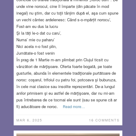
unde vine norocul, cine îl împarte (din păcate în mod
inegal) nu ştim, dar cu toţii tânjim după el, aşa cum spune
un vechi cântec ardelenesc: Când s-o-mpărțit norocu’,
Fost-am eu dus la lucru
Şi la tăți le-o dat cu caru’,
Numa’ mie cu paharu’
Nici acela n-o fost plin,
Jumătate-o fost venin
În prag de 1 Martie m-am plimbat prin Clujul ticsit cu
vânzători de mărţişoare. Oferta foarte bogată, pe toate
gusturile, abunda în elementele tradiţionale purtătoare de
noroc: coşarul, trifoiul cu patru foi, potcoava şi buburuza,
în cele mai clasice sau insolite reprezentări. De-a lungul
anilor primisem şi eu astfel de mărţişoare, dar nu mi-am
pus întrebarea de ce tocmai ele sunt (sau se spune că ar
fi) aducătoare de noroc.
Read more…
MAR 6, 2025
16 COMMENTS