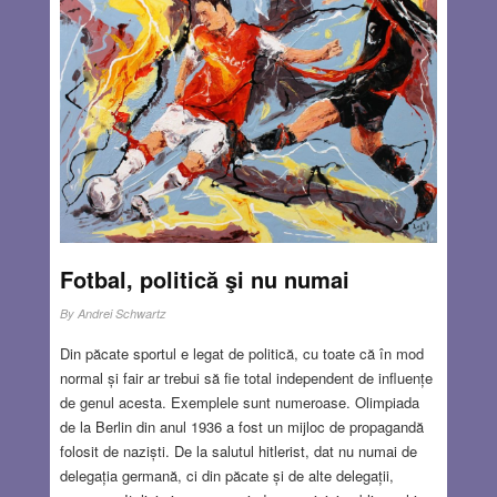
găsiseră, după o lungă căutare și un drum și mai lung, o
bucată de pământ nefolosită, necultivată,
Read more…
NOV 23, 2017
0 COMMENTS
Fotbal, politică şi nu numai
By
Andrei Schwartz
Din păcate sportul e legat de politică, cu toate că în mod
normal și fair ar trebui să fie total independent de influențe
de genul acesta. Exemplele sunt numeroase. Olimpiada
de la Berlin din anul 1936 a fost un mijloc de propagandă
folosit de naziști. De la salutul hitlerist, dat nu numai de
delegația germană, ci din păcate și de alte delegații,