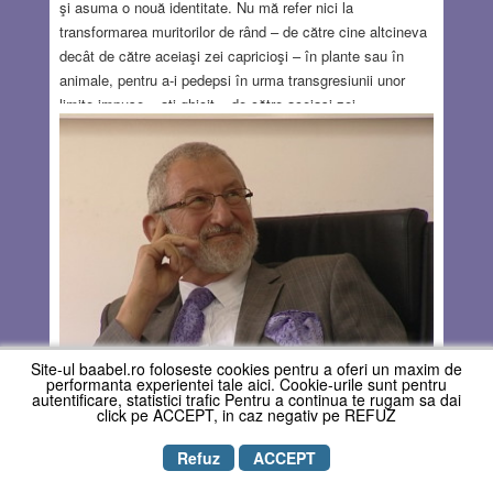
şi asuma o nouă identitate. Nu mă refer nici la
transformarea muritorilor de rând – de către cine altcineva
decât de către aceiaşi zei capricioşi – în plante sau în
animale, pentru a-i pedepsi în urma transgresiunii unor
limite impuse – aţi ghicit – de către aceiaşi zei
atotputernici. Şi în nici un caz nu voi discuta metamorfoza
lui Gregor Samsa într-un gândac, în celebra nuvelă
existenţială a lui Franz Kafka Metamorfoza: o
transformare subită a înfăţişării, urmată de o schimbare
treptată comportamentală – evenimente în care intervenţia
divină nu-şi mai are locul. Mă refer la tendinţa modernă de
a metamorfoza opere literare renumite în cu totul altceva.
Acest obiectiv se realizează mai ales prin simpla
schimbare a perspectivei, a unghiului de percepţie
alacţiunii. Metoda cea mai frecventă în aceste interpretări
Site-ul baabel.ro foloseste cookies pentru a oferi un maxim de
alternative este elevarea unui personaj secundar dintr-o
performanta experientei tale aici. Cookie-urile sunt pentru
lucrare clasică şi foarte cunoscută la rangul de
autentificare, statistici trafic Pentru a continua te rugam sa dai
click pe ACCEPT, in caz negativ pe REFUZ
protagonist/ă principal/ă. Viziunea lui/ei devine dominantă
Și cum ne descurcăm acum?!
şi este prezentată cititorului ca atare.
Read more…
Refuz
ACCEPT
By
Gabriel Ben Meron
JAN 27, 2022
12 COMMENTS