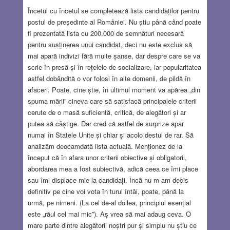
Încetul cu încetul se completează lista candidaților pentru
postul de președinte al României. Nu știu până când poate
fi prezentată lista cu 200.000 de semnături necesară
pentru susținerea unui candidat, deci nu este exclus să
mai apară indivizi fără multe șanse, dar despre care se va
scrie în presă și în rețelele de socializare, iar popularitatea
astfel dobândită o vor folosi în alte domenii, de pildă în
afaceri. Poate, cine știe, în ultimul moment va apărea „din
spuma mării” cineva care să satisfacă principalele criterii
cerute de o masă suficientă, critică, de alegători și ar
putea să câștige. Dar cred că astfel de surprize apar
numai în Statele Unite și chiar și acolo destul de rar. Să
analizăm deocamdată lista actuală. Menționez de la
început că în afara unor criterii obiective și obligatorii,
abordarea mea a fost subiectivă, adică ceea ce îmi place
sau îmi displace mie la candidați. Încă nu m-am decis
definitiv pe cine voi vota în turul întâi, poate, până la
urmă, pe nimeni. (La cel de-al doilea, principiul esențial
este „răul cel mai mic”). Aș vrea să mai adaug ceva. O
mare parte dintre alegătorii noștri pur și simplu nu știu ce