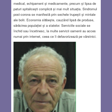
medical, echipament și medicamente, precum și lipsa de
paturi spitalicești complică și mai mult situația. Sindromul
post-corona se manifestă prin sechele trupești și mintale
ale bolii. Economia slăbește, cauzând lipsă de produse,
sărăcirea populației și a statelor. Serviciile sociale se
închid sau încetinesc, la multe servicii oamenii au acces
numai prin internet, ceea ce îi defavorizează pe vârstnici.
Poșta întârzie foarte mult, sau scrisorile pur și simplu se
pierd. Unele servicii și ajutoare sociale s-au anulat.
Concursurile sportive s-au anulat sau amânat, la fel
spectacolele, programele festive și nunțile. Nu se fac
excursii peste hotare. O mare problemă este întreruperea
învățământului la toate nivelurile, inclusiv amânarea
examenelor de bacalaureat și de admitere în învățământul
superior.
Read more…
MAR 11, 2021
4 COMMENTS