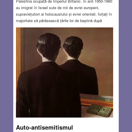
Palestina ocupată de Imperiul Britanic. În anii 1950-1960
au imigrat în Israel sute de mii de evrei europeni,
supraviețuitori ai holocaustului și evrei orientali, forțați în
majoritate să părăsească țările lor de baștină după
declararea independenței statului evreiesc, Israel. Ca orice
început într-o țară nouă, situația emigranților era grea, dată
fiind economia nedezvoltată în noul stat Israel, care era
înconjurat de inamici și zguduit de războaiele cu statele
arabe în anii ’48, ’56, ’67 și cele de mai târziu, la fel și de
situația de beligeranță permanentă în perioadele dintre
războaie.
Read more…
OCT 17, 2019
21 COMMENTS
Auto-antisemitismul