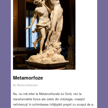
Materialul, expus cu deosebit profesionalism, îmi era bine-
cunoscut. Dar și nuvela-mi era bine-cunoscută. Pentru
mine, Strul, ea a reprezentat o tentație pe care nu mi-am
refuzat-o. Chiar dacă în liceu, nuvela n-a fost prevăzută în
programa de învățământ, eu deja o citisem.
Read
more…
AUG 12, 2021
24 COMMENTS
Metamorfoze
By
Marina Zaharopol
Nu, nu mă refer la Metamorfozele lui Ovid, nici la
transformările fizice ale zeilor din mitologie, maeştri
neîntrecuţi în schimbarea înfăţişării proprii cu scopul de a-