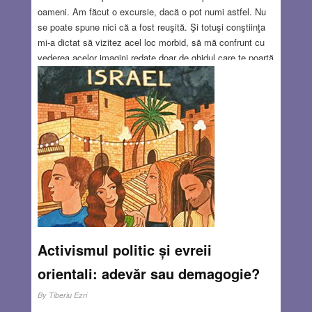
oameni. Am făcut o excursie, dacă o pot numi astfel. Nu
se poate spune nici că a fost reuşită. Şi totuşi conştiinţa
mi-a dictat să vizitez acel loc morbid, să mă confrunt cu
vederea acelor imagini redate doar de ghidul care te poartă
prin locurile înfăptuirii crimelor, sau de exponate, urme
veşnice şi zguduitoare pentru posteritate, urme despre
care auzisem, citisem, le văzusem în poze şi totuși nu mi-
aş fi putut niciodată imagina că a fost adevărat, că a fost
chiar aşa cum reiese din poveşti şi relicve.
Read more…
MAY 30, 2019
2 COMMENTS
Activismul politic și evreii
orientali: adevăr sau demagogie?
By
Tiberiu Ezri