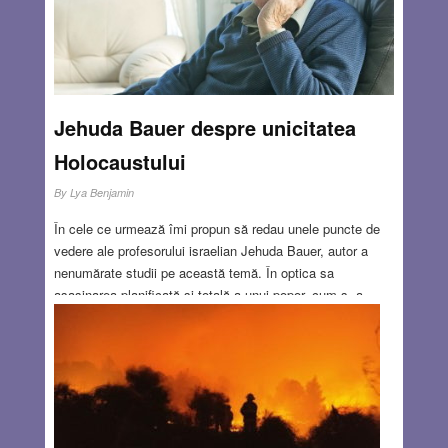
Jehuda Bauer despre unicitatea
Holocaustului
By
Lya Benjamin
În cele ce urmează îmi propun să redau unele puncte de
vedere ale profesorului israelian Jehuda Bauer, autor a
nenumărate studii pe această temă. În optica sa
asasinarea planificată şi totală a unui popor, cum s- a
prevăzut pentru cazul evreilor, a fost o catastrofă fără
precedent în istoria omenirii, chiar şi în istoria evreilor. În
aceasta constă prima şi principala caracteristică a
unicităţii Holocaustului.
Read more…
FEB 11, 2016
1 COMMENT