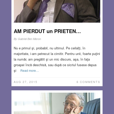
convingi, să te afirmi, să accezi, să-ţi găseşti locul cel
mai potrivit, aducător de satisfacţii şi beneficii. Apoi, la un
moment dat, „dosarul vieții” este deja depus.
Read
more…
AM PIERDUT un PRIETEN…
JUN 25, 2026
11 COMMENTS
By
Gabriel Ben Meron
Nu e primul şi, probabil, nu ultimul. Pe ceilalţi, în
majoritate, i-am petrecut la cimitir. Pentru unii, foarte puţini
la număr, am pregătit şi un mic discurs, aşa, în faţa
groapei încă deschisă, sau după ce sicriul fusese depus
şi
Read more…
AUG 27, 2015
6 COMMENTS