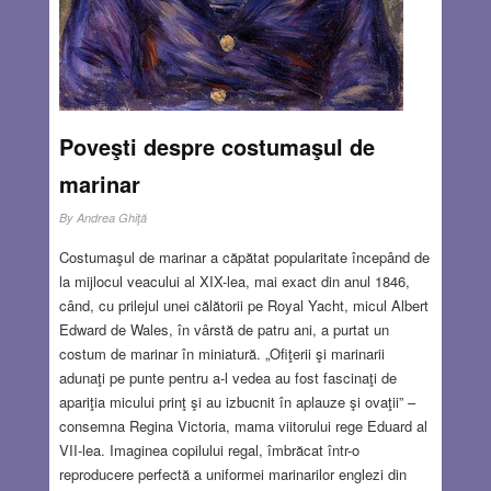
Poveşti despre costumaşul de
marinar
By
Andrea Ghiţă
Costumaşul de marinar a căpătat popularitate începând de
la mijlocul veacului al XIX-lea, mai exact din anul 1846,
când, cu prilejul unei călătorii pe Royal Yacht, micul Albert
Edward de Wales, în vârstă de patru ani, a purtat un
costum de marinar în miniatură. „Ofiţerii şi marinarii
adunaţi pe punte pentru a-l vedea au fost fascinaţi de
apariţia micului prinţ şi au izbucnit în aplauze şi ovaţii” –
consemna Regina Victoria, mama viitorului rege Eduard al
VII-lea. Imaginea copilului regal, îmbrăcat într-o
reproducere perfectă a uniformei marinarilor englezi din