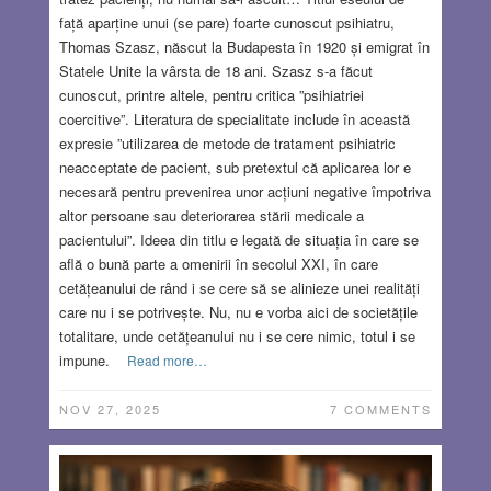
față aparține unui (se pare) foarte cunoscut psihiatru,
Thomas Szasz, născut la Budapesta în 1920 și emigrat în
Statele Unite la vârsta de 18 ani. Szasz s-a făcut
cunoscut, printre altele, pentru critica ”psihiatriei
coercitive”. Literatura de specialitate include în această
expresie ”utilizarea de metode de tratament psihiatric
neacceptate de pacient, sub pretextul că aplicarea lor e
necesară pentru prevenirea unor acțiuni negative împotriva
altor persoane sau deteriorarea stării medicale a
pacientului”. Ideea din titlu e legată de situația în care se
află o bună parte a omenirii în secolul XXI, în care
cetățeanului de rând i se cere să se alinieze unei realități
care nu i se potrivește. Nu, nu e vorba aici de societățile
totalitare, unde cetățeanului nu i se cere nimic, totul i se
impune.
Read more…
NOV 27, 2025
7 COMMENTS