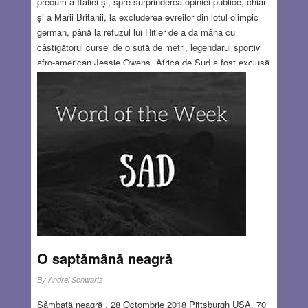
precum a Italiei și, spre surprinderea opiniei publice, chiar
și a Marii Britanii, la excluderea evreilor din lotul olimpic
german, până la refuzul lui Hitler de a da mâna cu
câștigătorul cursei de o sută de metri, legendarul sportiv
afro-american Jessie Owens. Africa de Sud a fost exclusă
din competițiile sportive din 1964 până în 1992 din motive
de apartheid. La Olimpiada din München în 1972 a avut
loc atentatul împotriva sportivilor israelieni, 11 dintre ei
fiind uciși de teroriști palestinieni. Olimpiada de la
Moscova a fost boicotată de SUA, RFG, Japonia și de
alte 50 de state, în semn de protest împotriva invaziei
sovietice a Afganistanului. Ca răspuns, URSS și țările
comuniste, cu excepția României, și-au anulat participarea
la Olimpiada de vară din Los Angeles.
Read more…
JUN 28, 2018
1 COMMENT
O saptămână neagră
By
Andrei Schwartz
Sâmbată neagră , 28 Octombrie 2018 Pittsburgh USA. 70