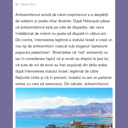
By
Tiberiu Ezri
Antisemitismul există de când creștinismul s-a despărțit
de iudaism și poate chiar dinainte. După Holocaust părea
că antisemitismul este pe cale de dispariție, dar ceva
înrădăcinat de milenii nu poate să dispară în câțiva ani.
Din contra, întemeierea legitimă a statului Israel a creat un
nou tip de antisemitism mascat sub sloganul “opresiunii
poporului palestinian”. Bineînțeles că “noii” antisemiți nu
iau în considerare faptul că și evreii au dreptul la țara lor,
că sute de mii de evrei au fost expulzați din țările arabe
după întemeierea statului Israel, legitimat de către
Națiunile Unite și că în prezent, Israelul nu are un partener
serios cu care să negocieze. Din păcate, antisemitismul
este alimentat și de către unii evrei, care pune o amprentă
rușinoasă (Bernard Madoff) sau discutabilă (George Soros)
asupra întregului popor evreu. Oare Soros poate fi
considerat un auto-antisemit prin faptul că subminează
statul Israel? Acest lucru este discutabil, fiindcă Soros nu-
și neagă originea evreiască și faptul că este supraviețuitor
al Holocaustului. Dar cu certitudine, prin atitudinea lui,