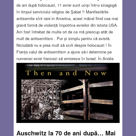
de ani după holocaust, 11 evrei sunt uciși într-o sinagogă
în timpul serviciului religios de Şabat !! Manifestările
antisemite sînt rare in America, acest măcel fiind cea mai
gravă formă de violență împotriva evreilor din istoria USA.
Am fost întrebat de multe ori de ce mă preocup atăt de
mult de antisemitism . Pur și simplu pentru că există.
Niciodată nu e prea mult să scrii despre holocaust ! În
Franța valul de antisemitism a ajuns să-i determine pe
numeroși evrei francezi să emigreze în Israel. În Anglia
președintele partidului laburist, Jeremy Corbyn, face
declarații antisemite , partidul său a fost sub ancheta
Scotland Yardului, sub acuzaţia de incitare rasială; 80 la
sută din evreii din Marea Britanie și-ar părăsi țara dacă
Corbyn ar ieși învingător în alegerile pentru parlament !! În
Belgia și țările scandinave situația nu-i mai bună
Read
more…
NOV 22, 2018
1 COMMENT
Auschwitz la 70 de ani după… Mai