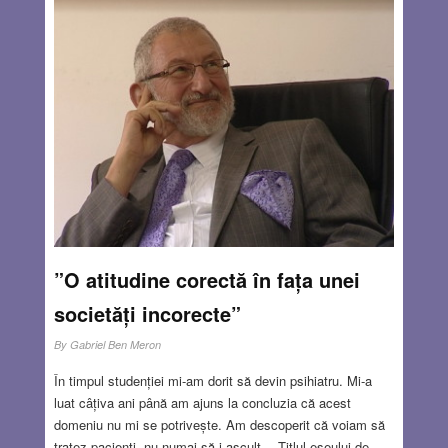
”O atitudine corectă în fața unei
societăți incorecte”
By
Gabriel Ben Meron
În timpul studenției mi-am dorit să devin psihiatru. Mi-a
luat câțiva ani până am ajuns la concluzia că acest
domeniu nu mi se potrivește. Am descoperit că voiam să
tratez pacienți, nu numai să-i ascult… Titlul eseului de