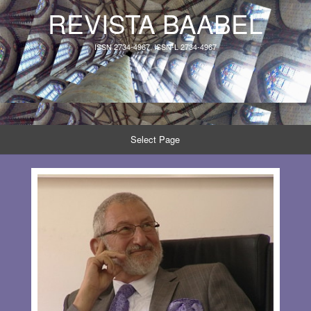
REVISTA BAABEL
ISSN 2734-4967, ISSN-L 2734-4967
Select Page