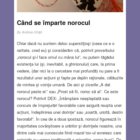
Când se împarte norocul
By
Andrea Ghiţă
Chiar dacă nu suntem deloc superstiţioşi (ceea ce e o
raritate, cred eu) şi considerăm că, potrivit proverbului
„norocul şi-l face omul cu mâna lui”, nu putem tăgădui
existenţa lui (şi, inevitabil, a ghinionului) care, la prima
vedere, (dar nici la o cercetare mai profundă) nu pare a fi
rezultatul unor acţiuni şi fapte pe deplin raţionale, călăuzite
de mintea şi voinţa umană. De aici şi zicerile „A dat
norocul peste el.” sau „Prost să fii, noroc să ai”. Ce este
norocul? Potrivit DEX: „Întâmplare neașteptată sau
concurs de împrejurări favorabile care asigură reușita unei
acțiuni, îndeplinirea unei dorințe” sau „soartă, ursită, destin
favorabil”. În cea de a doua ipostază, norocul figurează în
majoritatea covârşitoare a urărilor şi dorinţele noastre, una
dintre cele mai cunoscute fiind mazel tov-ul evreiesc care
coincide cu urarea tradiţională a minerilor „noroc bun!”. De