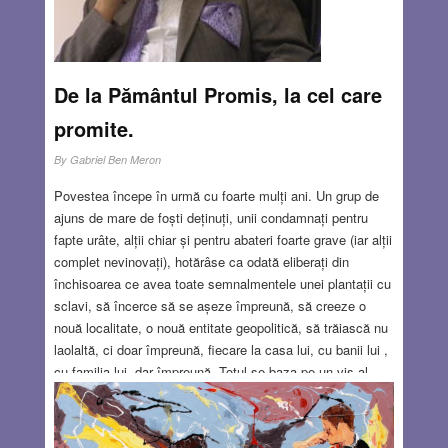
DEC 15, 2016
2 COMMENTS
De la Pământul Promis, la cel care
promite.
By
Gabriel Ben Meron
Povestea începe în urmă cu foarte mulți ani. Un grup de
ajuns de mare de foști deținuți, unii condamnați pentru
fapte urâte, alții chiar și pentru abateri foarte grave (iar alții
complet nevinovați), hotărâse ca odată eliberați din
închisoarea ce avea toate semnalmentele unei plantații cu
sclavi, să încerce să se așeze împreună, să creeze o
nouă localitate, o nouă entitate geopolitică, să trăiască nu
laolaltă, ci doar împreună, fiecare la casa lui, cu banii lui ,
cu familia lui, dar împreună. Totul se baza pe un vis al
unuia dintre ei. În acel vis apăruse un batrân cu barbă albă
care îi promitea un pământ și prezicea visătorului că așa
vor putea cu toții să se re-aranjeze în viață. Se făcu că