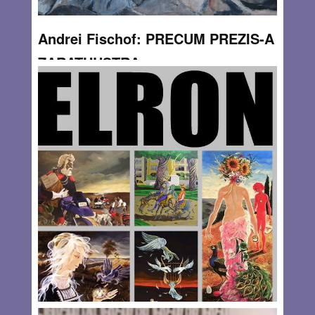
Andrei Fischof: PRECUM PREZIS-A
ZARATHUSTRA
By
Andrea Ghiţă
Să se fi micşorat oare oasele arborilor În tăcerea lor de
nerecunoscut , Înnobilată de basme, Ori copilul, copilul din
mine A crescut Strivind pasul între veşti Ivite a
neaşteptare ?
MAY 21, 2013
0 COMMENTS