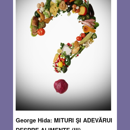
tăiate în felii subţiri sau bătute până ajung la subţirimea
potrivită şi care, după ce sunt zvântate se învelesc
cu
Read more…
MAY 21, 2013
1 COMMENT
George Hida: MITURI ŞI ADEVĂRUI
DESPRE ALIMENTE (III)