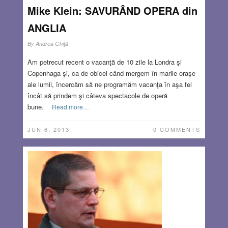
Mike Klein: SAVURÂND OPERA din
ANGLIA
By
Andrea Ghiţă
Am petrecut recent o vacanţă de 10 zile la Londra şi
Copenhaga şi, ca de obicei când mergem în marile oraşe
ale lumii, încercăm să ne programăm vacanţa în aşa fel
încât să prindem şi câteva spectacole de operă
bune.
Read more…
JUN 6, 2013
0 COMMENTS