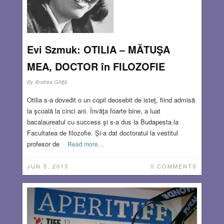
Evi Szmuk: OTILIA – MĂTUŞA
MEA, DOCTOR în FILOZOFIE
By
Andrea Ghiţă
Otilia s-a dovedit o un copil deosebit de isteţ, fiind admisă
la şcoală la cinci ani. Învăţa foarte bine, a luat
bacalaureatul cu success şi s-a dus la Budapesta la
Facultatea de filozofie. Şi-a dat doctoratul la vestitul
profesor de
Read more…
JUN 5, 2013
0 COMMENTS