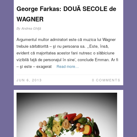
George Farkas: DOUĂ SECOLE de
WAGNER
By
Andrea Ghiţă
Argumentul multor admiratori este că muzica lui Wagner
trebuie sărbătorită – şi nu persoana sa. ,,Este, însă,
evident că majoritatea acestor fani nutresc o slăbiciune
vizibilă faţă de personajul în sine’, conclude Ernman. Ar fi
– şi este – exagerat
Read more…
JUN 6, 2013
0 COMMENTS