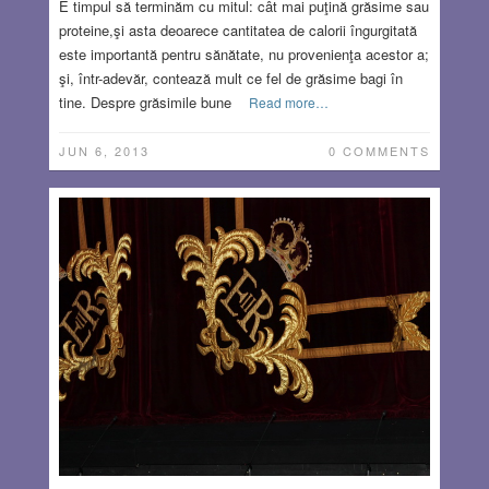
E timpul să terminăm cu mitul: cât mai puţină grăsime sau
proteine,şi asta deoarece cantitatea de calorii îngurgitată
este importantă pentru sănătate, nu provenienţa acestor a;
şi, într-adevăr, contează mult ce fel de grăsime bagi în
tine. Despre grăsimile bune
Read more…
JUN 6, 2013
0 COMMENTS