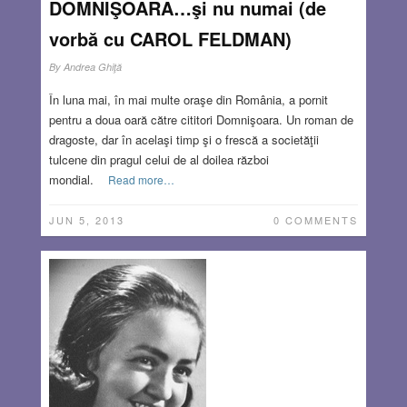
DOMNIŞOARA…şi nu numai (de
vorbă cu CAROL FELDMAN)
By
Andrea Ghiţă
În luna mai, în mai multe oraşe din România, a pornit
pentru a doua oară către cititori Domnişoara. Un roman de
dragoste, dar în acelaşi timp şi o frescă a societăţii
tulcene din pragul celui de al doilea război
mondial.
Read more…
JUN 5, 2013
0 COMMENTS