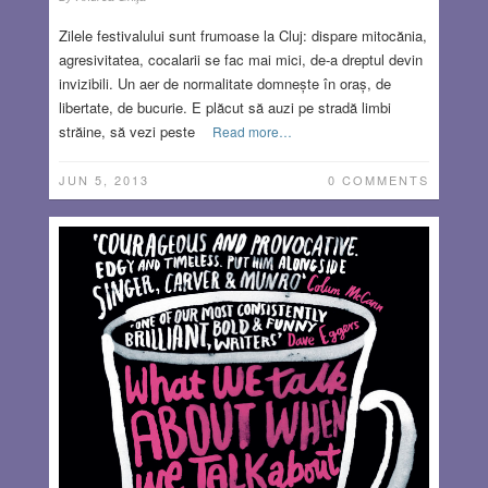
Zilele festivalului sunt frumoase la Cluj: dispare mitocănia,
agresivitatea, cocalarii se fac mai mici, de-a dreptul devin
invizibili. Un aer de normalitate domnește în oraș, de
libertate, de bucurie. E plăcut să auzi pe stradă limbi
străine, să vezi peste
Read more…
JUN 5, 2013
0 COMMENTS