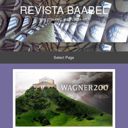
REVISTA BAABEL
ISSN 2734-4967, ISSN-L 2734-4967
Select Page