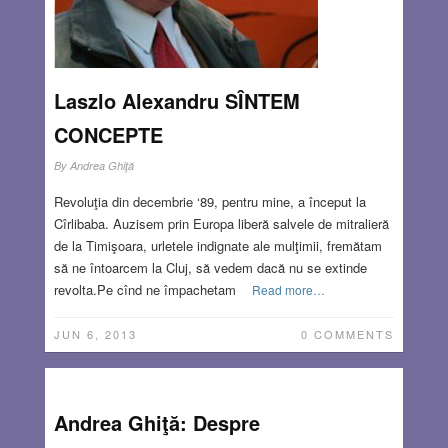
Laszlo Alexandru SÎNTEM
CONCEPTE
By
Andrea Ghiţă
Revoluţia din decembrie ‘89, pentru mine, a început la
Cîrlibaba. Auzisem prin Europa liberă salvele de mitralieră
de la Timişoara, urletele indignate ale mulţimii, fremătam
să ne întoarcem la Cluj, să vedem dacă nu se extinde
revolta.Pe cînd ne împachetam
Read more…
JUN 6, 2013
0 COMMENTS
Andrea Ghiţă: Despre