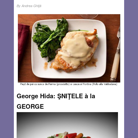
By
Andrea Ghiţă
Cu ani în urmă, descopeream la Bruxelles ce în seamna
vintage autentic.Vizita în Place du Jeu de Balle devenise
rutina de duminică dimineaţa, după o cafea şi un croissant
în Petit Sablon. Îmi pierdeam ore întregi trecând de la
o
Read more…
MAY 21, 2013
0 COMMENTS
George Hida: ŞNIŢELE à la
GEORGE
By
Andrea Ghiţă
Şniţelul romanesc, care vine de la germanul schnitzel,
este de fapt o fleica, cotlet sau fileu de carne fără os,