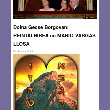
beduini care
Read more…
MAY 21, 2013
0 COMMENTS
Doina Gecse Borgovan:
REÎNTÂLNIREA cu MARIO VARGAS
LLOSA
By
Andrea Ghiţă
Duminică, la Teatrul Național din Cluj, am fost așa de
aproape de Mario Vargas Llosa, încât dacă întindeam
mâna un pic mai mult, mai c-aș fi putut să-l ating. N-aș fi
îndrăznit s-o fac, oricum. Nu poți pipăi, pur și
Read
more…
MAY 21, 2013
0 COMMENTS