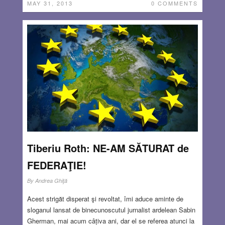
MAY 31, 2013
0 COMMENTS
Tiberiu Roth: NE-AM SĂTURAT de
FEDERAŢIE!
By
Andrea Ghiţă
Acest strigăt disperat şi revoltat, îmi aduce aminte de
sloganul lansat de binecunoscutul jurnalist ardelean Sabin
Gherman, mai acum câțiva ani, dar el se referea atunci la