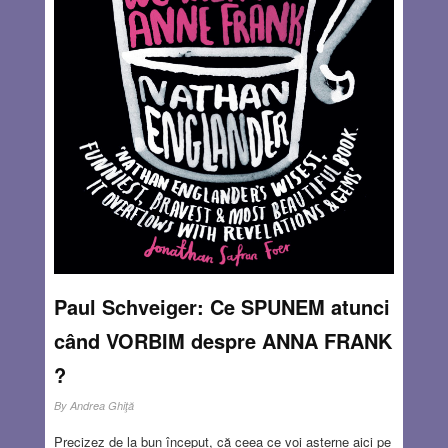
Paul Schveiger: Ce SPUNEM atunci
când VORBIM despre ANNA FRANK
?
By
Andrea Ghiţă
Precizez de la bun început, că ceea ce voi așterne aici pe