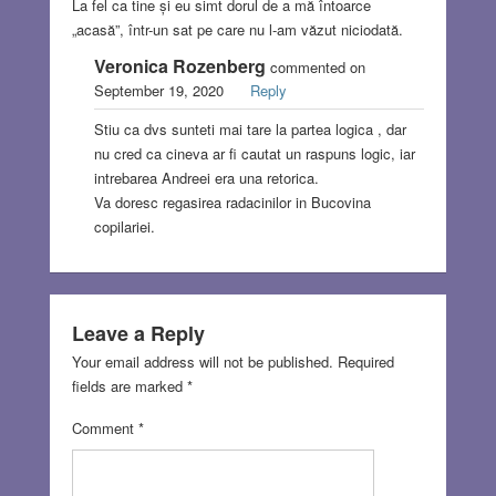
La fel ca tine și eu simt dorul de a mă întoarce
„acasă”, într-un sat pe care nu l-am văzut niciodată.
Veronica Rozenberg
commented on
September 19, 2020
Reply
Stiu ca dvs sunteti mai tare la partea logica , dar
nu cred ca cineva ar fi cautat un raspuns logic, iar
intrebarea Andreei era una retorica.
Va doresc regasirea radacinilor in Bucovina
copilariei.
Leave a Reply
Your email address will not be published.
Required
fields are marked
*
Comment
*