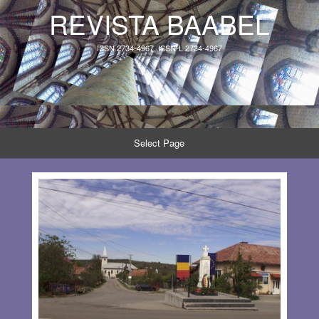
REVISTA BAABEL
ISSN 2734-4967, ISSN-L 2734-4967
Select Page