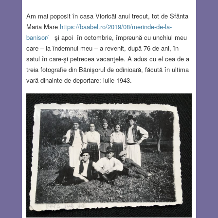
Am mai poposit în casa Vioricăi anul trecut, tot de Sfânta
Maria Mare
https://baabel.ro/2019/08/merinde-de-la-
banisor/
şi apoi în octombrie, împreună cu unchiul meu
care – la îndemnul meu – a revenit, după 76 de ani, în
satul în care-şi petrecea vacanţele. A adus cu el cea de a
treia fotografie din Bănişorul de odinioară, făcută în ultima
vară dinainte de deportare: iulie 1943.