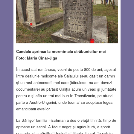
Candele aprinse la mormintele străbunicilor mei
Foto: Maria Cinar-Jiga
În acest sat românesc, vechi de peste 800 de ani, aşezat
între dealurile molcome ale Sălajului şi-au găsit un cămin
şi un rost antecesorii mei care (bănuiesc, nu am dovezi
documentare) au părăsit Galiţia acum un veac şi jumătate,
pentru a-şi afla un trai mai bun în Transilvania, pe atunci
parte a Austro-Ungariei, unde tocmai se adoptase legea
emancipării evreilor.
La Bănişor familia Fischman a dus o viaţă tihnită, timp de
aproape un secol. A făcut negoţ şi agricultură, a sporit
numeric, şi-a căsătorit feciorii şi fiicele, în sat, în satele