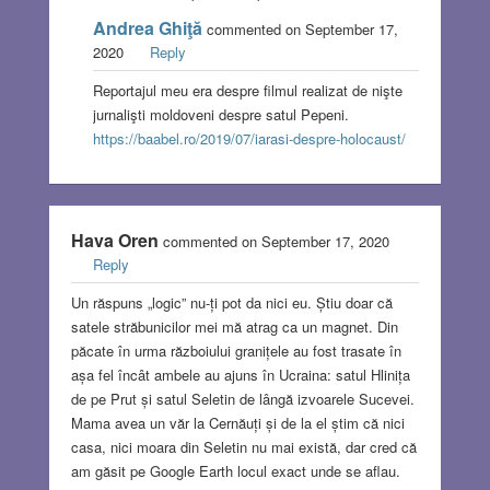
Andrea Ghiţă
commented on September 17,
2020
Reply
Reportajul meu era despre filmul realizat de nişte
jurnalişti moldoveni despre satul Pepeni.
https://baabel.ro/2019/07/iarasi-despre-holocaust/
Hava Oren
commented on September 17, 2020
Reply
Un răspuns „logic” nu-ți pot da nici eu. Știu doar că
satele străbunicilor mei mă atrag ca un magnet. Din
păcate în urma războiului granițele au fost trasate în
așa fel încât ambele au ajuns în Ucraina: satul Hlinița
de pe Prut și satul Seletin de lângă izvoarele Sucevei.
Mama avea un văr la Cernăuți și de la el știm că nici
casa, nici moara din Seletin nu mai există, dar cred că
am găsit pe Google Earth locul exact unde se aflau.