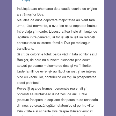
Înduioșătoare chemarea de a caută locurile de origine
a strămoșilor Dvs.
Mai ales ca după deportare majoritatea au pierit fără
urme, fără morminte, a avut loc acea separare brutala
între viața și moarte. Lipsesc atitea inele din lanțul de
legătura între generații, și totuși ați reușit sa refaceți
continuitatea existentei familiei Dvs pe meleaguri
transilvane.
Și cit de colorat e totul: parca văd in fata ochilor satul
Bănișor, de care nu auzisem niciodată pina acum,
asezat pe coame molcome de deal și vai înflorite.
Unde familii de evrei și- au făcut un rost și se înțeleg
bine cu vecinii lor, contribuind cu toții la prosperitatea
casei parintesti.
Povestiți așa de frumos, personaje reale, vii și
pitorești se reîntâlnesc după zeci de ani. Firele
țesăturii începută in copilărie dar parasita se reinnoafa
din nou, se crează legături statornice și pentru viitor
Prin vizitele și scrierile Dvs despre Bănișor evocați