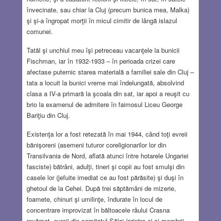
învecinate, sau chiar la Cluj (precum bunica mea, Malka)
şi şi-a îngropat morţii în micul cimitir de lângă islazul
comunei.
Tatăl şi unchiul meu îşi petreceau vacanţele la bunicii
Fischman, iar în 1932-1933 – în perioada crizei care
afectase puternic starea materială a familiei sale din Cluj –
tata a locuit la bunici vreme mai îndelungată, absolvind
clasa a IV-a primară la şcoala din sat, iar apoi a reuşit cu
brio la examenul de admitere în faimosul Liceu George
Bariţiu din Cluj.
Existenţa lor a fost retezată în mai 1944, când toţi evreii
bănişoreni (asemeni tuturor coreligionarilor lor din
Transilvania de Nord, aflată atunci între hotarele Ungariei
fasciste) bătrâni, adulţi, tineri şi copii au fost smulşi din
casele lor (jefuite imediat ce au fost părăsite) şi duşi în
ghetoul de la Cehei. După trei săptămâni de mizerie,
foamete, chinuri şi umilinţe, îndurate în locul de
concentrare improvizat în băltoacele râului Crasna
revărsat, evreii din comitatul Sălaj (printre ei şi membrii