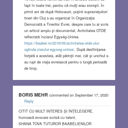
fapt în toate trei, pentru că mulţi erau sionişti. În
primii ani de după Holocaust, puţinii supravieţuitori
tineri din Cluj s-au organizat în Organizaţia
Democrată a Tinerilor Evrei, despre care tu ai scris
un articol amplu şi documentat, Activitatea OTDE
reflectată înziarul Egység-Unirea.
https://baabel.ro/2016/05/activitatea-otde-ului-
oglinda-ziarului-egyseg-unirea/
. După desfiinţarea
forţată a acesteia, atât părinţii mei, cât şi unchiul s-
au rupt de viaţa evreiască pentru o lungă perioadă
de timp.
BORIS MEHR
commented on September 17, 2020
Reply
CITIT CU MULT INTERES ȘI ÎNȚELEGERE,
frumoasă evocare scrisă cu talent,
SHANA TOVA TUTUROR BAABELIENILOR