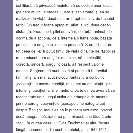
echilibrul, să privească înainte, să se dedice unor idealuri
(pe care atunci le credeau juste şi salvatoare) şi să se
realizeze în viaţă, dacă nu s-ar fi rupt definitiv de trecutul
teribil (un trecut foarte apropiat, aflat la nici două decenii
distanţă). Erau tineri, plini de avânt, de forţă, animaţi de
dorinţa de a acţiona, de a întemeia o lume nouă, bazată
pe egalitate de şanse, o lume prosperă. S-au eliberat de
tot ceea ce i-ar fi putut ţintui de viaţa dinainte de război şi
m-au educat cum au ştiut mai bine, să fiu cinstită,
corectă, sinceră, sârguincioasă, să respect valorile
morale. Simţeam că sunt iubită şi protejată în mediul
familial şi am mai avut norocul fantastic a doi bunici
„adoptaţi”. În aceste condiţii, mulţi ani nu am simţit lipsa
istoriei şi tradiţiei familiei mele. O parte din ea avea să se
reconstituie de-a lungul anilor din crâmpeie de amintiri,
printre care şi secvenţele (aproape cinematografice)
despre Bănişor, mai ales că le puteam vizualiza, privind
două fotografii păstrate, ca prin miracol: una făcută prin
1935, în curtea casei lui Olga Fischman şi alta, făcută
lângă monumentul din centrul satului, prin 1941-1942.