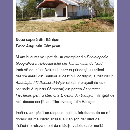
Noua capelă din Bănişor
Foto: Augustin Câmpean
M-am bucurat să-i pot da un exemplar din
Enciclopedia
Geografică a Holocaustului din Transilvania de Nord
,
tradusă de mine. Volumul, care cuprinde şi un articol
despre evreii din Bănişor şi destinul lor tragic, a fost dăruit
Asociaţiei Fiii Satului Bănişor
(al cărui preşedinte este
părintele Augustin Câmpean) din partea
Asociaţiei
Fischman pentru Memoria Evreilor din Bănişor
înfiinţată de
noi, descendenţii familiilor evreieşti din Bănişor.
Încă nu am găsit un răspuns logic la întrebarea de ce-mi
doresc să mă întorc
acasă
la Bănişor, dar simt că
rădăcinile retezate pot da mlădiţe viabile care merită