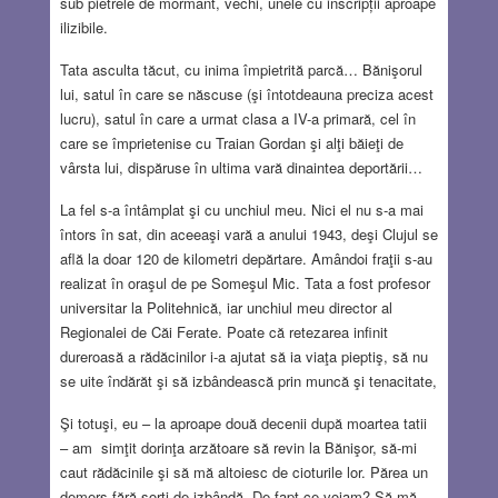
sub pietrele de mormânt, vechi, unele cu inscripții aproape
ilizibile.
Tata asculta tăcut, cu inima împietrită parcă… Bănişorul
lui, satul în care se născuse (şi întotdeauna preciza acest
lucru), satul în care a urmat clasa a IV-a primară, cel în
care se împrietenise cu Traian Gordan şi alţi băieţi de
vârsta lui, dispăruse în ultima vară dinaintea deportării…
La fel s-a întâmplat şi cu unchiul meu. Nici el nu s-a mai
întors în sat, din aceeaşi vară a anului 1943, deşi Clujul se
află la doar 120 de kilometri depărtare. Amândoi fraţii s-au
realizat în oraşul de pe Someşul Mic. Tata a fost profesor
universitar la Politehnică, iar unchiul meu director al
Regionalei de Căi Ferate. Poate că retezarea infinit
dureroasă a rădăcinilor i-a ajutat să ia viaţa pieptiş, să nu
se uite îndărăt şi să izbândească prin muncă şi tenacitate,
Şi totuşi, eu – la aproape două decenii după moartea tatii
– am simţit dorinţa arzătoare să revin la Bănişor, să-mi
caut rădăcinile şi să mă altoiesc de cioturile lor. Părea un
demers fără sorţi de izbândă. De fapt ce voiam? Să mă