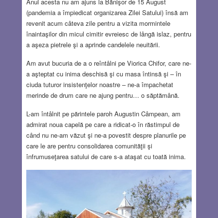
Anul acesta nu am ajuns la Bănişor de 15 August
(pandemia a împiedicat organizarea Zilei Satului) însă am
revenit acum câteva zile pentru a vizita mormintele
înaintaşilor din micul cimitir evreiesc de lângă islaz, pentru
a aşeza pietrele şi a aprinde candelele neuitării.
Am avut bucuria de a o reîntâlni pe Viorica Chifor, care ne-
a aşteptat cu inima deschisă şi cu masa întinsă şi – în
ciuda tuturor insistenţelor noastre – ne-a împachetat
merinde de drum care ne ajung pentru… o săptămână.
L-am întâlnit pe părintele paroh Augustin Câmpean, am
admirat noua capelă pe care a ridicat-o în răstimpul de
când nu ne-am văzut şi ne-a povestit despre planurile pe
care le are pentru consolidarea comunităţii şi
înfrumuseţarea satului de care s-a ataşat cu toată inima.