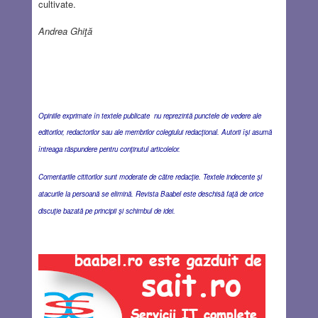
cultivate.
Andrea Ghiţă
Opiniile exprimate în textele publicate nu reprezintă punctele de vedere ale
editorilor, redactorilor sau ale membrilor colegiului redacţional. Autorii îşi asumă
întreaga răspundere pentru conţinutul articolelor.
Comentariile cititorilor sunt moderate de către redacţie. Textele indecente şi
atacurile la persoană se elimină. Revista Baabel este deschisă faţă de orice
discuţie bazată pe principii şi schimbul de idei.