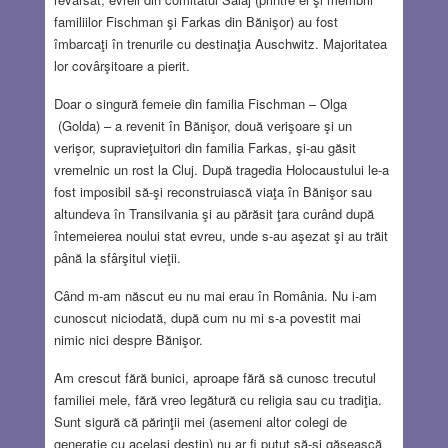
familiilor Fischman şi Farkas din Bănişor) au fost
îmbarcaţi în trenurile cu destinaţia Auschwitz. Majoritatea
lor covârşitoare a pierit.
Doar o singură femeie din familia Fischman – Olga
(Golda) – a revenit în Bănişor, două verişoare şi un
verişor, supravieţuitori din familia Farkas, şi-au găsit
vremelnic un rost la Cluj. După tragedia Holocaustului le-a
fost imposibil să-şi reconstruiască viaţa în Bănişor sau
altundeva în Transilvania şi au părăsit ţara curând după
întemeierea noului stat evreu, unde s-au aşezat şi au trăit
până la sfârşitul vieţii.
Când m-am născut eu nu mai erau în România. Nu i-am
cunoscut niciodată, după cum nu mi s-a povestit mai
nimic nici despre Bănişor.
Am crescut fără bunici, aproape fără să cunosc trecutul
familiei mele, fără vreo legătură cu religia sau cu tradiţia.
Sunt sigură că părinţii mei (asemeni altor colegi de
generaţie cu acelaşi destin) nu ar fi putut să-şi găsească