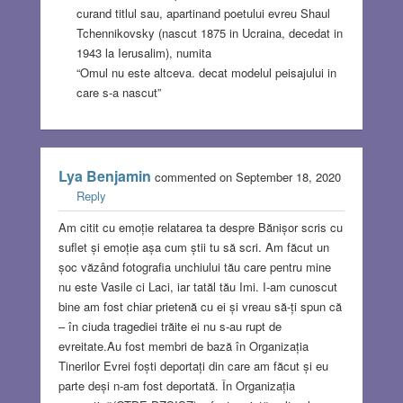
curand titlul sau, apartinand poetului evreu Shaul
Tchennikovsky (nascut 1875 in Ucraina, decedat in
1943 la Ierusalim), numita
“Omul nu este altceva. decat modelul peisajului in
care s-a nascut”
Lya Benjamin
commented on September 18, 2020
Reply
Am citit cu emoție relatarea ta despre Bănișor scris cu
suflet și emoție așa cum știi tu să scri. Am făcut un
șoc văzând fotografia unchiului tău care pentru mine
nu este Vasile ci Laci, iar tatăl tău Imi. I-am cunoscut
bine am fost chiar prietenă cu ei și vreau să-ți spun că
– în ciuda tragediei trăite ei nu s-au rupt de
evreitate.Au fost membri de bază în Organizația
Tinerilor Evrei foști deportați din care am făcut și eu
parte deși n-am fost deportată. În Organizația