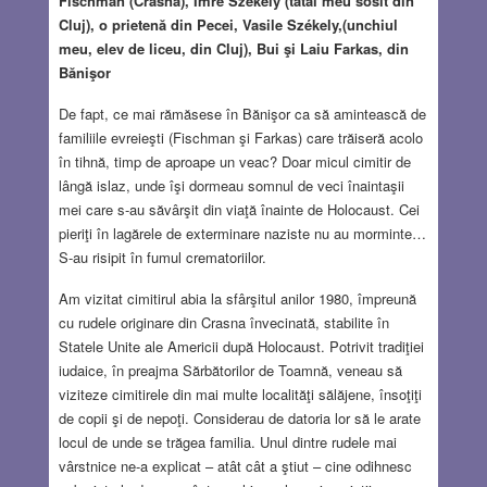
Fischman (Crasna), Imre Székely (tatăl meu sosit din
Cluj), o prietenă din Pecei, Vasile Székely,(unchiul
meu, elev de liceu, din Cluj), Bui şi Laiu Farkas, din
Bănişor
De fapt, ce mai rămăsese în Bănişor ca să amintească de
familiile evreieşti (Fischman şi Farkas) care trăiseră acolo
în tihnă, timp de aproape un veac? Doar micul cimitir de
lângă islaz, unde îşi dormeau somnul de veci înaintaşii
mei care s-au săvârşit din viaţă înainte de Holocaust. Cei
pieriţi în lagărele de exterminare naziste nu au morminte…
S-au risipit în fumul crematoriilor.
Am vizitat cimitirul abia la sfârşitul anilor 1980, împreună
cu rudele originare din Crasna învecinată, stabilite în
Statele Unite ale Americii după Holocaust. Potrivit tradiţiei
iudaice, în preajma Sărbătorilor de Toamnă, veneau să
viziteze cimitirele din mai multe localităţi sălăjene, însoţiţi
de copii şi de nepoţi. Considerau de datoria lor să le arate
locul de unde se trăgea familia. Unul dintre rudele mai
vârstnice ne-a explicat – atât cât a ştiut – cine odihnesc