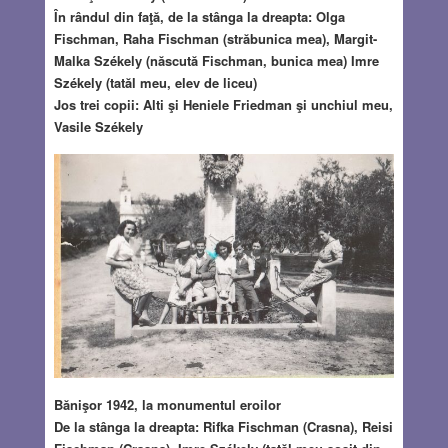
În rândul din faţă, de la stânga la dreapta: Olga
Fischman, Raha Fischman (străbunica mea), Margit-
Malka Székely (născută Fischman, bunica mea) Imre
Székely (tatăl meu, elev de liceu)
Jos trei copii: Alti şi Heniele Friedman şi unchiul meu,
Vasile Székely
Bănişor 1942, la monumentul eroilor
De la stânga la dreapta: Rifka Fischman (Crasna), Reisi