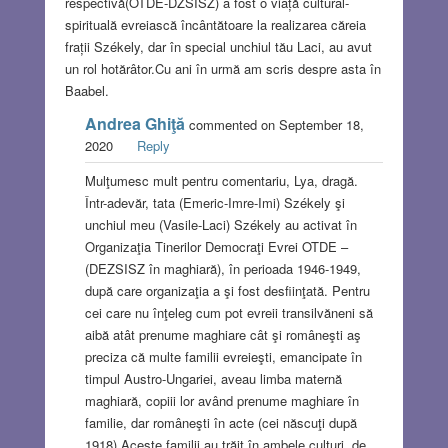
respectivă(OTDE-DZSISZ) a fost o viață cultural-
spirituală evreiască încântătoare la realizarea căreia
frații Székely, dar în special unchiul tău Laci, au avut
un rol hotărâtor.Cu ani în urmă am scris despre asta în
Baabel.
Andrea Ghiţă
commented on September 18,
2020
Reply
Mulţumesc mult pentru comentariu, Lya, dragă.
Într-adevăr, tata (Emeric-Imre-Imi) Székely şi
unchiul meu (Vasile-Laci) Székely au activat în
Organizaţia Tinerilor Democraţi Evrei OTDE –
(DEZSISZ în maghiară), în perioada 1946-1949,
după care organizaţia a şi fost desfiinţată. Pentru
cei care nu înţeleg cum pot evreii transilvăneni să
aibă atât prenume maghiare cât şi româneşti aş
preciza că multe familii evreieşti, emancipate în
timpul Austro-Ungariei, aveau limba maternă
maghiară, copiii lor având prenume maghiare în
familie, dar româneşti în acte (cei născuţi după
1918).Aceste familii au trăit în ambele culturi, de