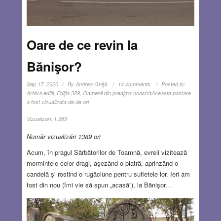
Oare de ce revin la
Bănişor?
Sep 17, 2020
By
Andrea Ghiţă
14 comments
Posted in:
Arhiva editii
,
Ediţia 329
,
Oamenii din preajma noastră
Aceasta postare
a fost vizualizata de de ori
Vizualizari:
1,389
Număr vizualizări 1389 ori
Acum, în pragul Sărbătorilor de Toamnă, evreii vizitează
mormintele celor dragi, aşezând o piatră, aprinzând o
candelă şi rostind o rugăciune pentru sufletele lor. Ieri am
fost din nou (îmi vie să spun „acasă”), la Bănişor…