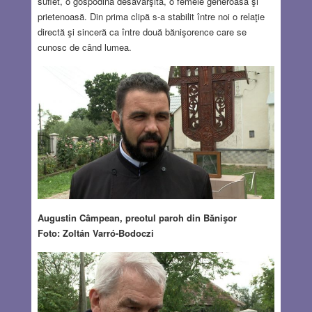
suflet, o gospodină desăvârşită, o femeie generoasă şi
prietenoasă. Din prima clipă s-a stabilit între noi o relaţie
directă şi sinceră ca între două bănişorence care se
cunosc de când lumea.
Augustin Câmpean, preotul paroh din Bănişor
Foto: Zoltán Varró-Bodoczi