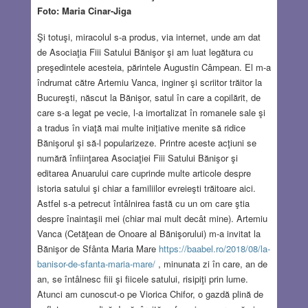
Foto: Maria Cinar-Jiga
Şi totuşi, miracolul s-a produs, via internet, unde am dat
de Asociaţia Fiii Satului Bănişor şi am luat legătura cu
preşedintele acesteia, părintele Augustin Câmpean. El m-a
îndrumat către Artemiu Vanca, inginer şi scriitor trăitor la
Bucureşti, născut la Bănişor, satul în care a copilărit, de
care s-a legat pe vecie, l-a imortalizat în romanele sale şi
a tradus în viaţă mai multe iniţiative menite să ridice
Bănişorul şi să-l popularizeze. Printre aceste acţiuni se
numără înfiinţarea Asociaţiei Fiii Satului Bănişor şi
editarea Anuarului care cuprinde multe articole despre
istoria satului şi chiar a familiilor evreieşti trăitoare aici.
Astfel s-a petrecut întâlnirea fastă cu un om care ştia
despre înaintaşii mei (chiar mai mult decât mine). Artemiu
Vanca (Cetăţean de Onoare al Bănişorului) m-a invitat la
Bănişor de Sfânta Maria Mare
https://baabel.ro/2018/08/la-
banisor-de-sfanta-maria-mare/
, minunata zi în care, an de
an, se întâlnesc fiii şi fiicele satului, risipiţi prin lume.
Atunci am cunoscut-o pe Viorica Chifor, o gazdă plină de