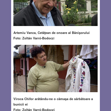
Artemiu Vanca, Cetăţean de onoare al Bănişorului
Foto: Zoltán Varró-Bodocz
i
Viroca Chifor arătându-ne o cămaşa de sărbătoare a
bunicii ei
Foto: Zoltán Varró-Bodoczi