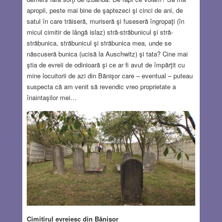
apropii, peste mai bine de şaptezeci şi cinci de ani, de
satul în care trăiseră, muriseră şi fuseseră îngropaţi (în
micul cimitir de lângă islaz) stră-străbunicul şi stră-
străbunica, străbunicul şi străbunica mea, unde se
născuseră bunica (ucisă la Auschwitz) şi tata? Cine mai
ştia de evreii de odinioară şi ce ar fi avut de împărţit cu
mine locuitorii de azi din Bănişor care – eventual – puteau
suspecta că am venit să revendic vreo proprietate a
înaintaşilor mei…
Cimitirul evreiesc din Bănişor