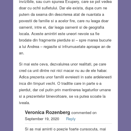
invizibile, sau cum spunea Exupery, care se pot vedea
doar cu ochii sufletului. Dar ele exista, dupa cum ne
putem da seama din descrierea atat de nuantata a
povestii de familie si a acelor fire, care nu leaga doar
oamenii, intre ei, dar leaga oamenii si de geografia
locala. Aceste amintiri este uneori nevoie sa fie
brodate din fragmente pierdute si – spre marea bucurie
a lui Andrea – regasite si infrumusetate aproape an de
an.
Si mai este ceva, dezvaluirea unor realitati, pe care
cred ca unii dintre noi nici macar nu au de ele habar.
Adica prezenta unor familii evreiesti in sate ardelenesti
inca din timpuri vechi. O traditie care in parte s-a
pierdut, dar cel putin prin mentinerea legaturilor umane
si a prezentelor binevoitoare, se va putea scoate la
iveala.
Veronica Rozenberg
commented on
September 19, 2020
Reply
Si as mai aminti o poezie foarte cunsocuta, mai