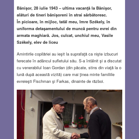
Bănişor, 28 iulie 1943 – ultima vacanţă la Bănişor,
alături de tineri bănişoreni în strai sărbătoresc.
În picioare, în mijloc, tatăl meu, Imre Székely, în
uniforma detaşamentului de muncă pentru evrei din
armata maghiară. Jos, culcat, unchiul meu, Vasile
Székely, elev
de liceu
Amintirile copilăriei au ieşit la suprafaţă ca nişte izbucuri
ferecate în adâncul sufletului său. S-a întâlnit şi a discutat
cu venerabilul Ioan Gordan (din păcate, stins din viaţă la o
lună după această vizită) care mai ţinea minte familiile
evreieşti Fischman şi Farkas, dinainte de război.