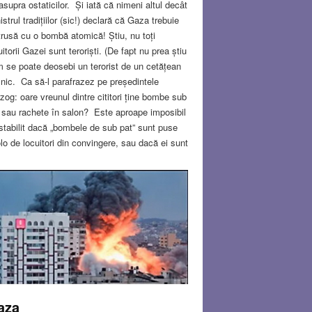
asupra ostaticilor. Și iată că nimeni altul decât
istrul tradițiilor (sic!) declară că Gaza trebuie
trusă cu o bombă atomică! Știu, nu toți
uitorii Gazei sunt teroriști. (De fapt nu prea știu
 se poate deosebi un terorist de un cetățean
nic. Ca să-l parafrazez pe președintele
zog: oare vreunul dintre cititori ține bombe sub
 sau rachete în salon? Este aproape imposibil
stabilit dacă „bombele de sub pat” sunt puse
lo de locuitori din convingere, sau dacă ei sunt
loatați în mod cinic de Hamas, ca scuturi
ne.) Dar nu despre asta vreau să vorbesc
i, ci despre ostaticii aflați în Gaza. Trebuie să-
acrificăm și pe ei chiar așa, fără niciun
upul? Ministrul tradițiilor ar trebui să fie primul
e să știe că răspunsul este NU, pentru că la
stă situație se aplică două principii
damentale ale iudaismului.
Read more…
V 9, 2023
32 COMMENTS
aza