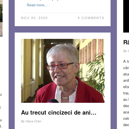
a
Read more…
NOV 30, 2023
6 COMMENTS
S
Ră
By
A t
cân
atu
ani
efo
tra
i
au 
deo
c
Au trecut cincizeci de ani…
ace
cel
u
By
Hava Oren
dec
t.