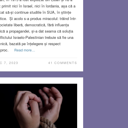
t primit nici în Israel, nici în Iordania, așa că a
cat să-și continue studiile în SUA, în științe
itice. Și acolo s-a produs miracolul: trăind într-
ocietate liberă, democratică, fără influența
nică a propagandei, și-a dat seama că soluția
flictului Israelo-Palestinian trebuie să fie una
nică, bazată pe înțelegere și respect
iproc.
Read more…
C 7, 2023
41 COMMENTS