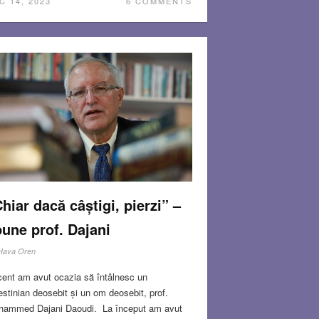
C 14, 2023
6 COMMENTS
hiar dacă câștigi, pierzi” –
une prof. Dajani
Hava Oren
ent am avut ocazia să întâlnesc un
estinian deosebit și un om deosebit, prof.
ammed Dajani Daoudi. La început am avut