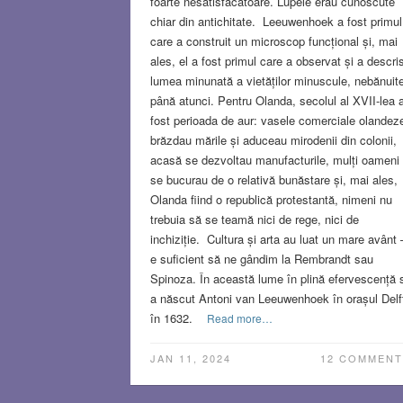
foarte nesatisfăcătoare. Lupele erau cunoscute
chiar din antichitate. Leeuwenhoek a fost primul
care a construit un microscop funcțional și, mai
ales, el a fost primul care a observat și a descri
lumea minunată a vietăților minuscule, nebănuit
până atunci. Pentru Olanda, secolul al XVII-lea 
fost perioada de aur: vasele comerciale olandez
brăzdau mările și aduceau mirodenii din colonii,
acasă se dezvoltau manufacturile, mulți oameni
se bucurau de o relativă bunăstare și, mai ales,
Olanda fiind o republică protestantă, nimeni nu
trebuia să se teamă nici de rege, nici de
inchiziție. Cultura și arta au luat un mare avânt 
e suficient să ne gândim la Rembrandt sau
Spinoza. În această lume în plină efervescență 
a născut Antoni van Leeuwenhoek în orașul Delf
în 1632.
Read more…
JAN 11, 2024
12 COMMENT