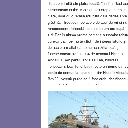
Era construită din piatra locală, în stilul Bauhau
caracteristic anilor 1930: cu linii drepte, simple,
clare, doar cu o terasă rotunjită care dădea spre
grădină. Trecusem pe acolo de zeci de ori și nu
remarcasem niciodată, ascunsă cum era după
zid. Dar în ultima vreme primăria a instalat tăbliț
cu explicații pe multe clădiri de interes istoric și
de acolo am aflat că se numea „Vila Lea” și
fusese construită în 1934 de avocatul Nassib
Abcarius Bey pentru soția sa Lea, născută
Tenebaum. Lea Tenenbaum este un nume cât s
poate de comun la Ierusalim, dar Nassib Abcari
Bey?? Nassib putea să fi fost arab, dar Abcariu
nu sună deloc a nume arab. Datele sumare de 
tăblița albastră m-au intrigat, am căutat pe Goog
și am dat peste o adevărată telenovelă din
Ierusalimul de acum 100 de ani.
Read more…
NOV 1, 2023
12 COMMENT