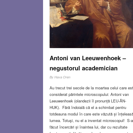
Antoni van Leeuwenhoek –
negustorul academician
By
Hava Oren
Au trecut trei secole de la moartea celui care es
considerat părintele microscopului: Antoni van
Leeuwenhoek (olandezii îl pronunță LEU-ĂN-
HUK). Fără îndoială că el a schimbat pentru
totdeauna modul în care este văzută și înțeleas
lumea. Totuşi, nu el a inventat microscopul! S-
făcut încercări și înaintea lui, dar cu rezultate