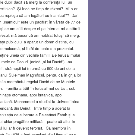
le dubii dacă să merg la conferința lui: un
estinian? Și încă pe timp de război? Mi s-ar
ea reproșa că am legături cu inamicul?? Dar
 „inamicul” este un pacifist în vârstă de 77 de
 și ce am citit despre el pe internet mi-a stârnit
eresul, mă bucur că am hotărât totuși să merg.
fața publicului a apărut un domn distins, cu
e molcomă, și întâi de toate s-a prezentat.
rține uneia din vechile familii ale Ierusalimului
umele de Daoudi (adică „al lui David”) l-au
mit strămoșii lui în urmă cu 500 de ani de la
tanul Suleiman Magnificul, pentru că în grija lor
afla mormântul regelui David de pe Muntele
n. Familia a trăit în Ierusalimul de Est, sub
inație otomană, apoi britanică, apoi
daniană. Mohammed a studiat la Universitatea
ricană din Beirut. Între timp a aderat la
anizația de eliberare a Palestinei Fatah și a
ut chiar pregătire militară – poate că altul în
ul lui ar fi devenit terorist. Ca membru în
ah, în 1975 a fost expulzat din Liban și nu a