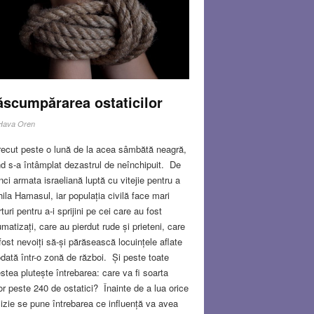
scumpărarea ostaticilor
Hava Oren
recut peste o lună de la acea sâmbătă neagră,
d s-a întâmplat dezastrul de neînchipuit. De
nci armata israeliană luptă cu vitejie pentru a
hila Hamasul, iar populația civilă face mari
rturi pentru a-i sprijini pe cei care au fost
umatizați, care au pierdut rude și prieteni, care
fost nevoiți să-și părăsească locuințele aflate
dată într-o zonă de război. Și peste toate
stea plutește întrebarea: care va fi soarta
or peste 240 de ostatici? Înainte de a lua orice
izie se pune întrebarea ce influență va avea