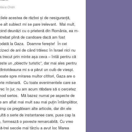
Hava Oren
zilele acestea de război și de nesiguranță,
ce alt subiect mi se pare irelevant. Mai mult,
bind deunăzi cu o prietenă din România, ea m-
ntrebat plină de candoare dacă am fost
odată la Gaza. Doamne ferește! În cei
cizeci de ani de când trăiesc în Israel nici nu
a trecut prin minte așa ceva – întâi pentru că
este un „obiectiv turistic”, dar mai ales pentru
dintotdeauna mi s-a părut un cuib de viespi.
poate spre mirarea multor cititori, Gaza are o
orie milenară. Cu toate evenimentele care se
rec în jur, nu am acum răbdare să o cercetez
mod serios. Mă bazez numai pe aspecte de
e am aflat mai mult sau mai puțin întâmplător,
timp ce pregăteam alte articole, dar din ele
ultă o serie de instantanee care, puse cap la
, formează o poveste remarcabilă. Cu vreo
ă-trei secole mai târziu a avut loc Marea