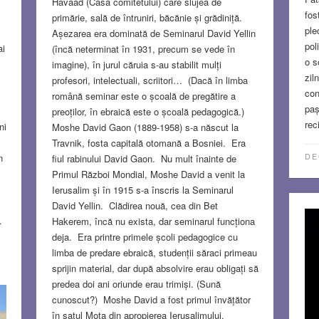
Havaad (Casa comitetului) care slujea de
fos
primărie, sală de întruniri, băcănie și grădiniță.
ple
Așezarea era dominată de Seminarul David Yellin
pol
ai
(încă neterminat în 1931, precum se vede în
o s
imagine), în jurul căruia s-au stabilit mulți
zil
profesori, intelectuali, scriitori… (Dacă în limba
con
română seminar este o școală de pregătire a
paș
preoților, în ebraică este o școală pedagogică.)
rec
ni
Moshe David Gaon (1889-1958) s-a născut la
Travnik, fosta capitală otomană a Bosniei. Era
DE
n
fiul rabinului David Gaon. Nu mult înainte de
Primul Război Mondial, Moshe David a venit la
Ierusalim și în 1915 s-a înscris la Seminarul
David Yellin. Clădirea nouă, cea din Bet
.
Hakerem, încă nu exista, dar seminarul funcționa
deja. Era printre primele școli pedagogice cu
limba de predare ebraică, studenții săraci primeau
sprijin material, dar după absolvire erau obligați să
 a
predea doi ani oriunde erau trimiși. (Sună
cunoscut?) Moshe David a fost primul învățător
în satul Moța din apropierea Ierusalimului.