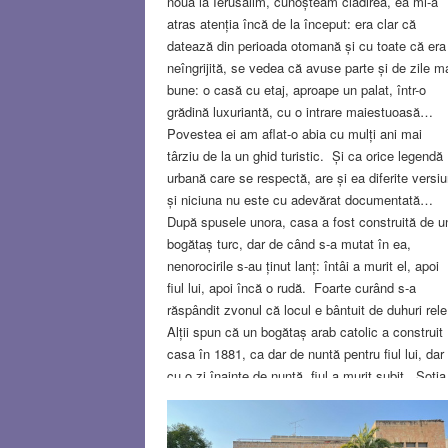
nouă la Ierusalim, cunoșteam clădirea, ea mi-a
atras atenția încă de la început: era clar că
datează din perioada otomană și cu toate că era
neîngrijită, se vedea că avuse parte și de zile m
bune: o casă cu etaj, aproape un palat, într-o
grădină luxuriantă, cu o intrare maiestuoasă…
Povestea ei am aflat-o abia cu mulți ani mai
târziu de la un ghid turistic. Și ca orice legendă
urbană care se respectă, are și ea diferite versiu
și niciuna nu este cu adevărat documentată…
După spusele unora, casa a fost construită de u
bogătaș turc, dar de când s-a mutat în ea,
nenorocirile s-au ținut lanț: întâi a murit el, apoi
fiul lui, apoi încă o rudă. Foarte curând s-a
răspândit zvonul că locul e bântuit de duhuri rele
Alții spun că un bogătaș arab catolic a construit
casa în 1881, ca dar de nuntă pentru fiul lui, dar
cu o zi înainte de nuntă, fiul a murit subit. Soția
bogătașului nu putea admite pierderea fiului. Ea
îmbrăcat cadavrul în haine de mire, l-a proptit ca
să nu cadă, a adus mireasa și a poruncit să se