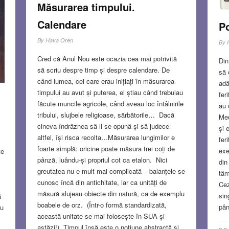
Măsurarea timpului.
Calendare
Po
By
Hava Oren
By
Cred că Anul Nou este ocazia cea mai potrivită
Din
să scriu despre timp și despre calendare. De
să 
când lumea, cei care erau inițiați în măsurarea
adă
timpului au avut și puterea, ei știau când trebuiau
fer
făcute muncile agricole, când aveau loc întâlnirile
au 
tribului, slujbele religioase, sărbătorile… Dacă
Med
cineva îndrăznea să li se opună și să judece
și 
altfel, își risca recolta…Măsurarea lungimilor e
fer
foarte simplă: oricine poate măsura trei coți de
exe
te
pânză, luându-și propriul cot ca etalon. Nici
din
greutatea nu e mult mai complicată – balanțele se
tăm
cunosc încă din antichitate, iar ca unități de
Cez
măsură slujeau obiecte din natură, ca de exemplu
sin
ă
boabele de orz. (Într-o formă standardizată,
pân
au
această unitate se mai folosește în SUA și
astăzi!). Timpul însă este o noțiune abstractă și