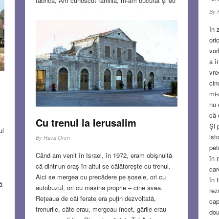
fabrică, Am cunoscut familia, m-am bucurat și eu
de traiul bun, am făcut împreună cu S. câteva
By
excursii și la vreo două zile după Yom Kipur
În 
aveam biletul de întoarcere. Numai că… La
ori
sfârșitul sărbătorii de Yom Kipur s-a dat drumul la
vor
televizor și am rămas cu toții înlemniți. În Israel
a î
era război!
Read more…
vre
cin
OCT 19, 2023
13 COMMENTS
mi-
nu 
că 
Cu trenul la Ierusalim
Și 
ul
ist
By
Hava Oren
pet
Când am venit în Israel, în 1972, eram obișnuită
în 
că dintr-un oraș în altul se călătorește cu trenul.
car
Aici se mergea cu precădere pe șosele, ori cu
în 
ă
autobuzul, ori cu mașina proprie – cine avea.
rez
Rețeaua de căi ferate era puțin dezvoltată,
cap
trenurile, câte erau, mergeau încet, gările erau
dou