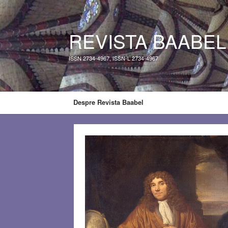
REVISTA BAABEL
ISSN 2734-4967, ISSN-L 2734-4967
Despre Revista Baabel