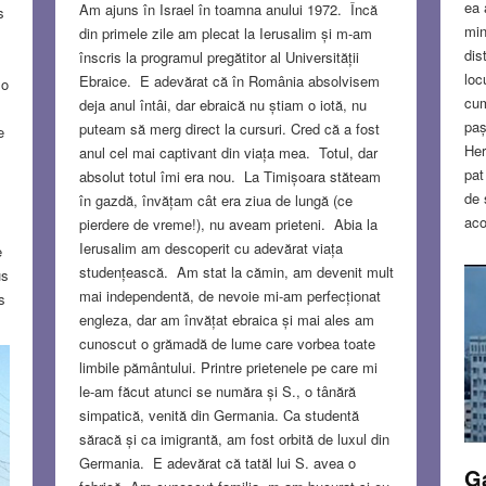
ea 
Am ajuns în Israel în toamna anului 1972. Încă
s
min
din primele zile am plecat la Ierusalim și m-am
dis
înscris la programul pregătitor al Universității
loc
Ebraice. E adevărat că în România absolvisem
 o
cum
deja anul întâi, dar ebraică nu știam o iotă, nu
paș
puteam să merg direct la cursuri. Cred că a fost
e
Her
anul cel mai captivant din viața mea. Totul, dar
pat
absolut totul îmi era nou. La Timișoara stăteam
de 
în gazdă, învățam cât era ziua de lungă (ce
aco
pierdere de vreme!), nu aveam prieteni. Abia la
exp
Ierusalim am descoperit cu adevărat viața
e
uma
studențească. Am stat la cămin, am devenit mult
us
aic
mai independentă, de nevoie mi-am perfecționat
s
i s
engleza, dar am învățat ebraica și mai ales am
pe
scr
cunoscut o grămadă de lume care vorbea toate
le
car
limbile pământului. Printre prietenele pe care mi
cea
le-am făcut atunci se număra și S., o tânără
fun
simpatică, venită din Germania. Ca studentă
săracă și ca imigrantă, am fost orbită de luxul din
S
NO
Germania. E adevărat că tatăl lui S. avea o
G