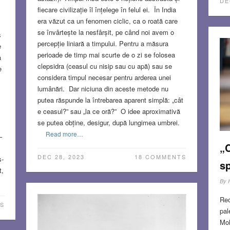
DE
fiecare civilizație îl înțelege în felul ei. În India
era văzut ca un fenomen ciclic, ca o roată care
se învârtește la nesfârșit, pe când noi avem o
s
percepție liniară a timpului. Pentru a măsura
e
perioade de timp mai scurte de o zi se folosea
a
clepsidra (ceasul cu nisip sau cu apă) sau se
e
considera timpul necesar pentru arderea unei
lumânări. Dar niciuna din aceste metode nu
putea răspunde la întrebarea aparent simplă: „cât
e ceasul?” sau „la ce oră?” O idee aproximativă
se putea obține, desigur, după lungimea umbrei.
Read more…
–
„C
DEC 28, 2023
18 COMMENTS
s-
sp
t,
By
Rec
S
pal
Moh