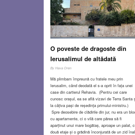
facă nunta – după care și-a pierdut mințile și și-
dat și ea sufletul.
Read more…
NOV 16, 2023
4 COMMENT
O poveste de dragoste din
Ierusalimul de altădată
By
Hava Oren
Mă plimbam împreună cu fratele meu prin
Ierusalim, când deodată el s-a oprit în fața unei
case din cartierul Rehavia. (Pentru cei care
cunosc orașul, ea se află vizavi de Terra Santa ș
la câțiva pași de reședința primului-ministru.)
Spre deosebire de clădirile din jur, nu era un blo
cu apartamente, ci o vilă care părea să fi
aparținut unui mare bogătaș, aproape un palat, c
două etaje și o grădină înconjurată de un zid înal