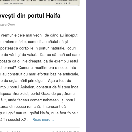
vești din portul Haifa
Hava Oren
 vremurile cele mai vechi, de când au început
cutreiere mările, oamenii au căutat să-și
postească corăbiile în porturi naturale, locuri
ite de vânt și de valuri. Dar ce să facă cei care
coasta ca o linie dreaptă, ca de exemplu estul
iteranei? Comerțul maritim era o necesitate
ei au construit cu mari eforturi bazine artificiale,
ite de urgia mării prin diguri. Așa a fost de
mplu portul Așkelon, construit de filisteni încă
 Epoca Bronzului, portul Gaza de pe „Drumul
âii”, unde făceau comerț nabateenii și portul
area din epoca romană. Interesant că
gurul golf natural, golful Haifa, nu a fost folosit
ă în secolul XX.
Read more…