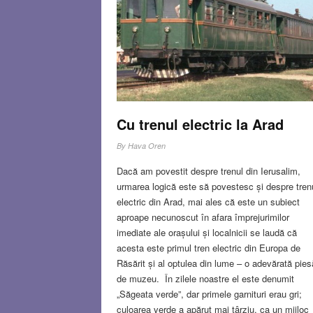
Cu trenul electric la Arad
By
Hava Oren
Dacă am povestit despre trenul din Ierusalim,
urmarea logică este să povestesc și despre tren
electric din Arad, mai ales că este un subiect
aproape necunoscut în afara împrejurimilor
imediate ale orașului și localnicii se laudă că
acesta este primul tren electric din Europa de
Răsărit și al optulea din lume – o adevărată pies
de muzeu. În zilele noastre el este denumit
„Săgeata verde”, dar primele garnituri erau gri;
culoarea verde a apărut mai târziu, ca un mijloc