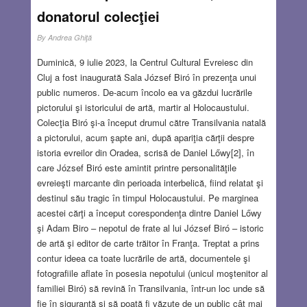
donatorul colecţiei
By
Andrea Ghiţă
Duminică, 9 iulie 2023, la Centrul Cultural Evreiesc din
Cluj a fost inaugurată Sala József Biró în prezenţa unui
public numeros. De-acum încolo ea va găzdui lucrările
pictorului şi istoricului de artă, martir al Holocaustului.
Colecţia Biró şi-a început drumul către Transilvania natală
a pictorului, acum şapte ani, după apariţia cărţii despre
istoria evreilor din Oradea, scrisă de Daniel Lőwy[2], în
care József Biró este amintit printre personalităţile
evreieşti marcante din perioada interbelică, fiind relatat şi
destinul său tragic în timpul Holocaustului. Pe marginea
acestei cărţi a început corespondenţa dintre Daniel Lőwy
şi Adam Biro – nepotul de frate al lui József Biró – istoric
de artă şi editor de carte trăitor în Franţa. Treptat a prins
contur ideea ca toate lucrările de artă, documentele şi
fotografiile aflate în posesia nepotului (unicul moştenitor al
familiei Biró) să revină în Transilvania, într-un loc unde să
fie în siguranţă şi să poată fi văzute de un public cât mai