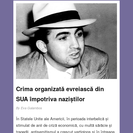
Crima organizată evreiască din
SUA împotriva naziștilor
By
Eva Galambos
În Statele Unite ale Americii, în perioada interbelică și
stimulat de anii de criză economică, cu multă sărăcie și
tragedii, antisemitismul a crescut vertiginos și în întreaga