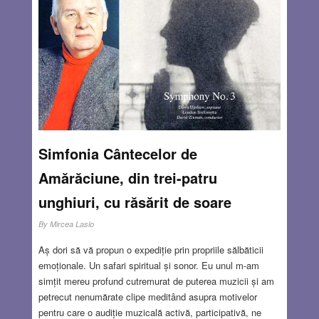
validarea „lansării”, în următoarea jumătate de oră pionierul
trebuia să prezinte arbitrului modelul recuperat. Fiecare
concurent avea dreptul la trei lansări, considerându-se cea
mai bună – adică timpul cel mai lung. La prima lansare
modelul meu a căzut într-o baltă, fiind imposibil de
recuperat și ca atare această lansare a fost descalificată.
Noroc că domnul instructor Chirica mă pusese să
construiesc trei modele.
Read more…
Simfonia Cântecelor de
JUL 13, 2023
14 COMMENTS
Amărăciune, din trei-patru
unghiuri, cu răsărit de soare
By
Mircea Laslo
Aș dori să vă propun o expediție prin propriile sălbăticii
emoționale. Un safari spiritual și sonor. Eu unul m-am
simțit mereu profund cutremurat de puterea muzicii și am
petrecut nenumărate clipe meditând asupra motivelor
pentru care o audiție muzicală activă, participativă, ne