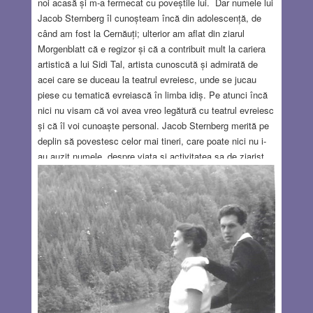
noi acasă și m-a fermecat cu poveștile lui. Dar numele lui
Jacob Sternberg îl cunoșteam încă din adolescență, de
când am fost la Cernăuți; ulterior am aflat din ziarul
Morgenblatt că e regizor și că a contribuit mult la cariera
artistică a lui Sidi Tal, artista cunoscută și admirată de
acei care se duceau la teatrul evreiesc, unde se jucau
piese cu tematică evreiască în limba idiș. Pe atunci încă
nici nu visam că voi avea vreo legătură cu teatrul evreiesc
și că îl voi cunoaște personal. Jacob Sternberg merită pe
deplin să povestesc celor mai tineri, care poate nici nu i-
au auzit numele, despre viața și activitatea sa de ziarist,
poet, activist cultural implicat în viața evreilor din România
și mai ales despre activitatea sa ca regizor și formator de
artiști. Jacob Sternberg s-a născut în 19 aprilie 1890 la
Lipcani, un orășel (ștetl) din Basarabia și a primit o
educație tradițională evreiască, dar totodată a cunoscut și
literatura clasică rusă, germană, idiș și ebraică. Sternberg
se considera discipolul marelui fabulist Eliezer Steinbarg,
animatorul spiritual al vieții culturale din Lipcani. În 1913 s-
a stabilit la București, unde a rămas până în 1940,
devenind una dintre personalitățile cele mai active din