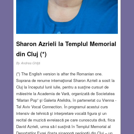
Sharon Azrieli la Templul Memorial
din Cluj (*)
By
Andrea Ghiţă
(*) The English version is after the Romanian one.
Soprana de renume internaţional Sharon Azrieli a sosit la
Cluj la începutul lunii iulie, pentru a susţine cursuri de
măiestrie la Academia de Vară, organizată de Societatea
“Marian Pop” şi Galeria Atelidra, în parteneriat cu Vienna -
Tel Aviv Vocal Connection. În programul acestui curs
intensiv de tehnică şi interpretare vocală figura şi un
recital de muzică evreiască pe care cunoscuta divă, fiica
David Azrieli, urma să-l susţină în Templul Memorial al
Deportaţilor Evrei (fosta sinagogă neologă) din Cluj – un