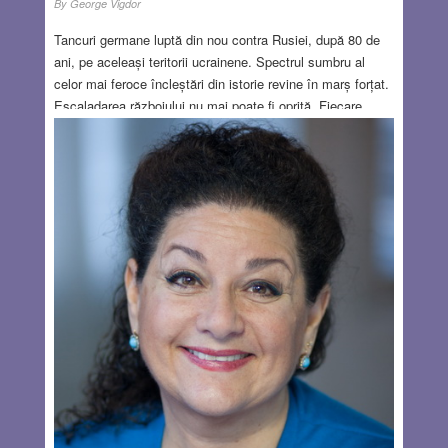
By
George Vigdor
Tancuri germane luptă din nou contra Rusiei, după 80 de
ani, pe aceleași teritorii ucrainene. Spectrul sumbru al
celor mai feroce încleștări din istorie revine în marș forțat.
Escaladarea războiului nu mai poate fi oprită. Fiecare
dintre părțile beligerante e convinsă că poate învinge și nu
mai poate da înapoi din narativa belicos-triumfalistă. 70 de
ani de destindere și reconciliere ruso-germană, de relativă
prosperitate și pace europeană au fost aruncate la lada de
gunoi a istoriei de către expansionismul mesianic rusesc
și neo imperialismul agresiv american. Mă oripilează
gândul că în fapt, societatea în ansamblul ei nu este
resetabilă, ci indivizii înșiși de pretutindeni sunt resetabili.
Se confiscă pe rând valorile personale: religia, familia,
națiunea, sexul și totul devine valoare de consum, de
întrebuințare, în primul rând însuși omul.
Read more…
JUL 13, 2023
9 COMMENTS