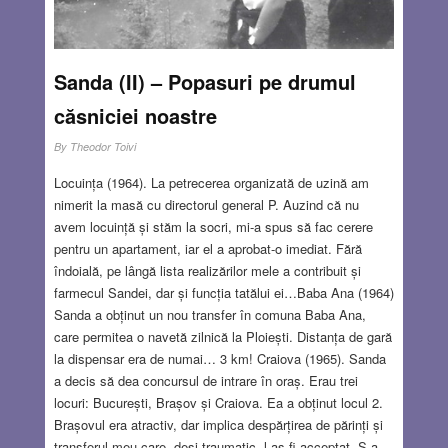
viața culturală evreiască. În 1916 și-a început activitatea
teatrală ca autor și regizor, promovând în special
spectacolele de revistă, cărora le-a dat un caracter
Sanda (II) – Popasuri pe drumul
profund angajat și în același timp atractiv și
modern.
Read more…
căsniciei noastre
By
Theodor Toivi
JUL 13, 2023
5 COMMENTS
Locuința (1964). La petrecerea organizată de uzină am
nimerit la masă cu directorul general P. Auzind că nu
avem locuință și stăm la socri, mi-a spus să fac cerere
pentru un apartament, iar el a aprobat-o imediat. Fără
îndoială, pe lângă lista realizărilor mele a contribuit și
farmecul Sandei, dar și funcția tatălui ei…Baba Ana (1964)
Sanda a obținut un nou transfer în comuna Baba Ana,
care permitea o navetă zilnică la Ploiești. Distanța de gară
la dispensar era de numai… 3 km! Craiova (1965). Sanda
a decis să dea concursul de intrare în oraș. Erau trei
locuri: București, Brașov și Craiova. Ea a obținut locul 2.
Brașovul era atractiv, dar implica despărțirea de părinți și
transferul meu care ,deși traumatic, l-aș fi acceptat. S-a