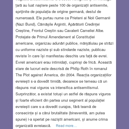
țară au luat naștere peste 100 de organizații antisemite,
sprijinite de populația de origine germană, destul de
numeroasă. Ele purtau nume ca Prieteni ai Noii Germanii
(Nazi Bund), Cămășile Argintii, Apărătorii Credinței
Creștine, Frontul Creștin sau Cavalerii Cameliei Albe.
Protejate de Primul Amendament al Constituției
americane, organizau adunări publice, mărșăluiau pe străzi
cu uniforme naziste și sub stindarde naziste, publicau
reviste în care își manifestau deschis ura față de evrei.
Evreii americani erau intimidați, cuprinși de frică. Această
stare de lucruri este descrisă de Philip Roth în romanul
The Plot against America, din 2004. Reacția organizațiilor
evreiești s-a dovedit timidă, deoarece se temeau că un
răspuns mai viguros va intensifica antisemitismul.
Surprinzător, a existat totuși un astfel de răspuns viguros
și foarte eficient din partea unui segment al populației
evreiești care s-a dovedit curajos, fără teamă de
consecințe și a cărui brutalitate (binevenită, am putea
spune) i-a speriat pe naziștii americani, și anume crima
organizată evreiască.
Read more…