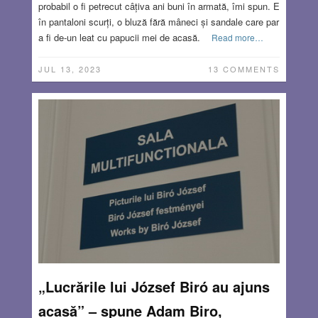
probabil o fi petrecut câțiva ani buni în armată, îmi spun. E
în pantaloni scurți, o bluză fără mâneci și sandale care par
a fi de-un leat cu papucii mei de acasă.
Read more…
JUL 13, 2023
13 COMMENTS
„Lucrările lui József Biró au ajuns
acasă” – spune Adam Biro,