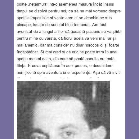
poate „nețărmuri” într-o asemenea măsură încât însuși
timpul se dizolvă pentru noi, ca să nu mai vorbesc despre
spațiile imposibile și vaste care ni se deschid pe sub
pleoape, iscate de sunetul bine temperat. Am fost
avertizat de-a lungul anilor că această pasiune se va știrbi
pentru mine cu vârsta, că fiorul acela va veni mai rar și
mai anemic, dar mă consider nu doar norocos ci și foarte
încăpățânat. Și mai cred și că oricine poate intra în acel
spațiu mental calm, din care să poată asculta cu toată
ființa. E ceva copilăresc în acel proces, o deschidere
nemijlocită spre aventura unei experiențe. Așa că vă invit
alături de mine într-o astfel de aventură. O călătorie ca
aceasta se petrece totodată de ambele părți ale
pleoapelor. Pe dinafară este harta – povestea pe care o
urmărim, toiagul de care ne sprijinim, lumea pe care o
locuim. Pe dinăuntru este teritoriul – copleșitor, șocant de
străin și de sălbatic, un desiș răcoros în care zburdă toate
simțurile, descătușate.
Read more…
JUL 13, 2023
14 COMMENTS