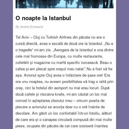
O noapte la Istanbul
By
Andrei Schwartz
Tel Aviv – Cluj cu Turkish Airlines din păcate nu era o
cursă directă, avea o escală de două ore la Istanbul. „Nu e
o tragedie” mi-am zis. „Aerogara de la Istanbul e una dintre
cele mai frumoase din Europa, cu multe restaurante,
cofetării și magazine cu marfă specific turcească. Beau o
cafea și-am plecat spre orașul meu natal.” Nu a fost să fie
așa. Avionul spre Cluj avea o întârziere de șase ore! Era
ora unu noaptea, nu aveam posibilitatea să trag o raită prin
oraș, nici la hotelul din aeroport nu mai erau locuri. După
două cafele și niscaiva knafe, mi-am căutat un loc mai
comod în așteptarea zborului meu – oricum poarta de
plecare a avionului se anunța doar cu o oră înainte de
decolare. Am găsit un loc confortabil într-un fotoliu, alături
de care era și o canapea circulară compusă din mai multe
piese, ocupate din păcate de cei care sosiseră înaintea