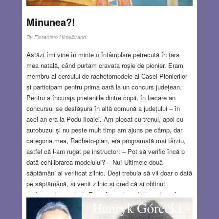
Minunea?!
By
Florentino Himelbrand
Astăzi îmi vine în minte o întâmplare petrecută în țara
mea natală, când purtam cravata roșie de pionier. Eram
membru al cercului de rachetomodele al Casei Pionierilor
și participam pentru prima oară la un concurs județean.
Pentru a încuraja prieteniile dintre copii, în fiecare an
concursul se desfășura în altă comună a județului – în
acel an era la Podu Iloaiei. Am plecat cu trenul, apoi cu
autobuzul și nu peste mult timp am ajuns pe câmp, dar
categoria mea, Racheto-plan, era programată mai târziu,
astfel că l-am rugat pe instructor: – Pot să verific încă o
dată echilibrarea modelului? – Nu! Ultimele două
săptămâni ai verificat zilnic. Deși trebuia să vii doar o dată
pe săptămână, ai venit zilnic și cred că ai obținut
performanța maximă. Era o încurajare dată unui copil
nesigur care își căuta o ocupație. Arbitrii cronometrau
timpul din momentul lansării până la aterizare. Pentru