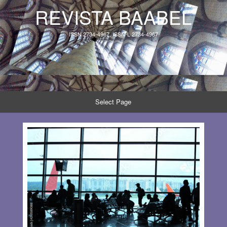
REVISTA BAABEL
ISSN 2734-4967, ISSN-L 2734-4967
Select Page