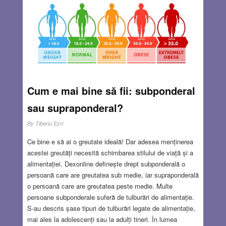
Cum e mai bine să fii: subponderal
sau supraponderal?
By
Tiberiu Ezri
Ce bine e să ai o greutate ideală! Dar adesea menținerea
acestei greutăți necesită schimbarea stilului de viață și a
alimentației. Dexonline definește drept subponderală o
persoană care are greutatea sub medie, iar supraponderală
o persoană care are greutatea peste medie. Multe
persoane subponderale suferă de tulburări de alimentație.
S-au descris șase tipuri de tulburări legate de alimentație,
mai ales la adolescenți sau la adulți tineri. În lumea