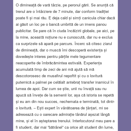
O dimineață de vară târzie, pe peronul gării. Se anunță că
trenul are o întârziere de 7 minute, dar conform tradiției
poate fi și mai rău. E deja cald și simți canicula chiar dacă
ai găsit un loc pe o bancă umbrită de un imens panou
publicitar. Se pare că în ciuda încălzirii globale, pe aici, pe
la mine, această noțiune nu e cunoscută, dar nu e exclus
ca surprizele să apară pe parcurs. Încerc să citesc ziarul
de dimineață, dar o muscă îmi descoperă existența și
dovedește interes pentru părțile mele tegumentare
neacoperite de îmbrăcămintea estivală. Experiența
acumulată timp de zeci de ani mă ajută să mă
descotorosesc de musafirul nepoftit și cu o lovitură
puternică a palmei pe celălalt antebraț transfer inamicul în
lumea de apoi. Dar cum se știe, unii nu învață sau nu
apucă să învețe de la semenii lor, așa că istoria se repetă
și eu am din nou succes, nechemata e terminată, tot dintr-
o lovitură. – Ești expert în vânătoarea de țânțari, mi se
adresează cu o oarecare admirație tânărul așezat lângă
mine, și el în așteptarea trenului. Interlocutorul meu pare a
fi student, dar mai ”bătrânel” ca orice alt student din lume,