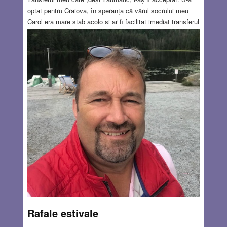
optat pentru Craiova, în speranța că vărul socrului meu
Carol era mare ștab acolo și ar fi facilitat imediat transferul
ei la Ploiești. Dar nu a fost să fie. Problema s-a complicat,
Sanda a obținut transferul după aproape un an. A fost cea
mai lungă despărțire, deși ne-am întâlnit periodic. Daniel
(1966). Într-o noapte rece de noiembrie, la poarta
maternității din Ploiești, așteptam împreună cu mama
Sandei venirea pe lume a primului nostru bebeluș. Abia
dimineața ni s-a permis să vedem tânărul moștenitor de la
fereastră.
Read more…
JUL 13, 2023
9 COMMENTS
Rafale estivale