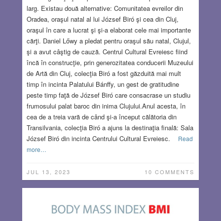
larg. Existau două alternative: Comunitatea evreilor din
Oradea, oraşul natal al lui József Biró şi cea din Cluj,
oraşul în care a lucrat şi şi-a elaborat cele mai importante
cărţi. Daniel Lőwy a pledat pentru oraşul său natal, Clujul,
şi a avut câştig de cauză. Centrul Cultural Evreiesc fiind
încă în construcţie, prin generozitatea conducerii Muzeului
de Artă din Cluj, colecţia Biró a fost găzduită mai mult
timp în incinta Palatului Bánffy, un gest de gratitudine
peste timp faţă de József Biró care consacrase un studiu
frumosului palat baroc din inima Clujului.Anul acesta, în
cea de a treia vară de când şi-a început călătoria din
Transilvania, colecţia Biró a ajuns la destinaţia finală: Sala
József Biró din incinta Centrului Cultural Evreiesc.
Read
more…
JUL 13, 2023
10 COMMENTS