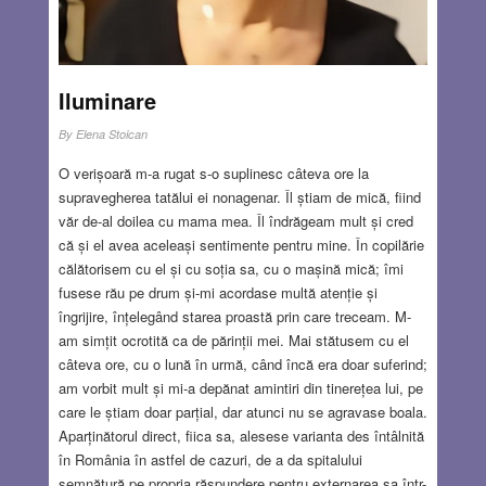
Iluminare
By
Elena Stoican
O verișoară m-a rugat s-o suplinesc câteva ore la
supravegherea tatălui ei nonagenar. Îl știam de mică, fiind
văr de-al doilea cu mama mea. Îl îndrăgeam mult și cred
că și el avea aceleași sentimente pentru mine. În copilărie
călătorisem cu el și cu soția sa, cu o mașină mică; îmi
fusese rău pe drum și-mi acordase multă atenție și
îngrijire, înțelegând starea proastă prin care treceam. M-
am simțit ocrotită ca de părinții mei. Mai stătusem cu el
câteva ore, cu o lună în urmă, când încă era doar suferind;
am vorbit mult și mi-a depănat amintiri din tinerețea lui, pe
care le știam doar parțial, dar atunci nu se agravase boala.
Aparținătorul direct, fiica sa, alesese varianta des întâlnită
în România în astfel de cazuri, de a da spitalului
semnătură pe propria răspundere pentru externarea sa într-