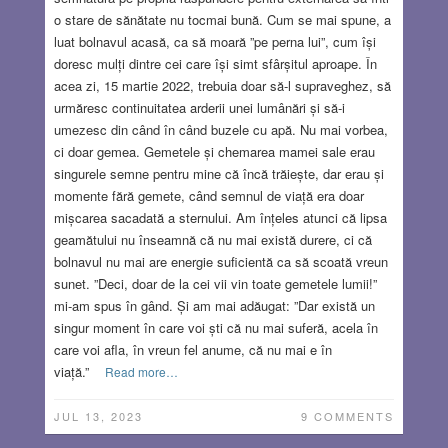
o stare de sănătate nu tocmai bună. Cum se mai spune, a
luat bolnavul acasă, ca să moară ”pe perna lui”, cum își
doresc mulți dintre cei care își simt sfârșitul aproape. În
acea zi, 15 martie 2022, trebuia doar să-l supraveghez, să
urmăresc continuitatea arderii unei lumânări și să-i
umezesc din când în când buzele cu apă. Nu mai vorbea,
ci doar gemea. Gemetele și chemarea mamei sale erau
singurele semne pentru mine că încă trăiește, dar erau și
momente fără gemete, când semnul de viață era doar
mișcarea sacadată a sternului. Am înțeles atunci că lipsa
geamătului nu înseamnă că nu mai există durere, ci că
bolnavul nu mai are energie suficientă ca să scoată vreun
sunet. ”Deci, doar de la cei vii vin toate gemetele lumii!”
mi-am spus în gând. Și am mai adăugat: ”Dar există un
singur moment în care voi ști că nu mai suferă, acela în
care voi afla, în vreun fel anume, că nu mai e în
viață.”
Read more…
JUL 13, 2023
9 COMMENTS