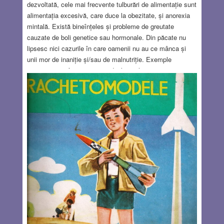
dezvoltată, cele mai frecvente tulburări de alimentație sunt
alimentația excesivă, care duce la obezitate, și anorexia
mintală. Există bineînțeles și probleme de greutate
cauzate de boli genetice sau hormonale. Din păcate nu
lipsesc nici cazurile în care oamenii nu au ce mânca și
unii mor de inaniție și/sau de malnutriție. Exemple
cunoscute au fost prizonierii din lagărele naziste,
foametea produsă intenționat de guvernul lui Stalin în
Ucraina (“Holodomor” 1932-1933), cea din timpul asediului
orașului Leningrad (astăzi Sankt Petersburg) în 1941-1942
de către puterile Axei, sau mai recent foametea din Africa
Subsahariană.
Read more…
JUL 13, 2023
15 COMMENTS