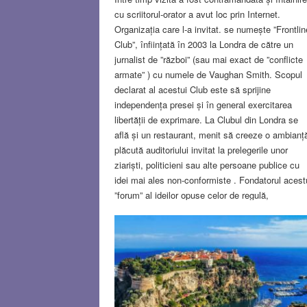
cu scriitorul-orator a avut loc prin Internet.
Organizația care l-a invitat. se numește ”Frontlin
Club”, înființată în 2003 la Londra de către un
jurnalist de ”război” (sau mai exact de ”conflicte
armate” ) cu numele de Vaughan Smith. Scopul
declarat al acestui Club este să sprijine
independența presei și în general exercitarea
libertății de exprimare. La Clubul din Londra se
află și un restaurant, menit să creeze o ambianț
plăcută auditoriului invitat la prelegerile unor
ziariști, politicieni sau alte persoane publice cu
idei mai ales non-conformiste . Fondatorul acest
”forum” al ideilor opuse celor de regulă,
consacrate, a fost participant ca jurnalist de
investigații și de front la Revoluția Română din
decembrie 1989. Așa că nu e de mirare că mâna
probabil de nostalgii întârziate, a inspirat – după
25 de ani de la evenimentele care se poate
presupune că ”l-au marcat” – deschiderea unui
”Frontline Club” cam cu același profil ca cel din