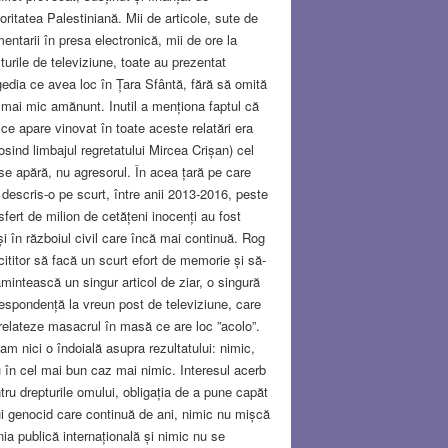
oritatea Palestiniană. Mii de articole, sute de
entarii în presa electronică, mii de ore la
turile de televiziune, toate au prezentat
gedia ce avea loc în Țara Sfântă, fără să omită
 mai mic amănunt. Inutil a menționa faptul că
 ce apare vinovat în toate aceste relatări era
losind limbajul regretatului Mircea Crișan) cel
se apără, nu agresorul. În acea țară pe care
descris-o pe scurt, între anii 2013-2016, peste
sfert de milion de cetățeni inocenți au fost
și în războiul civil care încă mai continuă. Rog
cititor să facă un scurt efort de memorie și să-
amintească un singur articol de ziar, o singură
espondență la vreun post de televiziune, care
relateze masacrul în masă ce are loc ”acolo”.
am nici o îndoială asupra rezultatului: nimic,
 în cel mai bun caz mai nimic. Interesul acerb
tru drepturile omului, obligația de a pune capăt
i genocid care continuă de ani, nimic nu mișcă
nia publică internațională și nimic nu se