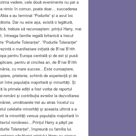
prima vedere, cele două evenimente nu par a
a nimic în comun, poate doar… succederea
. Abia s-au terminat ”Podurile” și a avut loc
ătoria. Dar nu este așa, există o legătură,
ndcă, trebuie să recunoaștem: prințul Harry, mai
t, întreaga familie regală britanică a trecut
te ”Podurile Toleranței”. ”Podurile Toleranței”
rezintă o manifestare inițiată de B’nai B’rith
opa pentru Europa centrală și de est și pusă
aplicare, pentru al cincilea an, de B’nai B’rith
ânia, cu mare succes…Este cunoaștere,
opiere, prietenie, schimb de experiență și de
ori între populația majoritară și minorități. Și
ă la primele ediții a fost vorba de raportul
ei-români și contribuția evreilor la dezvoltarea
âniei, următoarele trei au atras încetul cu
etul celelalte minorități și aceasta ultimă s-a
erit la minorități versus populația majoritară în
textul românesc…Prințul Harry a pășit pe
durile Toleranței”, împreună cu familia lui.
eptarea căsătoriei prințului Harry cu cineva