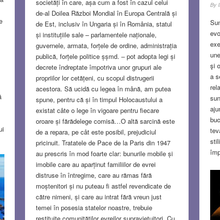
societăți în care, așa cum a fost în cazul celui
By
de-al Doilea Război Mondial în Europa Centrală și
e
Sun
de Est, inclusiv în Ungaria și în România, statul
evo
și instituțiile sale – parlamentele naționale,
exe
guvernele, armata, forțele de ordine, administrația
une
publică, forțele politice șșmd. ‒ pot adopta legi și
şi 
decrete îndreptate împotriva unor grupuri ale
a s
propriilor lor cetățeni, cu scopul distrugerii
rel
acestora. Să ucidă cu legea în mână, am putea
ă
sun
spune, pentru că și în timpul Holocaustului a
aju
existat câte o lege în vigoare pentru fiecare
buc
oroare și fărădelege comisă…O altă sarcină este
ui
tev
de a repara, pe cât este posibil, prejudiciul
sti
pricinuit. Tratatele de Pace de la Paris din 1947
împ
au prescris în mod foarte clar: bunurile mobile și
pri
imobile care au aparținut familiilor de evrei
t
„În
distruse în întregime, care au rămas fără
con
moștenitori și nu puteau fi astfel revendicate de
sun
către nimeni, și care au intrat fără vreun just
mo
temei în posesia statelor noastre, trebuie
restituite comunităților evreilor supraviețuitori. Cu