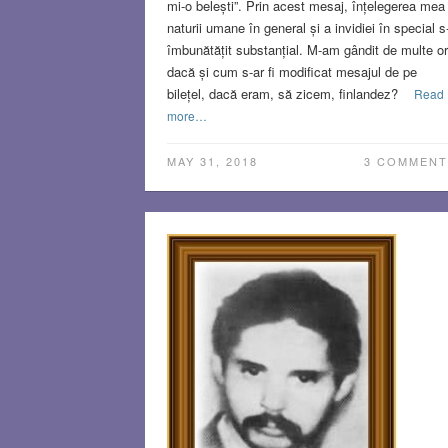
mi-o belești”. Prin acest mesaj, înțelegerea mea
naturii umane în general și a invidiei în special s
îmbunătățit substanțial. M-am gândit de multe or
dacă și cum s-ar fi modificat mesajul de pe
bilețel, dacă eram, să zicem, finlandez?
Read
more…
MAY 31, 2018
3 COMMENT