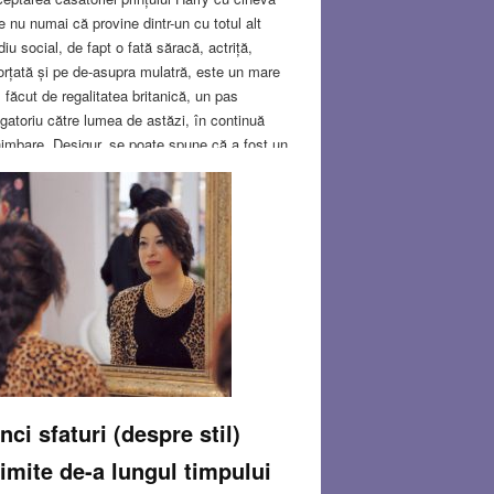
e nu numai că provine dintr-un cu totul alt
iu social, de fapt o fată săracă, actriță,
orțată și pe de-asupra mulatră, este un mare
 făcut de regalitatea britanică, un pas
igatoriu către lumea de astăzi, în continuă
imbare. Desigur, se poate spune că a fost un
 de a consolida imaginea monarhiei britanice,
a demonstra cum se adaptează Coroana la
ualitate,
Read more…
Y 31, 2018
7 COMMENTS
nci sfaturi (despre stil)
imite de-a lungul timpului