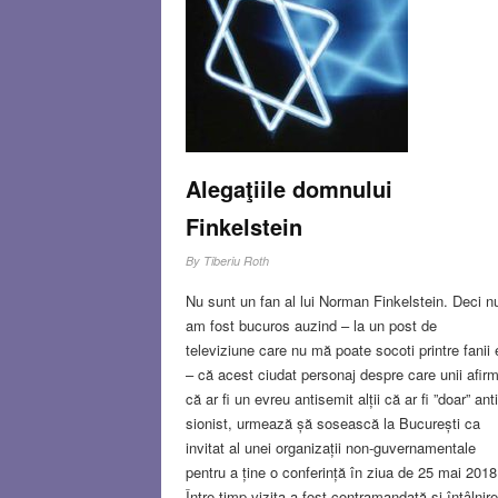
Alegaţiile domnului
Finkelstein
By
Tiberiu Roth
Nu sunt un fan al lui Norman Finkelstein. Deci n
am fost bucuros auzind – la un post de
televiziune care nu mă poate socoti printre fanii 
– că acest ciudat personaj despre care unii afir
că ar fi un evreu antisemit alții că ar fi ”doar” anti
sionist, urmează șă sosească la București ca
invitat al unei organizații non-guvernamentale
pentru a ține o conferință în ziua de 25 mai 2018
Între timp vizita a fost contramandată și întâlnir