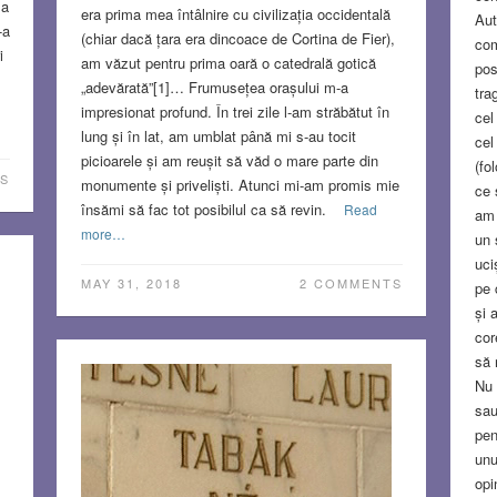
 a
era prima mea întâlnire cu civilizația occidentală
Aut
-a
(chiar dacă țara era dincoace de Cortina de Fier),
com
i
am văzut pentru prima oară o catedrală gotică
pos
„adevărată”[1]… Frumusețea orașului m-a
tra
impresionat profund. În trei zile l-am străbătut în
cel
lung și în lat, am umblat până mi s-au tocit
cel
picioarele și am reușit să văd o mare parte din
(fo
S
monumente și priveliști. Atunci mi-am promis mie
ce 
însămi să fac tot posibilul ca să revin.
Read
am 
more…
un 
uci
MAY 31, 2018
2 COMMENTS
pe 
și 
cor
să 
Nu 
sau
pen
unu
opi