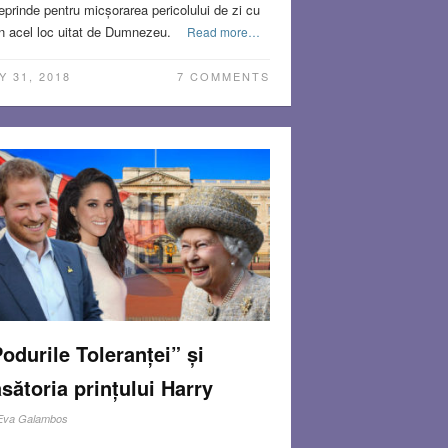
reprinde pentru micșorarea pericolului de zi cu
în acel loc uitat de Dumnezeu.
Read more…
Y 31, 2018
7 COMMENTS
odurile Toleranței” și
sătoria prințului Harry
Eva Galambos