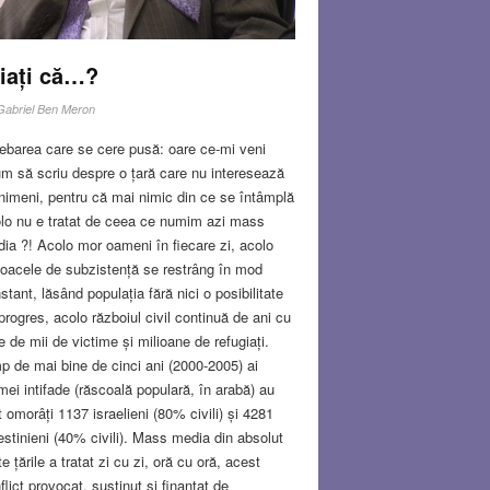
iați că…?
Gabriel Ben Meron
rebarea care se cere pusă: oare ce-mi veni
m să scriu despre o țară care nu interesează
nimeni, pentru că mai nimic din ce se întâmplă
lo nu e tratat de ceea ce numim azi mass
ia ?! Acolo mor oameni în fiecare zi, acolo
loacele de subzistență se restrâng în mod
stant, lăsând populația fără nici o posibilitate
progres, acolo războiul civil continuă de ani cu
e de mii de victime și milioane de refugiați.
p de mai bine de cinci ani (2000-2005) ai
imei intifade (răscoală populară, în arabă) au
t omorâți 1137 israelieni (80% civili) și 4281
estinieni (40% civili). Mass media din absolut
te țările a tratat zi cu zi, oră cu oră, acest
flict provocat, susținut și finanțat de