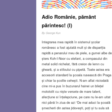
Adio Românie, pământ
părintesc! (I)
By
George Kun
Integrarea mea rapidă în sistemul școlar
românesc a fost ajutată mult și de dispariția
rapidă a penarului meu de piele, a gumei albe de
șters Koh-I-Noor cu elefant, a compasului din
metal solid nichelat, fără creion de lemn cu
gheară, și a stiloului cu pipetă. Toate astea era
accesorii standard la şcoala rusească din Praga
și chiar la școlile cehești. N-am aflat niciodată
cine mi-a pus în buzunarul hainei un bilețel
mototolit cu niște versete de mare talent,
afecțiune si înțelepciune, pe care nu le-am uitat
nici până în ziua de azi “De mai aduci la școală
șmecherii din astea jidovești, poți și tu sula să