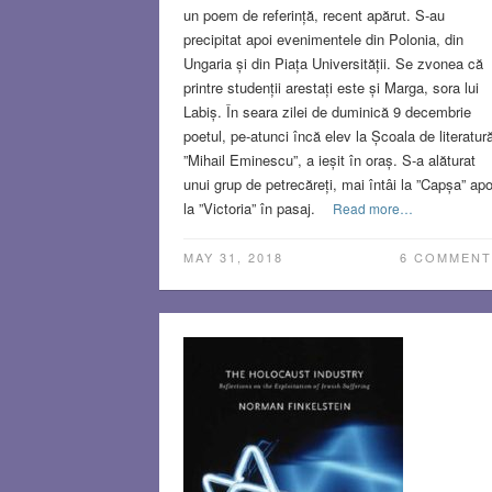
un poem de referință, recent apărut. S-au
precipitat apoi evenimentele din Polonia, din
Ungaria și din Piața Universității. Se zvonea că
printre studenții arestați este și Marga, sora lui
Labiș. În seara zilei de duminică 9 decembrie
poetul, pe-atunci încă elev la Școala de literatur
”Mihail Eminescu”, a ieșit în oraș. S-a alăturat
unui grup de petrecăreți, mai întâi la ”Capșa” apo
la ”Victoria” în pasaj.
Read more…
MAY 31, 2018
6 COMMENT