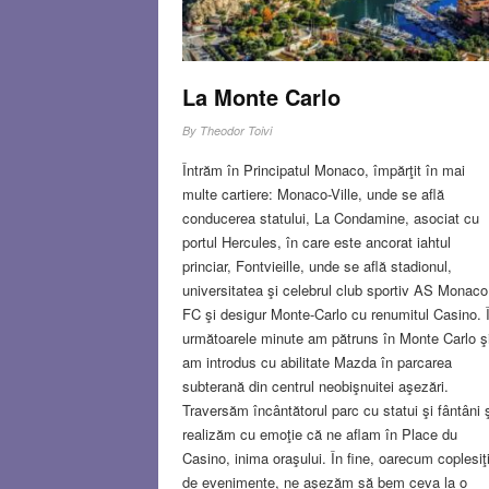
Londra (dar fără restaurant:).
Read more…
MAY 31, 2018
7 COMMENT
La Monte Carlo
By
Theodor Toivi
Întrăm în Principatul Monaco, împărţit în mai
multe cartiere: Monaco-Ville, unde se află
conducerea statului, La Condamine, asociat cu
portul Hercules, în care este ancorat iahtul
princiar, Fontvieille, unde se află stadionul,
universitatea şi celebrul club sportiv AS Monaco
FC şi desigur Monte-Carlo cu renumitul Casino. 
următoarele minute am pătruns în Monte Carlo ş
am introdus cu abilitate Mazda în parcarea
subterană din centrul neobişnuitei aşezări.
Traversăm încântătorul parc cu statui şi fântâni 
realizăm cu emoţie că ne aflam în Place du
Casino, inima oraşului. În fine, oarecum coplesiţ
de evenimente, ne aşezăm să bem ceva la o