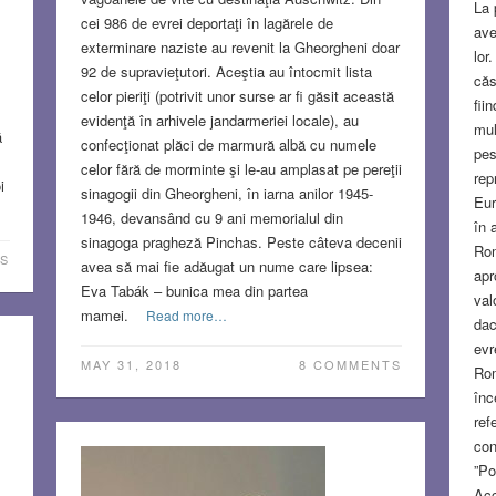
La 
cei 986 de evrei deportaţi în lagărele de
ave
exterminare naziste au revenit la Gheorgheni doar
lor
92 de supravieţutori. Aceştia au întocmit lista
căs
celor pieriţi (potrivit unor surse ar fi găsit această
fii
evidenţă în arhivele jandarmeriei locale), au
mul
ă
confecţionat plăci de marmură albă cu numele
pes
celor fără de morminte şi le-au amplasat pe pereţii
rep
i
sinagogii din Gheorgheni, în iarna anilor 1945-
Eur
1946, devansând cu 9 ani memorialul din
în 
sinagoga pragheză Pinchas. Peste câteva decenii
Rom
S
avea să mai fie adăugat un nume care lipsea:
apr
Eva Tabák – bunica mea din partea
val
mamei.
Read more…
dac
evr
MAY 31, 2018
8 COMMENTS
Rom
înc
ref
con
”Po
Acc