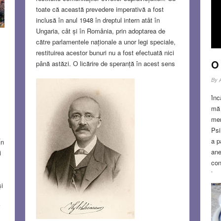
MA
toate că această prevedere imperativă a fost
inclusă în anul 1948 în dreptul intern atât în
S
Ungaria, cât și în România, prin adoptarea de
către parlamentele naționale a unor legi speciale,
restituirea acestor bunuri nu a fost efectuată nici
O 
până astăzi. O licărire de speranță în acest sens
a venit la semnarea în anul 2009 atât de către
By
Ungaria, cât și de către România a Declarației de
la Terezin, prin care statele participante se
Ȋnc
angajau să restituie averile în cauză respectivelor
mă 
comunități ale supraviețuitorilor….
Read more…
mem
Psi
JUN 3, 2018
19 COMMENTS
a p
În
ane
i
con
ima
une
şi
rid
zgu
i
rec