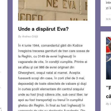
int
zi 
MA
Unde a dispărut Eva?
By
Andrea Ghiţă
În 4 iunie 1944, comandantul gării din Košice
înregistra trecerea garniturii de tren care sosea de
la Reghin, cu 3149 de evrei înghesuiţi în
vagoanele de vite, în condiţii cumplite. Printre ei
se aflau şi cei 986 de evrei originari din
,
Gheorgheni, oraşul natal al mamei. Aceştia
fuseseră scoşi din case, în zorii zilei de 3 mai,
deposedaţi de toate obiectele de valoare şi duşi
”P
e
în curtea şcolii elementare din centrul oraşului
unde au fost ţinuţi câteva zile, sub cerul liber, iar
că
apoi au fost transportaţi cu trenul în cumplitul
By
ghetou din Reghin. În final au fost înghesuiţi în
”,
vagoanele de vite cu destinaţia Auschwitz. Din