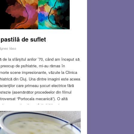
Y 31, 2018
1 COMMENT
pastilă de suflet
Agnes Vass
ă de la sfârșitul anilor ’70, când am început să
preocup de psihiatrie, mi-au rămas în
orie scene impresionante, văzute la Clinica
hiatrică din Cluj. Una dintre imagini este aceea
acienƫilor care primeau șocuri electrice fără
stezie (asemănător procedeelor din filmul
troversat “Portocala mecanică”). O altă
gine care mi-a rămas întipărită este aceea a
i femei machiate exagerat (boite în mod
icol), purtând o coroniƫă mare de flori pe cap și
duind gardul clinicii psihiatrice în timp ce
ita versuri din Dante.
Read more…