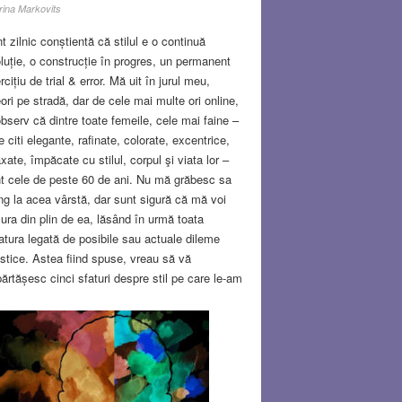
Irina Markovits
t zilnic conștientă că stilul e o continuă
luție, o construcție în progres, un permanent
rcițiu de trial & error. Mă uit în jurul meu,
ori pe stradă, dar de cele mai multe ori online,
observ că dintre toate femeile, cele mai faine –
e citi elegante, rafinate, colorate, excentrice,
axate, împăcate cu stilul, corpul şi viata lor –
t cele de peste 60 de ani. Nu mă grăbesc sa
ng la acea vârstă, dar sunt sigură că mă voi
ura din plin de ea, lăsând în urmă toata
atura legată de posibile sau actuale dileme
listice. Astea fiind spuse, vreau să vă
ărtășesc cinci sfaturi despre stil pe care le-am
mit, descoperit sau citit în ultimii ani.
crețiturile hainelor şifonate sunt irelevante,
centrează-te pe croieli şi siluetş. Şi ridurile
t irelevante, că tot veni vorba…”
Read
re…