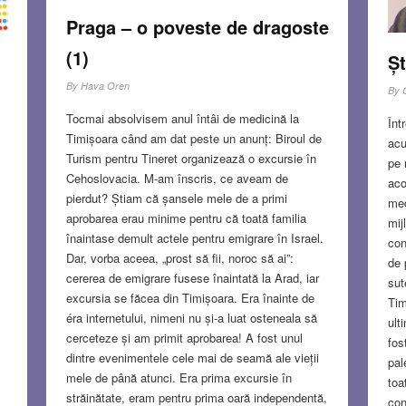
Praga – o poveste de dragoste
(1)
Șt
By
Hava Oren
By
Tocmai absolvisem anul întâi de medicină la
Înt
Timișoara când am dat peste un anunț: Biroul de
acu
Turism pentru Tineret organizează o excursie în
pe 
Cehoslovacia. M-am înscris, ce aveam de
aco
pierdut? Știam că șansele mele de a primi
med
aprobarea erau minime pentru că toată familia
mij
înaintase demult actele pentru emigrare în Israel.
con
Dar, vorba aceea, „prost să fii, noroc să ai”:
de 
cererea de emigrare fusese înaintată la Arad, iar
sut
excursia se făcea din Timișoara. Era înainte de
Tim
éra internetului, nimeni nu și-a luat osteneala să
ult
cerceteze și am primit aprobarea! A fost unul
fos
dintre evenimentele cele mai de seamă ale vieții
pal
mele de până atunci. Era prima excursie în
toa
străinătate, eram pentru prima oară independentă,
con