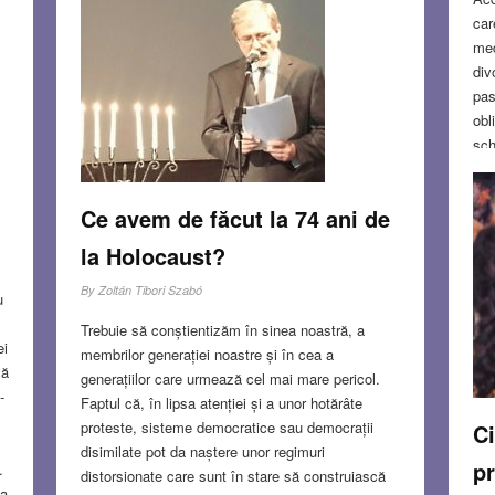
car
med
div
pas
obl
sch
mod
de 
Ce avem de făcut la 74 ani de
act
la Holocaust?
MA
By
Zoltán Tibori Szabó
u
Trebuie să conștientizăm în sinea noastră, a
ei
membrilor generației noastre și în cea a
mă
generațiilor care urmează cel mai mare pericol.
-
Faptul că, în lipsa atenției și a unor hotărâte
proteste, sisteme democratice sau democrații
Ci
disimilate pot da naștere unor regimuri
pr
.
distorsionate care sunt în stare să construiască
ea