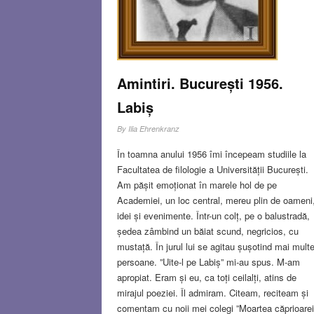
Amintiri. București 1956.
Labiș
By
Ilia Ehrenkranz
În toamna anului 1956 îmi începeam studiile la
Facultatea de filologie a Universității București.
Am pășit emoționat în marele hol de pe
Academiei, un loc central, mereu plin de oameni
idei și evenimente. Într-un colț, pe o balustradă,
ședea zâmbind un băiat scund, negricios, cu
mustață. În jurul lui se agitau șușotind mai mult
persoane. ”Uite-l pe Labiș” mi-au spus. M-am
apropiat. Eram și eu, ca toți ceilalți, atins de
mirajul poeziei. Îl admiram. Citeam, reciteam și
comentam cu noii mei colegi ”Moartea căprioarei