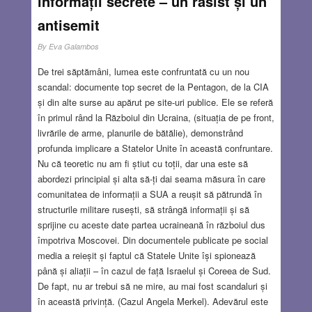
informații secrete – un rasist și un
antisemit
By
Eva Galambos
De trei săptămâni, lumea este confruntată cu un nou
scandal: documente top secret de la Pentagon, de la CIA
și din alte surse au apărut pe site-uri publice. Ele se referă
în primul rând la Războiul din Ucraina, (situația de pe front,
livrările de arme, planurile de bătălie), demonstrând
profunda implicare a Statelor Unite în această confruntare.
Nu că teoretic nu am fi știut cu toții, dar una este să
abordezi principial și alta să-ți dai seama măsura în care
comunitatea de informații a SUA a reușit să pătrundă în
structurile militare rusești, să strângă informații și să
sprijine cu aceste date partea ucraineană în războiul dus
împotriva Moscovei. Din documentele publicate pe social
media a reieșit și faptul că Statele Unite își spionează
până și aliații – în cazul de față Israelul și Coreea de Sud.
De fapt, nu ar trebui să ne mire, au mai fost scandaluri și
în această privință. (Cazul Angela Merkel). Adevărul este