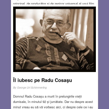
principal, de producător și de regizor universal al unui film
de acțiune supercomercial. Din păcate pentru Casa Albă,
filmul nu mai este un succes de casă, un hit, un
blockbuster, nu se mai vinde, ba mai mult, în multe părți
ale lumii nici nu se mai distribuie. Treptat se coagulează
platforma BRICS de colaborare economică și financiară,
care cuprinde cca. 70% din populația globului. În ultima
vreme, diplomația SUA și sancțiunile EU îndreptate
împotriva Rusiei au reușit să forjeze o alianță între țara
cea mai bogată în resurse și cea mai mare putere
industrială a lumii, la care se adaugă majoritatea statelor
musulmane și africane.
Read more…
APR 20, 2023
2 COMMENTS
Îl iubesc pe Radu Cosaşu
By
George Uri Schimmerling
Domnul Radu Cosașu a murit în prelungirile vieții
dumisale, în minutul 92 și jumătate. Dar nu despre acest
minut vreau eu să vă vorbesc aici, ci despre cele ce i-au