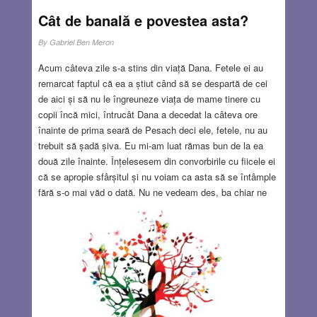
Cât de banală e povestea asta?
By
Gabriel Ben Meron
Acum câteva zile s-a stins din viață Dana. Fetele ei au
remarcat faptul că ea a știut când să se despartă de cei
de aici și să nu le îngreuneze viața de mame tinere cu
copii încă mici, întrucât Dana a decedat la câteva ore
înainte de prima seară de Pesach deci ele, fetele, nu au
trebuit să șadă șiva. Eu mi-am luat rămas bun de la ea
două zile înainte. Înțelesesem din convorbirile cu fiicele ei
că se apropie sfârșitul și nu voiam ca asta să se întâmple
fără s-o mai văd o dată. Nu ne vedeam des, ba chiar ne
vedeam foarte rar, dar vorbeam des la telefon. “Te-am
sunat să-ți spun că mai trăiesc, obișnuia să deschidă
discuția telefonică, cu acel har zglobiu și plăcut în voce,
moștenită (din câte îmi amintesc) de la tatăl ei, pe care îl
cunoscusem de mic copil și pe care ea îl pierduse când
avea vreo șase ani.” A fost în 9 iunie 1951. Tovarășul
Mirel Costea, alias Natan Zaider, a murit. Nu, nu a murit
așa, simplu, ci s-a sinucis ….
Read more…