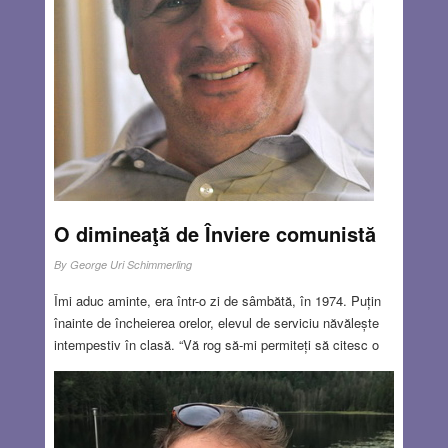
Speranța noastră) a fost scrisă în 1877 la Iași.
Read
more…
APR 20, 2023
8 COMMENTS
O dimineaţă de Înviere comunistă
By
George Uri Schimmerling
Îmi aduc aminte, era într-o zi de sâmbătă, în 1974. Puțin
înainte de încheierea orelor, elevul de serviciu năvălește
intempestiv în clasă. “Vă rog să-mi permiteți să citesc o
circulară.”. Profesorul încuviințează din cap. “Mâine,
duminică dimineața, toți elevii vor fi prezenți în curtea
școlii pentru a desfășura o activitate sportivă. Absenții vor
fi pedepsiți cu asprime.”. A doua zi, dimineața, suntem la