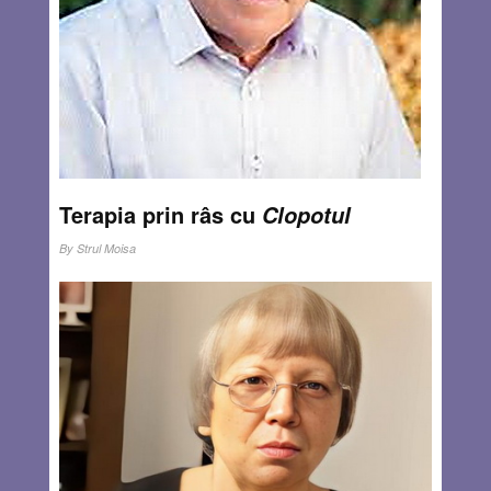
APR 24, 2023
10 COMMENTS
Terapia prin râs cu
Clopotul
By
Strul Moisa
Zilele trecute, făcând puțină ordine prin hârtii, am dat
peste Clopotul, ziarul local de Botoșani, datat vineri 19
martie 1976. Nu știu dacă trebuia să râd, sau doar să
zâmbesc. Chiar dacă mi-aș uita adresa ultimei reședințe
din România, nu e nicio problemă: e notată în ziar. Stimați
cititori, vă propun să lecturați cele ce urmează. Sper să
zâmbiți ca și mine. Iată cum am ajuns ”erou” în ziar. Într-o
seară, pe la începutul lunii martie 1976, primesc un telefon
de la Biroul de pașapoarte să mă prezint la dânșii. Familia