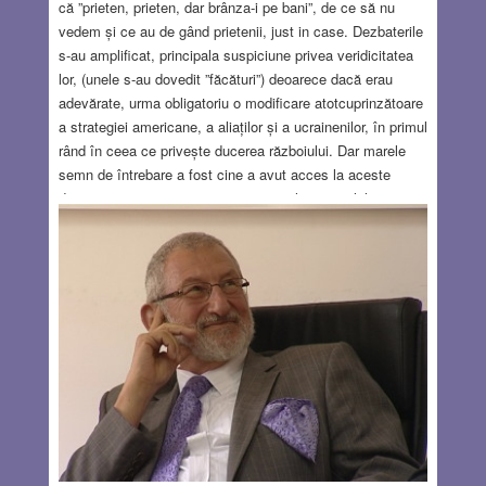
că ”prieten, prieten, dar brânza-i pe bani”, de ce să nu
vedem și ce au de gând prietenii, just in case. Dezbaterile
s-au amplificat, principala suspiciune privea veridicitatea
lor, (unele s-au dovedit ”făcături”) deoarece dacă erau
adevărate, urma obligatoriu o modificare atotcuprinzătoare
a strategiei americane, a aliaților și a ucrainenilor, în primul
rând în ceea ce privește ducerea războiului. Dar marele
semn de întrebare a fost cine a avut acces la aceste
documente secrete și cum au ajuns ele pe rețelele
sociale, în ce măsură sunt implicați hackerii ruși și cui
prodest? Serviciile de informații și de securitate ale
Satelor Unite au
promis că vor descoperi rapid sursa, în fond nu sunt chiar
atât de mulți care au acces la aceste informații
ultrasecrete. Cine este Jack Teixeira?
Read more…
APR 20, 2023
5 COMMENTS