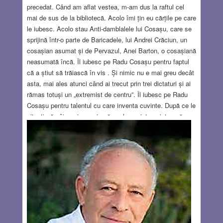
precedat. Când am aflat vestea, m-am dus la raftul cel
mai de sus de la bibliotecă. Acolo îmi țin eu cărțile pe care
le iubesc. Acolo stau Anti-damblalele lui Cosașu, care se
sprijină într-o parte de Baricadele, lui Andrei Crăciun, un
cosașian asumat și de Pervazul, Anei Barton, o cosașiană
neasumată încă. Îl iubesc pe Radu Cosașu pentru faptul
că a știut să trăiască în vis . Și nimic nu e mai greu decât
asta, mai ales atunci când ai trecut prin trei dictaturi și ai
rămas totuși un „extremist de centru”. Îl iubesc pe Radu
Cosașu pentru talentul cu care inventa cuvinte. După ce le
citești, rămâi cu impresia că acele cuvinte existaseră
dintotdeauna în limba română şi așteptau doar vederea
ascuțită a cronicarului să le dibuiască . Îl iubesc pe Radu
Cosașu pentru că a scris des și măreț despre politica de
pe Dâmbovița ori de aiurea, dar el știa foarte bine că
partea esențială a vieții nu e acolo, ci în cronicile de film
ori în reportajele despre Rapiduleț, căci pelicula şi
stadionul nu doar reflectă viața, ele sunt viața
însăși.
Read more…