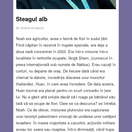
Steagul alb
By
Andrei Schwartz
Noah era agricultor, avea o fermă de flori în sudul țării.
Fiind căpitan în rezervă în trupele speciale, era deja a
doua oară concentrat în 2023. Era într-o misiune într-o
localitate în teritoriile ocupate, lângă Șhem, (cunoscut în
presa internațională sub numele de Nablus). Erau cazați în
corturi, nu departe de oraș. De fiecare dată când era
chemat la datorie, încredința afacerea unui muncitor
thailandez, Huan, în care avea încredere. De data acesta,
Huan tocmai era plecat pentru un scurt concediu în țara
lui. Nu a găsit altă soluție decât să-l roage pe bătrânul său
tată să se ocupe de flori. Oare se va descurca? se întreba
Noah. Ca de obicei, misiunea plutonului era capturarea
unor teroriști palestinieni vinovați de uciderea unor cetățeni
israelieni. În marea majoritate a cazurilor, acțiunile militare
aveau loc seara sau noaptea. Într-o dimineață, când trupa