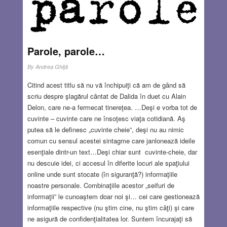
Parole, parole…
By
Andrea Ghiţă
Citind acest titlu să nu vă închipuiţi că am de gând să
scriu despre şlagărul cântat de Dalida în duet cu Alain
Delon, care ne-a fermecat tinereţea. …Deşi e vorba tot de
cuvinte – cuvinte care ne însoţesc viaţa cotidiană. Aş
putea să le definesc „cuvinte cheie”, deşi nu au nimic
comun cu sensul acestei sintagme care janlonează ideile
esenţiale dintr-un text…Deşi chiar sunt cuvinte-cheie, dar
nu descuie idei, ci accesul în diferite locuri ale spaţiului
online unde sunt stocate (în siguranţă?) informaţiile
noastre personale. Combinaţiile acestor „seifuri de
informaţii” le cunoaştem doar noi şi… cei care gestionează
informaţiile respective (nu ştim cine, nu ştim câţi) şi care
ne asigură de confidenţialitatea lor. Suntem încurajaţi să