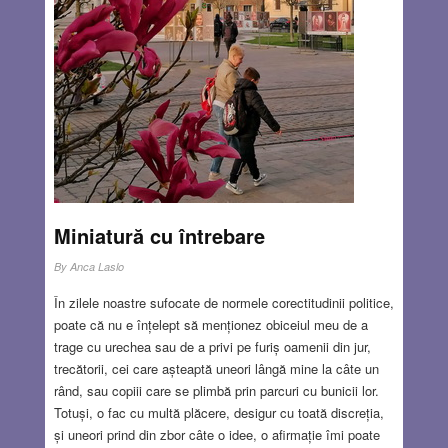
Miniatură cu întrebare
By
Anca Laslo
În zilele noastre sufocate de normele corectitudinii politice,
poate că nu e înțelept să menționez obiceiul meu de a
trage cu urechea sau de a privi pe furiș oamenii din jur,
trecătorii, cei care așteaptă uneori lângă mine la câte un
rând, sau copiii care se plimbă prin parcuri cu bunicii lor.
Totuși, o fac cu multă plăcere, desigur cu toată discreția,
și uneori prind din zbor câte o idee, o afirmație îmi poate