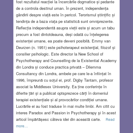
fost rezultatul reacției la încercările dogmatice și pedante
de a controla destinul uman. În prezent, independența
gândirii despre viață este în pericol. Terorismul științific și
tendința de a baza viața pe statistică sunt omniprezente.
Reflecția independentă asupra vieții este și acum un tabu
precum a fost dintotdeauna, deși odată cu înțelegerea
existenței umane, ea poate deveni posibilă. Emmy van
Deurzen (n. 1951) este psihoterapeut existenţial, filozof și
consilier psihologic. Este director la New School of
Psychotherapy and Counselling de la Existential Academy
din Londra și conduce practica privată – Dilemma
Consultancy din Londra, ambele pe care le-a înființat în
1996, împreună cu soțul ei, prof. Digby Tantam, profesor
asociat la Middlesex University. Ea ține conferințe în
diferite țări și a publicat optsprezece cărți în domeniul
terapiei existențiale și al provocărilor condiției umane.
Lucrările ei au fost traduse în mai multe limbi. Am citit cu
interes Paradox and Passion in Psychotherapy şi în acest
articol împărtășesc câteva idei din această carte.
Read
more…