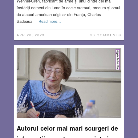
Wenner-Gren, fabricant de arme și unul dintre cei mai
înstăriți oameni din lume în acele vremuri, precum și omul
de afaceri american originar din Franța, Charles
Badeaux.
Read more…
APR 20, 2023
53 COMMENTS
Autorul celor mai mari scurgeri de