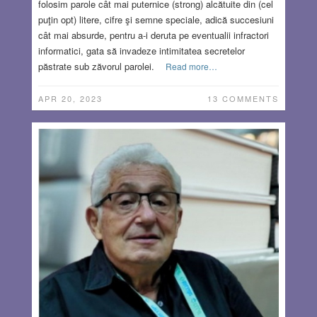
folosim parole cât mai puternice (strong) alcătuite din (cel
puţin opt) litere, cifre şi semne speciale, adică succesiuni
cât mai absurde, pentru a-i deruta pe eventualii infractori
informatici, gata să invadeze intimitatea secretelor
păstrate sub zăvorul parolei.
Read more…
APR 20, 2023
13 COMMENTS