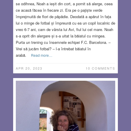
se odihnea, Noah a ieșit din cort, a pornit să alerge, ceea
ce acasă făcea în fiecare zi. Era pe o pajiște verde
împrejmuită de flori de păpădie. Deodată a apărut în fața
lui o minge de fotbal și împreună cu ea un copil localnic de
vreo 6-7 ani, cam de vârsta lui Avi, fiul lui cel mare. Noah
s-a oprit din alergare și s-a uitat la băiatul cu mingea.
Purta un trening cu însemnele echipei F.C. Barcelona. –
Vrei să jucăm fotbal? – l-a întrebat băiatul în
arabă.
Read more…
APR 20, 2023
10 COMMENTS