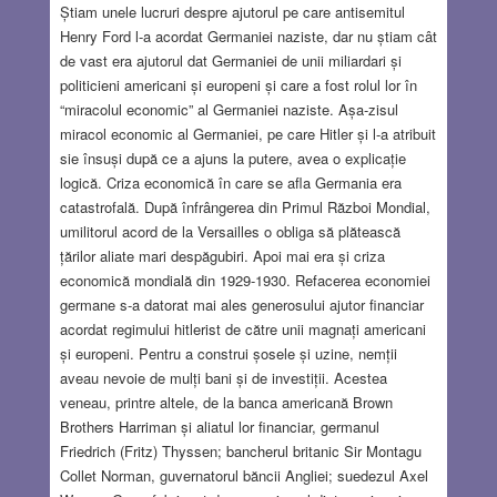
Știam unele lucruri despre ajutorul pe care antisemitul
Henry Ford l-a acordat Germaniei naziste, dar nu știam cât
de vast era ajutorul dat Germaniei de unii miliardari și
politicieni americani și europeni și care a fost rolul lor în
“miracolul economic” al Germaniei naziste. Așa-zisul
miracol economic al Germaniei, pe care Hitler și l-a atribuit
sie însuși după ce a ajuns la putere, avea o explicație
logică. Criza economică în care se afla Germania era
catastrofală. După înfrângerea din Primul Război Mondial,
umilitorul acord de la Versailles o obliga să plătească
țărilor aliate mari despăgubiri. Apoi mai era și criza
economică mondială din 1929-1930. Refacerea economiei
germane s-a datorat mai ales generosului ajutor financiar
acordat regimului hitlerist de către unii magnați americani
și europeni. Pentru a construi șosele și uzine, nemții
aveau nevoie de mulți bani și de investiții. Acestea
veneau, printre altele, de la banca americană Brown
Brothers Harriman și aliatul lor financiar, germanul
Friedrich (Fritz) Thyssen; bancherul britanic Sir Montagu
Collet Norman, guvernatorul băncii Angliei; suedezul Axel