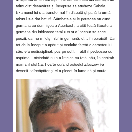
talmudist desăvârșit și începuse să studieze Cabala.
Examenul lui s-a transformat în dispută și până la urmă
rabinul s-a dat bătut! Sâmbetele și le petrecea studiind
germana cu domnișoara Auerbach, a citit toată literatura
germană din biblioteca tatălui ei și a început să scrie
poezii, dar nu în idiș, nici în germană, ci… în ebraică! Dar
tot de la început a apărut și cealaltă fațetă a caracterului
său: era nedisciplinat, pus pe șotii. Tatăl îl pedepsea cu
asprime – niciodată nu s-a înțeles cu tatăl său, în schimb
mama îl răsfăța. Foarte curând orășelul Złoczów i-a
devenit neîncăpător și el a plecat în lume să-și caute
norocul. A stat o vreme la Brody și Lvov, apoi a plecat la
Viena și de acolo a continuat pe Dunăre în jos, trecând
prin Ungaria, Serbia, România și Basarabia. Peste tot i-a
cunoscut pe intelectualii evrei ai timpului, a scris în presa
de limbă ebraică și a continuat să scrie poezii – dar din ce
trăia e un mister. Aus Luft und Liebe (din aer și dragoste),
ar fi spus bunicul meu. Era un fel de trubadur medieval,
transplantat în secolul al XIX-lea. Se pare că prima
versiune a poeziei Hatikva (numită atunci Tikvateinu –