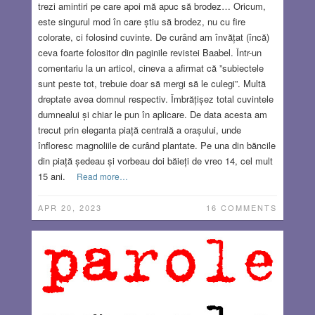
trezi amintiri pe care apoi mă apuc să brodez… Oricum,
este singurul mod în care știu să brodez, nu cu fire
colorate, ci folosind cuvinte. De curând am învățat (încă)
ceva foarte folositor din paginile revistei Baabel. Într-un
comentariu la un articol, cineva a afirmat că ”subiectele
sunt peste tot, trebuie doar să mergi să le culegi”. Multă
dreptate avea domnul respectiv. Îmbrățișez total cuvintele
dumnealui și chiar le pun în aplicare. De data acesta am
trecut prin eleganta piață centrală a orașului, unde
înfloresc magnoliile de curând plantate. Pe una din băncile
din piață ședeau și vorbeau doi băieți de vreo 14, cel mult
15 ani.
Read more…
APR 20, 2023
16 COMMENTS