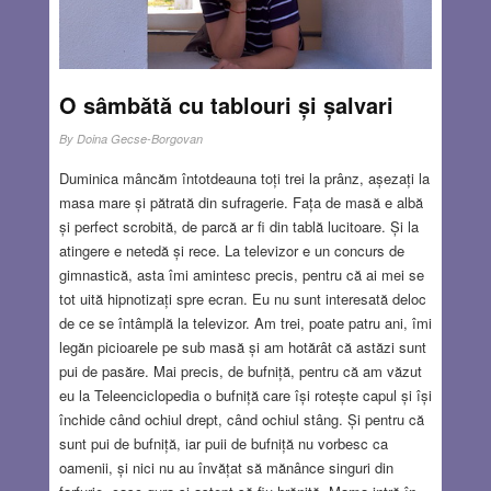
O sâmbătă cu tablouri și șalvari
By
Doina Gecse-Borgovan
Duminica mâncăm întotdeauna toți trei la prânz, așezați la
masa mare și pătrată din sufragerie. Fața de masă e albă
și perfect scrobită, de parcă ar fi din tablă lucitoare. Și la
atingere e netedă și rece. La televizor e un concurs de
gimnastică, asta îmi amintesc precis, pentru că ai mei se
tot uită hipnotizați spre ecran. Eu nu sunt interesată deloc
de ce se întâmplă la televizor. Am trei, poate patru ani, îmi
legăn picioarele pe sub masă și am hotărât că astăzi sunt
pui de pasăre. Mai precis, de bufniță, pentru că am văzut
eu la Teleenciclopedia o bufniță care își rotește capul și își
închide când ochiul drept, când ochiul stâng. Și pentru că
sunt pui de bufniță, iar puii de bufniță nu vorbesc ca
oamenii, și nici nu au învățat să mănânce singuri din