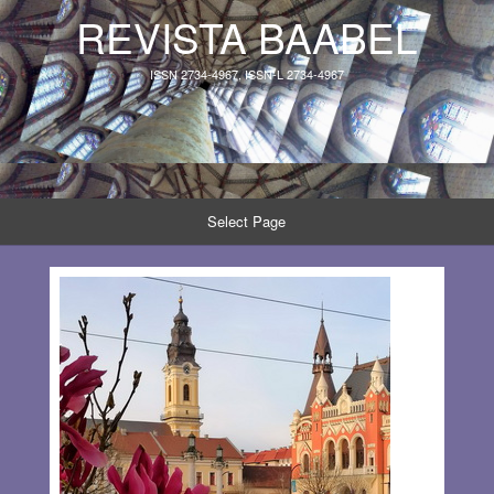
REVISTA BAABEL
ISSN 2734-4967, ISSN-L 2734-4967
Select Page