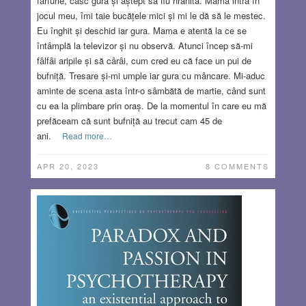
farfurie, casc gura și aștept să fiu hrănită. Mama intră în
jocul meu, îmi taie bucățele mici și mi le dă să le mestec.
Eu înghit și deschid iar gura. Mama e atentă la ce se
întâmplă la televizor și nu observă. Atunci încep să-mi
fâlfâi aripile și să cârâi, cum cred eu că face un pui de
bufniță. Tresare și-mi umple iar gura cu mâncare. Mi-aduc
aminte de scena asta într-o sâmbătă de martie, când sunt
cu ea la plimbare prin oraș. De la momentul în care eu mă
prefăceam că sunt bufniță au trecut cam 45 de
ani.
Read more…
APR 20, 2023
8 COMMENTS