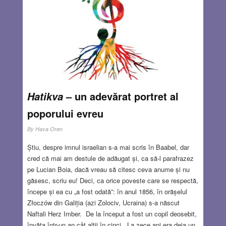
APR 20, 2023
15 COMMENTS
– un adevărat portret al
Hatikva
poporului evreu
By
Hava Oren
Știu, despre imnul israelian s-a mai scris în Baabel, dar
cred că mai am destule de adăugat și, ca să-l parafrazez
pe Lucian Boia, dacă vreau să citesc ceva anume și nu
găsesc, scriu eu! Deci, ca orice poveste care se respectă,
începe și ea cu „a fost odată”: în anul 1856, în orășelul
Złoczów din Galiția (azi Zolociv, Ucraina) s-a născut
Naftali Herz Imber. De la început a fost un copil deosebit,
învăța într-un an cât alții în cinci. La zece ani era deja un