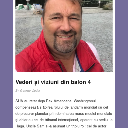
școală. Ni se dă o minge, dar nu încăpem cu toții pe
terenul de fotbal. Cei care nu ne-am calificat suntem
trimiși pe parcela din spate. Acolo suntem aliniați și puși
să sărim la groapa cu nisip. O dată și încă o dată. Și încă
o dată. Nu vedem rostul acestei activități. Duminică
dimineața eram obișnuiți să vedem Daktari la televizor, nu
să țopăim în jurul unei gropi. Nu pricepem de ce ne-au
chemat la școală așa, netam-nesam, în acea duminică de
aprilie. Până ce unul din activiștii școlii ne explică: Pentru
ca să nu mergeți la biserică!!
Read more…
APR 20, 2023
8 COMMENTS
Vederi și viziuni din balon 4
By
George Vigdor
SUA au ratat deja Pax Americana. Washingtonul
compensează slăbirea rolului de jandarm mondial cu cel
de procuror planetar prin dominarea mass mediei mondiale
și chiar cu cel de tribunal internațional, aparent cu sediul la
Haga. Uncle Sam și-a asumat un triplu rol: cel de actor