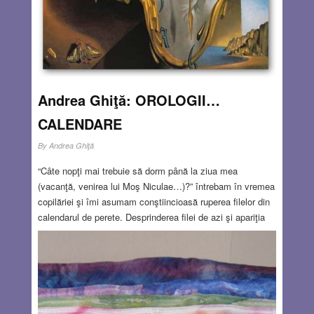
Andrea Ghiţă: OROLOGII…
CALENDARE
By
Andrea Ghiţă
“Câte nopţi mai trebuie să dorm până la ziua mea
(vacanţă, venirea lui Moş Niculae…)?” întrebam în vremea
copilăriei şi îmi asumam conştiincioasă ruperea filelor din
calendarul de perete. Desprinderea filei de azi şi apariţia
celei de mâine era urmată de citirea anecdotelor sau
sfaturilor utile de pe verso, ca un ultim dar al zilei pe care
tocmai am lăsat-o să se aştearnă – asemeni unei frunze
veştede – peste timpul trecut. Mai târziu tata a adus de la
Moscova un calendar de birou care schimba data atunci
când roteam peste ax cutia nichelată plină de cartonaşe