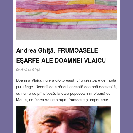
cu cifre, aşezate în ordine crescătoare, astfel încât data
corectă se iţea fără greş în ferestruica pătrată.
Read
more…
NOV 20, 2012
0 COMMENTS
Andrea Ghiţă: FRUMOASELE
EŞARFE ALE DOAMNEI VLAICU
By
Andrea Ghiţă
Doamna Vlaicu nu era croitoreasă, ci o creatoare de modă
pur sânge. Decenii de-a rândul această doamnă deosebită,
cu nume de principesă, la care poposeam împreună cu
Mama, ne făcea să ne simţim frumoase şi importante.
Probele se desfăşurau în odaia micuţă unde trona o
maşină de cusut Singer, alături de o masă de călcat cu
fierul în priză şi o canapea pe care-şi aşteptau rândul la
croit bucăţile de stofă, mătase, catifea sau stambă,
întotdeauna în vecinătatea unei cărţi deschise, pe cale de