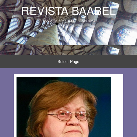
REVISTA BAABEL
ISSN 2734-4967, ISSN-L 2734-4967
Select Page