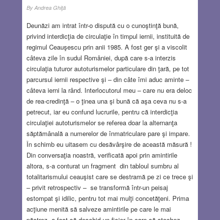
By
Andrea Ghiţă
Deunăzi am intrat într-o dispută cu o cunoştinţă bună,
privind interdicţia de circulaţie în timpul iernii, instituită de
regimul Ceauşescu prin anii 1985. A fost ger şi a viscolit
câteva zile în sudul României, după care s-a interzis
circulaţia tuturor autoturismelor particulare din ţară, pe tot
parcursul iernii respective şi – din câte îmi aduc aminte –
câteva ierni la rând. Interlocutorul meu – care nu era deloc
de rea-credinţă – o ţinea una şi bună că aşa ceva nu s-a
petrecut, iar eu confund lucrurile, pentru că interdicţia
circulaţiei autoturismelor se referea doar la alternanţa
săptămânală a numerelor de înmatriculare pare şi impare.
În schimb eu uitasem cu desăvârşire de această măsură !
Din conversaţia noastră, verificată apoi prin amintirile
altora, s-a conturat un fragment din tabloul sumbru al
totalitarismului ceauşist care se destramă pe zi ce trece şi
– privit retrospectiv – se transformă într-un peisaj
estompat şi idilic, pentru tot mai mulţi concetăţeni. Prima
acţiune menită să salveze amintirile pe care le mai
păstrez, a fost să deschid un fişier în care să stochez