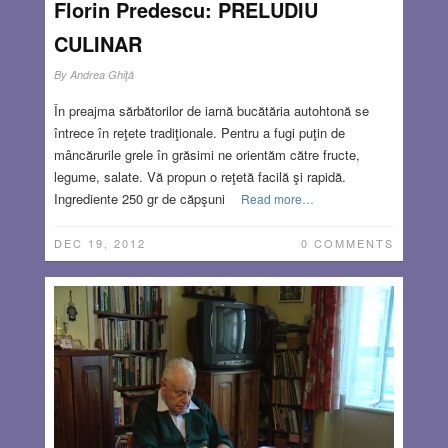
Florin Predescu: PRELUDIU
CULINAR
By
Andrea Ghiţă
În preajma sărbătorilor de iarnă bucătăria autohtonă se
întrece în reţete tradiţionale. Pentru a fugi puţin de
mâncărurile grele în grăsimi ne orientăm către fructe,
legume, salate. Vă propun o reţetă facilă şi rapidă.
Ingrediente 250 gr de căpşuni
Read more…
DEC 19, 2012
0 COMMENTS