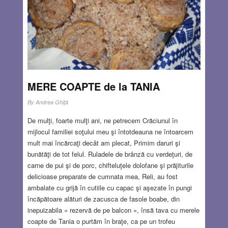
MERE COAPTE de la TANIA
By
Andrea Ghiţă
De mulţi, foarte mulţi ani, ne petrecem Crăciunul în
mijlocul familiei soţului meu şi întotdeauna ne întoarcem
mult mai încărcaţi decât am plecat, Primim daruri şi
bunătăţi de tot felul. Ruladele de brânză cu verdeţuri, de
carne de pui şi de porc, chifteluţele dolofane şi prăjiturile
delicioase preparate de cumnata mea, Reli, au fost
ambalate cu grijă în cutiile cu capac şi aşezate în pungi
încăpătoare alături de zacusca de fasole boabe, din
inepuizabila « rezervă de pe balcon », însă tava cu merele
coapte de Tania o purtăm în braţe, ca pe un trofeu