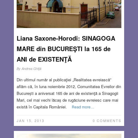
Liana Saxone-Horodi: SINAGOGA
MARE din BUCUREŞTI la 165 de
ANI de EXISTENŢĂ
By
Andrea Ghiţă
Din ultimul număr al publicaţiei „Realitatea evreiască”
aflăm că, în luna noiembrie 2012, Comunitatea Evreilor din
București a aniversat 165 de ani de existenţă a Sinagogii
Mari, cel mai vechi lăcaș de rugăciune evreiesc care mai
există în Capitala României.
Read more…
JAN 15, 2013
0 COMMENTS