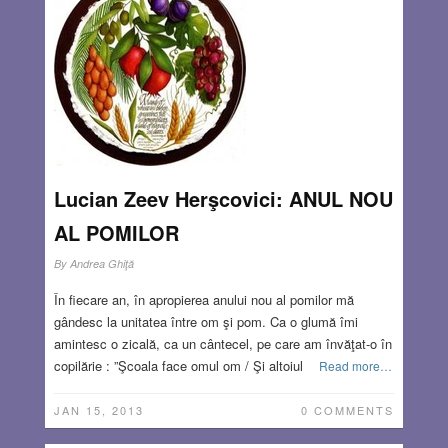
Lucian Zeev Herşcovici: ANUL NOU
AL POMILOR
By
Andrea Ghiţă
În fiecare an, în apropierea anului nou al pomilor mă
gândesc la unitatea între om şi pom. Ca o glumă îmi
amintesc o zicală, ca un cântecel, pe care am învăţat-o în
copilărie : ”Şcoala face omul om / Şi altoiul
Read more…
JAN 15, 2013
0 COMMENTS