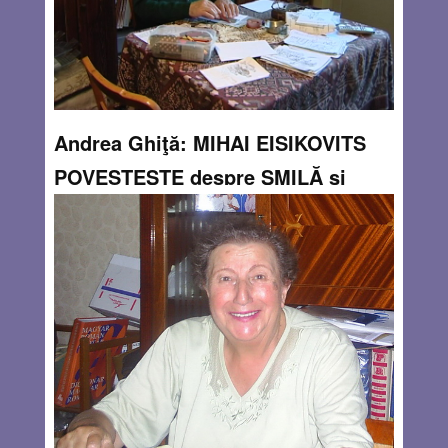
Andrea Ghiţă: MIHAI EISIKOVITS
POVESTEŞTE despre ŞMILĂ şi
ALŢII
By
Andrea Ghiţă
Preambul: De câţiva ani încoace primesc cu drag
scrisorile prietenului meu nonagenar Mihai Eisikovits –
originar din Gherla şi, de câteva decenii, trăitor la Baia
Mare – cu mărturii ale unor vremuri despre care îşi
amintesc, pe zi ce trece,
Read more…
DEC 18, 2012
1 COMMENT