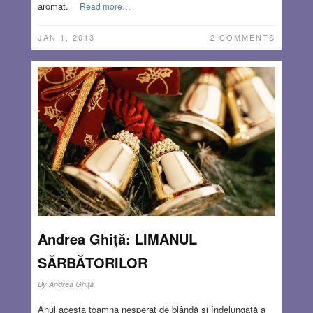
aromat.
Read more…
JAN 1, 2013
2 COMMENTS
Andrea Ghiţă: LIMANUL
SĂRBĂTORILOR
By
Andrea Ghiţă
Anul acesta toamna nesperat de blândă şi îndelungată a