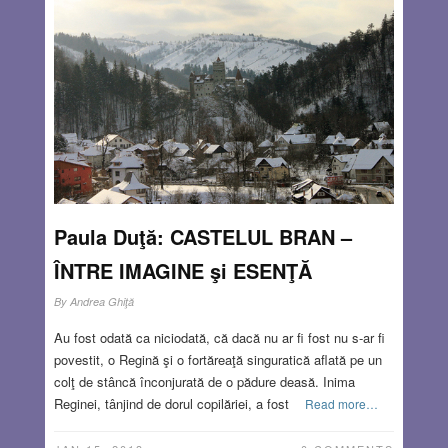
Paula Duţă: CASTELUL BRAN –
ÎNTRE IMAGINE şi ESENŢĂ
By
Andrea Ghiţă
Au fost odată ca niciodată, că dacă nu ar fi fost nu s-ar fi
povestit, o Regină şi o fortăreaţă singuratică aflată pe un
colţ de stâncă înconjurată de o pădure deasă. Inima
Reginei, tânjind de dorul copilăriei, a fost
Read more…