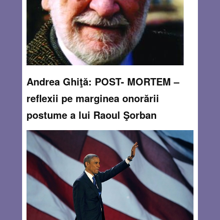
a fi citită în timpul unei scurte sieste. Pe umeraşe
aşteptau hainele noastre pregătite pentru „prima sau a
doua probă”
Read more…
NOV 8, 2012
1 COMMENT
Andrea Ghiţă: POST- MORTEM –
reflexii pe marginea onorării
postume a lui Raoul Şorban
By
Andrea Ghiţă
De o vreme încoace prietenul meu nonagenar M. – un om
generos, entuziast, devotat adevărului şi facerii de bine,
care şi-a dovedit tenacitatea în recuperarea memoriei unor
oameni de omenie din perioada Holocaustului – s-a
dedicat restabilirii adevărului în ceea
Read more…
NOV 7, 2012
3 COMMENTS