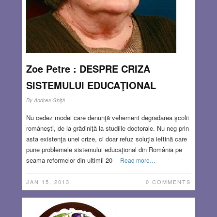
Zoe Petre : DESPRE CRIZA
SISTEMULUI EDUCAŢIONAL
By
Andrea Ghiţă
Nu cedez modei care denunţă vehement degradarea şcolii
româneşti, de la grădiniţă la studiile doctorale. Nu neg prin
asta existenţa unei crize, ci doar refuz soluţia ieftină care
pune problemele sistemului educaţional din România pe
seama reformelor din ultimii 20
Read more…
JAN 15, 2013
0 COMMENTS