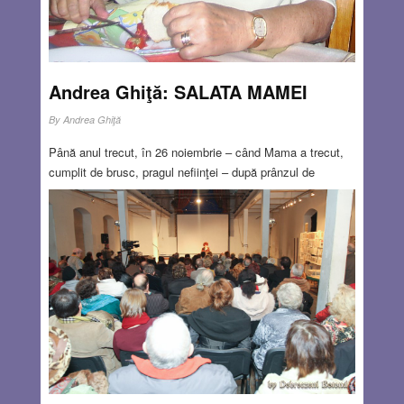
Andrea Ghiţă: SALATA MAMEI
By
Andrea Ghiţă
Până anul trecut, în 26 noiembrie – când Mama a trecut,
cumplit de brusc, pragul nefiinţei – după prânzul de
duminică pe care-l luam în casa ei, îmi dădea drept
merinde o cutie cu salată pentru ziua de luni. De-a lungul
mai multor ani – ca şi în prezent – ziua de luni o
petreceam la studio de dimineaţa până seara, mai întâi în
cabina de montaj şi apoi în regia de emisie. După un
obicei răspândit între jurnalişti dimineaţa plecam de acasă
cu o cafea băută pe inima goală şi peste zi mâncam în
goană o banană sau ronţăiam ceva pe apucate. Ajungeam
acasă seara, frântă de oboseală, îmi umpleam o farfurie
cu Salata Mamei şi aproape simultan o sunam la telefon
pe Ea…
Read more…