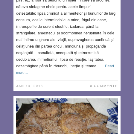
câteva sintagme cheie pentru acele timpuri
detestabile: lipsa cronică a alimentelor şi bunurilor de larg
consum, cozile interminabile la orice, frigul din case,
întreruperile de curent electric, izolarea până la
strangulare, amestecul şi scormonirea neruşinată în cele
mai intime unghere ale vieţii, supravegherea continuă şi
delaţiunea din partea oricui, minciuna şi propaganda
deşănţată – ascultată, acceptată şi retransmisă –
dedublarea, mimetismul, lipsa de reacţie, laşitatea,
dezamăgirea până în rărunchi, inerţia şi teama…
Read
more…
JAN 14, 2013
0 COMMENTS