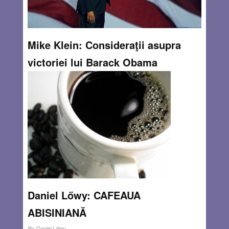
Mike Klein: Consideraţii asupra
victoriei lui Barack Obama
By
Andrea Ghiţă
Barack Obama a câstigat în mod categoric alegerile
prezidenţiale. Semnificaţia acestei victorii, după părerea
mea, este aceea că majoritatea cetăţenilor americani sunt
de acord ca guvernul să joace un rol mai mare în viaţa
cetăţenilor şi că sunt dispuşi să
Read more…
NOV 7, 2012
0 COMMENTS
Daniel Lőwy: CAFEAUA
ABISINIANĂ
By
Daniel Lõwy