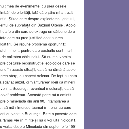
mulțimea de evenimente, cu prea desele
imbări de priorități, iată că o știre mi-a trezit
ntiri. Știrea este despre exploatarea lignitului,
eritul de suprafață din Bazinul Olteniei. Acolo
t cariere din care se extrage un cărbune de o
itate care nu prea justifică continuarea
loatării. Se repune problema oportunității
stui minerit, pentru care costurile sunt mari
ă de calitatea cărbunelui. Să nu mai vorbim
pre costurile reconstrucției ecologice care se
une în aceste situații, ca să nu rămână acolo
teren sterp, cu aspect selenar. De fapt nu asta
a zgâriat auzul, ci ”vânturarea” ideii că minerii
 veni la București, eventual încolonați, ca să
zolve” problema. Această parte mi-a amintit
pre o mineriadă din anii 90. Întâmplarea a
ut să mă nimeresc tocmai în trenul cu care
erii au venit la București. Este o poveste care
a rămas vie în minte și nu o voi uita niciodată.
e vorba despre Mineriada din septembrie 1991