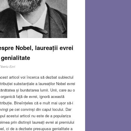
spre Nobel, laureații evrei
 genialitate
Tiberiu Ezri
acest articol voi încerca să dezbat subiectul
tribuției substanțiale a laureaților Nobel evrei
sănătatea și bunăstarea lumii. Unii, care au o
 organică față de evrei, ignoră această
tribuție. Bineînțeles că e mult mai ușor să-i
vingi pe cei convinși din capul locului. Dar
pul acestui articol nu este de a populariza
eimea prin distinșii laureați evrei ai premiului
el, ci de a dezbate presupusa genialitate a