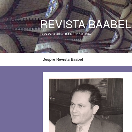
REVISTA BAABEL
ISSN 2734-4967, ISSN-L 2734-4967
Despre Revista Baabel