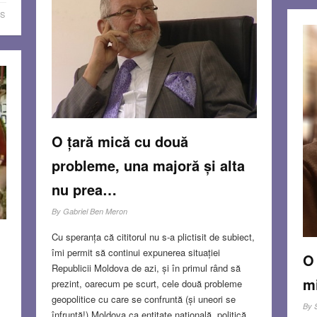
S
O țară mică cu două
probleme, una majoră și alta
nu prea…
By
Gabriel Ben Meron
Cu speranța că cititorul nu s-a plictisit de subiect,
îmi permit să continui expunerea situației
O 
Republicii Moldova de azi, și în primul rând să
mi
prezint, oarecum pe scurt, cele două probleme
geopolitice cu care se confruntă (și uneori se
By
înfruntă!) Moldova ca entitate națională, politică,