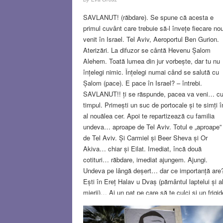
SAVLANUT! (răbdare). Se spune că acesta e
primul cuvânt care trebuie să-l învețe fiecare no
venit în Israel. Tel Aviv, Aeroportul Ben Gurion.
Aterizări. La difuzor se cântă Hevenu Șalom
Alehem. Toată lumea din jur vorbește, dar tu nu
înțelegi nimic. Înțelegi numai când se salută cu
Șalom (pace). E pace în Israel? – întrebi.
SAVLANUT!! ți se răspunde, pacea va veni… c
timpul. Primești un suc de portocale și te simți î
al nouălea cer. Apoi te repartizează cu familia
undeva… aproape de Tel Aviv. Totul e „aproape”
de Tel Aviv. Și Carmiel și Beer Sheva și Or
Akiva… chiar și Eilat. Imediat, încă două
cotituri… răbdare, imediat ajungem. Ajungi.
Undeva pe lângă deșert… dar ce importanță are
Ești în Ereț Halav u Dvaș (pământul laptelui și a
mierii)… Ai un pat pe care să te culci și un frigid
în care vei avea ce pune… Deocamdată nu ai,
dar răbdare, asta nu merge așa, cu una cu două