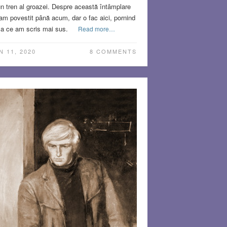
un tren al groazei. Despre această întâmplare
am povestit până acum, dar o fac aici, pornind
la ce am scris mai sus.
Read more…
N 11, 2020
8 COMMENTS