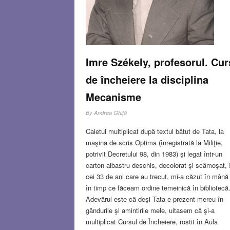
Imre Székely, profesorul. Cur
de încheiere la disciplina
Mecanisme
By
Andrea Ghiţă
Caietul multiplicat după textul bătut de Tata, la
maşina de scris Optima (înregistrată la Miliţie,
potrivit Decretului 98, din 1983) şi legat într-un
carton albastru deschis, decolorat şi scămoşat, 
cei 33 de ani care au trecut, mi-a căzut în mână
în timp ce făceam ordine temeinică în bibliotecă
Adevărul este că deşi Tata e prezent mereu în
gândurile şi amintirile mele, uitasem că şi-a
multiplicat Cursul de Încheiere, rostit în Aula