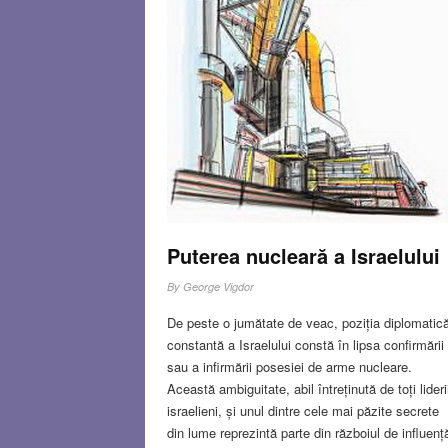
teroriste. Cea mai gravă acțiune a avut loc în
1978. O bandă de teroriști din Liban au debarcat
pe malul mării la sud de Haifa.
Read more…
JUN 11, 2020
2 COMMENT
Puterea nucleară a Israelului
By
George Vigdor
De peste o jumătate de veac, poziția diplomatic
constantă a Israelului constă în lipsa confirmării
sau a infirmării posesiei de arme nucleare.
Această ambiguitate, abil întreținută de toți lideri
israelieni, și unul dintre cele mai păzite secrete
din lume reprezintă parte din războiul de influenț