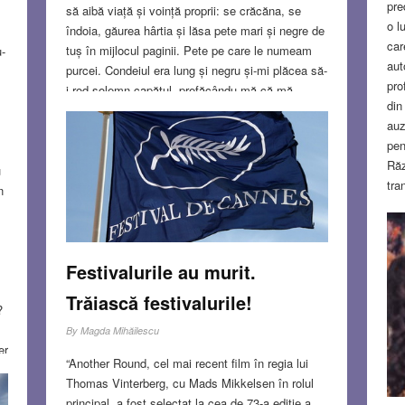
pre
să aibă viață și voință proprii: se crăcăna, se
o l
îndoia, găurea hârtia și lăsa pete mari și negre de
car
tuș în mijlocul paginii. Pete pe care le numeam
u-
aut
purcei. Condeiul era lung și negru și-mi plăcea să-
pro
i rod solemn capătul, prefăcându-mă că mă
din
gândesc la idei complicate pe care să le aștern
auz
pe hârtie. După ce am început să merg la școală,
pen
scrisul nu mi s-a mai părut deloc distractiv.
Răz
Învățătoarea mă certa permanent că scriu urât, iar
u
tra
acasă părinții erau uimiți.
n
Read more…
şti
Sir
JUN 11, 2020
3 COMMENTS
înd
Ier
Festivalurile au murit.
sta
Trăiască festivalurile!
sta
?
dip
l
By
Magda Mihăilescu
anu
er
“Another Round, cel mai recent film în regia lui
sim
Thomas Vinterberg, cu Mads Mikkelsen în rolul
înc
.
principal, a fost selectat la cea de 73-a ediție a
pri