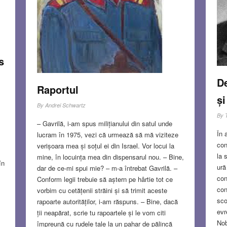
s
De
Raportul
și
By
Andrei Schwartz
By
– Gavrilă, i-am spus milițianului din satul unde
În 
lucram în 1975, vezi că urmează să mă viziteze
con
verișoara mea și soțul ei din Israel. Vor locui la
la 
mine, în locuința mea din dispensarul nou. – Bine,
în
ură
dar de ce-mi spui mie? – m-a întrebat Gavrilă. –
con
Conform legii trebuie să aștern pe hârtie tot ce
.
con
vorbim cu cetățenii străini și să trimit aceste
sco
rapoarte autorităților, i-am răspuns. – Bine, dacă
evr
ții neapărat, scrie tu rapoartele și le vom citi
Nob
împreună cu rudele tale la un pahar de pălincă