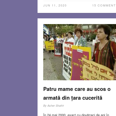
JUN 11, 2020
15 COMMENT
Patru mame care au scos o
armată din țara cucerită
By
Asher Shafrir
În 24 mai 2000, exact cu douăzeci de ani în