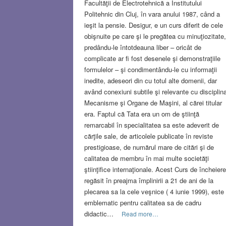
Facultăţii de Electrotehnică a Institutului
Politehnic din Cluj, în vara anului 1987, când a
ieşit la pensie. Desigur, e un curs diferit de cele
obişnuite pe care şi le pregătea cu minuţiozitate,
predându-le întotdeauna liber – oricât de
complicate ar fi fost desenele şi demonstraţiile
formulelor – şi condimentându-le cu informaţii
inedite, adeseori din cu totul alte domenii, dar
având conexiuni subtile şi relevante cu disciplin
Mecanisme şi Organe de Maşini, al cărei titular
era. Faptul că Tata era un om de ştiinţă
remarcabil în specialitatea sa este adeverit de
cărţile sale, de articolele publicate în reviste
prestigioase, de numărul mare de citări şi de
calitatea de membru în mai multe societăţi
ştiinţifice internaţionale. Acest Curs de încheiere
regăsit în preajma împlinirii a 21 de ani de la
plecarea sa la cele veşnice ( 4 iunie 1999), este
emblematic pentru calitatea sa de cadru
didactic…
Read more…