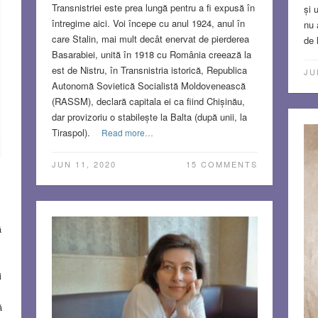
Transnistriei este prea lungă pentru a fi expusă în
și 
întregime aici. Voi începe cu anul 1924, anul în
nu 
care Stalin, mai mult decât enervat de pierderea
de 
Basarabiei, unită în 1918 cu România creează la
est de Nistru, în Transnistria istorică, Republica
S
JU
Autonomă Sovietică Socialistă Moldovenească
(RASSM), declară capitala ei ca fiind Chișinău,
dar provizoriu o stabilește la Balta (după unii, la
Tiraspol).
Read more…
JUN 11, 2020
15 COMMENTS
ă
i
ă