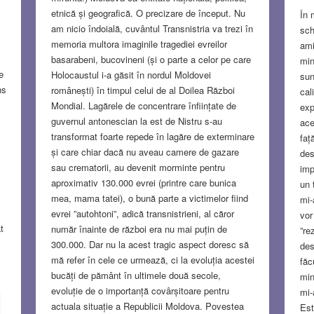
etnică și geografică. O precizare de început. Nu
În 
am nicio îndoială, cuvântul Transnistria va trezi în
sch
memoria multora imaginile tragediei evreilor
ami
basarabeni, bucovineni (și o parte a celor pe care
min
e
Holocaustul i-a găsit în nordul Moldovei
sun
ns
românești) în timpul celui de al Doilea Război
cal
Mondial. Lagărele de concentrare înființate de
exp
guvernul antonescian la est de Nistru s-au
ace
transformat foarte repede în lagăre de exterminare
faț
și care chiar dacă nu aveau camere de gazare
des
sau crematorii, au devenit morminte pentru
imp
,
aproximativ 130.000 evrei (printre care bunica
un 
mea, mama tatei), o bună parte a victimelor fiind
mi-
evrei ”autohtoni”, adică transnistrieni, al căror
vor
t
număr înainte de război era nu mai puțin de
”re
300.000. Dar nu la acest tragic aspect doresc să
des
mă refer în cele ce urmează, ci la evoluția acestei
făc
bucăți de pământ în ultimele două secole,
min
evoluție de o importanță covârșitoare pentru
mi-
actuala situație a Republicii Moldova. Povestea
Est