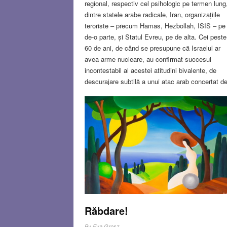
regional, respectiv cel psihologic pe termen lung
dintre statele arabe radicale, Iran, organizațiile
teroriste – precum Hamas, Hezbollah, ISIS – pe
de-o parte, și Statul Evreu, pe de alta. Cei peste
60 de ani, de când se presupune că Israelul ar
avea arme nucleare, au confirmat succesul
incontestabil al acestei atitudini bivalente, de
descurajare subtilă a unui atac arab concertat d
proporții sau a unui atentat extremist cu arme de
distrugere în masă, orchestrat de organizații
teroriste. Conform experților nucleari, Israelul
posedă la ora actuală circa 80-90 de focoase
nucleare, dar dispune de suficient material
nuclear fisionabil pentru circa 200 de focoase
nucleare
Read more…
JUN 11, 2020
1 COMMEN
Răbdare!
By
Eva Grosz