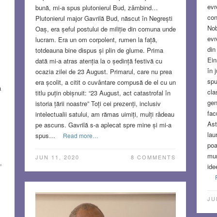
evr
bună, mi-a spus plutonierul Bud, zâmbind…
con
Plutonierul major Gavrilă Bud, născut în Negrești
Nob
Oaș, era șeful postului de miliție din comuna unde
evr
lucram. Era un om corpolent, rumen la față,
din
totdeauna bine dispus și plin de glume. Prima
Ein
dată mi-a atras atenția la o ședință festivă cu
în 
ocazia zilei de 23 August. Primarul, care nu prea
spu
era școlit, a citit o cuvântare compusă de el cu un
a
cla
titlu puțin obișnuit: “23 August, act catastrofal în
gen
istoria țării noastre” Toți cei prezenți, inclusiv
fac
intelectualii satului, am rămas uimiți, mulți râdeau
Ast
pe ascuns. Gavrilă s-a aplecat spre mine și mi-a
lau
spus…
Read more…
poa
mun
JUN 11, 2020
8 COMMENTS
,
ide
JU