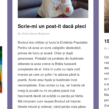
,
Scrie-mi un post-it dacă pleci
By
Doina Gecse-Borgovan
e
15
Bunicul era milițian și lucra la Evidența Populației.
Pentru că avea un scris caligrafic desăvârșit,
By
primea de lucru și acasă. Chiar și după
Cit
pensionare. Probabil că jumătate din buletinele
ved
eliberate la acea vreme la Brăila fuseseră
dat
completate de el. Intra în curte cu niște cutii
ved
imense pe care un șofer i le aducea până la
se 
poartă. Acolo erau fișele și buletinele încă
a p
necompletate. Erau scrise cu tuș, iar înainte să
T
la 
merg la școală nu mi se părea joacă mai
Maș
fascinantă decât să scârțâi cu penița pe hârtie.
pen
Mă minunam cum reușea Bunicul să înșiruie
(In
literele rotund și ordonat, când penița mea părea