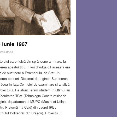
 iunie 1967
Strul Moisa
itorului care ridică din sprâncene a mirare, la
erea acestui titlu, îi voi divulga că aceasta era
a de susținere a Examenului de Stat, în
erea obținerii Diplomei de Inginer. Susținerea
făcea în fața Comisiei de examinare și analiză
roiectului. Pe atunci eram student în ultimul an
Facultatea TCM (Tehnologia Construcțiilor de
ini), departamentul MUPC (Mașini și Utilaje
tru Prelucrări la Cald) din cadrul IPBv
stitutul Politehnic din Brașov). Proiectul îl