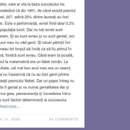
eilor, care ar sta la baza succesului lor,
siderând că din 1901, de când există premiul
el, 207, adică 20% dintre laureați au fost
ei. Este o performanță, evreii fiind doar 0.2%
 populația lumii. Dar nu toți evreii sunt
stein. Și eu sunt evreu și nu sunt genial; nici
jurul meu nu văd genii. Și totusi părinții îmi
neau tot timpul să învăț ca să fiu primul în
să, fiindcă sunt evreu. Când eram la școală,
iul la matematică era un băiat român. La
ultate, cel mai bun anul meu era un neamț.
a nu înseamnă că nu au fost genii printre
reații premiului Nobel. Dar un popor întreg nu
te fi genial și nu numai genialitatea dar și
ca grea, perseverența și încrederea într-o
e sunt factori determinanți ai succesului.
Read more…
N 11, 2020
34 COMMENTS