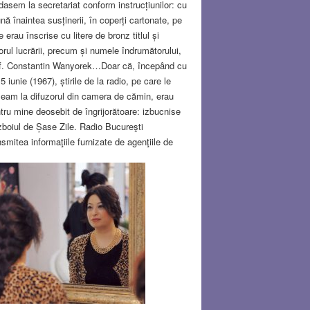
dasem la secretariat conform instrucțiunilor: cu
ună înaintea susținerii, în coperți cartonate, pe
e erau înscrise cu litere de bronz titlul și
orul lucrării, precum și numele îndrumătorului,
f. Constantin Wanyorek…Doar că, începând cu
 5 iunie (1967), știrile de la radio, pe care le
eam la difuzorul din camera de cămin, erau
tru mine deosebit de îngrijorătoare: izbucnise
boiul de Șase Zile. Radio Bucureşti
nsmitea informaţiile furnizate de agenţiile de
ri ale alianţei anti-israeliene (Egipt, Iordania şi
ia), conform cărora forțele lor armate se
reaptă din trei direcții diferite către Tel-Aviv,
usalim și Haifa. În paralel, Uniunea Sovietică și
tele socialiste satelite, care sprijineau alianța
telor arabe, rupeau rând pe rând relațiile
lomatice cu Israelul; România încă nu o
nțase. Situația părea un dezastru total:
țeam că sloganul “aruncaţi-i pe evrei în mare”,
epea să capete contur… În ceea ce mă
vește, îmi puneam întrebarea care ar putea fi