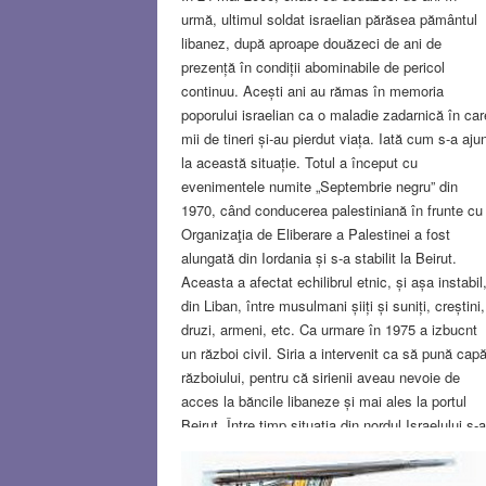
urmă, ultimul soldat israelian părăsea pământul
libanez, după aproape douăzeci de ani de
prezență în condiții abominabile de pericol
continuu. Acești ani au rămas în memoria
poporului israelian ca o maladie zadarnică în car
mii de tineri și-au pierdut viața. Iată cum s-a aju
la această situație. Totul a început cu
evenimentele numite „Septembrie negru” din
1970, când conducerea palestiniană în frunte cu
Organizaţia de Eliberare a Palestinei a fost
alungată din Iordania și s-a stabilit la Beirut.
Aceasta a afectat echilibrul etnic, și așa instabil
din Liban, între musulmani șiiți și suniți, creștini,
druzi, armeni, etc. Ca urmare în 1975 a izbucnt
un război civil. Siria a intervenit ca să pună capă
războiului, pentru că sirienii aveau nevoie de
acces la băncile libaneze și mai ales la portul
Beirut. Între timp situația din nordul Israelului s-a
înrăutățit. Localitățile de lângă granița cu Libanul
erau bombardat aproape zilnic. Au fost și atacuri