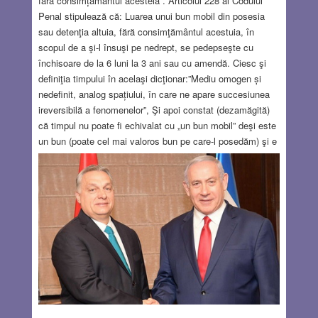
fără consimțământul acesteia”. Articolul 228 al Codului
Penal stipulează că: Luarea unui bun mobil din posesia
sau detenţia altuia, fără consimţământul acestuia, în
scopul de a şi-l însuşi pe nedrept, se pedepseşte cu
închisoare de la 6 luni la 3 ani sau cu amendă. Ciesc şi
definiţia timpului în acelaşi dicţionar:”Mediu omogen și
nedefinit, analog spațiului, în care ne apare succesiunea
ireversibilă a fenomenelor”, Şi apoi constat (dezamăgită)
că timpul nu poate fi echivalat cu „un bun mobil” deşi este
un bun (poate cel mai valoros bun pe care-l posedăm) şi e
cât se poate de mobil (din moment ce trece…implacabil).
Dar probabil pentru că e „omogen şi nedefinit” chiar dacă
poate fi măsurat (cu o precizie din ce în ce mai mare) nu
poate fi delimitat. Adică nu se poate determina cu precizie
timpul care aparţine unei anumite persoane, chiar dacă
adesea spunem că „i se scurge timpul” sau „îi ticăie
ceasul biologic”.
Read more…
MAR 9, 2023
15 COMMENTS