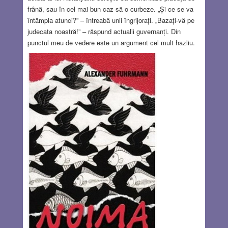
frână, sau în cel mai bun caz să o curbeze. „Și ce se va
întâmpla atunci?” – întreabă unii îngrijorați. „Bazați-vă pe
judecata noastră!” – răspund actualii guvernanți. Din
punctul meu de vedere este un argument cel mult hazliu.
Poți avea mai multă încredere în dreapta judecată a unui
individ de teapa lui Bezalel Smotrich care a spus recent
că un sat palestinian ar trebui trecut prin foc și sabie,
decât în a președintelui Tribunalului Suprem? Sau în
discernământul fostului terorist Ben-Gvir care a decis să-l
schimbe pe șeful poliției din zona Tel-Aviv pentru că în
opinia lui nu era destul de agresiv față de demonstranți,
față de cel al consilierului juridic?
Read more…
MAR 16, 2023
26 COMMENTS