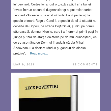
lui Leonard. Curtea lor a fost o „oază a păcii şi a bunei
învoiri într-un ocean al duşmăniilor şi al patimilor oarbe”.
Leonard Zăicescu nu a uitat niciodată anii petrecuţi la
şcoala primară Regele Carol I, o şcoală de elită situată nu
departe de Copou, pe strada Pojărniciei, şi nici pe primul
său dascăl, domnul Niculiu, care i-a îndrumat primii paşi în
„lunga şi fără de sfârşit călătorie pe drumul cunoaşterii, cel
ce se asemăna cu Domnul Trandafir căruia Mihail
Sadoveanu i-a dedicat rânduri şi gânduri de aleasă
preţuire”.
Read more…
MAR 9, 2023
12 COMMENTS