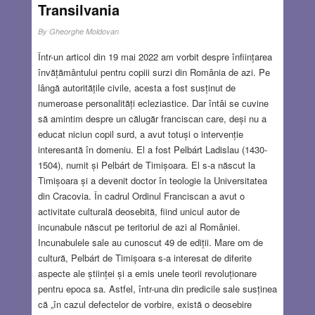
Transilvania
By
Gheorghe Moldovan
Într-un articol din 19 mai 2022 am vorbit despre înființarea
învățământului pentru copiii surzi din România de azi. Pe
lângă autoritățile civile, acesta a fost susținut de
numeroase personalități ecleziastice. Dar întâi se cuvine
să amintim despre un călugăr franciscan care, deși nu a
educat niciun copil surd, a avut totuși o intervenție
interesantă în domeniu. El a fost Pelbárt Ladislau (1430-
1504), numit și Pelbárt de Timișoara. El s-a născut la
Timișoara și a devenit doctor în teologie la Universitatea
din Cracovia. În cadrul Ordinul Franciscan a avut o
activitate culturală deosebită, fiind unicul autor de
incunabule născut pe teritoriul de azi al României.
Incunabulele sale au cunoscut 49 de ediții. Mare om de
cultură, Pelbárt de Timișoara s-a interesat de diferite
aspecte ale științei și a emis unele teorii revoluționare
pentru epoca sa. Astfel, într-una din predicile sale susținea
că „în cazul defectelor de vorbire, există o deosebire