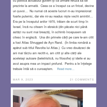
cu politica actualului guvern și ca urmare refuză să se
prezinte la armată. Ceea ce a început ca un firicel, devine
un șuvoi… Nu numai că aceste lucruri m-au impresionat
foarte puternic, dar ele mi-au readus niște vechi amintiri…
Era pe la începutul anilor 1970, trăiam de scurt timp în
Israel, încă nu citeam în ebraică (din păcate nici până
astăzi nu sunt mai brează), în schimb începusem să
citesc în engleză. Una din primele cărți pe care le-am citit
a fost Atlas Shrugged de Ayn Rand. (În limba română a
apărut sub titlul Revolta lui Atlas.) Cu vreo douăzeci de
ani mai târziu am recitit-o, am citit și alte cărți ale
aceleiași autoare (beletristică, nu filosofie) și ideile ei au
avut asupra mea un impact profund. Pentru a le înțelege
trebuie întâi să o cunoaștem.
Read more…
MAR 9, 2023
21 COMMENTS