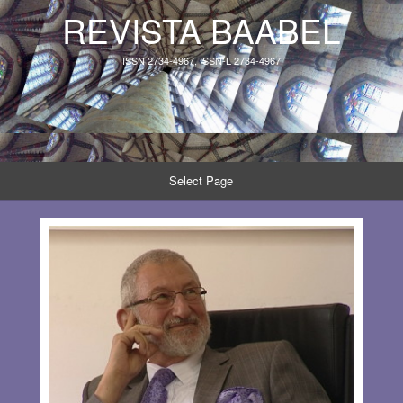
REVISTA BAABEL
ISSN 2734-4967, ISSN-L 2734-4967
Select Page