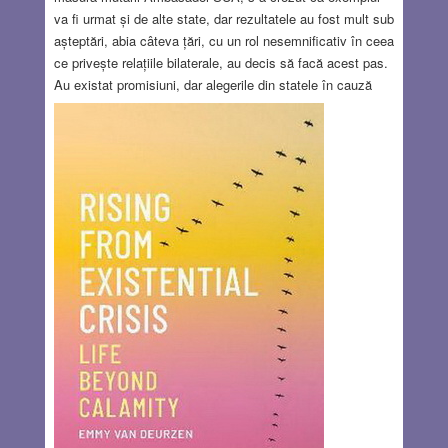
va fi urmat și de alte state, dar rezultatele au fost mult sub
așteptări, abia câteva țări, cu un rol nesemnificativ în ceea
ce privește relațiile bilaterale, au decis să facă acest pas.
Au existat promisiuni, dar alegerile din statele în cauză
care au adus la conducere partide și personalități cu alte
orientări au determinat abandonarea ideii. Mutarea unor
ambasade la Ierusalim este o problemă deosebit de
sensibilă, deoarece ar contraveni unor înțelegeri sau
acorduri internaționale legate de procesul de pace din
Orientul Mijlociu,…
Read more…
MAR 9, 2023
16 COMMENTS