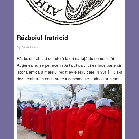
despre această rană cruntă din istoria Iașiului.
Read
more…
MAR 9, 2023
20 COMMENTS
Războiul fratricid
By
Strul Moisa
Războiul fratricid se referă la crima față de semenii tăi.
Acțiunea nu se petrece în Antarctica… ci ea face parte din
istoria antică a marelui regat evreiesc, care în 931 î.Hr. s-a
dezmembrat în două state independente, Iudeea și Israel.
Această istorie a fost caracterizată, printre altele, de lupte
intestine în fiecare regat, lupte care includ chiar și
înlăturarea fizică a unor personaje. Subiectul se
concentrează asupra familiei regale, unde întâlnim
personajul feminin Atalia, figura 1, versetul de referință
fiind: Atalia, mama lui Ohozia [Ahazia], văzând că fiul său
a murit, s-a sculat și a stârpit tot neamul regesc. (4 Regi
11:1). La momentul de referință, Regatul Unitar era deja