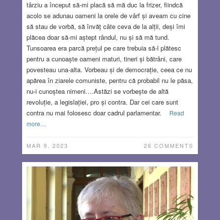
târziu a început să-mi placă să mă duc la frizer, fiindcă
acolo se adunau oameni la orele de vârf și aveam cu cine
să stau de vorbă, să învăț câte ceva de la alții, deși îmi
plăcea doar să-mi aștept rândul, nu și să mă tund.
Tunsoarea era parcă prețul pe care trebuia să-l plătesc
pentru a cunoaște oameni maturi, tineri și bătrâni, care
povesteau una-alta. Vorbeau și de democrație, ceea ce nu
apărea în ziarele comuniste, pentru că probabil nu le păsa,
nu-i cunoștea nimeni….Astăzi se vorbește de altă
revoluție, a legislației, pro și contra. Dar cei care sunt
contra nu mai folosesc doar cadrul parlamentar.
Read
more…
MAR 9, 2023
26 COMMENTS