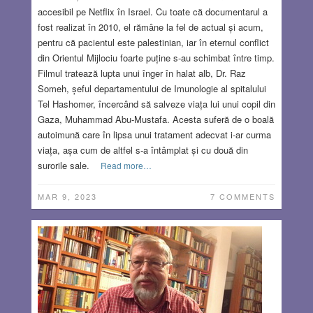
accesibil pe Netflix în Israel. Cu toate că documentarul a
fost realizat în 2010, el rămâne la fel de actual și acum,
pentru că pacientul este palestinian, iar în eternul conflict
din Orientul Mijlociu foarte puține s-au schimbat între timp.
Filmul tratează lupta unui înger în halat alb, Dr. Raz
Someh, șeful departamentului de Imunologie al spitalului
Tel Hashomer, încercând să salveze viața lui unui copil din
Gaza, Muhammad Abu-Mustafa. Acesta suferă de o boală
autoimună care în lipsa unui tratament adecvat i-ar curma
viața, așa cum de altfel s-a întâmplat și cu două din
surorile sale.
Read more…
MAR 9, 2023
7 COMMENTS