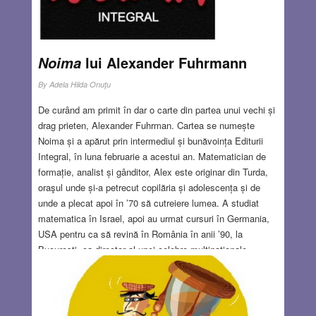
lui Alexander Fuhrmann
Noima
By
Adela Hilda Onuţu
De curând am primit în dar o carte din partea unui vechi și
drag prieten, Alexander Fuhrman. Cartea se numește
Noima și a apărut prin intermediul și bunăvoința Editurii
Integral, în luna februarie a acestui an. Matematician de
formație, analist și gânditor, Alex este originar din Turda,
oraşul unde și-a petrecut copilăria și adolescența și de
unde a plecat apoi în ’70 să cutreiere lumea. A studiat
matematica în Israel, apoi au urmat cursuri în Germania,
USA pentru ca să revină în România în anii ’90, la
București, ca director al unei celebre multinaționale.
Ulterior a decis să-și urmeze pasiunea de
coaching/training pe comunicare și și-a construit propria
firmă, Eureka. Deși colaborează cu companii de prestigiu,
preocuparea sa dominantă se îndreaptă spre tineri, spre