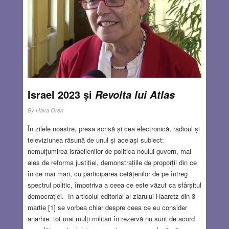
Israel 2023 și
Revolta lui Atlas
By
Hava Oren
În zilele noastre, presa scrisă și cea electronică, radioul și
televiziunea răsună de unul și același subiect:
nemulțumirea israelienilor de politica noului guvern, mai
ales de reforma justiției, demonstrațiile de proporții din ce
în ce mai mari, cu participarea cetățenilor de pe întreg
spectrul politic, împotriva a ceea ce este văzut ca sfârșitul
democrației. În articolul editorial al ziarului Haaretz din 3
martie [1] se vorbea chiar despre ceea ce eu consider
anarhie: tot mai mulți militari în rezervă nu sunt de acord