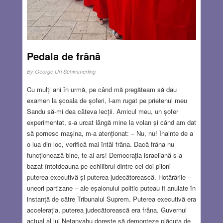
dezmembrat în două regate vecine și independente –
Iudeea la sud, cu capitala Ierusalim, și Israel la nord, cu
capitala la Samaria. Fiecare avea conducere
proprie.
Read more…
Pedala de frână
MAR 9, 2023
15 COMMENTS
By
George Uri Schimmerling
Cu mulți ani în urmă, pe când mă pregăteam să dau
examen la școala de șoferi, l-am rugat pe prietenul meu
Sandu să-mi dea câteva lecții. Amicul meu, un șofer
experimentat, s-a urcat lângă mine la volan și când am dat
să pornesc mașina, m-a atenționat: – Nu, nu! Înainte de a
o lua din loc, verifică mai întâi frâna. Dacă frâna nu
funcționează bine, te-ai ars! Democrația israeliană s-a
bazat întotdeauna pe echilibrul dintre cei doi piloni –
puterea executivă și puterea judecătorească. Hotărârile –
uneori partizane – ale eșalonului politic puteau fi anulate în
instanță de către Tribunalul Suprem. Puterea executivă era
accelerația, puterea judecătorească era frâna. Guvernul
actual al lui Netanyahu dorește să demonteze plăcuța de