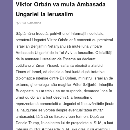
Viktor Orbán va muta Ambasada
Ungariei la Ierusalim
By
Eva Galambos
Săptămâna trecută, potrivit unor informații neoficiale,
premierul Ungariei Viktor Orbán ar fi convenit cu premierul
israelian Benjamin Netanyahu să mute luna viitoare
Ambasada Ungariei de la Tel Aviv la Ierusalim. Oficialități
de la ministerul israelian de Externe au declarat
cotidianului Zman Yisrael, varianta ebraică a ziarului
Times of Israel, că decizia a fost luată după tratative
diplomatice intense dintre Eli Cohen, ministrul israelian de
externe, și omologul său maghiar Péter Szijjártó. Intențiile
Budapestei nu ar trebui să ne surprindă, deoarece încă în
urmă cu doi ani a fost deschisă la Ierusalim o
reprezentanță comercială a Ungariei și în cuvântările ținute
la inaugurare se vorbea despre eventualitatea mutării
ambasadei, fără să se fixeze vreun termen. După ce
Donald Trump, în calitatea lui de președinte al SUA, a luat
măsura mutării Ambasadei SUA, s-a crezut că exemplul