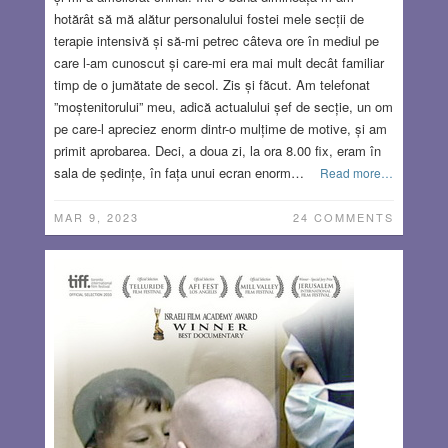
hotărât să mă alătur personalului fostei mele secții de
terapie intensivă și să-mi petrec câteva ore în mediul pe
care l-am cunoscut și care-mi era mai mult decât familiar
timp de o jumătate de secol. Zis și făcut. Am telefonat
”moștenitorului” meu, adică actualului șef de secție, un om
pe care-l apreciez enorm dintr-o mulțime de motive, și am
primit aprobarea. Deci, a doua zi, la ora 8.00 fix, eram în
sala de ședințe, în fața unui ecran enorm…
Read more…
MAR 9, 2023
24 COMMENTS