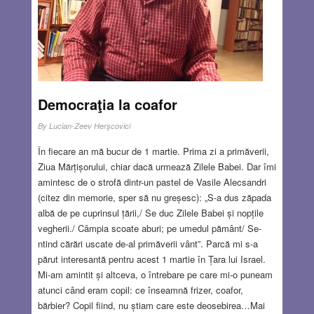
Democraţia la coafor
By
Lucian-Zeev Herşcovici
În fiecare an mă bucur de 1 martie. Prima zi a primăverii,
Ziua Mărțișorului, chiar dacă urmează Zilele Babei. Dar îmi
amintesc de o strofă dintr-un pastel de Vasile Alecsandri
(citez din memorie, sper să nu greșesc): „S-a dus zăpada
albă de pe cuprinsul țării,/ Se duc Zilele Babei și nopțile
vegherii./ Câmpia scoate aburi; pe umedul pământ/ Se-
ntind cărări uscate de-al primăverii vânt”. Parcă mi s-a
părut interesantă pentru acest 1 martie în Țara lui Israel.
Mi-am amintit și altceva, o întrebare pe care mi-o puneam
atunci când eram copil: ce înseamnă frizer, coafor,
bărbier? Copil fiind, nu știam care este deosebirea…Mai