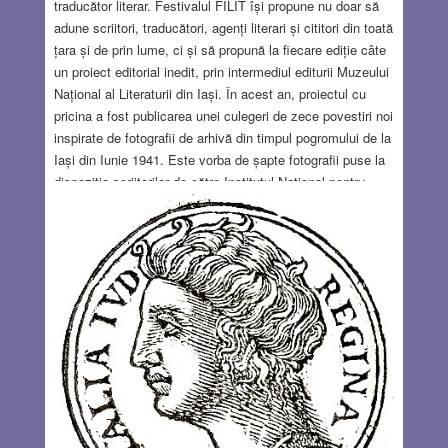
traducător literar. Festivalul FILIT își propune nu doar să
adune scriitori, traducători, agenți literari și cititori din toată
țara și de prin lume, ci și să propună la fiecare ediție câte
un proiect editorial inedit, prin intermediul editurii Muzeului
Național al Literaturii din Iași. În acest an, proiectul cu
pricina a fost publicarea unei culegeri de zece povestiri noi
inspirate de fotografii de arhivă din timpul pogromului de la
Iași din Iunie 1941. Este vorba de șapte fotografii puse la
dispoziția scriitorilor de către Institutul Național pentru
Studierea Holocaustului din România „Elie Wiesel”,
fotografii care au constituit sursa de inspirație pentru acest
proiect editorial, întrucât ele fac parte dintr-o serie de
panouri expuse în curtea Muzeului Pogromului de la Iași.
Aici, prin fum de țigară și aburi de cafea, se discută pe
îndelete și se pune la cale FILIT, an după an. În 2022, prin
acea alchimie bizară și miraculoasă care ne face să
observăm cu adevărat pentru prima oară lucruri de care
suntem înconjurați cine știe de când, s-a iscat ideea
lansării acestei provocări la adresa comunității scriitorilor
din România – lăsați-vă inspirați de una dintre aceste
fotografii (dar de fapt de toate) și scrieți, numai scrieți