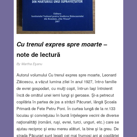
–
Cu trenul expres spre moarte
note de lectură
By
Martha Eşanu
Autorul volumului Cu trenul expres spre moarte, Leonard
Zăicescu, a văzut lumina zilei în anul 1927, într-o familie
de evrei gospodari, cu mulţi copii, într-un Iaşi întroienit
încă de omătul unei ierni lungi şi geroase. Şi-a petrecut
copilăria în partea de jos a străzii Păcurari, lângă Şcoala
Primară de Fete Petru Poni. În curtea lungă de la nr.133
locuiau şi convieţuiau în bună înţelegere vecini de diverse
naţionalităţi (români, ruşi, evrei, turci, unguri, etc.) care se
ajutau reciproc şi erau mereu alături, la bine şi la greu. De
strada Păcurari sunt legaţi cei mai frumoşi ani ai copilăriei