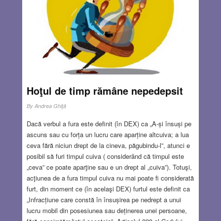
formarea acestora, și este exprimată într-o formă de
voluntariat pe care o denumește Ora de dirigenție. Ieșit din
comunismul în care s-a format, autorul a trecut în societăți
cu democrație cristalizată, cu sisteme de educație
performante și cu angrenaje sociale funcționale, în care
ulterior s-a maturizat. Revenirea în România, într-o țară
care parcurge de 30 de ani statusul post-comunist într-un
sistem quasi-fanariot, pe care politicienii îl denumesc cu
Hoţul de timp rămâne nepedepsit
emfază democrație, cred că a fost șocantă, dar nu
surprinzătoare.
Read more…
By
Andrea Ghiţă
Dacă verbul a fura este definit (în DEX) ca „A-și însuși pe
MAR 9, 2023
2 COMMENTS
ascuns sau cu forța un lucru care aparține altcuiva; a lua
ceva fără niciun drept de la cineva, păgubindu-l”, atunci e
posibil să furi timpul cuiva ( considerând că timpul este
„ceva” ce poate aparţine sau e un drept al „cuiva”). Totuşi,
acţiunea de a fura timpul cuiva nu mai poate fi considerată
furt, din moment ce (în acelaşi DEX) furtul este definit ca
„Infracțiune care constă în însușirea pe nedrept a unui
lucru mobil din posesiunea sau deținerea unei persoane,