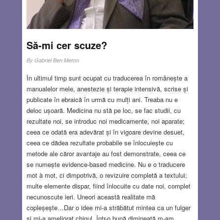
Să-mi cer scuze?
By
Gabriel Ben Meron
În ultimul timp sunt ocupat cu traducerea în românește a
manualelor mele, anestezie și terapie intensivă, scrise și
publicate în ebraică în urmă cu mulți ani. Treaba nu e
deloc ușoară. Medicina nu stă pe loc, se fac studii, cu
rezultate noi, se introduc noi medicamente, noi aparate;
ceea ce odată era adevărat și în vigoare devine desuet,
ceea ce dădea rezultate probabile se înlocuiește cu
metode ale căror avantaje au fost demonstrate, ceea ce
se numește evidence-based medicine. Nu e o traducere
mot à mot, ci dimpotrivă, o revizuire completă a textului;
multe elemente dispar, fiind înlocuite cu date noi, complet
necunoscute ieri. Uneori această realitate mă
copleșește…Dar o idee mi-a străbătut mintea ca un fulger
și mi-a ameliorat chinul. Într-o bună dimineață m-am