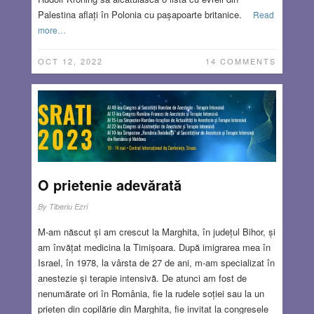
Palestina aflați în Polonia cu pașapoarte britanice.
Read
more…
OCT 12, 2022
14 COMMENTS
O prietenie adevărată
By
Tiberiu Ezri
M-am născut și am crescut la Marghita, în județul Bihor, și
am învățat medicina la Timișoara. După imigrarea mea în
Israel, în 1978, la vârsta de 27 de ani, m-am specializat în
anestezie și terapie intensivă. De atunci am fost de
nenumărate ori în România, fie la rudele soției sau la un
prieten din copilărie din Marghita, fie invitat la congresele