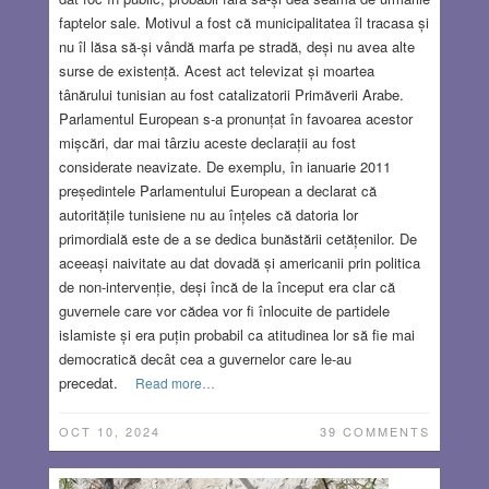
faptelor sale. Motivul a fost că municipalitatea îl tracasa și
nu îl lăsa să-și vândă marfa pe stradă, deși nu avea alte
surse de existență. Acest act televizat și moartea
tânărului tunisian au fost catalizatorii Primăverii Arabe.
Parlamentul European s-a pronunțat în favoarea acestor
mișcări, dar mai târziu aceste declarații au fost
considerate neavizate. De exemplu, în ianuarie 2011
președintele Parlamentului European a declarat că
autoritățile tunisiene nu au înțeles că datoria lor
primordială este de a se dedica bunăstării cetățenilor. De
aceeași naivitate au dat dovadă și americanii prin politica
de non-intervenție, deși încă de la început era clar că
guvernele care vor cădea vor fi înlocuite de partidele
islamiste și era puțin probabil ca atitudinea lor să fie mai
democratică decât cea a guvernelor care le-au
precedat.
Read more…
OCT 10, 2024
39 COMMENTS