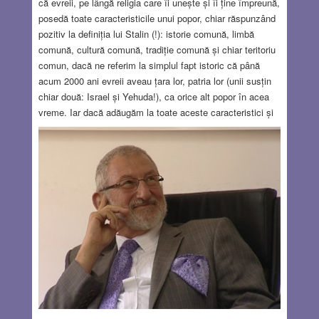
că evreii, pe lângă religia care îi unește și îi ține împreună,
posedă toate caracteristicile unui popor, chiar răspunzând
pozitiv la definiția lui Stalin (!): istorie comună, limbă
comună, cultură comună, tradiție comună și chiar teritoriu
comun, dacă ne referim la simplul fapt istoric că până
acum 2000 ani evreii aveau țara lor, patria lor (unii susțin
chiar două: Israel și Yehuda!), ca orice alt popor în acea
vreme. Iar dacă adăugăm la toate aceste caracteristici și
religia comună, obținem în felul acesta un tablou complet
al noțiunii de popor. Această precizare nu are numai o
importanță istorică, ci și una (mai ales) actuală. Ideea,
vehiculată de mulți, după care evreii, nefiind un popor, nu
au dreptul la o țară, o patrie a lor, nu e deloc nouă, dar e
folosită azi mai mult ca oricând de către oricine care
neagă dreptul Israelului de a exista ca patrie a poporului
evreu.
Read more…
OCT 24, 2024
47 COMMENTS