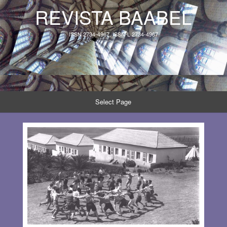
REVISTA BAABEL
ISSN 2734-4967, ISSN-L 2734-4967
Select Page