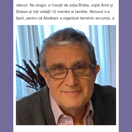
născut. Nu singur, ci însoțit de soția Braha, copiii Amit și
Sharon și toți ceilalți 12 membri ai familiei. Niciunul n-a
lipsit, pentru că Abraham a organizat temeinic excursia, a
pregătit-o minuțios. Cum era în fotbal, așa e și în viață. Au
venit cu toții să cunoască orașul în care Oszi și-a petrecut
primii 13 ani. Și-a revăzut casa părintească din cartierul
Iosefin și liceul unde învățase alături de colegi care au
devenit mai apoi medici, ingineri, arhitecți. Poate că el ar fi
rămas un anonim, dar un costum prost croit i-a schimbat
destinul. S-a dus la un croitor să i-l repare și acesta l-a
chemat după aceea să-l însoțească la un meci de fotbal
pe care îl arbitra. Neșansa croitorului, dar șansa sportului
a făcut ca acest croitor să facă o întindere de ligament în
timpul meciului.
Read more…
JUL 6, 2023
9 COMMENTS