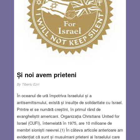
mi-a amintit de una dintre poveștile de dincolo ale lui
David Eagleman din care am aflat că nu voi putea părăsi
anticamera lumii de apoi decât după ce și ultimul om care
mai știe să-mi spună numele va muri. Dezső, bunicul
meu, și Andor (Andrei) au fost doi dintre cei nouă copii ai
străbunicului meu Beni. Așadar Andor era unul dintre
unchii tatălui meu. În prima jumătate al secolului trecut ei
trăiau în Dumbrăveni.. Tatăl meu a crescut în casa bunicul
Beni, dar nu l-a cunoscut, deoarece acesta a murit când el
încă nu împlinise un an. El mi-a povestit că Andor, care
era cu vreo douăzeci de ani mai mare ca el, a fost cel
Și noi avem prieteni
care l-a învățat să meargă cu bicicleta.
Read more…
By
Tiberiu Ezri
JUN 22, 2023
7 COMMENTS
În oceanul de ură împotriva Israelului și a
antisemitismului, există și insulițe de solidaritate cu Israel.
Printre ei se numără creștini, în primul rând de
evangheliștii americani. Organizația Christians United for
Israel (CUFI), întemeiată în 1975, are 10 milioane de
membri sioniști neevrei.(1) În câteva articole anterioare am
evidențiat că sunt și musulmani prieteni ai Israelului care