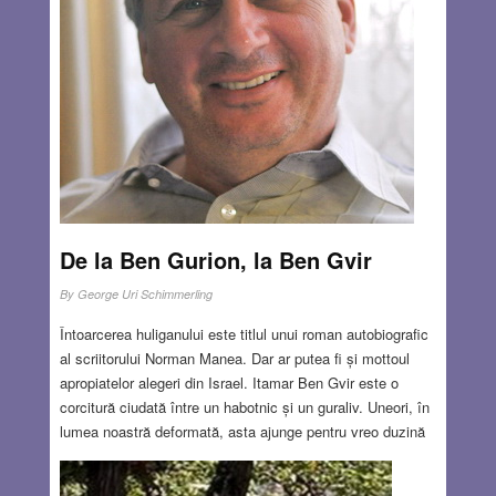
Houston, unde lucrasem doi ani. Visul acesta se repetă de
multe ori. Oare ce legătură are el cu gândurile mele de
odinioară sau cu cele actuale?
Read more…
MAR 17, 2022
47 COMMENTS
De la Ben Gurion, la Ben Gvir
By
George Uri Schimmerling
Întoarcerea huliganului este titlul unui roman autobiografic
al scriitorului Norman Manea. Dar ar putea fi și mottoul
apropiatelor alegeri din Israel. Itamar Ben Gvir este o
corcitură ciudată între un habotnic și un guraliv. Uneori, în
lumea noastră deformată, asta ajunge pentru vreo duzină
de mandate care să-l facă să devină, conform sondajelor,
al treilea partid în Parlament. Deține și un pistol, pe care