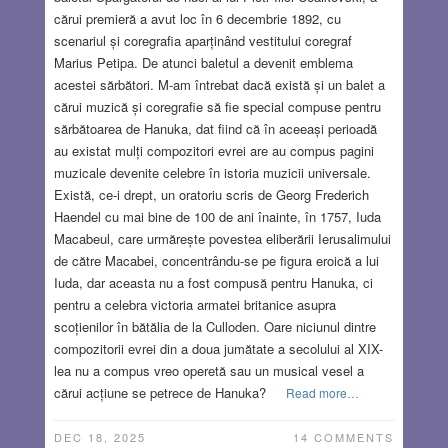
cărui premieră a avut loc în 6 decembrie 1892, cu
scenariul și coregrafia aparținând vestitului coregraf
Marius Petipa. De atunci baletul a devenit emblema
acestei sărbători. M-am întrebat dacă există și un balet a
cărui muzică și coregrafie să fie special compuse pentru
sărbătoarea de Hanuka, dat fiind că în aceeași perioadă
au existat mulți compozitori evrei are au compus pagini
muzicale devenite celebre în istoria muzicii universale.
Există, ce-i drept, un oratoriu scris de Georg Frederich
Haendel cu mai bine de 100 de ani înainte, în 1757, Iuda
Macabeul, care urmărește povestea eliberării Ierusalimului
de către Macabei, concentrându-se pe figura eroică a lui
Iuda, dar aceasta nu a fost compusă pentru Hanuka, ci
pentru a celebra victoria armatei britanice asupra
scoțienilor în bătălia de la Culloden. Oare niciunul dintre
compozitorii evrei din a doua jumătate a secolului al XIX-
lea nu a compus vreo operetă sau un musical vesel a
cărui acțiune se petrece de Hanuka?
Read more…
DEC 18, 2025
14 COMMENTS