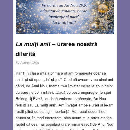
”medicamentul” de rigoare fiind arma atomică. Aceasta
este, pe scurt, explicația a ceea ce se întâmplă în aceste
zile.
Read more…
JUN 19, 2025
13 COMMENTS
– urarea noastră
La mulţi ani!
diferită
By
Andrea Ghiţă
Până în clasa întâia primară ştiam româneşte doar să
salut şi să spun „da” şi „nu”. Cred că aveam vreo cinci ani
când, de Anul Nou, mama m-a învăţat ce să le spun celor
cu care ne vom întâlni. „Dacă vorbesc ungureşte, le spui
Boldog Új Évet!, iar dacă vorbesc româneşte, An Nou
fericit! sau La mulţi ani!”. Am învăţat ambele urări şi le-am
rostit plină de elan şi importanţă. Au trecut decenii de
atunci şi, în mod interesant, abia acum mi-a atras atenţia
faptul că cea mai populară urare românească de Anul Nou