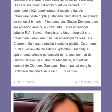
Hill care și-a construit acolo o vilă de vacanță. În
octombrie 1902, administratorul moșiei a dat din
întâmplare peste criptă și stăpânul fiind absent, l-a anunțat
pe consulul britanic. Fiica acestuia, Gladys Dickson, care
era arheolog amator, a vizitat situl. Apoi arheologul
britanic R.A. Stewart Macalister a făcut fotografii și a
trasat planul monumentului, iar arheologul francez C.S.
Clermont-Ganneau a studiat inscripția găsită. Ca urmare,
în 1903, în revista Palestine Exploration Quarterly au
apărut două articole pe această temă, unul semnat de
Gladys Dickson și ilustrat de Macalister, iar celălalt
semnat de Clermont-Ganneau. Era timpul să merg la
Biblioteca Națională să le caut.
Read more…
JUN 5, 2025
6 COMMENTS