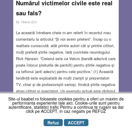
Numărul victimelor civile este real
sau fals?
By
Tiberiu Ezri
La această întrebare cheie m-am referit în recentul meu
comentariu la articolul “Și noi avem prieteni”. Încep cu o
realitate cunoscută: atât printre autori cât și printre cititori,
mulți preferă știrile negative. Iată cuvintele neurologului
Rick Hansen: “Creierul este ca Velcro (bandă adezivă care
poate înlocui șireturile de pantofi) pentru știrile negative și
ca teflonul (anti adeziv) pentru cele pozitive.” (1) Această
tendință este exploatată de mulți ziariști și prezentatori
TV, chiar și de profesioniștii serioși, fiindcă știrile negative
atrag cititori și spectatori. Un exemplu actual este războiul
din Gaza. Peste tot se publică știri despre crimele și chiar
Site-ul baabel.ro foloseste cookies pentru a oferi un maxim de
performanta experientei tale aici. Cookie-urile sunt pentru
genocidul provocat de armata israeliană printre civilii din
autentificare, statistici trafic Pentru a continua te rugam sa dai
Gaza. Referitor la aceste publicații (2,3), trebuie să spun
click pe ACCEPT, in caz negativ pe REFUZ
în primul rând că starea de război și genocidul sunt două
Refuz
ACCEPT
lucruri complet diferite. Războiul este un conflict armat
între două sau mai multe state, națiuni, grupuri, pentru