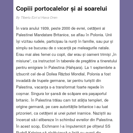
Copiii portocalelor și ai soarelui
By
Tiberiu Ezri si Hava Oren
În vara anului 1939, peste 2000 de evrei, cetățeni ai
Palestinei Mandatare Britanice, se aflau în Polonia. Unii
își vizitau rudele, participau la nunți în familie, sau pur și
simplu se bucurau de o vacanță pe meleagurile natale.
Erau mai ales femei cu copii, dar erau și oameni trimiși „în
misiune”, ca instructori în taberele de pregătire a tineretului
pentru emigrare în Palestina (Hahșara). La 1 septembrie a
izbucnit cel de-al Doilea Război Mondial, Polonia a fost
invadată de trupele germane, iar pentru turiștii din
Palestina, vacanța s-a transformat foarte repede în
coșmar. Singura lor șansă de scăpare era pașaportul
britanic. În Palestina trăiau cam tot atâția templeri, de
origine germană, pe care autoritățile britanice i-au luat
prizonieri, ca cetățeni ai unei puteri inamice. Naziștii au
încercat să-i elibereze în schimbul evreilor din Palestina.
În acest scop, Eichmann l-a împuternicit pe ofițerul SS
Rudolf Kröning să alcătuiască o listă cu evreii din