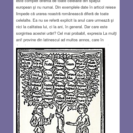
este complet diferită de toate celelalte din spaţiul
european şi nu numai. Din exemplele date în articol reiese
limpede că urarea noastră românească diferă de toate
celelalte. Ea nu se referă explicit la anul care urmează şi
nici la calitatea lui, ci la ani, în general. Dar care este
sorgintea acestei urări? Cel mai probabil, expresia La mulţi
ani! provine din latinescul ad multos annos, care în
Antichitatea romană era o aclamaţie adresată oamenilor
de rang înalt. De pildă, apare în Historia Augusta[3] la
întronarea lui Severus Alexander, când senatorii i se
adresează cu formula: Augustus noster, imperator noster,
di te servent, vincas, vigeas, multis annis imperes („Zeii
să te ocrotească, să birui, să fii sănătos, să domneşti
mulţi ani”)
Read more…
DEC 31, 2025
19 COMMENTS