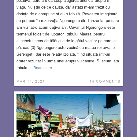
pozitivă, care are ca scop alegerea unei căi drepte în
viață. Nu știu de ce cauză, dar astăzi m-am trezit cu
dorința de a compune și eu o fabulă. Povestea imaginară
se petrece în rezervația Ngorongoro din Tanzania, pe care
am vizitat-o acum câțiva ani. Cuvântul Ngorongoro este
termenul folosit de luptătorii tribului Maasai pentru
clinchetul scos de tălăngile de la gâtul vacilor pe care le
păzeau.(3) Ngorongoro este vecină cu marea rezervație
Serengeti, dar este relativ izolată, fiind situată într-un
crater rezultat în urma unei erupții vulcanice. Și acum iată
fabula.
Read more…
MAR 14, 2024
14 COMMENTS