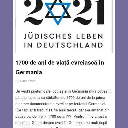
studii ale Orientului Apropiat la Universitatea din
Groningen. Este prieten al soțului meu încă din
studenție. Articolul original se află aici:
https://www.ioh.co.il/_files/ugd/98a859_f2278b81a46d4e9d
acd952c85d064694.pdf (la pag. 25) Cu aprobarea lui l-am
tradus, am adăugat ilustrații și câteva note explicative
pentru cititorii de limbă română. La începutul anilor 1980,
un israelian american stabilit la Haifa, un anume James
Bennett, a vizitat clădirea impunătoare a Arhivelor Statului
1700 de ani de viață evreiască în
din Groningen[i], pe strada St. Jan. Groningen.
Read
more…
Germania
By
Hava Oren
APR 14, 2022
10 COMMENTS
Un vechi prieten care locuiește în Germania mi-a povestit
că anul acesta se sărbătoresc 1700 de ani de la prima
atestare documentară a evreilor pe teritoriul Germaniei.
(De fapt ar fi trebuit să fie anul trecut, dar s-a amânat din
cauza pandemiei.) 1700 de ani?? Pentru mine a fost o
surpriză. Știam despre evrei în Germania nu mult după