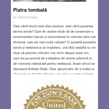
Piatra tombală
By
Andrei Herzlinger
Oare când istoria este doar poveste, oare când povestea
devine istorie? Care din aceste două căi de conservare a
evenimentelor trecute și transmiterea lor viitorului este mai
eficientă, care are mai multă valoare? În această povestire
istoria și beletristica se împletesc, una fără cealaltă nu vor
reuși să prezinte cititorilor mai nimic despre acest om,
care era pe punctul de a dispărea din istoria colectivă și
din memoria individuală pentru totdeauna. Acest articol se
datorează Andreei Ghiță. Citez aproximativ din e-mailul ei:
„Trecând prin Cimitirul Neolog, am văzut o piatră tombală
de marmură albă, pe care scrie Andrei Herzlinger. Nu mai
ţin minte anul naşterii, ci doar cel al decesului: 1943. Este
cumva o rudă? Oare purtaţi numele de Andrei în memoria
lui? Dacă da, cred că povestea sa ar merita relatată în
Baabel.” Este macabru să-mi văd numele pe o piatră de
mormânt, chiar știind că nu este vorba de mine. Situația