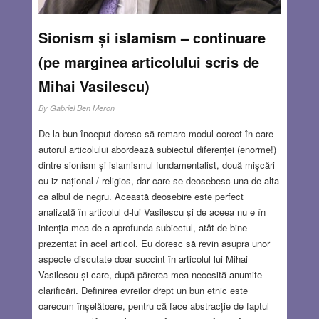
actualul război de supraviețuire.
Read more…
Sionism și islamism – continuare
MAR 28, 2024
56 COMMENTS
(pe marginea articolului scris de
Mihai Vasilescu)
By
Gabriel Ben Meron
De la bun început doresc să remarc modul corect în care
autorul articolului abordează subiectul diferenței (enorme!)
dintre sionism și islamismul fundamentalist, două mișcări
cu iz național / religios, dar care se deosebesc una de alta
ca albul de negru. Această deosebire este perfect
analizată în articolul d-lui Vasilescu și de aceea nu e în
intenția mea de a aprofunda subiectul, atât de bine
prezentat în acel articol. Eu doresc să revin asupra unor
aspecte discutate doar succint în articolul lui Mihai
Vasilescu și care, după părerea mea necesită anumite
clarificări. Definirea evreilor drept un bun etnic este
oarecum înșelătoare, pentru că face abstracție de faptul