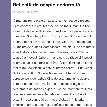
Reflecții de noapte nedormită
By
Gabriel Ben Meron
O mărturisire: ”scheletul” acestui articol era deja pregătit.
L-am conceput miercurea trecută, pe malul Mării Galileei,
într-o oră de perfectă liniște, în mijlocul unui peisaj care nu
cerea decât contemplare. Joi ne-am despărțit de prietenii
cu care petrecem anual trei zile de vacanță în nordul țării,
nu înainte de a stabili data viitoare întâlniri, și ne-am întors
acasă. Asta a fost joi la prânz. Noaptea, la ora 3.00, am
aflat că a început războiul, mai precis că războiul început
acum 20 luni s-a extins spre Iran. Vineri dimineață nu am
mai răsfoit cotidianul la care suntem abonați… Știri vechi,
fără importanță… Nu intenționez să mă transform în
corespondent de război. Cine dorește amănunte despre
cum se omoară oamenii între ei în această regiune
blestemată de soartă va găsi surse de informare mult mai
precise și mai extinse. În cele ce urmează aș dori să
prezint – așa cum văd eu – locul dictaturii în istoria
omenirii, pentru că, de fapt, conflictul actual între Israel și