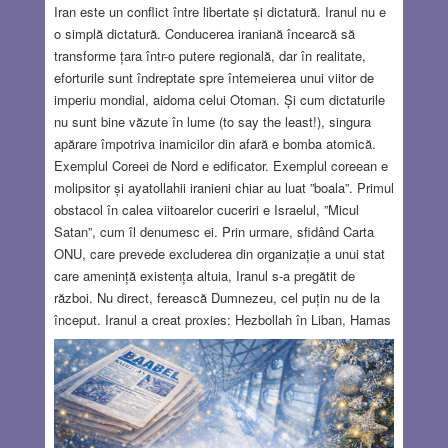
Iran este un conflict între libertate și dictatură. Iranul nu e
o simplă dictatură. Conducerea iraniană încearcă să
transforme țara într-o putere regională, dar în realitate,
eforturile sunt îndreptate spre întemeierea unui viitor de
imperiu mondial, aidoma celui Otoman. Și cum dictaturile
nu sunt bine văzute în lume (to say the least!), singura
apărare împotriva inamicilor din afară e bomba atomică.
Exemplul Coreei de Nord e edificator. Exemplul coreean e
molipsitor și ayatollahii iranieni chiar au luat ”boala”. Primul
obstacol în calea viitoarelor cuceriri e Israelul, ”Micul
Satan”, cum îl denumesc ei. Prin urmare, sfidând Carta
ONU, care prevede excluderea din organizație a unui stat
care amenință existența altuia, Iranul s-a pregătit de
război. Nu direct, ferească Dumnezeu, cel puțin nu de la
început. Iranul a creat proxies: Hezbollah în Liban, Hamas
în Gaza, Huthi în Yemen și milițiile pro iraniene în Irak.
Acestea trebuiau să înceapă distrugerea statului evreu și
în funcție de rezultat, putea urma intervenția directă a
armatei iraniene. Și, între timp, pentru orice eventualitate,
Iranul trebuia să fie imunizat împotriva atacurilor din afară,