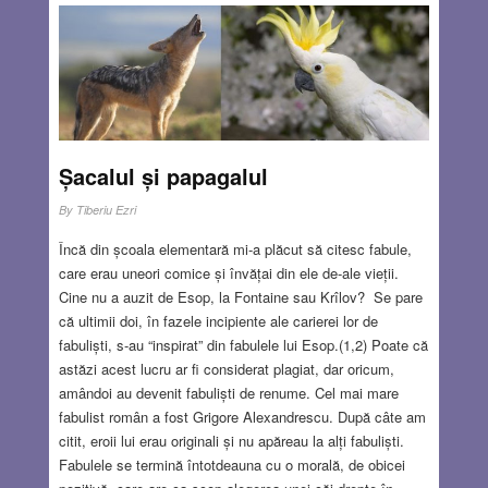
Șacalul și papagalul
By
Tiberiu Ezri
Încă din școala elementară mi-a plăcut să citesc fabule,
care erau uneori comice și învățai din ele de-ale vieții.
Cine nu a auzit de Esop, la Fontaine sau Krîlov? Se pare
că ultimii doi, în fazele incipiente ale carierei lor de
fabuliști, s-au “inspirat” din fabulele lui Esop.(1,2) Poate că
astăzi acest lucru ar fi considerat plagiat, dar oricum,
amândoi au devenit fabuliști de renume. Cel mai mare
fabulist român a fost Grigore Alexandrescu. După câte am
citit, eroii lui erau originali și nu apăreau la alți fabuliști.
Fabulele se termină întotdeauna cu o morală, de obicei