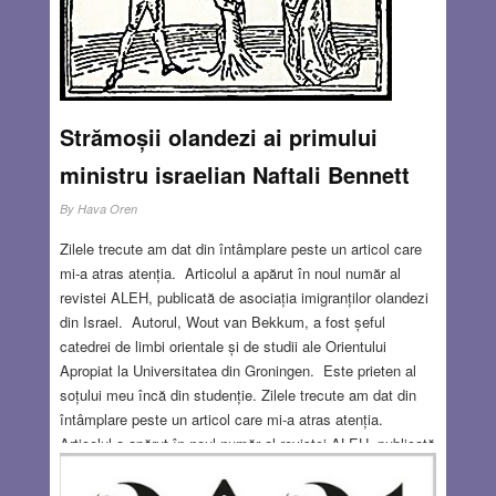
Strămoșii olandezi ai primului
ministru israelian Naftali Bennett
By
Hava Oren
Zilele trecute am dat din întâmplare peste un articol care
mi-a atras atenția. Articolul a apărut în noul număr al
revistei ALEH, publicată de asociația imigranților olandezi
din Israel. Autorul, Wout van Bekkum, a fost șeful
catedrei de limbi orientale și de studii ale Orientului
Apropiat la Universitatea din Groningen. Este prieten al
soțului meu încă din studenție. Zilele trecute am dat din
întâmplare peste un articol care mi-a atras atenția.
Articolul a apărut în noul număr al revistei ALEH, publicată
de asociația imigranților olandezi din Israel. Autorul, Wout
van Bekkum, a fost șeful catedrei de limbi orientale și de