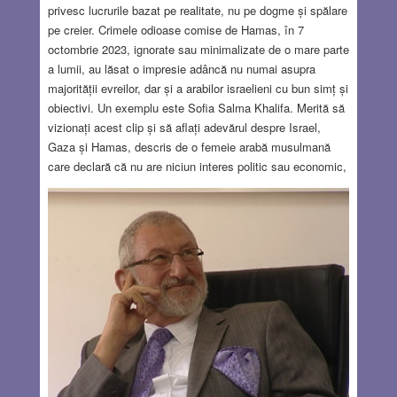
privesc lucrurile bazat pe realitate, nu pe dogme și spălare
pe creier. Crimele odioase comise de Hamas, în 7
octombrie 2023, ignorate sau minimalizate de o mare parte
a lumii, au lăsat o impresie adâncă nu numai asupra
majorității evreilor, dar și a arabilor israelieni cu bun simț și
obiectivi. Un exemplu este Sofia Salma Khalifa. Merită să
vizionați acest clip și să aflați adevărul despre Israel,
Gaza și Hamas, descris de o femeie arabă musulmană
care declară că nu are niciun interes politic sau economic,
ci numai dorința de a spune adevărul. Ea dezminte
propaganda că în Israel se practică apartheid și că arabii
nu ar avea drepturi egale. Pe de altă parte, ultima
festivitate Oscar ne-a arătat cât de meschini pot fi unii
evrei, numai ca să fie glorificați de media. Este vorba de
recentul premiat Oscar, Jonathan Glazer, regizorul filmului
The Zone of Interest, care compară situația populației din
Gaza cu Holocaustul. Dar să lăsăm “buruienile” și să
vedem dacă în lumea dominată de antisemitism și
atitudine anti-israeliană există și înțelegere, compasiune
sau chiar prietenie față de Israel, care e nevoit să ducă