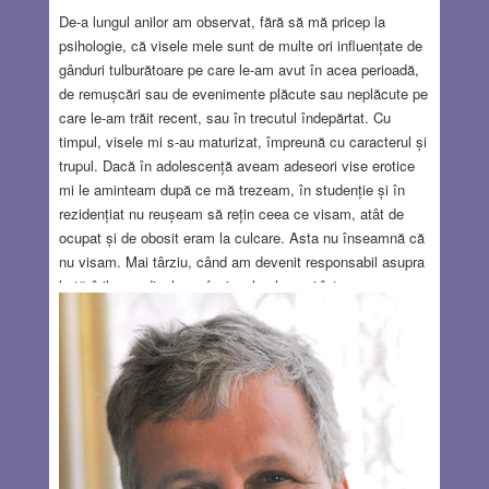
De-a lungul anilor am observat, fără să mă pricep la
psihologie, că visele mele sunt de multe ori influențate de
gânduri tulburătoare pe care le-am avut în acea perioadă,
de remușcări sau de evenimente plăcute sau neplăcute pe
care le-am trăit recent, sau în trecutul îndepărtat. Cu
timpul, visele mi s-au maturizat, împreună cu caracterul și
trupul. Dacă în adolescență aveam adeseori vise erotice
mi le aminteam după ce mă trezeam, în studenție și în
rezidențiat nu reușeam să rețin ceea ce visam, atât de
ocupat și de obosit eram la culcare. Asta nu înseamnă că
nu visam. Mai târziu, când am devenit responsabil asupra
hotărârilor medicale profesionale ale unui întreg
departament, aveam uneori vise tulburi, somnul agitat și
adeseori îmi aminteam fragmente de vise în care aveam
remușcări: oare acest bolnav a fost tratat corect? Oare
putea fi salvat? Oare acțiunile mele au fost adecvate? Iar
acum, la bătrânețe timpurie, visele mă duc înapoi la istoria
vieții mele, a familiei, a colegilor și a prietenilor dragi și
chiar la perioada când lucram în Texas. Recent am visat
că nu găsesc intrarea la departamentul de anestezie din