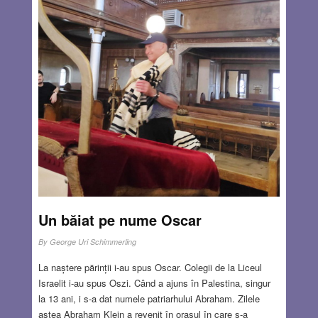
știe cum arătau și de aceea nu au fost recunoscute ca
atare de arheologi. Și în orice caz, odată cu întărirea
creștinismului în Imperiul Roman, construcția de sinagogi
a fost interzisă.
Read more…
NOV 10, 2022
11 COMMENTS
Un băiat pe nume Oscar
By
George Uri Schimmerling
La naștere părinții i-au spus Oscar. Colegii de la Liceul
Israelit i-au spus Oszi. Când a ajuns în Palestina, singur
la 13 ani, i s-a dat numele patriarhului Abraham. Zilele
astea Abraham Klein a revenit în orașul în care s-a