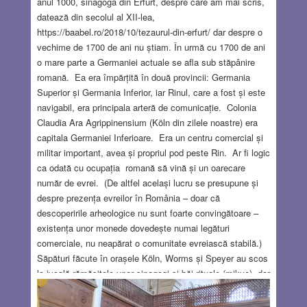
anul 1000, sinagoga din Erfurt, despre care am mai scris,
datează din secolul al XII-lea,
https://baabel.ro/2018/10/tezaurul-din-erfurt/ dar despre o
vechime de 1700 de ani nu știam. În urmă cu 1700 de ani
o mare parte a Germaniei actuale se afla sub stăpânire
romană. Ea era împărțită în două provincii: Germania
Superior și Germania Inferior, iar Rinul, care a fost și este
navigabil, era principala arteră de comunicație. Colonia
Claudia Ara Agrippinensium (Köln din zilele noastre) era
capitala Germaniei Inferioare. Era un centru comercial și
militar important, avea și propriul pod peste Rin. Ar fi logic
ca odată cu ocupația romană să vină și un oarecare
număr de evrei. (De altfel același lucru se presupune și
despre prezența evreilor în România – doar că
descoperirile arheologice nu sunt foarte convingătoare –
existența unor monede dovedește numai legături
comerciale, nu neapărat o comunitate evreiască stabilă.)
Săpături făcute în orașele Köln, Worms și Speyer au scos
la iveală rămășițele unor sinagogi și băi rituale (mikve), dar
acestea datează din secolul al XI-lea. Existența unor
sinagogi mai vechi este atestată documentar, dar nu se