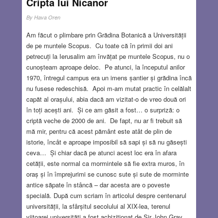
Cripta lui Nicanor
By
Hava Oren
Am făcut o plimbare prin Grădina Botanică a Universității
de pe muntele Scopus. Cu toate că în primii doi ani
petrecuți la Ierusalim am învățat pe muntele Scopus, nu o
cunoșteam aproape deloc. Pe atunci, la începutul anilor
1970, întregul campus era un imens șantier și grădina încă
nu fusese redeschisă. Apoi m-am mutat practic în celălalt
capăt al orașului, abia dacă am vizitat-o de vreo două ori
în toți acești ani. Și ce am găsit a fost… o surpriză: o
criptă veche de 2000 de ani. De fapt, nu ar fi trebuit să
mă mir, pentru că acest pământ este atât de plin de
istorie, încât e aproape imposibil să sapi și să nu găsești
ceva… Și chiar dacă pe atunci acest loc era în afara
cetății, este normal ca mormintele să fie extra muros, în
oraș și în împrejurimi se cunosc sute și sute de morminte
antice săpate în stâncă – dar acesta are o poveste
specială. După cum scriam în articolul despre centenarul
universității, la sfârșitul secolului al XIX-lea, terenul
viitoarei universități a fost achiziționat de Sir John Gray