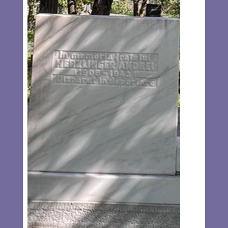
nu sunt sigur că știe să-l folosească, pentru că atunci
când promoția lui își făcea serviciul militar, el se ocupa de
vandalizarea bunurilor arabilor din teritorii, ori a evreilor
care nu-i erau pe plac. Printre altele a demontat și tăblița
cu logoul de la mașina fostului prim ministru Yitzhak
Rabin, declarând atunci că dacă a ajuns la tablă, poate
ajunge și la om. Bineînțeles că Itamar Ben Gvir nu
acționează singur. El este “ajutat” în primul rând de acei
teroriști arabi, înfierbântați de propaganda Hamasului, care
au comis o serie de atentate pe străzile Israelului. Fiecare
astfel de terorist îi mai adaugă lui Ben Gvir un
mandat.
Read more…
OCT 27, 2022
55 COMMENTS