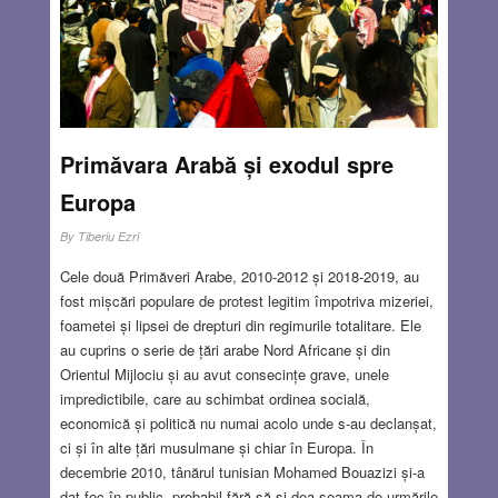
Primăvara Arabă și exodul spre
Europa
By
Tiberiu Ezri
Cele două Primăveri Arabe, 2010-2012 și 2018-2019, au
fost mișcări populare de protest legitim împotriva mizeriei,
foametei și lipsei de drepturi din regimurile totalitare. Ele
au cuprins o serie de țări arabe Nord Africane și din
Orientul Mijlociu și au avut consecințe grave, unele
impredictibile, care au schimbat ordinea socială,
economică și politică nu numai acolo unde s-au declanșat,
ci și în alte țări musulmane și chiar în Europa. În
decembrie 2010, tânărul tunisian Mohamed Bouazizi și-a
dat foc în public, probabil fără să-și dea seama de urmările