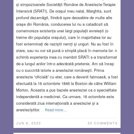
și simpozioanele Societății Române de Anestezie-Terapie
Intensivă (SRATI). De orașul meu natal, Marghita, sunt
profund dezamăgit, fiindcă spre deosebire de multe alte
orașe din România, conducerea lui nu a catadicsit să
comemoreze existența unei largi populații evreiești (o
treime din populația orașului), care în majoritatea lor au
fost exterminați de naziștii nemți și unguri. Nu au fost în
stare, sau nu vor să pună o simplă placă în memoria lor. n
schimb experiența mea cu membrii SRATI s-a transformat
de-a lungul anilor într-o adevărată prietenie. Am să încep
cu o succintă istorie a anesteziei româneşti. Prima
anestezie “oficială” cu eter, care a devenit faimoasă, a fost
efectuată la 16 octombrie 1846 la Boston de către William
Morton. Aceasta a pus bazele anesteziei ca o specialitate
independentă a medicinei. Ca urmare, 16 octombrie este
considerată ziua internațională a anesteziei și a
anesteziștilor.
Read more…
JUN 8, 2023
33 COMMENTS