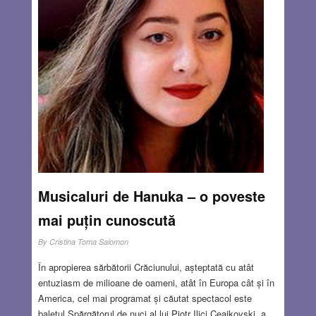
Musicaluri de Hanuka – o poveste
mai puțin cunoscută
By
Cristina Toma Salomon
În apropierea sărbătorii Crăciunului, așteptată cu atât
entuziasm de milioane de oameni, atât în Europa cât și în
America, cel mai programat și căutat spectacol este
baletul Spărgătorul de nuci al lui Piotr Ilici Ceaikovski, a