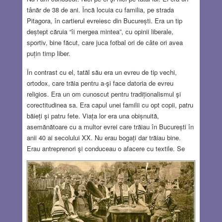
tânăr de 38 de ani. Încă locuia cu familia, pe strada
Pitagora, în cartierul evreiesc din București. Era un tip
deștept căruia “îi mergea mintea”, cu opinii liberale,
sportiv, bine făcut, care juca fotbal ori de câte ori avea
puțin timp liber.
În contrast cu el, tatăl său era un evreu de tip vechi,
ortodox, care trăia pentru a-şi face datoria de evreu
religios. Era un om cunoscut pentru tradiționalismul şi
corectitudinea sa. Era capul unei familii cu opt copii, patru
băieți şi patru fete. Viața lor era una obișnuită,
asemănătoare cu a multor evrei care trăiau în București în
anii 40 ai secolului XX. Nu erau bogați dar trăiau bine.
Erau antreprenori şi conduceau o afacere cu textile. Se
numărau printre furnizorii Casei Regale şi în ciuda
dificultăților cu care se confruntau toți evreii din România
acelor vremuri, se părea că erau pe drumul cel bun. Până
într-o zi. Dimineața zilei de 21 ianuarie 1941 l-a găsit pe
bătrânul evreu rugându-se, alături de alți evrei, la Templul
Coral.
Read more…