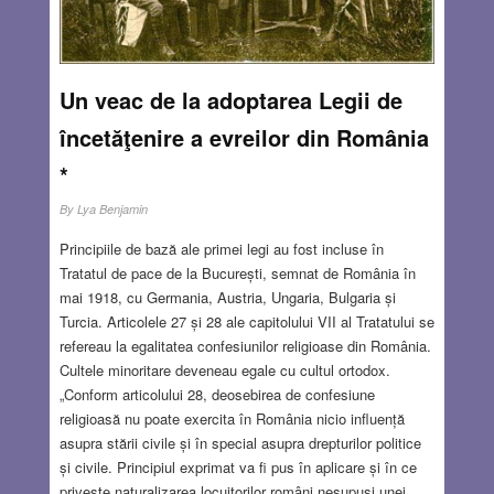
JAN 17, 2019
2 COMMENTS
Un veac de la adoptarea Legii de
încetăţenire a evreilor din România
*
By
Lya Benjamin
Principiile de bază ale primei legi au fost incluse în
Tratatul de pace de la București, semnat de România în
mai 1918, cu Germania, Austria, Ungaria, Bulgaria și
Turcia. Articolele 27 și 28 ale capitolului VII al Tratatului se
refereau la egalitatea confesiunilor religioase din România.
Cultele minoritare deveneau egale cu cultul ortodox.
„Conform articolului 28, deosebirea de confesiune
religioasă nu poate exercita în România nicio influență
asupra stării civile și în special asupra drepturilor politice
și civile. Principiul exprimat va fi pus în aplicare și în ce
privește naturalizarea locuitorilor români nesupuși unei