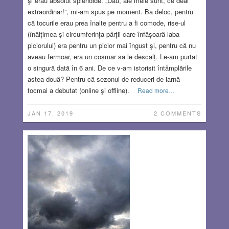
şi erau absolut splendide. „Uau, ale mele sunt, ce deal
extraordinar!”, mi-am spus pe moment. Ba deloc, pentru
că tocurile erau prea înalte pentru a fi comode, rise-ul
(înălțimea şi circumferința pârții care înfășoară laba
piciorului) era pentru un picior mai îngust şi, pentru că nu
aveau fermoar, era un coșmar sa le descalț. Le-am purtat
o singură dată în 6 ani. De ce v-am istorisit întâmplările
astea două? Pentru că sezonul de reduceri de iarnă
tocmai a debutat (online şi offline).
Read more…
JAN 17, 2019
2 COMMENTS