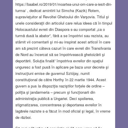
https://baabel.ro/2019/01/moartea-unui-om-care-a-iesit-din-
turma/ , dedicat amintirii lui Simcha (Kazik) Rotem,
supravieţuitor al Revoltei Ghetoului din Varşovia. Titlul şi
unele consideraţii din articolul care relua ideea că în timpul
Holocaustului evreii din Diaspora s-au comportat „ca o
turmă dusă la abator”, fără a se împotrivi sau rezista, au
stârnit vii comentarii şi mi-au inspirat acest articol în care
am să prezint câteva cazuri în care evreii din Transilvania
de Nord au încercat să se împotrivească ghetoizării şi
deportării. Soluţia finală” împotriva evreilor din spaţiul
unguresc a fost pusă în aplicare pe baza unor decrete şi
instrucţiuni emise de guvernul Sztójay, numit
constituţional de către Horthy în 22 martie 1944. Acest
guvern a pus la dispoziţia naziştilor forţele de ordine –
poliţia şi jandarmeria – precum şi funcţionarii din
administraţia publică a Ungariei. Deci spolierea,
stigmatizarea, concentrarea şi deportarea evreilor în
lagărele naziste s-a făcut în mod oficial şi legal, în vreme
de război.