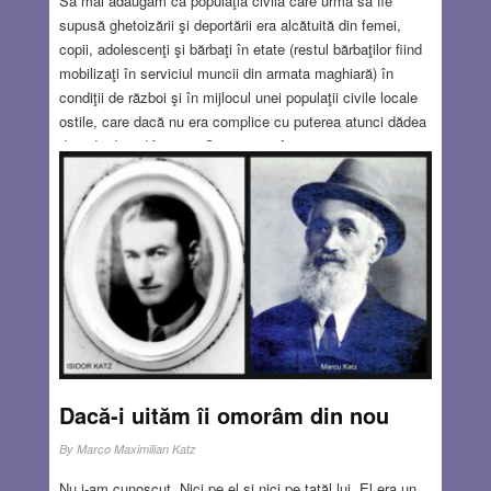
Să mai adăugăm că populaţia civilă care urma să fie
supusă ghetoizării şi deportării era alcătuită din femei,
copii, adolescenţi şi bărbaţi în etate (restul bărbaţilor fiind
mobilizaţi în serviciul muncii din armata maghiară) în
condiţii de război şi în mijlocul unei populaţii civile locale
ostile, care dacă nu era complice cu puterea atunci dădea
dovadă de indiferenţă. Cei care au încercat să-i ajute pe
evrei au fost extrem de puţini, practic puteau fi număraţi
pe degete. În aceste condiţii organizarea unei rezistenţe
subterane, procurarea de arme şi revolta erau de domeniul
ficţiunii. În acelaşi timp populaţia evreiască nu a fost
edificată asupra destinaţiei finale. Şi totuşi au existat
cazuri de rezistenţă, împotrivire şi revoltă.
Read more…
JAN 17, 2019
7 COMMENTS
Dacă-i uităm îi omorâm din nou
By
Marco Maximilian Katz
Nu i-am cunoscut. Nici pe el şi nici pe tatăl lui. El era un