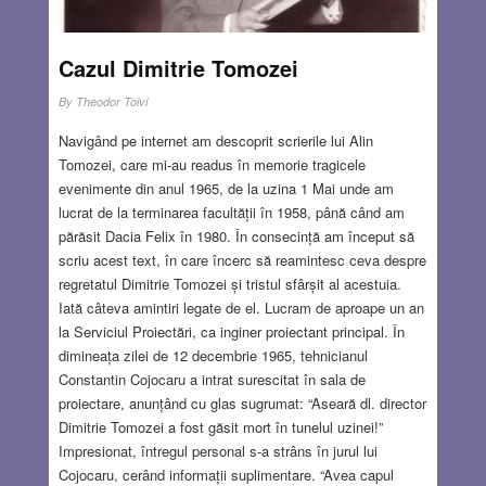
Cazul Dimitrie Tomozei
By
Theodor Toivi
Navigând pe internet am descoprit scrierile lui Alin
Tomozei, care mi-au readus în memorie tragicele
evenimente din anul 1965, de la uzina 1 Mai unde am
lucrat de la terminarea facultății în 1958, până când am
părăsit Dacia Felix în 1980. În consecință am început să
scriu acest text, în care încerc să reamintesc ceva despre
regretatul Dimitrie Tomozei și tristul sfârșit al acestuia.
Iată câteva amintiri legate de el. Lucram de aproape un an
la Serviciul Proiectări, ca inginer proiectant principal. În
dimineața zilei de 12 decembrie 1965, tehnicianul
Constantin Cojocaru a intrat surescitat în sala de
proiectare, anunțând cu glas sugrumat: “Aseară dl. director
Dimitrie Tomozei a fost găsit mort în tunelul uzinei!”
Impresionat, întregul personal s-a strâns în jurul lui
Cojocaru, cerând informații suplimentare. “Avea capul