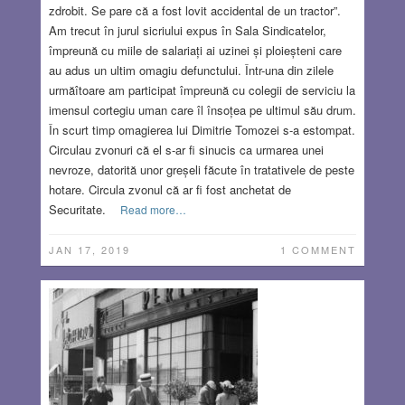
zdrobit. Se pare că a fost lovit accidental de un tractor”.
Am trecut în jurul sicriului expus în Sala Sindicatelor,
împreună cu miile de salariați ai uzinei și ploieșteni care
au adus un ultim omagiu defunctului. Într-una din zilele
urmăîtoare am participat împreună cu colegii de serviciu la
imensul cortegiu uman care îl însoțea pe ultimul său drum.
În scurt timp omagierea lui Dimitrie Tomozei s-a estompat.
Circulau zvonuri că el s-ar fi sinucis ca urmarea unei
nevroze, datorită unor greșeli făcute în tratativele de peste
hotare. Circula zvonul că ar fi fost anchetat de
Securitate.
Read more…
JAN 17, 2019
1 COMMENT