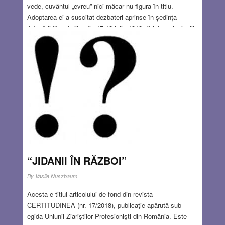
vede, cuvântul „evreu” nici măcar nu figura în titlu.
Adoptarea ei a suscitat dezbateri aprinse în ședința
Adunării Deputaților din 17-18 iulie 1918. Printre principalii
oponenți era A.C.Cuza, autorul broșurii ,,Jidanii în război”.
Cuza s-a numărat printre principalii calomniatori ai evreilor;
nu numai că a negat participarea lor la război dar i-a
acuzat de trădare, dezertare, spionaj ș.a.
Read more…
JAN 17, 2019
9 COMMENTS
“JIDANII ÎN RĂZBOI”
By
Vasile Nuszbaum
Acesta e titlul articolului de fond din revista
CERTITUDINEA (nr. 17/2018), publicaţie apărută sub
egida Uniunii Ziariştilor Profesionişti din România. Este