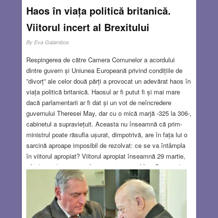
Haos în viața politică britanică.
Viitorul incert al Brexitului
By
Eva Galambos
Respingerea de către Camera Comunelor a acordului
dintre guvern și Uniunea Europeană privind condițiile de
”divorț” ale celor două părți a provocat un adevărat haos în
viața politică britanică. Haosul ar fi putut fi și mai mare
dacă parlamentarii ar fi dat și un vot de neîncredere
guvernului Theresei May, dar cu o mică marjă -325 la 306-,
cabinetul a supraviețuit. Aceasta nu înseamnă că prim-
ministrul poate răsufla ușurat, dimpotrivă, are în fața lui o
sarcină aproape imposibil de rezolvat: ce se va întâmpla
în viitorul apropiat? Viitorul apropiat înseamnă 29 martie,
când ar trebui să intre în vigoare ieșirea Marii Britanii din
UE. Dar în ce condiții, dacă cele din acord au fos
respinse? Deși se vorbește de un plan ”B” sau de mai
multe scenarii deocamdată, cel puţin, există o lipsă de
perspectivă deoarece în dezbaterile din Camera