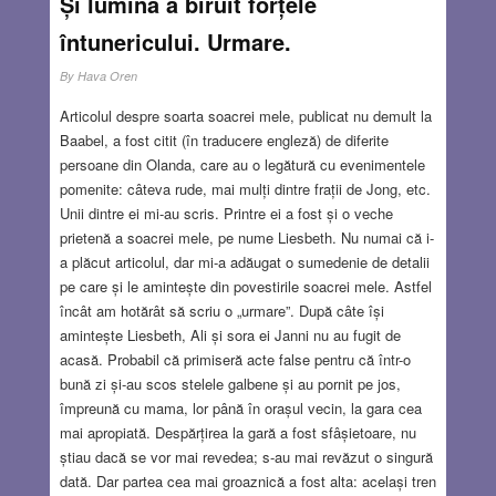
Și lumina a biruit forțele
întunericului. Urmare.
By
Hava Oren
Articolul despre soarta soacrei mele, publicat nu demult la
Baabel, a fost citit (în traducere engleză) de diferite
persoane din Olanda, care au o legătură cu evenimentele
pomenite: câteva rude, mai mulți dintre frații de Jong, etc.
Unii dintre ei mi-au scris. Printre ei a fost și o veche
prietenă a soacrei mele, pe nume Liesbeth. Nu numai că i-
a plăcut articolul, dar mi-a adăugat o sumedenie de detalii
pe care și le amintește din povestirile soacrei mele. Astfel
încât am hotărât să scriu o „urmare”. După câte își
amintește Liesbeth, Ali și sora ei Janni nu au fugit de
acasă. Probabil că primiseră acte false pentru că într-o
bună zi și-au scos stelele galbene și au pornit pe jos,
împreună cu mama, lor până în orașul vecin, la gara cea
mai apropiată. Despărțirea la gară a fost sfâșietoare, nu
știau dacă se vor mai revedea; s-au mai revăzut o singură
dată. Dar partea cea mai groaznică a fost alta: același tren