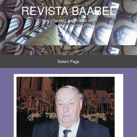
REVISTA BAABEL
ISSN 2734-4967, ISSN-L 2734-4967
Select Page