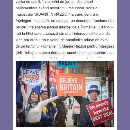
vorba de opinii, însemnări de jurnal, discursuri
parlamentare având acest titlul răsunător, scris cu
majuscule “JIDANII ÎN RĂZBOI” la care, pentru o
înţelegere mai clară, se adaugă: un document fundamental
pentru întelegerea istoriei interbelice a României. Uitându-
mă la titlul care captează din start interesul cititorului de
ziar, am crezut că e vorba de sacrificiile aduse de evreii
de pe teritoriul României în Marele Război pentru întregirea
ţării. Totuşi era ceva derutant: acest sacrificiu suprem l-au
adus evreii, nu jidanii! Atunci ce rol au avut jidanii în
război? Şi ca cititorul neiniţiat să primească o privire de
ansamblu, în articol se reproduce coperta unei broşuri,
discursul lui A. C. Cuza, rostit în Adunarea Deputaţilor din
1918. Acelaşi A.C. Cuza care a fost şeful guvernului care
a adoptat legislaţia antisemită din 1938. Extrem de
sugestiv, nu-i aşa?
Read more…
JAN 17, 2019
21 COMMENTS