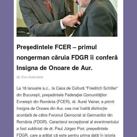
Comunelor ceea ce s-au auzit au fost criticile și nimeni nu
a venit cu propuneri pozitive.
Read more…
JAN 17, 2019
2 COMMENTS
Preşedintele FCER – primul
nongerman căruia FDGR îi conferă
Insigna de Onoare de Aur.
By
Eva Galambos
La 18 ianuarie a.c., la Casa de Cultură ”Friedrich Schiller”
din București, președintele Federaţiei Comunităţilor
Evreieşti din România (FCER), dr. Aurel Vainer, a primit
Insigna de Onoare din Aur, cea mai înaltă distincție
acordată de către Forumul Democrat al Germanilor din
România (FDGR). Caracterul excepțional al evenimentului
a fost subliniat de dr. Paul Jürgen Porr, președintele
FDGR, care a arătat că este pentru prima dată în istoria