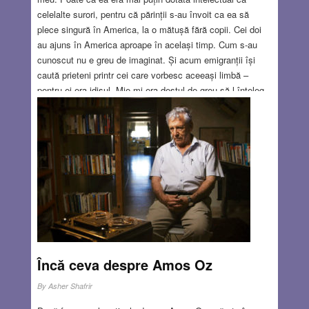
celelalte surori, pentru că părinții s-au învoit ca ea să
plece singură în America, la o mătușă fără copii. Cei doi
au ajuns în America aproape în același timp. Cum s-au
cunoscut nu e greu de imaginat. Și acum emigranții își
caută prieteni printr cei care vorbesc aceeași limbă –
pentru ei era idișul. Mie mi-era destul de greu să-l înțeleg,
căci vorbea un idiș lituanian amestecat cu engleză
americană. Tanti Meta vorbea încă germana. Sam și-a
început cariera ca peddler, negustor ambulant de haine
vechi și în curând s-a căsătorit cu tanti Meta, care era
călcătoreasă într-o spălătorie.
Read more…
JAN 17, 2019
3 COMMENTS
Încă ceva despre Amos Oz
By
Asher Shafrir