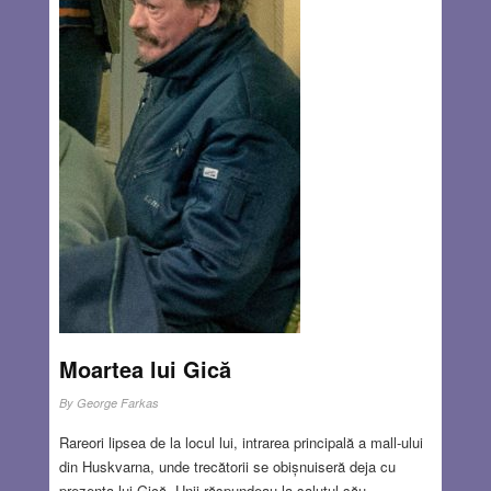
au trecut prin ororile războiului, având prima lor întâlnire cu
moartea pe câmpul de luptă.
Read more…
JAN 17, 2019
0 COMMENTS
Moartea lui Gică
By
George Farkas
Rareori lipsea de la locul lui, intrarea principală a mall-ului
din Huskvarna, unde trecătorii se obișnuiseră deja cu
prezența lui Gică. Unii răspundeau la salutul său