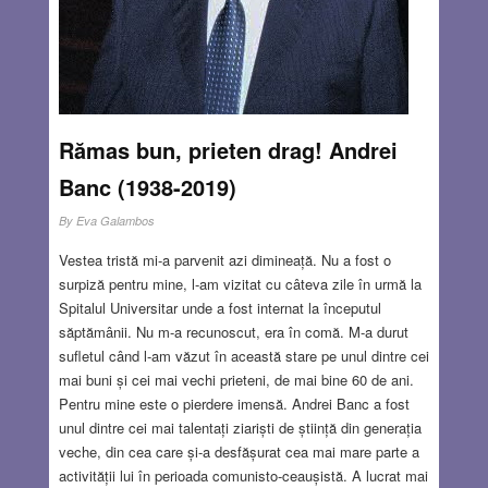
Rămas bun, prieten drag! Andrei
Banc (1938-2019)
By
Eva Galambos
Vestea tristă mi-a parvenit azi dimineață. Nu a fost o
surpiză pentru mine, l-am vizitat cu câteva zile în urmă la
Spitalul Universitar unde a fost internat la începutul
săptămânii. Nu m-a recunoscut, era în comă. M-a durut
sufletul când l-am văzut în această stare pe unul dintre cei
mai buni și cei mai vechi prieteni, de mai bine 60 de ani.
Pentru mine este o pierdere imensă. Andrei Banc a fost
unul dintre cei mai talentați ziariști de știință din generația
veche, din cea care și-a desfășurat cea mai mare parte a
activității lui în perioada comunisto-ceaușistă. A lucrat mai