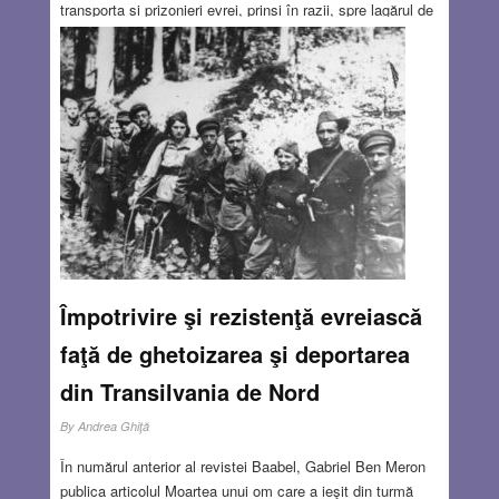
transporta și prizonieri evrei, prinși în razii, spre lagărul de
tranzit Westerbork. Cetățenii de rând aveau întâietate pe
tren. Când Ali și Janni s-au urcat în tren, un număr de
evrei au fost dați jos pentru a le face loc. Printre ei erau și
cunoscuți. S-au privit, dar nimeni nu a scos un
cuvânt.
Read more…
JAN 17, 2019
3 COMMENTS
Împotrivire şi rezistenţă evreiască
faţă de ghetoizarea şi deportarea
din Transilvania de Nord
By
Andrea Ghiţă
În numărul anterior al revistei Baabel, Gabriel Ben Meron
publica articolul Moartea unui om care a ieşit din turmă