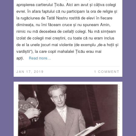
apropierea cartierului Țicău. Aici am avut și câțiva colegi
evrei. În afara faptului că nu participam la ora de religie și
la rugăciunea de Tatăl Nostru rostită de elevi în fiecare
dimineața, nu îmi făceam cruce și nu spuneam Amin,
nimic nu mă deosebea de ceilalți colegi. Nu mă simțeam
izolat de colegii mei creștini, cu toate că nu eram inclus
de ei la unele jocuri mai violente (de exemplu „de-a hoții și
vardiștii”), la care copii mahalalei Țicău erau mai
apți.
Read more…
JAN 17, 2019
1 COMMENT