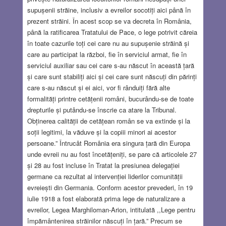
supușenii străine, inclusiv a evreilor socotiți aici până în
prezent străini. În acest scop se va decreta în România,
până la ratificarea Tratatului de Pace, o lege potrivit căreia
în toate cazurile toți cei care nu au supușenie străină și
care au participat la război, fie în serviciul armat, fie în
serviciul auxiliar sau cei care s-au născut în această țară
și care sunt stabiliți aici și cei care sunt născuți din părinți
care s-au născut și ei aici, vor fi rânduiți fără alte
formalități printre cetățenii români, bucurându-se de toate
drepturile și putându-se înscrie ca atare la Tribunal.
Obținerea calității de cetățean român se va extinde și la
soții legitimi, la văduve și la copiii minori ai acestor
persoane.” Întrucât România era singura țară din Europa
unde evreii nu au fost încetățeniți, se pare că articolele 27
și 28 au fost incluse în Tratat la presiunea delegației
germane ca rezultat al intervenției liderilor comunității
evreiești din Germania. Conform acestor prevederi, în 19
iulie 1918 a fost elaborată prima lege de naturalizare a
evreilor, Legea Marghiloman-Arion, intitulată ,,Lege pentru
împământenirea străinilor născuți în țară.” Precum se