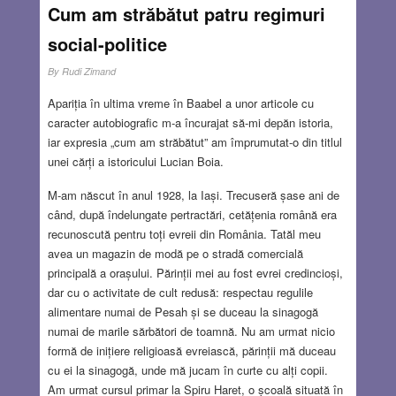
Cum am străbătut patru regimuri
social-politice
By
Rudi Zimand
Apariția în ultima vreme în Baabel a unor articole cu
caracter autobiografic m-a încurajat să-mi depăn istoria,
iar expresia „cum am străbătut” am împrumutat-o din titlul
unei cărți a istoricului Lucian Boia.
M-am născut în anul 1928, la Iași. Trecuseră șase ani de
când, după îndelungate pertractări, cetățenia română era
recunoscută pentru toți evreii din România. Tatăl meu
avea un magazin de modă pe o stradă comercială
principală a orașului. Părinții mei au fost evrei credincioși,
dar cu o activitate de cult redusă: respectau regulile
alimentare numai de Pesah și se duceau la sinagogă
numai de marile sărbători de toamnă. Nu am urmat nicio
formă de inițiere religioasă evreiască, părinții mă duceau
cu ei la sinagogă, unde mă jucam în curte cu alți copii.
Am urmat cursul primar la Spiru Haret, o școală situată în