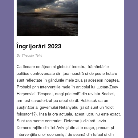
Îngrijorări 2023
By
Theodor Toivi
Ca fiecare cetățean al globului terestru, frământările
politice controversate din țara noastră și de peste hotare
sunt reflectate în gândurile mele ziua și adeseori noaptea.
Probabil prin intervențiile mele în articolul lui Lucian-Zeev
Herşcovici “Respect, dragi prieteni!” din revista Baabel,
am fost caracterizat pe drept de dl. Robicsek ca un
susținător al guvernului Netanyahu (și că sunt un “idiot
folositor”!?). Însă la ora actuală, acest lucru nu este exact.
Sunt realmente contrariat. Reforma judiciară Levin.
Demonstrațiile din Tel Aviv și din alte orașe, precum și
intervențiile unor economiști de seamă din Israel și din