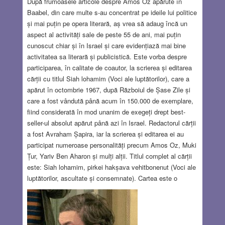
După frumoasele articole despre Amos Oz apărute în
Baabel, din care multe s-au concentrat pe ideile lui politice
și mai puțin pe opera literară, aș vrea să adaug încă un
aspect al activități sale de peste 55 de ani, mai puțin
cunoscut chiar și în Israel și care evidențiază mai bine
activitatea sa literară și publicistică. Este vorba despre
participarea, în calitate de coautor, la scrierea și editarea
cărții cu titlul Siah lohamim (Voci ale luptătorilor), care a
apărut în octombrie 1967, după Războiul de Șase Zile și
care a fost vândută până acum în 150.000 de exemplare,
fiind considerată în mod unanim de exegeți drept best-
seller-ul absolut apărut până azi în Israel. Redactorul cărții
a fost Avraham Șapira, iar la scrierea și editarea ei au
participat numeroase personalități precum Amos Oz, Muki
Țur, Yariv Ben Aharon și mulți alții. Titlul complet al cărții
este: Siah lohamim, pirkei hakșava vehitbonenut (Voci ale
luptătorilor, ascultate și consemnate). Cartea este o
culegere de consemnări ale evenimentelor trăite de tinerii
luptători în timpul Războiului de Șase Zile, declanșat la 6
iunie 1967. Acești tineri erau cu toții locuitori din kibutz,
acesta fiind primul război din viața lor; ei au povestit cum