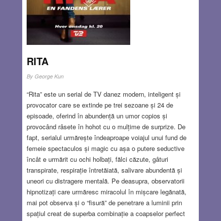
RITA
By
George Kun
“Rita” este un serial de TV danez modern, inteligent și
provocator care se extinde pe trei sezoane și 24 de
episoade, oferind în abundență un umor copios și
provocând râsete în hohot cu o mulțime de surprize. De
fapt, serialul urmărește îndeaproape voiajul unui fund de
femeie spectaculos și magic cu așa o putere seductive
încât e urmărit cu ochi holbați, fălci căzute, gâturi
transpirate, respirație întretăiată, salivare abundentă și
uneori cu distragere mentală. Pe deasupra, observatorii
hipnotizați care urmăresc miracolul în mișcare legănată,
mai pot observa și o “fisură” de penetrare a luminii prin
spațiul creat de superba combinație a coapselor perfect