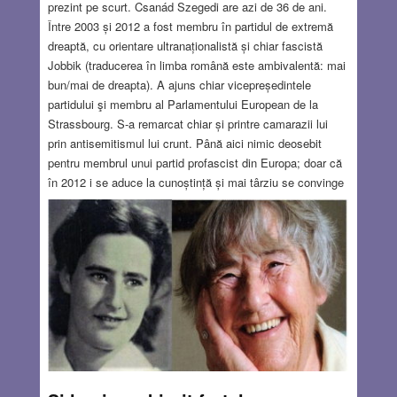
prezint pe scurt. Csanád Szegedi are azi de 36 de ani.
Între 2003 și 2012 a fost membru în partidul de extremă
dreaptă, cu orientare ultranaționalistă și chiar fascistă
Jobbik (traducerea în limba română este ambivalentă: mai
bun/mai de dreapta). A ajuns chiar vicepreședintele
partidului şi membru al Parlamentului European de la
Strassbourg. S-a remarcat chiar și printre camarazii lui
prin antisemitismul lui crunt. Până aici nimic deosebit
pentru membrul unui partid profascist din Europa; doar că
în 2012 i se aduce la cunoștință și mai târziu se convinge
personal că a avut „nenorocul” să aibă bunici și mamă
evreică. Mai mult decât atât, bunica a fost
supraviețuitoare a lagărului de la Auschwitz și avea
numărul tatuat pe braț. Revelația a avut-o doar la vârsta
de 30 de ani!!
Read more…
JAN 17, 2019
6 COMMENTS