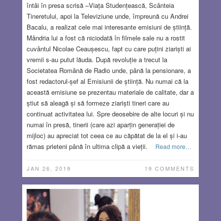
întâi în presa scrisă –Viața Studențească, Scânteia
Tineretului, apoi la Televiziune unde, împreună cu Andrei
Bacalu, a realizat cele mai interesante emisiuni de știință.
Mândria lui a fost că niciodată în filmele sale nu a rostit
cuvântul Nicolae Ceaușescu, fapt cu care puțini ziariști ai
vremii s-au putut lăuda. După revoluție a trecut la
Societatea Română de Radio unde, până la pensionare, a
fost redactorul-șef al Emisiunii de știință. Nu numai că la
această emisiune se prezentau materiale de calitate, dar a
știut să aleagă și să formeze ziariști tineri care au
continuat activitatea lui. Spre deosebire de alte locuri și nu
numai în presă, tinerii (care azi aparțin generației de
mijloc) au apreciat tot ceea ce au căpătat de la el și i-au
rămas prieteni până în ultima clipă a vieții.
Read more…
JAN 26, 2019
19 COMMENTS