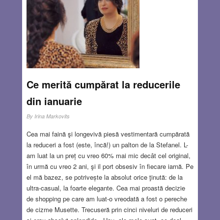
Ce merită cumpărat la reducerile
din ianuarie
By
Irina Markovits
Cea mai faină şi longevivă piesă vestimentară cumpărată
la reduceri a fost (este, încă!) un palton de la Stefanel. L-
am luat la un preț cu vreo 60% mai mic decât cel original,
în urmă cu vreo 2 ani, şi il port obsesiv în fiecare iarnă. Pe
el mă bazez, se potrivește la absolut orice ţinută: de la
ultra-casual, la foarte elegante. Cea mai proastă decizie
de shopping pe care am luat-o vreodată a fost o pereche
de cizme Musette. Trecuseră prin cinci niveluri de reduceri