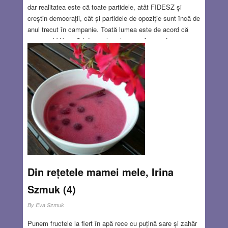
dar realitatea este că toate partidele, atât FIDESZ și
creștin democrații, cât și partidele de opoziție sunt încă de
anul trecut în campanie. Toată lumea este de acord că
premierul Viktor Orbán și aliații lui vor câștiga, fără nici un
fel de probleme, scrutinul, dreapta ajungând pentru a treia
oară consecutiv la guvernare. Aceasta pe de o parte,
datorită strategiei foarte abile a FIDESZ care a știut să
folosească conjunctura internă dar mai ales internațională
pentru a-i atrage pe alegători, pe de altă parte, din cauza
slăbiciunii de neiertat a opoziției care nu a reușit să învețe
din eșecul de-acum patru ani și să formeze un front
comun cu un program atractiv care să schimbe orientarea
votanților.
Read more…
JAN 18, 2018
3 COMMENTS
Din rețetele mamei mele, Irina
Szmuk (4)
By
Eva Szmuk
Punem fructele la fiert în apă rece cu puțină sare și zahăr