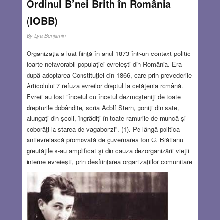
Ordinul B’nei Brith în România
(IOBB)
By
Lya Benjamin
Organizaţia a luat fiinţă în anul 1873 într-un context politic
foarte nefavorabil populaţiei evreieşti din România. Era
după adoptarea Constituţiei din 1866, care prin prevederile
Articolului 7 refuza evreilor dreptul la cetăţenia română.
Evreii au fost ”încetul cu încetul dezmoşteniţi de toate
drepturile dobândite, scria Adolf Stern, goniţi din sate,
alungaţi din şcoli, îngrădiţi în toate ramurile de muncă şi
coborâţi la starea de vagabonzi”. (1). Pe lângă politica
antievreiască promovată de guvernarea Ion C. Brătianu
greutăţile s-au amplificat şi din cauza dezorganizării vieţii
interne evreieşti, prin desfiinţarea organizaţiilor comunitare
din Bucureşti şi din alte localităţi. În această situaţie
sosea în ţară, în anul 1871, Benjamin Franklin Peixotto, în
post de consul al Statelor Unite, secretarul lui devenind dr.
Adolf Stern, primul avocat evreu din România. Înţelegând
situaţia în care se afla evreimea, Peixotto – în calitatea lui