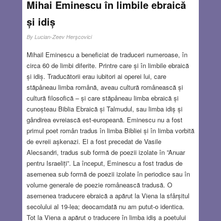
Mihai Eminescu în limbile ebraică
și idiș
By
Lucian-Zeev Herşcovici
Mihail Eminescu a beneficiat de traduceri numeroase, în
circa 60 de limbi diferite. Printre care și în limbile ebraică
și idiș. Traducătorii erau iubitori ai operei lui, care
stăpâneau limba română, aveau cultură românească și
cultură filosofică – și care stăpâneau limba ebraică și
cunoșteau Biblia Ebraică și Talmudul, sau limba idiș și
gândirea evreiască est-europeană. Eminescu nu a fost
primul poet român tradus în limba Bibliei și în limba vorbită
de evreii așkenazi. El a fost precedat de Vasile
Alecsandri, tradus sub formă de poezii izolate în ”Anuar
pentru Israeliți”. La început, Eminescu a fost tradus de
asemenea sub formă de poezii izolate în periodice sau în
volume generale de poezie românească tradusă. O
asemenea traducere ebraică a apărut la Viena la sfârșitul
secolului al 19-lea; deocamdată nu am putut-o identica.
Tot la Viena a apărut o traducere în limba idiș a poetului