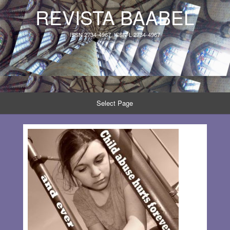
REVISTA BAABEL
ISSN 2734-4967, ISSN-L 2734-4967
Select Page