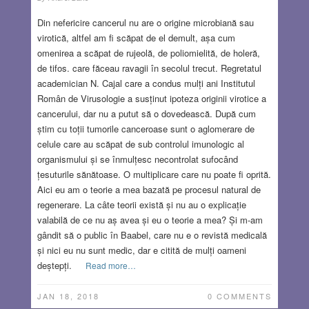
Din nefericire cancerul nu are o origine microbiană sau
virotică, altfel am fi scăpat de el demult, așa cum
omenirea a scăpat de rujeolă, de poliomielită, de holeră,
de tifos. care făceau ravagii în secolul trecut. Regretatul
academician N. Cajal care a condus mulți ani Institutul
Român de Virusologie a susținut ipoteza originii virotice a
cancerului, dar nu a putut să o dovedească. După cum
știm cu toții tumorile canceroase sunt o aglomerare de
celule care au scăpat de sub controlul imunologic al
organismului și se înmulțesc necontrolat sufocând
țesuturile sănătoase. O multiplicare care nu poate fi oprită.
Aici eu am o teorie a mea bazată pe procesul natural de
regenerare. La câte teorii există și nu au o explicație
valabilă de ce nu aș avea și eu o teorie a mea? Și m-am
gândit să o public în Baabel, care nu e o revistă medicală
și nici eu nu sunt medic, dar e citită de mulți oameni
deștepți.
Read more…
JAN 18, 2018
0 COMMENTS