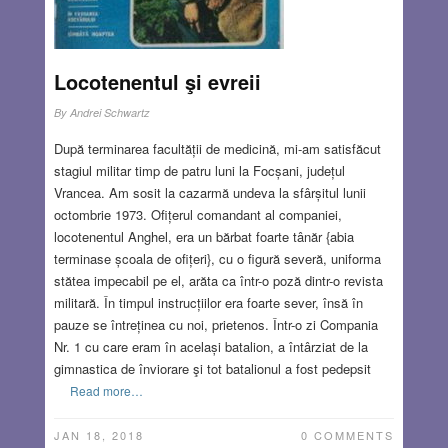
Locotenentul şi evreii
By
Andrei Schwartz
După terminarea facultății de medicină, mi-am satisfăcut
stagiul militar timp de patru luni la Focșani, județul
Vrancea. Am sosit la cazarmă undeva la sfârșitul lunii
octombrie 1973. Ofițerul comandant al companiei,
locotenentul Anghel, era un bărbat foarte tânăr {abia
terminase școala de ofițeri}, cu o figură severă, uniforma
stătea impecabil pe el, arăta ca într-o poză dintr-o revista
militară. În timpul instrucțiilor era foarte sever, însă în
pauze se întreținea cu noi, prietenos. Într-o zi Compania
Nr. 1 cu care eram în același batalion, a întârziat de la
gimnastica de înviorare şi tot batalionul a fost pedepsit
Read more…
JAN 18, 2018
0 COMMENTS