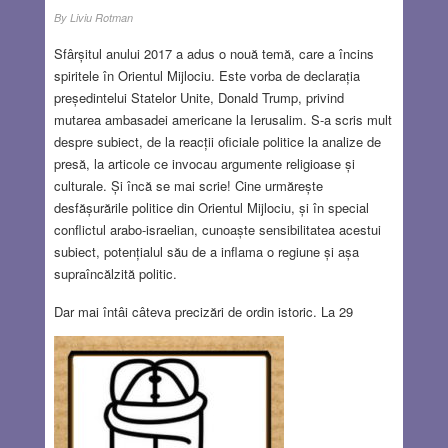
By
Liviu Rotman
Sfârșitul anului 2017 a adus o nouă temă, care a încins
spiritele în Orientul Mijlociu. Este vorba de declarația
președintelui Statelor Unite, Donald Trump, privind
mutarea ambasadei americane la Ierusalim. S-a scris mult
despre subiect, de la reacții oficiale politice la analize de
presă, la articole ce invocau argumente religioase și
culturale. Și încă se mai scrie! Cine urmărește
desfășurările politice din Orientul Mijlociu, și în special
conflictul arabo-israelian, cunoaște sensibilitatea acestui
subiect, potențialul său de a inflama o regiune și așa
supraîncălzită politic.
Dar mai întâi câteva precizări de ordin istoric. La 29
noiembrie 1947, Organizația Națiunilor Unite, luând act de
încetarea mandatului britanic asupra Palestinei, a votat
rezoluția 181, unul dintre documentele pe care se sprijină
Declarația de independență a Israelului. Aceasta, rămasă
în istoria Israelului, sub numele de כ”ט בנובמבר
recomanda înființarea a două state în Palestina, unul