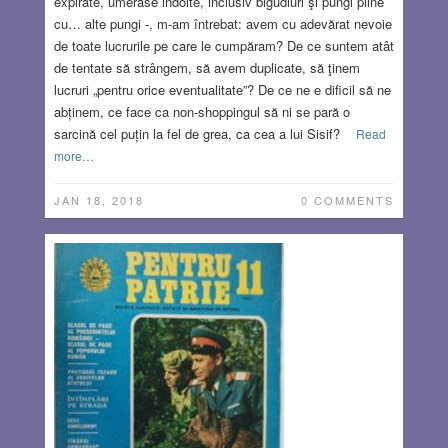
expirate, umerase indoite, inclusiv bigudiuri şi pungi pline
cu… alte pungi -, m-am întrebat: avem cu adevărat nevoie
de toate lucrurile pe care le cumpăram? De ce suntem atât
de tentate să strângem, să avem duplicate, să ţinem
lucruri „pentru orice eventualitate”? De ce ne e dificil să ne
abținem, ce face ca non-shoppingul să ni se pară o
sarcină cel puțin la fel de grea, ca cea a lui Sisif?
Read
more…
JAN 18, 2018
0 COMMENTS