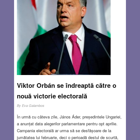
îşi doreşte să se bucure de prezenţa invitaţilor. Aceştia
aduc daruri alese, rostesc urări de sănătate şi viaţă lungă,
deapănă amintiri comune şi cântă cu toţii, din suflet, „Mulţi
ani să trăiască!” . Frumoasele aniversări memorabile
jalonează viața unui om şi dau speranţa unui viitor mai
bun.
Read more…
JAN 18, 2018
4 COMMENTS
Viktor Orbán se îndreaptă către o
nouă victorie electorală
By
Eva Galambos
În urmă cu câteva zile, János Áder, președintele Ungariei,
a anunțat data alegerilor parlamentare pentru opt aprilie.
Campania electorală ar urma să se desfășoare de la
jumătatea lui februarie, deci o perioadă destul de scurtă,