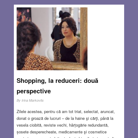
Shopping, la reduceri: două
perspective
By
Irina Markovits
Zilele acestea, pentru că am tot triat, selectat, aruncat,
donat o groază de lucruri – de la haine şi cărţi, până la
vesela ciobită, reviste vechi, hârțogărie redundantă,
șosete desperecheate, medicamente şi cosmetice