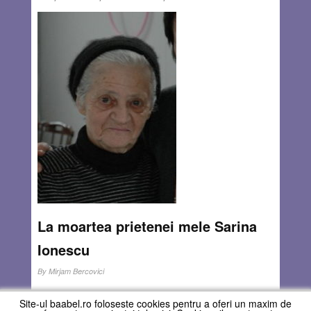
grandomanie capacitatea nucleară (care nu este nici pe
departe atât de periculoasă, pe cât încearcă propaganda
comunistă să o acrediteze ☹) în timp ce Iranul a fost
determinat să semneze acordul de limitare a programului
său nuclear, în schimbul ridicării sancțiunilor economice
care i-au fost impuse de SUA și aliații ei
occidentali.
Read more…
JAN 18, 2018
2 COMMENTS
La moartea prietenei mele Sarina
Ionescu
By
Mirjam Bercovici
Sarina era din Câmpulungul meu natal, iubit și urât de
Site-ul baabel.ro foloseste cookies pentru a oferi un maxim de