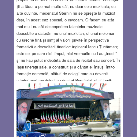
Şi a făcut-o pe mai multe căi, nu doar cele muzicale; cu
alte cuvinte, mecenatul Sternin nu se opreşte la muzică
deşi, în acest caz special, o invocăm. O facem cu atât
mai mult cu cât descoperirea talentelor muzicale
deosebite o datorăm nu unui muzician, ci unui meloman
cu ureche fină şi simţ al valorii privite în perspectiva
formativă a dezvoltării tinerilor: inginerul Iancu Ţucărman;
este cel pe care nici timpul, nici vremurile nu l-au „îndoit”
şi nu l-au putut îndepărta de sala de recital sau concert. În
Iaşii tinereţii sale, a constituit şi a cântat el însuşi într-o
formaţie camerală, alături de colegii care au devenit
ulterior mari muzicieni nu doar ai României, ci ai lumii:
Mendi Rodan, Anatol Vieru… Oricât de neprietenoase au
fost timpurile, Iancu Ţucărman a fost o prezenţă constantă
la recitalurile sau concertele lui George Enescu,
muzicianul nepereche pe care l-a cunoscut, având chiar
ocazia să schimbe idei cu maestrul.
Read more…
JAN 18, 2018
5 COMMENTS