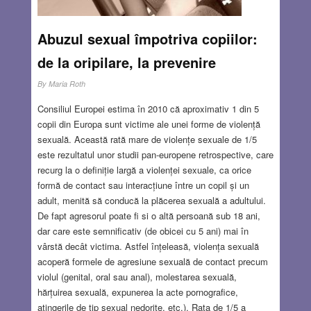
Abuzul sexual împotriva copiilor:
de la oripilare, la prevenire
By
Maria Roth
Consiliul Europei estima în 2010 că aproximativ 1 din 5
copii din Europa sunt victime ale unei forme de violență
sexuală. Această rată mare de violențe sexuale de 1/5
este rezultatul unor studii pan-europene retrospective, care
recurg la o definiție largă a violenței sexuale, ca orice
formă de contact sau interacțiune între un copil și un
adult, menită să conducă la plăcerea sexuală a adultului.
De fapt agresorul poate fi si o altă persoană sub 18 ani,
dar care este semnificativ (de obicei cu 5 ani) mai în
vârstă decât victima. Astfel înțeleasă, violența sexuală
acoperă formele de agresiune sexuală de contact precum
violul (genital, oral sau anal), molestarea sexuală,
hărțuirea sexuală, expunerea la acte pornografice,
atingerile de tip sexual nedorite, etc.). Rata de 1/5 a