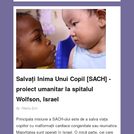
Salvați Inima Unui Copil [SACH] -
proiect umanitar la spitalul
Wolfson, Israel
By
Tiberiu Ezri
Principala misiune a SACH-ului este de a salva viața
copiilor cu malformații cardiace congenitale sau reumatice.
Majoritatea sunt operați în Israel. O mică parte, cei care