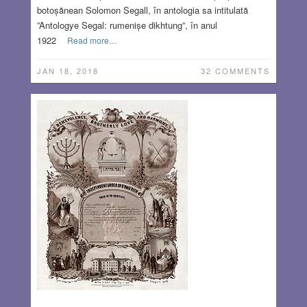
botoșănean Solomon Segall, în antologia sa intitulată
”Antologye Segal: rumenișe dikhtung”, în anul
1922
Read more…
JAN 18, 2018
32 COMMENTS