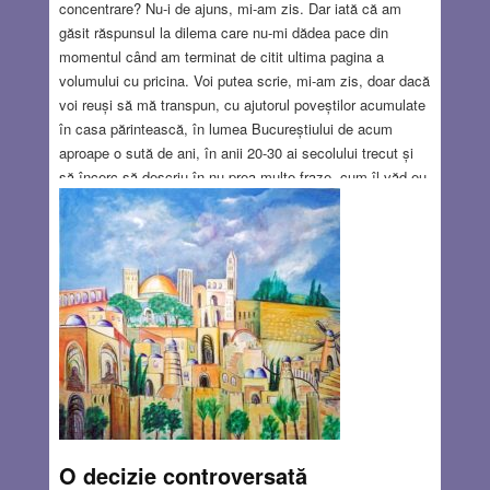
concentrare? Nu-i de ajuns, mi-am zis. Dar iată că am
găsit răspunsul la dilema care nu-mi dădea pace din
momentul când am terminat de citit ultima pagina a
volumului cu pricina. Voi putea scrie, mi-am zis, doar dacă
voi reuși să mă transpun, cu ajutorul poveștilor acumulate
în casa părintească, în lumea Bucureștiului de acum
aproape o sută de ani, în anii 20-30 ai secolului trecut și
să încerc să descriu în nu prea multe fraze, cum îl văd eu,
evreu israelian de aproape 50 ani, născut, crescut și
educat în România de după război, pe evreul Iosif
Hechter/alias Mihail Sebastian, născut, crescut și educat
în România înaintea acelui război care nu mai poartă
nume pentru că e unic…
Read more…
JAN 18, 2018
9 COMMENTS
O decizie controversată