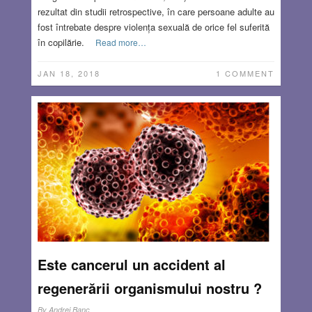
rezultat din studii retrospective, în care persoane adulte au
fost întrebate despre violența sexuală de orice fel suferită
în copilărie.
Read more…
JAN 18, 2018
1 COMMENT
Este cancerul un accident al
regenerării organismului nostru ?
By
Andrei Banc