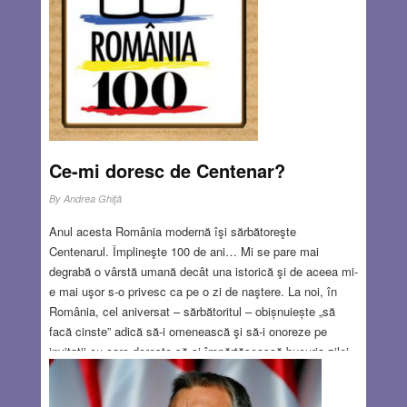
evreiesc și unul arab…
Read more…
JAN 18, 2018
16 COMMENTS
Ce-mi doresc de Centenar?
By
Andrea Ghiţă
Anul acesta România modernă îşi sărbătoreşte
Centenarul. Împlineşte 100 de ani… Mi se pare mai
degrabă o vârstă umană decât una istorică şi de aceea mi-
e mai uşor s-o privesc ca pe o zi de naştere. La noi, în
România, cel aniversat – sărbătoritul – obișnuiește „să
facă cinste” adică să-i omenească şi să-i onoreze pe
invitaţii cu care doreşte să-şi împărtăşească bucuria zilei
de naştere. Vrea ca aceştia – rude, prieteni, colegi, vecini
– să se simtă cât mai bine în tovărăşia lui, după cum şi el