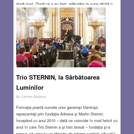
după gust. După ce s-au fiert, adăugăm la supa răcită o
spumă făcută dintr-o lingură de făină și 1 decilitru de lapte.
Supele de fructe pot fi asezonate după gust cu scorțișoară
sau coajă de lămâie. La supa de agrișe adăugăm puțin
pătrunjel mărunțit . Supa servită vara la rece are un efect
răcoritor. Iarna astfel de supe se pot prepara din
compoturi.
Read more…
JAN 18, 2018
1 COMMENT
Trio STERNIN, la Sărbătoarea
Luminilor
By
Carmen Stoianov
Formaţia poartă numele unor generoşi filantropi,
reprezentaţi prin fundaţia Adriana şi Martin Sternin.
Începând cu anul 2010 – dată ce coincide în mod fericit cu
anul în care Trio Sternin a şi fost lansat – fundaţia şi-a
propus să urmeze un obiectiv de interes central: educaţia.