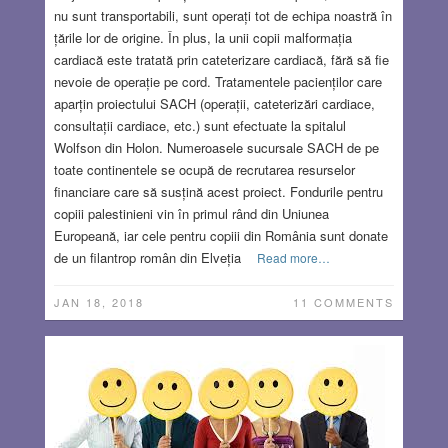
nu sunt transportabili, sunt operați tot de echipa noastră în
țările lor de origine. În plus, la unii copii malformația
cardiacă este tratată prin cateterizare cardiacă, fără să fie
nevoie de operație pe cord. Tratamentele pacienților care
aparțin proiectului SACH (operații, cateterizări cardiace,
consultații cardiace, etc.) sunt efectuate la spitalul
Wolfson din Holon. Numeroasele sucursale SACH de pe
toate continentele se ocupă de recrutarea resurselor
financiare care să susțină acest proiect. Fondurile pentru
copiii palestinieni vin în primul rând din Uniunea
Europeană, iar cele pentru copiii din România sunt donate
de un filantrop român din Elveția
Read more…
JAN 18, 2018
11 COMMENTS