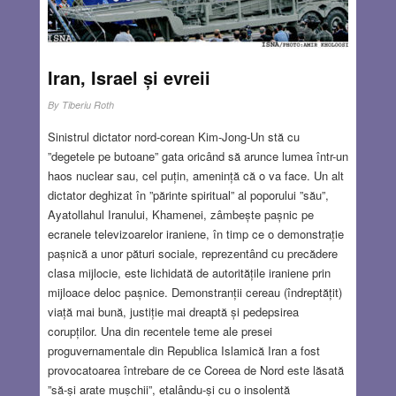
Iran, Israel și evreii
By
Tiberiu Roth
Sinistrul dictator nord-corean Kim-Jong-Un stă cu
”degetele pe butoane” gata oricând să arunce lumea într-un
haos nuclear sau, cel puțin, amenință că o va face. Un alt
dictator deghizat în ”părinte spiritual” al poporului ”său”,
Ayatollahul Iranului, Khamenei, zâmbește pașnic pe
ecranele televizoarelor iraniene, în timp ce o demonstrație
pașnică a unor pături sociale, reprezentând cu precădere
clasa mijlocie, este lichidată de autoritățile iraniene prin
mijloace deloc pașnice. Demonstranții cereau (îndreptățit)
viață mai bună, justiție mai dreaptă și pedepsirea
corupților. Una din recentele teme ale presei
proguvernamentale din Republica Islamică Iran a fost
provocatoarea întrebare de ce Coreea de Nord este lăsată
”să-și arate mușchii”, etalându-și cu o insolentă