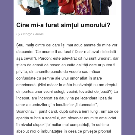
Cine mi-a furat simțul umorului?
By
George Farkas
Știu, mulți dintre cei care își mai aduc aminte de mine vor
răspunde: “Ce anume ti-au furat? Doar n-ai avut niciodată
așa ceva!”). Pardon: este adevărat că nu sunt umorist, dar
știam de acasă că posed anumite calități care ar putea fi
privite, din anumite puncte de vedere sau măcar
confundate cu semne ale unui umor aflat în stare
embrionară. (Nici măcar la atâta bunăvoință nu am dreptul
din partea unor vechi colegi, vecini, tovarăși de joacă?) La
început, am încercat să dau vina pe legendara lipsă de
umor a suedezilor și a locuitorilor „întunecatei”,
Scandinavii, până când, după câteva ierni lungi, urmate de
apariția subită a soarelui, am observat anumite ameliorări
în nivelul dispoziției noilor mei compatrioți, în schimb
absolut nici o îmbunătățire în ceea ce privește propriul