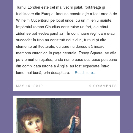
Turnul Londrei este cel mai vechi palat, fortăreaţă şi
închisoare din Europa. Imensa construcţie a fost creată de
Wilhelm Cuceritorul pe locul unde, cu un mileniu înainte,
împăratul roman Claudius construise un fort, ale cărui
ziduri se pot vedea până azi. În continuare regii care s-au
succedat la tron au construit noi ziduri, turnuri şi alte
elemente arhitecturale, cu care nu doresc să încarc
memoria cititorilor. În piaţa centrală, Trinity Square, se afla
pe vremuri un eşafod, unde numeroase sus-puse persoane
din complicata istorie a Angliei au fost expediate într-o
lume mai bună, prin decapitare.
Read more…
MAY 16, 2019
0 COMMENTS