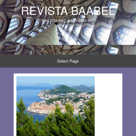
REVISTA BAABEL
ISSN 2734-4967, ISSN-L 2734-4967
Select Page