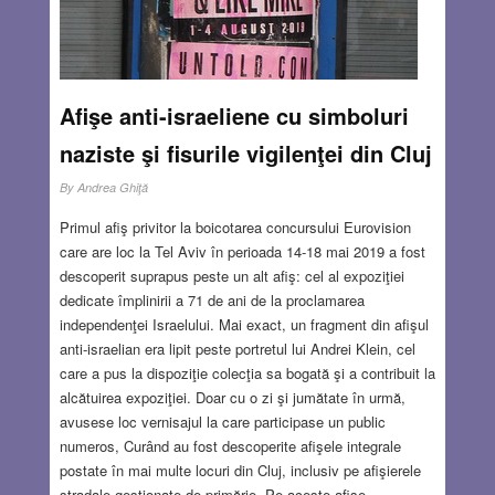
acestei cercetări care se desfășoară în continuare.
Această evocare dorește să aducă în atenția cititorului
viața și activitatea lui dr. Mózes Farkas, atât cât se poate
documenta la ora actuală.
Read more…
Afişe anti-israeliene cu simboluri
MAY 16, 2019
6 COMMENTS
naziste şi fisurile vigilenţei din Cluj
By
Andrea Ghiţă
Primul afiş privitor la boicotarea concursului Eurovision
care are loc la Tel Aviv în perioada 14-18 mai 2019 a fost
descoperit suprapus peste un alt afiş: cel al expoziţiei
dedicate împlinirii a 71 de ani de la proclamarea
independenţei Israelului. Mai exact, un fragment din afişul
anti-israelian era lipit peste portretul lui Andrei Klein, cel
care a pus la dispoziţie colecţia sa bogată şi a contribuit la
alcătuirea expoziţiei. Doar cu o zi şi jumătate în urmă,
avusese loc vernisajul la care participase un public
numeros, Curând au fost descoperite afişele integrale
postate în mai multe locuri din Cluj, inclusiv pe afişierele
stradale gestionate de primărie. Pe aceste afişe –