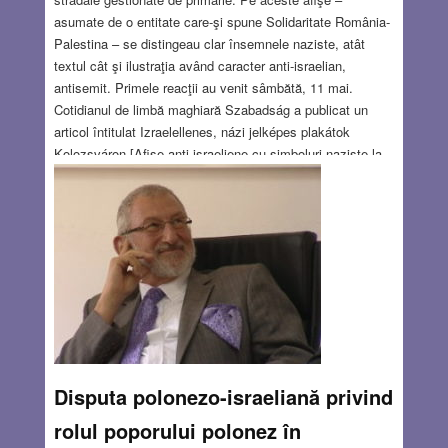
asumate de o entitate care-şi spune Solidaritate România-
Palestina – se distingeau clar însemnele naziste, atât
textul cât şi ilustraţia având caracter anti-israelian,
antisemit. Primele reacţii au venit sâmbătă, 11 mai.
Cotidianul de limbă maghiară Szabadság a publicat un
articol întitulat Izraelellenes, názi jelképes plakátok
Kolozsváron [Afişe anti-israeliene cu simboluri naziste la
Cluj],iar Federaţia Comunităţilor Evreieşti din România a
dat publicităţii comunicatul în care îşi exprima revolta faţă
de conţinutul acestor afişe şi făcea apel către autorităţile
clujene să le înlăture de pe străzile Clujului.
Read
more…
MAY 16, 2019
16 COMMENTS
Disputa polonezo-israeliană privind
rolul poporului polonez în