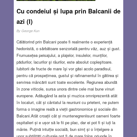
Cu condeiul și lupa prin Balcanii de
azi (I)
By
George Kun
Călătorind prin Balcani poate fi realmente o experiență
hedonistă, o sărbătoare senzorială pentru văz, auz și gust.
Frumusețea peisajului, a plajelor, insulelor, munților,
pădurilor, lacurilor şi râurilor, este absolut copleşitoare.
Iubitorii de fructe de mare îşi vor găsi acolo paradisul,
pentru că prospețimea, gustul şi rafinamentul în gătirea și
servirea mâncării sunt toate excelente. Regiunea abundă
în zone viticole, sursa unora dintre cele mai bune vinuri
europene. Adăugând la asta și muzica omniprezentă atât
în localuri, cât și cântatul la reuniuni cu prieteni, ne putem
forma o imagine reală a vieții gastronomice şi sociale din
Balcani.Atât croații cât și muntenegreniisunt oameni foarte
ospitalieri și e ușor să le fii pe plac, dar ei pot fi și iuți la
mânie. Puțină intuiție socială, bun simț și o înțelgere a
unor subtilități culturale pot fi de mare folos oriunde în