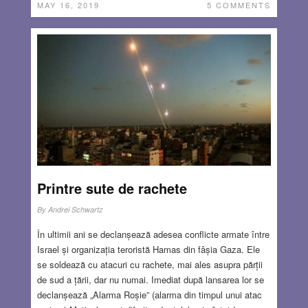
MAY 16, 2019
5 COMMENTS
Printre sute de rachete
By
Andrei Schwartz
În ultimii ani se declanșează adesea conflicte armate între
Israel și organizația teroristă Hamas din fâșia Gaza. Ele
se soldează cu atacuri cu rachete, mai ales asupra părții
de sud a țării, dar nu numai. Imediat după lansarea lor se
declanșează „Alarma Roșie” (alarma din timpul unui atac