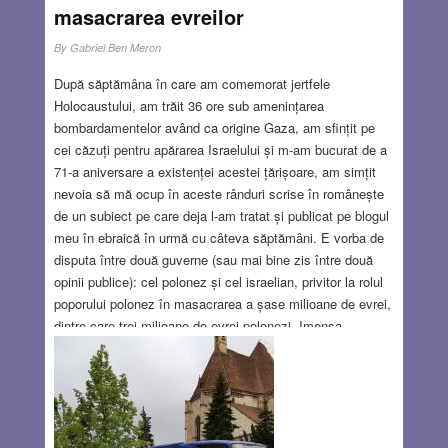
masacrarea evreilor
By
Gabriel Ben Meron
După săptămâna în care am comemorat jertfele
Holocaustului, am trăit 36 ore sub amenințarea
bombardamentelor având ca origine Gaza, am sfințit pe
cei căzuți pentru apărarea Israelului și m-am bucurat de a
71-a aniversare a existenței acestei țărișoare, am simțit
nevoia să mă ocup în aceste rânduri scrise în românește
de un subiect pe care deja l-am tratat și publicat pe blogul
meu în ebraică în urmă cu câteva săptămâni. E vorba de
disputa între două guverne (sau mai bine zis între două
opinii publice): cel polonez și cel israelian, privitor la rolul
poporului polonez în masacrarea a șase milioane de evrei,
dintre care trei milioane de evrei polonezi. Imensa
majoritate a israelienilor consideră poporul polonez ca
părtaș la ororile hitleriste, întrucât cea mai mare parte a
evreimii poloneze a fost dusă spre cuptoare cu sprijinul
(sau în cel mai bun caz cu indiferența) populației poloneze
în mijocul căreia trăia.
Read more…