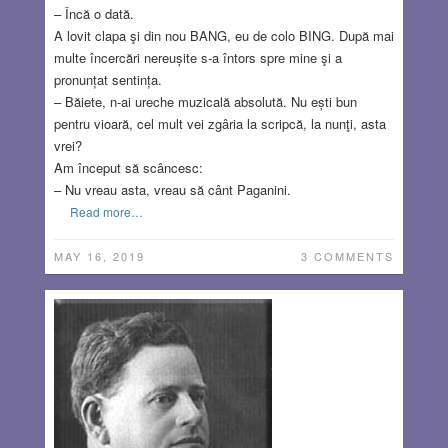
– Încă o dată.
A lovit clapa şi din nou BANG, eu de colo BING. După mai
multe încercări nereușite s-a întors spre mine şi a
pronunțat sentința.
– Băiete, n-ai ureche muzicală absolută. Nu ești bun
pentru vioară, cel mult vei zgâria la scripcă, la nunţi, asta
vrei?
Am început să scâncesc:
– Nu vreau asta, vreau să cânt Paganini.
Read more…
MAY 16, 2019
3 COMMENTS