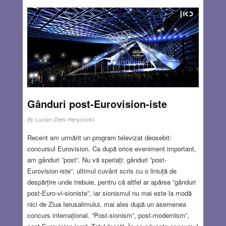
realizată în parteneriat cu Federaţia Comunităţilor Evreieşti
din România şi Fundaţia Caritatea, participă evrei de toate
vârstele, reprezentând 11 comunităţi evreieşti din
România, vicepreşedintele FCER, precum şi preşedintele
şi vicepreşedintele Asociaţiei Sioniste. Unii dintre pelerini
sunt descendenţi ai familiilor celor pieriţi în Holocaust, dar
din grup fac parte şi neevrei, dornici să omagieze memoria
martirilor evrei. Primul popas al pelerinajului cu destinaţia
Auschwitz-Birkenau a avut loc la în seara de 15 mai 2019,
Gânduri post-Eurovision-iste
la Muzeul de Artă din Cluj.
Read more…
By
Lucian-Zeev Herşcovici
MAY 16, 2019
3 COMMENTS
Recent am urmărit un program televizat deosebit:
concursul Eurovision. Ca după orice eveniment important,
am gânduri ”post”. Nu vă speriați: gânduri ”post-
Eurovision-iste”, ultimul cuvânt scris cu o liniuță de
despărțire unde trebuie, pentru că altfel ar apărea ”gânduri
post-Euro-vi-sioniste”, iar sionismul nu mai este la modă
nici de Ziua Ierusalimului, mai ales după un asemenea
concurs internațional. ”Post-sionism”, post-modernism”,