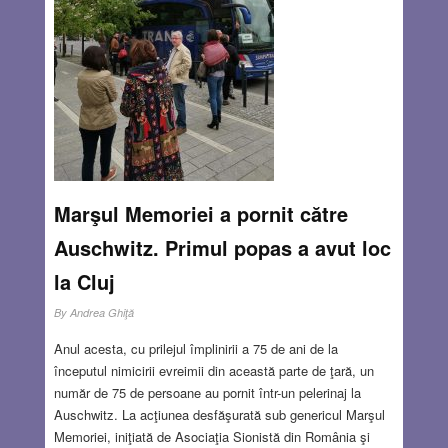
MAY 16, 2019
22 COMMENTS
Marşul Memoriei a pornit către
Auschwitz. Primul popas a avut loc
la Cluj
By
Andrea Ghiţă
Anul acesta, cu prilejul împlinirii a 75 de ani de la
începutul nimicirii evreimii din această parte de ţară, un
număr de 75 de persoane au pornit într-un pelerinaj la
Auschwitz. La acţiunea desfăşurată sub genericul Marşul
Memoriei, iniţiată de Asociaţia Sionistă din România şi