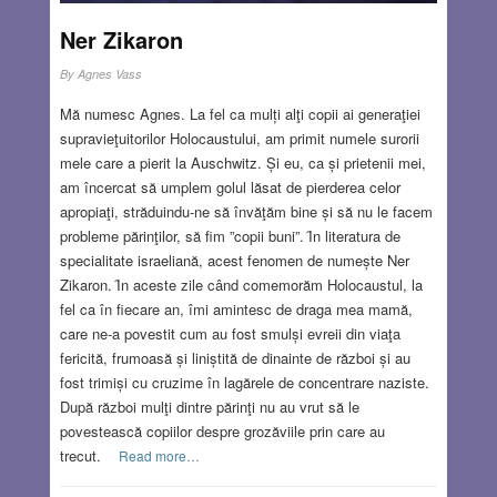
Ner Zikaron
By
Agnes Vass
Mă numesc Agnes. La fel ca mulți alţi copii ai generaţiei
supravieţuitorilor Holocaustului, am primit numele surorii
mele care a pierit la Auschwitz. Și eu, ca și prietenii mei,
am încercat să umplem golul lăsat de pierderea celor
apropiaţi, străduindu-ne să învăţăm bine și să nu le facem
probleme părinţilor, să fim ”copii buni”. Ȋn literatura de
specialitate israeliană, acest fenomen de numește Ner
Zikaron. Ȋn aceste zile când comemorăm Holocaustul, la
fel ca în fiecare an, îmi amintesc de draga mea mamă,
care ne-a povestit cum au fost smulși evreii din viaţa
fericită, frumoasă și liniștită de dinainte de război și au
fost trimiși cu cruzime în lagărele de concentrare naziste.
După război mulţi dintre părinţi nu au vrut să le
povestească copiilor despre grozăviile prin care au
trecut.
Read more…