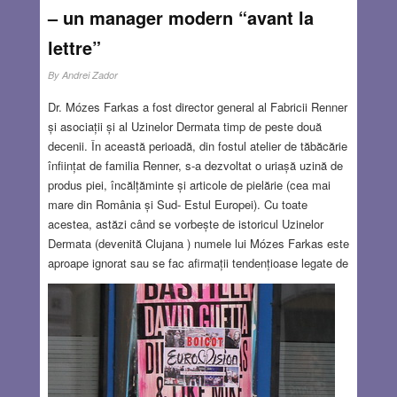
– un manager modern “avant la
lettre”
By
Andrei Zador
Dr. Mózes Farkas a fost director general al Fabricii Renner
și asociații și al Uzinelor Dermata timp de peste două
decenii. În această perioadă, din fostul atelier de tăbăcărie
înființat de familia Renner, s-a dezvoltat o uriașă uzină de
produs piei, încălțăminte și articole de pielărie (cea mai
mare din România și Sud- Estul Europei). Cu toate
acestea, astăzi când se vorbește de istoricul Uzinelor
Dermata (devenită Clujana ) numele lui Mózes Farkas este
aproape ignorat sau se fac afirmații tendențioase legate de
persoana sa. În anul 2014 la Facultatea de Științe Juridice
a Universităţii Maghiare Sapientia s-a lansat proiectul de
cercetare cu titlul: De la fabrica de pielărie Renner la noul
capitalism. Conducătorul proiectului, prof. univ. dr.Veress
Emőd, a prezentat la simpozionul File din istoria evreimii
clujene, ediția a VI –a (mai 2017), primele rezultate ale