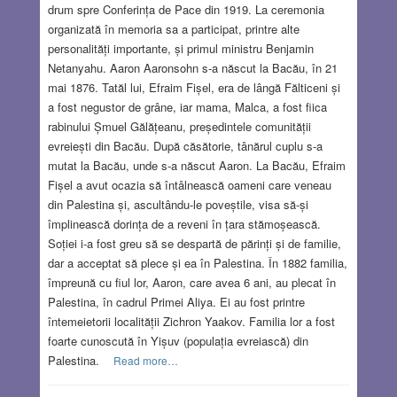
drum spre Conferința de Pace din 1919. La ceremonia
organizată în memoria sa a participat, printre alte
personalități importante, și primul ministru Benjamin
Netanyahu. Aaron Aaronsohn s-a născut la Bacău, în 21
mai 1876. Tatăl lui, Efraim Fișel, era de lângă Fălticeni și
a fost negustor de grâne, iar mama, Malca, a fost fiica
rabinului Șmuel Gălățeanu, președintele comunității
evreiești din Bacău. După căsătorie, tânărul cuplu s-a
mutat la Bacău, unde s-a născut Aaron. La Bacău, Efraim
Fișel a avut ocazia să întâlnească oameni care veneau
din Palestina și, ascultându-le poveștile, visa să-și
împlinească dorința de a reveni în țara stămoșească.
Soției i-a fost greu să se despartă de părinți și de familie,
dar a acceptat să plece și ea în Palestina. În 1882 familia,
împreună cu fiul lor, Aaron, care avea 6 ani, au plecat în
Palestina, în cadrul Primei Aliya. Ei au fost printre
întemeietorii localității Zichron Yaakov. Familia lor a fost
foarte cunoscută în Yișuv (populația evreiască) din
Palestina.
Read more…