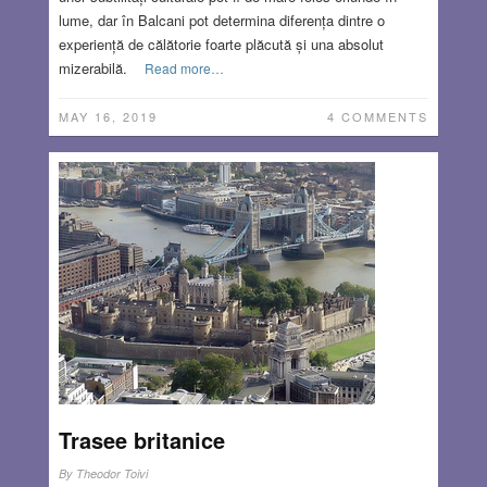
lume, dar în Balcani pot determina diferența dintre o
experiență de călătorie foarte plăcută și una absolut
mizerabilă.
Read more…
MAY 16, 2019
4 COMMENTS
Trasee britanice
By
Theodor Toivi