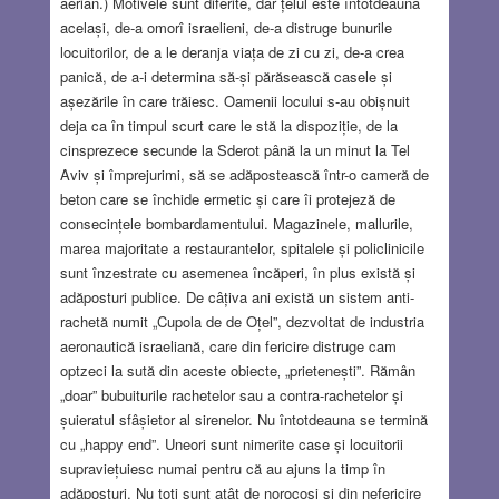
aerian.) Motivele sunt diferite, dar țelul este întotdeauna
același, de-a omorî israelieni, de-a distruge bunurile
locuitorilor, de a le deranja viața de zi cu zi, de-a crea
panică, de a-i determina să-și părăsească casele și
așezările în care trăiesc. Oamenii locului s-au obișnuit
deja ca în timpul scurt care le stă la dispoziție, de la
cinsprezece secunde la Sderot până la un minut la Tel
Aviv și împrejurimi, să se adăpostească într-o cameră de
beton care se închide ermetic și care îi protejeză de
consecințele bombardamentului. Magazinele, mallurile,
marea majoritate a restaurantelor, spitalele și policlinicile
sunt înzestrate cu asemenea încăperi, în plus există și
adăposturi publice. De câțiva ani există un sistem anti-
rachetă numit „Cupola de de Oțel”, dezvoltat de industria
aeronautică israeliană, care din fericire distruge cam
optzeci la sută din aceste obiecte‚ „prietenești”. Rămân
„doar” bubuiturile rachetelor sau a contra-rachetelor și
șuieratul sfâșietor al sirenelor. Nu întotdeauna se termină
cu „happy end”. Uneori sunt nimerite case și locuitorii
supraviețuiesc numai pentru că au ajuns la timp în
adăposturi. Nu toți sunt atât de norocoși și din nefericire