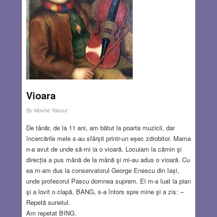
Vioara
By
Moshe Yassur
De tânăr, de la 11 ani, am bătut la poarta muzicii, dar
încercările mele s-au sfârșit printr-un eșec zdrobitor. Mama
n-a avut de unde să-mi ia o vioară. Locuiam la cămin şi
direcția a pus mână de la mână şi mi-au adus o vioară. Cu
ea m-am dus la conservatorul George Enescu din Iași,
unde profesorul Pascu domnea suprem. El m-a luat la pian
şi a lovit o clapă, BANG, s-a întors spre mine şi a zis: –
Repetă sunetul.
Am repetat BING.