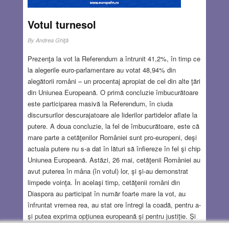
Votul turnesol
By
Andrea Ghiţă
Prezenţa la vot la Referendum a întrunit 41,2%, în timp ce
la alegerile euro-parlamentare au votat 48,94% din
alegătorii români – un procentaj apropiat de cel din alte ţări
din Uniunea Europeană. O primă concluzie îmbucurătoare
este participarea masivă la Referendum, în ciuda
discursurilor descurajatoare ale liderilor partidelor aflate la
putere. A doua concluzie, la fel de îmbucurătoare, este că
mare parte a cetăţenilor României sunt pro-europeni, deşi
actuala putere nu s-a dat în lături să înfiereze în fel şi chip
Uniunea Europeană. Astăzi, 26 mai, cetăţenii României au
avut puterea în mâna (în votul) lor, şi şi-au demonstrat
limpede voinţa. În acelaşi timp, cetăţenii români din
Diaspora au participat în număr foarte mare la vot, au
înfruntat vremea rea, au stat ore întregi la coadă, pentru a-
şi putea exprima opţiunea europeană şi pentru justiţie. Şi
din nou, mulţi dintre ei nu au ajuns să voteze. Din nou,