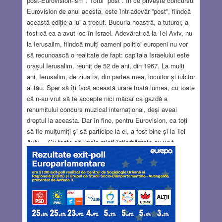
post-Eurovision-ism”. Totul ”post”. În ce privește concursul
Eurovision de anul acesta, este într-adevăr ”post”, fiindcă
această ediție a lui a trecut. Bucuria noastră, a tuturor, a
fost că ea a avut loc în Israel. Adevărat că la Tel Aviv, nu
la Ierusalim, fiindcă mulți oameni politici europeni nu vor
să recunoască o realitate de fapt: capitala Israelului este
orașul Ierusalim, reunit de 52 de ani, din 1967. La mulți
ani, Ierusalim, de ziua ta, din partea mea, locuitor și iubitor
al tău. Sper să îți facă această urare toată lumea, cu toate
că n-au vrut să te accepte nici măcar ca gazdă a
renumitului concurs muzical internațional, deși aveai
dreptul la aceasta. Dar în fine, pentru Eurovision, ca toți
să fie mulțumiți și să participe la el, a fost bine și la Tel
Aviv… Cu toate că unele minți înfierbântate au vrut
boicoteze și Tel-Aviv, spunând că este pe un teritoriu
ocupat (?!). Bunicii noștri ar fi spus: Oy, veys mir!
Meșighene kopf! Ghevolt!
Read more…
MAY 20, 2019
4 COMMENTS