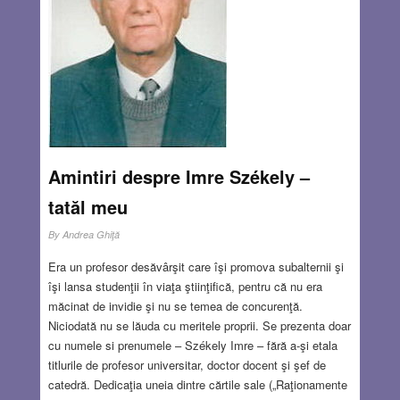
Amintiri despre Imre Székely –
tatăl meu
By
Andrea Ghiţă
Era un profesor desăvârşit care îşi promova subalternii şi
îşi lansa studenţii în viaţa ştiinţifică, pentru că nu era
măcinat de invidie şi nu se temea de concurenţă.
Niciodată nu se lăuda cu meritele proprii. Se prezenta doar
cu numele si prenumele – Székely Imre – fără a-şi etala
titlurile de profesor universitar, doctor docent şi şef de
catedră. Dedicaţia uneia dintre cărtile sale („Raţionamente