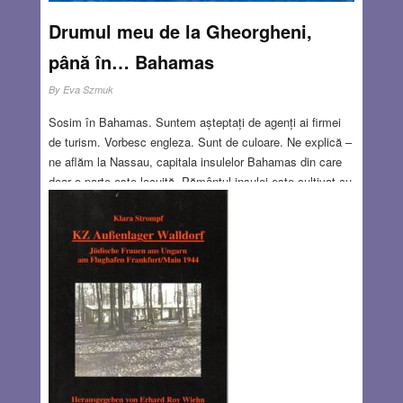
meu), care anunţă succesul şi prezintă produsul, desigur
fără numele inventatorului…
Read more…
Drumul meu de la Gheorgheni,
până în… Bahamas
MAY 26, 2016
0 COMMENTS
By
Eva Szmuk
Sosim în Bahamas. Suntem așteptați de agenți ai firmei
de turism. Vorbesc engleza. Sunt de culoare. Ne explică –
ne aflăm la Nassau, capitala insulelor Bahamas din care
doar o parte este locuită. Pământul insulei este cultivat cu
fructe și legume, majoritatea cărora nu le pot identifica,
așa că mă las păgubașă. Principalul lor venit este însă
turismul, asta aflu din alte surse, bineînțeles.
Read
more…
MAY 26, 2016
0 COMMENTS