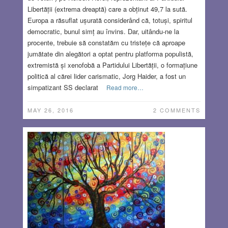
Libertății (extrema dreaptă) care a obținut 49,7 la sută.
Europa a răsuflat ușurată considerând că, totuși, spiritul
democratic, bunul simț au învins. Dar, uitându-ne la
procente, trebuie să constatăm cu tristețe că aproape
jumătate din alegători a optat pentru platforma populistă,
extremistă și xenofobă a Partidului Libertății, o formațiune
politică al cărei lider carismatic, Jorg Haider, a fost un
simpatizant SS declarat
Read more…
MAY 26, 2016
2 COMMENTS