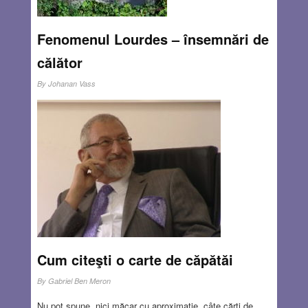
Fenomenul Lourdes – însemnări de
călător
By
Johanan Vass
Priveam din maşină măreţia peisajului, dar în sinea mea
eram nerăbdător să ajung cât mai repede la Lourdes –
„oraşul minune” – cum e denumit de mulţi. De multe
decenii sunt atras de mistică, de parapsihologie şi de
efectele misticului asupra psihicului. Aşadar citisem şi
auzisem multe despre Lourdes, orasul care dă speranţă
bolnavilor – acolo unde medicina este deja
neputincioasă.
Read more…
MAY 26, 2016
1 COMMENT
Cum citeşti o carte de căpătăi
By
Gabriel Ben Meron
Nu pot spune, nici măcar cu aproximaţie, câte cărţi de