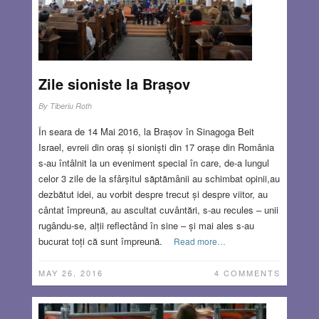
Zile sioniste la Brașov
By
Tiberiu Roth
În seara de 14 Mai 2016, la Brașov în Sinagoga Beit
Israel, evreii din oraș și sioniști din 17 orașe din România
s-au întâlnit la un eveniment special în care, de-a lungul
celor 3 zile de la sfârșitul săptămânii au schimbat opinii,au
dezbătut idei, au vorbit despre trecut și despre viitor, au
cântat împreună, au ascultat cuvântări, s-au recules – unii
rugându-se, alții reflectând în sine – și mai ales s-au
bucurat toți că sunt împreună.
Read more…
MAY 26, 2016
4 COMMENTS