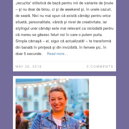
„recuzita” stilistică de bază pentru mii de variante de ţinute
– şi nu doar de birou, ci şi de weekend şi, în unele cazuri,
de seară. Nici nu mai spun că există cămăşi pentru orice
siluetă, personalitate, vârstă şi nivel de creativitate, iar
stylingul unei cămăşi este mai relevant ca niciodată pentru
că mereu se găsesc feluri noi în care o putem purta.
Simpla cămaşă – ei, sigur că actualizată! – te transformă
din banală în prinţesă şi din invizibilă, în femeie şic, în
doar 5 secunde.
Read more…
MAY 26, 2016
0 COMMENTS