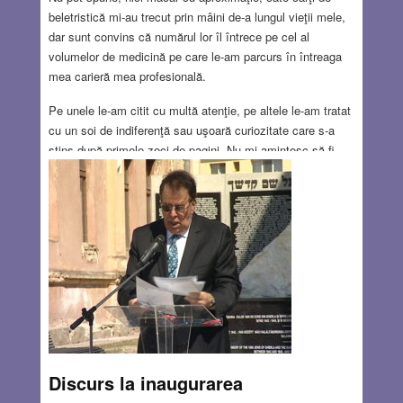
beletristică mi-au trecut prin mâini de-a lungul vieţii mele,
dar sunt convins că numărul lor îl întrece pe cel al
volumelor de medicină pe care le-am parcurs în întreaga
mea carieră mea profesională.
Pe unele le-am citit cu multă atenţie, pe altele le-am tratat
cu un soi de indiferenţă sau uşoară curiozitate care s-a
stins după primele zeci de pagini. Nu-mi amintesc să fi
lăsat o carte la mijloc, deşi îmi inchipui că au fost şi din
astea, iar motivul e numai îndoctrinarea impregnată de
tatăl meu, un intelectual de rasă, care mi-a impus
respectul pentru cuvîntul tipărit şi datoria de a merge până
la capăt pentru a trage o concluzie corectă.
Read more…
MAY 26, 2016
5 COMMENTS
Discurs la inaugurarea