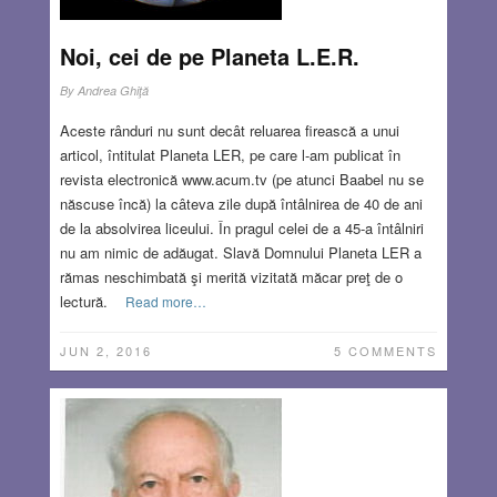
Noi, cei de pe Planeta L.E.R.
By
Andrea Ghiţă
Aceste rânduri nu sunt decât reluarea firească a unui
articol, întitulat Planeta LER, pe care l-am publicat în
revista electronică www.acum.tv (pe atunci Baabel nu se
născuse încă) la câteva zile după întâlnirea de 40 de ani
de la absolvirea liceului. În pragul celei de a 45-a întâlniri
nu am nimic de adăugat. Slavă Domnului Planeta LER a
rămas neschimbată şi merită vizitată măcar preţ de o
lectură.
Read more…
JUN 2, 2016
5 COMMENTS