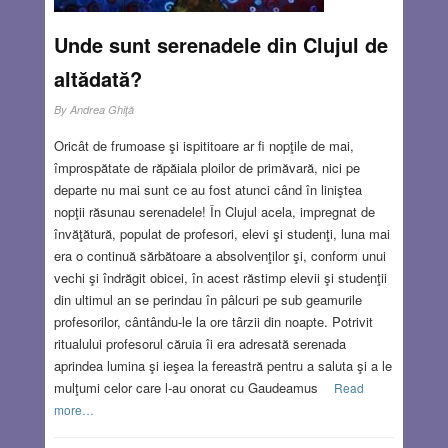
Unde sunt serenadele din Clujul de
altădată?
By
Andrea Ghiţă
Oricât de frumoase şi ispititoare ar fi nopţile de mai,
împrospătate de răpăiala ploilor de primăvară, nici pe
departe nu mai sunt ce au fost atunci când în liniştea
nopţii răsunau serenadele! În Clujul acela, impregnat de
învăţătură, populat de profesori, elevi şi studenţi, luna mai
era o continuă sărbătoare a absolvenţilor şi, conform unui
vechi şi îndrăgit obicei, în acest răstimp elevii şi studenţii
din ultimul an se perindau în pâlcuri pe sub geamurile
profesorilor, cântându-le la ore târzii din noapte. Potrivit
ritualului profesorul căruia îi era adresată serenada
aprindea lumina şi ieşea la fereastră pentru a saluta şi a le
mulţumi celor care l-au onorat cu Gaudeamus
Read
more…