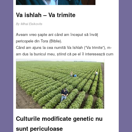
MAY 26, 2016
1 COMMENT
Va ishlah – Va trimite
By
Mihai Eisikovits
Aveam vreo șapte ani când am început să învăț
pericopele din Tora (Biblie).
Când am ajuns la cea numită Va Ishlah (“Va trimite”), m-
am dus la bunicul meu, știind că pe el îl interesează cum
învăț. Am intrat în casă, i-am spus “Săru’ mâna, Zeida”
(bunicule) și am continuat, “Zeida, știi c-am început să
învăț Himish (pericopele)?”
“Bun, și știi ceva? ”
” Sigur! ”
” Ia să văd ce știi! “
Read more…
MAY 26, 2016
0 COMMENTS
Culturile modificate genetic nu
sunt periculoase