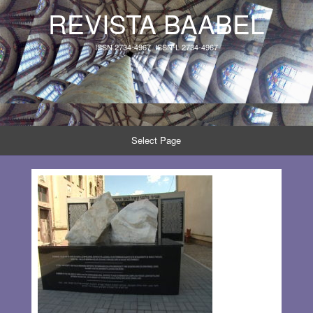
REVISTA BAABEL
ISSN 2734-4967, ISSN-L 2734-4967
Select Page