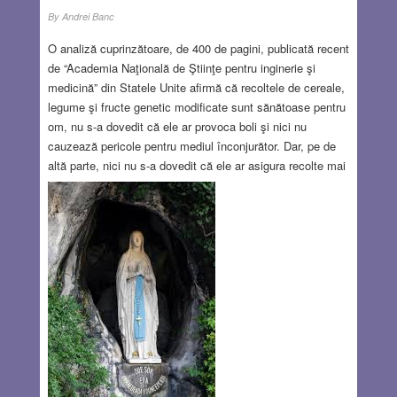
By
Andrei Banc
O analiză cuprinzătoare, de 400 de pagini, publicată recent
de “Academia Naţională de Ştiinţe pentru inginerie şi
medicină” din Statele Unite afirmă că recoltele de cereale,
legume şi fructe genetic modificate sunt sănătoase pentru
om, nu s-a dovedit că ele ar provoca boli şi nici nu
cauzează pericole pentru mediul înconjurător. Dar, pe de
altă parte, nici nu s-a dovedit că ele ar asigura recolte mai
mari. Se subliniază şi faptul că folosirea de plante care
rezisă la atacul inectelor a dus la diminuarea drastică a
dăunătorilor, astfel că la plantele modificate nu se mai
folosesc insecticide.
Read more…
MAY 26, 2016
1 COMMENT