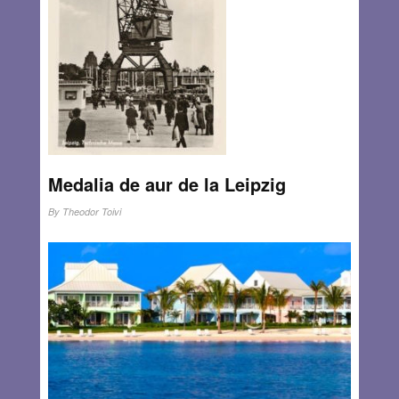
Medalia de aur de la Leipzig
By
Theodor Toivi
La scurt timp după deschiderea târgului de la Leipzig,
dimineaţă, când întru în biroul de proiectare, un arhivar mă
anunţă : « Instalaţia ta a luat Medalia De Aur ! » Ziarele
zilei anunţau deasemenea evenimentul, fără să
menţioneze autorul invenţiei. În schimb numele şi funcţia
ziaristului “trimisul nostru special la Leipzig“ ocupă
jumătate din corespondenţă ! Seară, la televizor apare
inginerul şef, mentorul (şi păstrând proporţiile prietenul