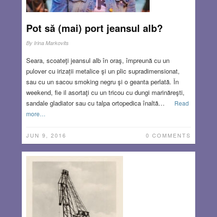
Pot să (mai) port jeansul alb?
By
Irina Markovits
Seara, scoateţi jeansul alb în oraş, împreună cu un
pulover cu irizații metalice şi un plic supradimensionat,
sau cu un sacou smoking negru şi o geanta perlată. În
weekend, fie il asortaţi cu un tricou cu dungi marinăreşti,
sandale gladiator sau cu talpa ortopedica înaltă…
Read
more…
JUN 9, 2016
0 COMMENTS