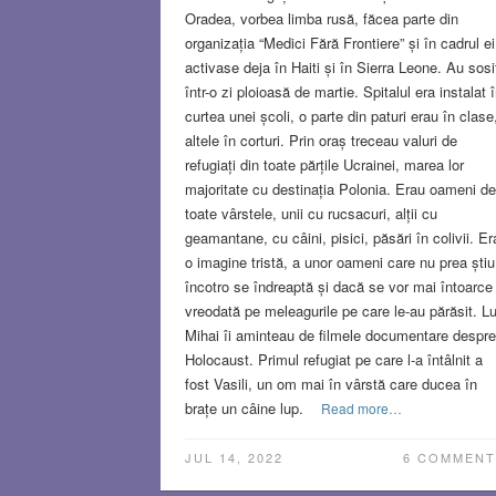
Oradea, vorbea limba rusă, făcea parte din
organizația “Medici Fără Frontiere” și în cadrul ei
activase deja în Haiti și în Sierra Leone. Au sosi
într-o zi ploioasă de martie. Spitalul era instalat 
curtea unei școli, o parte din paturi erau în clase
altele în corturi. Prin oraș treceau valuri de
refugiați din toate părțile Ucrainei, marea lor
majoritate cu destinația Polonia. Erau oameni de
toate vârstele, unii cu rucsacuri, alții cu
geamantane, cu câini, pisici, păsări în colivii. Er
o imagine tristă, a unor oameni care nu prea știu
încotro se îndreaptă și dacă se vor mai întoarce
vreodată pe meleagurile pe care le-au părăsit. Lu
Mihai îi aminteau de filmele documentare despre
Holocaust. Primul refugiat pe care l-a întâlnit a
fost Vasili, un om mai în vârstă care ducea în
brațe un câine lup.
Read more…
JUL 14, 2022
6 COMMENT