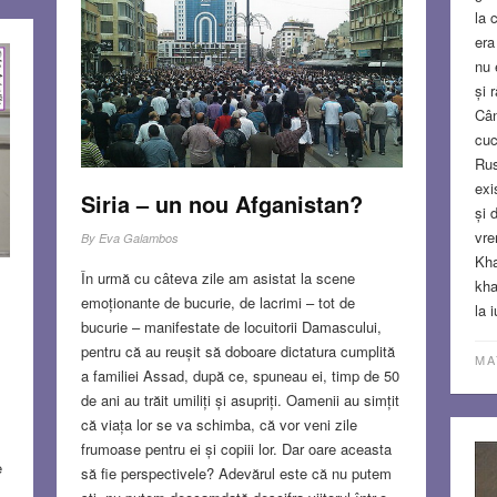
la 
securitate. Mă întreb cum a reușit mama, care la
era
doi ani după venirea mea pe lume a divorțat,
nu 
rămânând pentru o vreme singură cu mine și
și 
lucrând în același timp, să-și păstreze încrederea
Cân
în omenire și să mi-o insufle și mie. Da, mama
cuc
era un fel de eroină modernă. M-a instruit să nu
Rus
povestesc în afara casei ceea ce se spunea sau
exi
se gândea. Trăiam, cum mulți o știu, o viață
Siria – un nou Afganistan?
și 
dublă. Ce povară pentru sufletul curat al unui
vre
By
Eva Galambos
copil, căruia i se spune că nu e bine să minți, că
Kha
cinstea e un lucru valoros! Cum prelucrezi dubla
În urmă cu câteva zile am asistat la scene
kha
injoncțiune?
Read more…
emoționante de bucurie, de lacrimi – tot de
la 
bucurie – manifestate de locuitorii Damascului,
MAR 21, 2024
31 COMMENTS
pentru că au reușit să doboare dictatura cumplită
MA
a familiei Assad, după ce, spuneau ei, timp de 50
de ani au trăit umiliți și asupriți. Oamenii au simțit
că viața lor se va schimba, că vor veni zile
frumoase pentru ei și copiii lor. Dar oare aceasta
e
să fie perspectivele? Adevărul este că nu putem