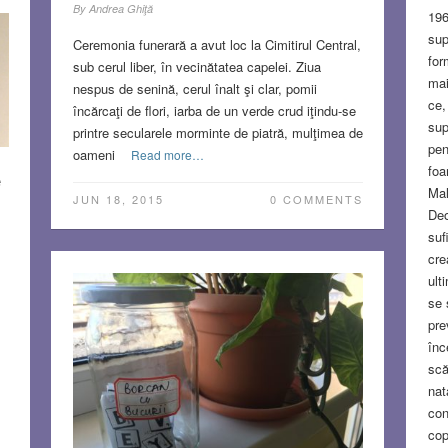
By
Andrea Ghiţă
196
sup
Ceremonia funerară a avut loc la Cimitirul Central,
e
for
sub cerul liber, în vecinătatea capelei. Ziua
mai
nespus de senină, cerul înalt şi clar, pomii
ce,
încărcaţi de flori, iarba de un verde crud iţindu-se
S
sup
printre secularele morminte de piatră, mulţimea de
pen
oameni
Read more…
foa
e
Mal
JUN 18, 2015
0 COMMENTS
Deo
suf
cre
ult
se 
pre
înc
scă
nat
con
cop