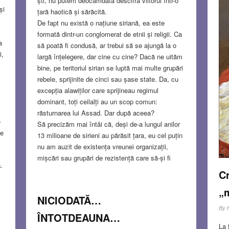
ști, nu putem deocamdată descifra viitorul într-o
și
țară haotică și sărăcită.
De fapt nu există o națiune siriană, ea este
formată dintr-un conglomerat de etnii și religii. Ca
a
să poată fi condusă, ar trebui să se ajungă la o
i,
largă înțelegere, dar cine cu cine? Dacă ne uităm
bine, pe teritoriul sirian se luptă mai multe grupări
rebele, sprijinite de cinci sau șase state. Da, cu
excepția alawiților care sprijineau regimul
dominant, toți ceilalți au un scop comun:
răsturnarea lui Assad. Dar după aceea?
e
Să precizăm mai întâi că, deși de-a lungul anilor
re
13 milioane de sirieni au părăsit țara, eu cel puțin
nu am auzit de existența vreunei organizații,
mișcări sau grupări de rezistență care să-și fi
-
elaborat un program democratic post-Assad, care
Cr
să fi luat legătura cu grupări minoritare, etnice și
„m
religioase, și să se fi gândit la un front
NICIODATĂ…
comun.
Read more…
By
ÎNTOTDEAUNA…
DEC 12, 2024
5 COMMENTS
La 