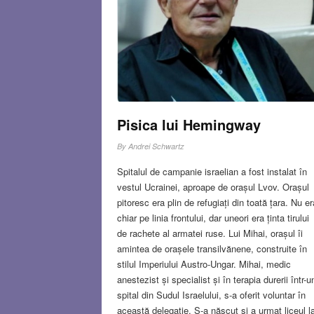
Pisica lui Hemingway
By
Andrei Schwartz
Spitalul de campanie israelian a fost instalat în
vestul Ucrainei, aproape de orașul Lvov. Orașul
pitoresc era plin de refugiați din toată țara. Nu er
chiar pe linia frontului, dar uneori era ținta tirului
de rachete al armatei ruse. Lui Mihai, orașul îi
amintea de orașele transilvănene, construite în
stilul Imperiului Austro-Ungar. Mihai, medic
anestezist și specialist și în terapia durerii într-u
spital din Sudul Israelului, s-a oferit voluntar în
această delegație. S-a născut și a urmat liceul l