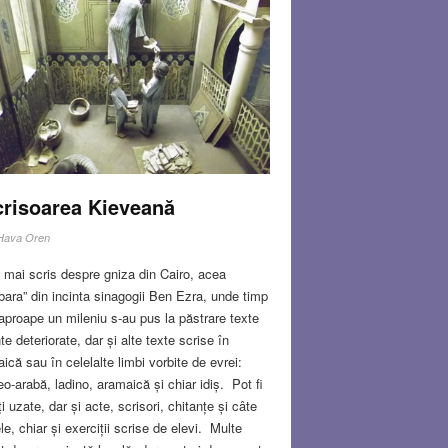
crisoarea Kieveană
Hava Oren
mai scris despre gniza din Cairo, acea
bara” din incinta sinagogii Ben Ezra, unde timp
aproape un mileniu s-au pus la păstrare texte
nte deteriorate, dar și alte texte scrise în
aică sau în celelalte limbi vorbite de evrei:
eo-arabă, ladino, aramaică și chiar idiș. Pot fi
ți uzate, dar și acte, scrisori, chitanțe și câte
ele, chiar și exerciții scrise de elevi. Multe