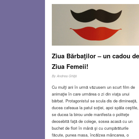
ani cu ajutorul SUA a rezistat și exista opinia că
întărirea ei ar fi cel mai eficient mijloc de a
combate ura și terorismul care au dus la acțiunil
Hamas din octombrie 2023.
Read more…
SEP 18, 2025
10 COMMENT
Ziua Bărbaţilor – un cadou d
Ziua Femeii!
By
Andrea Ghiţă
Cu mulţi ani în urmă văzusem un scurt film de
animaţie în care urmărea o zi din viaţa unui
bărbat. Protagonistul se scula dis de dimineaţă,
ducea cafeaua la patul soţiei, apoi spăla ceştile,
se ducea la birou unde manifesta o politeţe
deosebită faţă de colege, sosea acasă cu un
buchet de flori în mână şi cu cumpărăturile
făcute, punea masa, încălzea mâncarea, o