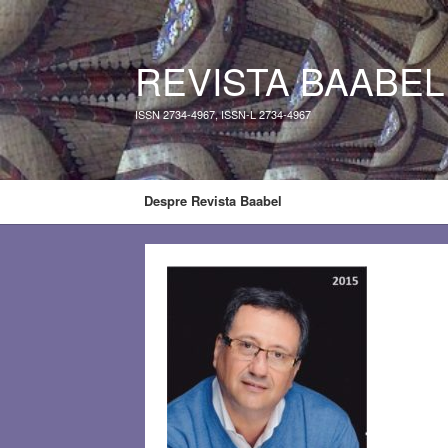
REVISTA BAABEL
ISSN 2734-4967, ISSN-L 2734-4967
Despre Revista Baabel