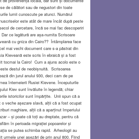
t de proveniență locală, dar sunt și documente
se de călători sau de negustori din toate
țurile lumii cunoscute pe atunci. Numărul
uscriselor este atât de mare încât după peste
secol de cercetare, încă se mai fac descoperiri
. Dar ce legătură are așa-numita Scrisoare
veană cu gniza din Cairo?? Întâmplarea face
cel mai vechi document care s-a păstrat din
ia Kieveană este scris în ebraică și a fost
it tocmai la Cairo! Cum a ajuns acolo este o
este destul de neobișnuită. Scrisoarea
ează din jurul anului 930, deci cam de pe
mea întemeierii Rusiei Kievene. Începuturile
șului Kiev sunt învăluite în legendă; chiar
erile istoricilor sunt împărțite. Unii spun că a
t o veche așezare slavă, alții că a fost ocupat
triburi maghiare, alții că a aparținut Imperiului
zar – și poate că toți au dreptate, pentru că
aflăm în perioada migrației popoarelor și
uația se putea schimba rapid. Arheologii au
it urmele unei așezări de prin anul 800. Fiind