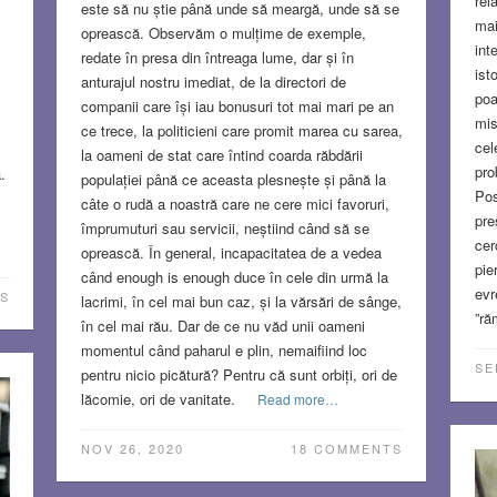
rel
este să nu știe până unde să meargă, unde să se
mai
oprească. Observăm o mulțime de exemple,
int
redate în presa din întreaga lume, dar și în
ist
anturajul nostru imediat, de la directori de
poa
companii care își iau bonusuri tot mai mari pe an
mis
ce trece, la politicieni care promit marea cu sarea,
cel
la oameni de stat care întind coarda răbdării
pro
.
populației până ce aceasta plesnește și până la
Pos
câte o rudă a noastră care ne cere mici favoruri,
pre
împrumuturi sau servicii, neștiind când să se
cer
oprească. În general, incapacitatea de a vedea
pie
când enough is enough duce în cele din urmă la
evr
S
lacrimi, în cel mai bun caz, și la vărsări de sânge,
”ră
în cel mai rău. Dar de ce nu văd unii oameni
momentul când paharul e plin, nemaifiind loc
SE
pentru nicio picătură? Pentru că sunt orbiți, ori de
lăcomie, ori de vanitate.
Read more…
NOV 26, 2020
18 COMMENTS