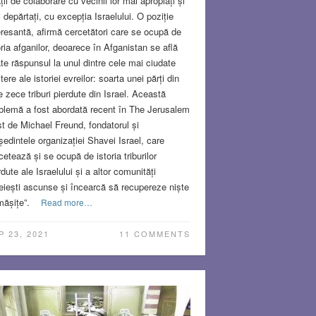
ații de colaborare cu vecinii lor mai apropiați și
 depărtați, cu excepția Israelului. O poziție
eresantă, afirmă cercetători care se ocupă de
oria afganilor, deoarece în Afganistan se află
te răspunsul la unul dintre cele mai ciudate
tere ale istoriei evreilor: soarta unei părți din
e zece triburi pierdute din Israel. Această
blemă a fost abordată recent în The Jerusalem
t de Michael Freund, fondatorul și
ședintele organizației Shavei Israel, care
cetează și se ocupă de istoria triburilor
rdute ale Israelului și a altor comunități
eiești ascunse și încearcă să recupereze niște
mășițe”.
Read more…
P 23, 2021
11 COMMENTS