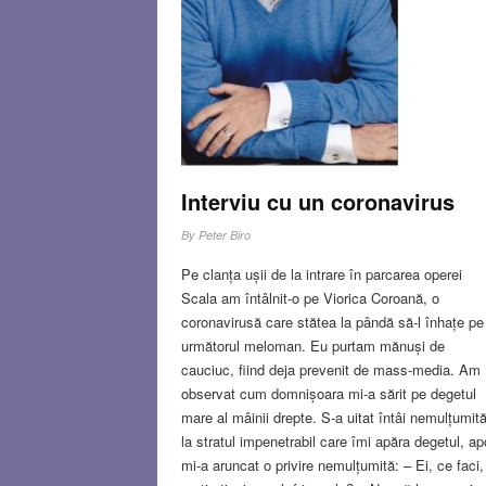
Interviu cu un coronavirus
By
Peter Biro
Pe clanța ușii de la intrare în parcarea operei
Scala am întâlnit-o pe Viorica Coroană, o
coronavirusă care stătea la pândă să-l înhațe pe
următorul meloman. Eu purtam mănuși de
cauciuc, fiind deja prevenit de mass-media. Am
observat cum domnișoara mi-a sărit pe degetul
mare al mâinii drepte. S-a uitat întâi nemulțumit
la stratul impenetrabil care îmi apăra degetul, ap
mi-a aruncat o privire nemulțumită: – Ei, ce faci,