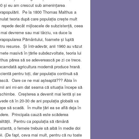
0 și eu am crescut sub amenințarea
rapopulării. Pe la 1800 Thomas Malthus a
mulat teoria după care populația crește mult
 repede decât mijloacele de subzistență, ceea
 mai devreme sau mai târziu, va duce la
rapopularea Pământului, foamete și luptă
tru resurse. Și într-adevăr, anii 1960 au văzut
mete masivă în țările subdezvoltate, teoria lui
thus părea să se adeverească pe zi ce trece.
camdată agricultura modernă produce hrană
icientă pentru toți, dar populația continuă să
ască. Oare ce ne mai așteaptă??? Abia în
imii ani mi-am dat seama că situația începe să
schimbe. Creșterea a devenit mai lentă și se
vede că în 20-30 de ani populația globală va
epe să scadă. În multe țări ea se află deja în
dere. Principala cauză este scăderea
alității. Pentru ca populația să rămână
stantă, o femeie trebuie să aibă în medie doi
ii. (De fapt, ceva mai mult, pentru că nu toate