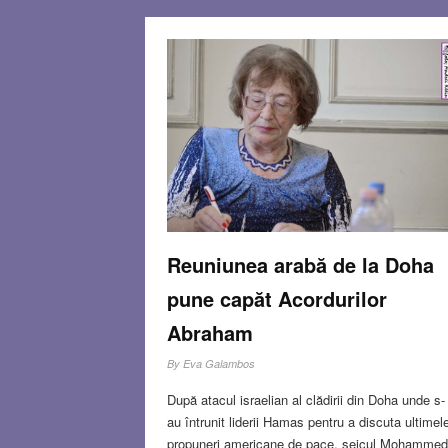
Reuniunea arabă de la Doha
pune capăt Acordurilor
Abraham
By
Eva Galambos
După atacul israelian al clădirii din Doha unde s-
au întrunit liderii Hamas pentru a discuta ultimel
propuneri americane de pace, șeicul Mohammed