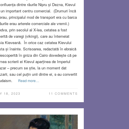
confluența dintre râurile Nipru și Dezna, Kievul
 un important centru comercial. (Drumuri încă
erau, principalul mod de transport era cu barca
râurile erau arterele comerciale ale vremii.)
dva, prin secolul al X-lea, cetatea a fost
erită de varegi (vikingi), care au întemeiat
ia Kieveană. În orice caz cetatea Kievului
sta și înainte. Scrisoarea, redactată în ebraică
descoperită în gniza din Cairo dovedește că pe
mea scrierii ei Kievul aparținea de Imperiul
zar – precum se știe, la un moment dat
zarii, sau cel puțin unii dintre ei, s-au convertit
iudaism.
Read more…
Y 18, 2023
11 COMMENTS