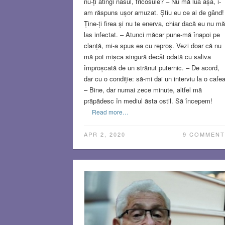
nu-ți atingi nasul, fricosule? – Nu mă lua așa, i-
am răspuns ușor amuzat. Știu eu ce ai de gând!
Ține-ți firea și nu te enerva, chiar dacă eu nu mă
las infectat. – Atunci măcar pune-mă înapoi pe
clanță, mi-a spus ea cu reproș. Vezi doar că nu
mă pot mișca singură decât odată cu saliva
împroșcată de un strănut puternic. – De acord,
dar cu o condiție: să-mi dai un interviu la o cafea
– Bine, dar numai zece minute, altfel mă
prăpădesc în mediul ăsta ostil. Să începem!
Read more…
APR 2, 2020
9 COMMENT