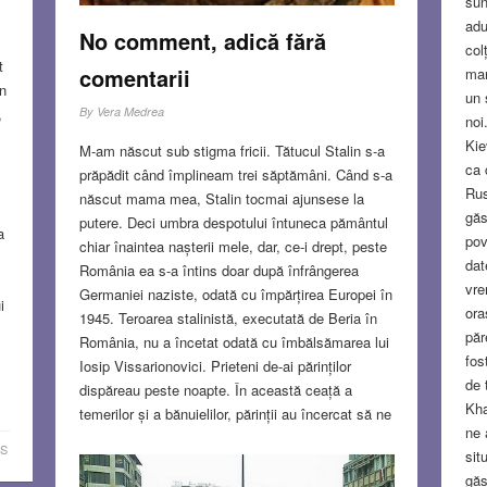
sun
adu
No comment, adică fără
col
t
comentarii
man
în
un 
,
By
Vera Medrea
noi
Kie
M-am născut sub stigma fricii. Tătucul Stalin s-a
ca 
prăpădit când împlineam trei săptămâni. Când s-a
Rus
născut mama mea, Stalin tocmai ajunsese la
găs
putere. Deci umbra despotului întuneca pământul
a
pov
chiar înaintea nașterii mele, dar, ce-i drept, peste
dat
România ea s-a întins doar după înfrângerea
vre
Germaniei naziste, odată cu împărțirea Europei în
i
ora
1945. Teroarea stalinistă, executată de Beria în
păr
România, nu a încetat odată cu îmbălsămarea lui
fos
Iosip Vissarionovici. Prieteni de-ai părinților
de 
dispăreau peste noapte. În această ceață a
Kha
temerilor și a bănuielilor, părinții au încercat să ne
ne 
crească încrezători și temerari. Acasă se vorbea
S
sit
în șoaptă despre orice fel de nemulțumiri. Mai
găs
mult, locuiam în comun cu familia unui ofițer de