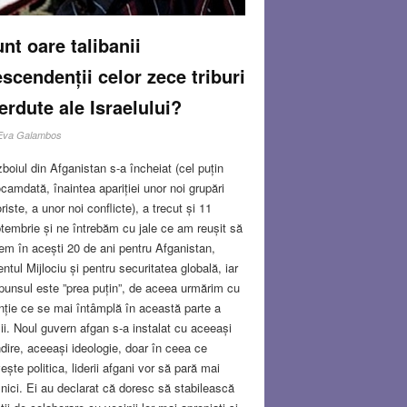
nt oare talibanii
scendenții celor zece triburi
erdute ale Israelului?
Eva Galambos
boiul din Afganistan s-a încheiat (cel puțin
camdată, înaintea apariției unor noi grupări
oriste, a unor noi conflicte), a trecut și 11
tembrie și ne întrebăm cu jale ce am reușit să
em în acești 20 de ani pentru Afganistan,
entul Mijlociu și pentru securitatea globală, iar
punsul este ”prea puțin”, de aceea urmărim cu
nție ce se mai întâmplă în această parte a
ii. Noul guvern afgan s-a instalat cu aceeași
dire, aceeași ideologie, doar în ceea ce
vește politica, liderii afgani vor să pară mai
nici. Ei au declarat că doresc să stabilească