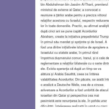
bin Abdulrahman bin Jassim Al-Thani, premierul 
ministrul de externe al Qatar, a convocat o
reuniune a țărilor arabe pentru a preciza viitorul
relațiilor acestora cu Israelul, respectiv reducere
lor în toate domeniile. Practic, au afirmat analiști
după cinci ani se pune capăt Acordurilor
Abraham, create la inițiativa președintelui Trump
în primul său mandat și sprijinite și de Israel. A
fost una dintre inițiativele istorice de apropiere a
Israelului cu statele arabe, în primul rând
împotriva dușmanului comun, Iranul, și o cale d
reglementare a relațiilor bilaterale cu o serie dint
ele. Exista speranța că după un timp se va
alătura și Arabia Saudită, ceea ce întărea
valabilitatea Acordurilor. Din păcate, se arată într
o analiză a Deutsche Welle, cea de a cincea
aniversare a Acordurilor a fost umbrită de atacul
israelian din Qatar și perspectiva cea mai
pesimistă este renunțarea la ele. În pofida unor
dificultăți, înțelegerea realizată în urmă cu cinci