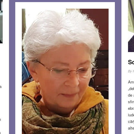
S
By
Am 
a
„de
de 
sfi
ebr
iud
n
căr
alt
a