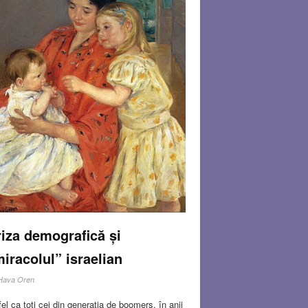
iza demografică și
iracolul” israelian
Hava Oren
fel ca toți cei din generația de boomers, în anii