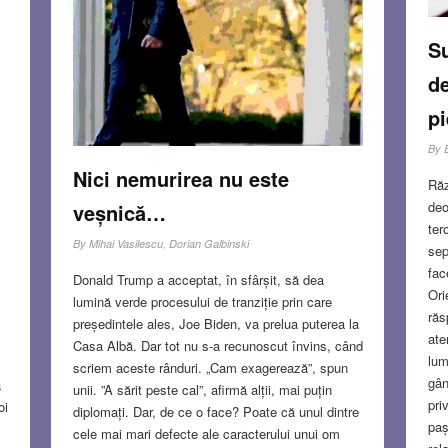
Su
de
pi
By
Nici nemurirea nu este
Răz
deo
veșnică…
ter
By
Mihai Vasilescu, Dorian Galbinski
sep
fac
Donald Trump a acceptat, în sfârșit, să dea
Ori
lumină verde procesului de tranziție prin care
răs
președintele ales, Joe Biden, va prelua puterea la
ate
Casa Albă. Dar tot nu s-a recunoscut învins, când
lum
scriem aceste rânduri. „Cam exagerează”, spun
gân
ă
unii. ”A sărit peste cal”, afirmă alții, mai puțin
pri
oi
diplomați. Dar, de ce o face? Poate că unul dintre
paș
cele mai mari defecte ale caracterului unui om